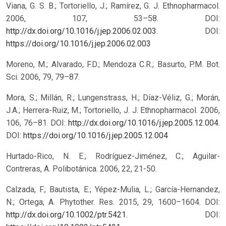
Viana, G. S. B.; Tortoriello, J.; Ramírez, G. J. Ethnopharmacol.
2006, 107, 53–58. DOI:
http://dx.doi.org/10.1016/j.jep.2006.02.003
.
DOI:
https://doi.org/10.1016/j.jep.2006.02.003
Moreno, M.; Alvarado, F.D.; Mendoza C.R.; Basurto, P.M. Bot.
Sci. 2006, 79, 79–87.
Mora, S.; Millán, R.; Lungenstrass, H.; Díaz-Véliz, G.; Morán,
J.A.; Herrera-Ruiz, M.; Tortoriello, J. J. Ethnopharmacol. 2006,
106, 76–81. DOI:
http://dx.doi.org/10.1016/j.jep.2005.12.004
.
DOI:
https://doi.org/10.1016/j.jep.2005.12.004
Hurtado-Rico, N. E.; Rodríguez-Jiménez, C.; Aguilar-
Contreras, A. Polibotánica. 2006, 22, 21-50.
Calzada, F.; Bautista, E.; Yépez-Mulia, L.; García-Hernandez,
N.; Ortega, A. Phytother. Res. 2015, 29, 1600–1604. DOI:
http://dx.doi.org/10.1002/ptr.5421
.
DOI: