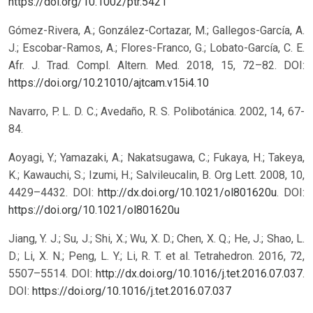
https://doi.org/10.1002/ptr.5421
Gómez-Rivera, A.; González-Cortazar, M.; Gallegos-García, A.
J.; Escobar-Ramos, A.; Flores-Franco, G.; Lobato-García, C. E.
Afr. J. Trad. Compl. Altern. Med. 2018, 15, 72–82.
DOI:
https://doi.org/10.21010/ajtcam.v15i4.10
Navarro, P. L. D. C.; Avedaño, R. S. Polibotánica. 2002, 14, 67-
84.
Aoyagi, Y.; Yamazaki, A.; Nakatsugawa, C.; Fukaya, H.; Takeya,
K.; Kawauchi, S.; Izumi, H.; Salvileucalin, B. Org Lett. 2008, 10,
4429–4432. DOI:
http://dx.doi.org/10.1021/ol801620u
.
DOI:
https://doi.org/10.1021/ol801620u
Jiang, Y. J.; Su, J.; Shi, X.; Wu, X. D.; Chen, X. Q.; He, J.; Shao, L.
D.; Li, X. N.; Peng, L. Y.; Li, R. T. et al. Tetrahedron. 2016, 72,
5507–5514. DOI:
http://dx.doi.org/10.1016/j.tet.2016.07.037
.
DOI:
https://doi.org/10.1016/j.tet.2016.07.037