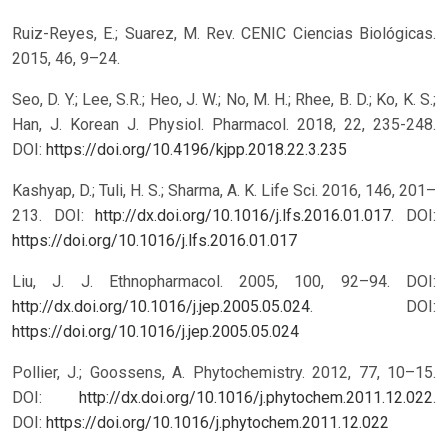
Ruiz-Reyes, E.; Suarez, M. Rev. CENIC Ciencias Biológicas.
2015, 46, 9–24.
Seo, D. Y.; Lee, S.R.; Heo, J. W.; No, M. H.; Rhee, B. D.; Ko, K. S.;
Han, J. Korean J. Physiol. Pharmacol. 2018, 22, 235-248.
DOI:
https://doi.org/10.4196/kjpp.2018.22.3.235
Kashyap, D.; Tuli, H. S.; Sharma, A. K. Life Sci. 2016, 146, 201–
213. DOI:
http://dx.doi.org/10.1016/j.lfs.2016.01.017
.
DOI:
https://doi.org/10.1016/j.lfs.2016.01.017
Liu, J. J. Ethnopharmacol. 2005, 100, 92–94. DOI:
http://dx.doi.org/10.1016/j.jep.2005.05.024
.
DOI:
https://doi.org/10.1016/j.jep.2005.05.024
Pollier, J.; Goossens, A. Phytochemistry. 2012, 77, 10–15.
DOI:
http://dx.doi.org/10.1016/j.phytochem.2011.12.022
.
DOI:
https://doi.org/10.1016/j.phytochem.2011.12.022