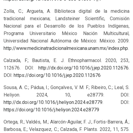
Zolla, C.; Argueta, A. Biblioteca digital de la medicina
tradicional mexicana; Landsteiner Scientific, Comisión
Nacional para el Desarrollo de los Pueblos Indígenas,
Programa Universitario México Nación Multicultural,
Universidad Nacional Autónoma de México: México. 2009.
http://www.medicinatradicionalmexicana.unam.mx/index.php
.
Calzada, F.; Bautista, E. J. Ethnopharmacol. 2020, 253,
112676. DOI:
http://dx.doi.org/10.1016/j.jep.2020.112676
.
DOI:
https://doi.org/10.1016/j.jep.2020.112676
Sousa, A. C.; Pádua, I.; Gonçalves, V. M. F.; Ribeiro, C.; Leal, S.
Heliyon. 2024, 10, e28779. DOI:
http://dx.doi.org/10.1016/j.heliyon.2024.e28779
.
DOI:
https://doi.org/10.1016/j.heliyon.2024.e28779
Ortega, R.; Valdés, M.; Alarcón-Aguilar, F. J.; Fortis-Barrera, Á.;
Barbosa, E.; Velazquez, C.; Calzada, F. Plants. 2022, 11, 575.