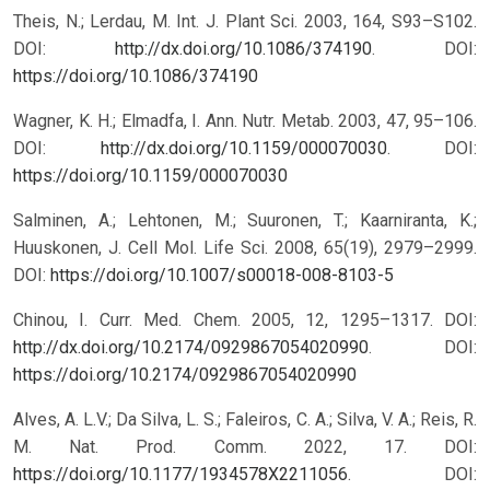
Theis, N.; Lerdau, M. Int. J. Plant Sci. 2003, 164, S93–S102.
DOI:
http://dx.doi.org/10.1086/374190
.
DOI:
https://doi.org/10.1086/374190
Wagner, K. H.; Elmadfa, I. Ann. Nutr. Metab. 2003, 47, 95–106.
DOI:
http://dx.doi.org/10.1159/000070030
.
DOI:
https://doi.org/10.1159/000070030
Salminen, A.; Lehtonen, M.; Suuronen, T.; Kaarniranta, K.;
Huuskonen, J. Cell Mol. Life Sci. 2008, 65(19), 2979–2999.
DOI:
https://doi.org/10.1007/s00018-008-8103-5
Chinou, I. Curr. Med. Chem. 2005, 12, 1295–1317. DOI:
http://dx.doi.org/10.2174/0929867054020990
.
DOI:
https://doi.org/10.2174/0929867054020990
Alves, A. L.V.; Da Silva, L. S.; Faleiros, C. A.; Silva, V. A.; Reis, R.
M. Nat. Prod. Comm. 2022, 17. DOI:
https://doi.org/10.1177/1934578X2211056
.
DOI: