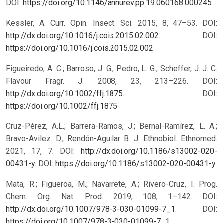
DOI:
https://doi.org/10.1146/annurev.pp.19.060168.000245
Kessler, A. Curr. Opin. Insect. Sci. 2015, 8, 47–53. DOI:
http://dx.doi.org/10.1016/j.cois.2015.02.002
.
DOI:
https://doi.org/10.1016/j.cois.2015.02.002
Figueiredo, A. C.; Barroso, J. G.; Pedro, L. G.; Scheffer, J. J. C.
Flavour Fragr. J. 2008, 23, 213–226. DOI:
http://dx.doi.org/10.1002/ffj.1875
.
DOI:
https://doi.org/10.1002/ffj.1875
Cruz-Pérez, A.L.; Barrera-Ramos, J.; Bernal-Ramírez, L. A.;
Bravo-Avilez. D.; Rendón-Aguilar B. J. Ethnobiol. Ethnomed.
2021, 17, 7. DOI:
http://dx.doi.org/10.1186/s13002-020-
00431-y
.
DOI:
https://doi.org/10.1186/s13002-020-00431-y
Mata, R.; Figueroa, M.; Navarrete, A.; Rivero-Cruz, I. Prog.
Chem. Org. Nat. Prod. 2019, 108, 1–142. DOI:
http://dx.doi.org/10.1007/978-3-030-01099-7_1
.
DOI:
https://doi.org/10.1007/978-3-030-01099-7_1