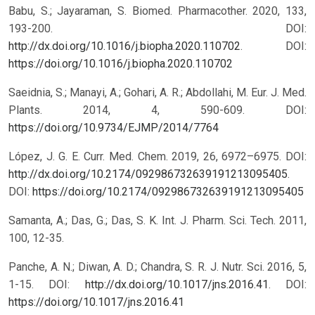
Babu, S.; Jayaraman, S. Biomed. Pharmacother. 2020, 133,
193-200. DOI:
http://dx.doi.org/10.1016/j.biopha.2020.110702
.
DOI:
https://doi.org/10.1016/j.biopha.2020.110702
Saeidnia, S.; Manayi, A.; Gohari, A. R.; Abdollahi, M. Eur. J. Med.
Plants. 2014, 4, 590-609.
DOI:
https://doi.org/10.9734/EJMP/2014/7764
López, J. G. E. Curr. Med. Chem. 2019, 26, 6972–6975. DOI:
http://dx.doi.org/10.2174/092986732639191213095405
.
DOI:
https://doi.org/10.2174/092986732639191213095405
Samanta, A.; Das, G.; Das, S. K. Int. J. Pharm. Sci. Tech. 2011,
100, 12-35.
Panche, A. N.; Diwan, A. D.; Chandra, S. R. J. Nutr. Sci. 2016, 5,
1-15. DOI:
http://dx.doi.org/10.1017/jns.2016.41
.
DOI:
https://doi.org/10.1017/jns.2016.41