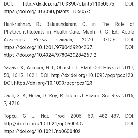
DOI:
http://dx.doi.org/10.3390/plants11050575
.
DOI:
https://doi.org/10.3390/plants11050575
Harikrishnan, R.; Balasundaram, C., in: The Role of
Phytoconstitutents in Health Care, Megh, R. G., Ed., Apple
Academic Press: Canada, 2020. 3-158. DOI:
https://doi.org/10.1201/9780429284267
.
DOI:
https://doi.org/10.4324/9780429284267-2
Yazaki, K.; Arimura, G. I.; Ohnishi, T. Plant Cell Physiol. 2017,
58, 1615–1621. DOI:
http://dx.doi.org/10.1093/pcp/pcx123
.
DOI:
https://doi.org/10.1093/pcp/pcx123
Jash, S. K.; Gorai, D.; Roy, R. Intern. J. Pharm. Sci. Res. 2016,
7, 4710.
Topçu, G. J. Nat. Prod. 2006, 69, 482–487. DOI:
http://dx.doi.org/10.1021/np0600402
.
DOI:
https://doi.org/10.1021/np0600402