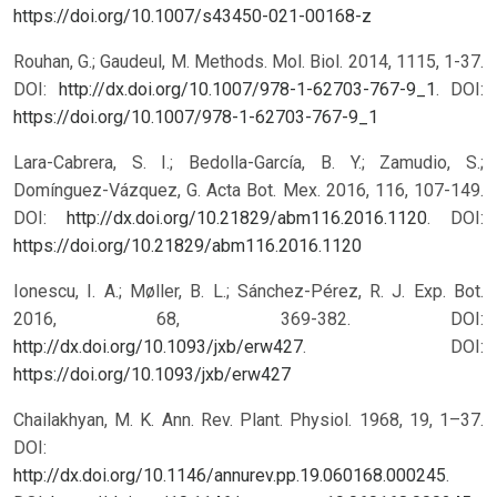
https://doi.org/10.1007/s43450-021-00168-z
Rouhan, G.; Gaudeul, M. Methods. Mol. Biol. 2014, 1115, 1-37.
DOI:
http://dx.doi.org/10.1007/978-1-62703-767-9_1
.
DOI:
https://doi.org/10.1007/978-1-62703-767-9_1
Lara-Cabrera, S. I.; Bedolla-García, B. Y.; Zamudio, S.;
Domínguez-Vázquez, G. Acta Bot. Mex. 2016, 116, 107-149.
DOI:
http://dx.doi.org/10.21829/abm116.2016.1120
.
DOI:
https://doi.org/10.21829/abm116.2016.1120
Ionescu, I. A.; Møller, B. L.; Sánchez-Pérez, R. J. Exp. Bot.
2016, 68, 369-382. DOI:
http://dx.doi.org/10.1093/jxb/erw427
.
DOI:
https://doi.org/10.1093/jxb/erw427
Chailakhyan, M. K. Ann. Rev. Plant. Physiol. 1968, 19, 1–37.
DOI:
http://dx.doi.org/10.1146/annurev.pp.19.060168.000245
.