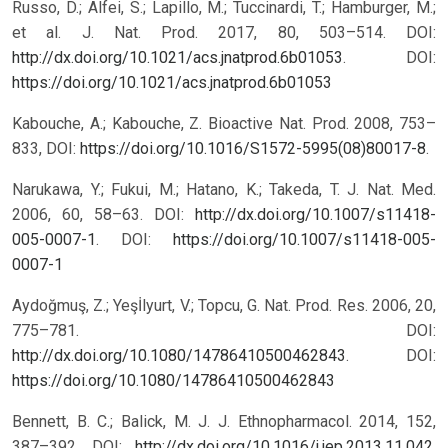
Russo, D.; Alfei, S.; Lapillo, M.; Tuccinardi, T.; Hamburger, M.;
et al. J. Nat. Prod. 2017, 80, 503–514. DOI:
http://dx.doi.org/10.1021/acs.jnatprod.6b01053
.
DOI:
https://doi.org/10.1021/acs.jnatprod.6b01053
Kabouche, A.; Kabouche, Z. Bioactive Nat. Prod. 2008, 753–
833, DOI:
https://doi.org/10.1016/S1572-5995(08)80017-8
.
Narukawa, Y.; Fukui, M.; Hatano, K.; Takeda, T. J. Nat. Med.
2006, 60, 58–63. DOI:
http://dx.doi.org/10.1007/s11418-
005-0007-1
.
DOI:
https://doi.org/10.1007/s11418-005-
0007-1
Aydoğmuş, Z.; Yeşİlyurt, V.; Topcu, G. Nat. Prod. Res. 2006, 20,
775–781. DOI:
http://dx.doi.org/10.1080/14786410500462843
.
DOI:
https://doi.org/10.1080/14786410500462843
Bennett, B. C.; Balick, M. J. J. Ethnopharmacol. 2014, 152,
387–392. DOI:
http://dx.doi.org/10.1016/j.jep.2013.11.042
.