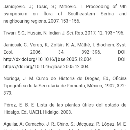
Janicijevic, J.; Tosic, S.; Mitrovic, T. Proceeding of 9th
symposium on flora of Southeastern Serbia and
neighbouring regions. 2007, 153–156.
Tiwari, S.C.; Husain, N. Indian J. Sci. Res. 2017, 12, 193–196.
Janicsák, G.; Veres, K.; Zoltán, K. A., Máthé, I. Biochem. Syst.
Ecol. 2006, 34, 392–396. DOI:
http://dx.doi.org/10.1016/j.bse.2005.12.004
.
DOI:
https://doi.org/10.1016/j.bse.2005.12.004
Noriega, J. M. Curso de Historia de Drogas, Ed., Oficina
Tipográfica de la Secretaría de Fomento, México, 1902, 372-
373.
Pérez, E. B. E. Lista de las plantas útiles del estado de
Hidalgo. Ed., UAEH, Hidalgo, 2003.
Aguilar, A.; Camacho, J. R.; Chino, S.; Jácquez, P.; López, M. E.