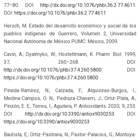
77–80. DOI:
http://dx.doi.org/10.1076/phbi.36.2.77.4611
.
DOI:
https://doi.org/10.1076/phbi.36.2.77.4611
Hersch, M. Estado del desarrollo económico y social de los
pueblos indígenas de Guerrero, Volumen 2; Universidad
Nacional Autónoma de México PUMC: México, 2009.
Cavin, A.; Dyatmyko, W.; Hostettmann, K. Pharm. Biol. 1999,
37, 260–268. DOI:
http://dx.doi.org/10.1076/phbi.37.4.260.5800
.
DOI:
https://doi.org/10.1076/phbi.37.4.260.5800
Pineda-Ramírez, N.; Calzada, F.; Alquisiras-Burgos, I.;
Medina-Campos, O. N.; Pedraza-Chaverri, J.; Ortiz-Plata, A.;
Pinzón, E. E.; Torres, I.; Aguilera, P. Antioxidants. 2020, 9, 253.
DOI:
http://dx.doi.org/10.3390/antiox9030253
.
DOI:
https://doi.org/10.3390/antiox9030253
Bautista, E.; Ortiz-Pastrana, N.; Pastor-Palacios, G.; Montoya-