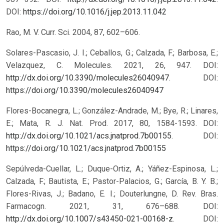
DOI:
https://doi.org/10.1016/j.jep.2013.11.042
Rao, M. V. Curr. Sci. 2004, 87, 602–606.
Solares-Pascasio, J. I.; Ceballos, G.; Calzada, F.; Barbosa, E.;
Velazquez, C. Molecules. 2021, 26, 947. DOI:
http://dx.doi.org/10.3390/molecules26040947
.
DOI:
https://doi.org/10.3390/molecules26040947
Flores-Bocanegra, L.; González-Andrade, M.; Bye, R.; Linares,
E.; Mata, R. J. Nat. Prod. 2017, 80, 1584-1593. DOI:
http://dx.doi.org/10.1021/acs.jnatprod.7b00155
.
DOI:
https://doi.org/10.1021/acs.jnatprod.7b00155
Sepúlveda-Cuellar, L.; Duque-Ortiz, A.; Yáñez-Espinosa, L.;
Calzada, F.; Bautista, E.; Pastor-Palacios, G.; García, B. Y. B.;
Flores-Rivas, J.; Badano, E. I.; Douterlungne, D. Rev. Bras.
Farmacogn. 2021, 31, 676–688. DOI:
http://dx.doi.org/10.1007/s43450-021-00168-z
.
DOI: