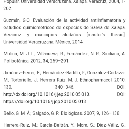
Popular, Universidad Veracruzana, Xalapa, Veracruz, 2004, 1-
202.
Guzmán, G.O. Evaluación de la actividad antiinflamatoria y
estudios quimiométricos de especies de Salvia de Xalapa,
Veracruz y municipios aledaños [master’s thesis].
Universidad Veracruzana: México, 2014.
Molina, M. J. L.; Villanueva, R.; Fernández, N. R.; Siciliano, A.
Polibotánica. 2012, 34, 259–291.
Jiménez-Ferrer, E.; Hernández-Badillo, F.; González-Cortazar,
M.; Tortoriello, J.; Herrera-Ruiz, M. J. Ethnopharmacol. 2010,
130, 340–346. DOI:
http://dx.doi.org/10.1016/j.jep.2010.05.013
.
DOI:
https://doi.org/10.1016/j.jep.2010.05.013
Bello, G. M. Á.; Salgado, G. R. Biológicas. 2007, 9, 126–138.
Herrera-Ruiz, M.; García-Beltrán, Y.; Mora, S.; Díaz-Véliz, G.;