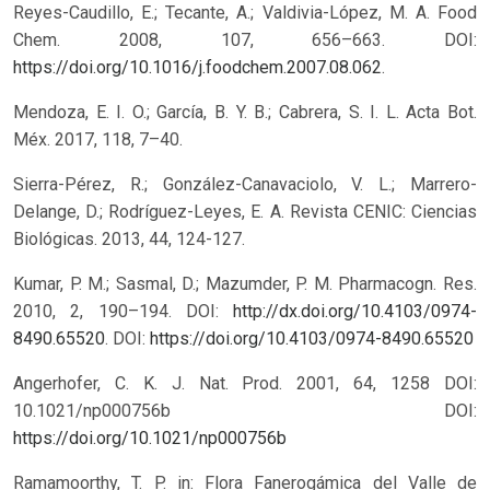
Reyes-Caudillo, E.; Tecante, A.; Valdivia-López, M. A. Food
Chem. 2008, 107, 656–663. DOI:
https://doi.org/10.1016/j.foodchem.2007.08.062
.
Mendoza, E. I. O.; García, B. Y. B.; Cabrera, S. I. L. Acta Bot.
Méx. 2017, 118, 7–40.
Sierra-Pérez, R.; González-Canavaciolo, V. L.; Marrero-
Delange, D.; Rodríguez-Leyes, E. A. Revista CENIC: Ciencias
Biológicas. 2013, 44, 124-127.
Kumar, P. M.; Sasmal, D.; Mazumder, P. M. Pharmacogn. Res.
2010, 2, 190–194. DOI:
http://dx.doi.org/10.4103/0974-
8490.65520
.
DOI:
https://doi.org/10.4103/0974-8490.65520
Angerhofer, C. K. J. Nat. Prod. 2001, 64, 1258 DOI:
10.1021/np000756b
DOI:
https://doi.org/10.1021/np000756b
Ramamoorthy, T. P. in: Flora Fanerogámica del Valle de