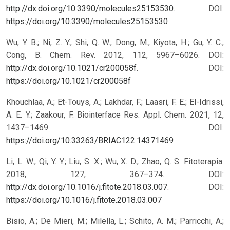
http://dx.doi.org/10.3390/molecules25153530
.
DOI:
https://doi.org/10.3390/molecules25153530
Wu, Y. B.; Ni, Z. Y.; Shi, Q. W.; Dong, M.; Kiyota, H.; Gu, Y. C.;
Cong, B. Chem. Rev. 2012, 112, 5967–6026. DOI:
http://dx.doi.org/10.1021/cr200058f
.
DOI:
https://doi.org/10.1021/cr200058f
Khouchlaa, A.; Et-Touys, A.; Lakhdar, F.; Laasri, F. E.; El-Idrissi,
A. E. Y.; Zaakour, F. Biointerface Res. Appl. Chem. 2021, 12,
1437–1469
DOI:
https://doi.org/10.33263/BRIAC122.14371469
Li, L. W.; Qi, Y. Y.; Liu, S. X.; Wu, X. D.; Zhao, Q. S. Fitoterapia.
2018, 127, 367–374. DOI:
http://dx.doi.org/10.1016/j.fitote.2018.03.007
.
DOI:
https://doi.org/10.1016/j.fitote.2018.03.007
Bisio, A.; De Mieri, M.; Milella, L.; Schito, A. M.; Parricchi, A.;