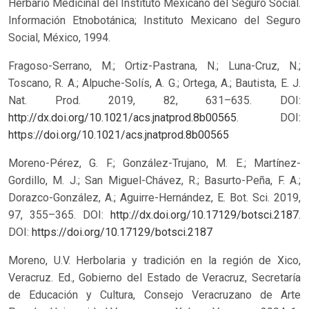
Herbario Medicinal del Instituto Mexicano del Seguro Social.
Información Etnobotánica; Instituto Mexicano del Seguro
Social, México, 1994.
Fragoso-Serrano, M.; Ortiz-Pastrana, N.; Luna-Cruz, N.;
Toscano, R. A.; Alpuche-Solís, A. G.; Ortega, A.; Bautista, E. J.
Nat. Prod. 2019, 82, 631–635. DOI:
http://dx.doi.org/10.1021/acs.jnatprod.8b00565
.
DOI:
https://doi.org/10.1021/acs.jnatprod.8b00565
Moreno-Pérez, G. F.; González-Trujano, M. E.; Martínez-
Gordillo, M. J.; San Miguel-Chávez, R.; Basurto-Peña, F. A.;
Dorazco-González, A.; Aguirre-Hernández, E. Bot. Sci. 2019,
97, 355–365. DOI:
http://dx.doi.org/10.17129/botsci.2187
.
DOI:
https://doi.org/10.17129/botsci.2187
Moreno, U.V. Herbolaria y tradición en la región de Xico,
Veracruz. Ed., Gobierno del Estado de Veracruz, Secretaría
de Educación y Cultura, Consejo Veracruzano de Arte