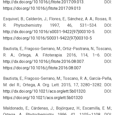
http://dx.doi.org/10.1016/j.fitote.2017.09.013
.
DOI:
https://doi.org/10.1016/j.fitote.2017.09.013
Esquivel, B.; Calderón, J.; Flores, E.; Sánchez, A. A.; Rosas, R.
R. Phytochemistry. 1997, 46, 531–534. DOI:
http://dx.doi.org/10.1016/s0031-9422(97)00310-5
.
DOI:
https://doi.org/10.1016/S0031-9422(97)00310-5
Bautista, E.; Fragoso-Serrano, M.; Ortiz-Pastrana, N.; Toscano,
R. A.; Ortega, A. Fitoterapia. 2016, 114, 1–6. DOI:
http://dx.doi.org/10.1016/j.fitote.2016.08.007
.
DOI:
https://doi.org/10.1016/j.fitote.2016.08.007
Bautista, E.; Fragoso-Serrano, M.; Toscano, R. A.; García-Peña,
M. del R.; Ortega, A. Org. Lett. 2015, 17, 3280–3282. DOI:
http://dx.doi.org/10.1021/acs.orglett.5b01320
.
DOI:
https://doi.org/10.1021/acs.orglett.5b01320
Maldonado, E.; Cárdenas, J.; Bojórquez, H.; Escamilla, E. M.;
Ortega, A. Phytochemistry. 1996, 42, 1105–1108. DOI: