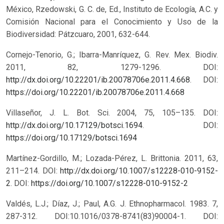
México, Rzedowski, G. C. de, Ed., Instituto de Ecología, A.C. y
Comisión Nacional para el Conocimiento y Uso de la
Biodiversidad: Pátzcuaro, 2001, 632-644.
Cornejo-Tenorio, G.; Ibarra-Manríquez, G. Rev. Mex. Biodiv.
2011, 82, 1279-1296. DOI:
http://dx.doi.org/10.22201/ib.20078706e.2011.4.668
.
DOI:
https://doi.org/10.22201/ib.20078706e.2011.4.668
Villaseñor, J. L. Bot. Sci. 2004, 75, 105–135. DOI:
http://dx.doi.org/10.17129/botsci.1694
.
DOI:
https://doi.org/10.17129/botsci.1694
Martínez-Gordillo, M.; Lozada-Pérez, L. Brittonia. 2011, 63,
211–214. DOI:
http://dx.doi.org/10.1007/s12228-010-9152-
2
.
DOI:
https://doi.org/10.1007/s12228-010-9152-2
Valdés, L.J.; Díaz, J.; Paul, A.G. J. Ethnopharmacol. 1983. 7,
287-312. DOI:10.1016/0378-8741(83)90004-1.
DOI: