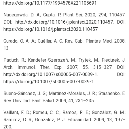
https://doi.org/10.1177/1934578X221105691
Nagegowda, D. A.; Gupta, P. Plant Sci. 2020, 294, 110457.
DOI:
http://dx.doi.org/10.1016/j.plantsci.2020.110457
.
DOI:
https://doi.org/10.1016/j.plantsci.2020.110457
Gurado, O. A. A.; Cuéllar, A. C. Rev. Cub. Plantas Med. 2008,
13.
Paduch, R.; Kandefer-Szerszeń, M.; Trytek, M.; Fiedurek, J.
Arch. Immunol. Ther. Exp. 2007, 55, 315–327. DOI:
http://dx.doi.org/10.1007/s00005-007-0039-1
.
DOI:
https://doi.org/10.1007/s00005-007-0039-1
Bueno-Sánchez, J. G.; Martínez-Morales, J. R.; Stashenko, E.
Rev. Univ. Ind. Sant. Salud. 2009, 41, 231–235.
Vaillant, F. D.; Romeu, C. C.; Ramos, R. E.; González, G. M.;
Ramírez, O. R.; González, P. J. Fitosanidad. 2009, 13, 197–
200.