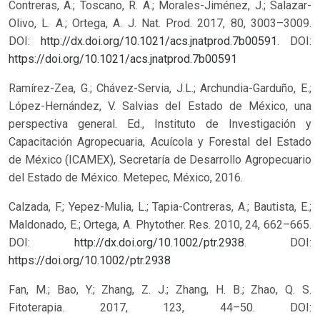
Contreras, A.; Toscano, R. A.; Morales-Jiménez, J.; Salazar-
Olivo, L. A.; Ortega, A. J. Nat. Prod. 2017, 80, 3003–3009.
DOI:
http://dx.doi.org/10.1021/acs.jnatprod.7b00591
.
DOI:
https://doi.org/10.1021/acs.jnatprod.7b00591
Ramírez-Zea, G.; Chávez-Servia, J.L.; Archundia-Garduño, E.;
López-Hernández, V. Salvias del Estado de México, una
perspectiva general. Ed., Instituto de Investigación y
Capacitación Agropecuaria, Acuícola y Forestal del Estado
de México (ICAMEX), Secretaría de Desarrollo Agropecuario
del Estado de México. Metepec, México, 2016.
Calzada, F.; Yepez-Mulia, L.; Tapia-Contreras, A.; Bautista, E.;
Maldonado, E.; Ortega, A. Phytother. Res. 2010, 24, 662–665.
DOI:
http://dx.doi.org/10.1002/ptr.2938
.
DOI:
https://doi.org/10.1002/ptr.2938
Fan, M.; Bao, Y.; Zhang, Z. J.; Zhang, H. B.; Zhao, Q. S.
Fitoterapia. 2017, 123, 44–50. DOI: