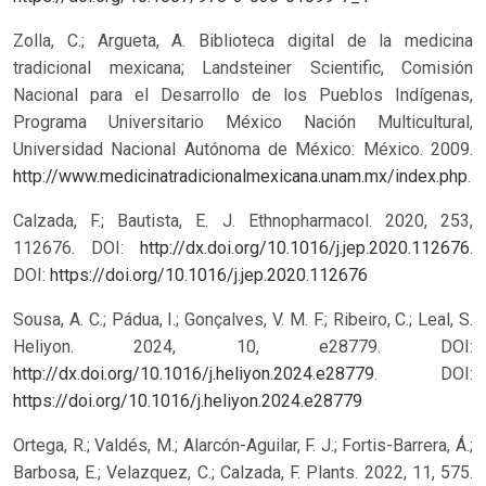
Zolla, C.; Argueta, A. Biblioteca digital de la medicina
tradicional mexicana; Landsteiner Scientific, Comisión
Nacional para el Desarrollo de los Pueblos Indígenas,
Programa Universitario México Nación Multicultural,
Universidad Nacional Autónoma de México: México. 2009.
http://www.medicinatradicionalmexicana.unam.mx/index.php
.
Calzada, F.; Bautista, E. J. Ethnopharmacol. 2020, 253,
112676. DOI:
http://dx.doi.org/10.1016/j.jep.2020.112676
.
DOI:
https://doi.org/10.1016/j.jep.2020.112676
Sousa, A. C.; Pádua, I.; Gonçalves, V. M. F.; Ribeiro, C.; Leal, S.
Heliyon. 2024, 10, e28779. DOI:
http://dx.doi.org/10.1016/j.heliyon.2024.e28779
.
DOI:
https://doi.org/10.1016/j.heliyon.2024.e28779
Ortega, R.; Valdés, M.; Alarcón-Aguilar, F. J.; Fortis-Barrera, Á.;
Barbosa, E.; Velazquez, C.; Calzada, F. Plants. 2022, 11, 575.