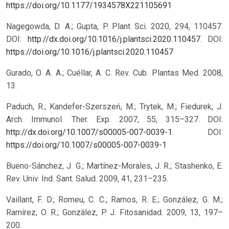
https://doi.org/10.1177/1934578X221105691
Nagegowda, D. A.; Gupta, P. Plant Sci. 2020, 294, 110457.
DOI:
http://dx.doi.org/10.1016/j.plantsci.2020.110457
.
DOI:
https://doi.org/10.1016/j.plantsci.2020.110457
Gurado, O. A. A.; Cuéllar, A. C. Rev. Cub. Plantas Med. 2008,
13.
Paduch, R.; Kandefer-Szerszeń, M.; Trytek, M.; Fiedurek, J.
Arch. Immunol. Ther. Exp. 2007, 55, 315–327. DOI:
http://dx.doi.org/10.1007/s00005-007-0039-1
.
DOI:
https://doi.org/10.1007/s00005-007-0039-1
Bueno-Sánchez, J. G.; Martínez-Morales, J. R.; Stashenko, E.
Rev. Univ. Ind. Sant. Salud. 2009, 41, 231–235.
Vaillant, F. D.; Romeu, C. C.; Ramos, R. E.; González, G. M.;
Ramírez, O. R.; González, P. J. Fitosanidad. 2009, 13, 197–
200.