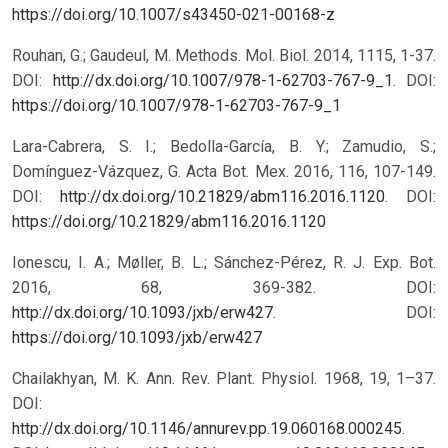
https://doi.org/10.1007/s43450-021-00168-z
Rouhan, G.; Gaudeul, M. Methods. Mol. Biol. 2014, 1115, 1-37.
DOI:
http://dx.doi.org/10.1007/978-1-62703-767-9_1
.
DOI:
https://doi.org/10.1007/978-1-62703-767-9_1
Lara-Cabrera, S. I.; Bedolla-García, B. Y.; Zamudio, S.;
Domínguez-Vázquez, G. Acta Bot. Mex. 2016, 116, 107-149.
DOI:
http://dx.doi.org/10.21829/abm116.2016.1120
.
DOI:
https://doi.org/10.21829/abm116.2016.1120
Ionescu, I. A.; Møller, B. L.; Sánchez-Pérez, R. J. Exp. Bot.
2016, 68, 369-382. DOI:
http://dx.doi.org/10.1093/jxb/erw427
.
DOI:
https://doi.org/10.1093/jxb/erw427
Chailakhyan, M. K. Ann. Rev. Plant. Physiol. 1968, 19, 1–37.
DOI:
http://dx.doi.org/10.1146/annurev.pp.19.060168.000245
.