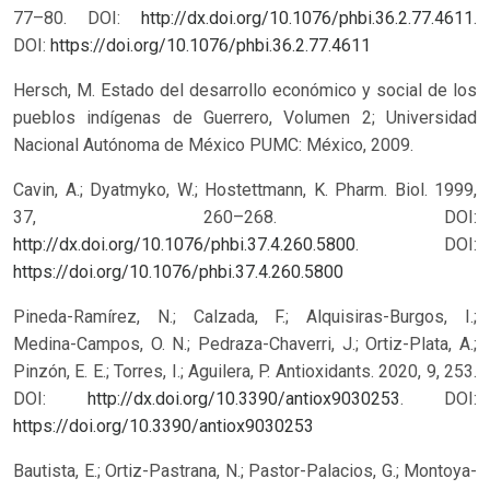
77–80. DOI:
http://dx.doi.org/10.1076/phbi.36.2.77.4611
.
DOI:
https://doi.org/10.1076/phbi.36.2.77.4611
Hersch, M. Estado del desarrollo económico y social de los
pueblos indígenas de Guerrero, Volumen 2; Universidad
Nacional Autónoma de México PUMC: México, 2009.
Cavin, A.; Dyatmyko, W.; Hostettmann, K. Pharm. Biol. 1999,
37, 260–268. DOI:
http://dx.doi.org/10.1076/phbi.37.4.260.5800
.
DOI:
https://doi.org/10.1076/phbi.37.4.260.5800
Pineda-Ramírez, N.; Calzada, F.; Alquisiras-Burgos, I.;
Medina-Campos, O. N.; Pedraza-Chaverri, J.; Ortiz-Plata, A.;
Pinzón, E. E.; Torres, I.; Aguilera, P. Antioxidants. 2020, 9, 253.
DOI:
http://dx.doi.org/10.3390/antiox9030253
.
DOI:
https://doi.org/10.3390/antiox9030253
Bautista, E.; Ortiz-Pastrana, N.; Pastor-Palacios, G.; Montoya-