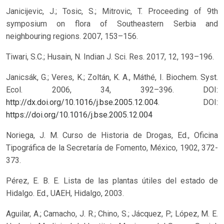
Janicijevic, J.; Tosic, S.; Mitrovic, T. Proceeding of 9th
symposium on flora of Southeastern Serbia and
neighbouring regions. 2007, 153–156.
Tiwari, S.C.; Husain, N. Indian J. Sci. Res. 2017, 12, 193–196.
Janicsák, G.; Veres, K.; Zoltán, K. A., Máthé, I. Biochem. Syst.
Ecol. 2006, 34, 392–396. DOI:
http://dx.doi.org/10.1016/j.bse.2005.12.004
.
DOI:
https://doi.org/10.1016/j.bse.2005.12.004
Noriega, J. M. Curso de Historia de Drogas, Ed., Oficina
Tipográfica de la Secretaría de Fomento, México, 1902, 372-
373.
Pérez, E. B. E. Lista de las plantas útiles del estado de
Hidalgo. Ed., UAEH, Hidalgo, 2003.
Aguilar, A.; Camacho, J. R.; Chino, S.; Jácquez, P.; López, M. E.