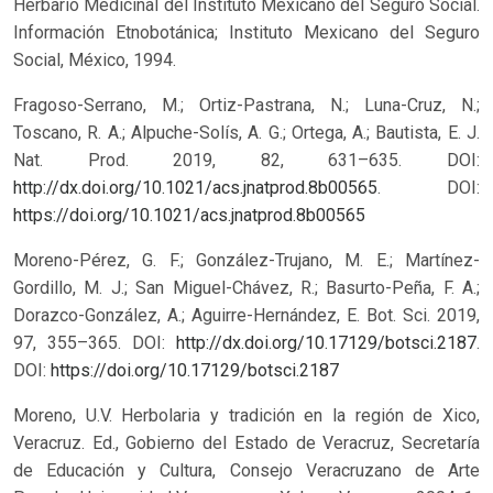
Herbario Medicinal del Instituto Mexicano del Seguro Social.
Información Etnobotánica; Instituto Mexicano del Seguro
Social, México, 1994.
Fragoso-Serrano, M.; Ortiz-Pastrana, N.; Luna-Cruz, N.;
Toscano, R. A.; Alpuche-Solís, A. G.; Ortega, A.; Bautista, E. J.
Nat. Prod. 2019, 82, 631–635. DOI:
http://dx.doi.org/10.1021/acs.jnatprod.8b00565
.
DOI:
https://doi.org/10.1021/acs.jnatprod.8b00565
Moreno-Pérez, G. F.; González-Trujano, M. E.; Martínez-
Gordillo, M. J.; San Miguel-Chávez, R.; Basurto-Peña, F. A.;
Dorazco-González, A.; Aguirre-Hernández, E. Bot. Sci. 2019,
97, 355–365. DOI:
http://dx.doi.org/10.17129/botsci.2187
.
DOI:
https://doi.org/10.17129/botsci.2187
Moreno, U.V. Herbolaria y tradición en la región de Xico,
Veracruz. Ed., Gobierno del Estado de Veracruz, Secretaría
de Educación y Cultura, Consejo Veracruzano de Arte