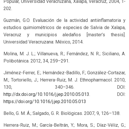
Popular, Universidad Veracruzana, Xalapa, Veracruz, 2004, 1-
202.
Guzmán, G.O. Evaluación de la actividad antiinflamatoria y
estudios quimiométricos de especies de Salvia de Xalapa,
Veracruz y municipios aledaños [master’s thesis].
Universidad Veracruzana: México, 2014.
Molina, M. J. L.; Villanueva, R.; Fernández, N. R.; Siciliano, A.
Polibotánica. 2012, 34, 259–291.
Jiménez-Ferrer, E.; Hernández-Badillo, F.; González-Cortazar,
M.; Tortoriello, J.; Herrera-Ruiz, M. J. Ethnopharmacol. 2010,
130, 340–346. DOI:
http://dx.doi.org/10.1016/j.jep.2010.05.013
.
DOI:
https://doi.org/10.1016/j.jep.2010.05.013
Bello, G. M. Á.; Salgado, G. R. Biológicas. 2007, 9, 126–138.
Herrera-Ruiz, M.; García-Beltrán, Y.; Mora, S.; Díaz-Véliz, G.;