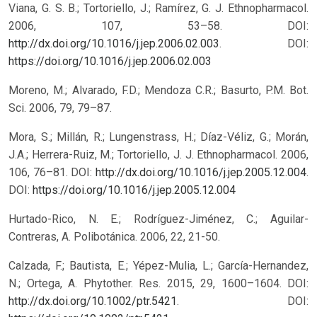
Viana, G. S. B.; Tortoriello, J.; Ramírez, G. J. Ethnopharmacol.
2006, 107, 53–58. DOI:
http://dx.doi.org/10.1016/j.jep.2006.02.003
.
DOI:
https://doi.org/10.1016/j.jep.2006.02.003
Moreno, M.; Alvarado, F.D.; Mendoza C.R.; Basurto, P.M. Bot.
Sci. 2006, 79, 79–87.
Mora, S.; Millán, R.; Lungenstrass, H.; Díaz-Véliz, G.; Morán,
J.A.; Herrera-Ruiz, M.; Tortoriello, J. J. Ethnopharmacol. 2006,
106, 76–81. DOI:
http://dx.doi.org/10.1016/j.jep.2005.12.004
.
DOI:
https://doi.org/10.1016/j.jep.2005.12.004
Hurtado-Rico, N. E.; Rodríguez-Jiménez, C.; Aguilar-
Contreras, A. Polibotánica. 2006, 22, 21-50.
Calzada, F.; Bautista, E.; Yépez-Mulia, L.; García-Hernandez,
N.; Ortega, A. Phytother. Res. 2015, 29, 1600–1604. DOI:
http://dx.doi.org/10.1002/ptr.5421
.
DOI: