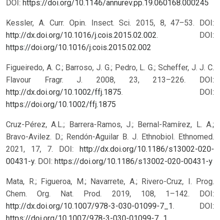
DOI:
https://doi.org/10.1146/annurev.pp.19.060168.000245
Kessler, A. Curr. Opin. Insect. Sci. 2015, 8, 47–53. DOI:
http://dx.doi.org/10.1016/j.cois.2015.02.002
.
DOI:
https://doi.org/10.1016/j.cois.2015.02.002
Figueiredo, A. C.; Barroso, J. G.; Pedro, L. G.; Scheffer, J. J. C.
Flavour Fragr. J. 2008, 23, 213–226. DOI:
http://dx.doi.org/10.1002/ffj.1875
.
DOI:
https://doi.org/10.1002/ffj.1875
Cruz-Pérez, A.L.; Barrera-Ramos, J.; Bernal-Ramírez, L. A.;
Bravo-Avilez. D.; Rendón-Aguilar B. J. Ethnobiol. Ethnomed.
2021, 17, 7. DOI:
http://dx.doi.org/10.1186/s13002-020-
00431-y
.
DOI:
https://doi.org/10.1186/s13002-020-00431-y
Mata, R.; Figueroa, M.; Navarrete, A.; Rivero-Cruz, I. Prog.
Chem. Org. Nat. Prod. 2019, 108, 1–142. DOI:
http://dx.doi.org/10.1007/978-3-030-01099-7_1
.
DOI:
https://doi.org/10.1007/978-3-030-01099-7_1