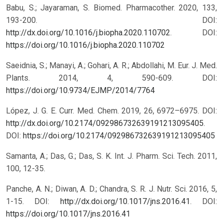
Babu, S.; Jayaraman, S. Biomed. Pharmacother. 2020, 133,
193-200. DOI:
http://dx.doi.org/10.1016/j.biopha.2020.110702
.
DOI:
https://doi.org/10.1016/j.biopha.2020.110702
Saeidnia, S.; Manayi, A.; Gohari, A. R.; Abdollahi, M. Eur. J. Med.
Plants. 2014, 4, 590-609.
DOI:
https://doi.org/10.9734/EJMP/2014/7764
López, J. G. E. Curr. Med. Chem. 2019, 26, 6972–6975. DOI:
http://dx.doi.org/10.2174/092986732639191213095405
.
DOI:
https://doi.org/10.2174/092986732639191213095405
Samanta, A.; Das, G.; Das, S. K. Int. J. Pharm. Sci. Tech. 2011,
100, 12-35.
Panche, A. N.; Diwan, A. D.; Chandra, S. R. J. Nutr. Sci. 2016, 5,
1-15. DOI:
http://dx.doi.org/10.1017/jns.2016.41
.
DOI:
https://doi.org/10.1017/jns.2016.41