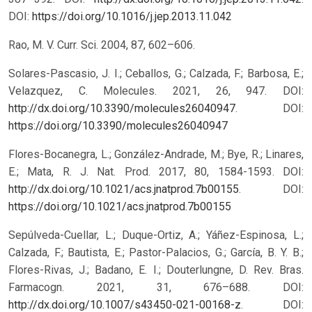
DOI:
https://doi.org/10.1016/j.jep.2013.11.042
Rao, M. V. Curr. Sci. 2004, 87, 602–606.
Solares-Pascasio, J. I.; Ceballos, G.; Calzada, F.; Barbosa, E.;
Velazquez, C. Molecules. 2021, 26, 947. DOI:
http://dx.doi.org/10.3390/molecules26040947
.
DOI:
https://doi.org/10.3390/molecules26040947
Flores-Bocanegra, L.; González-Andrade, M.; Bye, R.; Linares,
E.; Mata, R. J. Nat. Prod. 2017, 80, 1584-1593. DOI:
http://dx.doi.org/10.1021/acs.jnatprod.7b00155
.
DOI:
https://doi.org/10.1021/acs.jnatprod.7b00155
Sepúlveda-Cuellar, L.; Duque-Ortiz, A.; Yáñez-Espinosa, L.;
Calzada, F.; Bautista, E.; Pastor-Palacios, G.; García, B. Y. B.;
Flores-Rivas, J.; Badano, E. I.; Douterlungne, D. Rev. Bras.
Farmacogn. 2021, 31, 676–688. DOI:
http://dx.doi.org/10.1007/s43450-021-00168-z
.
DOI: