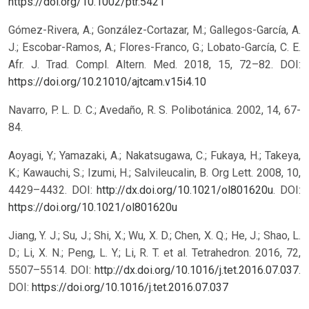
https://doi.org/10.1002/ptr.5421
Gómez-Rivera, A.; González-Cortazar, M.; Gallegos-García, A.
J.; Escobar-Ramos, A.; Flores-Franco, G.; Lobato-García, C. E.
Afr. J. Trad. Compl. Altern. Med. 2018, 15, 72–82.
DOI:
https://doi.org/10.21010/ajtcam.v15i4.10
Navarro, P. L. D. C.; Avedaño, R. S. Polibotánica. 2002, 14, 67-
84.
Aoyagi, Y.; Yamazaki, A.; Nakatsugawa, C.; Fukaya, H.; Takeya,
K.; Kawauchi, S.; Izumi, H.; Salvileucalin, B. Org Lett. 2008, 10,
4429–4432. DOI:
http://dx.doi.org/10.1021/ol801620u
.
DOI:
https://doi.org/10.1021/ol801620u
Jiang, Y. J.; Su, J.; Shi, X.; Wu, X. D.; Chen, X. Q.; He, J.; Shao, L.
D.; Li, X. N.; Peng, L. Y.; Li, R. T. et al. Tetrahedron. 2016, 72,
5507–5514. DOI:
http://dx.doi.org/10.1016/j.tet.2016.07.037
.
DOI:
https://doi.org/10.1016/j.tet.2016.07.037