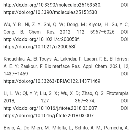
http://dx.doi.org/10.3390/molecules25153530
.
DOI:
https://doi.org/10.3390/molecules25153530
Wu, Y. B.; Ni, Z. Y.; Shi, Q. W.; Dong, M.; Kiyota, H.; Gu, Y. C.;
Cong, B. Chem. Rev. 2012, 112, 5967–6026. DOI:
http://dx.doi.org/10.1021/cr200058f
.
DOI:
https://doi.org/10.1021/cr200058f
Khouchlaa, A.; Et-Touys, A.; Lakhdar, F.; Laasri, F. E.; El-Idrissi,
A. E. Y.; Zaakour, F. Biointerface Res. Appl. Chem. 2021, 12,
1437–1469
DOI:
https://doi.org/10.33263/BRIAC122.14371469
Li, L. W.; Qi, Y. Y.; Liu, S. X.; Wu, X. D.; Zhao, Q. S. Fitoterapia.
2018, 127, 367–374. DOI:
http://dx.doi.org/10.1016/j.fitote.2018.03.007
.
DOI:
https://doi.org/10.1016/j.fitote.2018.03.007
Bisio, A.; De Mieri, M.; Milella, L.; Schito, A. M.; Parricchi, A.;