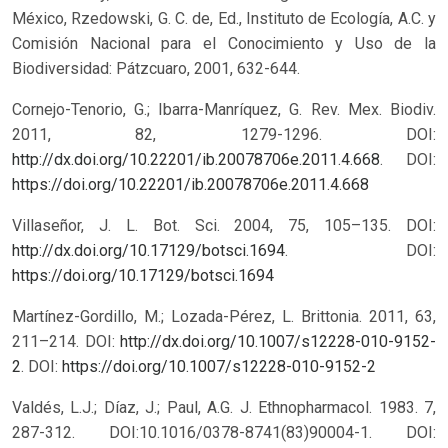
México, Rzedowski, G. C. de, Ed., Instituto de Ecología, A.C. y
Comisión Nacional para el Conocimiento y Uso de la
Biodiversidad: Pátzcuaro, 2001, 632-644.
Cornejo-Tenorio, G.; Ibarra-Manríquez, G. Rev. Mex. Biodiv.
2011, 82, 1279-1296. DOI:
http://dx.doi.org/10.22201/ib.20078706e.2011.4.668
.
DOI:
https://doi.org/10.22201/ib.20078706e.2011.4.668
Villaseñor, J. L. Bot. Sci. 2004, 75, 105–135. DOI:
http://dx.doi.org/10.17129/botsci.1694
.
DOI:
https://doi.org/10.17129/botsci.1694
Martínez-Gordillo, M.; Lozada-Pérez, L. Brittonia. 2011, 63,
211–214. DOI:
http://dx.doi.org/10.1007/s12228-010-9152-
2
.
DOI:
https://doi.org/10.1007/s12228-010-9152-2
Valdés, L.J.; Díaz, J.; Paul, A.G. J. Ethnopharmacol. 1983. 7,
287-312. DOI:10.1016/0378-8741(83)90004-1.
DOI: