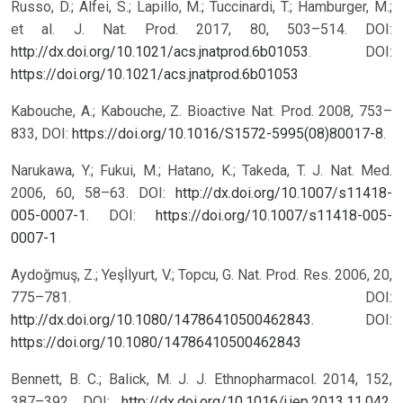
Russo, D.; Alfei, S.; Lapillo, M.; Tuccinardi, T.; Hamburger, M.;
et al. J. Nat. Prod. 2017, 80, 503–514. DOI:
http://dx.doi.org/10.1021/acs.jnatprod.6b01053
.
DOI:
https://doi.org/10.1021/acs.jnatprod.6b01053
Kabouche, A.; Kabouche, Z. Bioactive Nat. Prod. 2008, 753–
833, DOI:
https://doi.org/10.1016/S1572-5995(08)80017-8
.
Narukawa, Y.; Fukui, M.; Hatano, K.; Takeda, T. J. Nat. Med.
2006, 60, 58–63. DOI:
http://dx.doi.org/10.1007/s11418-
005-0007-1
.
DOI:
https://doi.org/10.1007/s11418-005-
0007-1
Aydoğmuş, Z.; Yeşİlyurt, V.; Topcu, G. Nat. Prod. Res. 2006, 20,
775–781. DOI:
http://dx.doi.org/10.1080/14786410500462843
.
DOI:
https://doi.org/10.1080/14786410500462843
Bennett, B. C.; Balick, M. J. J. Ethnopharmacol. 2014, 152,
387–392. DOI:
http://dx.doi.org/10.1016/j.jep.2013.11.042
.