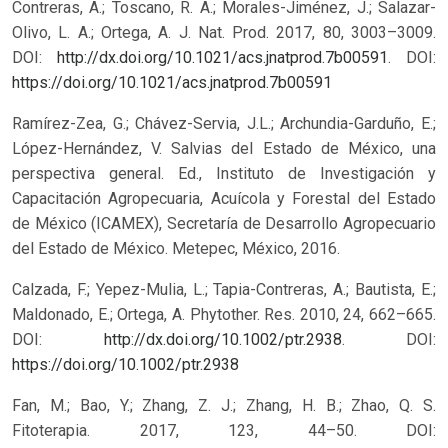
Contreras, A.; Toscano, R. A.; Morales-Jiménez, J.; Salazar-
Olivo, L. A.; Ortega, A. J. Nat. Prod. 2017, 80, 3003–3009.
DOI:
http://dx.doi.org/10.1021/acs.jnatprod.7b00591
.
DOI:
https://doi.org/10.1021/acs.jnatprod.7b00591
Ramírez-Zea, G.; Chávez-Servia, J.L.; Archundia-Garduño, E.;
López-Hernández, V. Salvias del Estado de México, una
perspectiva general. Ed., Instituto de Investigación y
Capacitación Agropecuaria, Acuícola y Forestal del Estado
de México (ICAMEX), Secretaría de Desarrollo Agropecuario
del Estado de México. Metepec, México, 2016.
Calzada, F.; Yepez-Mulia, L.; Tapia-Contreras, A.; Bautista, E.;
Maldonado, E.; Ortega, A. Phytother. Res. 2010, 24, 662–665.
DOI:
http://dx.doi.org/10.1002/ptr.2938
.
DOI:
https://doi.org/10.1002/ptr.2938
Fan, M.; Bao, Y.; Zhang, Z. J.; Zhang, H. B.; Zhao, Q. S.
Fitoterapia. 2017, 123, 44–50. DOI: