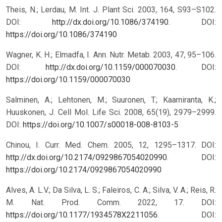
Theis, N.; Lerdau, M. Int. J. Plant Sci. 2003, 164, S93–S102.
DOI:
http://dx.doi.org/10.1086/374190
.
DOI:
https://doi.org/10.1086/374190
Wagner, K. H.; Elmadfa, I. Ann. Nutr. Metab. 2003, 47, 95–106.
DOI:
http://dx.doi.org/10.1159/000070030
.
DOI:
https://doi.org/10.1159/000070030
Salminen, A.; Lehtonen, M.; Suuronen, T.; Kaarniranta, K.;
Huuskonen, J. Cell Mol. Life Sci. 2008, 65(19), 2979–2999.
DOI:
https://doi.org/10.1007/s00018-008-8103-5
Chinou, I. Curr. Med. Chem. 2005, 12, 1295–1317. DOI:
http://dx.doi.org/10.2174/0929867054020990
.
DOI:
https://doi.org/10.2174/0929867054020990
Alves, A. L.V.; Da Silva, L. S.; Faleiros, C. A.; Silva, V. A.; Reis, R.
M. Nat. Prod. Comm. 2022, 17. DOI:
https://doi.org/10.1177/1934578X2211056
.
DOI: