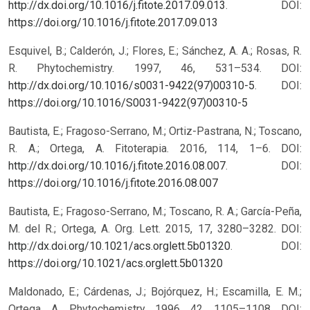
http://dx.doi.org/10.1016/j.fitote.2017.09.013
.
DOI:
https://doi.org/10.1016/j.fitote.2017.09.013
Esquivel, B.; Calderón, J.; Flores, E.; Sánchez, A. A.; Rosas, R.
R. Phytochemistry. 1997, 46, 531–534. DOI:
http://dx.doi.org/10.1016/s0031-9422(97)00310-5
.
DOI:
https://doi.org/10.1016/S0031-9422(97)00310-5
Bautista, E.; Fragoso-Serrano, M.; Ortiz-Pastrana, N.; Toscano,
R. A.; Ortega, A. Fitoterapia. 2016, 114, 1–6. DOI:
http://dx.doi.org/10.1016/j.fitote.2016.08.007
.
DOI:
https://doi.org/10.1016/j.fitote.2016.08.007
Bautista, E.; Fragoso-Serrano, M.; Toscano, R. A.; García-Peña,
M. del R.; Ortega, A. Org. Lett. 2015, 17, 3280–3282. DOI:
http://dx.doi.org/10.1021/acs.orglett.5b01320
.
DOI:
https://doi.org/10.1021/acs.orglett.5b01320
Maldonado, E.; Cárdenas, J.; Bojórquez, H.; Escamilla, E. M.;
Ortega, A. Phytochemistry. 1996, 42, 1105–1108. DOI: