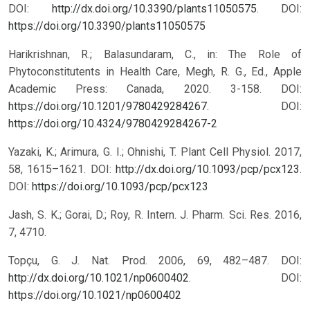
DOI:
http://dx.doi.org/10.3390/plants11050575
.
DOI:
https://doi.org/10.3390/plants11050575
Harikrishnan, R.; Balasundaram, C., in: The Role of
Phytoconstitutents in Health Care, Megh, R. G., Ed., Apple
Academic Press: Canada, 2020. 3-158. DOI:
https://doi.org/10.1201/9780429284267
.
DOI:
https://doi.org/10.4324/9780429284267-2
Yazaki, K.; Arimura, G. I.; Ohnishi, T. Plant Cell Physiol. 2017,
58, 1615–1621. DOI:
http://dx.doi.org/10.1093/pcp/pcx123
.
DOI:
https://doi.org/10.1093/pcp/pcx123
Jash, S. K.; Gorai, D.; Roy, R. Intern. J. Pharm. Sci. Res. 2016,
7, 4710.
Topçu, G. J. Nat. Prod. 2006, 69, 482–487. DOI:
http://dx.doi.org/10.1021/np0600402
.
DOI:
https://doi.org/10.1021/np0600402