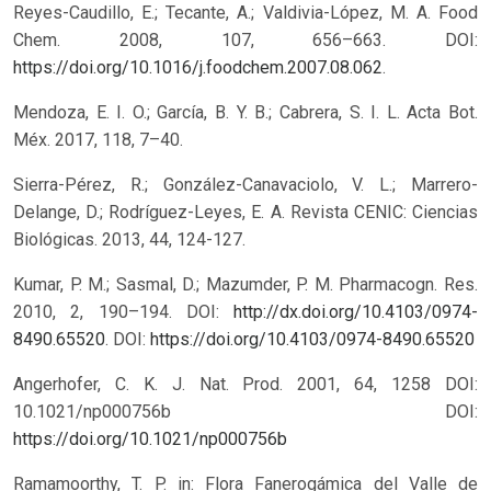
Reyes-Caudillo, E.; Tecante, A.; Valdivia-López, M. A. Food
Chem. 2008, 107, 656–663. DOI:
https://doi.org/10.1016/j.foodchem.2007.08.062
.
Mendoza, E. I. O.; García, B. Y. B.; Cabrera, S. I. L. Acta Bot.
Méx. 2017, 118, 7–40.
Sierra-Pérez, R.; González-Canavaciolo, V. L.; Marrero-
Delange, D.; Rodríguez-Leyes, E. A. Revista CENIC: Ciencias
Biológicas. 2013, 44, 124-127.
Kumar, P. M.; Sasmal, D.; Mazumder, P. M. Pharmacogn. Res.
2010, 2, 190–194. DOI:
http://dx.doi.org/10.4103/0974-
8490.65520
.
DOI:
https://doi.org/10.4103/0974-8490.65520
Angerhofer, C. K. J. Nat. Prod. 2001, 64, 1258 DOI:
10.1021/np000756b
DOI:
https://doi.org/10.1021/np000756b
Ramamoorthy, T. P. in: Flora Fanerogámica del Valle de