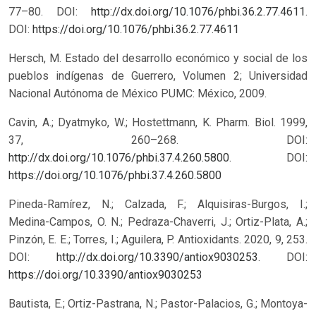
77–80. DOI:
http://dx.doi.org/10.1076/phbi.36.2.77.4611
.
DOI:
https://doi.org/10.1076/phbi.36.2.77.4611
Hersch, M. Estado del desarrollo económico y social de los
pueblos indígenas de Guerrero, Volumen 2; Universidad
Nacional Autónoma de México PUMC: México, 2009.
Cavin, A.; Dyatmyko, W.; Hostettmann, K. Pharm. Biol. 1999,
37, 260–268. DOI:
http://dx.doi.org/10.1076/phbi.37.4.260.5800
.
DOI:
https://doi.org/10.1076/phbi.37.4.260.5800
Pineda-Ramírez, N.; Calzada, F.; Alquisiras-Burgos, I.;
Medina-Campos, O. N.; Pedraza-Chaverri, J.; Ortiz-Plata, A.;
Pinzón, E. E.; Torres, I.; Aguilera, P. Antioxidants. 2020, 9, 253.
DOI:
http://dx.doi.org/10.3390/antiox9030253
.
DOI:
https://doi.org/10.3390/antiox9030253
Bautista, E.; Ortiz-Pastrana, N.; Pastor-Palacios, G.; Montoya-