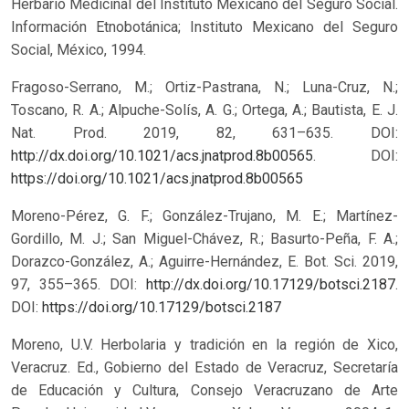
Herbario Medicinal del Instituto Mexicano del Seguro Social.
Información Etnobotánica; Instituto Mexicano del Seguro
Social, México, 1994.
Fragoso-Serrano, M.; Ortiz-Pastrana, N.; Luna-Cruz, N.;
Toscano, R. A.; Alpuche-Solís, A. G.; Ortega, A.; Bautista, E. J.
Nat. Prod. 2019, 82, 631–635. DOI:
http://dx.doi.org/10.1021/acs.jnatprod.8b00565
.
DOI:
https://doi.org/10.1021/acs.jnatprod.8b00565
Moreno-Pérez, G. F.; González-Trujano, M. E.; Martínez-
Gordillo, M. J.; San Miguel-Chávez, R.; Basurto-Peña, F. A.;
Dorazco-González, A.; Aguirre-Hernández, E. Bot. Sci. 2019,
97, 355–365. DOI:
http://dx.doi.org/10.17129/botsci.2187
.
DOI:
https://doi.org/10.17129/botsci.2187
Moreno, U.V. Herbolaria y tradición en la región de Xico,
Veracruz. Ed., Gobierno del Estado de Veracruz, Secretaría
de Educación y Cultura, Consejo Veracruzano de Arte