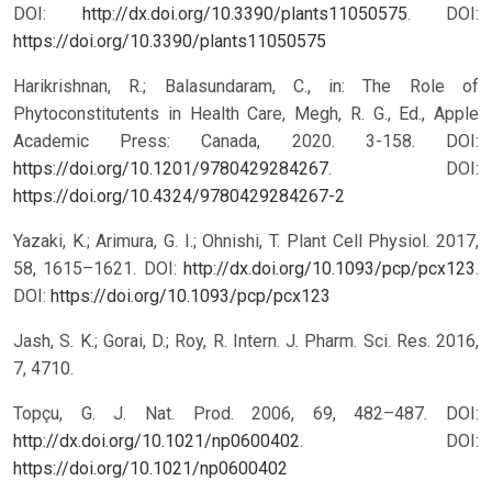
DOI:
http://dx.doi.org/10.3390/plants11050575
.
DOI:
https://doi.org/10.3390/plants11050575
Harikrishnan, R.; Balasundaram, C., in: The Role of
Phytoconstitutents in Health Care, Megh, R. G., Ed., Apple
Academic Press: Canada, 2020. 3-158. DOI:
https://doi.org/10.1201/9780429284267
.
DOI:
https://doi.org/10.4324/9780429284267-2
Yazaki, K.; Arimura, G. I.; Ohnishi, T. Plant Cell Physiol. 2017,
58, 1615–1621. DOI:
http://dx.doi.org/10.1093/pcp/pcx123
.
DOI:
https://doi.org/10.1093/pcp/pcx123
Jash, S. K.; Gorai, D.; Roy, R. Intern. J. Pharm. Sci. Res. 2016,
7, 4710.
Topçu, G. J. Nat. Prod. 2006, 69, 482–487. DOI:
http://dx.doi.org/10.1021/np0600402
.
DOI:
https://doi.org/10.1021/np0600402