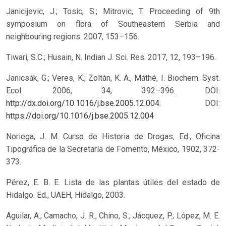
Janicijevic, J.; Tosic, S.; Mitrovic, T. Proceeding of 9th
symposium on flora of Southeastern Serbia and
neighbouring regions. 2007, 153–156.
Tiwari, S.C.; Husain, N. Indian J. Sci. Res. 2017, 12, 193–196.
Janicsák, G.; Veres, K.; Zoltán, K. A., Máthé, I. Biochem. Syst.
Ecol. 2006, 34, 392–396. DOI:
http://dx.doi.org/10.1016/j.bse.2005.12.004
.
DOI:
https://doi.org/10.1016/j.bse.2005.12.004
Noriega, J. M. Curso de Historia de Drogas, Ed., Oficina
Tipográfica de la Secretaría de Fomento, México, 1902, 372-
373.
Pérez, E. B. E. Lista de las plantas útiles del estado de
Hidalgo. Ed., UAEH, Hidalgo, 2003.
Aguilar, A.; Camacho, J. R.; Chino, S.; Jácquez, P.; López, M. E.