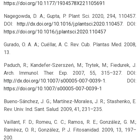
https://doi.org/10.1177/1934578X221105691
Nagegowda, D. A.; Gupta, P. Plant Sci. 2020, 294, 110457.
DOI:
http://dx.doi.org/10.1016/j.plantsci.2020.110457
.
DOI:
https://doi.org/10.1016/j.plantsci.2020.110457
Gurado, O. A. A.; Cuéllar, A. C. Rev. Cub. Plantas Med. 2008,
13.
Paduch, R.; Kandefer-Szerszeń, M.; Trytek, M.; Fiedurek, J.
Arch. Immunol. Ther. Exp. 2007, 55, 315–327. DOI:
http://dx.doi.org/10.1007/s00005-007-0039-1
.
DOI:
https://doi.org/10.1007/s00005-007-0039-1
Bueno-Sánchez, J. G.; Martínez-Morales, J. R.; Stashenko, E.
Rev. Univ. Ind. Sant. Salud. 2009, 41, 231–235.
Vaillant, F. D.; Romeu, C. C.; Ramos, R. E.; González, G. M.;
Ramírez, O. R.; González, P. J. Fitosanidad. 2009, 13, 197–
200.