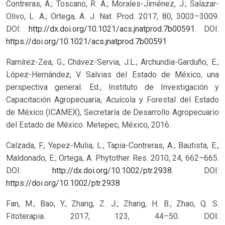
Contreras, A.; Toscano, R. A.; Morales-Jiménez, J.; Salazar-
Olivo, L. A.; Ortega, A. J. Nat. Prod. 2017, 80, 3003–3009.
DOI:
http://dx.doi.org/10.1021/acs.jnatprod.7b00591
.
DOI:
https://doi.org/10.1021/acs.jnatprod.7b00591
Ramírez-Zea, G.; Chávez-Servia, J.L.; Archundia-Garduño, E.;
López-Hernández, V. Salvias del Estado de México, una
perspectiva general. Ed., Instituto de Investigación y
Capacitación Agropecuaria, Acuícola y Forestal del Estado
de México (ICAMEX), Secretaría de Desarrollo Agropecuario
del Estado de México. Metepec, México, 2016.
Calzada, F.; Yepez-Mulia, L.; Tapia-Contreras, A.; Bautista, E.;
Maldonado, E.; Ortega, A. Phytother. Res. 2010, 24, 662–665.
DOI:
http://dx.doi.org/10.1002/ptr.2938
.
DOI:
https://doi.org/10.1002/ptr.2938
Fan, M.; Bao, Y.; Zhang, Z. J.; Zhang, H. B.; Zhao, Q. S.
Fitoterapia. 2017, 123, 44–50. DOI: