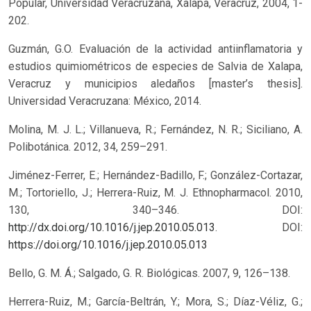
Popular, Universidad Veracruzana, Xalapa, Veracruz, 2004, 1-
202.
Guzmán, G.O. Evaluación de la actividad antiinflamatoria y
estudios quimiométricos de especies de Salvia de Xalapa,
Veracruz y municipios aledaños [master’s thesis].
Universidad Veracruzana: México, 2014.
Molina, M. J. L.; Villanueva, R.; Fernández, N. R.; Siciliano, A.
Polibotánica. 2012, 34, 259–291.
Jiménez-Ferrer, E.; Hernández-Badillo, F.; González-Cortazar,
M.; Tortoriello, J.; Herrera-Ruiz, M. J. Ethnopharmacol. 2010,
130, 340–346. DOI:
http://dx.doi.org/10.1016/j.jep.2010.05.013
.
DOI:
https://doi.org/10.1016/j.jep.2010.05.013
Bello, G. M. Á.; Salgado, G. R. Biológicas. 2007, 9, 126–138.
Herrera-Ruiz, M.; García-Beltrán, Y.; Mora, S.; Díaz-Véliz, G.;