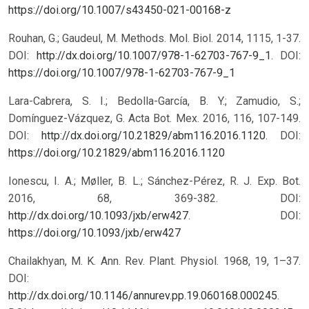
https://doi.org/10.1007/s43450-021-00168-z
Rouhan, G.; Gaudeul, M. Methods. Mol. Biol. 2014, 1115, 1-37.
DOI:
http://dx.doi.org/10.1007/978-1-62703-767-9_1
.
DOI:
https://doi.org/10.1007/978-1-62703-767-9_1
Lara-Cabrera, S. I.; Bedolla-García, B. Y.; Zamudio, S.;
Domínguez-Vázquez, G. Acta Bot. Mex. 2016, 116, 107-149.
DOI:
http://dx.doi.org/10.21829/abm116.2016.1120
.
DOI:
https://doi.org/10.21829/abm116.2016.1120
Ionescu, I. A.; Møller, B. L.; Sánchez-Pérez, R. J. Exp. Bot.
2016, 68, 369-382. DOI:
http://dx.doi.org/10.1093/jxb/erw427
.
DOI:
https://doi.org/10.1093/jxb/erw427
Chailakhyan, M. K. Ann. Rev. Plant. Physiol. 1968, 19, 1–37.
DOI:
http://dx.doi.org/10.1146/annurev.pp.19.060168.000245
.