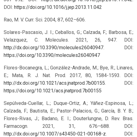
DOI:
https://doi.org/10.1016/j.jep.2013.11.042
Rao, M. V. Curr. Sci. 2004, 87, 602–606.
Solares-Pascasio, J. I.; Ceballos, G.; Calzada, F.; Barbosa, E.;
Velazquez, C. Molecules. 2021, 26, 947. DOI:
http://dx.doi.org/10.3390/molecules26040947
.
DOI:
https://doi.org/10.3390/molecules26040947
Flores-Bocanegra, L.; González-Andrade, M.; Bye, R.; Linares,
E.; Mata, R. J. Nat. Prod. 2017, 80, 1584-1593. DOI:
http://dx.doi.org/10.1021/acs.jnatprod.7b00155
.
DOI:
https://doi.org/10.1021/acs.jnatprod.7b00155
Sepúlveda-Cuellar, L.; Duque-Ortiz, A.; Yáñez-Espinosa, L.;
Calzada, F.; Bautista, E.; Pastor-Palacios, G.; García, B. Y. B.;
Flores-Rivas, J.; Badano, E. I.; Douterlungne, D. Rev. Bras.
Farmacogn. 2021, 31, 676–688. DOI:
http://dx.doi.org/10.1007/s43450-021-00168-z
.
DOI: