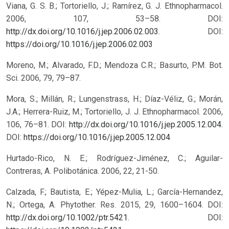
Viana, G. S. B.; Tortoriello, J.; Ramírez, G. J. Ethnopharmacol.
2006, 107, 53–58. DOI:
http://dx.doi.org/10.1016/j.jep.2006.02.003
.
DOI:
https://doi.org/10.1016/j.jep.2006.02.003
Moreno, M.; Alvarado, F.D.; Mendoza C.R.; Basurto, P.M. Bot.
Sci. 2006, 79, 79–87.
Mora, S.; Millán, R.; Lungenstrass, H.; Díaz-Véliz, G.; Morán,
J.A.; Herrera-Ruiz, M.; Tortoriello, J. J. Ethnopharmacol. 2006,
106, 76–81. DOI:
http://dx.doi.org/10.1016/j.jep.2005.12.004
.
DOI:
https://doi.org/10.1016/j.jep.2005.12.004
Hurtado-Rico, N. E.; Rodríguez-Jiménez, C.; Aguilar-
Contreras, A. Polibotánica. 2006, 22, 21-50.
Calzada, F.; Bautista, E.; Yépez-Mulia, L.; García-Hernandez,
N.; Ortega, A. Phytother. Res. 2015, 29, 1600–1604. DOI:
http://dx.doi.org/10.1002/ptr.5421
.
DOI: