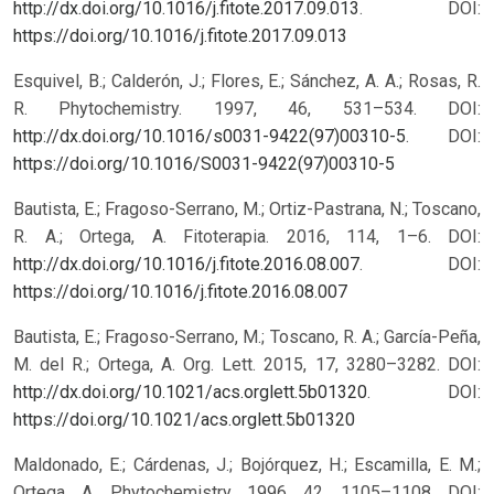
http://dx.doi.org/10.1016/j.fitote.2017.09.013
.
DOI:
https://doi.org/10.1016/j.fitote.2017.09.013
Esquivel, B.; Calderón, J.; Flores, E.; Sánchez, A. A.; Rosas, R.
R. Phytochemistry. 1997, 46, 531–534. DOI:
http://dx.doi.org/10.1016/s0031-9422(97)00310-5
.
DOI:
https://doi.org/10.1016/S0031-9422(97)00310-5
Bautista, E.; Fragoso-Serrano, M.; Ortiz-Pastrana, N.; Toscano,
R. A.; Ortega, A. Fitoterapia. 2016, 114, 1–6. DOI:
http://dx.doi.org/10.1016/j.fitote.2016.08.007
.
DOI:
https://doi.org/10.1016/j.fitote.2016.08.007
Bautista, E.; Fragoso-Serrano, M.; Toscano, R. A.; García-Peña,
M. del R.; Ortega, A. Org. Lett. 2015, 17, 3280–3282. DOI:
http://dx.doi.org/10.1021/acs.orglett.5b01320
.
DOI:
https://doi.org/10.1021/acs.orglett.5b01320
Maldonado, E.; Cárdenas, J.; Bojórquez, H.; Escamilla, E. M.;
Ortega, A. Phytochemistry. 1996, 42, 1105–1108. DOI: