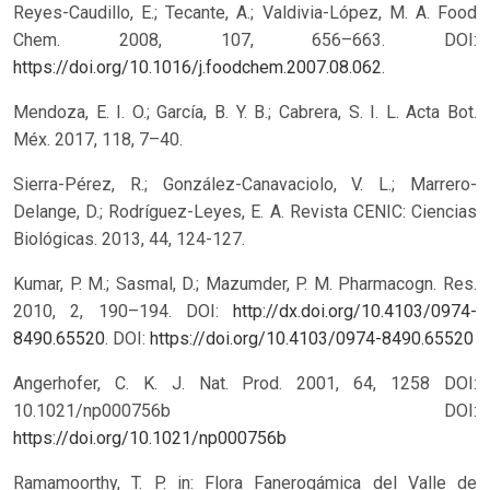
Reyes-Caudillo, E.; Tecante, A.; Valdivia-López, M. A. Food
Chem. 2008, 107, 656–663. DOI:
https://doi.org/10.1016/j.foodchem.2007.08.062
.
Mendoza, E. I. O.; García, B. Y. B.; Cabrera, S. I. L. Acta Bot.
Méx. 2017, 118, 7–40.
Sierra-Pérez, R.; González-Canavaciolo, V. L.; Marrero-
Delange, D.; Rodríguez-Leyes, E. A. Revista CENIC: Ciencias
Biológicas. 2013, 44, 124-127.
Kumar, P. M.; Sasmal, D.; Mazumder, P. M. Pharmacogn. Res.
2010, 2, 190–194. DOI:
http://dx.doi.org/10.4103/0974-
8490.65520
.
DOI:
https://doi.org/10.4103/0974-8490.65520
Angerhofer, C. K. J. Nat. Prod. 2001, 64, 1258 DOI:
10.1021/np000756b
DOI:
https://doi.org/10.1021/np000756b
Ramamoorthy, T. P. in: Flora Fanerogámica del Valle de