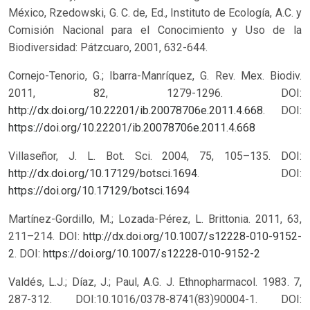
México, Rzedowski, G. C. de, Ed., Instituto de Ecología, A.C. y
Comisión Nacional para el Conocimiento y Uso de la
Biodiversidad: Pátzcuaro, 2001, 632-644.
Cornejo-Tenorio, G.; Ibarra-Manríquez, G. Rev. Mex. Biodiv.
2011, 82, 1279-1296. DOI:
http://dx.doi.org/10.22201/ib.20078706e.2011.4.668
.
DOI:
https://doi.org/10.22201/ib.20078706e.2011.4.668
Villaseñor, J. L. Bot. Sci. 2004, 75, 105–135. DOI:
http://dx.doi.org/10.17129/botsci.1694
.
DOI:
https://doi.org/10.17129/botsci.1694
Martínez-Gordillo, M.; Lozada-Pérez, L. Brittonia. 2011, 63,
211–214. DOI:
http://dx.doi.org/10.1007/s12228-010-9152-
2
.
DOI:
https://doi.org/10.1007/s12228-010-9152-2
Valdés, L.J.; Díaz, J.; Paul, A.G. J. Ethnopharmacol. 1983. 7,
287-312. DOI:10.1016/0378-8741(83)90004-1.
DOI: