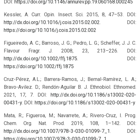
DOI:
https://doi.org/10.1146/annurev.pp.19.060168.000245
Kessler, A. Curr. Opin. Insect. Sci. 2015, 8, 47–53. DOI:
http://dx.doi.org/10.1016/j.cois.2015.02.002
.
DOI:
https://doi.org/10.1016/j.cois.2015.02.002
Figueiredo, A. C.; Barroso, J. G.; Pedro, L. G.; Scheffer, J. J. C.
Flavour Fragr. J. 2008, 23, 213–226. DOI:
http://dx.doi.org/10.1002/ffj.1875
.
DOI:
https://doi.org/10.1002/ffj.1875
Cruz-Pérez, A.L.; Barrera-Ramos, J.; Bernal-Ramírez, L. A.;
Bravo-Avilez. D.; Rendón-Aguilar B. J. Ethnobiol. Ethnomed.
2021, 17, 7. DOI:
http://dx.doi.org/10.1186/s13002-020-
00431-y
.
DOI:
https://doi.org/10.1186/s13002-020-00431-y
Mata, R.; Figueroa, M.; Navarrete, A.; Rivero-Cruz, I. Prog.
Chem. Org. Nat. Prod. 2019, 108, 1–142. DOI:
http://dx.doi.org/10.1007/978-3-030-01099-7_1
.
DOI:
https://doi.org/10.1007/978-3-030-01099-7_1