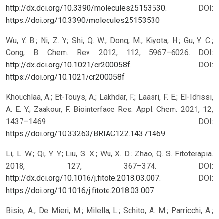
http://dx.doi.org/10.3390/molecules25153530
.
DOI:
https://doi.org/10.3390/molecules25153530
Wu, Y. B.; Ni, Z. Y.; Shi, Q. W.; Dong, M.; Kiyota, H.; Gu, Y. C.;
Cong, B. Chem. Rev. 2012, 112, 5967–6026. DOI:
http://dx.doi.org/10.1021/cr200058f
.
DOI:
https://doi.org/10.1021/cr200058f
Khouchlaa, A.; Et-Touys, A.; Lakhdar, F.; Laasri, F. E.; El-Idrissi,
A. E. Y.; Zaakour, F. Biointerface Res. Appl. Chem. 2021, 12,
1437–1469
DOI:
https://doi.org/10.33263/BRIAC122.14371469
Li, L. W.; Qi, Y. Y.; Liu, S. X.; Wu, X. D.; Zhao, Q. S. Fitoterapia.
2018, 127, 367–374. DOI:
http://dx.doi.org/10.1016/j.fitote.2018.03.007
.
DOI:
https://doi.org/10.1016/j.fitote.2018.03.007
Bisio, A.; De Mieri, M.; Milella, L.; Schito, A. M.; Parricchi, A.;