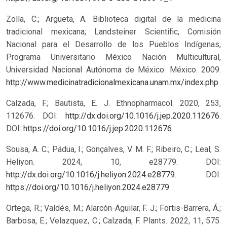
Zolla, C.; Argueta, A. Biblioteca digital de la medicina
tradicional mexicana; Landsteiner Scientific, Comisión
Nacional para el Desarrollo de los Pueblos Indígenas,
Programa Universitario México Nación Multicultural,
Universidad Nacional Autónoma de México: México. 2009.
http://www.medicinatradicionalmexicana.unam.mx/index.php
.
Calzada, F.; Bautista, E. J. Ethnopharmacol. 2020, 253,
112676. DOI:
http://dx.doi.org/10.1016/j.jep.2020.112676
.
DOI:
https://doi.org/10.1016/j.jep.2020.112676
Sousa, A. C.; Pádua, I.; Gonçalves, V. M. F.; Ribeiro, C.; Leal, S.
Heliyon. 2024, 10, e28779. DOI:
http://dx.doi.org/10.1016/j.heliyon.2024.e28779
.
DOI:
https://doi.org/10.1016/j.heliyon.2024.e28779
Ortega, R.; Valdés, M.; Alarcón-Aguilar, F. J.; Fortis-Barrera, Á.;
Barbosa, E.; Velazquez, C.; Calzada, F. Plants. 2022, 11, 575.