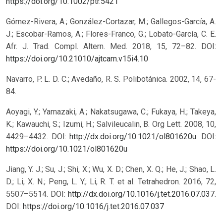
https://doi.org/10.1002/ptr.5421
Gómez-Rivera, A.; González-Cortazar, M.; Gallegos-García, A.
J.; Escobar-Ramos, A.; Flores-Franco, G.; Lobato-García, C. E.
Afr. J. Trad. Compl. Altern. Med. 2018, 15, 72–82.
DOI:
https://doi.org/10.21010/ajtcam.v15i4.10
Navarro, P. L. D. C.; Avedaño, R. S. Polibotánica. 2002, 14, 67-
84.
Aoyagi, Y.; Yamazaki, A.; Nakatsugawa, C.; Fukaya, H.; Takeya,
K.; Kawauchi, S.; Izumi, H.; Salvileucalin, B. Org Lett. 2008, 10,
4429–4432. DOI:
http://dx.doi.org/10.1021/ol801620u
.
DOI:
https://doi.org/10.1021/ol801620u
Jiang, Y. J.; Su, J.; Shi, X.; Wu, X. D.; Chen, X. Q.; He, J.; Shao, L.
D.; Li, X. N.; Peng, L. Y.; Li, R. T. et al. Tetrahedron. 2016, 72,
5507–5514. DOI:
http://dx.doi.org/10.1016/j.tet.2016.07.037
.
DOI:
https://doi.org/10.1016/j.tet.2016.07.037