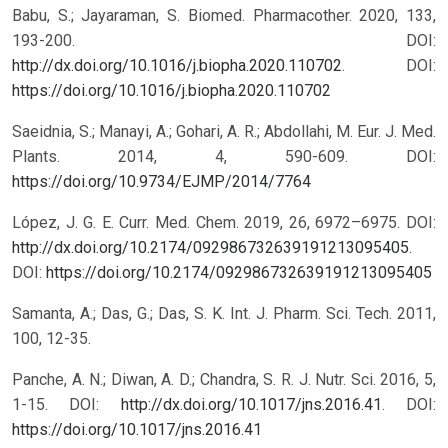
Babu, S.; Jayaraman, S. Biomed. Pharmacother. 2020, 133,
193-200. DOI:
http://dx.doi.org/10.1016/j.biopha.2020.110702
.
DOI:
https://doi.org/10.1016/j.biopha.2020.110702
Saeidnia, S.; Manayi, A.; Gohari, A. R.; Abdollahi, M. Eur. J. Med.
Plants. 2014, 4, 590-609.
DOI:
https://doi.org/10.9734/EJMP/2014/7764
López, J. G. E. Curr. Med. Chem. 2019, 26, 6972–6975. DOI:
http://dx.doi.org/10.2174/092986732639191213095405
.
DOI:
https://doi.org/10.2174/092986732639191213095405
Samanta, A.; Das, G.; Das, S. K. Int. J. Pharm. Sci. Tech. 2011,
100, 12-35.
Panche, A. N.; Diwan, A. D.; Chandra, S. R. J. Nutr. Sci. 2016, 5,
1-15. DOI:
http://dx.doi.org/10.1017/jns.2016.41
.
DOI:
https://doi.org/10.1017/jns.2016.41