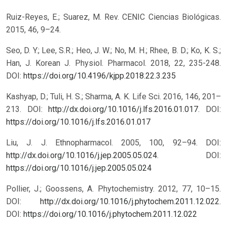
Ruiz-Reyes, E.; Suarez, M. Rev. CENIC Ciencias Biológicas.
2015, 46, 9–24.
Seo, D. Y.; Lee, S.R.; Heo, J. W.; No, M. H.; Rhee, B. D.; Ko, K. S.;
Han, J. Korean J. Physiol. Pharmacol. 2018, 22, 235-248.
DOI:
https://doi.org/10.4196/kjpp.2018.22.3.235
Kashyap, D.; Tuli, H. S.; Sharma, A. K. Life Sci. 2016, 146, 201–
213. DOI:
http://dx.doi.org/10.1016/j.lfs.2016.01.017
.
DOI:
https://doi.org/10.1016/j.lfs.2016.01.017
Liu, J. J. Ethnopharmacol. 2005, 100, 92–94. DOI:
http://dx.doi.org/10.1016/j.jep.2005.05.024
.
DOI:
https://doi.org/10.1016/j.jep.2005.05.024
Pollier, J.; Goossens, A. Phytochemistry. 2012, 77, 10–15.
DOI:
http://dx.doi.org/10.1016/j.phytochem.2011.12.022
.
DOI:
https://doi.org/10.1016/j.phytochem.2011.12.022