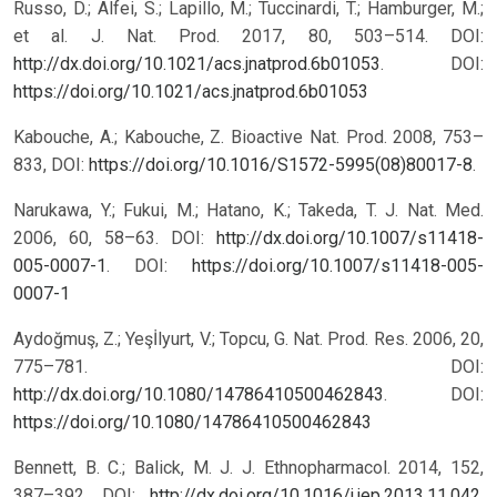
Russo, D.; Alfei, S.; Lapillo, M.; Tuccinardi, T.; Hamburger, M.;
et al. J. Nat. Prod. 2017, 80, 503–514. DOI:
http://dx.doi.org/10.1021/acs.jnatprod.6b01053
.
DOI:
https://doi.org/10.1021/acs.jnatprod.6b01053
Kabouche, A.; Kabouche, Z. Bioactive Nat. Prod. 2008, 753–
833, DOI:
https://doi.org/10.1016/S1572-5995(08)80017-8
.
Narukawa, Y.; Fukui, M.; Hatano, K.; Takeda, T. J. Nat. Med.
2006, 60, 58–63. DOI:
http://dx.doi.org/10.1007/s11418-
005-0007-1
.
DOI:
https://doi.org/10.1007/s11418-005-
0007-1
Aydoğmuş, Z.; Yeşİlyurt, V.; Topcu, G. Nat. Prod. Res. 2006, 20,
775–781. DOI:
http://dx.doi.org/10.1080/14786410500462843
.
DOI:
https://doi.org/10.1080/14786410500462843
Bennett, B. C.; Balick, M. J. J. Ethnopharmacol. 2014, 152,
387–392. DOI:
http://dx.doi.org/10.1016/j.jep.2013.11.042
.