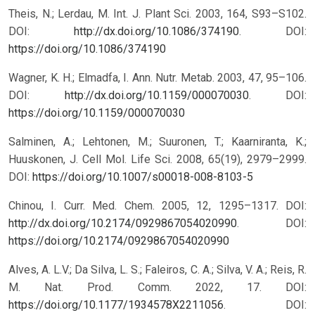
Theis, N.; Lerdau, M. Int. J. Plant Sci. 2003, 164, S93–S102.
DOI:
http://dx.doi.org/10.1086/374190
.
DOI:
https://doi.org/10.1086/374190
Wagner, K. H.; Elmadfa, I. Ann. Nutr. Metab. 2003, 47, 95–106.
DOI:
http://dx.doi.org/10.1159/000070030
.
DOI:
https://doi.org/10.1159/000070030
Salminen, A.; Lehtonen, M.; Suuronen, T.; Kaarniranta, K.;
Huuskonen, J. Cell Mol. Life Sci. 2008, 65(19), 2979–2999.
DOI:
https://doi.org/10.1007/s00018-008-8103-5
Chinou, I. Curr. Med. Chem. 2005, 12, 1295–1317. DOI:
http://dx.doi.org/10.2174/0929867054020990
.
DOI:
https://doi.org/10.2174/0929867054020990
Alves, A. L.V.; Da Silva, L. S.; Faleiros, C. A.; Silva, V. A.; Reis, R.
M. Nat. Prod. Comm. 2022, 17. DOI:
https://doi.org/10.1177/1934578X2211056
.
DOI: