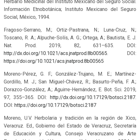
Herbario Medicinal del Instituto Mexicano del Seguro Social.
Información Etnobotánica; Instituto Mexicano del Seguro
Social, México, 1994.
Fragoso-Serrano, M.; Ortiz-Pastrana, N.; Luna-Cruz, N.;
Toscano, R. A.; Alpuche-Solís, A. G.; Ortega, A.; Bautista, E. J.
Nat. Prod. 2019, 82, 631–635. DOI:
http://dx.doi.org/10.1021/acs.jnatprod.8b00565
.
DOI:
https://doi.org/10.1021/acs.jnatprod.8b00565
Moreno-Pérez, G. F.; González-Trujano, M. E.; Martínez-
Gordillo, M. J.; San Miguel-Chávez, R.; Basurto-Peña, F. A.;
Dorazco-González, A.; Aguirre-Hernández, E. Bot. Sci. 2019,
97, 355–365. DOI:
http://dx.doi.org/10.17129/botsci.2187
.
DOI:
https://doi.org/10.17129/botsci.2187
Moreno, U.V. Herbolaria y tradición en la región de Xico,
Veracruz. Ed., Gobierno del Estado de Veracruz, Secretaría
de Educación y Cultura, Consejo Veracruzano de Arte