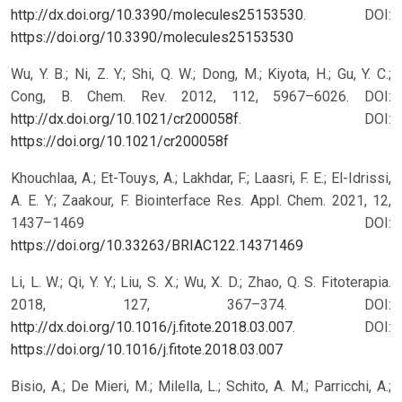
http://dx.doi.org/10.3390/molecules25153530
.
DOI:
https://doi.org/10.3390/molecules25153530
Wu, Y. B.; Ni, Z. Y.; Shi, Q. W.; Dong, M.; Kiyota, H.; Gu, Y. C.;
Cong, B. Chem. Rev. 2012, 112, 5967–6026. DOI:
http://dx.doi.org/10.1021/cr200058f
.
DOI:
https://doi.org/10.1021/cr200058f
Khouchlaa, A.; Et-Touys, A.; Lakhdar, F.; Laasri, F. E.; El-Idrissi,
A. E. Y.; Zaakour, F. Biointerface Res. Appl. Chem. 2021, 12,
1437–1469
DOI:
https://doi.org/10.33263/BRIAC122.14371469
Li, L. W.; Qi, Y. Y.; Liu, S. X.; Wu, X. D.; Zhao, Q. S. Fitoterapia.
2018, 127, 367–374. DOI:
http://dx.doi.org/10.1016/j.fitote.2018.03.007
.
DOI:
https://doi.org/10.1016/j.fitote.2018.03.007
Bisio, A.; De Mieri, M.; Milella, L.; Schito, A. M.; Parricchi, A.;