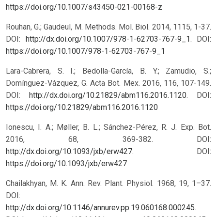
https://doi.org/10.1007/s43450-021-00168-z
Rouhan, G.; Gaudeul, M. Methods. Mol. Biol. 2014, 1115, 1-37.
DOI:
http://dx.doi.org/10.1007/978-1-62703-767-9_1
.
DOI:
https://doi.org/10.1007/978-1-62703-767-9_1
Lara-Cabrera, S. I.; Bedolla-García, B. Y.; Zamudio, S.;
Domínguez-Vázquez, G. Acta Bot. Mex. 2016, 116, 107-149.
DOI:
http://dx.doi.org/10.21829/abm116.2016.1120
.
DOI:
https://doi.org/10.21829/abm116.2016.1120
Ionescu, I. A.; Møller, B. L.; Sánchez-Pérez, R. J. Exp. Bot.
2016, 68, 369-382. DOI:
http://dx.doi.org/10.1093/jxb/erw427
.
DOI:
https://doi.org/10.1093/jxb/erw427
Chailakhyan, M. K. Ann. Rev. Plant. Physiol. 1968, 19, 1–37.
DOI:
http://dx.doi.org/10.1146/annurev.pp.19.060168.000245
.