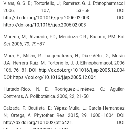
Viana, G. S. B.; Tortoriello, J.; Ramírez, G. J. Ethnopharmacol.
2006, 107, 53–58. DOI:
http://dx.doi.org/10.1016/j.jep.2006.02.003
.
DOI:
https://doi.org/10.1016/j.jep.2006.02.003
Moreno, M.; Alvarado, F.D.; Mendoza C.R.; Basurto, P.M. Bot.
Sci. 2006, 79, 79–87.
Mora, S.; Millán, R.; Lungenstrass, H.; Díaz-Véliz, G.; Morán,
J.A.; Herrera-Ruiz, M.; Tortoriello, J. J. Ethnopharmacol. 2006,
106, 76–81. DOI:
http://dx.doi.org/10.1016/j.jep.2005.12.004
.
DOI:
https://doi.org/10.1016/j.jep.2005.12.004
Hurtado-Rico, N. E.; Rodríguez-Jiménez, C.; Aguilar-
Contreras, A. Polibotánica. 2006, 22, 21-50.
Calzada, F.; Bautista, E.; Yépez-Mulia, L.; García-Hernandez,
N.; Ortega, A. Phytother. Res. 2015, 29, 1600–1604. DOI:
http://dx.doi.org/10.1002/ptr.5421
.
DOI: