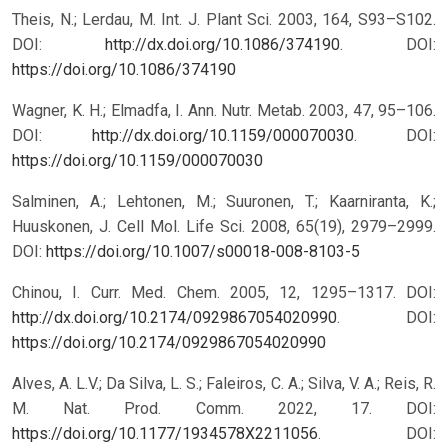
Theis, N.; Lerdau, M. Int. J. Plant Sci. 2003, 164, S93–S102.
DOI:
http://dx.doi.org/10.1086/374190
.
DOI:
https://doi.org/10.1086/374190
Wagner, K. H.; Elmadfa, I. Ann. Nutr. Metab. 2003, 47, 95–106.
DOI:
http://dx.doi.org/10.1159/000070030
.
DOI:
https://doi.org/10.1159/000070030
Salminen, A.; Lehtonen, M.; Suuronen, T.; Kaarniranta, K.;
Huuskonen, J. Cell Mol. Life Sci. 2008, 65(19), 2979–2999.
DOI:
https://doi.org/10.1007/s00018-008-8103-5
Chinou, I. Curr. Med. Chem. 2005, 12, 1295–1317. DOI:
http://dx.doi.org/10.2174/0929867054020990
.
DOI:
https://doi.org/10.2174/0929867054020990
Alves, A. L.V.; Da Silva, L. S.; Faleiros, C. A.; Silva, V. A.; Reis, R.
M. Nat. Prod. Comm. 2022, 17. DOI:
https://doi.org/10.1177/1934578X2211056
.
DOI: