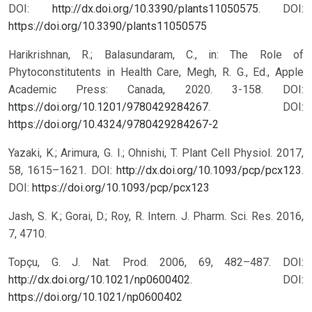
DOI:
http://dx.doi.org/10.3390/plants11050575
.
DOI:
https://doi.org/10.3390/plants11050575
Harikrishnan, R.; Balasundaram, C., in: The Role of
Phytoconstitutents in Health Care, Megh, R. G., Ed., Apple
Academic Press: Canada, 2020. 3-158. DOI:
https://doi.org/10.1201/9780429284267
.
DOI:
https://doi.org/10.4324/9780429284267-2
Yazaki, K.; Arimura, G. I.; Ohnishi, T. Plant Cell Physiol. 2017,
58, 1615–1621. DOI:
http://dx.doi.org/10.1093/pcp/pcx123
.
DOI:
https://doi.org/10.1093/pcp/pcx123
Jash, S. K.; Gorai, D.; Roy, R. Intern. J. Pharm. Sci. Res. 2016,
7, 4710.
Topçu, G. J. Nat. Prod. 2006, 69, 482–487. DOI:
http://dx.doi.org/10.1021/np0600402
.
DOI:
https://doi.org/10.1021/np0600402