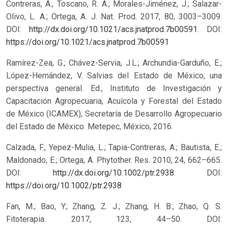
Contreras, A.; Toscano, R. A.; Morales-Jiménez, J.; Salazar-
Olivo, L. A.; Ortega, A. J. Nat. Prod. 2017, 80, 3003–3009.
DOI:
http://dx.doi.org/10.1021/acs.jnatprod.7b00591
.
DOI:
https://doi.org/10.1021/acs.jnatprod.7b00591
Ramírez-Zea, G.; Chávez-Servia, J.L.; Archundia-Garduño, E.;
López-Hernández, V. Salvias del Estado de México, una
perspectiva general. Ed., Instituto de Investigación y
Capacitación Agropecuaria, Acuícola y Forestal del Estado
de México (ICAMEX), Secretaría de Desarrollo Agropecuario
del Estado de México. Metepec, México, 2016.
Calzada, F.; Yepez-Mulia, L.; Tapia-Contreras, A.; Bautista, E.;
Maldonado, E.; Ortega, A. Phytother. Res. 2010, 24, 662–665.
DOI:
http://dx.doi.org/10.1002/ptr.2938
.
DOI:
https://doi.org/10.1002/ptr.2938
Fan, M.; Bao, Y.; Zhang, Z. J.; Zhang, H. B.; Zhao, Q. S.
Fitoterapia. 2017, 123, 44–50. DOI: