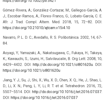
https://doi.org/10.1002/ptr.5421
Gómez-Rivera, A.; González-Cortazar, M.; Gallegos-García, A.
J.; Escobar-Ramos, A.; Flores-Franco, G.; Lobato-García, C. E.
Afr. J. Trad. Compl. Altern. Med. 2018, 15, 72–82.
DOI:
https://doi.org/10.21010/ajtcam.v15i4.10
Navarro, P. L. D. C.; Avedaño, R. S. Polibotánica. 2002, 14, 67-
84.
Aoyagi, Y.; Yamazaki, A.; Nakatsugawa, C.; Fukaya, H.; Takeya,
K.; Kawauchi, S.; Izumi, H.; Salvileucalin, B. Org Lett. 2008, 10,
4429–4432. DOI:
http://dx.doi.org/10.1021/ol801620u
.
DOI:
https://doi.org/10.1021/ol801620u
Jiang, Y. J.; Su, J.; Shi, X.; Wu, X. D.; Chen, X. Q.; He, J.; Shao, L.
D.; Li, X. N.; Peng, L. Y.; Li, R. T. et al. Tetrahedron. 2016, 72,
5507–5514. DOI:
http://dx.doi.org/10.1016/j.tet.2016.07.037
.
DOI:
https://doi.org/10.1016/j.tet.2016.07.037