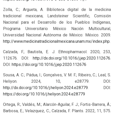
Zolla, C.; Argueta, A. Biblioteca digital de la medicina
tradicional mexicana; Landsteiner Scientific, Comisión
Nacional para el Desarrollo de los Pueblos Indígenas,
Programa Universitario México Nación Multicultural,
Universidad Nacional Autónoma de México: México. 2009.
http://www.medicinatradicionalmexicana.unam.mx/index.php
.
Calzada, F.; Bautista, E. J. Ethnopharmacol. 2020, 253,
112676. DOI:
http://dx.doi.org/10.1016/j.jep.2020.112676
.
DOI:
https://doi.org/10.1016/j.jep.2020.112676
Sousa, A. C.; Pádua, I.; Gonçalves, V. M. F.; Ribeiro, C.; Leal, S.
Heliyon. 2024, 10, e28779. DOI:
http://dx.doi.org/10.1016/j.heliyon.2024.e28779
.
DOI:
https://doi.org/10.1016/j.heliyon.2024.e28779
Ortega, R.; Valdés, M.; Alarcón-Aguilar, F. J.; Fortis-Barrera, Á.;
Barbosa, E.; Velazquez, C.; Calzada, F. Plants. 2022, 11, 575.