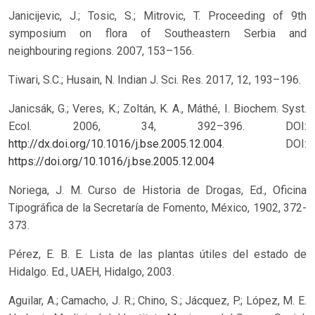
Janicijevic, J.; Tosic, S.; Mitrovic, T. Proceeding of 9th
symposium on flora of Southeastern Serbia and
neighbouring regions. 2007, 153–156.
Tiwari, S.C.; Husain, N. Indian J. Sci. Res. 2017, 12, 193–196.
Janicsák, G.; Veres, K.; Zoltán, K. A., Máthé, I. Biochem. Syst.
Ecol. 2006, 34, 392–396. DOI:
http://dx.doi.org/10.1016/j.bse.2005.12.004
.
DOI:
https://doi.org/10.1016/j.bse.2005.12.004
Noriega, J. M. Curso de Historia de Drogas, Ed., Oficina
Tipográfica de la Secretaría de Fomento, México, 1902, 372-
373.
Pérez, E. B. E. Lista de las plantas útiles del estado de
Hidalgo. Ed., UAEH, Hidalgo, 2003.
Aguilar, A.; Camacho, J. R.; Chino, S.; Jácquez, P.; López, M. E.