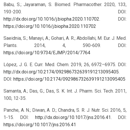
Babu, S.; Jayaraman, S. Biomed. Pharmacother. 2020, 133,
193-200. DOI:
http://dx.doi.org/10.1016/j.biopha.2020.110702
.
DOI:
https://doi.org/10.1016/j.biopha.2020.110702
Saeidnia, S.; Manayi, A.; Gohari, A. R.; Abdollahi, M. Eur. J. Med.
Plants. 2014, 4, 590-609.
DOI:
https://doi.org/10.9734/EJMP/2014/7764
López, J. G. E. Curr. Med. Chem. 2019, 26, 6972–6975. DOI:
http://dx.doi.org/10.2174/092986732639191213095405
.
DOI:
https://doi.org/10.2174/092986732639191213095405
Samanta, A.; Das, G.; Das, S. K. Int. J. Pharm. Sci. Tech. 2011,
100, 12-35.
Panche, A. N.; Diwan, A. D.; Chandra, S. R. J. Nutr. Sci. 2016, 5,
1-15. DOI:
http://dx.doi.org/10.1017/jns.2016.41
.
DOI:
https://doi.org/10.1017/jns.2016.41