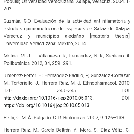
Popular, Universidad Veracruzana, Xalapa, Veracruz, 2004, 1-
202.
Guzmán, G.O. Evaluación de la actividad antiinflamatoria y
estudios quimiométricos de especies de Salvia de Xalapa,
Veracruz y municipios aledaños [master’s thesis].
Universidad Veracruzana: México, 2014.
Molina, M. J. L.; Villanueva, R.; Fernández, N. R.; Siciliano, A.
Polibotánica. 2012, 34, 259–291.
Jiménez-Ferrer, E.; Hernández-Badillo, F.; González-Cortazar,
M.; Tortoriello, J.; Herrera-Ruiz, M. J. Ethnopharmacol. 2010,
130, 340–346. DOI:
http://dx.doi.org/10.1016/j.jep.2010.05.013
.
DOI:
https://doi.org/10.1016/j.jep.2010.05.013
Bello, G. M. Á.; Salgado, G. R. Biológicas. 2007, 9, 126–138.
Herrera-Ruiz, M.; García-Beltrán, Y.; Mora, S.; Díaz-Véliz, G.;