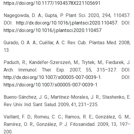
https://doi.org/10.1177/1934578X221105691
Nagegowda, D. A.; Gupta, P. Plant Sci. 2020, 294, 110457.
DOI:
http://dx.doi.org/10.1016/j.plantsci.2020.110457
.
DOI:
https://doi.org/10.1016/j.plantsci.2020.110457
Gurado, O. A. A.; Cuéllar, A. C. Rev. Cub. Plantas Med. 2008,
13.
Paduch, R.; Kandefer-Szerszeń, M.; Trytek, M.; Fiedurek, J.
Arch. Immunol. Ther. Exp. 2007, 55, 315–327. DOI:
http://dx.doi.org/10.1007/s00005-007-0039-1
.
DOI:
https://doi.org/10.1007/s00005-007-0039-1
Bueno-Sánchez, J. G.; Martínez-Morales, J. R.; Stashenko, E.
Rev. Univ. Ind. Sant. Salud. 2009, 41, 231–235.
Vaillant, F. D.; Romeu, C. C.; Ramos, R. E.; González, G. M.;
Ramírez, O. R.; González, P. J. Fitosanidad. 2009, 13, 197–
200.