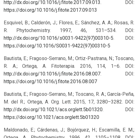
http://dx.doi.org/10.1016/j.fitote.2017.09.013
.
DOI:
https://doi.org/10.1016/j.fitote.2017.09.013
Esquivel, B.; Calderón, J.; Flores, E.; Sánchez, A. A.; Rosas, R.
R. Phytochemistry. 1997, 46, 531–534. DOI:
http://dx.doi.org/10.1016/s0031-9422(97)00310-5
.
DOI:
https://doi.org/10.1016/S0031-9422(97)00310-5
Bautista, E.; Fragoso-Serrano, M.; Ortiz-Pastrana, N.; Toscano,
R. A.; Ortega, A. Fitoterapia. 2016, 114, 1–6. DOI:
http://dx.doi.org/10.1016/j.fitote.2016.08.007
.
DOI:
https://doi.org/10.1016/j.fitote.2016.08.007
Bautista, E.; Fragoso-Serrano, M.; Toscano, R. A.; García-Peña,
M. del R.; Ortega, A. Org. Lett. 2015, 17, 3280–3282. DOI:
http://dx.doi.org/10.1021/acs.orglett.5b01320
.
DOI:
https://doi.org/10.1021/acs.orglett.5b01320
Maldonado, E.; Cárdenas, J.; Bojórquez, H.; Escamilla, E. M.;
Ortega, A. Phytochemistry. 1996, 42, 1105–1108. DOI: