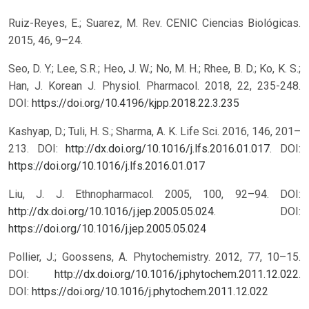
Ruiz-Reyes, E.; Suarez, M. Rev. CENIC Ciencias Biológicas.
2015, 46, 9–24.
Seo, D. Y.; Lee, S.R.; Heo, J. W.; No, M. H.; Rhee, B. D.; Ko, K. S.;
Han, J. Korean J. Physiol. Pharmacol. 2018, 22, 235-248.
DOI:
https://doi.org/10.4196/kjpp.2018.22.3.235
Kashyap, D.; Tuli, H. S.; Sharma, A. K. Life Sci. 2016, 146, 201–
213. DOI:
http://dx.doi.org/10.1016/j.lfs.2016.01.017
.
DOI:
https://doi.org/10.1016/j.lfs.2016.01.017
Liu, J. J. Ethnopharmacol. 2005, 100, 92–94. DOI:
http://dx.doi.org/10.1016/j.jep.2005.05.024
.
DOI:
https://doi.org/10.1016/j.jep.2005.05.024
Pollier, J.; Goossens, A. Phytochemistry. 2012, 77, 10–15.
DOI:
http://dx.doi.org/10.1016/j.phytochem.2011.12.022
.
DOI:
https://doi.org/10.1016/j.phytochem.2011.12.022