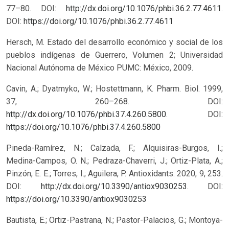
77–80. DOI:
http://dx.doi.org/10.1076/phbi.36.2.77.4611
.
DOI:
https://doi.org/10.1076/phbi.36.2.77.4611
Hersch, M. Estado del desarrollo económico y social de los
pueblos indígenas de Guerrero, Volumen 2; Universidad
Nacional Autónoma de México PUMC: México, 2009.
Cavin, A.; Dyatmyko, W.; Hostettmann, K. Pharm. Biol. 1999,
37, 260–268. DOI:
http://dx.doi.org/10.1076/phbi.37.4.260.5800
.
DOI:
https://doi.org/10.1076/phbi.37.4.260.5800
Pineda-Ramírez, N.; Calzada, F.; Alquisiras-Burgos, I.;
Medina-Campos, O. N.; Pedraza-Chaverri, J.; Ortiz-Plata, A.;
Pinzón, E. E.; Torres, I.; Aguilera, P. Antioxidants. 2020, 9, 253.
DOI:
http://dx.doi.org/10.3390/antiox9030253
.
DOI:
https://doi.org/10.3390/antiox9030253
Bautista, E.; Ortiz-Pastrana, N.; Pastor-Palacios, G.; Montoya-