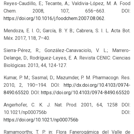
Reyes-Caudillo, E.; Tecante, A.; Valdivia-López, M. A. Food
Chem. 2008, 107, 656–663. DOI:
https://doi.org/10.1016/j.foodchem.2007.08.062
.
Mendoza, E. I. O.; García, B. Y. B.; Cabrera, S. I. L. Acta Bot.
Méx. 2017, 118, 7–40.
Sierra-Pérez, R.; González-Canavaciolo, V. L.; Marrero-
Delange, D.; Rodríguez-Leyes, E. A. Revista CENIC: Ciencias
Biológicas. 2013, 44, 124-127.
Kumar, P. M.; Sasmal, D.; Mazumder, P. M. Pharmacogn. Res.
2010, 2, 190–194. DOI:
http://dx.doi.org/10.4103/0974-
8490.65520
.
DOI:
https://doi.org/10.4103/0974-8490.65520
Angerhofer, C. K. J. Nat. Prod. 2001, 64, 1258 DOI:
10.1021/np000756b
DOI:
https://doi.org/10.1021/np000756b
Ramamoorthy, T. P. in: Flora Fanerogámica del Valle de