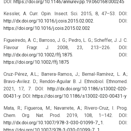
DOI:
https://doi.org/10.1146/annurev.pp.19.060168.000245
Kessler, A. Curr. Opin. Insect. Sci. 2015, 8, 47–53. DOI:
http://dx.doi.org/10.1016/j.cois.2015.02.002
.
DOI:
https://doi.org/10.1016/j.cois.2015.02.002
Figueiredo, A. C.; Barroso, J. G.; Pedro, L. G.; Scheffer, J. J. C.
Flavour Fragr. J. 2008, 23, 213–226. DOI:
http://dx.doi.org/10.1002/ffj.1875
.
DOI:
https://doi.org/10.1002/ffj.1875
Cruz-Pérez, A.L.; Barrera-Ramos, J.; Bernal-Ramírez, L. A.;
Bravo-Avilez. D.; Rendón-Aguilar B. J. Ethnobiol. Ethnomed.
2021, 17, 7. DOI:
http://dx.doi.org/10.1186/s13002-020-
00431-y
.
DOI:
https://doi.org/10.1186/s13002-020-00431-y
Mata, R.; Figueroa, M.; Navarrete, A.; Rivero-Cruz, I. Prog.
Chem. Org. Nat. Prod. 2019, 108, 1–142. DOI:
http://dx.doi.org/10.1007/978-3-030-01099-7_1
.
DOI:
https://doi.org/10.1007/978-3-030-01099-7_1