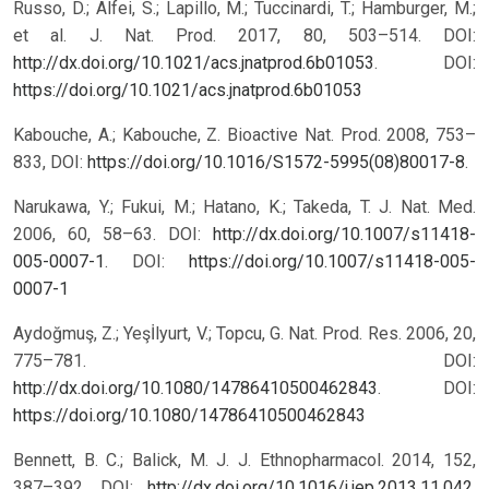
Russo, D.; Alfei, S.; Lapillo, M.; Tuccinardi, T.; Hamburger, M.;
et al. J. Nat. Prod. 2017, 80, 503–514. DOI:
http://dx.doi.org/10.1021/acs.jnatprod.6b01053
.
DOI:
https://doi.org/10.1021/acs.jnatprod.6b01053
Kabouche, A.; Kabouche, Z. Bioactive Nat. Prod. 2008, 753–
833, DOI:
https://doi.org/10.1016/S1572-5995(08)80017-8
.
Narukawa, Y.; Fukui, M.; Hatano, K.; Takeda, T. J. Nat. Med.
2006, 60, 58–63. DOI:
http://dx.doi.org/10.1007/s11418-
005-0007-1
.
DOI:
https://doi.org/10.1007/s11418-005-
0007-1
Aydoğmuş, Z.; Yeşİlyurt, V.; Topcu, G. Nat. Prod. Res. 2006, 20,
775–781. DOI:
http://dx.doi.org/10.1080/14786410500462843
.
DOI:
https://doi.org/10.1080/14786410500462843
Bennett, B. C.; Balick, M. J. J. Ethnopharmacol. 2014, 152,
387–392. DOI:
http://dx.doi.org/10.1016/j.jep.2013.11.042
.