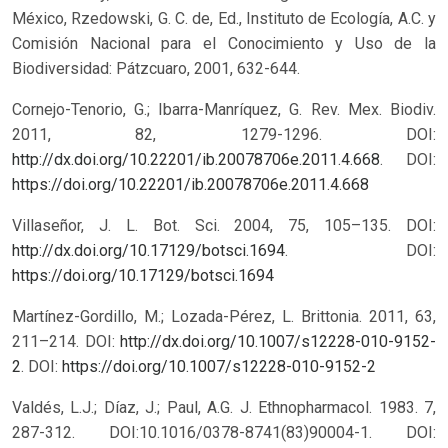
México, Rzedowski, G. C. de, Ed., Instituto de Ecología, A.C. y
Comisión Nacional para el Conocimiento y Uso de la
Biodiversidad: Pátzcuaro, 2001, 632-644.
Cornejo-Tenorio, G.; Ibarra-Manríquez, G. Rev. Mex. Biodiv.
2011, 82, 1279-1296. DOI:
http://dx.doi.org/10.22201/ib.20078706e.2011.4.668
.
DOI:
https://doi.org/10.22201/ib.20078706e.2011.4.668
Villaseñor, J. L. Bot. Sci. 2004, 75, 105–135. DOI:
http://dx.doi.org/10.17129/botsci.1694
.
DOI:
https://doi.org/10.17129/botsci.1694
Martínez-Gordillo, M.; Lozada-Pérez, L. Brittonia. 2011, 63,
211–214. DOI:
http://dx.doi.org/10.1007/s12228-010-9152-
2
.
DOI:
https://doi.org/10.1007/s12228-010-9152-2
Valdés, L.J.; Díaz, J.; Paul, A.G. J. Ethnopharmacol. 1983. 7,
287-312. DOI:10.1016/0378-8741(83)90004-1.
DOI: