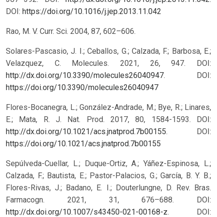
DOI:
https://doi.org/10.1016/j.jep.2013.11.042
Rao, M. V. Curr. Sci. 2004, 87, 602–606.
Solares-Pascasio, J. I.; Ceballos, G.; Calzada, F.; Barbosa, E.;
Velazquez, C. Molecules. 2021, 26, 947. DOI:
http://dx.doi.org/10.3390/molecules26040947
.
DOI:
https://doi.org/10.3390/molecules26040947
Flores-Bocanegra, L.; González-Andrade, M.; Bye, R.; Linares,
E.; Mata, R. J. Nat. Prod. 2017, 80, 1584-1593. DOI:
http://dx.doi.org/10.1021/acs.jnatprod.7b00155
.
DOI:
https://doi.org/10.1021/acs.jnatprod.7b00155
Sepúlveda-Cuellar, L.; Duque-Ortiz, A.; Yáñez-Espinosa, L.;
Calzada, F.; Bautista, E.; Pastor-Palacios, G.; García, B. Y. B.;
Flores-Rivas, J.; Badano, E. I.; Douterlungne, D. Rev. Bras.
Farmacogn. 2021, 31, 676–688. DOI:
http://dx.doi.org/10.1007/s43450-021-00168-z
.
DOI: