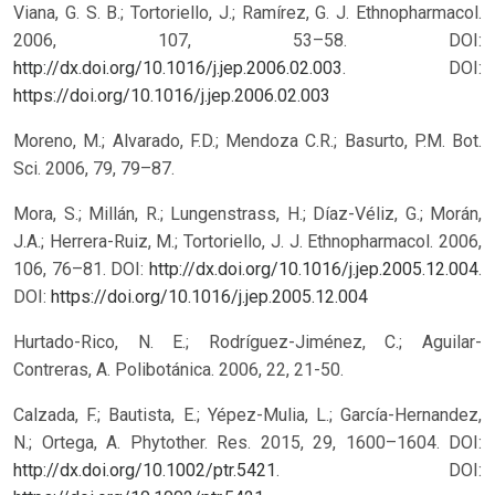
Viana, G. S. B.; Tortoriello, J.; Ramírez, G. J. Ethnopharmacol.
2006, 107, 53–58. DOI:
http://dx.doi.org/10.1016/j.jep.2006.02.003
.
DOI:
https://doi.org/10.1016/j.jep.2006.02.003
Moreno, M.; Alvarado, F.D.; Mendoza C.R.; Basurto, P.M. Bot.
Sci. 2006, 79, 79–87.
Mora, S.; Millán, R.; Lungenstrass, H.; Díaz-Véliz, G.; Morán,
J.A.; Herrera-Ruiz, M.; Tortoriello, J. J. Ethnopharmacol. 2006,
106, 76–81. DOI:
http://dx.doi.org/10.1016/j.jep.2005.12.004
.
DOI:
https://doi.org/10.1016/j.jep.2005.12.004
Hurtado-Rico, N. E.; Rodríguez-Jiménez, C.; Aguilar-
Contreras, A. Polibotánica. 2006, 22, 21-50.
Calzada, F.; Bautista, E.; Yépez-Mulia, L.; García-Hernandez,
N.; Ortega, A. Phytother. Res. 2015, 29, 1600–1604. DOI:
http://dx.doi.org/10.1002/ptr.5421
.
DOI: