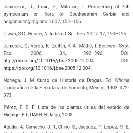
Janicijevic, J.; Tosic, S.; Mitrovic, T. Proceeding of 9th
symposium on flora of Southeastern Serbia and
neighbouring regions. 2007, 153–156.
Tiwari, S.C.; Husain, N. Indian J. Sci. Res. 2017, 12, 193–196.
Janicsák, G.; Veres, K.; Zoltán, K. A., Máthé, I. Biochem. Syst.
Ecol. 2006, 34, 392–396. DOI:
http://dx.doi.org/10.1016/j.bse.2005.12.004
.
DOI:
https://doi.org/10.1016/j.bse.2005.12.004
Noriega, J. M. Curso de Historia de Drogas, Ed., Oficina
Tipográfica de la Secretaría de Fomento, México, 1902, 372-
373.
Pérez, E. B. E. Lista de las plantas útiles del estado de
Hidalgo. Ed., UAEH, Hidalgo, 2003.
Aguilar, A.; Camacho, J. R.; Chino, S.; Jácquez, P.; López, M. E.