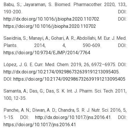
Babu, S.; Jayaraman, S. Biomed. Pharmacother. 2020, 133,
193-200. DOI:
http://dx.doi.org/10.1016/j.biopha.2020.110702
.
DOI:
https://doi.org/10.1016/j.biopha.2020.110702
Saeidnia, S.; Manayi, A.; Gohari, A. R.; Abdollahi, M. Eur. J. Med.
Plants. 2014, 4, 590-609.
DOI:
https://doi.org/10.9734/EJMP/2014/7764
López, J. G. E. Curr. Med. Chem. 2019, 26, 6972–6975. DOI:
http://dx.doi.org/10.2174/092986732639191213095405
.
DOI:
https://doi.org/10.2174/092986732639191213095405
Samanta, A.; Das, G.; Das, S. K. Int. J. Pharm. Sci. Tech. 2011,
100, 12-35.
Panche, A. N.; Diwan, A. D.; Chandra, S. R. J. Nutr. Sci. 2016, 5,
1-15. DOI:
http://dx.doi.org/10.1017/jns.2016.41
.
DOI:
https://doi.org/10.1017/jns.2016.41