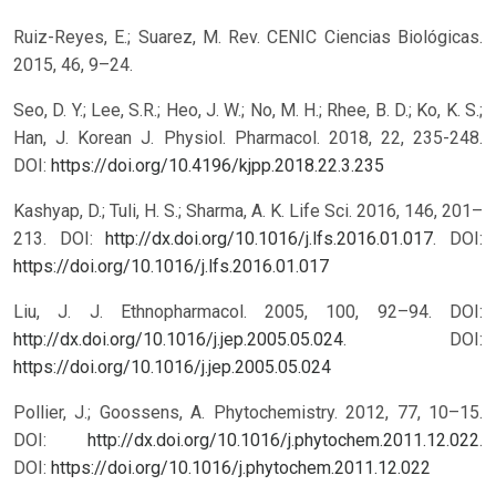
Ruiz-Reyes, E.; Suarez, M. Rev. CENIC Ciencias Biológicas.
2015, 46, 9–24.
Seo, D. Y.; Lee, S.R.; Heo, J. W.; No, M. H.; Rhee, B. D.; Ko, K. S.;
Han, J. Korean J. Physiol. Pharmacol. 2018, 22, 235-248.
DOI:
https://doi.org/10.4196/kjpp.2018.22.3.235
Kashyap, D.; Tuli, H. S.; Sharma, A. K. Life Sci. 2016, 146, 201–
213. DOI:
http://dx.doi.org/10.1016/j.lfs.2016.01.017
.
DOI:
https://doi.org/10.1016/j.lfs.2016.01.017
Liu, J. J. Ethnopharmacol. 2005, 100, 92–94. DOI:
http://dx.doi.org/10.1016/j.jep.2005.05.024
.
DOI:
https://doi.org/10.1016/j.jep.2005.05.024
Pollier, J.; Goossens, A. Phytochemistry. 2012, 77, 10–15.
DOI:
http://dx.doi.org/10.1016/j.phytochem.2011.12.022
.
DOI:
https://doi.org/10.1016/j.phytochem.2011.12.022