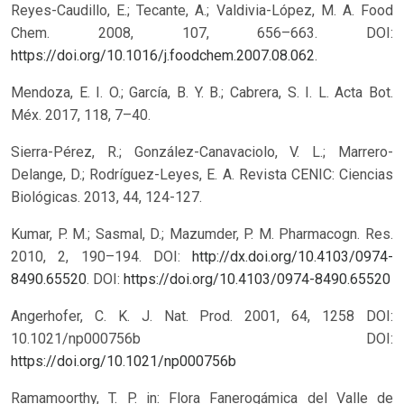
Reyes-Caudillo, E.; Tecante, A.; Valdivia-López, M. A. Food
Chem. 2008, 107, 656–663. DOI:
https://doi.org/10.1016/j.foodchem.2007.08.062
.
Mendoza, E. I. O.; García, B. Y. B.; Cabrera, S. I. L. Acta Bot.
Méx. 2017, 118, 7–40.
Sierra-Pérez, R.; González-Canavaciolo, V. L.; Marrero-
Delange, D.; Rodríguez-Leyes, E. A. Revista CENIC: Ciencias
Biológicas. 2013, 44, 124-127.
Kumar, P. M.; Sasmal, D.; Mazumder, P. M. Pharmacogn. Res.
2010, 2, 190–194. DOI:
http://dx.doi.org/10.4103/0974-
8490.65520
.
DOI:
https://doi.org/10.4103/0974-8490.65520
Angerhofer, C. K. J. Nat. Prod. 2001, 64, 1258 DOI:
10.1021/np000756b
DOI:
https://doi.org/10.1021/np000756b
Ramamoorthy, T. P. in: Flora Fanerogámica del Valle de