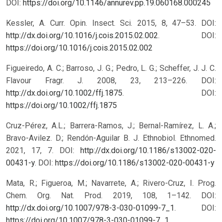
DOI:
https://doi.org/10.1146/annurev.pp.19.060168.000245
Kessler, A. Curr. Opin. Insect. Sci. 2015, 8, 47–53. DOI:
http://dx.doi.org/10.1016/j.cois.2015.02.002
.
DOI:
https://doi.org/10.1016/j.cois.2015.02.002
Figueiredo, A. C.; Barroso, J. G.; Pedro, L. G.; Scheffer, J. J. C.
Flavour Fragr. J. 2008, 23, 213–226. DOI:
http://dx.doi.org/10.1002/ffj.1875
.
DOI:
https://doi.org/10.1002/ffj.1875
Cruz-Pérez, A.L.; Barrera-Ramos, J.; Bernal-Ramírez, L. A.;
Bravo-Avilez. D.; Rendón-Aguilar B. J. Ethnobiol. Ethnomed.
2021, 17, 7. DOI:
http://dx.doi.org/10.1186/s13002-020-
00431-y
.
DOI:
https://doi.org/10.1186/s13002-020-00431-y
Mata, R.; Figueroa, M.; Navarrete, A.; Rivero-Cruz, I. Prog.
Chem. Org. Nat. Prod. 2019, 108, 1–142. DOI:
http://dx.doi.org/10.1007/978-3-030-01099-7_1
.
DOI:
https://doi.org/10.1007/978-3-030-01099-7_1