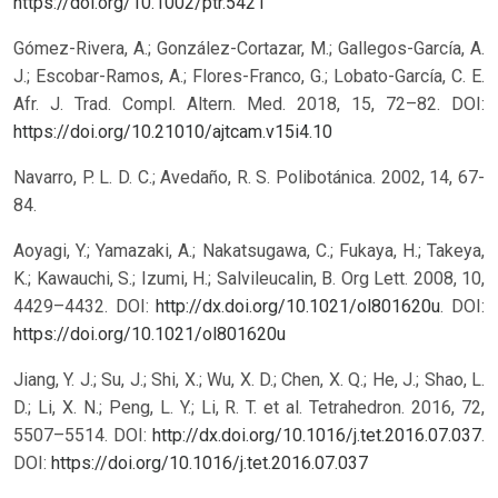
https://doi.org/10.1002/ptr.5421
Gómez-Rivera, A.; González-Cortazar, M.; Gallegos-García, A.
J.; Escobar-Ramos, A.; Flores-Franco, G.; Lobato-García, C. E.
Afr. J. Trad. Compl. Altern. Med. 2018, 15, 72–82.
DOI:
https://doi.org/10.21010/ajtcam.v15i4.10
Navarro, P. L. D. C.; Avedaño, R. S. Polibotánica. 2002, 14, 67-
84.
Aoyagi, Y.; Yamazaki, A.; Nakatsugawa, C.; Fukaya, H.; Takeya,
K.; Kawauchi, S.; Izumi, H.; Salvileucalin, B. Org Lett. 2008, 10,
4429–4432. DOI:
http://dx.doi.org/10.1021/ol801620u
.
DOI:
https://doi.org/10.1021/ol801620u
Jiang, Y. J.; Su, J.; Shi, X.; Wu, X. D.; Chen, X. Q.; He, J.; Shao, L.
D.; Li, X. N.; Peng, L. Y.; Li, R. T. et al. Tetrahedron. 2016, 72,
5507–5514. DOI:
http://dx.doi.org/10.1016/j.tet.2016.07.037
.
DOI:
https://doi.org/10.1016/j.tet.2016.07.037