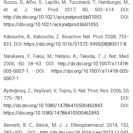
Russo, D.; Alfei, S.; Lapillo, M.; Tuccinardi, T.; Hamburger, M.;
et al. J. Nat. Prod. 2017, 80, 503–514. DOI:
http://dx.doi.org/10.1021/acs.jnatprod.6b01053
.
DOI:
https://doi.org/10.1021/acs.jnatprod.6b01053
Kabouche, A.; Kabouche, Z. Bioactive Nat. Prod. 2008, 753–
833, DOI:
https://doi.org/10.1016/S1572-5995(08)80017-8
.
Narukawa, Y.; Fukui, M.; Hatano, K.; Takeda, T. J. Nat. Med.
2006, 60, 58–63. DOI:
http://dx.doi.org/10.1007/s11418-
005-0007-1
.
DOI:
https://doi.org/10.1007/s11418-005-
0007-1
Aydoğmuş, Z.; Yeşİlyurt, V.; Topcu, G. Nat. Prod. Res. 2006, 20,
775–781. DOI:
http://dx.doi.org/10.1080/14786410500462843
.
DOI:
https://doi.org/10.1080/14786410500462843
Bennett, B. C.; Balick, M. J. J. Ethnopharmacol. 2014, 152,
387–392. DOI:
http://dx.doi.org/10.1016/j.jep.2013.11.042
.