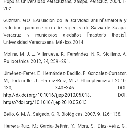
Popular, Universidad Veracruzana, Xalapa, Veracruz, 2004, 1-
202.
Guzmán, G.O. Evaluación de la actividad antiinflamatoria y
estudios quimiométricos de especies de Salvia de Xalapa,
Veracruz y municipios aledaños [master’s thesis].
Universidad Veracruzana: México, 2014.
Molina, M. J. L.; Villanueva, R.; Fernández, N. R.; Siciliano, A.
Polibotánica. 2012, 34, 259–291.
Jiménez-Ferrer, E.; Hernández-Badillo, F.; González-Cortazar,
M.; Tortoriello, J.; Herrera-Ruiz, M. J. Ethnopharmacol. 2010,
130, 340–346. DOI:
http://dx.doi.org/10.1016/j.jep.2010.05.013
.
DOI:
https://doi.org/10.1016/j.jep.2010.05.013
Bello, G. M. Á.; Salgado, G. R. Biológicas. 2007, 9, 126–138.
Herrera-Ruiz, M.; García-Beltrán, Y.; Mora, S.; Díaz-Véliz, G.;