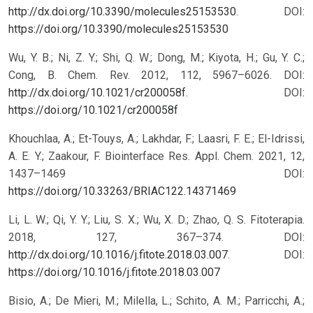
http://dx.doi.org/10.3390/molecules25153530
.
DOI:
https://doi.org/10.3390/molecules25153530
Wu, Y. B.; Ni, Z. Y.; Shi, Q. W.; Dong, M.; Kiyota, H.; Gu, Y. C.;
Cong, B. Chem. Rev. 2012, 112, 5967–6026. DOI:
http://dx.doi.org/10.1021/cr200058f
.
DOI:
https://doi.org/10.1021/cr200058f
Khouchlaa, A.; Et-Touys, A.; Lakhdar, F.; Laasri, F. E.; El-Idrissi,
A. E. Y.; Zaakour, F. Biointerface Res. Appl. Chem. 2021, 12,
1437–1469
DOI:
https://doi.org/10.33263/BRIAC122.14371469
Li, L. W.; Qi, Y. Y.; Liu, S. X.; Wu, X. D.; Zhao, Q. S. Fitoterapia.
2018, 127, 367–374. DOI:
http://dx.doi.org/10.1016/j.fitote.2018.03.007
.
DOI:
https://doi.org/10.1016/j.fitote.2018.03.007
Bisio, A.; De Mieri, M.; Milella, L.; Schito, A. M.; Parricchi, A.;