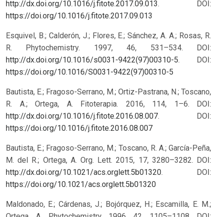
http://dx.doi.org/10.1016/j.fitote.2017.09.013
.
DOI:
https://doi.org/10.1016/j.fitote.2017.09.013
Esquivel, B.; Calderón, J.; Flores, E.; Sánchez, A. A.; Rosas, R.
R. Phytochemistry. 1997, 46, 531–534. DOI:
http://dx.doi.org/10.1016/s0031-9422(97)00310-5
.
DOI:
https://doi.org/10.1016/S0031-9422(97)00310-5
Bautista, E.; Fragoso-Serrano, M.; Ortiz-Pastrana, N.; Toscano,
R. A.; Ortega, A. Fitoterapia. 2016, 114, 1–6. DOI:
http://dx.doi.org/10.1016/j.fitote.2016.08.007
.
DOI:
https://doi.org/10.1016/j.fitote.2016.08.007
Bautista, E.; Fragoso-Serrano, M.; Toscano, R. A.; García-Peña,
M. del R.; Ortega, A. Org. Lett. 2015, 17, 3280–3282. DOI:
http://dx.doi.org/10.1021/acs.orglett.5b01320
.
DOI:
https://doi.org/10.1021/acs.orglett.5b01320
Maldonado, E.; Cárdenas, J.; Bojórquez, H.; Escamilla, E. M.;
Ortega, A. Phytochemistry. 1996, 42, 1105–1108. DOI: