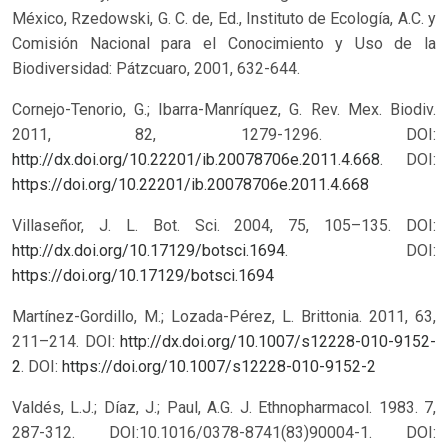
México, Rzedowski, G. C. de, Ed., Instituto de Ecología, A.C. y
Comisión Nacional para el Conocimiento y Uso de la
Biodiversidad: Pátzcuaro, 2001, 632-644.
Cornejo-Tenorio, G.; Ibarra-Manríquez, G. Rev. Mex. Biodiv.
2011, 82, 1279-1296. DOI:
http://dx.doi.org/10.22201/ib.20078706e.2011.4.668
.
DOI:
https://doi.org/10.22201/ib.20078706e.2011.4.668
Villaseñor, J. L. Bot. Sci. 2004, 75, 105–135. DOI:
http://dx.doi.org/10.17129/botsci.1694
.
DOI:
https://doi.org/10.17129/botsci.1694
Martínez-Gordillo, M.; Lozada-Pérez, L. Brittonia. 2011, 63,
211–214. DOI:
http://dx.doi.org/10.1007/s12228-010-9152-
2
.
DOI:
https://doi.org/10.1007/s12228-010-9152-2
Valdés, L.J.; Díaz, J.; Paul, A.G. J. Ethnopharmacol. 1983. 7,
287-312. DOI:10.1016/0378-8741(83)90004-1.
DOI: