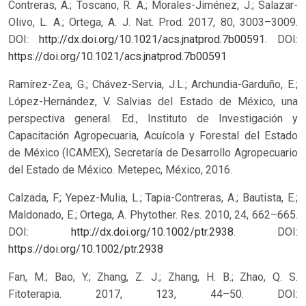
Contreras, A.; Toscano, R. A.; Morales-Jiménez, J.; Salazar-
Olivo, L. A.; Ortega, A. J. Nat. Prod. 2017, 80, 3003–3009.
DOI:
http://dx.doi.org/10.1021/acs.jnatprod.7b00591
.
DOI:
https://doi.org/10.1021/acs.jnatprod.7b00591
Ramírez-Zea, G.; Chávez-Servia, J.L.; Archundia-Garduño, E.;
López-Hernández, V. Salvias del Estado de México, una
perspectiva general. Ed., Instituto de Investigación y
Capacitación Agropecuaria, Acuícola y Forestal del Estado
de México (ICAMEX), Secretaría de Desarrollo Agropecuario
del Estado de México. Metepec, México, 2016.
Calzada, F.; Yepez-Mulia, L.; Tapia-Contreras, A.; Bautista, E.;
Maldonado, E.; Ortega, A. Phytother. Res. 2010, 24, 662–665.
DOI:
http://dx.doi.org/10.1002/ptr.2938
.
DOI:
https://doi.org/10.1002/ptr.2938
Fan, M.; Bao, Y.; Zhang, Z. J.; Zhang, H. B.; Zhao, Q. S.
Fitoterapia. 2017, 123, 44–50. DOI: