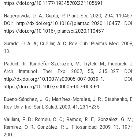
https://doi.org/10.1177/1934578X221105691
Nagegowda, D. A.; Gupta, P. Plant Sci. 2020, 294, 110457.
DOI:
http://dx.doi.org/10.1016/j.plantsci.2020.110457
.
DOI:
https://doi.org/10.1016/j.plantsci.2020.110457
Gurado, O. A. A.; Cuéllar, A. C. Rev. Cub. Plantas Med. 2008,
13.
Paduch, R.; Kandefer-Szerszeń, M.; Trytek, M.; Fiedurek, J.
Arch. Immunol. Ther. Exp. 2007, 55, 315–327. DOI:
http://dx.doi.org/10.1007/s00005-007-0039-1
.
DOI:
https://doi.org/10.1007/s00005-007-0039-1
Bueno-Sánchez, J. G.; Martínez-Morales, J. R.; Stashenko, E.
Rev. Univ. Ind. Sant. Salud. 2009, 41, 231–235.
Vaillant, F. D.; Romeu, C. C.; Ramos, R. E.; González, G. M.;
Ramírez, O. R.; González, P. J. Fitosanidad. 2009, 13, 197–
200.