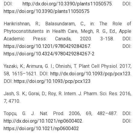
DOI:
http://dx.doi.org/10.3390/plants11050575
.
DOI:
https://doi.org/10.3390/plants11050575
Harikrishnan, R.; Balasundaram, C., in: The Role of
Phytoconstitutents in Health Care, Megh, R. G., Ed., Apple
Academic Press: Canada, 2020. 3-158. DOI:
https://doi.org/10.1201/9780429284267
.
DOI:
https://doi.org/10.4324/9780429284267-2
Yazaki, K.; Arimura, G. I.; Ohnishi, T. Plant Cell Physiol. 2017,
58, 1615–1621. DOI:
http://dx.doi.org/10.1093/pcp/pcx123
.
DOI:
https://doi.org/10.1093/pcp/pcx123
Jash, S. K.; Gorai, D.; Roy, R. Intern. J. Pharm. Sci. Res. 2016,
7, 4710.
Topçu, G. J. Nat. Prod. 2006, 69, 482–487. DOI:
http://dx.doi.org/10.1021/np0600402
.
DOI:
https://doi.org/10.1021/np0600402