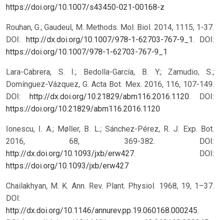
https://doi.org/10.1007/s43450-021-00168-z
Rouhan, G.; Gaudeul, M. Methods. Mol. Biol. 2014, 1115, 1-37.
DOI:
http://dx.doi.org/10.1007/978-1-62703-767-9_1
.
DOI:
https://doi.org/10.1007/978-1-62703-767-9_1
Lara-Cabrera, S. I.; Bedolla-García, B. Y.; Zamudio, S.;
Domínguez-Vázquez, G. Acta Bot. Mex. 2016, 116, 107-149.
DOI:
http://dx.doi.org/10.21829/abm116.2016.1120
.
DOI:
https://doi.org/10.21829/abm116.2016.1120
Ionescu, I. A.; Møller, B. L.; Sánchez-Pérez, R. J. Exp. Bot.
2016, 68, 369-382. DOI:
http://dx.doi.org/10.1093/jxb/erw427
.
DOI:
https://doi.org/10.1093/jxb/erw427
Chailakhyan, M. K. Ann. Rev. Plant. Physiol. 1968, 19, 1–37.
DOI:
http://dx.doi.org/10.1146/annurev.pp.19.060168.000245
.