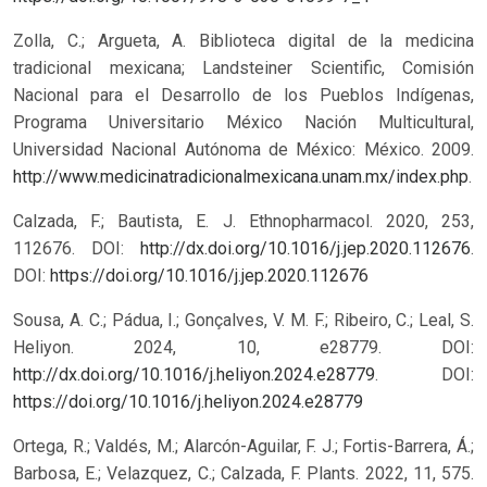
Zolla, C.; Argueta, A. Biblioteca digital de la medicina
tradicional mexicana; Landsteiner Scientific, Comisión
Nacional para el Desarrollo de los Pueblos Indígenas,
Programa Universitario México Nación Multicultural,
Universidad Nacional Autónoma de México: México. 2009.
http://www.medicinatradicionalmexicana.unam.mx/index.php
.
Calzada, F.; Bautista, E. J. Ethnopharmacol. 2020, 253,
112676. DOI:
http://dx.doi.org/10.1016/j.jep.2020.112676
.
DOI:
https://doi.org/10.1016/j.jep.2020.112676
Sousa, A. C.; Pádua, I.; Gonçalves, V. M. F.; Ribeiro, C.; Leal, S.
Heliyon. 2024, 10, e28779. DOI:
http://dx.doi.org/10.1016/j.heliyon.2024.e28779
.
DOI:
https://doi.org/10.1016/j.heliyon.2024.e28779
Ortega, R.; Valdés, M.; Alarcón-Aguilar, F. J.; Fortis-Barrera, Á.;
Barbosa, E.; Velazquez, C.; Calzada, F. Plants. 2022, 11, 575.