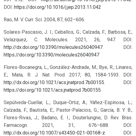
DOI:
https://doi.org/10.1016/j.jep.2013.11.042
Rao, M. V. Curr. Sci. 2004, 87, 602–606.
Solares-Pascasio, J. I.; Ceballos, G.; Calzada, F.; Barbosa, E.;
Velazquez, C. Molecules. 2021, 26, 947. DOI:
http://dx.doi.org/10.3390/molecules26040947
.
DOI:
https://doi.org/10.3390/molecules26040947
Flores-Bocanegra, L.; González-Andrade, M.; Bye, R.; Linares,
E.; Mata, R. J. Nat. Prod. 2017, 80, 1584-1593. DOI:
http://dx.doi.org/10.1021/acs.jnatprod.7b00155
.
DOI:
https://doi.org/10.1021/acs.jnatprod.7b00155
Sepúlveda-Cuellar, L.; Duque-Ortiz, A.; Yáñez-Espinosa, L.;
Calzada, F.; Bautista, E.; Pastor-Palacios, G.; García, B. Y. B.;
Flores-Rivas, J.; Badano, E. I.; Douterlungne, D. Rev. Bras.
Farmacogn. 2021, 31, 676–688. DOI:
http://dx.doi.org/10.1007/s43450-021-00168-z
.
DOI: