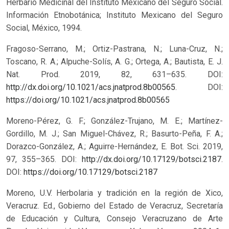
Herbario Medicinal del Instituto Mexicano del Seguro Social.
Información Etnobotánica; Instituto Mexicano del Seguro
Social, México, 1994.
Fragoso-Serrano, M.; Ortiz-Pastrana, N.; Luna-Cruz, N.;
Toscano, R. A.; Alpuche-Solís, A. G.; Ortega, A.; Bautista, E. J.
Nat. Prod. 2019, 82, 631–635. DOI:
http://dx.doi.org/10.1021/acs.jnatprod.8b00565
.
DOI:
https://doi.org/10.1021/acs.jnatprod.8b00565
Moreno-Pérez, G. F.; González-Trujano, M. E.; Martínez-
Gordillo, M. J.; San Miguel-Chávez, R.; Basurto-Peña, F. A.;
Dorazco-González, A.; Aguirre-Hernández, E. Bot. Sci. 2019,
97, 355–365. DOI:
http://dx.doi.org/10.17129/botsci.2187
.
DOI:
https://doi.org/10.17129/botsci.2187
Moreno, U.V. Herbolaria y tradición en la región de Xico,
Veracruz. Ed., Gobierno del Estado de Veracruz, Secretaría
de Educación y Cultura, Consejo Veracruzano de Arte