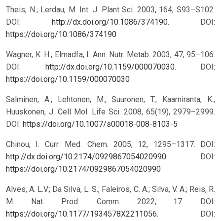
Theis, N.; Lerdau, M. Int. J. Plant Sci. 2003, 164, S93–S102.
DOI:
http://dx.doi.org/10.1086/374190
.
DOI:
https://doi.org/10.1086/374190
Wagner, K. H.; Elmadfa, I. Ann. Nutr. Metab. 2003, 47, 95–106.
DOI:
http://dx.doi.org/10.1159/000070030
.
DOI:
https://doi.org/10.1159/000070030
Salminen, A.; Lehtonen, M.; Suuronen, T.; Kaarniranta, K.;
Huuskonen, J. Cell Mol. Life Sci. 2008, 65(19), 2979–2999.
DOI:
https://doi.org/10.1007/s00018-008-8103-5
Chinou, I. Curr. Med. Chem. 2005, 12, 1295–1317. DOI:
http://dx.doi.org/10.2174/0929867054020990
.
DOI:
https://doi.org/10.2174/0929867054020990
Alves, A. L.V.; Da Silva, L. S.; Faleiros, C. A.; Silva, V. A.; Reis, R.
M. Nat. Prod. Comm. 2022, 17. DOI:
https://doi.org/10.1177/1934578X2211056
.
DOI: