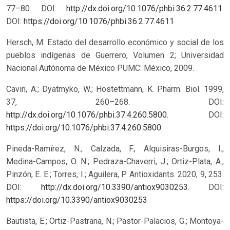
77–80. DOI:
http://dx.doi.org/10.1076/phbi.36.2.77.4611
.
DOI:
https://doi.org/10.1076/phbi.36.2.77.4611
Hersch, M. Estado del desarrollo económico y social de los
pueblos indígenas de Guerrero, Volumen 2; Universidad
Nacional Autónoma de México PUMC: México, 2009.
Cavin, A.; Dyatmyko, W.; Hostettmann, K. Pharm. Biol. 1999,
37, 260–268. DOI:
http://dx.doi.org/10.1076/phbi.37.4.260.5800
.
DOI:
https://doi.org/10.1076/phbi.37.4.260.5800
Pineda-Ramírez, N.; Calzada, F.; Alquisiras-Burgos, I.;
Medina-Campos, O. N.; Pedraza-Chaverri, J.; Ortiz-Plata, A.;
Pinzón, E. E.; Torres, I.; Aguilera, P. Antioxidants. 2020, 9, 253.
DOI:
http://dx.doi.org/10.3390/antiox9030253
.
DOI:
https://doi.org/10.3390/antiox9030253
Bautista, E.; Ortiz-Pastrana, N.; Pastor-Palacios, G.; Montoya-