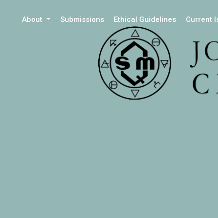
About
Submissions
Ethical Guidelines
Current 