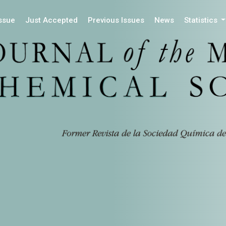
Issue
Just Accepted
Previous Issues
News
Statistics