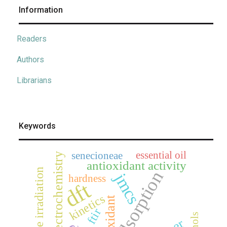
Information
Readers
Authors
Librarians
Keywords
essential oil
senecioneae
electrochemistry
antioxidant activity
microwave irradiation
adsorption
jmcs
hardness
dft
kinetics
antioxidant
ftir