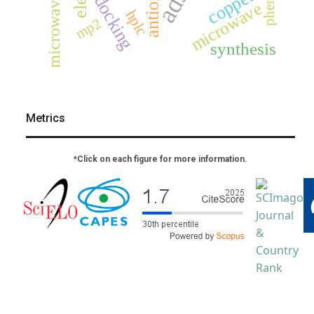
phenols
copper
docking
microwave
hplc
mp2
synthesis
Metrics
*Click on each figure for more information.