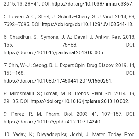
2015, 13, 28–41. DOI:
https://doi.org/10.1038/nrmicro3367
.
5. Lowen, A. C.; Steel, J.; Schultz-Cherry, S. J. Virol. 2014, 88,
7692–7695. DOI:
https://doi.org/doi:10.1128/JVI.03544-13
.
6. Chaudhuri, S.; Symons, J. A.; Deval, J. Antivir. Res. 2018,
155, 76–88. DOI:
https://doi.org/10.1016/j.antiviral.2018.05.005
.
7. Shin, W.-J.; Seong, B. L. Expert Opin. Drug Discov. 2019, 14,
153–168. DOI:
https://doi.org/10.1080/17460441.2019.1560261
.
8. Miresmailli, S.; Isman, M. B. Trends Plant Sci. 2014, 19,
29–35. DOI:
https://doi.org/10.1016/j.tplants.2013.10.002
.
9. Perez, R. M. Pharm. Biol. 2003 41, 107–157. DOI:
https://doi.org/10.1076/phbi.41.2.107.14240
.
10. Yadav, K.; Divyadeepika; Joshi, J. Mater. Today Proc.