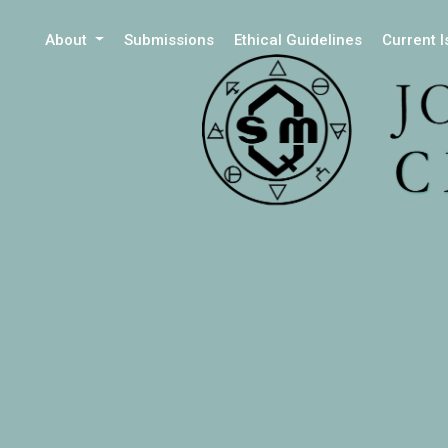
About
Submissions
Ethical Guidelines
Current 