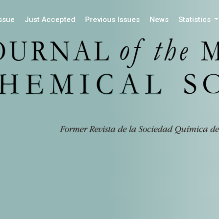
Issue
Just Accepted
Previous Issues
News
Statistics