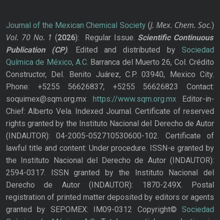
J. Mex. Chem. Soc.
Journal of the Mexican Chemical Society
(
)
Vol. 70
No.
1
(
2026
): Regular Issue.
Scientific Continuous
Publication
(CP)
. Edited and distributed by
Sociedad
Química de México, A.C.
Barranca del Muerto 26, Col. Crédito
Constructor, Del. Benito Juárez, C.P. 03940, Mexico City.
Phone: +5255 56626837; +5255 56626823 Contact:
soquimex@sqm.org.mx
https://www.sqm.org.mx
Editor-in-
Chief: Alberto Vela. Indexed Journal. Certificate of reserved
rights granted by the Instituto Nacional del Derecho de Autor
(INDAUTOR): 04-2005-052710530600-102. Certificate of
lawful title and content: Under procedure. ISSN-e granted by
the Instituto Nacional del Derecho de Autor (INDAUTOR):
2594-0317. ISSN granted by the Instituto Nacional del
Derecho de Autor (INDAUTOR): 1870-249X. Postal
registration of printed matter deposited by editors or agents
granted by SEPOMEX: IM09-0312 Copyright©
Sociedad