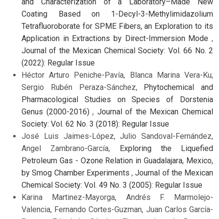
and Characterization of a Laboratory–Made New
Coating Based on 1-Decyl-3-Methylimidazolium
Tetrafluoroborate for SPME Fibers, an Exploration to its
Application in Extractions by Direct-Immersion Mode
,
Journal of the Mexican Chemical Society: Vol. 66 No. 2
(2022): Regular Issue
Héctor Arturo Peniche-Pavía, Blanca Marina Vera-Ku,
Sergio Rubén Peraza-Sánchez,
Phytochemical and
Pharmacological Studies on Species of Dorstenia
Genus (2000-2016)
,
Journal of the Mexican Chemical
Society: Vol. 62 No. 3 (2018): Regular Issue
José Luis Jaimes-López, Julio Sandoval-Fernández,
Angel Zambrano-García,
Exploring the Liquefied
Petroleum Gas - Ozone Relation in Guadalajara, Mexico,
by Smog Chamber Experiments
,
Journal of the Mexican
Chemical Society: Vol. 49 No. 3 (2005): Regular Issue
Karina Martinez-Mayorga, Andrés F. Marmolejo-
Valencia, Fernando Cortes-Guzman, Juan Carlos García-