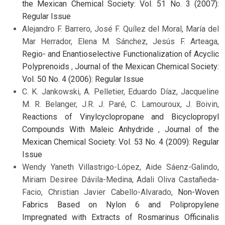
the Mexican Chemical Society: Vol. 51 No. 3 (2007):
Regular Issue
Alejandro F. Barrero, José F. Quílez del Moral, María del
Mar Herrador, Elena M. Sánchez, Jesús F. Arteaga,
Regio- and Enantioselective Functionalization of Acyclic
Polyprenoids
,
Journal of the Mexican Chemical Society:
Vol. 50 No. 4 (2006): Regular Issue
C. K. Jankowski, A. Pelletier, Eduardo Díaz, Jacqueline
M. R. Belanger, J.R. J. Paré, C. Lamouroux, J. Boivin,
Reactions of Vinylcyclopropane and Bicyclopropyl
Compounds With Maleic Anhydride
,
Journal of the
Mexican Chemical Society: Vol. 53 No. 4 (2009): Regular
Issue
Wendy Yaneth Villastrigo-López, Aide Sáenz-Galindo,
Miriam Desiree Dávila-Medina, Adali Oliva Castañeda-
Facio, Christian Javier Cabello-Alvarado,
Non-Woven
Fabrics Based on Nylon 6 and Polipropylene
Impregnated with Extracts of Rosmarinus Officinalis