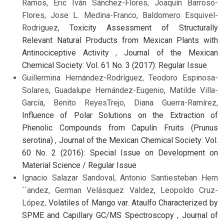
Ramos, Eric Iván Sánchez-Flores, Joaquín Barroso-
Flores, Jose L. Medina-Franco, Baldomero Esquivel-
Rodriguez,
Toxicity Assessment of Structurally
Relevant Natural Products from Mexican Plants with
Antinociceptive Activity
,
Journal of the Mexican
Chemical Society: Vol. 61 No. 3 (2017): Regular Issue
Guillermina Hernández-Rodríguez, Teodoro Espinosa-
Solares, Guadalupe Hernández-Eugenio, Matilde Villa-
García, Benito ReyesTrejo, Diana Guerra-Ramírez,
Influence of Polar Solutions on the Extraction of
Phenolic Compounds from Capulín Fruits (Prunus
serotina)
,
Journal of the Mexican Chemical Society: Vol.
60 No. 2 (2016): Special Issue on Development on
Material Science / Regular Issue
Ignacio Salazar Sandoval, Antonio Santiesteban Hern
´´andez, German Velásquez Valdez, Leopoldo Cruz-
López,
Volatiles of Mango var. Ataulfo Characterized by
SPME and Capillary GC/MS Spectroscopy
,
Journal of