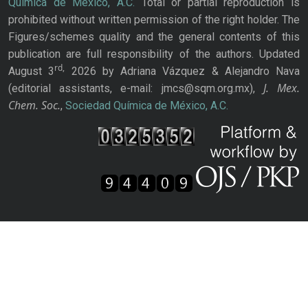
Química de México, A.C.
Total or partial reproduction is
prohibited without written permission of the right holder. The
Figures/schemes quality and the general contents of this
publication are full responsibility of the authors. Updated
rd,
August 3
2026 by Adriana Vázquez & Alejandro Nava
J. Mex.
(editorial assistants, e-mail: jmcs@sqm.org.mx),
Chem. Soc.
,
Sociedad Química de México, A.C.