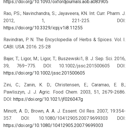
https://doi.org/10.1093/oxfordjournals.aob.a083905
Rao, P.S.; Navinchandra, S.; Jayaveera, KN. Int. Curr. Pharm. J.
2012, 1, 221-225.
DOI:
https://doi.org/10.3329/icpj.v1i8.11255
Ravindran, P. N. The Encyclopedia of Herbs & Spices. Vol. I.
CABI. USA. 2016. 25-28
Bajer, T.; Ligor, M.; Ligor, T.; Buszewski1, B. J. Sep. Sci. 2016,
39, 769–775. DOI: 10.1002/jssc.201500605
DOI:
https://doi.org/10.1002/jssc.201500605
Zini, C.; Zanin, K. D.; Christensen, E.; Caramao, E. B.;
Pawliszyn, J. J. Agric. Food Chem. 2003, 51, 2679-2686.
DOI:
https://doi.org/10.1021/jf026047g
Minott, A. D.; Brown, A. A. J. Essent. Oil Res. 2007, 19:354-
357. DOI: 10.1080/10412905.2007.9699303
DOI:
https://doi.org/10.1080/10412905.2007.9699303