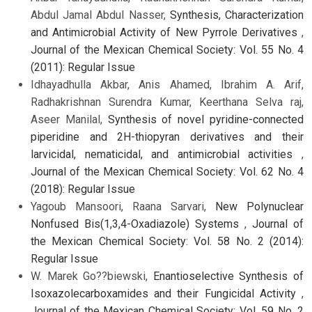
Abdul Jamal Abdul Nasser,
Synthesis, Characterization
and Antimicrobial Activity of New Pyrrole Derivatives
,
Journal of the Mexican Chemical Society: Vol. 55 No. 4
(2011): Regular Issue
Idhayadhulla Akbar, Anis Ahamed, Ibrahim A. Arif,
Radhakrishnan Surendra Kumar, Keerthana Selva raj,
Aseer Manilal,
Synthesis of novel pyridine-connected
piperidine and 2H-thiopyran derivatives and their
larvicidal, nematicidal, and antimicrobial activities
,
Journal of the Mexican Chemical Society: Vol. 62 No. 4
(2018): Regular Issue
Yagoub Mansoori, Raana Sarvari,
New Polynuclear
Nonfused Bis(1,3,4-Oxadiazole) Systems
,
Journal of
the Mexican Chemical Society: Vol. 58 No. 2 (2014):
Regular Issue
W. Marek Go??biewski,
Enantioselective Synthesis of
Isoxazolecarboxamides and their Fungicidal Activity
,
Journal of the Mexican Chemical Society: Vol. 59 No. 2