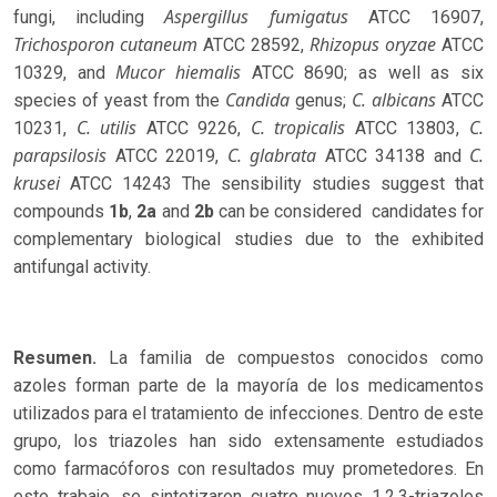
Aspergillus fumigatus
fungi, including
ATCC 16907,
Trichosporon cutaneum
Rhizopus oryzae
ATCC 28592,
ATCC
Mucor hiemalis
10329, and
ATCC 8690; as well as six
Candida
C. albicans
species of yeast from the
genus;
ATCC
C. utilis
C. tropicalis
C.
10231,
ATCC 9226,
ATCC 13803,
parapsilosis
C. glabrata
C.
ATCC 22019,
ATCC 34138 and
krusei
ATCC 14243 The sensibility studies suggest that
compounds
1b
,
2a
and
2b
can be considered candidates for
complementary biological studies due to the exhibited
antifungal activity.
Resumen.
La familia de compuestos conocidos como
azoles forman parte de la mayoría de los medicamentos
utilizados para el tratamiento de infecciones. Dentro de este
grupo, los triazoles han sido extensamente estudiados
como farmacóforos con resultados muy prometedores. En
este trabajo, se sintetizaron cuatro nuevos 1,2,3-triazoles