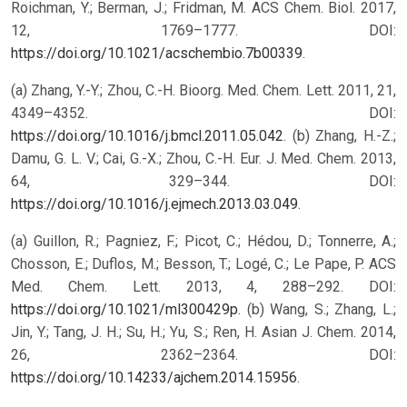
Roichman, Y.; Berman, J.; Fridman, M. ACS Chem. Biol. 2017,
12, 1769–1777. DOI:
https://doi.org/10.1021/acschembio.7b00339
.
(a) Zhang, Y.-Y.; Zhou, C.-H. Bioorg. Med. Chem. Lett. 2011, 21,
4349–4352. DOI:
https://doi.org/10.1016/j.bmcl.2011.05.042
. (b) Zhang, H.-Z.;
Damu, G. L. V.; Cai, G.-X.; Zhou, C.-H. Eur. J. Med. Chem. 2013,
64, 329–344. DOI:
https://doi.org/10.1016/j.ejmech.2013.03.049
.
(a) Guillon, R.; Pagniez, F.; Picot, C.; Hédou, D.; Tonnerre, A.;
Chosson, E.; Duflos, M.; Besson, T.; Logé, C.; Le Pape, P. ACS
Med. Chem. Lett. 2013, 4, 288–292. DOI:
https://doi.org/10.1021/ml300429p
. (b) Wang, S.; Zhang, L.;
Jin, Y.; Tang, J. H.; Su, H.; Yu, S.; Ren, H. Asian J. Chem. 2014,
26, 2362–2364. DOI:
https://doi.org/10.14233/ajchem.2014.15956
.