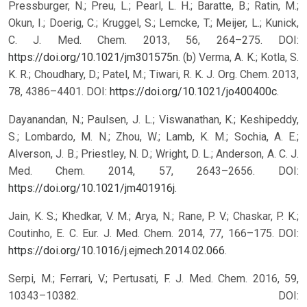
Pressburger, N.; Preu, L.; Pearl, L. H.; Baratte, B.; Ratin, M.;
Okun, I.; Doerig, C.; Kruggel, S.; Lemcke, T.; Meijer, L.; Kunick,
C. J. Med. Chem. 2013, 56, 264–275. DOI:
https://doi.org/10.1021/jm301575n
. (b) Verma, A. K.; Kotla, S.
K. R.; Choudhary, D.; Patel, M.; Tiwari, R. K. J. Org. Chem. 2013,
78, 4386–4401. DOI:
https://doi.org/10.1021/jo400400c
.
Dayanandan, N.; Paulsen, J. L.; Viswanathan, K.; Keshipeddy,
S.; Lombardo, M. N.; Zhou, W.; Lamb, K. M.; Sochia, A. E.;
Alverson, J. B.; Priestley, N. D.; Wright, D. L.; Anderson, A. C. J.
Med. Chem. 2014, 57, 2643–2656. DOI:
https://doi.org/10.1021/jm401916j
.
Jain, K. S.; Khedkar, V. M.; Arya, N.; Rane, P. V.; Chaskar, P. K.;
Coutinho, E. C. Eur. J. Med. Chem. 2014, 77, 166–175. DOI:
https://doi.org/10.1016/j.ejmech.2014.02.066
.
Serpi, M.; Ferrari, V.; Pertusati, F. J. Med. Chem. 2016, 59,
10343–10382. DOI: