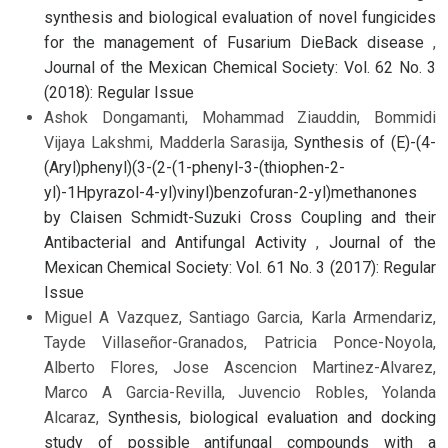
synthesis and biological evaluation of novel fungicides
for the management of Fusarium DieBack disease
,
Journal of the Mexican Chemical Society: Vol. 62 No. 3
(2018): Regular Issue
Ashok Dongamanti, Mohammad Ziauddin, Bommidi
Vijaya Lakshmi, Madderla Sarasija,
Synthesis of (E)-(4-
(Aryl)phenyl)(3-(2-(1-phenyl-3-(thiophen-2-
yl)-1Hpyrazol-4-yl)vinyl)benzofuran-2-yl)methanones
by Claisen Schmidt-Suzuki Cross Coupling and their
Antibacterial and Antifungal Activity
,
Journal of the
Mexican Chemical Society: Vol. 61 No. 3 (2017): Regular
Issue
Miguel A Vazquez, Santiago Garcia, Karla Armendariz,
Tayde Villaseñor-Granados, Patricia Ponce-Noyola,
Alberto Flores, Jose Ascencion Martinez-Alvarez,
Marco A Garcia-Revilla, Juvencio Robles, Yolanda
Alcaraz,
Synthesis, biological evaluation and docking
study of possible antifungal compounds with a