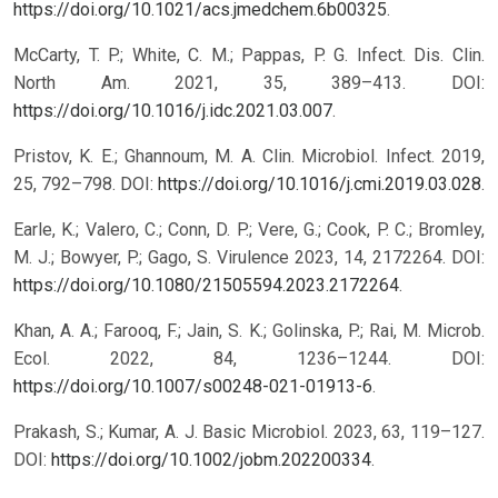
https://doi.org/10.1021/acs.jmedchem.6b00325
.
McCarty, T. P.; White, C. M.; Pappas, P. G. Infect. Dis. Clin.
North Am. 2021, 35, 389–413. DOI:
https://doi.org/10.1016/j.idc.2021.03.007
.
Pristov, K. E.; Ghannoum, M. A. Clin. Microbiol. Infect. 2019,
25, 792–798. DOI:
https://doi.org/10.1016/j.cmi.2019.03.028
.
Earle, K.; Valero, C.; Conn, D. P.; Vere, G.; Cook, P. C.; Bromley,
M. J.; Bowyer, P.; Gago, S. Virulence 2023, 14, 2172264. DOI:
https://doi.org/10.1080/21505594.2023.2172264
.
Khan, A. A.; Farooq, F.; Jain, S. K.; Golinska, P.; Rai, M. Microb.
Ecol. 2022, 84, 1236–1244. DOI:
https://doi.org/10.1007/s00248-021-01913-6
.
Prakash, S.; Kumar, A. J. Basic Microbiol. 2023, 63, 119–127.
DOI:
https://doi.org/10.1002/jobm.202200334
.