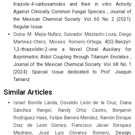
triazole-4-carboxamides and their in vitro Activity
Against Clinically Common Fungal Species
,
Journal of
the Mexican Chemical Society: Vol. 65 No. 2 (2021):
Regular Issue
Dulce M. Mejia-Nuñez, Salvador Mastachi-Loza, Diego
Martinez-Otero, Moises Romero-Ortega,
4(S)-Benzyl-
1,3-thiazolidin-2-one a Novel Chiral Auxiliary for
Asymmetric Aldol Coupling through Titanium Enolates
,
Journal of the Mexican Chemical Society: Vol. 68 No. 1
(2024): Special Issue dedicated to Prof. Joaquín
Tamariz
Similar Articles
Israel Bonilla Landa, Osvaldo León de la Cruz, Diana
Sánchez Rangel, Randy Ortiz Castro, Benjamin
Rodriguez Haas, Felipe Barrera Mendez, Ramón Enrique
Diaz de León Gómez, Francisco Javier Enriquez
Medrano, José Luis Olivares Romero,
Design,