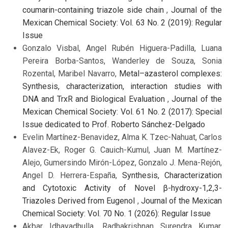
coumarin-containing triazole side chain
,
Journal of the
Mexican Chemical Society: Vol. 63 No. 2 (2019): Regular
Issue
Gonzalo Visbal, Angel Rubén Higuera-Padilla, Luana
Pereira Borba-Santos, Wanderley de Souza, Sonia
Rozental, Maribel Navarro,
Metal–azasterol complexes:
Synthesis, characterization, interaction studies with
DNA and TrxR and Biological Evaluation
,
Journal of the
Mexican Chemical Society: Vol. 61 No. 2 (2017): Special
Issue dedicated to Prof. Roberto Sánchez-Delgado
Evelin Martínez-Benavidez, Alma K. Tzec-Nahuat, Carlos
Alavez-Ek, Roger G. Cauich-Kumul, Juan M. Martínez-
Alejo, Gumersindo Mirón-López, Gonzalo J. Mena-Rejón,
Angel D. Herrera-España,
Synthesis, Characterization
and Cytotoxic Activity of Novel β-hydroxy-1,2,3-
Triazoles Derived from Eugenol
,
Journal of the Mexican
Chemical Society: Vol. 70 No. 1 (2026): Regular Issue
Akbar Idhayadhulla, Radhakrishnan Surendra Kumar,