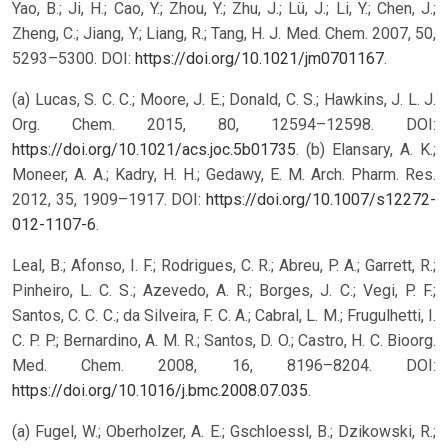
Yao, B.; Ji, H.; Cao, Y.; Zhou, Y.; Zhu, J.; Lü, J.; Li, Y.; Chen, J.;
Zheng, C.; Jiang, Y.; Liang, R.; Tang, H. J. Med. Chem. 2007, 50,
5293–5300. DOI:
https://doi.org/10.1021/jm0701167
.
(a) Lucas, S. C. C.; Moore, J. E.; Donald, C. S.; Hawkins, J. L. J.
Org. Chem. 2015, 80, 12594–12598. DOI:
https://doi.org/10.1021/acs.joc.5b01735
. (b) Elansary, A. K.;
Moneer, A. A.; Kadry, H. H.; Gedawy, E. M. Arch. Pharm. Res.
2012, 35, 1909–1917. DOI:
https://doi.org/10.1007/s12272-
012-1107-6
.
Leal, B.; Afonso, I. F.; Rodrigues, C. R.; Abreu, P. A.; Garrett, R.;
Pinheiro, L. C. S.; Azevedo, A. R.; Borges, J. C.; Vegi, P. F.;
Santos, C. C. C.; da Silveira, F. C. A.; Cabral, L. M.; Frugulhetti, I.
C. P. P.; Bernardino, A. M. R.; Santos, D. O.; Castro, H. C. Bioorg.
Med. Chem. 2008, 16, 8196–8204. DOI:
https://doi.org/10.1016/j.bmc.2008.07.035
.
(a) Fugel, W.; Oberholzer, A. E.; Gschloessl, B.; Dzikowski, R.;