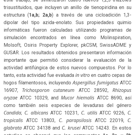
trisustituidos, que incluyen un anillo de tienopiridina en su
estructura (
1a,b; 2a,b
) a través de una cicloadición 1,3-
dipolar del tipo azida-enolato. Sus propiedades quimio
informáticas fueron calculadas utilizando programas de
simulación encontrados en línea como Molinspiration,
Molsoft, Osiris Property Explorer, pkCSM, SwissADME y
GUSAR. Los resultados obtenidos presentaron información
importante que permitió considerar la evaluación de la
actividad antifúngica de estos nuevos compuestos. Por lo
in vitro
tanto, esta actividad fue evaluada
en cuatro cepas de
Aspergillus fumigatus
hogos filamentosos, incluyendo
ATCC
Trichosporon cutaneum
Rhizopus
16907,
ATCC 28592,
oryzae
Mucor hiemalis
ATCC 10329, and
ATCC 8690, así
como también seis especies de levaduras del género
Candida
C. albicans
C. utilis
C.
;
ATCC 10231,
ATCC 9226,
tropicalis
C. parapsilosis
C.
ATCC 13803,
ATCC 22019,
glabrata
C. krusei
ATCC 34138 and
ATCC 14243. En estos