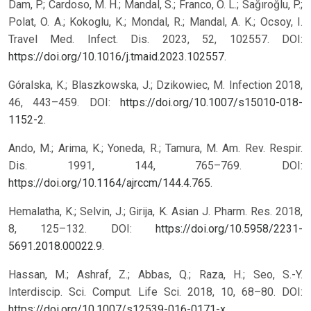
Dam, P.; Cardoso, M. H.; Mandal, S.; Franco, O. L.; Sağıroğlu, P.;
Polat, O. A.; Kokoglu, K.; Mondal, R.; Mandal, A. K.; Ocsoy, I.
Travel Med. Infect. Dis. 2023, 52, 102557. DOI:
https://doi.org/10.1016/j.tmaid.2023.102557
.
Góralska, K.; Blaszkowska, J.; Dzikowiec, M. Infection 2018,
46, 443–459. DOI:
https://doi.org/10.1007/s15010-018-
1152-2
.
Ando, M.; Arima, K.; Yoneda, R.; Tamura, M. Am. Rev. Respir.
Dis. 1991, 144, 765–769. DOI:
https://doi.org/10.1164/ajrccm/144.4.765
.
Hemalatha, K.; Selvin, J.; Girija, K. Asian J. Pharm. Res. 2018,
8, 125–132. DOI:
https://doi.org/10.5958/2231-
5691.2018.00022.9
.
Hassan, M.; Ashraf, Z.; Abbas, Q.; Raza, H.; Seo, S.-Y.
Interdiscip. Sci. Comput. Life Sci. 2018, 10, 68–80. DOI:
https://doi.org/10.1007/s12539-016-0171-x
.