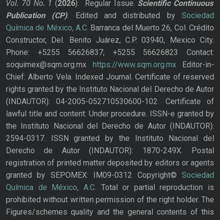
Vol. 70
No.
1
(
2026
): Regular Issue.
Scientific Continuous
Publication
(CP)
. Edited and distributed by
Sociedad
Química de México, A.C.
Barranca del Muerto 26, Col. Crédito
Constructor, Del. Benito Juárez, C.P. 03940, Mexico City.
Phone: +5255 56626837; +5255 56626823 Contact:
soquimex@sqm.org.mx
https://www.sqm.org.mx
Editor-in-
Chief: Alberto Vela. Indexed Journal. Certificate of reserved
rights granted by the Instituto Nacional del Derecho de Autor
(INDAUTOR): 04-2005-052710530600-102. Certificate of
lawful title and content: Under procedure. ISSN-e granted by
the Instituto Nacional del Derecho de Autor (INDAUTOR):
2594-0317. ISSN granted by the Instituto Nacional del
Derecho de Autor (INDAUTOR): 1870-249X. Postal
registration of printed matter deposited by editors or agents
granted by SEPOMEX: IM09-0312 Copyright©
Sociedad
Química de México, A.C.
Total or partial reproduction is
prohibited without written permission of the right holder. The
Figures/schemes quality and the general contents of this