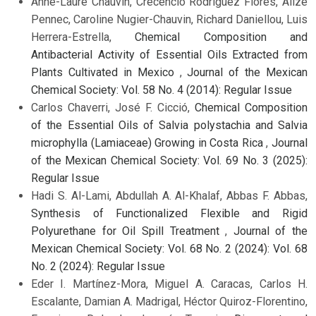
Anne-Laure Chauvin, Crecencio Rodríguez Flores, Alizé
Pennec, Caroline Nugier-Chauvin, Richard Daniellou, Luis
Herrera-Estrella,
Chemical Composition and
Antibacterial Activity of Essential Oils Extracted from
Plants Cultivated in Mexico
,
Journal of the Mexican
Chemical Society: Vol. 58 No. 4 (2014): Regular Issue
Carlos Chaverri, José F. Cicció,
Chemical Composition
of the Essential Oils of Salvia polystachia and Salvia
microphylla (Lamiaceae) Growing in Costa Rica
,
Journal
of the Mexican Chemical Society: Vol. 69 No. 3 (2025):
Regular Issue
Hadi S. Al-Lami, Abdullah A. Al-Khalaf, Abbas F. Abbas,
Synthesis of Functionalized Flexible and Rigid
Polyurethane for Oil Spill Treatment
,
Journal of the
Mexican Chemical Society: Vol. 68 No. 2 (2024): Vol. 68
No. 2 (2024): Regular Issue
Eder I. Martínez-Mora, Miguel A. Caracas, Carlos H.
Escalante, Damian A. Madrigal, Héctor Quiroz-Florentino,