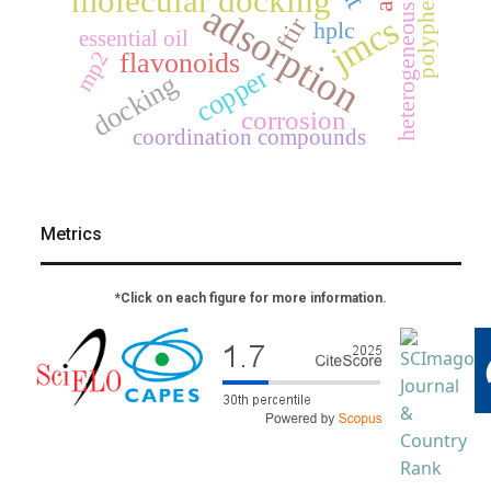
heterogeneous catalysis
polyphenols
molecular docking
adsorption
jmcs
ftir
hplc
essential oil
mp2
flavonoids
copper
docking
corrosion
coordination compounds
Metrics
*Click on each figure for more information.