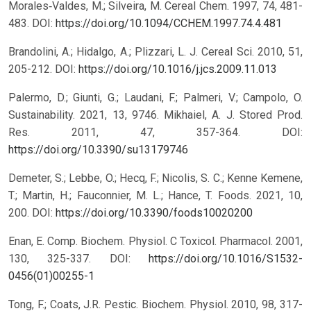
Morales‐Valdes, M.; Silveira, M. Cereal Chem. 1997, 74, 481-
483.
DOI:
https://doi.org/10.1094/CCHEM.1997.74.4.481
Brandolini, A.; Hidalgo, A.; Plizzari, L. J. Cereal Sci. 2010, 51,
205-212.
DOI:
https://doi.org/10.1016/j.jcs.2009.11.013
Palermo, D.; Giunti, G.; Laudani, F.; Palmeri, V.; Campolo, O.
Sustainability. 2021, 13, 9746. Mikhaiel, A. J. Stored Prod.
Res. 2011, 47, 357-364.
DOI:
https://doi.org/10.3390/su13179746
Demeter, S.; Lebbe, O.; Hecq, F.; Nicolis, S. C.; Kenne Kemene,
T.; Martin, H.; Fauconnier, M. L.; Hance, T. Foods. 2021, 10,
200.
DOI:
https://doi.org/10.3390/foods10020200
Enan, E. Comp. Biochem. Physiol. C Toxicol. Pharmacol. 2001,
130, 325-337.
DOI:
https://doi.org/10.1016/S1532-
0456(01)00255-1
Tong, F.; Coats, J.R. Pestic. Biochem. Physiol. 2010, 98, 317-