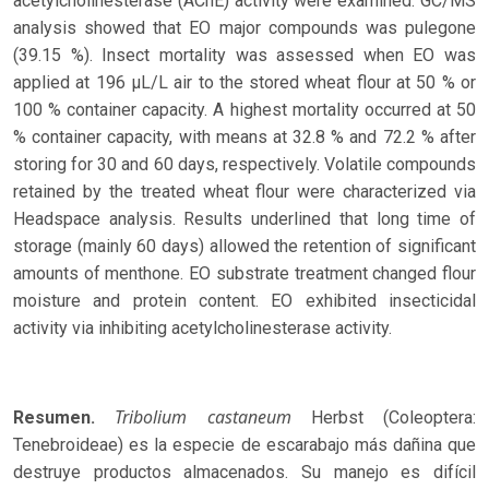
acetylcholinesterase (AChE) activity were examined. GC/MS
analysis showed that EO major compounds was pulegone
(39.15 %). Insect mortality was assessed when EO was
applied at 196 µL/L air to the stored wheat flour at 50 % or
100 % container capacity. A highest mortality occurred at 50
% container capacity, with means at 32.8 % and 72.2 % after
storing for 30 and 60 days, respectively. Volatile compounds
retained by the treated wheat flour were characterized via
Headspace analysis. Results underlined that long time of
storage (mainly 60 days) allowed the retention of significant
amounts of menthone. EO substrate treatment changed flour
moisture and protein content. EO exhibited insecticidal
activity via inhibiting acetylcholinesterase activity.
Tribolium castaneum
Resumen.
Herbst (Coleoptera:
Tenebroideae) es la especie de escarabajo más dañina que
destruye productos almacenados. Su manejo es difícil