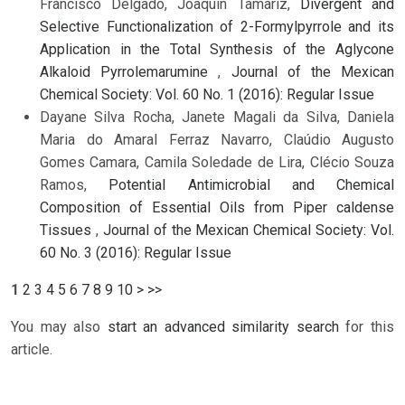
Francisco Delgado, Joaquín Tamariz,
Divergent and
Selective Functionalization of 2-Formylpyrrole and its
Application in the Total Synthesis of the Aglycone
Alkaloid Pyrrolemarumine
,
Journal of the Mexican
Chemical Society: Vol. 60 No. 1 (2016): Regular Issue
Dayane Silva Rocha, Janete Magali da Silva, Daniela
Maria do Amaral Ferraz Navarro, Claúdio Augusto
Gomes Camara, Camila Soledade de Lira, Clécio Souza
Ramos,
Potential Antimicrobial and Chemical
Composition of Essential Oils from Piper caldense
Tissues
,
Journal of the Mexican Chemical Society: Vol.
60 No. 3 (2016): Regular Issue
1
2
3
4
5
6
7
8
9
10
>
>>
You may also
start an advanced similarity search
for this
article.