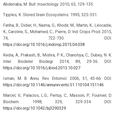
Abderraba, M. Bull. Insectology. 2010, 63, 129-135.
Tipples, K. Stored Grain Ecosystems. 1995, 325-351.
Fatiha, B.; Didier, H.; Naima, G.; Khodir, M.; Martin, K.; Léocadie,
K.; Caroline, S.; Mohamed, C.; Pierre, D. Ind. Crops Prod. 2015,
74, 722-730.
DOI:
https://doi.org/10.1016/j.indcrop.2015.04.038
Kedia, A.; Prakash, B.; Mishra, P. K.; Chanotiya, C.; Dubey, N. K.
Inter. Biodeter Biodegr. 2014, 89, 29-36.
DOI:
https://doi.org/10.1016/j.ibiod.2013.10.027
Isman, M. B. Annu. Rev. Entomol. 2006, 51, 45-66.
DOI:
https://doi.org/10.1146/annurev.ento.51.110104.151146
Marcel, V.; Palacios, L.G.; Pertuy, C.; Masson, P.; Fournier, D.
Biochem. 1998, 329, 329-334.
DOI:
https://doi.org/10.1042/bj3290329