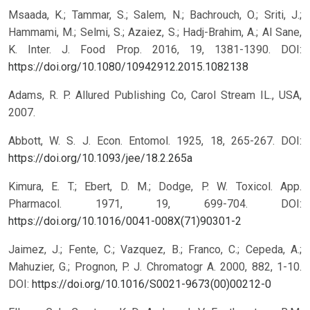
Msaada, K.; Tammar, S.; Salem, N.; Bachrouch, O.; Sriti, J.;
Hammami, M.; Selmi, S.; Azaiez, S.; Hadj-Brahim, A.; Al Sane,
K. Inter. J. Food Prop. 2016, 19, 1381-1390.
DOI:
https://doi.org/10.1080/10942912.2015.1082138
Adams, R. P. Allured Publishing Co, Carol Stream IL., USA,
2007.
Abbott, W. S. J. Econ. Entomol. 1925, 18, 265-267.
DOI:
https://doi.org/10.1093/jee/18.2.265a
Kimura, E. T.; Ebert, D. M.; Dodge, P. W. Toxicol. App.
Pharmacol. 1971, 19, 699-704.
DOI:
https://doi.org/10.1016/0041-008X(71)90301-2
Jaimez, J.; Fente, C.; Vazquez, B.; Franco, C.; Cepeda, A.;
Mahuzier, G.; Prognon, P. J. Chromatogr A. 2000, 882, 1-10.
DOI:
https://doi.org/10.1016/S0021-9673(00)00212-0