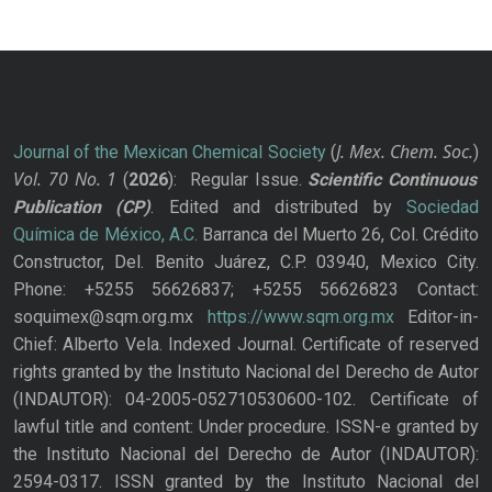
J. Mex. Chem. Soc.
Journal of the Mexican Chemical Society
(
)
Vol. 70
No.
1
(
2026
): Regular Issue.
Scientific Continuous
Publication
(CP)
. Edited and distributed by
Sociedad
Química de México, A.C.
Barranca del Muerto 26, Col. Crédito
Constructor, Del. Benito Juárez, C.P. 03940, Mexico City.
Phone: +5255 56626837; +5255 56626823 Contact:
soquimex@sqm.org.mx
https://www.sqm.org.mx
Editor-in-
Chief: Alberto Vela. Indexed Journal. Certificate of reserved
rights granted by the Instituto Nacional del Derecho de Autor
(INDAUTOR): 04-2005-052710530600-102. Certificate of
lawful title and content: Under procedure. ISSN-e granted by
the Instituto Nacional del Derecho de Autor (INDAUTOR):
2594-0317. ISSN granted by the Instituto Nacional del