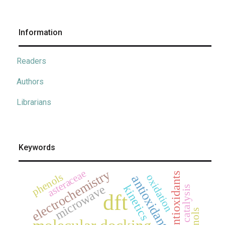
Information
Readers
Authors
Librarians
Keywords
electrochemistry
asteraceae
antioxidants
phenols
oxidation
antioxidant
microwave
kinetics
dft