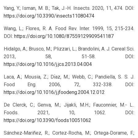
Yang, Y.; Isman, M. B.; Tak, J.-H. Insects. 2020, 11, 474.
DOI:
https://doi.org/10.3390/insects11080474
Wang, L.; Flores, R. A. Food Rev. Inter. 1999, 15, 215-234.
DOI:
https://doi.org/10.1080/87559129909541187
Hidalgo, A.; Brusco, M.; Plizzari, L.; Brandolini, A. J. Cereal Sci.
2013, 58, 51-58.
DOI:
https://doi.org/10.1016/j.jcs.2013.04.004
Laca, A.; Mousia, Z.; Dı́az, M.; Webb, C.; Pandiella, S. S. J.
Food Eng. 2006, 72, 332-338.
DOI:
https://doi.org/10.1016/j.jfoodeng.2004.12.012
De Clerck, C.; Genva, M.; Jijakli, M.H.; Fauconnier, M.- L..
Foods. 2021, 10, 1062. DOI:
https://doi.org/10.3390/foods10051062
Sánchez‐Mariñez, R.; Cortez‐Rocha, M.; Ortega‐Dorame, F.;