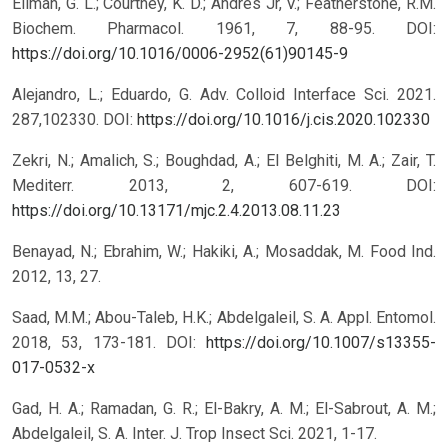
Ellman, G. L.; Courtney, K. D.; Andres Jr, V.; Featherstone, R.M.
Biochem. Pharmacol. 1961, 7, 88-95.
DOI:
https://doi.org/10.1016/0006-2952(61)90145-9
Alejandro, L.; Eduardo, G. Adv. Colloid Interface Sci. 2021.
287,102330.
DOI:
https://doi.org/10.1016/j.cis.2020.102330
Zekri, N.; Amalich, S.; Boughdad, A.; El Belghiti, M. A.; Zair, T.
Mediterr. 2013, 2, 607-619.
DOI:
https://doi.org/10.13171/mjc.2.4.2013.08.11.23
Benayad, N.; Ebrahim, W.; Hakiki, A.; Mosaddak, M. Food Ind.
2012, 13, 27.
Saad, M.M.; Abou-Taleb, H.K.; Abdelgaleil, S. A. Appl. Entomol.
2018, 53, 173-181.
DOI:
https://doi.org/10.1007/s13355-
017-0532-x
Gad, H. A.; Ramadan, G. R.; El-Bakry, A. M.; El-Sabrout, A. M.;
Abdelgaleil, S. A. Inter. J. Trop Insect Sci. 2021, 1-17.