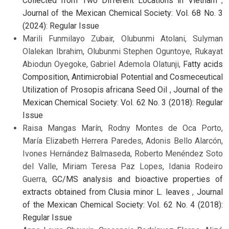
Collected from Two Different Locations in Vietnam
,
Journal of the Mexican Chemical Society: Vol. 68 No. 3
(2024): Regular Issue
Marili Funmilayo Zubair, Olubunmi Atolani, Sulyman
Olalekan Ibrahim, Olubunmi Stephen Oguntoye, Rukayat
Abiodun Oyegoke, Gabriel Ademola Olatunji,
Fatty acids
Composition, Antimicrobial Potential and Cosmeceutical
Utilization of Prosopis africana Seed Oil
,
Journal of the
Mexican Chemical Society: Vol. 62 No. 3 (2018): Regular
Issue
Raisa Mangas Marín, Rodny Montes de Oca Porto,
María Elizabeth Herrera Paredes, Adonis Bello Alarcón,
Ivones Hernández Balmaseda, Roberto Menéndez Soto
del Valle, Miriam Teresa Paz Lopes, Idania Rodeiro
Guerra,
GC/MS analysis and bioactive properties of
extracts obtained from Clusia minor L. leaves
,
Journal
of the Mexican Chemical Society: Vol. 62 No. 4 (2018):
Regular Issue