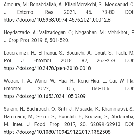
Amoura, M.; Benabdallah, A.; KilaniMorakchi, S.; Messaoud, C.
J. Entomol. Res. 2021, 45, 73-80.
DOI:
https://doi.org/10.5958/0974-4576.2021.00012.8
Heydarzade, A.; Valizadegan, O.; Negahban, M.; Mehrkhou, F.
J. Crop Prot. 2019, 8, 501-520.
Lougraimzi, H.; El Iraqui, S.; Bouaichi, A.; Gouit, S.; Fadli, M.
Pol. J. Entomol. 2018, 87, 263-278.
DOI:
https://doi.org/10.2478/pjen-2018-0018
Wagan, T. A.; Wang, W.; Hua, H.; Rong-Hua, L.; Cai, W. Fla.
Entomol. 2022, 105, 160-166
DOI:
https://doi.org/10.1653/024.105.0209
Salem, N.; Bachrouch, O.; Sriti, J.; Msaada, K.; Khammassi, S.;
Hammami, M.; Selmi, S.; Boushih, E.; Koorani, S.; Abderraba,
M. Inter. J. Food Prop. 2017, 20, S2899-S2913.
DOI:
https://doi.org/10.1080/10942912.2017.1382508