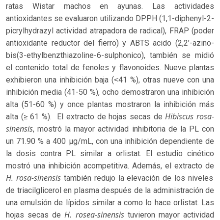
ratas Wistar machos en ayunas. Las actividades
antioxidantes se evaluaron utilizando DPPH (1,1-diphenyl-2-
picrylhydrazyl actividad atrapadora de radical), FRAP (poder
antioxidante reductor del fierro) y ABTS acido (2,2’-azino-
bis(3-ethylbenzthiazoline-6-sulphonico), también se midió
el contenido total de fenoles y flavonoides. Nueve plantas
exhibieron una inhibición baja (˂41 %), otras nueve con una
inhibición media (41-50 %), ocho demostraron una inhibición
alta (51-60 %) y once plantas mostraron la inhibición más
Hibiscus rosa-
alta (≥ 61 %). El extracto de hojas secas de
sinensis
, mostró la mayor actividad inhibitoria de la PL con
un 71.90 % a 400 µg/mL, con una inhibición dependiente de
la dosis contra PL similar a orlistat. El estudio cinético
mostró una inhibición acompetitiva. Además, el extracto de
H. rosa-sinensis
también redujo la elevación de los niveles
de triacilglicerol en plasma después de la administración de
una emulsión de lípidos similar a como lo hace orlistat. Las
H. rosea-sinensis
hojas secas de
tuvieron mayor actividad