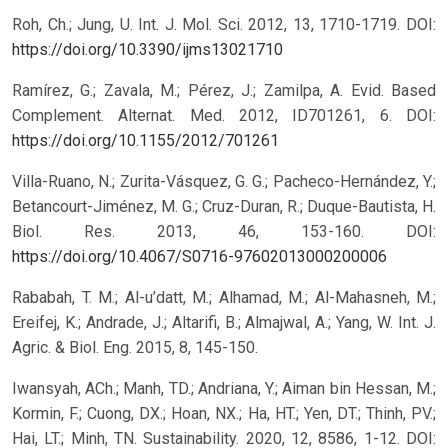
Roh, Ch.; Jung, U. Int. J. Mol. Sci. 2012, 13, 1710-1719.
DOI:
https://doi.org/10.3390/ijms13021710
Ramírez, G.; Zavala, M.; Pérez, J.; Zamilpa, A. Evid. Based
Complement. Alternat. Med. 2012, ID701261, 6.
DOI:
https://doi.org/10.1155/2012/701261
Villa-Ruano, N.; Zurita-Vásquez, G. G.; Pacheco-Hernández, Y.;
Betancourt-Jiménez, M. G.; Cruz-Duran, R.; Duque-Bautista, H.
Biol. Res. 2013, 46, 153-160.
DOI:
https://doi.org/10.4067/S0716-97602013000200006
Rababah, T. M.; Al-u’datt, M.; Alhamad, M.; Al-Mahasneh, M.;
Ereifej, K.; Andrade, J.; Altarifi, B.; Almajwal, A.; Yang, W. Int. J.
Agric. & Biol. Eng. 2015, 8, 145-150.
Iwansyah, ACh.; Manh, TD.; Andriana, Y.; Aiman bin Hessan, M.;
Kormin, F.; Cuong, DX.; Hoan, NX.; Ha, HT.; Yen, DT.; Thinh, PV.;
Hai, LT.; Minh, TN. Sustainability. 2020, 12, 8586, 1-12.
DOI: