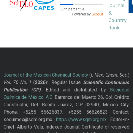
J. Mex. Chem. Soc.
Journal of the Mexican Chemical Society
(
)
Vol. 70
No.
1
(
2026
): Regular Issue.
Scientific Continuous
Publication
(CP)
. Edited and distributed by
Sociedad
Química de México, A.C.
Barranca del Muerto 26, Col. Crédito
Constructor, Del. Benito Juárez, C.P. 03940, Mexico City.
Phone: +5255 56626837; +5255 56626823 Contact:
soquimex@sqm.org.mx
https://www.sqm.org.mx
Editor-in-
Chief: Alberto Vela. Indexed Journal. Certificate of reserved