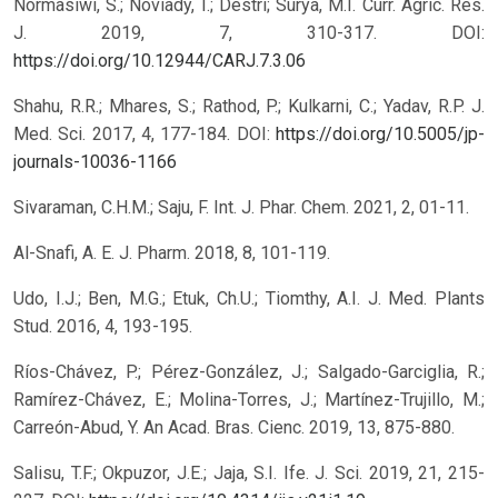
Normasiwi, S.; Noviady, I.; Destri; Surya, M.I. Curr. Agric. Res.
J. 2019, 7, 310-317.
DOI:
https://doi.org/10.12944/CARJ.7.3.06
Shahu, R.R.; Mhares, S.; Rathod, P.; Kulkarni, C.; Yadav, R.P. J.
Med. Sci. 2017, 4, 177-184.
DOI:
https://doi.org/10.5005/jp-
journals-10036-1166
Sivaraman, C.H.M.; Saju, F. Int. J. Phar. Chem. 2021, 2, 01-11.
Al-Snafi, A. E. J. Pharm. 2018, 8, 101-119.
Udo, I.J.; Ben, M.G.; Etuk, Ch.U.; Tiomthy, A.I. J. Med. Plants
Stud. 2016, 4, 193-195.
Ríos-Chávez, P.; Pérez-González, J.; Salgado-Garciglia, R.;
Ramírez-Chávez, E.; Molina-Torres, J.; Martínez-Trujillo, M.;
Carreón-Abud, Y. An Acad. Bras. Cienc. 2019, 13, 875-880.
Salisu, T.F.; Okpuzor, J.E.; Jaja, S.I. Ife. J. Sci. 2019, 21, 215-