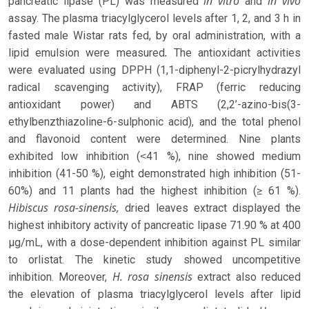
in vitro
in vivo
pancreatic lipase (PL) was measured
and
assay. The plasma triacylglycerol levels after 1, 2, and 3 h in
fasted male Wistar rats fed, by oral administration, with a
.
lipid emulsion were measured
The antioxidant activities
were evaluated using DPPH (1,1-diphenyl-2-picrylhydrazyl
radical scavenging activity), FRAP (ferric reducing
antioxidant power) and ABTS (2,2’-azino-bis(3-
ethylbenzthiazoline-6-sulphonic acid), and the total phenol
and flavonoid content were determined. Nine plants
exhibited low inhibition (˂41 %), nine showed medium
inhibition (41-50 %), eight demonstrated high inhibition (51-
60%) and 11 plants had the highest inhibition (≥ 61 %).
Hibiscus rosa-sinensis,
dried leaves extract displayed the
highest inhibitory activity of pancreatic lipase 71.90 % at 400
µg/mL, with a dose-dependent inhibition against PL similar
to orlistat. The kinetic study showed uncompetitive
H. rosa sinensis
inhibition. Moreover,
extract also reduced
the elevation of plasma triacylglycerol levels after lipid