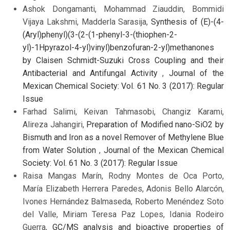
Ashok Dongamanti, Mohammad Ziauddin, Bommidi
Vijaya Lakshmi, Madderla Sarasija,
Synthesis of (E)-(4-
(Aryl)phenyl)(3-(2-(1-phenyl-3-(thiophen-2-
yl)-1Hpyrazol-4-yl)vinyl)benzofuran-2-yl)methanones
by Claisen Schmidt-Suzuki Cross Coupling and their
Antibacterial and Antifungal Activity
,
Journal of the
Mexican Chemical Society: Vol. 61 No. 3 (2017): Regular
Issue
Farhad Salimi, Keivan Tahmasobi, Changiz Karami,
Alireza Jahangiri,
Preparation of Modified nano-SiO2 by
Bismuth and Iron as a novel Remover of Methylene Blue
from Water Solution
,
Journal of the Mexican Chemical
Society: Vol. 61 No. 3 (2017): Regular Issue
Raisa Mangas Marín, Rodny Montes de Oca Porto,
María Elizabeth Herrera Paredes, Adonis Bello Alarcón,
Ivones Hernández Balmaseda, Roberto Menéndez Soto
del Valle, Miriam Teresa Paz Lopes, Idania Rodeiro
Guerra,
GC/MS analysis and bioactive properties of