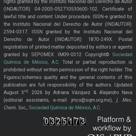
rights granted by the Instituto Nacional del Derecho de Autor
(INDAUTOR): 04-2005-052710530600-102. Certificate of
lawful title and content: Under procedure. ISSN-e granted by
the Instituto Nacional del Derecho de Autor (INDAUTOR):
2594-0317. ISSN granted by the Instituto Nacional del
Derecho de Autor (INDAUTOR): 1870-249X. Postal
registration of printed matter deposited by editors or agents
granted by SEPOMEX: IM09-0312 Copyright©
Sociedad
Química de México, A.C.
Total or partial reproduction is
prohibited without written permission of the right holder. The
Figures/schemes quality and the general contents of this
publication are full responsibility of the authors. Updated
rd,
August 3
2026 by Adriana Vázquez & Alejandro Nava
J. Mex.
(editorial assistants, e-mail: jmcs@sqm.org.mx),
Chem. Soc.
,
Sociedad Química de México, A.C.