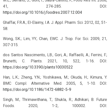
M.E.; Serrano, J.; Goñi, I.; Saura-Calixto, F.; Food Res Int. 2008,
41, 274-285.
DOI:
https://doi.org/10.1016/j.foodres.2007.12.004
Ghaffar, F.R.A.; El-Elaimy, I.A. J. Appl. Pharm. Sci. 2012, 02, 51-
58.
Wong, SK.; Lim, YY.; Chan, EWC. J. Trop. For. Sci. 2009, 21,
307-315.
dos Santos Nascimento, LB.; Gori, A.; Raffaelli, A.; Ferrini, F.;
Brunetti, C. Plants. 2021, 10, 522, 1-16.
DOI:
https://doi.org/10.3390/plants10030522
Han, L.K.; Zheng, Y.N.; Yoshikawa, M.; Okuda, H.; Kimura, Y.
BMC Compl. Alternative Med. 2005, 5, 1-10.
DOI:
https://doi.org/10.1186/1472-6882-5-9
Singh, M.; Thrimawithana, T.; Shukla, R.; Adhikari, B. Future
Foods. 2020, 1-2, 100002.
DOI: