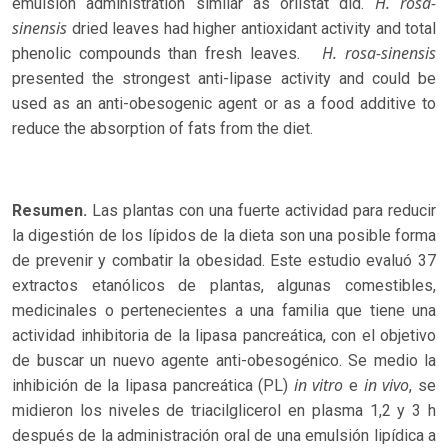
H. rosa-
emulsion administration similar as orlistat did.
sinensis
dried leaves had higher antioxidant activity and total
H. rosa-sinensis
phenolic compounds than fresh leaves.
presented the strongest anti-lipase activity and could be
used as an anti-obesogenic agent or as a food additive to
reduce the absorption of fats from the diet.
Resumen.
Las plantas con una fuerte actividad para reducir
la digestión de los lípidos de la dieta son una posible forma
de prevenir y combatir la obesidad. Este estudio evaluó 37
extractos etanólicos de plantas, algunas comestibles,
medicinales o pertenecientes a una familia que tiene una
actividad inhibitoria de la lipasa pancreática, con el objetivo
de buscar un nuevo agente anti-obesogénico. Se medio la
in vitro
in vivo
inhibición de la lipasa pancreática (PL)
e
, se
midieron los niveles de triacilglicerol en plasma 1,2 y 3 h
después de la administración oral de una emulsión lipídica a