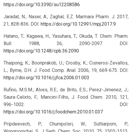
https://doi.org/10.3390/su12208586
Jaradat, N.; Naser, A.; Zaghal, E.Z. Marmara Pharm. J. 2017,
21, 828-836.
DOI:
https://doi.org/10.12991/mpj.2017.9
Hatano, T.; Kagawa, H.; Yasuhara, T.; Okuda, T. Chem. Pharm.
Bull. 1988, 36, 2090-2097.
DOI:
https://doi.org/10.1248/cpb.36.2090
Thaipong, K.; Boonprakob, U.; Crosby, K.; Cisneros-Zevallos,
L.; Byrne, D.H. J. Food Comp. Anal. 2006, 19, 669-675.
DOI:
https://doi.org/10.1016/j.jfca.2006.01.003
Rufino, M.S.M.; Alves, R.E.; de Brito, E.S.; Perez-Jimenez, J.;
Saura-Calixto, F.; Mancini-Filho, J. Food Chem. 2010, 121,
996-1002.
DOI:
https://doi.org/10.1016/j.foodchem.2010.01.037
Pripdeevech, P.; Chumpolsri, W.; Suttiarporn, P.;
Wongpornchai, S. J Serb. Chem. Soc. 2010, 75, 1503-1513.