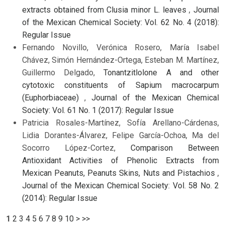
extracts obtained from Clusia minor L. leaves
,
Journal
of the Mexican Chemical Society: Vol. 62 No. 4 (2018):
Regular Issue
Fernando Novillo, Verónica Rosero, María Isabel
Chávez, Simón Hernández-Ortega, Esteban M. Martínez,
Guillermo Delgado,
Tonantzitlolone A and other
cytotoxic constituents of Sapium macrocarpum
(Euphorbiaceae)
,
Journal of the Mexican Chemical
Society: Vol. 61 No. 1 (2017): Regular Issue
Patricia Rosales-Martínez, Sofía Arellano-Cárdenas,
Lidia Dorantes-Álvarez, Felipe García-Ochoa, Ma del
Socorro López-Cortez,
Comparison Between
Antioxidant Activities of Phenolic Extracts from
Mexican Peanuts, Peanuts Skins, Nuts and Pistachios
,
Journal of the Mexican Chemical Society: Vol. 58 No. 2
(2014): Regular Issue
1
2
3
4
5
6
7
8
9
10
>
>>