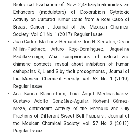
Biological Evaluation of New 3,4-diarylmaleimides as
Enhancers (modulators) of Doxorubicin Cytotoxic
Activity on Cultured Tumor Cells from a Real Case of
Breast Cancer
,
Journal of the Mexican Chemical
Society: Vol. 61 No. 1 (2017): Regular Issue
Juan Carlos Martínez-Hernández, Iris N. Serratos, César
Millán-Pacheco, Arturo Rojo-Domínguez, Jaqueline
Padilla-Zúñiga,
What comparisons of natural and
chimeric contacts reveal about inhibition of human
cathepsins K, L and S by their prosegments
,
Journal of
the Mexican Chemical Society: Vol. 63 No. 1 (2019):
Regular Issue
Ana Karina Blanco-Ríos, Luis Ángel Medina-Juárez,
Gustavo Adolfo González-Aguilar, Nohemí Gámez-
Meza,
Antioxidant Activity of the Phenolic and Oily
Fractions of Different Sweet Bell Peppers
,
Journal of
the Mexican Chemical Society: Vol. 57 No. 2 (2013):
Regular Issue