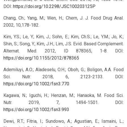
DOI:
https://doi.org/10.2298/JSC100203125P
Chang, Ch.; Yang, M.; Wen, H.; Chern, J. J. Food Drug Anal.
2002, 10,178-182.
Kim, Y.S.; Le, Y.; Kim, J.; Sohn, E.; Kim, Ch.S.; Le, Y.M.; Jo, K.;
Shin, S.; Song, Y.; Kim, J.H.; Lim, J.S. Evid. Based Complement.
Alternat. Med. 2012, ID 878365, 1-8.
DOI:
https://doi.org/10.1155/2012/878365
Ademiluyi, A.O.; Aladeselu, O.H.; Oboh, G.; Boligon, A.A. Food
Sci. Nutr. 2018, 6, 2123-2133.
DOI:
https://doi.org/10.1002/fsn3.770
Kagawa, N.; Iguchi, H.; Henzan, M.; Hanaoka, M. Food Sci.
Nutr. 2019, 7, 1494-1501.
DOI:
https://doi.org/10.1002/fsn3.993
Dewi, R.T.; Fitria, I.; Sundowo, A.; Agustian, E.; Ismaini, L.;