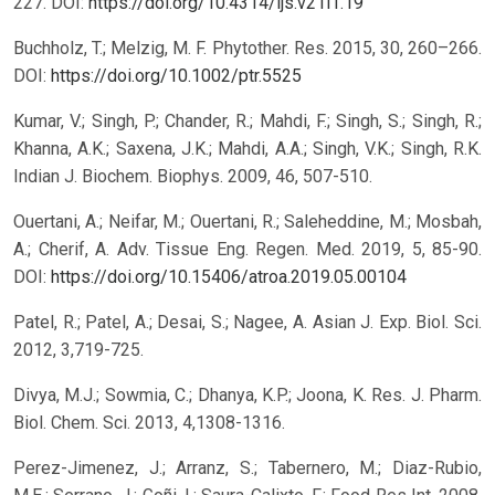
227.
DOI:
https://doi.org/10.4314/ijs.v21i1.19
Buchholz, T.; Melzig, M. F. Phytother. Res. 2015, 30, 260–266.
DOI:
https://doi.org/10.1002/ptr.5525
Kumar, V.; Singh, P.; Chander, R.; Mahdi, F.; Singh, S.; Singh, R.;
Khanna, A.K.; Saxena, J.K.; Mahdi, A.A.; Singh, V.K.; Singh, R.K.
Indian J. Biochem. Biophys. 2009, 46, 507-510.
Ouertani, A.; Neifar, M.; Ouertani, R.; Saleheddine, M.; Mosbah,
A.; Cherif, A. Adv. Tissue Eng. Regen. Med. 2019, 5, 85-90.
DOI:
https://doi.org/10.15406/atroa.2019.05.00104
Patel, R.; Patel, A.; Desai, S.; Nagee, A. Asian J. Exp. Biol. Sci.
2012, 3,719-725.
Divya, M.J.; Sowmia, C.; Dhanya, K.P.; Joona, K. Res. J. Pharm.
Biol. Chem. Sci. 2013, 4,1308-1316.
Perez-Jimenez, J.; Arranz, S.; Tabernero, M.; Diaz-Rubio,