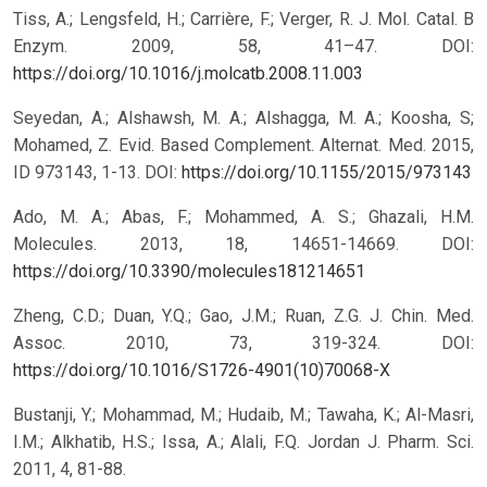
Tiss, A.; Lengsfeld, H.; Carrière, F.; Verger, R. J. Mol. Catal. B
Enzym. 2009, 58, 41–47.
DOI:
https://doi.org/10.1016/j.molcatb.2008.11.003
Seyedan, A.; Alshawsh, M. A.; Alshagga, M. A.; Koosha, S;
Mohamed, Z. Evid. Based Complement. Alternat. Med. 2015,
ID 973143, 1-13.
DOI:
https://doi.org/10.1155/2015/973143
Ado, M. A.; Abas, F.; Mohammed, A. S.; Ghazali, H.M.
Molecules. 2013, 18, 14651-14669.
DOI:
https://doi.org/10.3390/molecules181214651
Zheng, C.D.; Duan, Y.Q.; Gao, J.M.; Ruan, Z.G. J. Chin. Med.
Assoc. 2010, 73, 319-324.
DOI:
https://doi.org/10.1016/S1726-4901(10)70068-X
Bustanji, Y.; Mohammad, M.; Hudaib, M.; Tawaha, K.; Al-Masri,
I.M.; Alkhatib, H.S.; Issa, A.; Alali, F.Q. Jordan J. Pharm. Sci.
2011, 4, 81-88.