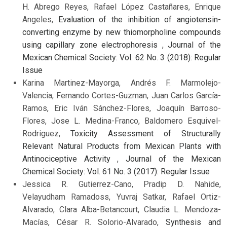
H. Abrego Reyes, Rafael López Castañares, Enrique
Angeles,
Evaluation of the inhibition of angiotensin-
converting enzyme by new thiomorpholine compounds
using capillary zone electrophoresis
,
Journal of the
Mexican Chemical Society: Vol. 62 No. 3 (2018): Regular
Issue
Karina Martinez-Mayorga, Andrés F. Marmolejo-
Valencia, Fernando Cortes-Guzman, Juan Carlos García-
Ramos, Eric Iván Sánchez-Flores, Joaquín Barroso-
Flores, Jose L. Medina-Franco, Baldomero Esquivel-
Rodriguez,
Toxicity Assessment of Structurally
Relevant Natural Products from Mexican Plants with
Antinociceptive Activity
,
Journal of the Mexican
Chemical Society: Vol. 61 No. 3 (2017): Regular Issue
Jessica R. Gutierrez-Cano, Pradip D. Nahide,
Velayudham Ramadoss, Yuvraj Satkar, Rafael Ortiz-
Alvarado, Clara Alba-Betancourt, Claudia L. Mendoza-
Macías, César R. Solorio-Alvarado,
Synthesis and