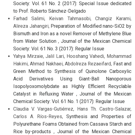
Society: Vol. 61 No. 2 (2017): Special Issue dedicated
to Prof. Roberto Sánchez-Delgado
Farhad Salimi, Keivan Tahmasobi, Changiz Karami,
Alireza Jahangiri,
Preparation of Modified nano-SiO2 by
Bismuth and Iron as a novel Remover of Methylene Blue
from Water Solution
,
Journal of the Mexican Chemical
Society: Vol. 61 No. 3 (2017): Regular Issue
Yahya Mirzaie, Jalil Lari, Hooshang Vahedi, Mohammad
Hakimi, Ahmad Nakhaei, Abdolreza Rezaeifard,
Fast and
Green Method to Synthesis of Quinolone Carboxylic
Acid Derivatives Using Giant-Ball Nanoporous
Isopolyoxomolybdate as Highly Efficient Recyclable
Catalyst in Refluxing Water
,
Journal of the Mexican
Chemical Society: Vol. 61 No. 1 (2017): Regular Issue
Claudia V. Vargas-Gutiérrez, Hans Th. Castro-Salazar,
Carlos A. Ríos-Reyes,
Synthesis and Properties of
Polyurethane Foams Obtained from Cassava Starch and
Rice by-products
,
Journal of the Mexican Chemical