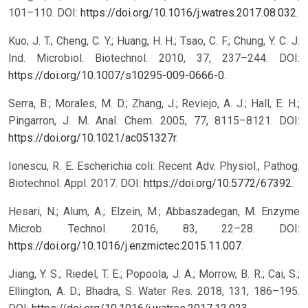
101–110. DOI:
https://doi.org/10.1016/j.watres.2017.08.032
.
Kuo, J. T.; Cheng, C. Y.; Huang, H. H.; Tsao, C. F.; Chung, Y. C. J.
Ind. Microbiol. Biotechnol. 2010, 37, 237–244. DOI:
https://doi.org/10.1007/s10295-009-0666-0
.
Serra, B.; Morales, M. D.; Zhang, J.; Reviejo, A. J.; Hall, E. H.;
Pingarron, J. M. Anal. Chem. 2005, 77, 8115–8121. DOI:
https://doi.org/10.1021/ac051327r
.
Ionescu, R. E. Escherichia coli: Recent Adv. Physiol., Pathog.
Biotechnol. Appl. 2017. DOI:
https://doi.org/10.5772/67392
.
Hesari, N.; Alum, A.; Elzein, M.; Abbaszadegan, M. Enzyme
Microb. Technol. 2016, 83, 22–28. DOI:
https://doi.org/10.1016/j.enzmictec.2015.11.007
.
Jiang, Y. S.; Riedel, T. E.; Popoola, J. A.; Morrow, B. R.; Cai, S.;
Ellington, A. D.; Bhadra, S. Water Res. 2018, 131, 186–195.