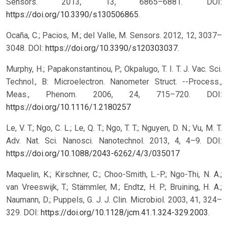
Sensors. 2013, 13, 6865–6881. DOI:
https://doi.org/10.3390/s130506865
.
Ocaña, C.; Pacios, M.; del Valle, M. Sensors. 2012, 12, 3037–
3048. DOI:
https://doi.org/10.3390/s120303037
.
Murphy, H.; Papakonstantinou, P.; Okpalugo, T. I. T. J. Vac. Sci.
Technol., B: Microelectron. Nanometer Struct. --Process.,
Meas., Phenom. 2006, 24, 715–720.
DOI:
https://doi.org/10.1116/1.2180257
Le, V. T.; Ngo, C. L.; Le, Q. T.; Ngo, T. T.; Nguyen, D. N.; Vu, M. T.
Adv. Nat. Sci. Nanosci. Nanotechnol. 2013, 4, 4–9.
DOI:
https://doi.org/10.1088/2043-6262/4/3/035017
Maquelin, K.; Kirschner, C.; Choo-Smith, L.-P.; Ngo-Thi, N. A.;
van Vreeswijk, T.; Stämmler, M.; Endtz, H. P.; Bruining, H. A.;
Naumann, D.; Puppels, G. J. J. Clin. Microbiol. 2003, 41, 324–
329. DOI:
https://doi.org/10.1128/jcm.41.1.324-329.2003
.