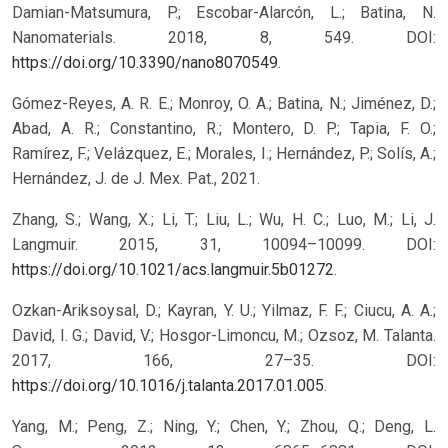
Damian-Matsumura, P.; Escobar-Alarcón, L.; Batina, N.
Nanomaterials. 2018, 8, 549. DOI:
https://doi.org/10.3390/nano8070549
.
Gómez-Reyes, A. R. E.; Monroy, O. A.; Batina, N.; Jiménez, D.;
Abad, A. R.; Constantino, R.; Montero, D. P.; Tapia, F. O.;
Ramírez, F.; Velázquez, E.; Morales, I.; Hernández, P.; Solís, A.;
Hernández, J. de J. Mex. Pat., 2021.
Zhang, S.; Wang, X.; Li, T.; Liu, L.; Wu, H. C.; Luo, M.; Li, J.
Langmuir. 2015, 31, 10094–10099. DOI:
https://doi.org/10.1021/acs.langmuir.5b01272
.
Ozkan-Ariksoysal, D.; Kayran, Y. U.; Yilmaz, F. F.; Ciucu, A. A.;
David, I. G.; David, V.; Hosgor-Limoncu, M.; Ozsoz, M. Talanta.
2017, 166, 27–35. DOI:
https://doi.org/10.1016/j.talanta.2017.01.005
.
Yang, M.; Peng, Z.; Ning, Y.; Chen, Y.; Zhou, Q.; Deng, L.