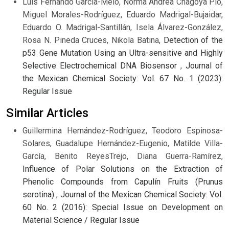
Luis Fernando Garcia-Melo, Norma Andrea Chagoya Pio,
Miguel Morales-Rodríguez, Eduardo Madrigal-Bujaidar,
Eduardo O. Madrigal-Santillán, Isela Álvarez-González,
Rosa N. Pineda Cruces, Nikola Batina,
Detection of the
p53 Gene Mutation Using an Ultra-sensitive and Highly
Selective Electrochemical DNA Biosensor
,
Journal of
the Mexican Chemical Society: Vol. 67 No. 1 (2023):
Regular Issue
Similar Articles
Guillermina Hernández-Rodríguez, Teodoro Espinosa-
Solares, Guadalupe Hernández-Eugenio, Matilde Villa-
García, Benito ReyesTrejo, Diana Guerra-Ramírez,
Influence of Polar Solutions on the Extraction of
Phenolic Compounds from Capulín Fruits (Prunus
serotina)
,
Journal of the Mexican Chemical Society: Vol.
60 No. 2 (2016): Special Issue on Development on
Material Science / Regular Issue