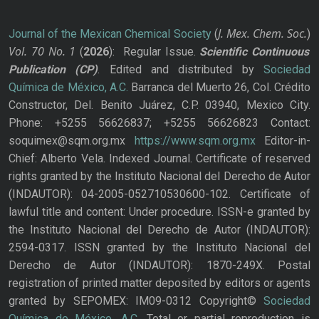
J. Mex. Chem. Soc.
Journal of the Mexican Chemical Society
(
)
Vol. 70
No.
1
(
2026
): Regular Issue.
Scientific Continuous
Publication
(CP)
. Edited and distributed by
Sociedad
Química de México, A.C.
Barranca del Muerto 26, Col. Crédito
Constructor, Del. Benito Juárez, C.P. 03940, Mexico City.
Phone: +5255 56626837; +5255 56626823 Contact:
soquimex@sqm.org.mx
https://www.sqm.org.mx
Editor-in-
Chief: Alberto Vela. Indexed Journal. Certificate of reserved
rights granted by the Instituto Nacional del Derecho de Autor
(INDAUTOR): 04-2005-052710530600-102. Certificate of
lawful title and content: Under procedure. ISSN-e granted by
the Instituto Nacional del Derecho de Autor (INDAUTOR):
2594-0317. ISSN granted by the Instituto Nacional del
Derecho de Autor (INDAUTOR): 1870-249X. Postal
registration of printed matter deposited by editors or agents
granted by SEPOMEX: IM09-0312 Copyright©
Sociedad
Química de México, A.C.
Total or partial reproduction is