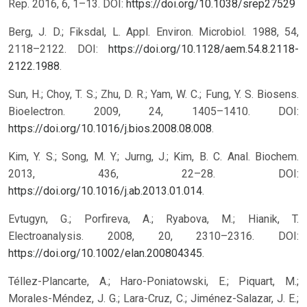
Rep. 2016, 6, 1–13.
DOI:
https://doi.org/10.1038/srep27529
Berg, J. D.; Fiksdal, L. Appl. Environ. Microbiol. 1988, 54,
2118–2122. DOI:
https://doi.org/10.1128/aem.54.8.2118-
2122.1988
.
Sun, H.; Choy, T. S.; Zhu, D. R.; Yam, W. C.; Fung, Y. S. Biosens.
Bioelectron. 2009, 24, 1405–1410. DOI:
https://doi.org/10.1016/j.bios.2008.08.008
.
Kim, Y. S.; Song, M. Y.; Jurng, J.; Kim, B. C. Anal. Biochem.
2013, 436, 22–28. DOI:
https://doi.org/10.1016/j.ab.2013.01.014
.
Evtugyn, G.; Porfireva, A.; Ryabova, M.; Hianik, T.
Electroanalysis. 2008, 20, 2310–2316. DOI:
https://doi.org/10.1002/elan.200804345
.
Téllez-Plancarte, A.; Haro-Poniatowski, E.; Piquart, M.;
Morales-Méndez, J. G.; Lara-Cruz, C.; Jiménez-Salazar, J. E.;