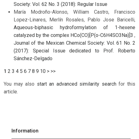
Society: Vol. 62 No. 3 (2018): Regular Issue
María Modroño-Alonso, William Castro, Francisco
Lopez-Linares, Merlín Rosales, Pablo Jose Baricelli,
Aqueous-biphasic hydroformylation of 1-hexene
catalyzed by the complex HCo(CO)[P(o-C6H4SO3Na)]3
,
Journal of the Mexican Chemical Society: Vol. 61 No. 2
(2017): Special Issue dedicated to Prof. Roberto
Sánchez-Delgado
1
2
3
4
5
6
7
8
9
10
>
>>
You may also
start an advanced similarity search
for this
article.
Information