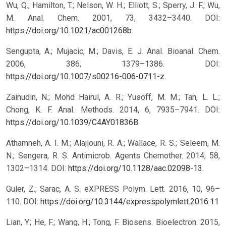
Wu, Q.; Hamilton, T.; Nelson, W. H.; Elliott, S.; Sperry, J. F.; Wu,
M. Anal. Chem. 2001, 73, 3432–3440. DOI:
https://doi.org/10.1021/ac001268b
.
Sengupta, A.; Mujacic, M.; Davis, E. J. Anal. Bioanal. Chem.
2006, 386, 1379–1386. DOI:
https://doi.org/10.1007/s00216-006-0711-z
.
Zainudin, N.; Mohd Hairul, A. R.; Yusoff, M. M.; Tan, L. L.;
Chong, K. F. Anal. Methods. 2014, 6, 7935–7941. DOI:
https://doi.org/10.1039/C4AY01836B
.
Athamneh, A. I. M.; Alajlouni, R. A.; Wallace, R. S.; Seleem, M.
N.; Sengera, R. S. Antimicrob. Agents Chemother. 2014, 58,
1302–1314. DOI:
https://doi.org/10.1128/aac.02098-13
.
Guler, Z.; Sarac, A. S. eXPRESS Polym. Lett. 2016, 10, 96–
110.
DOI:
https://doi.org/10.3144/expresspolymlett.2016.11
Lian, Y.; He, F.; Wang, H.; Tong, F. Biosens. Bioelectron. 2015,