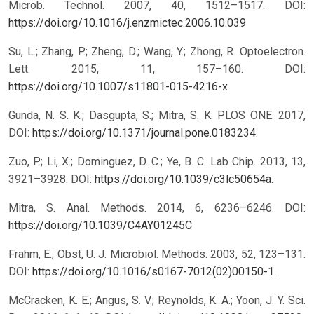
Microb. Technol. 2007, 40, 1512–1517.
DOI:
https://doi.org/10.1016/j.enzmictec.2006.10.039
Su, L.; Zhang, P.; Zheng, D.; Wang, Y.; Zhong, R. Optoelectron.
Lett. 2015, 11, 157–160.
DOI:
https://doi.org/10.1007/s11801-015-4216-x
Gunda, N. S. K.; Dasgupta, S.; Mitra, S. K. PLOS ONE. 2017,
DOI:
https://doi.org/10.1371/journal.pone.0183234
.
Zuo, P.; Li, X.; Dominguez, D. C.; Ye, B. C. Lab Chip. 2013, 13,
3921–3928. DOI:
https://doi.org/10.1039/c3lc50654a
.
Mitra, S. Anal. Methods. 2014, 6, 6236–6246.
DOI:
https://doi.org/10.1039/C4AY01245C
Frahm, E.; Obst, U. J. Microbiol. Methods. 2003, 52, 123–131.
DOI:
https://doi.org/10.1016/s0167-7012(02)00150-1
.
McCracken, K. E.; Angus, S. V.; Reynolds, K. A.; Yoon, J. Y. Sci.