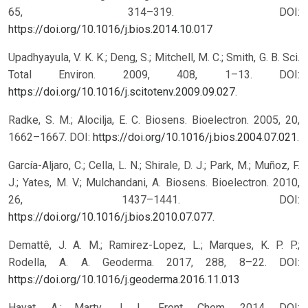
65, 314–319.
DOI:
https://doi.org/10.1016/j.bios.2014.10.017
Upadhyayula, V. K. K.; Deng, S.; Mitchell, M. C.; Smith, G. B. Sci.
Total Environ. 2009, 408, 1–13. DOI:
https://doi.org/10.1016/j.scitotenv.2009.09.027
.
Radke, S. M.; Alocilja, E. C. Biosens. Bioelectron. 2005, 20,
1662–1667. DOI:
https://doi.org/10.1016/j.bios.2004.07.021
.
García-Aljaro, C.; Cella, L. N.; Shirale, D. J.; Park, M.; Muñoz, F.
J.; Yates, M. V.; Mulchandani, A. Biosens. Bioelectron. 2010,
26, 1437–1441. DOI:
https://doi.org/10.1016/j.bios.2010.07.077
.
Demattê, J. A. M.; Ramirez-Lopez, L.; Marques, K. P. P.;
Rodella, A. A. Geoderma. 2017, 288, 8–22.
DOI:
https://doi.org/10.1016/j.geoderma.2016.11.013
Hayat, A.; Marty, J. L. Front. Chem. 2014. DOI: