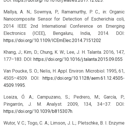
DOI:
https://doi.org/10.1016/j.watres.2017.12.023
.
Mallya, A. N.; Sowmya, P.; Ramamurthy, P. C., in: Organic
Nanocomposite Sensor for Detection of Escherichia coli,
2014 IEEE 2nd International Conference on Emerging
Electronics (ICEE), Bengaluru, India, 2014.
DOI:
https://doi.org/10.1109/ICEmElec.2014.7151202
Khang, J.; Kim, D.; Chung, K. W.; Lee, J. H. Talanta. 2016, 147,
177–183.
DOI:
https://doi.org/10.1016/j.talanta.2015.09.055
Van Poucke, S. O.; Nelis, H. Appl. Environ. Microbiol. 1995, 61,
4505–4509. DOI:
https://doi.org/10.1128/aem.61.12.4505-
4509.1995
.
Loaiza, Ó. A.; Campuzano, S.; Pedrero, M.; García, P.;
Pingarrón, J. M. Analyst. 2009, 134, 34–37. DOI:
https://doi.org/10.1039/b815307h
.
Wutor, V. C.; Togo, C. A.; Limson, J. L.; Pletschke, B. I. Enzyme