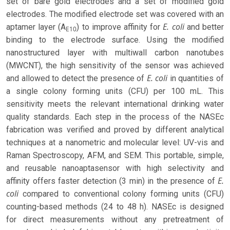
set of bare gold electrodes and a set of modified gold
electrodes. The modified electrode set was covered with an
E. coli
aptamer layer (A
) to improve affinity for
and better
E10
binding to the electrode surface. Using the modified
nanostructured layer with multiwall carbon nanotubes
(MWCNT), the high sensitivity of the sensor was achieved
E. coli
and allowed to detect the presence of
in quantities of
a single colony forming units (CFU) per 100 mL. This
sensitivity meets the relevant international drinking water
quality standards. Each step in the process of the NASEc
fabrication was verified and proved by different analytical
techniques at a nanometric and molecular level: UV-vis and
Raman Spectroscopy, AFM, and SEM. This portable, simple,
and reusable nanoaptasensor with high selectivity and
E.
affinity offers faster detection (3 min) in the presence of
coli
compared to conventional colony forming units (CFU)
counting-based methods (24 to 48 h). NASEc is designed
for direct measurements without any pretreatment of