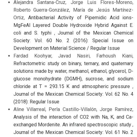
Alejandra Santana-Cruz, Jorge Luis Flores-Moreno,
Roberto Guerra-González, María de Jesús Martínez-
Ortiz,
Antibacterial Activity of Pipemidic Acid ions-
MgFeAl Layered Double Hydroxide Hybrid Against E.
coli and S. typhi
,
Journal of the Mexican Chemical
Society: Vol. 60 No. 2 (2016): Special Issue on
Development on Material Science / Regular Issue
Fardad Koohyar, Javad Nasiri, Farhoush Kiani,
Refractometric study on binary, ternary, and quaternary
solutions made by water, methanol, ethanol, glycerol, D-
glucose monohydrate (DGMH), sucrose, and sodium
chloride at T = 293.15 K and atmospheric pressure
,
Journal of the Mexican Chemical Society: Vol. 62 No. 4
(2018): Regular Issue
Aline Villarreal, Perla Castillo-Villalón, Jorge Ramírez,
Analysis of the interaction of CO2 with Na, K, and Ca-
exchanged Mordenite. An infrared spectroscopic study
,
Journal of the Mexican Chemical Society: Vol. 61 No. 2