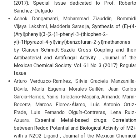
(2017): Special Issue dedicated to Prof. Roberto
Sánchez-Delgado
Ashok Dongamanti, Mohammad Ziauddin, Bommidi
Vijaya Lakshmi, Madderla Sarasija,
Synthesis of (E)-(4-
(Aryl)phenyl)(3-(2-(1-phenyl-3-(thiophen-2-
yl)-1Hpyrazol-4-yl)vinyl)benzofuran-2-yl)methanones
by Claisen Schmidt-Suzuki Cross Coupling and their
Antibacterial and Antifungal Activity
,
Journal of the
Mexican Chemical Society: Vol. 61 No. 3 (2017): Regular
Issue
Arturo Verduzco-Ramírez, Silvia Graciela Manzanilla-
Dávila, María Eugenia Morales-Guillén, Juan Carlos
García-Ramos, Yanis Toledano-Magaña, Armando Marin-
Becerra, Marcos Flores-Álamo, Luis Antonio Ortiz-
Frade, Luis Fernando Olguín-Contreras, Lena Ruiz-
Azuara,
Essential Metal-based drugs: Correlation
between Redox Potential and Biological Activity of M2+
with a N2O2 Ligand
,
Journal of the Mexican Chemical