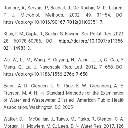
Rompré, A.; Servais, P.; Baudart, J.; De-Roubin, M. R.; Laurent,
P. J. Microbiol. Methods. 2002, 49, 31–54. DOI:
https://doi.org/10.1016/S0167-7012(01)00351-7
.
Khan, F. M.; Gupta, R.; Sekhri, S. Environ. Sci. Pollut. Res. 2021,
28, 60778-60786. DOI:
https://doi.org/10.1007/s11356-
021-14983-3
.
Wu, W.; Li, M.; Wang, Y.; Ouyang, H.; Wang, L.; Li, C.; Cao, Y.;
Meng, Q.; Lu, J. Nanoscale Res. Lett. 2012, 7, 658. DOI:
https://doi.org/10.1186/1556-276x-7-658
.
Eaton, A. D.; Clesceri, L. S.; Rice, E. W.; Greenberg, A. E.;
Franson, M. A. H., in: Standard Methods for the Examination
of Water and Wastewater, 21st ed., American Public Health
Association, Washington, DC, 2005.
Walker, D. I.; McQuillan, J.; Taiwo, M.; Parks, R.; Stenton, C. A.;
Morgan, H.; Mowlem, M. C.; Lees, D. N. Water Res. 2017, 126,