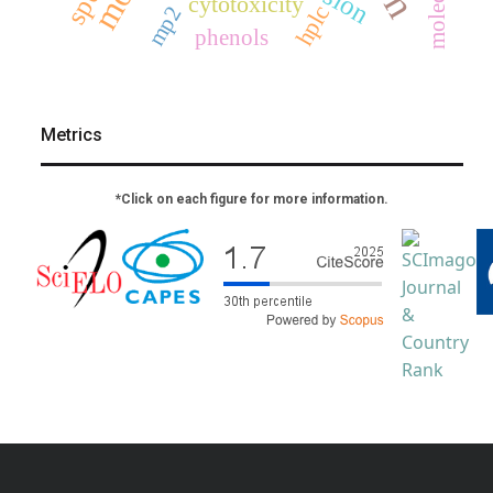
cytotoxicity
hplc
mp2
phenols
Metrics
*Click on each figure for more information.