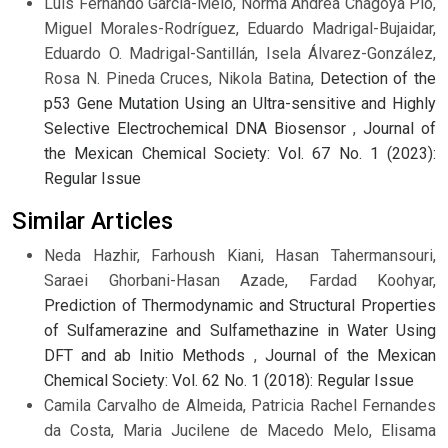
Luis Fernando Garcia-Melo, Norma Andrea Chagoya Pio,
Miguel Morales-Rodríguez, Eduardo Madrigal-Bujaidar,
Eduardo O. Madrigal-Santillán, Isela Álvarez-González,
Rosa N. Pineda Cruces, Nikola Batina,
Detection of the
p53 Gene Mutation Using an Ultra-sensitive and Highly
Selective Electrochemical DNA Biosensor
,
Journal of
the Mexican Chemical Society: Vol. 67 No. 1 (2023):
Regular Issue
Similar Articles
Neda Hazhir, Farhoush Kiani, Hasan Tahermansouri,
Saraei Ghorbani-Hasan Azade, Fardad Koohyar,
Prediction of Thermodynamic and Structural Properties
of Sulfamerazine and Sulfamethazine in Water Using
DFT and ab Initio Methods
,
Journal of the Mexican
Chemical Society: Vol. 62 No. 1 (2018): Regular Issue
Camila Carvalho de Almeida, Patricia Rachel Fernandes
da Costa, Maria Jucilene de Macedo Melo, Elisama