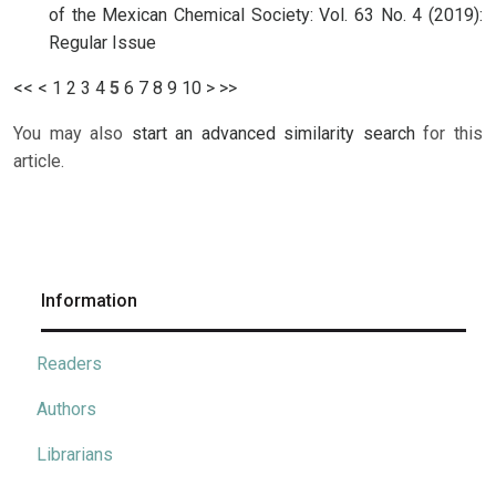
of the Mexican Chemical Society: Vol. 63 No. 4 (2019):
Regular Issue
<<
<
1
2
3
4
5
6
7
8
9
10
>
>>
You may also
start an advanced similarity search
for this
article.
Information
Readers
Authors
Librarians