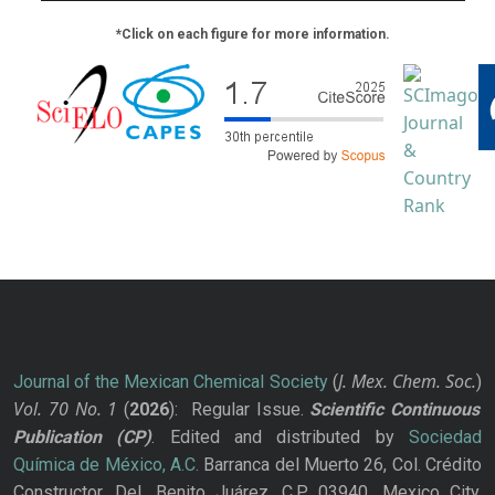
*Click on each figure for more information.
J. Mex. Chem. Soc.
Journal of the Mexican Chemical Society
(
)
Vol. 70
No.
1
(
2026
): Regular Issue.
Scientific Continuous
Publication
(CP)
. Edited and distributed by
Sociedad
Química de México, A.C.
Barranca del Muerto 26, Col. Crédito
Constructor, Del. Benito Juárez, C.P. 03940, Mexico City.