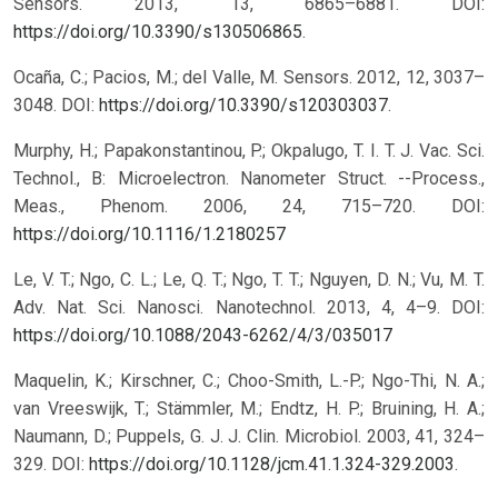
Sensors. 2013, 13, 6865–6881. DOI:
https://doi.org/10.3390/s130506865
.
Ocaña, C.; Pacios, M.; del Valle, M. Sensors. 2012, 12, 3037–
3048. DOI:
https://doi.org/10.3390/s120303037
.
Murphy, H.; Papakonstantinou, P.; Okpalugo, T. I. T. J. Vac. Sci.
Technol., B: Microelectron. Nanometer Struct. --Process.,
Meas., Phenom. 2006, 24, 715–720.
DOI:
https://doi.org/10.1116/1.2180257
Le, V. T.; Ngo, C. L.; Le, Q. T.; Ngo, T. T.; Nguyen, D. N.; Vu, M. T.
Adv. Nat. Sci. Nanosci. Nanotechnol. 2013, 4, 4–9.
DOI:
https://doi.org/10.1088/2043-6262/4/3/035017
Maquelin, K.; Kirschner, C.; Choo-Smith, L.-P.; Ngo-Thi, N. A.;
van Vreeswijk, T.; Stämmler, M.; Endtz, H. P.; Bruining, H. A.;
Naumann, D.; Puppels, G. J. J. Clin. Microbiol. 2003, 41, 324–
329. DOI:
https://doi.org/10.1128/jcm.41.1.324-329.2003
.