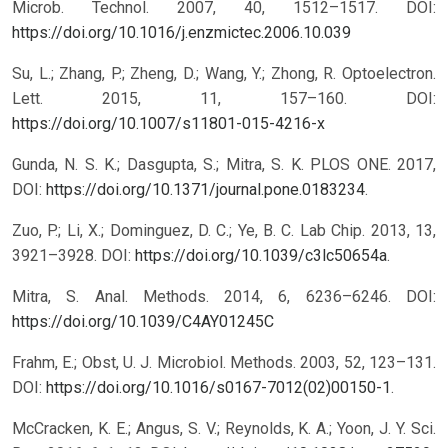
Microb. Technol. 2007, 40, 1512–1517.
DOI:
https://doi.org/10.1016/j.enzmictec.2006.10.039
Su, L.; Zhang, P.; Zheng, D.; Wang, Y.; Zhong, R. Optoelectron.
Lett. 2015, 11, 157–160.
DOI:
https://doi.org/10.1007/s11801-015-4216-x
Gunda, N. S. K.; Dasgupta, S.; Mitra, S. K. PLOS ONE. 2017,
DOI:
https://doi.org/10.1371/journal.pone.0183234
.
Zuo, P.; Li, X.; Dominguez, D. C.; Ye, B. C. Lab Chip. 2013, 13,
3921–3928. DOI:
https://doi.org/10.1039/c3lc50654a
.
Mitra, S. Anal. Methods. 2014, 6, 6236–6246.
DOI:
https://doi.org/10.1039/C4AY01245C
Frahm, E.; Obst, U. J. Microbiol. Methods. 2003, 52, 123–131.
DOI:
https://doi.org/10.1016/s0167-7012(02)00150-1
.
McCracken, K. E.; Angus, S. V.; Reynolds, K. A.; Yoon, J. Y. Sci.