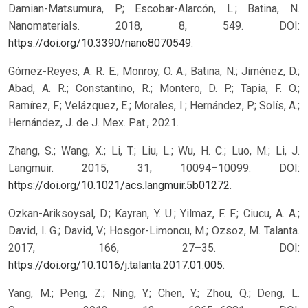
Damian-Matsumura, P.; Escobar-Alarcón, L.; Batina, N.
Nanomaterials. 2018, 8, 549. DOI:
https://doi.org/10.3390/nano8070549
.
Gómez-Reyes, A. R. E.; Monroy, O. A.; Batina, N.; Jiménez, D.;
Abad, A. R.; Constantino, R.; Montero, D. P.; Tapia, F. O.;
Ramírez, F.; Velázquez, E.; Morales, I.; Hernández, P.; Solís, A.;
Hernández, J. de J. Mex. Pat., 2021.
Zhang, S.; Wang, X.; Li, T.; Liu, L.; Wu, H. C.; Luo, M.; Li, J.
Langmuir. 2015, 31, 10094–10099. DOI:
https://doi.org/10.1021/acs.langmuir.5b01272
.
Ozkan-Ariksoysal, D.; Kayran, Y. U.; Yilmaz, F. F.; Ciucu, A. A.;
David, I. G.; David, V.; Hosgor-Limoncu, M.; Ozsoz, M. Talanta.
2017, 166, 27–35. DOI:
https://doi.org/10.1016/j.talanta.2017.01.005
.
Yang, M.; Peng, Z.; Ning, Y.; Chen, Y.; Zhou, Q.; Deng, L.