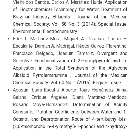
Vieira dos Santos, Carlos A. Martínez-Huitle,
Application
of Electrochemical Technology for Water Treatment of
Brazilian Industry Effluents
,
Journal of the Mexican
Chemical Society: Vol. 58 No. 3 (2014): Special Issue:
Environmental Electrochemistry
Eder I. Martínez-Mora, Miguel A. Caracas, Carlos H.
Escalante, Damian A. Madrigal, Héctor Quiroz-Florentino,
Francisco Delgado, Joaquín Tamariz,
Divergent and
Selective Functionalization of 2-Formylpyrrole and its
Application in the Total Synthesis of the Aglycone
Alkaloid Pyrrolemarumine
,
Journal of the Mexican
Chemical Society: Vol. 60 No. 1 (2016): Regular Issue
Agustin Ibarra-Escutia, Alberto Rojas-Hernández, Annia
Galano, Enrique Ángeles, Diana Martínez-Mendoza,
Rosario Moya-Hernández,
Determination of Acidity
Constants, Partition Coefficients between Water and 1-
Octanol, and Deprotonation Route of 4-tert-buthyl-bis-
(2,6-thiomorpholin-4-ylmethyl)-1-phenol and 4-hydroxy-