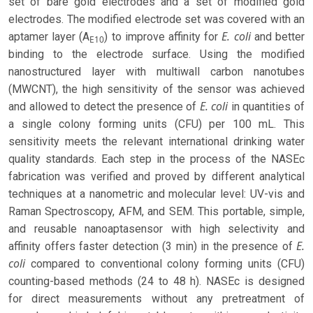
set of bare gold electrodes and a set of modified gold
electrodes. The modified electrode set was covered with an
E. coli
aptamer layer (A
) to improve affinity for
and better
E10
binding to the electrode surface. Using the modified
nanostructured layer with multiwall carbon nanotubes
(MWCNT), the high sensitivity of the sensor was achieved
E. coli
and allowed to detect the presence of
in quantities of
a single colony forming units (CFU) per 100 mL. This
sensitivity meets the relevant international drinking water
quality standards. Each step in the process of the NASEc
fabrication was verified and proved by different analytical
techniques at a nanometric and molecular level: UV-vis and
Raman Spectroscopy, AFM, and SEM. This portable, simple,
and reusable nanoaptasensor with high selectivity and
E.
affinity offers faster detection (3 min) in the presence of
coli
compared to conventional colony forming units (CFU)
counting-based methods (24 to 48 h). NASEc is designed
for direct measurements without any pretreatment of