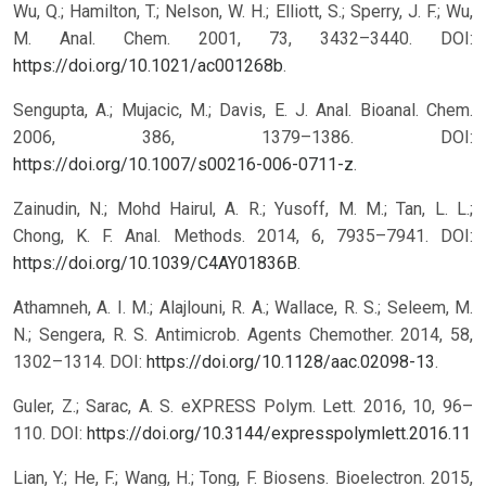
Wu, Q.; Hamilton, T.; Nelson, W. H.; Elliott, S.; Sperry, J. F.; Wu,
M. Anal. Chem. 2001, 73, 3432–3440. DOI:
https://doi.org/10.1021/ac001268b
.
Sengupta, A.; Mujacic, M.; Davis, E. J. Anal. Bioanal. Chem.
2006, 386, 1379–1386. DOI:
https://doi.org/10.1007/s00216-006-0711-z
.
Zainudin, N.; Mohd Hairul, A. R.; Yusoff, M. M.; Tan, L. L.;
Chong, K. F. Anal. Methods. 2014, 6, 7935–7941. DOI:
https://doi.org/10.1039/C4AY01836B
.
Athamneh, A. I. M.; Alajlouni, R. A.; Wallace, R. S.; Seleem, M.
N.; Sengera, R. S. Antimicrob. Agents Chemother. 2014, 58,
1302–1314. DOI:
https://doi.org/10.1128/aac.02098-13
.
Guler, Z.; Sarac, A. S. eXPRESS Polym. Lett. 2016, 10, 96–
110.
DOI:
https://doi.org/10.3144/expresspolymlett.2016.11
Lian, Y.; He, F.; Wang, H.; Tong, F. Biosens. Bioelectron. 2015,