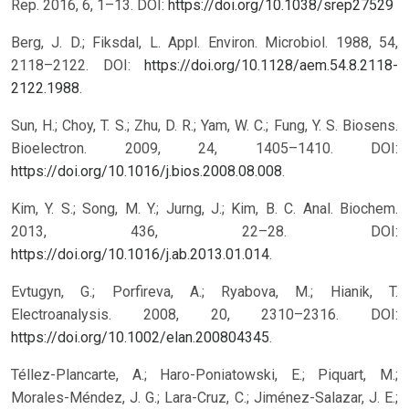
Rep. 2016, 6, 1–13.
DOI:
https://doi.org/10.1038/srep27529
Berg, J. D.; Fiksdal, L. Appl. Environ. Microbiol. 1988, 54,
2118–2122. DOI:
https://doi.org/10.1128/aem.54.8.2118-
2122.1988
.
Sun, H.; Choy, T. S.; Zhu, D. R.; Yam, W. C.; Fung, Y. S. Biosens.
Bioelectron. 2009, 24, 1405–1410. DOI:
https://doi.org/10.1016/j.bios.2008.08.008
.
Kim, Y. S.; Song, M. Y.; Jurng, J.; Kim, B. C. Anal. Biochem.
2013, 436, 22–28. DOI:
https://doi.org/10.1016/j.ab.2013.01.014
.
Evtugyn, G.; Porfireva, A.; Ryabova, M.; Hianik, T.
Electroanalysis. 2008, 20, 2310–2316. DOI:
https://doi.org/10.1002/elan.200804345
.
Téllez-Plancarte, A.; Haro-Poniatowski, E.; Piquart, M.;
Morales-Méndez, J. G.; Lara-Cruz, C.; Jiménez-Salazar, J. E.;