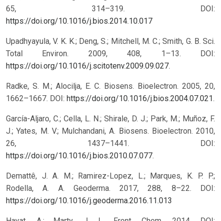
65, 314–319.
DOI:
https://doi.org/10.1016/j.bios.2014.10.017
Upadhyayula, V. K. K.; Deng, S.; Mitchell, M. C.; Smith, G. B. Sci.
Total Environ. 2009, 408, 1–13. DOI:
https://doi.org/10.1016/j.scitotenv.2009.09.027
.
Radke, S. M.; Alocilja, E. C. Biosens. Bioelectron. 2005, 20,
1662–1667. DOI:
https://doi.org/10.1016/j.bios.2004.07.021
.
García-Aljaro, C.; Cella, L. N.; Shirale, D. J.; Park, M.; Muñoz, F.
J.; Yates, M. V.; Mulchandani, A. Biosens. Bioelectron. 2010,
26, 1437–1441. DOI:
https://doi.org/10.1016/j.bios.2010.07.077
.
Demattê, J. A. M.; Ramirez-Lopez, L.; Marques, K. P. P.;
Rodella, A. A. Geoderma. 2017, 288, 8–22.
DOI:
https://doi.org/10.1016/j.geoderma.2016.11.013
Hayat, A.; Marty, J. L. Front. Chem. 2014. DOI: