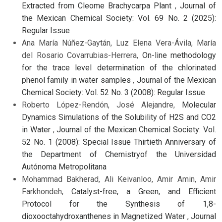
Extracted from Cleome Brachycarpa Plant
,
Journal of
the Mexican Chemical Society: Vol. 69 No. 2 (2025):
Regular Issue
Ana María Núñez-Gaytán, Luz Elena Vera-Ávila, María
del Rosario Covarrubias-Herrera,
On-line methodology
for the trace level determination of the chlorinated
phenol family in water samples
,
Journal of the Mexican
Chemical Society: Vol. 52 No. 3 (2008): Regular Issue
Roberto López-Rendón, José Alejandre,
Molecular
Dynamics Simulations of the Solubility of H2S and CO2
in Water
,
Journal of the Mexican Chemical Society: Vol.
52 No. 1 (2008): Special Issue Thirtieth Anniversary of
the Department of Chemistryof the Universidad
Autónoma Metropolitana
Mohammad Bakherad, Ali Keivanloo, Amir Amin, Amir
Farkhondeh,
Catalyst-free, a Green, and Efficient
Protocol for the Synthesis of 1,8-
dioxooctahydroxanthenes in Magnetized Water
,
Journal