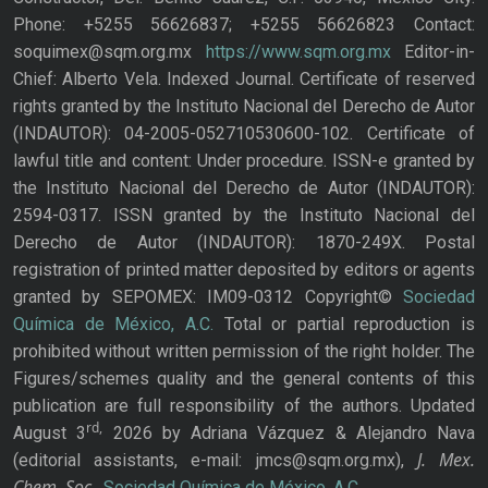
Phone: +5255 56626837; +5255 56626823 Contact:
soquimex@sqm.org.mx
https://www.sqm.org.mx
Editor-in-
Chief: Alberto Vela. Indexed Journal. Certificate of reserved
rights granted by the Instituto Nacional del Derecho de Autor
(INDAUTOR): 04-2005-052710530600-102. Certificate of
lawful title and content: Under procedure. ISSN-e granted by
the Instituto Nacional del Derecho de Autor (INDAUTOR):
2594-0317. ISSN granted by the Instituto Nacional del
Derecho de Autor (INDAUTOR): 1870-249X. Postal
registration of printed matter deposited by editors or agents
granted by SEPOMEX: IM09-0312 Copyright©
Sociedad
Química de México, A.C.
Total or partial reproduction is
prohibited without written permission of the right holder. The
Figures/schemes quality and the general contents of this
publication are full responsibility of the authors. Updated
rd,
August 3
2026 by Adriana Vázquez & Alejandro Nava
J. Mex.
(editorial assistants, e-mail: jmcs@sqm.org.mx),
Chem. Soc.
,
Sociedad Química de México, A.C.