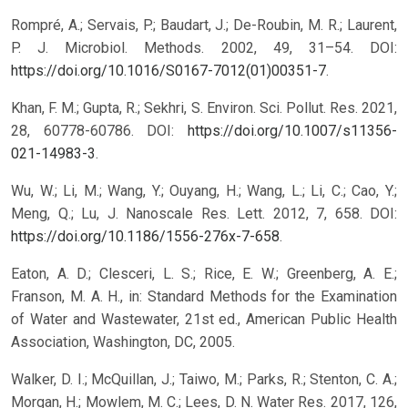
Rompré, A.; Servais, P.; Baudart, J.; De-Roubin, M. R.; Laurent,
P. J. Microbiol. Methods. 2002, 49, 31–54. DOI:
https://doi.org/10.1016/S0167-7012(01)00351-7
.
Khan, F. M.; Gupta, R.; Sekhri, S. Environ. Sci. Pollut. Res. 2021,
28, 60778-60786. DOI:
https://doi.org/10.1007/s11356-
021-14983-3
.
Wu, W.; Li, M.; Wang, Y.; Ouyang, H.; Wang, L.; Li, C.; Cao, Y.;
Meng, Q.; Lu, J. Nanoscale Res. Lett. 2012, 7, 658. DOI:
https://doi.org/10.1186/1556-276x-7-658
.
Eaton, A. D.; Clesceri, L. S.; Rice, E. W.; Greenberg, A. E.;
Franson, M. A. H., in: Standard Methods for the Examination
of Water and Wastewater, 21st ed., American Public Health
Association, Washington, DC, 2005.
Walker, D. I.; McQuillan, J.; Taiwo, M.; Parks, R.; Stenton, C. A.;
Morgan, H.; Mowlem, M. C.; Lees, D. N. Water Res. 2017, 126,