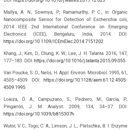
DOI:
https://doi.org/10.1016/j.watres.2017.12.023
.
Mallya, A. N.; Sowmya, P.; Ramamurthy, P. C., in: Organic
Nanocomposite Sensor for Detection of Escherichia coli,
2014 IEEE 2nd International Conference on Emerging
Electronics (ICEE), Bengaluru, India, 2014.
DOI:
https://doi.org/10.1109/ICEmElec.2014.7151202
Khang, J.; Kim, D.; Chung, K. W.; Lee, J. H. Talanta. 2016, 147,
177–183.
DOI:
https://doi.org/10.1016/j.talanta.2015.09.055
Van Poucke, S. O.; Nelis, H. Appl. Environ. Microbiol. 1995, 61,
4505–4509. DOI:
https://doi.org/10.1128/aem.61.12.4505-
4509.1995
.
Loaiza, Ó. A.; Campuzano, S.; Pedrero, M.; García, P.;
Pingarrón, J. M. Analyst. 2009, 134, 34–37. DOI:
https://doi.org/10.1039/b815307h
.
Wutor, V. C.; Togo, C. A.; Limson, J. L.; Pletschke, B. I. Enzyme