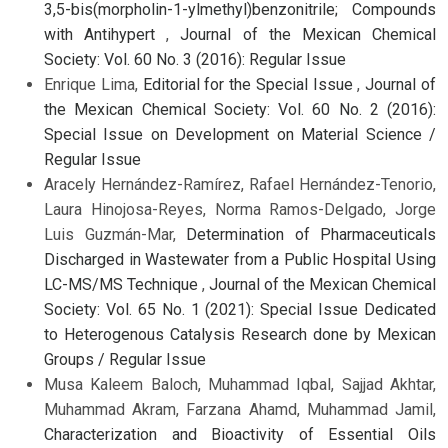
3,5-bis(morpholin-1-ylmethyl)benzonitrile; Compounds
with Antihypert
,
Journal of the Mexican Chemical
Society: Vol. 60 No. 3 (2016): Regular Issue
Enrique Lima,
Editorial for the Special Issue
,
Journal of
the Mexican Chemical Society: Vol. 60 No. 2 (2016):
Special Issue on Development on Material Science /
Regular Issue
Aracely Hernández-Ramírez, Rafael Hernández-Tenorio,
Laura Hinojosa-Reyes, Norma Ramos-Delgado, Jorge
Luis Guzmán-Mar,
Determination of Pharmaceuticals
Discharged in Wastewater from a Public Hospital Using
LC-MS/MS Technique
,
Journal of the Mexican Chemical
Society: Vol. 65 No. 1 (2021): Special Issue Dedicated
to Heterogenous Catalysis Research done by Mexican
Groups / Regular Issue
Musa Kaleem Baloch, Muhammad Iqbal, Sajjad Akhtar,
Muhammad Akram, Farzana Ahamd, Muhammad Jamil,
Characterization and Bioactivity of Essential Oils