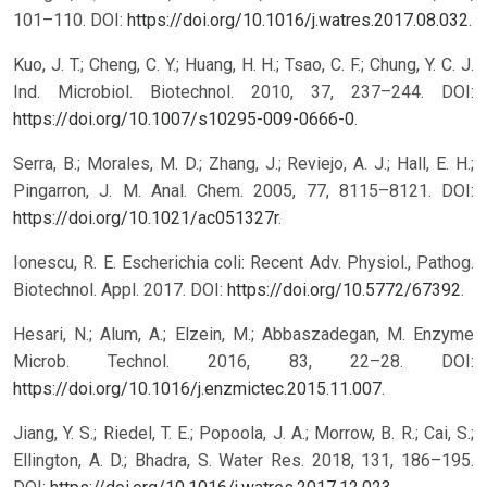
101–110. DOI:
https://doi.org/10.1016/j.watres.2017.08.032
.
Kuo, J. T.; Cheng, C. Y.; Huang, H. H.; Tsao, C. F.; Chung, Y. C. J.
Ind. Microbiol. Biotechnol. 2010, 37, 237–244. DOI:
https://doi.org/10.1007/s10295-009-0666-0
.
Serra, B.; Morales, M. D.; Zhang, J.; Reviejo, A. J.; Hall, E. H.;
Pingarron, J. M. Anal. Chem. 2005, 77, 8115–8121. DOI:
https://doi.org/10.1021/ac051327r
.
Ionescu, R. E. Escherichia coli: Recent Adv. Physiol., Pathog.
Biotechnol. Appl. 2017. DOI:
https://doi.org/10.5772/67392
.
Hesari, N.; Alum, A.; Elzein, M.; Abbaszadegan, M. Enzyme
Microb. Technol. 2016, 83, 22–28. DOI:
https://doi.org/10.1016/j.enzmictec.2015.11.007
.
Jiang, Y. S.; Riedel, T. E.; Popoola, J. A.; Morrow, B. R.; Cai, S.;
Ellington, A. D.; Bhadra, S. Water Res. 2018, 131, 186–195.