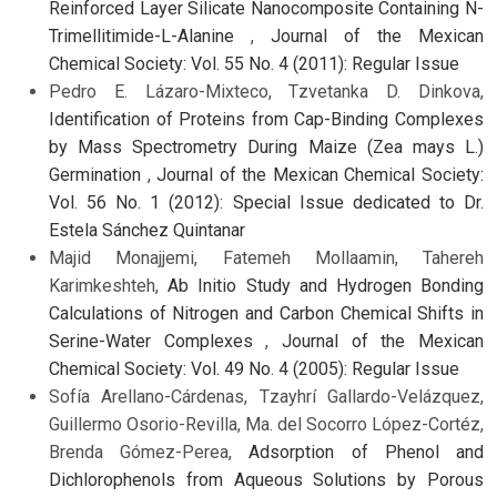
Reinforced Layer Silicate Nanocomposite Containing N-
Trimellitimide-L-Alanine
,
Journal of the Mexican
Chemical Society: Vol. 55 No. 4 (2011): Regular Issue
Pedro E. Lázaro-Mixteco, Tzvetanka D. Dinkova,
Identification of Proteins from Cap-Binding Complexes
by Mass Spectrometry During Maize (Zea mays L.)
Germination
,
Journal of the Mexican Chemical Society:
Vol. 56 No. 1 (2012): Special Issue dedicated to Dr.
Estela Sánchez Quintanar
Majid Monajjemi, Fatemeh Mollaamin, Tahereh
Karimkeshteh,
Ab Initio Study and Hydrogen Bonding
Calculations of Nitrogen and Carbon Chemical Shifts in
Serine-Water Complexes
,
Journal of the Mexican
Chemical Society: Vol. 49 No. 4 (2005): Regular Issue
Sofía Arellano-Cárdenas, Tzayhrí Gallardo-Velázquez,
Guillermo Osorio-Revilla, Ma. del Socorro López-Cortéz,
Brenda Gómez-Perea,
Adsorption of Phenol and
Dichlorophenols from Aqueous Solutions by Porous