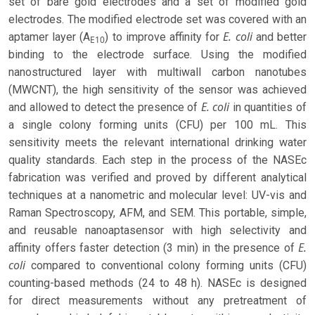
set of bare gold electrodes and a set of modified gold
electrodes. The modified electrode set was covered with an
E. coli
aptamer layer (A
) to improve affinity for
and better
E10
binding to the electrode surface. Using the modified
nanostructured layer with multiwall carbon nanotubes
(MWCNT), the high sensitivity of the sensor was achieved
E. coli
and allowed to detect the presence of
in quantities of
a single colony forming units (CFU) per 100 mL. This
sensitivity meets the relevant international drinking water
quality standards. Each step in the process of the NASEc
fabrication was verified and proved by different analytical
techniques at a nanometric and molecular level: UV-vis and
Raman Spectroscopy, AFM, and SEM. This portable, simple,
and reusable nanoaptasensor with high selectivity and
E.
affinity offers faster detection (3 min) in the presence of
coli
compared to conventional colony forming units (CFU)
counting-based methods (24 to 48 h). NASEc is designed
for direct measurements without any pretreatment of