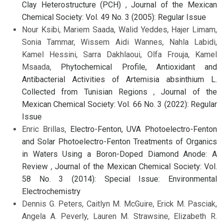
Clay Heterostructure (PCH)
,
Journal of the Mexican
Chemical Society: Vol. 49 No. 3 (2005): Regular Issue
Nour Ksibi, Mariem Saada, Walid Yeddes, Hajer Limam,
Sonia Tammar, Wissem Aidi Wannes, Nahla Labidi,
Kamel Hessini, Sarra Dakhlaoui, Olfa Frouja, Kamel
Msaada,
Phytochemical Profile, Antioxidant and
Antibacterial Activities of Artemisia absinthium L.
Collected from Tunisian Regions
,
Journal of the
Mexican Chemical Society: Vol. 66 No. 3 (2022): Regular
Issue
Enric Brillas,
Electro-Fenton, UVA Photoelectro-Fenton
and Solar Photoelectro-Fenton Treatments of Organics
in Waters Using a Boron-Doped Diamond Anode: A
Review
,
Journal of the Mexican Chemical Society: Vol.
58 No. 3 (2014): Special Issue: Environmental
Electrochemistry
Dennis G. Peters, Caitlyn M. McGuire, Erick M. Pasciak,
Angela A. Peverly, Lauren M. Strawsine, Elizabeth R.