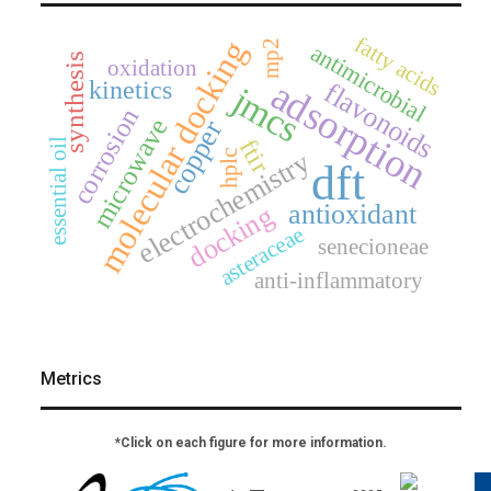
fatty acids
molecular docking
mp2
antimicrobial
synthesis
oxidation
adsorption
kinetics
flavonoids
jmcs
corrosion
microwave
copper
ftir
essential oil
electrochemistry
hplc
dft
antioxidant
docking
asteraceae
senecioneae
anti-inflammatory
Metrics
*Click on each figure for more information.