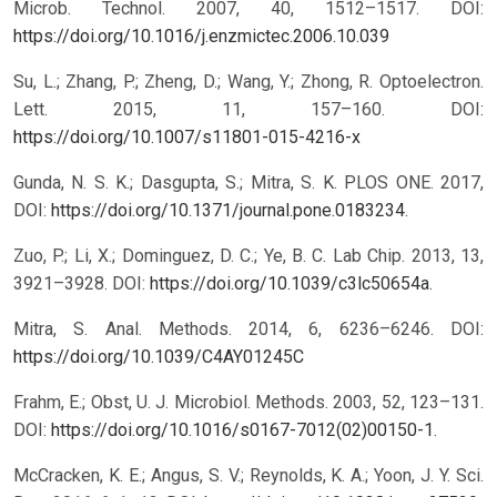
Microb. Technol. 2007, 40, 1512–1517.
DOI:
https://doi.org/10.1016/j.enzmictec.2006.10.039
Su, L.; Zhang, P.; Zheng, D.; Wang, Y.; Zhong, R. Optoelectron.
Lett. 2015, 11, 157–160.
DOI:
https://doi.org/10.1007/s11801-015-4216-x
Gunda, N. S. K.; Dasgupta, S.; Mitra, S. K. PLOS ONE. 2017,
DOI:
https://doi.org/10.1371/journal.pone.0183234
.
Zuo, P.; Li, X.; Dominguez, D. C.; Ye, B. C. Lab Chip. 2013, 13,
3921–3928. DOI:
https://doi.org/10.1039/c3lc50654a
.
Mitra, S. Anal. Methods. 2014, 6, 6236–6246.
DOI:
https://doi.org/10.1039/C4AY01245C
Frahm, E.; Obst, U. J. Microbiol. Methods. 2003, 52, 123–131.
DOI:
https://doi.org/10.1016/s0167-7012(02)00150-1
.
McCracken, K. E.; Angus, S. V.; Reynolds, K. A.; Yoon, J. Y. Sci.