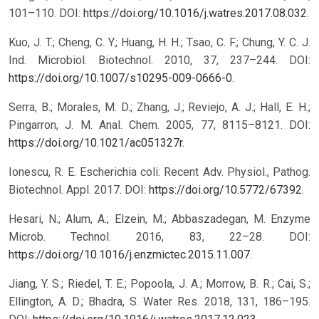
101–110. DOI:
https://doi.org/10.1016/j.watres.2017.08.032
.
Kuo, J. T.; Cheng, C. Y.; Huang, H. H.; Tsao, C. F.; Chung, Y. C. J.
Ind. Microbiol. Biotechnol. 2010, 37, 237–244. DOI:
https://doi.org/10.1007/s10295-009-0666-0
.
Serra, B.; Morales, M. D.; Zhang, J.; Reviejo, A. J.; Hall, E. H.;
Pingarron, J. M. Anal. Chem. 2005, 77, 8115–8121. DOI:
https://doi.org/10.1021/ac051327r
.
Ionescu, R. E. Escherichia coli: Recent Adv. Physiol., Pathog.
Biotechnol. Appl. 2017. DOI:
https://doi.org/10.5772/67392
.
Hesari, N.; Alum, A.; Elzein, M.; Abbaszadegan, M. Enzyme
Microb. Technol. 2016, 83, 22–28. DOI:
https://doi.org/10.1016/j.enzmictec.2015.11.007
.
Jiang, Y. S.; Riedel, T. E.; Popoola, J. A.; Morrow, B. R.; Cai, S.;
Ellington, A. D.; Bhadra, S. Water Res. 2018, 131, 186–195.