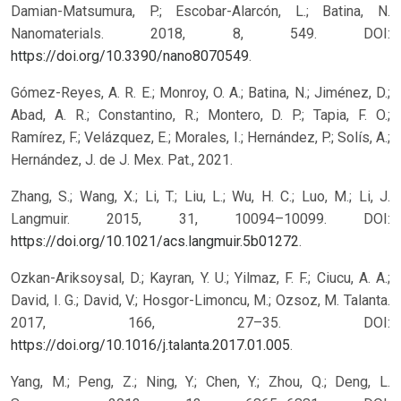
Damian-Matsumura, P.; Escobar-Alarcón, L.; Batina, N.
Nanomaterials. 2018, 8, 549. DOI:
https://doi.org/10.3390/nano8070549
.
Gómez-Reyes, A. R. E.; Monroy, O. A.; Batina, N.; Jiménez, D.;
Abad, A. R.; Constantino, R.; Montero, D. P.; Tapia, F. O.;
Ramírez, F.; Velázquez, E.; Morales, I.; Hernández, P.; Solís, A.;
Hernández, J. de J. Mex. Pat., 2021.
Zhang, S.; Wang, X.; Li, T.; Liu, L.; Wu, H. C.; Luo, M.; Li, J.
Langmuir. 2015, 31, 10094–10099. DOI:
https://doi.org/10.1021/acs.langmuir.5b01272
.
Ozkan-Ariksoysal, D.; Kayran, Y. U.; Yilmaz, F. F.; Ciucu, A. A.;
David, I. G.; David, V.; Hosgor-Limoncu, M.; Ozsoz, M. Talanta.
2017, 166, 27–35. DOI:
https://doi.org/10.1016/j.talanta.2017.01.005
.
Yang, M.; Peng, Z.; Ning, Y.; Chen, Y.; Zhou, Q.; Deng, L.