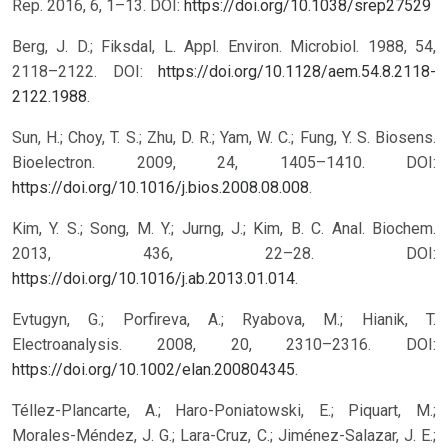
Rep. 2016, 6, 1–13.
DOI:
https://doi.org/10.1038/srep27529
Berg, J. D.; Fiksdal, L. Appl. Environ. Microbiol. 1988, 54,
2118–2122. DOI:
https://doi.org/10.1128/aem.54.8.2118-
2122.1988
.
Sun, H.; Choy, T. S.; Zhu, D. R.; Yam, W. C.; Fung, Y. S. Biosens.
Bioelectron. 2009, 24, 1405–1410. DOI:
https://doi.org/10.1016/j.bios.2008.08.008
.
Kim, Y. S.; Song, M. Y.; Jurng, J.; Kim, B. C. Anal. Biochem.
2013, 436, 22–28. DOI:
https://doi.org/10.1016/j.ab.2013.01.014
.
Evtugyn, G.; Porfireva, A.; Ryabova, M.; Hianik, T.
Electroanalysis. 2008, 20, 2310–2316. DOI:
https://doi.org/10.1002/elan.200804345
.
Téllez-Plancarte, A.; Haro-Poniatowski, E.; Piquart, M.;
Morales-Méndez, J. G.; Lara-Cruz, C.; Jiménez-Salazar, J. E.;