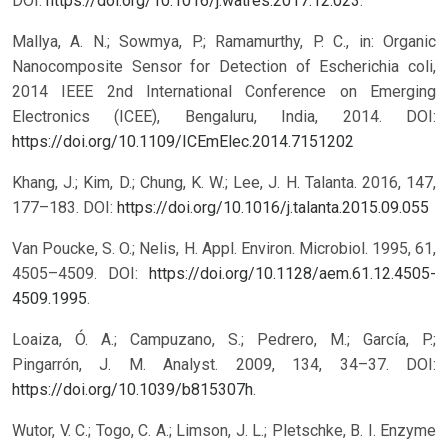
DOI:
https://doi.org/10.1016/j.watres.2017.12.023
.
Mallya, A. N.; Sowmya, P.; Ramamurthy, P. C., in: Organic
Nanocomposite Sensor for Detection of Escherichia coli,
2014 IEEE 2nd International Conference on Emerging
Electronics (ICEE), Bengaluru, India, 2014.
DOI:
https://doi.org/10.1109/ICEmElec.2014.7151202
Khang, J.; Kim, D.; Chung, K. W.; Lee, J. H. Talanta. 2016, 147,
177–183.
DOI:
https://doi.org/10.1016/j.talanta.2015.09.055
Van Poucke, S. O.; Nelis, H. Appl. Environ. Microbiol. 1995, 61,
4505–4509. DOI:
https://doi.org/10.1128/aem.61.12.4505-
4509.1995
.
Loaiza, Ó. A.; Campuzano, S.; Pedrero, M.; García, P.;
Pingarrón, J. M. Analyst. 2009, 134, 34–37. DOI:
https://doi.org/10.1039/b815307h
.
Wutor, V. C.; Togo, C. A.; Limson, J. L.; Pletschke, B. I. Enzyme