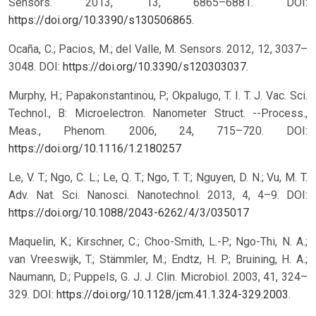
Sensors. 2013, 13, 6865–6881. DOI:
https://doi.org/10.3390/s130506865
.
Ocaña, C.; Pacios, M.; del Valle, M. Sensors. 2012, 12, 3037–
3048. DOI:
https://doi.org/10.3390/s120303037
.
Murphy, H.; Papakonstantinou, P.; Okpalugo, T. I. T. J. Vac. Sci.
Technol., B: Microelectron. Nanometer Struct. --Process.,
Meas., Phenom. 2006, 24, 715–720.
DOI:
https://doi.org/10.1116/1.2180257
Le, V. T.; Ngo, C. L.; Le, Q. T.; Ngo, T. T.; Nguyen, D. N.; Vu, M. T.
Adv. Nat. Sci. Nanosci. Nanotechnol. 2013, 4, 4–9.
DOI:
https://doi.org/10.1088/2043-6262/4/3/035017
Maquelin, K.; Kirschner, C.; Choo-Smith, L.-P.; Ngo-Thi, N. A.;
van Vreeswijk, T.; Stämmler, M.; Endtz, H. P.; Bruining, H. A.;
Naumann, D.; Puppels, G. J. J. Clin. Microbiol. 2003, 41, 324–
329. DOI:
https://doi.org/10.1128/jcm.41.1.324-329.2003
.