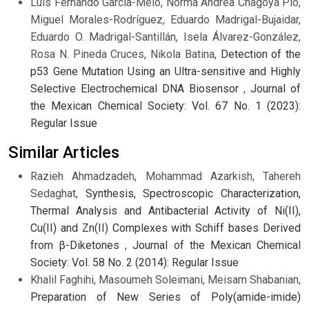
Luis Fernando Garcia-Melo, Norma Andrea Chagoya Pio,
Miguel Morales-Rodríguez, Eduardo Madrigal-Bujaidar,
Eduardo O. Madrigal-Santillán, Isela Álvarez-González,
Rosa N. Pineda Cruces, Nikola Batina,
Detection of the
p53 Gene Mutation Using an Ultra-sensitive and Highly
Selective Electrochemical DNA Biosensor
,
Journal of
the Mexican Chemical Society: Vol. 67 No. 1 (2023):
Regular Issue
Similar Articles
Razieh Ahmadzadeh, Mohammad Azarkish, Tahereh
Sedaghat,
Synthesis, Spectroscopic Characterization,
Thermal Analysis and Antibacterial Activity of Ni(II),
Cu(II) and Zn(II) Complexes with Schiff bases Derived
from β-Diketones
,
Journal of the Mexican Chemical
Society: Vol. 58 No. 2 (2014): Regular Issue
Khalil Faghihi, Masoumeh Soleimani, Meisam Shabanian,
Preparation of New Series of Poly(amide-imide)