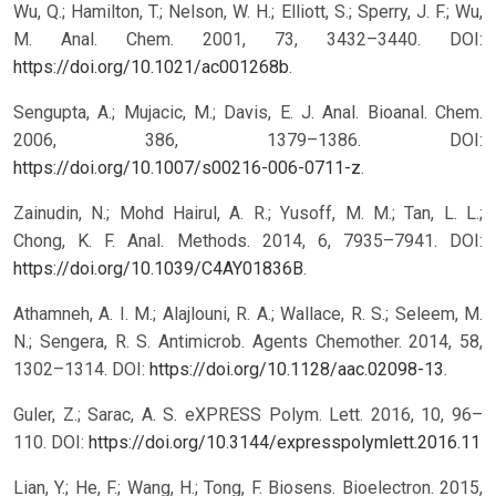
Wu, Q.; Hamilton, T.; Nelson, W. H.; Elliott, S.; Sperry, J. F.; Wu,
M. Anal. Chem. 2001, 73, 3432–3440. DOI:
https://doi.org/10.1021/ac001268b
.
Sengupta, A.; Mujacic, M.; Davis, E. J. Anal. Bioanal. Chem.
2006, 386, 1379–1386. DOI:
https://doi.org/10.1007/s00216-006-0711-z
.
Zainudin, N.; Mohd Hairul, A. R.; Yusoff, M. M.; Tan, L. L.;
Chong, K. F. Anal. Methods. 2014, 6, 7935–7941. DOI:
https://doi.org/10.1039/C4AY01836B
.
Athamneh, A. I. M.; Alajlouni, R. A.; Wallace, R. S.; Seleem, M.
N.; Sengera, R. S. Antimicrob. Agents Chemother. 2014, 58,
1302–1314. DOI:
https://doi.org/10.1128/aac.02098-13
.
Guler, Z.; Sarac, A. S. eXPRESS Polym. Lett. 2016, 10, 96–
110.
DOI:
https://doi.org/10.3144/expresspolymlett.2016.11
Lian, Y.; He, F.; Wang, H.; Tong, F. Biosens. Bioelectron. 2015,