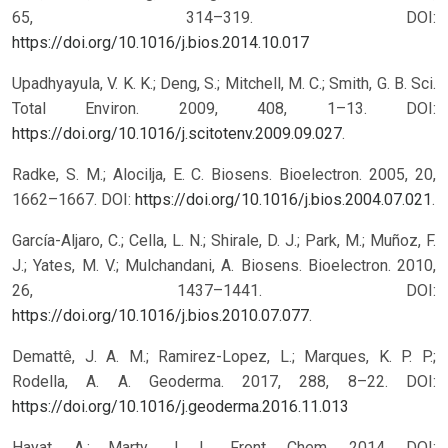
65, 314–319.
DOI:
https://doi.org/10.1016/j.bios.2014.10.017
Upadhyayula, V. K. K.; Deng, S.; Mitchell, M. C.; Smith, G. B. Sci.
Total Environ. 2009, 408, 1–13. DOI:
https://doi.org/10.1016/j.scitotenv.2009.09.027
.
Radke, S. M.; Alocilja, E. C. Biosens. Bioelectron. 2005, 20,
1662–1667. DOI:
https://doi.org/10.1016/j.bios.2004.07.021
.
García-Aljaro, C.; Cella, L. N.; Shirale, D. J.; Park, M.; Muñoz, F.
J.; Yates, M. V.; Mulchandani, A. Biosens. Bioelectron. 2010,
26, 1437–1441. DOI:
https://doi.org/10.1016/j.bios.2010.07.077
.
Demattê, J. A. M.; Ramirez-Lopez, L.; Marques, K. P. P.;
Rodella, A. A. Geoderma. 2017, 288, 8–22.
DOI:
https://doi.org/10.1016/j.geoderma.2016.11.013
Hayat, A.; Marty, J. L. Front. Chem. 2014. DOI: