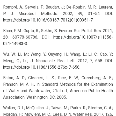
Rompré, A.; Servais, P.; Baudart, J.; De-Roubin, M. R.; Laurent,
P. J. Microbiol. Methods. 2002, 49, 31–54. DOI:
https://doi.org/10.1016/S0167-7012(01)00351-7
.
Khan, F. M.; Gupta, R.; Sekhri, S. Environ. Sci. Pollut. Res. 2021,
28, 60778-60786. DOI:
https://doi.org/10.1007/s11356-
021-14983-3
.
Wu, W.; Li, M.; Wang, Y.; Ouyang, H.; Wang, L.; Li, C.; Cao, Y.;
Meng, Q.; Lu, J. Nanoscale Res. Lett. 2012, 7, 658. DOI:
https://doi.org/10.1186/1556-276x-7-658
.
Eaton, A. D.; Clesceri, L. S.; Rice, E. W.; Greenberg, A. E.;
Franson, M. A. H., in: Standard Methods for the Examination
of Water and Wastewater, 21st ed., American Public Health
Association, Washington, DC, 2005.
Walker, D. I.; McQuillan, J.; Taiwo, M.; Parks, R.; Stenton, C. A.;
Morgan, H.; Mowlem, M. C.; Lees, D. N. Water Res. 2017, 126,