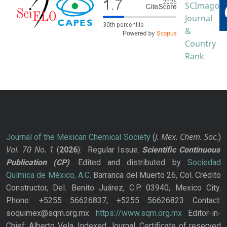
J. Mex. Chem. Soc.
Journal of the Mexican Chemical Society
(
)
Vol. 70
No.
1
(
2026
): Regular Issue.
Scientific Continuous
Publication
(CP)
. Edited and distributed by
Sociedad
Química de México, A.C.
Barranca del Muerto 26, Col. Crédito
Constructor, Del. Benito Juárez, C.P. 03940, Mexico City.
Phone: +5255 56626837; +5255 56626823 Contact:
soquimex@sqm.org.mx
https://www.sqm.org.mx
Editor-in-
Chief: Alberto Vela. Indexed Journal. Certificate of reserved