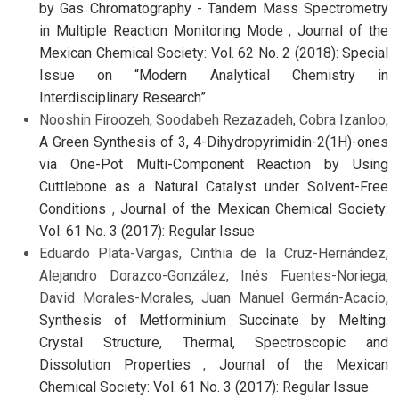
by Gas Chromatography - Tandem Mass Spectrometry
in Multiple Reaction Monitoring Mode
,
Journal of the
Mexican Chemical Society: Vol. 62 No. 2 (2018): Special
Issue on “Modern Analytical Chemistry in
Interdisciplinary Research”
Nooshin Firoozeh, Soodabeh Rezazadeh, Cobra Izanloo,
A Green Synthesis of 3, 4-Dihydropyrimidin-2(1H)-ones
via One-Pot Multi-Component Reaction by Using
Cuttlebone as a Natural Catalyst under Solvent-Free
Conditions
,
Journal of the Mexican Chemical Society:
Vol. 61 No. 3 (2017): Regular Issue
Eduardo Plata-Vargas, Cinthia de la Cruz-Hernández,
Alejandro Dorazco-González, Inés Fuentes-Noriega,
David Morales-Morales, Juan Manuel Germán-Acacio,
Synthesis of Metforminium Succinate by Melting.
Crystal Structure, Thermal, Spectroscopic and
Dissolution Properties
,
Journal of the Mexican
Chemical Society: Vol. 61 No. 3 (2017): Regular Issue