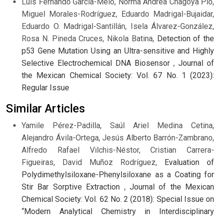
Luis Fernando Garcia-Melo, Norma Andrea Chagoya Pio,
Miguel Morales-Rodríguez, Eduardo Madrigal-Bujaidar,
Eduardo O. Madrigal-Santillán, Isela Álvarez-González,
Rosa N. Pineda Cruces, Nikola Batina,
Detection of the
p53 Gene Mutation Using an Ultra-sensitive and Highly
Selective Electrochemical DNA Biosensor
,
Journal of
the Mexican Chemical Society: Vol. 67 No. 1 (2023):
Regular Issue
Similar Articles
Yamile Pérez-Padilla, Saúl Ariel Medina Cetina,
Alejandro Ávila-Ortega, Jesús Alberto Barrón-Zambrano,
Alfredo Rafael Vilchis-Néstor, Cristian Carrera-
Figueiras, David Muñoz Rodríguez,
Evaluation of
Polydimethylsiloxane-Phenylsiloxane as a Coating for
Stir Bar Sorptive Extraction
,
Journal of the Mexican
Chemical Society: Vol. 62 No. 2 (2018): Special Issue on
“Modern Analytical Chemistry in Interdisciplinary