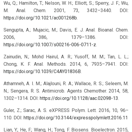
Wu, Q.; Hamilton, T.; Nelson, W. H.; Elliott, S.; Sperry, J. F.; Wu,
M. Anal. Chem. 2001, 73, 3432–3440. DOI:
https://doi.org/10.1021/ac001268b
.
Sengupta, A.; Mujacic, M.; Davis, E. J. Anal. Bioanal. Chem.
2006, 386, 1379–1386. DOI:
https://doi.org/10.1007/s00216-006-0711-z
.
Zainudin, N.; Mohd Hairul, A. R.; Yusoff, M. M.; Tan, L. L.;
Chong, K. F. Anal. Methods. 2014, 6, 7935–7941. DOI:
https://doi.org/10.1039/C4AY01836B
.
Athamneh, A. I. M.; Alajlouni, R. A.; Wallace, R. S.; Seleem, M.
N.; Sengera, R. S. Antimicrob. Agents Chemother. 2014, 58,
1302–1314. DOI:
https://doi.org/10.1128/aac.02098-13
.
Guler, Z.; Sarac, A. S. eXPRESS Polym. Lett. 2016, 10, 96–
110.
DOI:
https://doi.org/10.3144/expresspolymlett.2016.11
Lian, Y.; He, F.; Wang, H.; Tong, F. Biosens. Bioelectron. 2015,