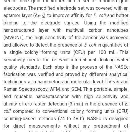
set of bare gold electrodes and a set of modified gold
electrodes. The modified electrode set was covered with an
E. coli
aptamer layer (A
) to improve affinity for
and better
E10
binding to the electrode surface. Using the modified
nanostructured layer with multiwall carbon nanotubes
(MWCNT), the high sensitivity of the sensor was achieved
E. coli
and allowed to detect the presence of
in quantities of
a single colony forming units (CFU) per 100 mL. This
sensitivity meets the relevant international drinking water
quality standards. Each step in the process of the NASEc
fabrication was verified and proved by different analytical
techniques at a nanometric and molecular level: UV-vis and
Raman Spectroscopy, AFM, and SEM. This portable, simple,
and reusable nanoaptasensor with high selectivity and
E.
affinity offers faster detection (3 min) in the presence of
coli
compared to conventional colony forming units (CFU)
counting-based methods (24 to 48 h). NASEc is designed
for direct measurements without any pretreatment of