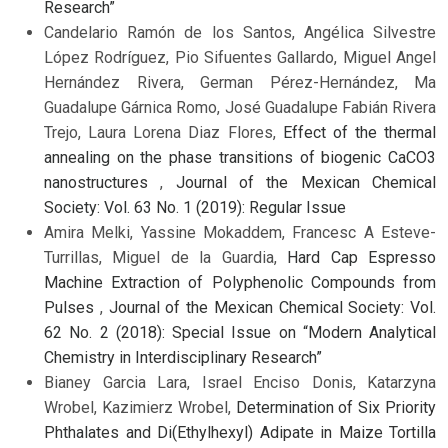
Research”
Candelario Ramón de los Santos, Angélica Silvestre
López Rodríguez, Pio Sifuentes Gallardo, Miguel Angel
Hernández Rivera, German Pérez-Hernández, Ma
Guadalupe Gárnica Romo, José Guadalupe Fabián Rivera
Trejo, Laura Lorena Diaz Flores,
Effect of the thermal
annealing on the phase transitions of biogenic CaCO3
nanostructures
,
Journal of the Mexican Chemical
Society: Vol. 63 No. 1 (2019): Regular Issue
Amira Melki, Yassine Mokaddem, Francesc A Esteve-
Turrillas, Miguel de la Guardia,
Hard Cap Espresso
Machine Extraction of Polyphenolic Compounds from
Pulses
,
Journal of the Mexican Chemical Society: Vol.
62 No. 2 (2018): Special Issue on “Modern Analytical
Chemistry in Interdisciplinary Research”
Bianey Garcia Lara, Israel Enciso Donis, Katarzyna
Wrobel, Kazimierz Wrobel,
Determination of Six Priority
Phthalates and Di(Ethylhexyl) Adipate in Maize Tortilla