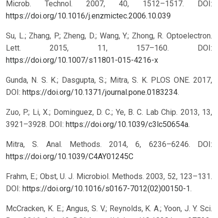
Microb. Technol. 2007, 40, 1512–1517.
DOI:
https://doi.org/10.1016/j.enzmictec.2006.10.039
Su, L.; Zhang, P.; Zheng, D.; Wang, Y.; Zhong, R. Optoelectron.
Lett. 2015, 11, 157–160.
DOI:
https://doi.org/10.1007/s11801-015-4216-x
Gunda, N. S. K.; Dasgupta, S.; Mitra, S. K. PLOS ONE. 2017,
DOI:
https://doi.org/10.1371/journal.pone.0183234
.
Zuo, P.; Li, X.; Dominguez, D. C.; Ye, B. C. Lab Chip. 2013, 13,
3921–3928. DOI:
https://doi.org/10.1039/c3lc50654a
.
Mitra, S. Anal. Methods. 2014, 6, 6236–6246.
DOI:
https://doi.org/10.1039/C4AY01245C
Frahm, E.; Obst, U. J. Microbiol. Methods. 2003, 52, 123–131.
DOI:
https://doi.org/10.1016/s0167-7012(02)00150-1
.
McCracken, K. E.; Angus, S. V.; Reynolds, K. A.; Yoon, J. Y. Sci.