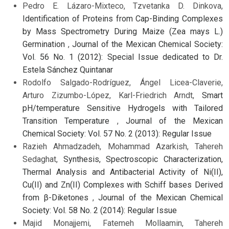
Pedro E. Lázaro-Mixteco, Tzvetanka D. Dinkova,
Identification of Proteins from Cap-Binding Complexes
by Mass Spectrometry During Maize (Zea mays L.)
Germination
,
Journal of the Mexican Chemical Society:
Vol. 56 No. 1 (2012): Special Issue dedicated to Dr.
Estela Sánchez Quintanar
Rodolfo Salgado-Rodríguez, Ángel Licea-Claverie,
Arturo Zizumbo-López, Karl-Friedrich Arndt,
Smart
pH/temperature Sensitive Hydrogels with Tailored
Transition Temperature
,
Journal of the Mexican
Chemical Society: Vol. 57 No. 2 (2013): Regular Issue
Razieh Ahmadzadeh, Mohammad Azarkish, Tahereh
Sedaghat,
Synthesis, Spectroscopic Characterization,
Thermal Analysis and Antibacterial Activity of Ni(II),
Cu(II) and Zn(II) Complexes with Schiff bases Derived
from β-Diketones
,
Journal of the Mexican Chemical
Society: Vol. 58 No. 2 (2014): Regular Issue
Majid Monajjemi, Fatemeh Mollaamin, Tahereh