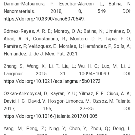
Damian-Matsumura, P.; Escobar-Alarcón, L.; Batina, N.
Nanomaterials. 2018, 8, 549. DOI:
https://doi.org/10.3390/nano8070549
.
Gómez-Reyes, A. R. E.; Monroy, O. A.; Batina, N.; Jiménez, D.;
Abad, A. R.; Constantino, R.; Montero, D. P.; Tapia, F. O.;
Ramírez, F.; Velázquez, E.; Morales, I.; Hernández, P.; Solís, A.;
Hernández, J. de J. Mex. Pat., 2021.
Zhang, S.; Wang, X.; Li, T.; Liu, L.; Wu, H. C.; Luo, M.; Li, J.
Langmuir. 2015, 31, 10094–10099. DOI:
https://doi.org/10.1021/acs.langmuir.5b01272
.
Ozkan-Ariksoysal, D.; Kayran, Y. U.; Yilmaz, F. F.; Ciucu, A. A.;
David, I. G.; David, V.; Hosgor-Limoncu, M.; Ozsoz, M. Talanta.
2017, 166, 27–35. DOI:
https://doi.org/10.1016/j.talanta.2017.01.005
.
Yang, M.; Peng, Z.; Ning, Y.; Chen, Y.; Zhou, Q.; Deng, L.