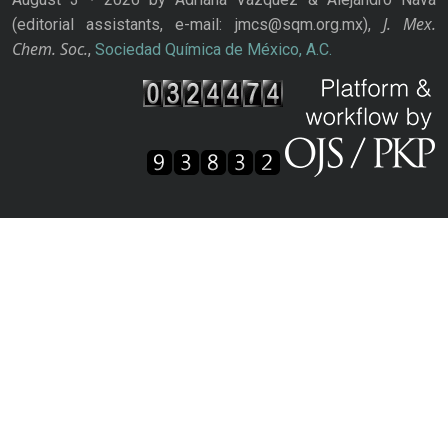
J. Mex.
(editorial assistants, e-mail: jmcs@sqm.org.mx),
Chem. Soc.
,
Sociedad Química de México, A.C.