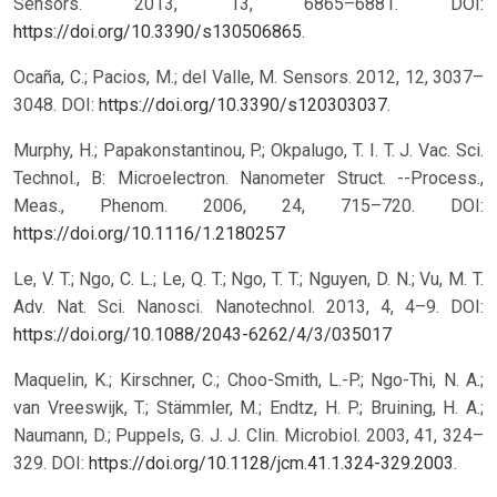
Sensors. 2013, 13, 6865–6881. DOI:
https://doi.org/10.3390/s130506865
.
Ocaña, C.; Pacios, M.; del Valle, M. Sensors. 2012, 12, 3037–
3048. DOI:
https://doi.org/10.3390/s120303037
.
Murphy, H.; Papakonstantinou, P.; Okpalugo, T. I. T. J. Vac. Sci.
Technol., B: Microelectron. Nanometer Struct. --Process.,
Meas., Phenom. 2006, 24, 715–720.
DOI:
https://doi.org/10.1116/1.2180257
Le, V. T.; Ngo, C. L.; Le, Q. T.; Ngo, T. T.; Nguyen, D. N.; Vu, M. T.
Adv. Nat. Sci. Nanosci. Nanotechnol. 2013, 4, 4–9.
DOI:
https://doi.org/10.1088/2043-6262/4/3/035017
Maquelin, K.; Kirschner, C.; Choo-Smith, L.-P.; Ngo-Thi, N. A.;
van Vreeswijk, T.; Stämmler, M.; Endtz, H. P.; Bruining, H. A.;
Naumann, D.; Puppels, G. J. J. Clin. Microbiol. 2003, 41, 324–
329. DOI:
https://doi.org/10.1128/jcm.41.1.324-329.2003
.