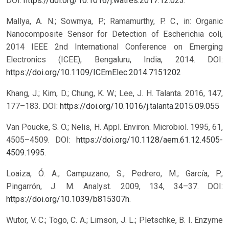
DOI:
https://doi.org/10.1016/j.watres.2017.12.023
.
Mallya, A. N.; Sowmya, P.; Ramamurthy, P. C., in: Organic
Nanocomposite Sensor for Detection of Escherichia coli,
2014 IEEE 2nd International Conference on Emerging
Electronics (ICEE), Bengaluru, India, 2014.
DOI:
https://doi.org/10.1109/ICEmElec.2014.7151202
Khang, J.; Kim, D.; Chung, K. W.; Lee, J. H. Talanta. 2016, 147,
177–183.
DOI:
https://doi.org/10.1016/j.talanta.2015.09.055
Van Poucke, S. O.; Nelis, H. Appl. Environ. Microbiol. 1995, 61,
4505–4509. DOI:
https://doi.org/10.1128/aem.61.12.4505-
4509.1995
.
Loaiza, Ó. A.; Campuzano, S.; Pedrero, M.; García, P.;
Pingarrón, J. M. Analyst. 2009, 134, 34–37. DOI:
https://doi.org/10.1039/b815307h
.
Wutor, V. C.; Togo, C. A.; Limson, J. L.; Pletschke, B. I. Enzyme