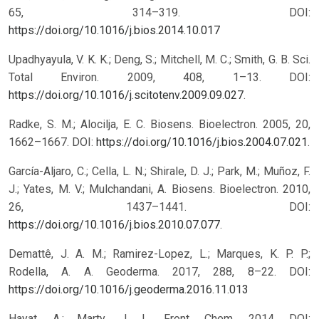
65, 314–319.
DOI:
https://doi.org/10.1016/j.bios.2014.10.017
Upadhyayula, V. K. K.; Deng, S.; Mitchell, M. C.; Smith, G. B. Sci.
Total Environ. 2009, 408, 1–13. DOI:
https://doi.org/10.1016/j.scitotenv.2009.09.027
.
Radke, S. M.; Alocilja, E. C. Biosens. Bioelectron. 2005, 20,
1662–1667. DOI:
https://doi.org/10.1016/j.bios.2004.07.021
.
García-Aljaro, C.; Cella, L. N.; Shirale, D. J.; Park, M.; Muñoz, F.
J.; Yates, M. V.; Mulchandani, A. Biosens. Bioelectron. 2010,
26, 1437–1441. DOI:
https://doi.org/10.1016/j.bios.2010.07.077
.
Demattê, J. A. M.; Ramirez-Lopez, L.; Marques, K. P. P.;
Rodella, A. A. Geoderma. 2017, 288, 8–22.
DOI:
https://doi.org/10.1016/j.geoderma.2016.11.013
Hayat, A.; Marty, J. L. Front. Chem. 2014. DOI: