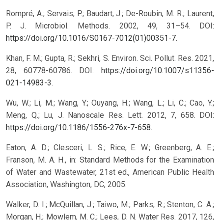
Rompré, A.; Servais, P.; Baudart, J.; De-Roubin, M. R.; Laurent,
P. J. Microbiol. Methods. 2002, 49, 31–54. DOI:
https://doi.org/10.1016/S0167-7012(01)00351-7
.
Khan, F. M.; Gupta, R.; Sekhri, S. Environ. Sci. Pollut. Res. 2021,
28, 60778-60786. DOI:
https://doi.org/10.1007/s11356-
021-14983-3
.
Wu, W.; Li, M.; Wang, Y.; Ouyang, H.; Wang, L.; Li, C.; Cao, Y.;
Meng, Q.; Lu, J. Nanoscale Res. Lett. 2012, 7, 658. DOI:
https://doi.org/10.1186/1556-276x-7-658
.
Eaton, A. D.; Clesceri, L. S.; Rice, E. W.; Greenberg, A. E.;
Franson, M. A. H., in: Standard Methods for the Examination
of Water and Wastewater, 21st ed., American Public Health
Association, Washington, DC, 2005.
Walker, D. I.; McQuillan, J.; Taiwo, M.; Parks, R.; Stenton, C. A.;
Morgan, H.; Mowlem, M. C.; Lees, D. N. Water Res. 2017, 126,