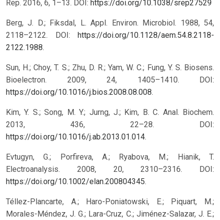
Rep. 2016, 6, 1–13.
DOI:
https://doi.org/10.1038/srep27529
Berg, J. D.; Fiksdal, L. Appl. Environ. Microbiol. 1988, 54,
2118–2122. DOI:
https://doi.org/10.1128/aem.54.8.2118-
2122.1988
.
Sun, H.; Choy, T. S.; Zhu, D. R.; Yam, W. C.; Fung, Y. S. Biosens.
Bioelectron. 2009, 24, 1405–1410. DOI:
https://doi.org/10.1016/j.bios.2008.08.008
.
Kim, Y. S.; Song, M. Y.; Jurng, J.; Kim, B. C. Anal. Biochem.
2013, 436, 22–28. DOI:
https://doi.org/10.1016/j.ab.2013.01.014
.
Evtugyn, G.; Porfireva, A.; Ryabova, M.; Hianik, T.
Electroanalysis. 2008, 20, 2310–2316. DOI:
https://doi.org/10.1002/elan.200804345
.
Téllez-Plancarte, A.; Haro-Poniatowski, E.; Piquart, M.;
Morales-Méndez, J. G.; Lara-Cruz, C.; Jiménez-Salazar, J. E.;