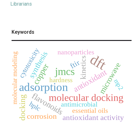
Librarians
Keywords
cytotoxicity
nanoparticles
synthesis
molecular modeling
dft
kinetics
ftir
microwave
copper
jmcs
antioxidant
hardness
mp2
adsorption
flavonoids
molecular docking
docking
hplc
antimicrobial
essential oils
corrosion
antioxidant activity