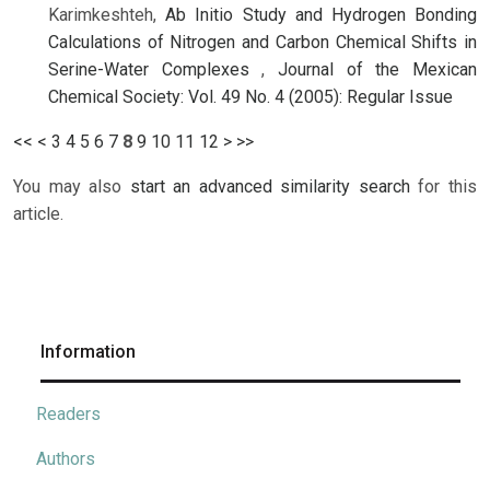
Karimkeshteh,
Ab Initio Study and Hydrogen Bonding
Calculations of Nitrogen and Carbon Chemical Shifts in
Serine-Water Complexes
,
Journal of the Mexican
Chemical Society: Vol. 49 No. 4 (2005): Regular Issue
<<
<
3
4
5
6
7
8
9
10
11
12
>
>>
You may also
start an advanced similarity search
for this
article.
Information
Readers
Authors