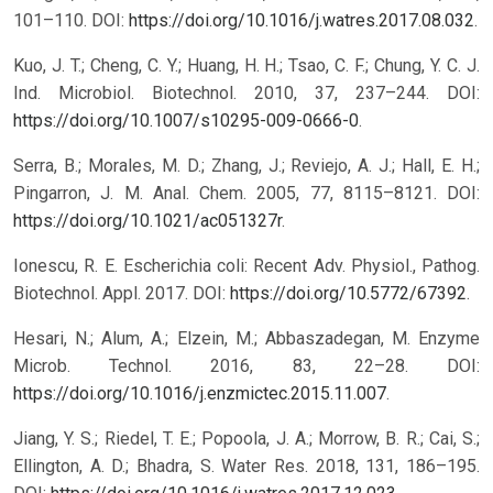
101–110. DOI:
https://doi.org/10.1016/j.watres.2017.08.032
.
Kuo, J. T.; Cheng, C. Y.; Huang, H. H.; Tsao, C. F.; Chung, Y. C. J.
Ind. Microbiol. Biotechnol. 2010, 37, 237–244. DOI:
https://doi.org/10.1007/s10295-009-0666-0
.
Serra, B.; Morales, M. D.; Zhang, J.; Reviejo, A. J.; Hall, E. H.;
Pingarron, J. M. Anal. Chem. 2005, 77, 8115–8121. DOI:
https://doi.org/10.1021/ac051327r
.
Ionescu, R. E. Escherichia coli: Recent Adv. Physiol., Pathog.
Biotechnol. Appl. 2017. DOI:
https://doi.org/10.5772/67392
.
Hesari, N.; Alum, A.; Elzein, M.; Abbaszadegan, M. Enzyme
Microb. Technol. 2016, 83, 22–28. DOI:
https://doi.org/10.1016/j.enzmictec.2015.11.007
.
Jiang, Y. S.; Riedel, T. E.; Popoola, J. A.; Morrow, B. R.; Cai, S.;
Ellington, A. D.; Bhadra, S. Water Res. 2018, 131, 186–195.