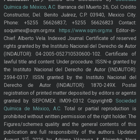
Química de México, A.C.
Barranca del Muerto 26, Col. Crédito
Constructor, Del. Benito Juárez, C.P. 03940, Mexico City.
Phone: +5255 56626837; +5255 56626823 Contact:
soquimex@sqm.org.mx
https://www.sqm.org.mx
Editor-in-
Chief: Alberto Vela. Indexed Journal. Certificate of reserved
rights granted by the Instituto Nacional del Derecho de Autor
(INDAUTOR): 04-2005-052710530600-102. Certificate of
lawful title and content: Under procedure. ISSN-e granted by
the Instituto Nacional del Derecho de Autor (INDAUTOR):
2594-0317. ISSN granted by the Instituto Nacional del
Derecho de Autor (INDAUTOR): 1870-249X. Postal
registration of printed matter deposited by editors or agents
granted by SEPOMEX: IM09-0312 Copyright©
Sociedad
Química de México, A.C.
Total or partial reproduction is
prohibited without written permission of the right holder. The
Figures/schemes quality and the general contents of this
publication are full responsibility of the authors. Updated
rd,
August 3
2026 by Adriana Vázquez & Alejandro Nava