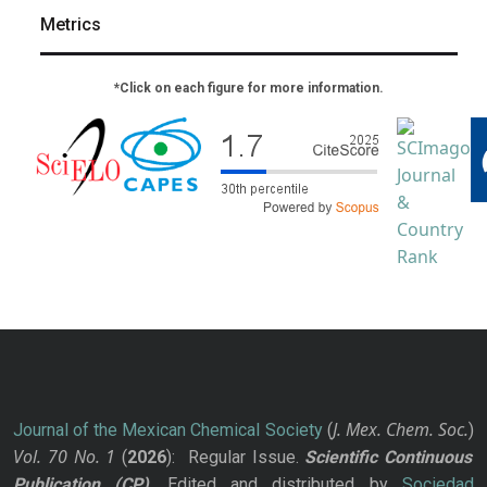
Metrics
*Click on each figure for more information.
J. Mex. Chem. Soc.
Journal of the Mexican Chemical Society
(
)
Vol. 70
No.
1
(
2026
): Regular Issue.
Scientific Continuous
Publication
(CP)
. Edited and distributed by
Sociedad