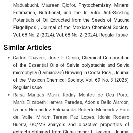
Maduabuchi, Maureen Ejiofor,
Phytochemistry, Mineral
Estimation, Nutritional, and the In Vitro Anti-Sickling
Potentials of Oil Extracted from the Seeds of Mucuna
Flagellipes
,
Journal of the Mexican Chemical Society:
Vol. 68 No. 2 (2024): Vol. 68 No. 2 (2024): Regular Issue
Similar Articles
Carlos Chaverri, José F. Cicció,
Chemical Composition
of the Essential Oils of Salvia polystachia and Salvia
microphylla (Lamiaceae) Growing in Costa Rica
,
Journal
of the Mexican Chemical Society: Vol. 69 No. 3 (2025):
Regular Issue
Raisa Mangas Marín, Rodny Montes de Oca Porto,
María Elizabeth Herrera Paredes, Adonis Bello Alarcón,
Ivones Hernández Balmaseda, Roberto Menéndez Soto
del Valle, Miriam Teresa Paz Lopes, Idania Rodeiro
Guerra,
GC/MS analysis and bioactive properties of
extracts obtained from Clusia minor L. leaves
,
Journal