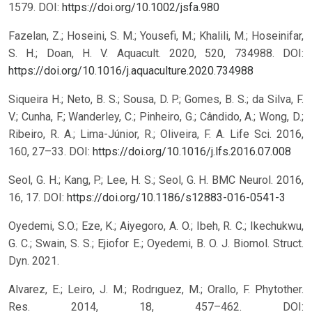
1579.
DOI:
https://doi.org/10.1002/jsfa.980
Fazelan, Z.; Hoseini, S. M.; Yousefi, M.; Khalili, M.; Hoseinifar,
S. H.; Doan, H. V. Aquacult. 2020, 520, 734988.
DOI:
https://doi.org/10.1016/j.aquaculture.2020.734988
Siqueira H.; Neto, B. S.; Sousa, D. P.; Gomes, B. S.; da Silva, F.
V.; Cunha, F.; Wanderley, C.; Pinheiro, G.; Cândido, A.; Wong, D.;
Ribeiro, R. A.; Lima-Júnior, R.; Oliveira, F. A. Life Sci. 2016,
160, 27–33.
DOI:
https://doi.org/10.1016/j.lfs.2016.07.008
Seol, G. H.; Kang, P.; Lee, H. S.; Seol, G. H. BMC Neurol. 2016,
16, 17.
DOI:
https://doi.org/10.1186/s12883-016-0541-3
Oyedemi, S.O.; Eze, K.; Aiyegoro, A. O.; Ibeh, R. C.; Ikechukwu,
G. C.; Swain, S. S.; Ejiofor E.; Oyedemi, B. O. J. Biomol. Struct.
Dyn. 2021.
Alvarez, E.; Leiro, J. M.; Rodrıguez, M.; Orallo, F. Phytother.
Res. 2014, 18, 457–462.
DOI: