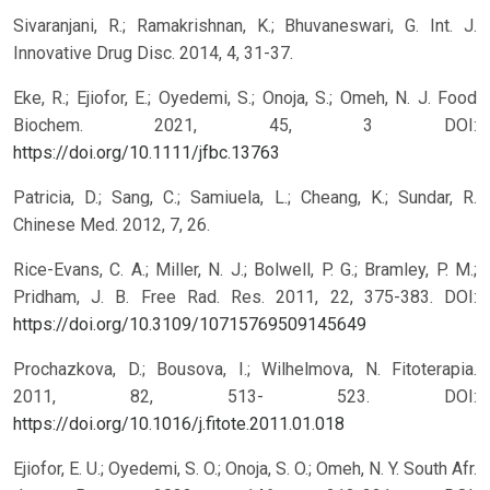
Sivaranjani, R.; Ramakrishnan, K.; Bhuvaneswari, G. Int. J.
Innovative Drug Disc. 2014, 4, 31-37.
Eke, R.; Ejiofor, E.; Oyedemi, S.; Onoja, S.; Omeh, N. J. Food
Biochem. 2021, 45, 3
DOI:
https://doi.org/10.1111/jfbc.13763
Patricia, D.; Sang, C.; Samiuela, L.; Cheang, K.; Sundar, R.
Chinese Med. 2012, 7, 26.
Rice-Evans, C. A.; Miller, N. J.; Bolwell, P. G.; Bramley, P. M.;
Pridham, J. B. Free Rad. Res. 2011, 22, 375-383.
DOI:
https://doi.org/10.3109/10715769509145649
Prochazkova, D.; Bousova, I.; Wilhelmova, N. Fitoterapia.
2011, 82, 513- 523.
DOI:
https://doi.org/10.1016/j.fitote.2011.01.018
Ejiofor, E. U.; Oyedemi, S. O.; Onoja, S. O.; Omeh, N. Y. South Afr.