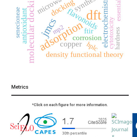
essential oil
molecular docking
microwave
synthesis
electrochemistry
docking
flavonoids
senecioneae
dft
antioxidant
jmcs
cytotoxicity
adsorption
mp2
hardness
ftir
corrosion
copper
hplc
density functional theory
Metrics
*Click on each figure for more information.