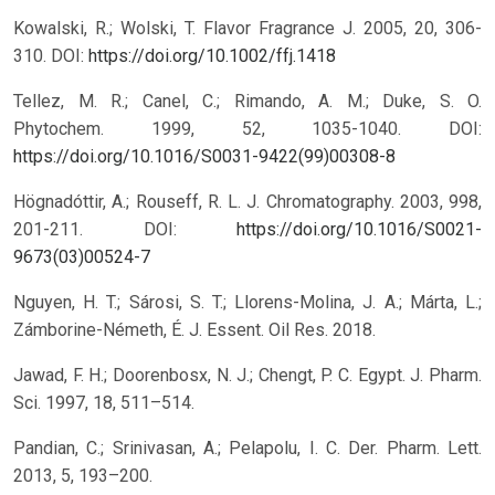
Kowalski, R.; Wolski, T. Flavor Fragrance J. 2005, 20, 306-
310.
DOI:
https://doi.org/10.1002/ffj.1418
Tellez, M. R.; Canel, C.; Rimando, A. M.; Duke, S. O.
Phytochem. 1999, 52, 1035-1040.
DOI:
https://doi.org/10.1016/S0031-9422(99)00308-8
Högnadóttir, A.; Rouseff, R. L. J. Chromatography. 2003, 998,
201-211.
DOI:
https://doi.org/10.1016/S0021-
9673(03)00524-7
Nguyen, H. T.; Sárosi, S. T.; Llorens-Molina, J. A.; Márta, L.;
Zámborine-Németh, É. J. Essent. Oil Res. 2018.
Jawad, F. H.; Doorenbosx, N. J.; Chengt, P. C. Egypt. J. Pharm.
Sci. 1997, 18, 511–514.
Pandian, C.; Srinivasan, A.; Pelapolu, I. C. Der. Pharm. Lett.
2013, 5, 193–200.