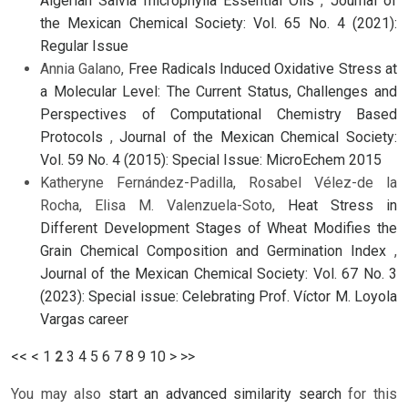
Algerian Salvia microphylla Essential Oils
,
Journal of
the Mexican Chemical Society: Vol. 65 No. 4 (2021):
Regular Issue
Annia Galano,
Free Radicals Induced Oxidative Stress at
a Molecular Level: The Current Status, Challenges and
Perspectives of Computational Chemistry Based
Protocols
,
Journal of the Mexican Chemical Society:
Vol. 59 No. 4 (2015): Special Issue: MicroEchem 2015
Katheryne Fernández-Padilla, Rosabel Vélez-de la
Rocha, Elisa M. Valenzuela-Soto,
Heat Stress in
Different Development Stages of Wheat Modifies the
Grain Chemical Composition and Germination Index
,
Journal of the Mexican Chemical Society: Vol. 67 No. 3
(2023): Special issue: Celebrating Prof. Víctor M. Loyola
Vargas career
<<
<
1
2
3
4
5
6
7
8
9
10
>
>>
You may also
start an advanced similarity search
for this