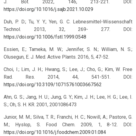
J. Bot. 2022, 146, 213-221.
DOI:
https://doi.org/10.1016/j.sajb.2021.10.029
Duh, P. D.; Tu, Y. Y.; Yen, G. C. Lebnesmittel-Wissenschaft
Technol. 2013, 32, 269- 277.
DOI:
https://doi.org/10.1006/fstl.1999.0548
Essien, E.; Tameka, M. W.; Jennifer, S. N.; William, N. S.;
Olusegun, E. J. Med. Active Plants. 2016, 5, 47-52.
Choi, I.; Lim, J. H.; Hwang, S.; Lee, J.; Cho, G.; Kim, W. Free
Rad. Res. 2014, 44, 541-551.
DOI:
https://doi.org/10.3109/10715761003667562
Ahn, G. S.; Jang, H. U.; Jung, G. Y.; Kim, J. H.; Lee, H. G.; Lee, I.
S.; Oh, S. H. KR. 2001, 2001086473
Junior, M. M.; Silva, T. R.; Franchi, H. C.; Nowill, A.; Pastore, G.
M.; Hyslop, S. Food Chem. 2009, 1, 8-12.
DOI:
https://doi.org/10.1016/j.foodchem.2009.01.084