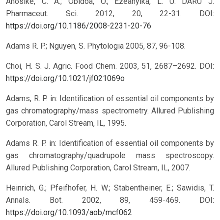
Anosike, C. A.; Obidoa, O.; Ezeanyika, L. U. DARU J.
Pharmaceut. Sci. 2012, 20, 22-31.
DOI:
https://doi.org/10.1186/2008-2231-20-76
Adams R. P.; Nguyen, S. Phytologia 2005, 87, 96-108.
Choi, H. S. J. Agric. Food Chem. 2003, 51, 2687–2692.
DOI:
https://doi.org/10.1021/jf021069o
Adams, R. P. in: Identification of essential oil components by
gas chromatography/mass spectrometry. Allured Publishing
Corporation, Carol Stream, IL, 1995.
Adams R. P. in: Identification of essential oil components by
gas chromatography/quadrupole mass spectroscopy.
Allured Publishing Corporation, Carol Stream, IL, 2007.
Heinrich, G.; Pfeifhofer, H. W.; Stabentheiner, E.; Sawidis, T.
Annals. Bot. 2002, 89, 459-469.
DOI:
https://doi.org/10.1093/aob/mcf062