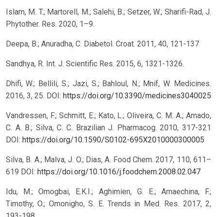
Islam, M. T.; Martorell, M.; Salehi, B.; Setzer, W.; Sharifi-Rad, J.
Phytother. Res. 2020, 1–9.
Deepa, B.; Anuradha, C. Diabetol. Croat. 2011, 40, 121-137
Sandhya, R. Int. J. Scientific Res. 2015, 6, 1321-1326.
Dhifi, W.; Bellili, S.; Jazi, S.; Bahloul, N.; Mnif, W. Medicines.
2016, 3, 25.
DOI:
https://doi.org/10.3390/medicines3040025
Vandressen, F.; Schmitt, E.; Kato, L.; Oliveira, C. M. A.; Amado,
C. A. B.; Silva, C. C. Brazilian J. Pharmacog. 2010, 317-321
DOI:
https://doi.org/10.1590/S0102-695X2010000300005
Silva, B. A.; Malva, J. O.; Dias, A. Food Chem. 2017, 110, 611–
619
DOI:
https://doi.org/10.1016/j.foodchem.2008.02.047
Idu, M.; Omogbai, E.K.I.; Aghimien, G. E.; Amaechina, F.;
Timothy, O.; Omonigho, S. E. Trends in Med. Res. 2017, 2,
193-198.