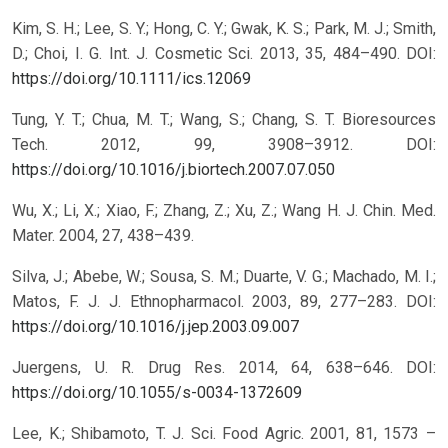
Kim, S. H.; Lee, S. Y.; Hong, C. Y.; Gwak, K. S.; Park, M. J.; Smith,
D.; Choi, I. G. Int. J. Cosmetic Sci. 2013, 35, 484–490.
DOI:
https://doi.org/10.1111/ics.12069
Tung, Y. T.; Chua, M. T.; Wang, S.; Chang, S. T. Bioresources
Tech. 2012, 99, 3908–3912.
DOI:
https://doi.org/10.1016/j.biortech.2007.07.050
Wu, X.; Li, X.; Xiao, F.; Zhang, Z.; Xu, Z.; Wang H. J. Chin. Med.
Mater. 2004, 27, 438–439.
Silva, J.; Abebe, W.; Sousa, S. M.; Duarte, V. G.; Machado, M. I.;
Matos, F. J. J. Ethnopharmacol. 2003, 89, 277–283.
DOI:
https://doi.org/10.1016/j.jep.2003.09.007
Juergens, U. R. Drug Res. 2014, 64, 638–646.
DOI:
https://doi.org/10.1055/s-0034-1372609
Lee, K.; Shibamoto, T. J. Sci. Food Agric. 2001, 81, 1573 –