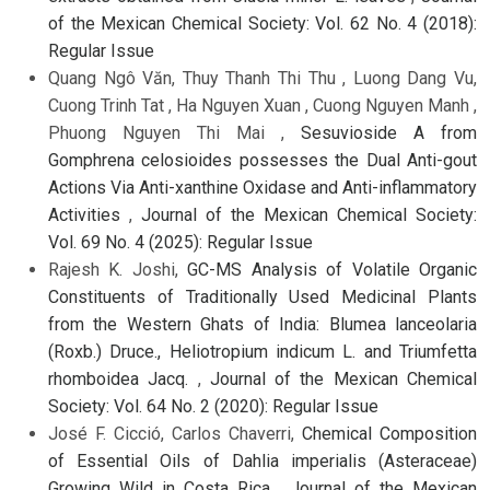
of the Mexican Chemical Society: Vol. 62 No. 4 (2018):
Regular Issue
Quang Ngô Văn, Thuy Thanh Thi Thu , Luong Dang Vu,
Cuong Trinh Tat , Ha Nguyen Xuan , Cuong Nguyen Manh ,
Phuong Nguyen Thi Mai ,
Sesuvioside A from
Gomphrena celosioides possesses the Dual Anti-gout
Actions Via Anti-xanthine Oxidase and Anti-inflammatory
Activities
,
Journal of the Mexican Chemical Society:
Vol. 69 No. 4 (2025): Regular Issue
Rajesh K. Joshi,
GC-MS Analysis of Volatile Organic
Constituents of Traditionally Used Medicinal Plants
from the Western Ghats of India: Blumea lanceolaria
(Roxb.) Druce., Heliotropium indicum L. and Triumfetta
rhomboidea Jacq.
,
Journal of the Mexican Chemical
Society: Vol. 64 No. 2 (2020): Regular Issue
José F. Cicció, Carlos Chaverri,
Chemical Composition
of Essential Oils of Dahlia imperialis (Asteraceae)
Growing Wild in Costa Rica
,
Journal of the Mexican