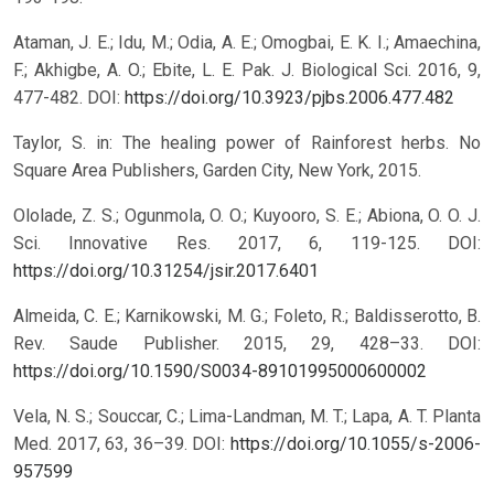
Ataman, J. E.; Idu, M.; Odia, A. E.; Omogbai, E. K. I.; Amaechina,
F.; Akhigbe, A. O.; Ebite, L. E. Pak. J. Biological Sci. 2016, 9,
477-482.
DOI:
https://doi.org/10.3923/pjbs.2006.477.482
Taylor, S. in: The healing power of Rainforest herbs. No
Square Area Publishers, Garden City, New York, 2015.
Ololade, Z. S.; Ogunmola, O. O.; Kuyooro, S. E.; Abiona, O. O. J.
Sci. Innovative Res. 2017, 6, 119-125.
DOI:
https://doi.org/10.31254/jsir.2017.6401
Almeida, C. E.; Karnikowski, M. G.; Foleto, R.; Baldisserotto, B.
Rev. Saude Publisher. 2015, 29, 428–33.
DOI:
https://doi.org/10.1590/S0034-89101995000600002
Vela, N. S.; Souccar, C.; Lima-Landman, M. T.; Lapa, A. T. Planta
Med. 2017, 63, 36–39.
DOI:
https://doi.org/10.1055/s-2006-
957599