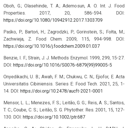
Oboh, G.; Olasehinde, T. A.; Ademosun, A. O. Int. J. Food
Properties. 2017, 20, 586-594.
DOI:
https://doi.org/10.1080/10942912.2017.1303709
Paśko, P.; Bartoń, H.; Zagrodzki, P.; Gorinstein, S.; Fołta, M.;
Zachwieja, Z. Food Chem. 2009, 115, 994-998.
DOI:
https://doi.org/10.1016/j.foodchem.2009.01.037
Benzie, I. F.; Strain, J. J. Methods Enzymol. 1999, 299, 15-27.
DOI:
https://doi.org/10.1016/S0076-6879(99)99005-5
Onyedikachi, U. B.; Awah, F. M.; Chukwu, C. N.; Ejiofor, E. Acta
Universitatis Cibiniensis. Series E: Food Tech. 2021, 25, 1-
14.
DOI:
https://doi.org/10.2478/aucft-2021-0001
Mensor, L. L.; Menezes, F. S.; Leitão, G. G.; Reis, A. S.; Santos,
T. C.; Coube, C. S.; Leitão, S. G. Phytother. Res. 2001, 15, 127-
130.
DOI:
https://doi.org/10.1002/ptr.687