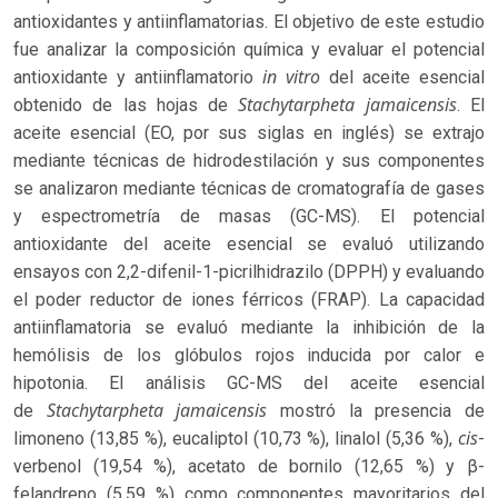
antioxidantes y antiinflamatorias. El objetivo de este estudio
fue analizar la composición química y evaluar el potencial
in vitro
antioxidante y antiinflamatorio
del aceite esencial
Stachytarpheta jamaicensis
obtenido de las hojas de
. El
aceite esencial (EO, por sus siglas en inglés) se extrajo
mediante técnicas de hidrodestilación y sus componentes
se analizaron mediante técnicas de cromatografía de gases
y espectrometría de masas (GC-MS). El potencial
antioxidante del aceite esencial se evaluó utilizando
ensayos con 2,2-difenil-1-picrilhidrazilo (DPPH) y evaluando
el poder reductor de iones férricos (FRAP). La capacidad
antiinflamatoria se evaluó mediante la inhibición de la
hemólisis de los glóbulos rojos inducida por calor e
hipotonia. El análisis GC-MS del aceite esencial
Stachytarpheta jamaicensis
de
mostró la presencia de
cis
limoneno (13,85 %), eucaliptol (10,73 %), linalol (5,36 %),
-
verbenol (19,54 %), acetato de bornilo (12,65 %) y β-
felandreno (5,59 %) como componentes mayoritarios del