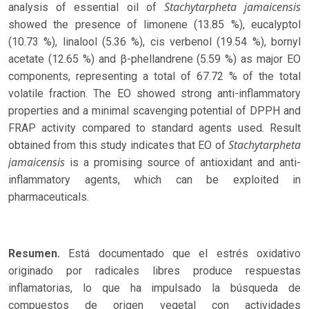
Stachytarpheta jamaicensis
analysis of essential oil of
showed the presence of limonene (13.85 %), eucalyptol
(10.73 %), linalool (5.36 %), cis verbenol (19.54 %), bornyl
acetate (12.65 %) and β-phellandrene (5.59 %) as major EO
components, representing a total of 67.72 % of the total
volatile fraction. The EO showed strong anti-inflammatory
properties and a minimal scavenging potential of DPPH and
FRAP activity compared to standard agents used. Result
Stachytarpheta
obtained from this study indicates that EO of
jamaicensis
is a promising source of antioxidant and anti-
inflammatory agents, which can be exploited in
pharmaceuticals.
Resumen.
Está documentado que el estrés oxidativo
originado por radicales libres produce respuestas
inflamatorias, lo que ha impulsado la búsqueda de
compuestos de origen vegetal con actividades