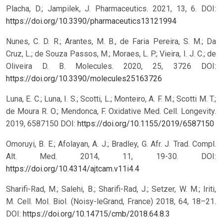
Placha, D.; Jampilek, J. Pharmaceutics. 2021, 13, 6.
DOI:
https://doi.org/10.3390/pharmaceutics13121994
Nunes, C. D. R.; Arantes, M. B., de Faria Pereira, S. M.; Da
Cruz, L.; de Souza Passos, M.; Moraes, L. P.; Vieira, I. J. C.; de
Oliveira D. B. Molecules. 2020, 25, 3726
DOI:
https://doi.org/10.3390/molecules25163726
Luna, E. C.; Luna, I. S.; Scotti, L.; Monteiro, A. F. M.; Scotti M. T.;
de Moura R. O.; Mendonca, F. Oxidative Med. Cell. Longevity.
2019, 6587150
DOI:
https://doi.org/10.1155/2019/6587150
Omoruyi, B. E.; Afolayan, A. J.; Bradley, G. Afr. J. Trad. Compl.
Alt. Med. 2014, 11, 19-30.
DOI:
https://doi.org/10.4314/ajtcam.v11i4.4
Sharifi-Rad, M.; Salehi, B.; Sharifi-Rad, J.; Setzer, W. M.; Iriti,
M. Cell. Mol. Biol. (Noisy-leGrand, France) 2018, 64, 18–21.
DOI:
https://doi.org/10.14715/cmb/2018.64.8.3