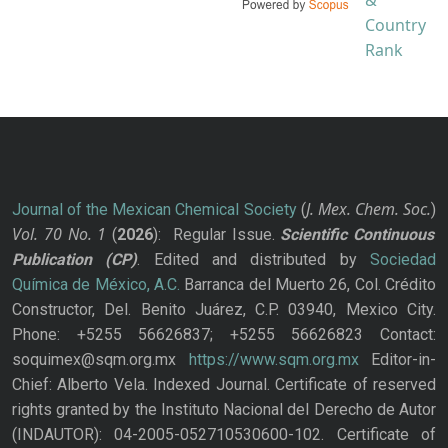
J. Mex. Chem. Soc.
Journal of the Mexican Chemical Society
(
)
Vol. 70
No.
1
(
2026
): Regular Issue.
Scientific Continuous
Publication
(CP)
. Edited and distributed by
Sociedad
Química de México, A.C.
Barranca del Muerto 26, Col. Crédito
Constructor, Del. Benito Juárez, C.P. 03940, Mexico City.
Phone: +5255 56626837; +5255 56626823 Contact:
soquimex@sqm.org.mx
https://www.sqm.org.mx
Editor-in-
Chief: Alberto Vela. Indexed Journal. Certificate of reserved
rights granted by the Instituto Nacional del Derecho de Autor
(INDAUTOR): 04-2005-052710530600-102. Certificate of