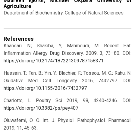
Michael Okpara University of
Maureen Ejiofor,
Agriculture
Department of Biochemistry, College of Natural Sciences
References
Khansari, N.; Shakiba, Y; Mahmoudi, M. Recent Pat.
Inflammation Allergy Drug Discovery. 2009, 3, 73–80.
DOI:
https://doi.org/10.2174/187221309787158371
Hussain, T.; Tan, B.; Yin, Y.; Blachier, F.; Tossou, M. C.; Rahu, N.
Oxidative Med. Cell. Longevity. 2016, 7432797.
DOI:
https://doi.org/10.1155/2016/7432797
Charlotte, L. Poultry Sci 2019, 98, 4240-4246.
DOI:
https://doi.org/10.3382/ps/pey407
Oluwafemi, O. O. Int. J. Physiol. Pathophysiol. Pharmacol.
2019, 11, 45-63.