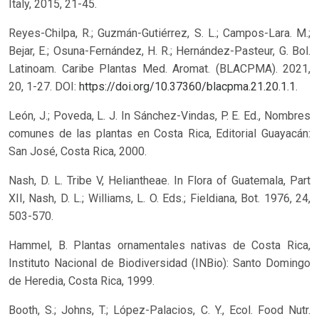
Italy, 2015, 21-45.
Reyes-Chilpa, R.; Guzmán-Gutiérrez, S. L.; Campos-Lara. M.;
Bejar, E.; Osuna-Fernández, H. R.; Hernández-Pasteur, G. Bol.
Latinoam. Caribe Plantas Med. Aromat. (BLACPMA). 2021,
20, 1-27. DOI:
https://doi.org/10.37360/blacpma.21.20.1.1
.
León, J.; Poveda, L. J. In Sánchez-Vindas, P. E. Ed., Nombres
comunes de las plantas en Costa Rica, Editorial Guayacán:
San José, Costa Rica, 2000.
Nash, D. L. Tribe V, Heliantheae. In Flora of Guatemala, Part
XII, Nash, D. L.; Williams, L. O. Eds.; Fieldiana, Bot. 1976, 24,
503-570.
Hammel, B. Plantas ornamentales nativas de Costa Rica,
Instituto Nacional de Biodiversidad (INBio): Santo Domingo
de Heredia, Costa Rica, 1999.
Booth, S.; Johns, T.; López-Palacios, C. Y., Ecol. Food Nutr.