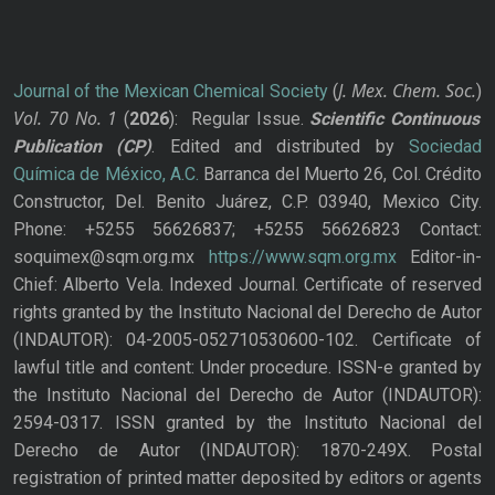
J. Mex. Chem. Soc.
Journal of the Mexican Chemical Society
(
)
Vol. 70
No.
1
(
2026
): Regular Issue.
Scientific Continuous
Publication
(CP)
. Edited and distributed by
Sociedad
Química de México, A.C.
Barranca del Muerto 26, Col. Crédito
Constructor, Del. Benito Juárez, C.P. 03940, Mexico City.
Phone: +5255 56626837; +5255 56626823 Contact:
soquimex@sqm.org.mx
https://www.sqm.org.mx
Editor-in-
Chief: Alberto Vela. Indexed Journal. Certificate of reserved
rights granted by the Instituto Nacional del Derecho de Autor
(INDAUTOR): 04-2005-052710530600-102. Certificate of
lawful title and content: Under procedure. ISSN-e granted by
the Instituto Nacional del Derecho de Autor (INDAUTOR):
2594-0317. ISSN granted by the Instituto Nacional del
Derecho de Autor (INDAUTOR): 1870-249X. Postal
registration of printed matter deposited by editors or agents