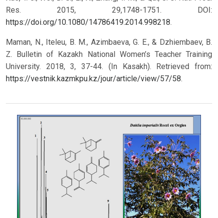
Res. 2015, 29,1748-1751. DOI:
https://doi.org/10.1080/14786419.2014.998218
.
Maman, N., Iteleu, B. M., Azimbaeva, G. E., & Dzhiembaev, B.
Z. Bulletin of Kazakh National Women’s Teacher Training
University. 2018, 3, 37-44. (In Kasakh). Retrieved from:
https://vestnik.kazmkpu.kz/jour/article/view/57/58
.