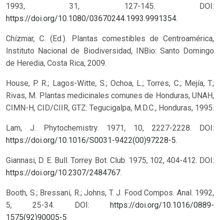
1993, 31, 127-145. DOI:
https://doi.org/10.1080/03670244.1993.9991354
.
Chízmar, C. (Ed.). Plantas comestibles de Centroamérica,
Instituto Nacional de Biodiversidad, INBio: Santo Domingo
de Heredia, Costa Rica, 2009.
House, P. R.; Lagos-Witte, S.; Ochoa, L.; Torres, C.; Mejía, T.;
Rivas, M. Plantas medicinales comunes de Honduras, UNAH,
CIMN-H, CID/CIIR, GTZ: Tegucigalpa, M.D.C., Honduras, 1995.
Lam, J. Phytochemistry. 1971, 10, 2227-2228. DOI:
https://doi.org/10.1016/S0031-9422(00)97228-5
.
Giannasi, D. E. Bull. Torrey Bot. Club. 1975, 102, 404-412. DOI:
https://doi.org/10.2307/2484767
.
Booth, S.; Bressani, R.; Johns, T. J. Food Compos. Anal. 1992,
5, 25-34.
DOI:
https://doi.org/10.1016/0889-
1575(92)90005-5