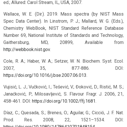
ed.; Allured: Carol Stream, IL, USA, 2007.
Wallace, W. E. (Dir.). 2019. Mass spectra (by NIST Mass
Spec Data Center). In Linstrom, P. J.; Mallard, W. G. (Eds.),
Chemistry WebBook, NIST Standard Reference Database
Number 69, National Institute of Standards and Technology,
Gaithersburg, MD, 20899, Available from
http://webbook.nist.gov
.
Cole, R. A.; Haber, W. A.; Setzer, W. N. Biochem. Syst. Ecol.
2007, 35, 877-886. DOI:
https://doi.org/10.1016/j.bse.2007.06.013
.
Vujisić, L. J.; Vučković, I.; Tešević, V.; Đoković, D.; Ristić, M. S.;
Janaćković, P.; Milosavljević, S. Flavour Fragr. J. 2006, 21,
458-461. DOI:
https://doi.org/10.1002/ffj.1681
.
Díaz, C.; Quesada, S.; Brenes, O.; Aguilar, G.; Cicció, J. F. Nat.
Prod. Res. 2008, 22, 1521–1534. DOI:
https://doi.org/10.1080/14786410701848154
.