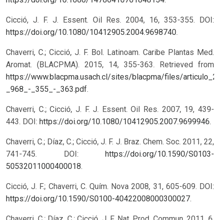
Cicció, J. F. J. Essent. Oil Res. 2004, 16, 353-355. DOI:
https://doi.org/10.1080/10412905.2004.9698740
.
Chaverri, C.; Cicció, J. F. Bol. Latinoam. Caribe Plantas Med.
Aromat. (BLACPMA). 2015, 14, 355-363. Retrieved from
https://www.blacpma.usach.cl/sites/blacpma/files/articulo_2
_968_-_355_-_363.pdf
.
Chaverri, C.; Cicció, J. F. J. Essent. Oil Res. 2007, 19, 439-
443. DOI:
https://doi.org/10.1080/10412905.2007.9699946
.
Chaverri, C.; Díaz, C.; Cicció, J. F. J. Braz. Chem. Soc. 2011, 22,
741-745. DOI:
https://doi.org/10.1590/S0103-
50532011000400018
.
Cicció, J. F.; Chaverri, C. Quím. Nova 2008, 31, 605-609. DOI:
https://doi.org/10.1590/S0100-40422008000300027
.
Chaverri, C.; Díaz, C.; Cicció, J. F. Nat. Prod. Commun. 2011, 6,