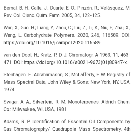
Bernal, B. H.; Calle, J.; Duarte, E. O.; Pinzón, R.; Velásquez, M.
Rev. Col. Cienc. Quím. Farm. 2005, 34, 122-125.
Wan, X.; Guo, H.; Liang, Y.; Zhou, C.; Liu, Z.; Li, K.; Niu, F.; Zhai, X.;
Wang, L. Carbohydrate Polymers. 2020, 246, 116589. DOI:
https://doi.org/10.1016/j.carbpol.2020.116589
.
van den Dool, H.; Kratz, P. D. J. Chromatogr. A 1963, 11, 463-
471. DOI:
https://doi.org/10.1016/s0021-9673(01)80947-x
.
Stenhagen, E.; Abrahamsson, S.; McLafferty, F. W. Registry of
Mass Spectral Data, John Wiley & Sons: New York, NY, USA,
1974.
Swigar, A. A.; Silvertein, R. M. Monoterpenes. Aldrich Chem.
Co.: Milwaukee, WI, USA, 1981.
Adams, R. P. Identification of Essential Oil Components by
Gas Chromatography/ Quadrupole Mass Spectrometry, 4th