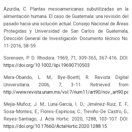
Azurdia, C. Plantas mesoamericanas subutilizadas en la
alimentación humana. El caso de Guatemala: una revisión del
pasado hacia una solución actual. Consejo Nacional de Áreas
Protegidas y Universidad de San Carlos de Guatemala,
Dirección General de Investigación. Documento técnico No.
11-2016, 58-59.
Sorensen, P. D. Rhodora. 1969, 71, 309-365, 367-416.
DOI:
https://doi.org/10.1002/lipi.19690710503
Mera-Obando, L. M.; Bye-Boettl, R. Revista Digital
Universitaria. 2006, 7, 3-11. Retrieved from
http://www.revista.unam.mx/vol.7/num11/art90/nov_art90.pdf
.
Mejía-Muñoz, J. M.; Luna-García, I. D.; Jiménez-Ruiz, E. F.;
Sosa-Montes, E.; Flores-Espinosa, C.; Treviño-De Castro, G.;
Reyes-Santiago, J. Acta Hortic. 2020, 1288, 103-107. DOI:
https://doi.org/10.17660/ActaHortic.2020.1288.15
.