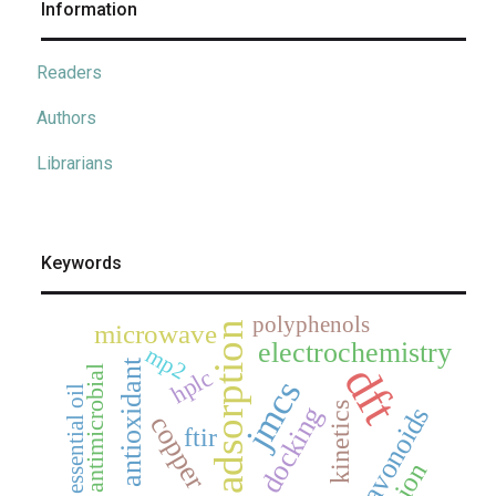
Information
Readers
Authors
Librarians
Keywords
polyphenols
microwave
adsorption
electrochemistry
mp2
antioxidant
dft
antimicrobial
hplc
jmcs
essential oil
kinetics
docking
flavonoids
copper
ftir