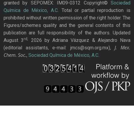
granted by SEPOMEX: IM09-0312 Copyright©
Sociedad
Química de México, A.C.
Total or partial reproduction is
prohibited without written permission of the right holder. The
Figures/schemes quality and the general contents of this
publication are full responsibility of the authors. Updated
rd,
August 3
2026 by Adriana Vázquez & Alejandro Nava
J. Mex.
(editorial assistants, e-mail: jmcs@sqm.org.mx),
Chem. Soc.
,
Sociedad Química de México, A.C.