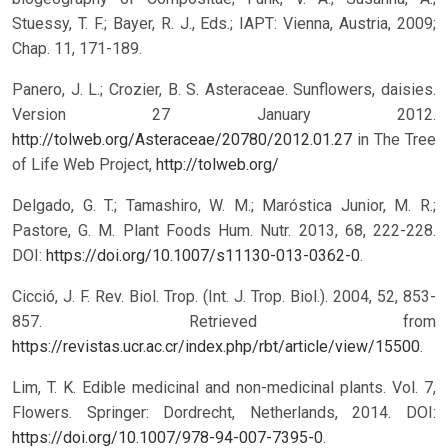
Stuessy, T. F.; Bayer, R. J., Eds.; IAPT: Vienna, Austria, 2009;
Chap. 11, 171-189.
Panero, J. L.; Crozier, B. S. Asteraceae. Sunflowers, daisies.
Version 27 January 2012.
http://tolweb.org/Asteraceae/20780/2012.01.27
in The Tree
of Life Web Project,
http://tolweb.org/
Delgado, G. T.; Tamashiro, W. M.; Maróstica Junior, M. R.;
Pastore, G. M. Plant Foods Hum. Nutr. 2013, 68, 222-228.
DOI:
https://doi.org/10.1007/s11130-013-0362-0
.
Cicció, J. F. Rev. Biol. Trop. (Int. J. Trop. Biol.). 2004, 52, 853-
857. Retrieved from
https://revistas.ucr.ac.cr/index.php/rbt/article/view/15500
.
Lim, T. K. Edible medicinal and non-medicinal plants. Vol. 7,
Flowers. Springer: Dordrecht, Netherlands, 2014. DOI:
https://doi.org/10.1007/978-94-007-7395-0
.