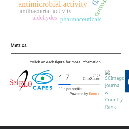
corrosion
antimicrobial activity
antibacterial activity
aldehydes
pharmaceuticals
Metrics
*Click on each figure for more information.