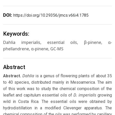
DOI:
https://doi.org/10.29356/jmcs.v66i4.1785
Keywords:
Dahlia imperialis, essential oils, β-pinene, α-
phellandrene, α-pinene, GC-MS
Abstract
Dahlia
Abstract.
is a genus of flowering plants of about 35
to 40 species, distributed mainly in Mesoamerica. The aim
of this work was to study the chemical composition of the
D. imperialis
leaflet and capitulum essential oils of
growing
wild in Costa Rica. The essential oils were obtained by
hydrodistillation in a modified Clevenger apparatus. The
chemical composition of the oils was performed by capillary