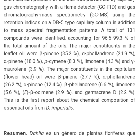
gas chromatography with a flame detector (GC-FID) and gas
chromatography-mass spectrometry (GC-MS) using the
retention indices on a DB-5 type capillary column in addition
to mass spectral fragmentation patterns. A total of 131
compounds were identified, accounting for 96.5-99.3 % of
the total amount of the oils. The major constituents in the
leaflet oil were β-pinene (35.2 %), α-phellandrene (21.9 %),
p
α-pinene (18.0 %),
-cymene (8.3 %), limonene (4.3 %) and γ-
muurolene (3.9 %). The major constituents in the capitulum
(flower head) oil were β-pinene (27.7 %), α-phellandrene
(26.2 %), α-pinene (12.4 %), β-phellandrene (6.6 %), limonene
E
(5.6 %), (
)-β-ocimene (2.9 %), and germacrene D (2.2 %).
This is the first report about the chemical composition of
D. imperialis.
essential oils from
Dahlia
Resumen.
es un género de plantas floríferas que