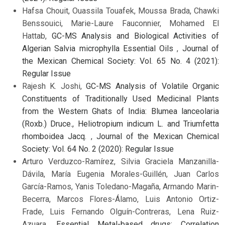
Hafsa Chouit, Ouassila Touafek, Moussa Brada, Chawki
Benssouici, Marie-Laure Fauconnier, Mohamed El
Hattab,
GC-MS Analysis and Biological Activities of
Algerian Salvia microphylla Essential Oils
,
Journal of
the Mexican Chemical Society: Vol. 65 No. 4 (2021):
Regular Issue
Rajesh K. Joshi,
GC-MS Analysis of Volatile Organic
Constituents of Traditionally Used Medicinal Plants
from the Western Ghats of India: Blumea lanceolaria
(Roxb.) Druce., Heliotropium indicum L. and Triumfetta
rhomboidea Jacq.
,
Journal of the Mexican Chemical
Society: Vol. 64 No. 2 (2020): Regular Issue
Arturo Verduzco-Ramírez, Silvia Graciela Manzanilla-
Dávila, María Eugenia Morales-Guillén, Juan Carlos
García-Ramos, Yanis Toledano-Magaña, Armando Marin-
Becerra, Marcos Flores-Álamo, Luis Antonio Ortiz-
Frade, Luis Fernando Olguín-Contreras, Lena Ruiz-
Azuara,
Essential Metal-based drugs: Correlation