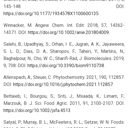
145-148. DOI:
https://doi.org/10.1177/1934578X1100600135
.
Winnacker, M. Angew. Chem. Int. Edit. 2018, 57, 14362-
14371. DOI:
https://doi.org/10.1002/anie.201804009
.
Salehi, B.; Upadhyay, S.; Orhan, I. E.; Jugran, A. K.; Jayaweera,
S. L. D.; Dias, D. A.; Sharopov, F.; Taheri, Y.; Martins, N.;
Baghalpour, N.; Cho, W. C.; Sharifi-Rad, J. Biomolecules. 2019,
9, 738. DOI:
https://doi.org/10.3390/biom9110738
.
Allenspach, A.; Steuer, C. Phytochemistry. 2021, 190, 112857.
DOI:
https://doi.org/10.1016/j.phytochem.2021.112857
.
Bettaieb, I.; Bourgou, S.; Sriti, J.; Msaada, K.; Limam, F.;
Marzouk, B. J. Sci. Food Agric. 2011, 91, 2100-2107. DOI:
https://doi.org/10.1002/jsfa.4513
Satyal, P.; Murray, B. L.; McFeeters, R. L.; Setzer, W. N. Foods.