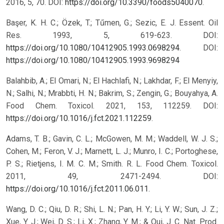
2016, 5, 70. DOI:
https://doi.org/10.3390/foods5040070
.
Başer, K. H. C.; Özek, T.; Tűmen, G.; Sezic, E. J. Essent. Oil
Res. 1993, 5, 619-623. DOI:
https://doi.org/10.1080/10412905.1993.0698294
.
DOI:
https://doi.org/10.1080/10412905.1993.9698294
Balahbib, A.; El Omari, N.; El Hachlafi, N.; Lakhdar, F.; El Menyiy,
N.; Salhi, N.; Mrabbti, H. N.; Bakrim, S.; Zengin, G.; Bouyahya, A.
Food Chem. Toxicol. 2021, 153, 112259. DOI:
https://doi.org/10.1016/j.fct.2021.112259
.
Adams, T. B.; Gavin, C. L.; McGowen, M. M.; Waddell, W. J. S.;
Cohen, M.; Feron, V. J.; Marnett, L. J.; Munro, I. C.; Portoghese,
P. S.; Rietjens, I. M. C. M.; Smith. R. L. Food Chem. Toxicol.
2011, 49, 2471-2494. DOI:
https://doi.org/10.1016/j.fct.2011.06.011
.
Wang, D. C.; Qiu, D. R.; Shi, L. N.; Pan, H. Y.; Li, Y. W.; Sun, J. Z.;
Xue, Y. J.; Wei, D. S.; Li, X.; Zhang, Y. M.; & Qui, J. C. Nat. Prod.