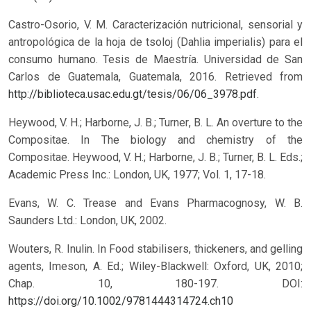
Castro-Osorio, V. M. Caracterización nutricional, sensorial y
antropológica de la hoja de tsoloj (Dahlia imperialis) para el
consumo humano. Tesis de Maestría. Universidad de San
Carlos de Guatemala, Guatemala, 2016. Retrieved from
http://biblioteca.usac.edu.gt/tesis/06/06_3978.pdf
.
Heywood, V. H.; Harborne, J. B.; Turner, B. L. An overture to the
Compositae. In The biology and chemistry of the
Compositae. Heywood, V. H.; Harborne, J. B.; Turner, B. L. Eds.;
Academic Press Inc.: London, UK, 1977; Vol. 1, 17-18.
Evans, W. C. Trease and Evans Pharmacognosy, W. B.
Saunders Ltd.: London, UK, 2002.
Wouters, R. Inulin. In Food stabilisers, thickeners, and gelling
agents, Imeson, A. Ed.; Wiley-Blackwell: Oxford, UK, 2010;
Chap. 10, 180-197.
DOI:
https://doi.org/10.1002/9781444314724.ch10