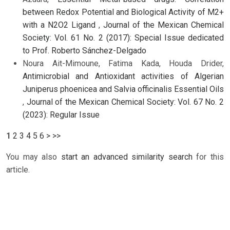
between Redox Potential and Biological Activity of M2+
with a N2O2 Ligand
,
Journal of the Mexican Chemical
Society: Vol. 61 No. 2 (2017): Special Issue dedicated
to Prof. Roberto Sánchez-Delgado
Noura Ait-Mimoune, Fatima Kada, Houda Drider,
Antimicrobial and Antioxidant activities of Algerian
Juniperus phoenicea and Salvia officinalis Essential Oils
,
Journal of the Mexican Chemical Society: Vol. 67 No. 2
(2023): Regular Issue
1
2
3
4
5
6
>
>>
You may also
start an advanced similarity search
for this
article.