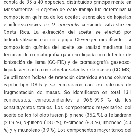
consta de 35 a 40 especies, distribuidas principalmente en
Mesoamérica. El objetivo de este trabajo fue determinar la
composición química de los aceites esenciales de hojuelas
D. imperialis
e inflorescencias de
creciendo silvestre en
Costa Rica. La extracción del aceite se efectuó por
hidrodestilación con un equipo Clevenger modificado. La
composición química del aceite se analizó mediante las
técnicas de cromatografía gaseoso-líquida con detector de
ionización de llama (GC-FID) y de cromatografía gaseoso-
líquida acoplada a un detector selectivo de masas (GC-MS).
Se utilizaron índices de retención obtenidos en una columna
capilar tipo DB-5 y se compararon con los patrones de
fragmentación de masas. Se identificaron en total 131
compuestos, correspondientes a 96.5-99.3 % de los
constituyentes totales. Los componentes mayoritarios del
aceite de los foliolos fueron β-pineno (35.2 %), α-felandreno
p
(21.9 %), α-pineno (18.0 %),
-cimeno (8.3 %), limoneno (4.3
%) y γ-muuroleno (3.9 %). Los componentes mayoritarios del