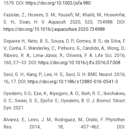
1579.
DOI:
https://doi.org/10.1002/jsfa.980
Fazelan, Z.; Hoseini, S. M.; Yousefi, M.; Khalili, M.; Hoseinifar,
S. H.; Doan, H. V. Aquacult. 2020, 520, 734988.
DOI:
https://doi.org/10.1016/j.aquaculture.2020.734988
Siqueira H.; Neto, B. S.; Sousa, D. P.; Gomes, B. S.; da Silva, F.
V.; Cunha, F.; Wanderley, C.; Pinheiro, G.; Cândido, A.; Wong, D.;
Ribeiro, R. A.; Lima-Júnior, R.; Oliveira, F. A. Life Sci. 2016,
160, 27–33.
DOI:
https://doi.org/10.1016/j.lfs.2016.07.008
Seol, G. H.; Kang, P.; Lee, H. S.; Seol, G. H. BMC Neurol. 2016,
16, 17.
DOI:
https://doi.org/10.1186/s12883-016-0541-3
Oyedemi, S.O.; Eze, K.; Aiyegoro, A. O.; Ibeh, R. C.; Ikechukwu,
G. C.; Swain, S. S.; Ejiofor E.; Oyedemi, B. O. J. Biomol. Struct.
Dyn. 2021.
Alvarez, E.; Leiro, J. M.; Rodrıguez, M.; Orallo, F. Phytother.
Res. 2014, 18, 457–462.
DOI: