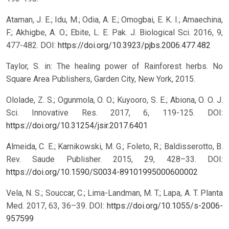
Ataman, J. E.; Idu, M.; Odia, A. E.; Omogbai, E. K. I.; Amaechina,
F.; Akhigbe, A. O.; Ebite, L. E. Pak. J. Biological Sci. 2016, 9,
477-482.
DOI:
https://doi.org/10.3923/pjbs.2006.477.482
Taylor, S. in: The healing power of Rainforest herbs. No
Square Area Publishers, Garden City, New York, 2015.
Ololade, Z. S.; Ogunmola, O. O.; Kuyooro, S. E.; Abiona, O. O. J.
Sci. Innovative Res. 2017, 6, 119-125.
DOI:
https://doi.org/10.31254/jsir.2017.6401
Almeida, C. E.; Karnikowski, M. G.; Foleto, R.; Baldisserotto, B.
Rev. Saude Publisher. 2015, 29, 428–33.
DOI:
https://doi.org/10.1590/S0034-89101995000600002
Vela, N. S.; Souccar, C.; Lima-Landman, M. T.; Lapa, A. T. Planta
Med. 2017, 63, 36–39.
DOI:
https://doi.org/10.1055/s-2006-
957599