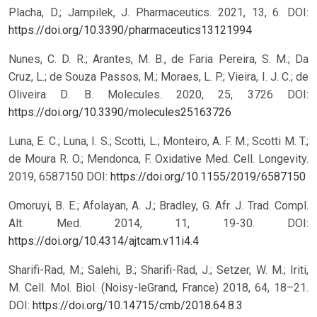
Placha, D.; Jampilek, J. Pharmaceutics. 2021, 13, 6.
DOI:
https://doi.org/10.3390/pharmaceutics13121994
Nunes, C. D. R.; Arantes, M. B., de Faria Pereira, S. M.; Da
Cruz, L.; de Souza Passos, M.; Moraes, L. P.; Vieira, I. J. C.; de
Oliveira D. B. Molecules. 2020, 25, 3726
DOI:
https://doi.org/10.3390/molecules25163726
Luna, E. C.; Luna, I. S.; Scotti, L.; Monteiro, A. F. M.; Scotti M. T.;
de Moura R. O.; Mendonca, F. Oxidative Med. Cell. Longevity.
2019, 6587150
DOI:
https://doi.org/10.1155/2019/6587150
Omoruyi, B. E.; Afolayan, A. J.; Bradley, G. Afr. J. Trad. Compl.
Alt. Med. 2014, 11, 19-30.
DOI:
https://doi.org/10.4314/ajtcam.v11i4.4
Sharifi-Rad, M.; Salehi, B.; Sharifi-Rad, J.; Setzer, W. M.; Iriti,
M. Cell. Mol. Biol. (Noisy-leGrand, France) 2018, 64, 18–21.
DOI:
https://doi.org/10.14715/cmb/2018.64.8.3