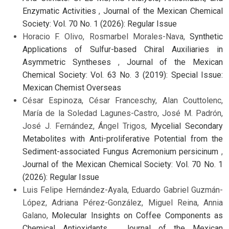
Enzymatic Activities
,
Journal of the Mexican Chemical
Society: Vol. 70 No. 1 (2026): Regular Issue
Horacio F. Olivo, Rosmarbel Morales-Nava,
Synthetic
Applications of Sulfur-based Chiral Auxiliaries in
Asymmetric Syntheses
,
Journal of the Mexican
Chemical Society: Vol. 63 No. 3 (2019): Special Issue:
Mexican Chemist Overseas
César Espinoza, César Franceschy, Alan Couttolenc,
María de la Soledad Lagunes-Castro, José M. Padrón,
José J. Fernández, Ángel Trigos,
Mycelial Secondary
Metabolites with Anti-proliferative Potential from the
Sediment-associated Fungus Acremonium persicinum
,
Journal of the Mexican Chemical Society: Vol. 70 No. 1
(2026): Regular Issue
Luis Felipe Hernández-Ayala, Eduardo Gabriel Guzmán-
López, Adriana Pérez-González, Miguel Reina, Annia
Galano,
Molecular Insights on Coffee Components as
Chemical Antioxidants
,
Journal of the Mexican