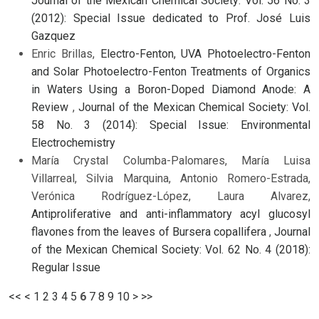
Journal of the Mexican Chemical Society: Vol. 56 No. 3
(2012): Special Issue dedicated to Prof. José Luis
Gazquez
Enric Brillas,
Electro-Fenton, UVA Photoelectro-Fenton
and Solar Photoelectro-Fenton Treatments of Organics
in Waters Using a Boron-Doped Diamond Anode: A
Review
,
Journal of the Mexican Chemical Society: Vol.
58 No. 3 (2014): Special Issue: Environmental
Electrochemistry
María Crystal Columba-Palomares, María Luisa
Villarreal, Silvia Marquina, Antonio Romero-Estrada,
Verónica Rodríguez-López, Laura Alvarez,
Antiproliferative and anti-inflammatory acyl glucosyl
flavones from the leaves of Bursera copallifera
,
Journal
of the Mexican Chemical Society: Vol. 62 No. 4 (2018):
Regular Issue
<<
<
1
2
3
4
5
6
7
8
9
10
>
>>