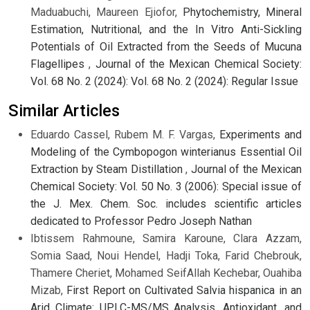
Maduabuchi, Maureen Ejiofor,
Phytochemistry, Mineral
Estimation, Nutritional, and the In Vitro Anti-Sickling
Potentials of Oil Extracted from the Seeds of Mucuna
Flagellipes
,
Journal of the Mexican Chemical Society:
Vol. 68 No. 2 (2024): Vol. 68 No. 2 (2024): Regular Issue
Similar Articles
Eduardo Cassel, Rubem M. F. Vargas,
Experiments and
Modeling of the Cymbopogon winterianus Essential Oil
Extraction by Steam Distillation
,
Journal of the Mexican
Chemical Society: Vol. 50 No. 3 (2006): Special issue of
the J. Mex. Chem. Soc. includes scientific articles
dedicated to Professor Pedro Joseph Nathan
Ibtissem Rahmoune, Samira Karoune, Clara Azzam,
Somia Saad, Noui Hendel, Hadji Toka, Farid Chebrouk,
Thamere Cheriet, Mohamed SeifAllah Kechebar, Ouahiba
Mizab,
First Report on Cultivated Salvia hispanica in an
Arid Climate: UPLC-MS/MS Analysis, Antioxidant, and