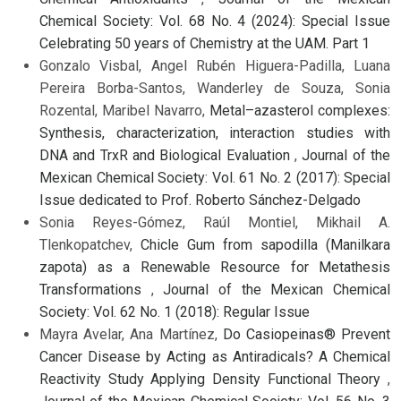
Chemical Society: Vol. 68 No. 4 (2024): Special Issue
Celebrating 50 years of Chemistry at the UAM. Part 1
Gonzalo Visbal, Angel Rubén Higuera-Padilla, Luana
Pereira Borba-Santos, Wanderley de Souza, Sonia
Rozental, Maribel Navarro,
Metal–azasterol complexes:
Synthesis, characterization, interaction studies with
DNA and TrxR and Biological Evaluation
,
Journal of the
Mexican Chemical Society: Vol. 61 No. 2 (2017): Special
Issue dedicated to Prof. Roberto Sánchez-Delgado
Sonia Reyes-Gómez, Raúl Montiel, Mikhail A.
Tlenkopatchev,
Chicle Gum from sapodilla (Manilkara
zapota) as a Renewable Resource for Metathesis
Transformations
,
Journal of the Mexican Chemical
Society: Vol. 62 No. 1 (2018): Regular Issue
Mayra Avelar, Ana Martínez,
Do Casiopeinas® Prevent
Cancer Disease by Acting as Antiradicals? A Chemical
Reactivity Study Applying Density Functional Theory
,