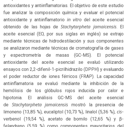
antioxidantes y antiinflamatorias. El objetivo de este estudio
fue analizar la composición química y evaluar el potencial
in vitro
antioxidante y antiinflamatorio
del aceite esencial
Stachytarpheta jamaicensis
obtenido de las hojas de
. El
aceite esencial (EO, por sus siglas en inglés) se extrajo
mediante técnicas de hidrodestilación y sus componentes
se analizaron mediante técnicas de cromatografía de gases
y espectrometría de masas (GC-MS). El potencial
antioxidante del aceite esencial se evaluó utilizando
ensayos con 2,2-difenil-1-picrilhidrazilo (DPPH) y evaluando
el poder reductor de iones férricos (FRAP). La capacidad
antiinflamatoria se evaluó mediante la inhibición de la
hemólisis de los glóbulos rojos inducida por calor e
hipotonia. El análisis GC-MS del aceite esencial
Stachytarpheta jamaicensis
de
mostró la presencia de
cis
limoneno (13,85 %), eucaliptol (10,73 %), linalol (5,36 %),
-
verbenol (19,54 %), acetato de bornilo (12,65 %) y β-
felandreno (5,59 %) como componentes mayoritarios del