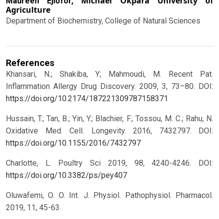
Michael Okpara University of
Maureen Ejiofor,
Agriculture
Department of Biochemistry, College of Natural Sciences
References
Khansari, N.; Shakiba, Y; Mahmoudi, M. Recent Pat.
Inflammation Allergy Drug Discovery. 2009, 3, 73–80.
DOI:
https://doi.org/10.2174/187221309787158371
Hussain, T.; Tan, B.; Yin, Y.; Blachier, F.; Tossou, M. C.; Rahu, N.
Oxidative Med. Cell. Longevity. 2016, 7432797.
DOI:
https://doi.org/10.1155/2016/7432797
Charlotte, L. Poultry Sci 2019, 98, 4240-4246.
DOI:
https://doi.org/10.3382/ps/pey407
Oluwafemi, O. O. Int. J. Physiol. Pathophysiol. Pharmacol.
2019, 11, 45-63.