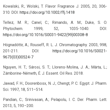
Kowalski, R.; Wolski, T. Flavor Fragrance J. 2005, 20, 306-
310.
DOI:
https://doi.org/10.1002/ffj.1418
Tellez, M. R.; Canel, C.; Rimando, A. M.; Duke, S. O.
Phytochem. 1999, 52, 1035-1040.
DOI:
https://doi.org/10.1016/S0031-9422(99)00308-8
Högnadóttir, A.; Rouseff, R. L. J. Chromatography. 2003, 998,
201-211.
DOI:
https://doi.org/10.1016/S0021-
9673(03)00524-7
Nguyen, H. T.; Sárosi, S. T.; Llorens-Molina, J. A.; Márta, L.;
Zámborine-Németh, É. J. Essent. Oil Res. 2018.
Jawad, F. H.; Doorenbosx, N. J.; Chengt, P. C. Egypt. J. Pharm.
Sci. 1997, 18, 511–514.
Pandian, C.; Srinivasan, A.; Pelapolu, I. C. Der. Pharm. Lett.
2013, 5, 193–200.