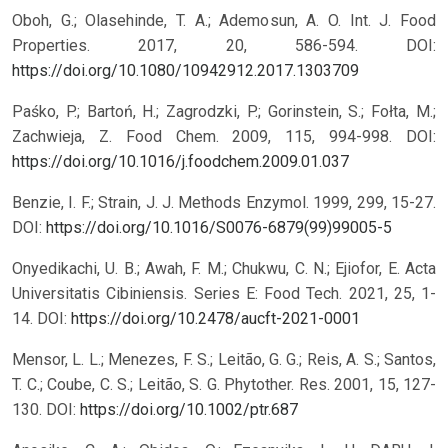
Oboh, G.; Olasehinde, T. A.; Ademosun, A. O. Int. J. Food
Properties. 2017, 20, 586-594.
DOI:
https://doi.org/10.1080/10942912.2017.1303709
Paśko, P.; Bartoń, H.; Zagrodzki, P.; Gorinstein, S.; Fołta, M.;
Zachwieja, Z. Food Chem. 2009, 115, 994-998.
DOI:
https://doi.org/10.1016/j.foodchem.2009.01.037
Benzie, I. F.; Strain, J. J. Methods Enzymol. 1999, 299, 15-27.
DOI:
https://doi.org/10.1016/S0076-6879(99)99005-5
Onyedikachi, U. B.; Awah, F. M.; Chukwu, C. N.; Ejiofor, E. Acta
Universitatis Cibiniensis. Series E: Food Tech. 2021, 25, 1-
14.
DOI:
https://doi.org/10.2478/aucft-2021-0001
Mensor, L. L.; Menezes, F. S.; Leitão, G. G.; Reis, A. S.; Santos,
T. C.; Coube, C. S.; Leitão, S. G. Phytother. Res. 2001, 15, 127-
130.
DOI:
https://doi.org/10.1002/ptr.687