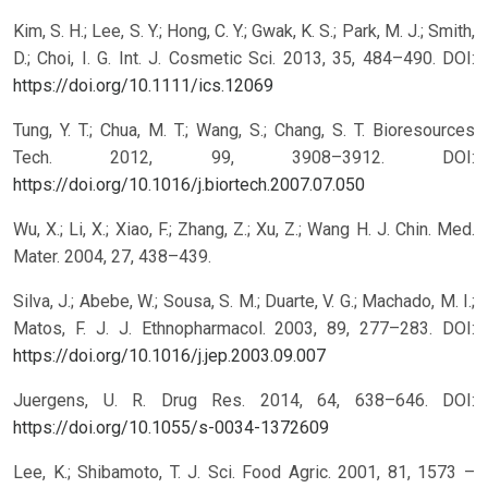
Kim, S. H.; Lee, S. Y.; Hong, C. Y.; Gwak, K. S.; Park, M. J.; Smith,
D.; Choi, I. G. Int. J. Cosmetic Sci. 2013, 35, 484–490.
DOI:
https://doi.org/10.1111/ics.12069
Tung, Y. T.; Chua, M. T.; Wang, S.; Chang, S. T. Bioresources
Tech. 2012, 99, 3908–3912.
DOI:
https://doi.org/10.1016/j.biortech.2007.07.050
Wu, X.; Li, X.; Xiao, F.; Zhang, Z.; Xu, Z.; Wang H. J. Chin. Med.
Mater. 2004, 27, 438–439.
Silva, J.; Abebe, W.; Sousa, S. M.; Duarte, V. G.; Machado, M. I.;
Matos, F. J. J. Ethnopharmacol. 2003, 89, 277–283.
DOI:
https://doi.org/10.1016/j.jep.2003.09.007
Juergens, U. R. Drug Res. 2014, 64, 638–646.
DOI:
https://doi.org/10.1055/s-0034-1372609
Lee, K.; Shibamoto, T. J. Sci. Food Agric. 2001, 81, 1573 –