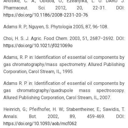
Anosike, C. A.; Obidoa, O.; Ezeanyika, L. U. DARU J.
Pharmaceut. Sci. 2012, 20, 22-31.
DOI:
https://doi.org/10.1186/2008-2231-20-76
Adams R. P.; Nguyen, S. Phytologia 2005, 87, 96-108.
Choi, H. S. J. Agric. Food Chem. 2003, 51, 2687–2692.
DOI:
https://doi.org/10.1021/jf021069o
Adams, R. P. in: Identification of essential oil components by
gas chromatography/mass spectrometry. Allured Publishing
Corporation, Carol Stream, IL, 1995.
Adams R. P. in: Identification of essential oil components by
gas chromatography/quadrupole mass spectroscopy.
Allured Publishing Corporation, Carol Stream, IL, 2007.
Heinrich, G.; Pfeifhofer, H. W.; Stabentheiner, E.; Sawidis, T.
Annals. Bot. 2002, 89, 459-469.
DOI:
https://doi.org/10.1093/aob/mcf062