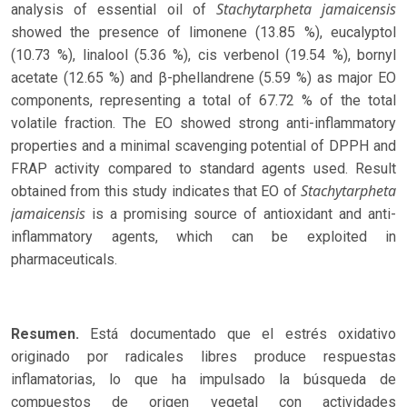
Stachytarpheta jamaicensis
analysis of essential oil of
showed the presence of limonene (13.85 %), eucalyptol
(10.73 %), linalool (5.36 %), cis verbenol (19.54 %), bornyl
acetate (12.65 %) and β-phellandrene (5.59 %) as major EO
components, representing a total of 67.72 % of the total
volatile fraction. The EO showed strong anti-inflammatory
properties and a minimal scavenging potential of DPPH and
FRAP activity compared to standard agents used. Result
Stachytarpheta
obtained from this study indicates that EO of
jamaicensis
is a promising source of antioxidant and anti-
inflammatory agents, which can be exploited in
pharmaceuticals.
Resumen.
Está documentado que el estrés oxidativo
originado por radicales libres produce respuestas
inflamatorias, lo que ha impulsado la búsqueda de
compuestos de origen vegetal con actividades