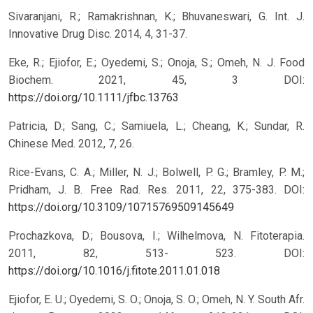
Sivaranjani, R.; Ramakrishnan, K.; Bhuvaneswari, G. Int. J.
Innovative Drug Disc. 2014, 4, 31-37.
Eke, R.; Ejiofor, E.; Oyedemi, S.; Onoja, S.; Omeh, N. J. Food
Biochem. 2021, 45, 3
DOI:
https://doi.org/10.1111/jfbc.13763
Patricia, D.; Sang, C.; Samiuela, L.; Cheang, K.; Sundar, R.
Chinese Med. 2012, 7, 26.
Rice-Evans, C. A.; Miller, N. J.; Bolwell, P. G.; Bramley, P. M.;
Pridham, J. B. Free Rad. Res. 2011, 22, 375-383.
DOI:
https://doi.org/10.3109/10715769509145649
Prochazkova, D.; Bousova, I.; Wilhelmova, N. Fitoterapia.
2011, 82, 513- 523.
DOI:
https://doi.org/10.1016/j.fitote.2011.01.018
Ejiofor, E. U.; Oyedemi, S. O.; Onoja, S. O.; Omeh, N. Y. South Afr.