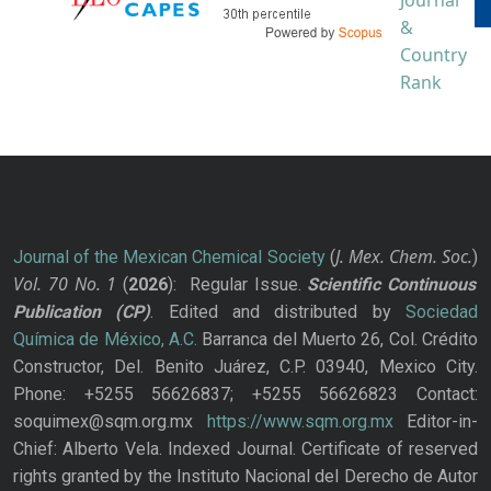
J. Mex. Chem. Soc.
Journal of the Mexican Chemical Society
(
)
Vol. 70
No.
1
(
2026
): Regular Issue.
Scientific Continuous
Publication
(CP)
. Edited and distributed by
Sociedad
Química de México, A.C.
Barranca del Muerto 26, Col. Crédito
Constructor, Del. Benito Juárez, C.P. 03940, Mexico City.
Phone: +5255 56626837; +5255 56626823 Contact:
soquimex@sqm.org.mx
https://www.sqm.org.mx
Editor-in-
Chief: Alberto Vela. Indexed Journal. Certificate of reserved
rights granted by the Instituto Nacional del Derecho de Autor