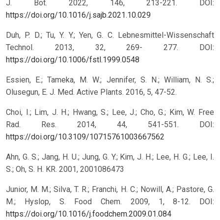
J. Bot. 2022, 146, 213-221.
DOI:
https://doi.org/10.1016/j.sajb.2021.10.029
Duh, P. D.; Tu, Y. Y.; Yen, G. C. Lebnesmittel-Wissenschaft
Technol. 2013, 32, 269- 277.
DOI:
https://doi.org/10.1006/fstl.1999.0548
Essien, E.; Tameka, M. W.; Jennifer, S. N.; William, N. S.;
Olusegun, E. J. Med. Active Plants. 2016, 5, 47-52.
Choi, I.; Lim, J. H.; Hwang, S.; Lee, J.; Cho, G.; Kim, W. Free
Rad. Res. 2014, 44, 541-551.
DOI:
https://doi.org/10.3109/10715761003667562
Ahn, G. S.; Jang, H. U.; Jung, G. Y.; Kim, J. H.; Lee, H. G.; Lee, I.
S.; Oh, S. H. KR. 2001, 2001086473
Junior, M. M.; Silva, T. R.; Franchi, H. C.; Nowill, A.; Pastore, G.
M.; Hyslop, S. Food Chem. 2009, 1, 8-12.
DOI:
https://doi.org/10.1016/j.foodchem.2009.01.084