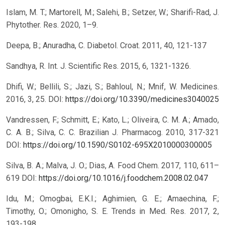
Islam, M. T.; Martorell, M.; Salehi, B.; Setzer, W.; Sharifi-Rad, J.
Phytother. Res. 2020, 1–9.
Deepa, B.; Anuradha, C. Diabetol. Croat. 2011, 40, 121-137
Sandhya, R. Int. J. Scientific Res. 2015, 6, 1321-1326.
Dhifi, W.; Bellili, S.; Jazi, S.; Bahloul, N.; Mnif, W. Medicines.
2016, 3, 25.
DOI:
https://doi.org/10.3390/medicines3040025
Vandressen, F.; Schmitt, E.; Kato, L.; Oliveira, C. M. A.; Amado,
C. A. B.; Silva, C. C. Brazilian J. Pharmacog. 2010, 317-321
DOI:
https://doi.org/10.1590/S0102-695X2010000300005
Silva, B. A.; Malva, J. O.; Dias, A. Food Chem. 2017, 110, 611–
619
DOI:
https://doi.org/10.1016/j.foodchem.2008.02.047
Idu, M.; Omogbai, E.K.I.; Aghimien, G. E.; Amaechina, F.;
Timothy, O.; Omonigho, S. E. Trends in Med. Res. 2017, 2,
193-198.