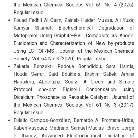
the Mexican Chemical Society: Vol. 69 No. 4 (2025):
Regular Issue
Fouad Fadhil Al-Qaim, Zainab Haider Mussa, Ali Yuzir,
Kamyar Shameli,
Electrochemical Degradation of
Metoprolol Using Graphite-PVC Composite as Anode:
Elucidation and Characterization of New by-products
Using LC-TOF/MS
,
Journal of the Mexican Chemical
Society: Vol. 64 No. 3 (2020): Regular Issue
Zakaria Benzekri, Redoua Benhdidou, Sara Hamia,
Houda Serrar, Said Boukhris, Brahim Sallek, Amina
Hassikou, Abdelaziz Souizi,
A Green and Simple
Protocol one-pot Biginelli Condensation using
Dicalcium Phosphate as Reusable Catalyst
,
Journal of
the Mexican Chemical Society: Vol. 61 No. 3 (2017):
Regular Issue
Eulalio Campos-González, Bernardo A. Frontana-Uribe,
Ruben Vasquez-Medrano, Samuel Macías- Bravo, Jorge
G. Ibanez,
Advanced Electrochemical Oxidation of