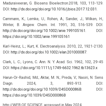
Maduraiveeran, G. Biosens Bioelectron.2018, 103, 113-129.
DOI:
http://dx.doi.org/doi.org/10.1016/j.bios.2017.12.031
.
Cammann, K.; Lemke, U.; Rohen, A.; Sander, J.; Wilken, H.;
Winter, B. Angew. Chem. Int. 1991, 30, 516-539. DOI:
http://dx.doi.org/doi.org/10.1002/anie.199105161
.
DOI:
https://doi.org/10.1002/anie.199105161
Karl-Heinz, L.; Kurt, K. Electroanalysis. 2010, 22, 1921-2130.
DOI:
http://dx.doi.org/doi.10.1002/elan.201000087
.
Clark, L. C.; Lyons, C. Ann. N. Y. Acad. Sci. 1962, 102, 29-45
DOI:
https://doi.org/10.1111/j.1749-6632.1962.tb13623.x
Harun-Or-Rashid, Md.; Aktar, M. N.; Preda, V.; Nasiri, N. Sens
Diagn. 2024, 3, 893-913. DOI:
http://dx.doi.org/doi.org/10.1039/D4SD00086B
.
DOI:
https://doi.org/10.1039/D4SD00086B
http://WEB OF SCIENCE, accessed in May 2024.