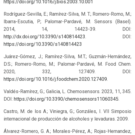
https://doi.org/10.1016/j.bios.2003.10.001
Rodríguez-Sevilla, E.; Ramírez-Silva, M. T.; Romero-Romo, M.;
Ibarra-Escutia, P.; Palomar-Pardavé, M. Sensors (Basel).
2014, 14, 14423-39. DOI:
http://dx.doi.org/10.3390/s140814423
.
DOI:
https://doi.org/10.3390/s140814423
Juárez-Gómez, J.; Ramírez-Silva, M.T.; Guzmán-Hernández,
D.S.; Romero-Romo, M.; Palomar-Pardavé, M. Food Chem.
2020, 332, 127409. DOI:
https://doi.org/10.1016/j.foodchem.2020.127409
.
Valdés-Ramírez, G.; Galicia, L. Chemosensors. 2023, 11, 345.
DOI:
https://doi.org/10.3390/chemosensors11060345
.
Castro, M. de los A.; Viniegra, G.; Gonzáles, I. VII Simposio
internacional de producción de alcoholes y levaduras. 2009.
Álvarez-Romero, G. A.; Morales-Pérez, A.; Rojas-Hernandez,