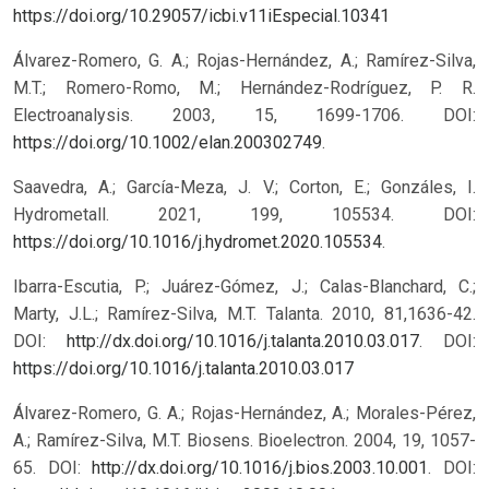
https://doi.org/10.29057/icbi.v11iEspecial.10341
Álvarez-Romero, G. A.; Rojas-Hernández, A.; Ramírez-Silva,
M.T.; Romero-Romo, M.; Hernández-Rodríguez, P. R.
Electroanalysis. 2003, 15, 1699-1706. DOI:
https://doi.org/10.1002/elan.200302749
.
Saavedra, A.; García-Meza, J. V.; Corton, E.; Gonzáles, I.
Hydrometall. 2021, 199, 105534. DOI:
https://doi.org/10.1016/j.hydromet.2020.105534
.
Ibarra-Escutia, P.; Juárez-Gómez, J.; Calas-Blanchard, C.;
Marty, J.L.; Ramírez-Silva, M.T. Talanta. 2010, 81,1636-42.
DOI:
http://dx.doi.org/10.1016/j.talanta.2010.03.017
.
DOI:
https://doi.org/10.1016/j.talanta.2010.03.017
Álvarez-Romero, G. A.; Rojas-Hernández, A.; Morales-Pérez,
A.; Ramírez-Silva, M.T. Biosens. Bioelectron. 2004, 19, 1057-
65. DOI:
http://dx.doi.org/10.1016/j.bios.2003.10.001
.
DOI: