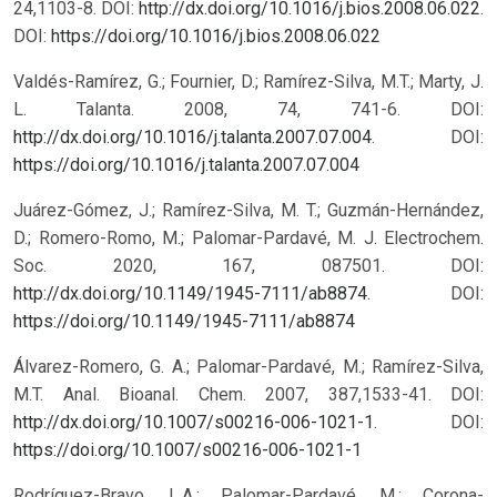
24,1103-8. DOI:
http://dx.doi.org/10.1016/j.bios.2008.06.022
.
DOI:
https://doi.org/10.1016/j.bios.2008.06.022
Valdés-Ramírez, G.; Fournier, D.; Ramírez-Silva, M.T.; Marty, J.
L. Talanta. 2008, 74, 741-6. DOI:
http://dx.doi.org/10.1016/j.talanta.2007.07.004
.
DOI:
https://doi.org/10.1016/j.talanta.2007.07.004
Juárez-Gómez, J.; Ramírez-Silva, M. T.; Guzmán-Hernández,
D.; Romero-Romo, M.; Palomar-Pardavé, M. J. Electrochem.
Soc. 2020, 167, 087501. DOI:
http://dx.doi.org/10.1149/1945-7111/ab8874
.
DOI:
https://doi.org/10.1149/1945-7111/ab8874
Álvarez-Romero, G. A.; Palomar-Pardavé, M.; Ramírez-Silva,
M.T. Anal. Bioanal. Chem. 2007, 387,1533-41. DOI:
http://dx.doi.org/10.1007/s00216-006-1021-1
.
DOI:
https://doi.org/10.1007/s00216-006-1021-1
Rodríguez-Bravo, L.A.; Palomar-Pardavé, M.; Corona-