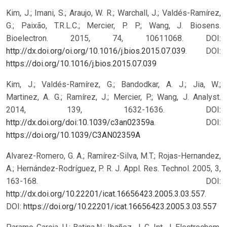
Kim, J.; Imani, S.; Araujo, W. R.; Warchall, J.; Valdés-Ramírez,
G.; Paixão, T.R.L.C.; Mercier, P. P.; Wang, J. Biosens.
Bioelectron. 2015, 74, 10611068. DOI:
http://dx.doi.org/oi.org/10.1016/j.bios.2015.07.039
.
DOI:
https://doi.org/10.1016/j.bios.2015.07.039
Kim, J.; Valdés-Ramírez, G.; Bandodkar, A. J.; Jia, W.;
Martinez, A. G.; Ramírez, J.; Mercier, P.; Wang, J. Analyst.
2014, 139, 1632-1636. DOI:
http://dx.doi.org/doi:10.1039/c3an02359a
.
DOI:
https://doi.org/10.1039/C3AN02359A
Alvarez-Romero, G. A.; Ramírez-Silva, M.T.; Rojas-Hernandez,
A.; Hernández-Rodríguez, P. R. J. Appl. Res. Technol. 2005, 3,
163-168. DOI:
http://dx.doi.org/10.22201/icat.16656423.2005.3.03.557
.
DOI:
https://doi.org/10.22201/icat.16656423.2005.3.03.557