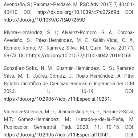
Avendaño, S.; Palomar-Pardavé, M. RSC Adv. 2017, 7, 40401-
40410. DOI:
http://dx.doi.org/10.1039/c7ra07269d
.
DOI:
https://doi.org/10.1039/C7RA07269D
Rivera-Hernández, S. I.; Alvarez-Romero, G. A.; Corona-
Avedaño, S.; Páez-Hernández, M. E.; Galán-Vidal, C. A.;
Romero-Romo, M.; Ramírez-Silva, M.T. Quim. Nova, 2017,1,
68-73. DOI:
https://doi.org/10.21577/0100-4042.20160166
.
González-Solís, N. M.; Guzmán-Hernández, D. S.; Ramírez
Silva, M. T.; Juárez-Gómez, J.; Rojas-Hernández, A. Pӓdei
Boletín Científico de Ciencias Básicas e Ingeniería del ICBI
2023, 1, 16-19. DOI:
https://doi.org/10.29057/icbi.v11iEspecial.10231
.
Valencia-Valencia, M. G.; Alarcón-Angeles, G.; Ramírez-Silva,
M.T.; Gómez-Hernández, M.; Hurtado-y-de-la-Peña, M.
Publicación Semestral Pädi. 2023, 11, 10-15. DOI:
https://doi.org/10.29057/icbi.v11iEspecial10341
.
DOI: