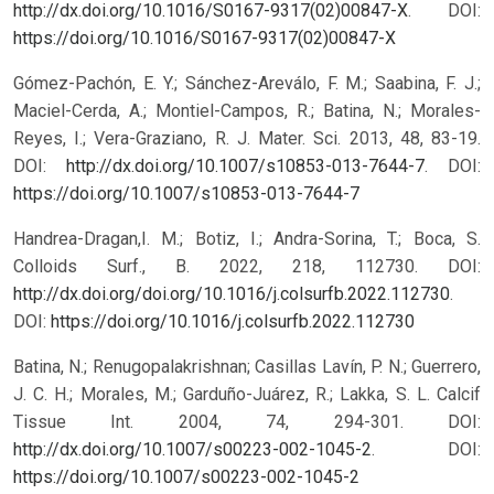
http://dx.doi.org/10.1016/S0167-9317(02)00847-X
.
DOI:
https://doi.org/10.1016/S0167-9317(02)00847-X
Gómez-Pachón, E. Y.; Sánchez-Areválo, F. M.; Saabina, F. J.;
Maciel-Cerda, A.; Montiel-Campos, R.; Batina, N.; Morales-
Reyes, I.; Vera-Graziano, R. J. Mater. Sci. 2013, 48, 83-19.
DOI:
http://dx.doi.org/10.1007/s10853-013-7644-7
.
DOI:
https://doi.org/10.1007/s10853-013-7644-7
Handrea-Dragan,I. M.; Botiz, I.; Andra-Sorina, T.; Boca, S.
Colloids Surf., B. 2022, 218, 112730. DOI:
http://dx.doi.org/doi.org/10.1016/j.colsurfb.2022.112730
.
DOI:
https://doi.org/10.1016/j.colsurfb.2022.112730
Batina, N.; Renugopalakrishnan; Casillas Lavín, P. N.; Guerrero,
J. C. H.; Morales, M.; Garduño-Juárez, R.; Lakka, S. L. Calcif
Tissue Int. 2004, 74, 294-301. DOI:
http://dx.doi.org/10.1007/s00223-002-1045-2
.
DOI:
https://doi.org/10.1007/s00223-002-1045-2