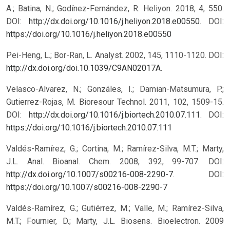
A.; Batina, N.; Godínez-Fernández, R. Heliyon. 2018, 4, 550.
DOI:
http://dx.doi.org/10.1016/j.heliyon.2018.e00550
.
DOI:
https://doi.org/10.1016/j.heliyon.2018.e00550
Pei-Heng, L.; Bor-Ran, L. Analyst. 2002, 145, 1110-1120. DOI:
http://dx.doi.org/doi.10.1039/C9AN02017A
.
Velasco-Alvarez, N.; Gonzáles, I.; Damian-Matsumura, P.;
Gutierrez-Rojas, M. Bioresour Technol. 2011, 102, 1509-15.
DOI:
http://dx.doi.org/10.1016/j.biortech.2010.07.111
.
DOI:
https://doi.org/10.1016/j.biortech.2010.07.111
Valdés-Ramírez, G.; Cortina, M.; Ramírez-Silva, M.T.; Marty,
J.L. Anal. Bioanal. Chem. 2008, 392, 99-707. DOI:
http://dx.doi.org/10.1007/s00216-008-2290-7
.
DOI:
https://doi.org/10.1007/s00216-008-2290-7
Valdés-Ramírez, G.; Gutiérrez, M.; Valle, M.; Ramírez-Silva,
M.T.; Fournier, D.; Marty, J.L. Biosens. Bioelectron. 2009