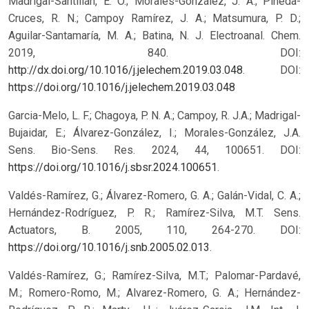
Madrigal-Santillán, E. O.; Morales-González, J. A.; Pineda-
Cruces, R. N.; Campoy Ramírez, J. A.; Matsumura, P. D.;
Aguilar-Santamaría, M. A.; Batina, N. J. Electroanal. Chem.
2019, 840. DOI:
http://dx.doi.org/10.1016/j.jelechem.2019.03.048
.
DOI:
https://doi.org/10.1016/j.jelechem.2019.03.048
Garcia-Melo, L. F.; Chagoya, P. N. A.; Campoy, R. J.A.; Madrigal-
Bujaidar, E.; Álvarez-González, I.; Morales-González, J.A.
Sens. Bio-Sens. Res. 2024, 44, 100651. DOI:
https://doi.org/10.1016/j.sbsr.2024.100651
.
Valdés-Ramírez, G.; Álvarez-Romero, G. A.; Galán-Vidal, C. A.;
Hernández-Rodríguez, P. R.; Ramírez-Silva, M.T. Sens.
Actuators, B. 2005, 110, 264-270. DOI:
https://doi.org/10.1016/j.snb.2005.02.013
.
Valdés-Ramírez, G.; Ramírez-Silva, M.T.; Palomar-Pardavé,
M.; Romero-Romo, M.; Alvarez-Romero, G. A.; Hernández-