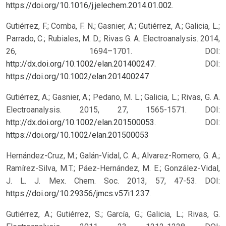
https://doi.org/10.1016/j.jelechem.2014.01.002
.
Gutiérrez, F.; Comba, F. N.; Gasnier, A.; Gutiérrez, A.; Galicia, L.;
Parrado, C.; Rubiales, M. D.; Rivas G. A. Electroanalysis. 2014,
26, 1694–1701. DOI:
http://dx.doi.org/10.1002/elan.201400247
.
DOI:
https://doi.org/10.1002/elan.201400247
Gutiérrez, A.; Gasnier, A.; Pedano, M. L.; Galicia, L.; Rivas, G. A.
Electroanalysis. 2015, 27, 1565-1571. DOI:
http://dx.doi.org/10.1002/elan.201500053
.
DOI:
https://doi.org/10.1002/elan.201500053
Hernández-Cruz, M.; Galán-Vidal, C. A.; Alvarez-Romero, G. A.;
Ramírez-Silva, M.T.; Páez-Hernández, M. E.; González-Vidal,
J. L. J. Mex. Chem. Soc. 2013, 57, 47-53. DOI:
https://doi.org/10.29356/jmcs.v57i1.237
.
Gutiérrez, A.; Gutiérrez, S.; García, G.; Galicia, L.; Rivas, G.