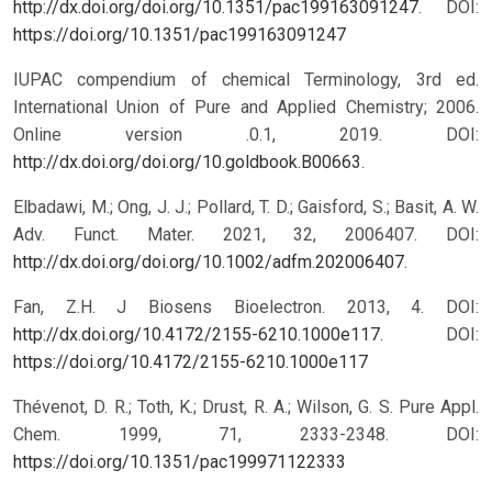
http://dx.doi.org/doi.org/10.1351/pac199163091247
.
DOI:
https://doi.org/10.1351/pac199163091247
IUPAC compendium of chemical Terminology, 3rd ed.
International Union of Pure and Applied Chemistry; 2006.
Online version .0.1, 2019. DOI:
http://dx.doi.org/doi.org/10.goldbook.B00663
.
Elbadawi, M.; Ong, J. J.; Pollard, T. D.; Gaisford, S.; Basit, A. W.
Adv. Funct. Mater. 2021, 32, 2006407. DOI:
http://dx.doi.org/doi.org/10.1002/adfm.202006407
.
Fan, Z.H. J Biosens Bioelectron. 2013, 4. DOI:
http://dx.doi.org/10.4172/2155-6210.1000e117
.
DOI:
https://doi.org/10.4172/2155-6210.1000e117
Thévenot, D. R.; Toth, K.; Drust, R. A.; Wilson, G. S. Pure Appl.
Chem. 1999, 71, 2333-2348.
DOI:
https://doi.org/10.1351/pac199971122333