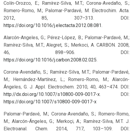
Colín-Orozco, E.; Ramírez-Silva, M.T.; Corona-Avedaño, S.;
Romero-Romo, M.; Palomar-Pardavé, M. Electrochim. Acta.
2012, 85, 307–313. DOI:
https://doi.org/10.1016/j.electacta.2012.08.081
.
Alarcón-Angeles, G.; Pérez-López, B.; Palomar-Pardavé, M.;
Ramírez-Silva, M.T.; Alegret, S.; Merkoci, A. CARBON. 2008,
46, 898–906. DOI:
https://doi.org/10.1016/j.carbon.2008.02.025
.
Corona-Avendaño, S.; Ramírez-Silva, M.T.; Palomar-Pardavé,
M.; Hernández-Martínez, L.; Romero-Romo, M.; Alarcón-
Ángeles, G. J. Appl. Electrochem. 2010, 40, 463–474. DOI:
http://dx.doi.org/10.1007/s10800-009-0017-x
.
DOI:
https://doi.org/10.1007/s10800-009-0017-x
Palomar-Pardavé, M.; Corona-Avendaño, S.; Romero-Romo,
M.; Alarcón-Ángeles, G.; Merkoçi, A.; Ramírez-Silva, M.T. J.
Electroanal. Chem. 2014, 717, 103–109. DOI: