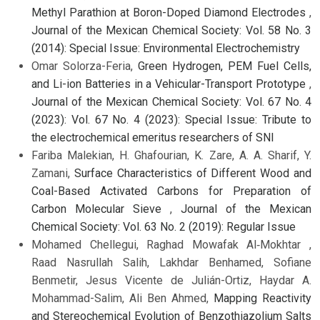
Methyl Parathion at Boron-Doped Diamond Electrodes
,
Journal of the Mexican Chemical Society: Vol. 58 No. 3
(2014): Special Issue: Environmental Electrochemistry
Omar Solorza-Feria,
Green Hydrogen, PEM Fuel Cells,
and Li-ion Batteries in a Vehicular-Transport Prototype
,
Journal of the Mexican Chemical Society: Vol. 67 No. 4
(2023): Vol. 67 No. 4 (2023): Special Issue: Tribute to
the electrochemical emeritus researchers of SNI
Fariba Malekian, H. Ghafourian, K. Zare, A. A. Sharif, Y.
Zamani,
Surface Characteristics of Different Wood and
Coal-Based Activated Carbons for Preparation of
Carbon Molecular Sieve
,
Journal of the Mexican
Chemical Society: Vol. 63 No. 2 (2019): Regular Issue
Mohamed Chellegui, Raghad Mowafak Al‑Mokhtar ,
Raad Nasrullah Salih, Lakhdar Benhamed, Sofiane
Benmetir, Jesus Vicente de Julián-Ortiz, Haydar A.
Mohammad-Salim, Ali Ben Ahmed,
Mapping Reactivity
and Stereochemical Evolution of Benzothiazolium Salts