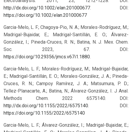
Electroanalysis. 2011, 23, 1212-1228. DOI:
http://dx.doi.org/10.1002/elan.201000677
.
DOI:
https://doi.org/10.1002/elan.201000677
Garcia-Melo, L. F.; Chagoya-Pio, N. A.; Morales-Rodríguez, M.;
Madrigal-Bujaidar, E.; Madrigal-Santillán, E. O.; Álvarez-
González, I.; Pineda-Cruces, R. N.; Batina, N. J. Mex. Chem.
Soc. 2023, 67. DOI:
https://doi.org/10.29356/jmcs.v67i1.1880
.
Garcia-Melo, L. F.; Morales-Rodríguez, M.; Madrigal-Bujaidar,
E.; Madrigal-Santillán, E. O.; Morales-González, J. A.; Pineda-
Cruces, R. N.; Campoy Ramírez, J. A.; Matsumura, P. D.;
Tellez-Planacarte, A.; Batina, N.; Álvarez-González, I. J Anal.
Methods Chem. 2022 6575140. DOI:
http://dx.doi.org/10.1155/2022/6575140
.
DOI:
https://doi.org/10.1155/2022/6575140
Garcia-Melo, L. F.; Álvarez-González, I.; Madrigal-Bujaidar, E.;