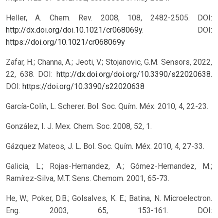
Heller, A. Chem. Rev. 2008, 108, 2482-2505. DOI:
http://dx.doi.org/doi.10.1021/cr068069y
.
DOI:
https://doi.org/10.1021/cr068069y
Zafar, H.; Channa, A.; Jeoti, V.; Stojanovic, G.M. Sensors, 2022,
22, 638. DOI:
http://dx.doi.org/doi.org/10.3390/s22020638
.
DOI:
https://doi.org/10.3390/s22020638
García-Colín, L. Scherer. Bol. Soc. Quím. Méx. 2010, 4, 22-23.
González, I. J. Mex. Chem. Soc. 2008, 52, 1.
Gázquez Mateos, J. L. Bol. Soc. Quím. Méx. 2010, 4, 27-33.
Galicia, L.; Rojas-Hernandez, A.; Gómez-Hernandez, M.;
Ramírez-Silva, M.T. Sens. Chemom. 2001, 65-73.
He, W.; Poker, D.B.; Golsalves, K. E.; Batina, N. Microelectron.
Eng. 2003, 65, 153-161. DOI: