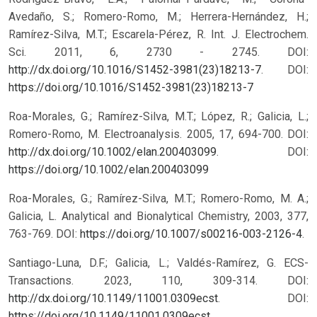
Avedaño, S.; Romero-Romo, M.; Herrera-Hernández, H.;
Ramírez-Silva, M.T.; Escarela-Pérez, R. Int. J. Electrochem.
Sci. 2011, 6, 2730 - 2745. DOI:
http://dx.doi.org/10.1016/S1452-3981(23)18213-7
.
DOI:
https://doi.org/10.1016/S1452-3981(23)18213-7
Roa-Morales, G.; Ramírez-Silva, M.T.; López, R.; Galicia, L.;
Romero-Romo, M. Electroanalysis. 2005, 17, 694-700. DOI:
http://dx.doi.org/10.1002/elan.200403099
.
DOI:
https://doi.org/10.1002/elan.200403099
Roa-Morales, G.; Ramírez-Silva, M.T.; Romero-Romo, M. A.;
Galicia, L. Analytical and Bionalytical Chemistry, 2003, 377,
763-769. DOI:
https://doi.org/10.1007/s00216-003-2126-4
.
Santiago-Luna, D.F.; Galicia, L.; Valdés-Ramírez, G. ECS-
Transactions. 2023, 110, 309-314. DOI:
http://dx.doi.org/10.1149/11001.0309ecst
.
DOI:
https://doi.org/10.1149/11001.0309ecst