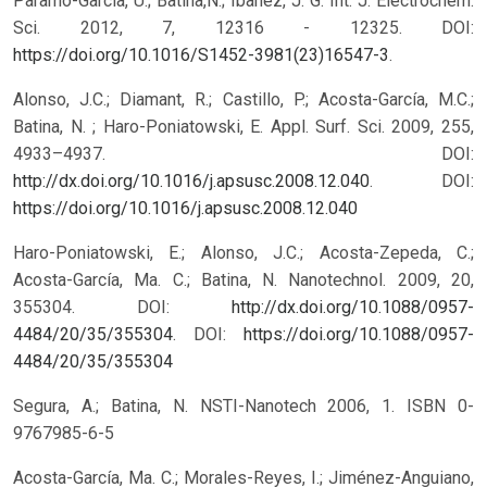
Paramo-Garcia, U.; Batina,N.; Ibañez, J. G. Int. J. Electrochem.
Sci. 2012, 7, 12316 - 12325. DOI:
https://doi.org/10.1016/S1452-3981(23)16547-3
.
Alonso, J.C.; Diamant, R.; Castillo, P.; Acosta-García, M.C.;
Batina, N. ; Haro-Poniatowski, E. Appl. Surf. Sci. 2009, 255,
4933–4937. DOI:
http://dx.doi.org/10.1016/j.apsusc.2008.12.040
.
DOI:
https://doi.org/10.1016/j.apsusc.2008.12.040
Haro-Poniatowski, E.; Alonso, J.C.; Acosta-Zepeda, C.;
Acosta-García, Ma. C.; Batina, N. Nanotechnol. 2009, 20,
355304. DOI:
http://dx.doi.org/10.1088/0957-
4484/20/35/355304
.
DOI:
https://doi.org/10.1088/0957-
4484/20/35/355304
Segura, A.; Batina, N. NSTI-Nanotech 2006, 1. ISBN 0-
9767985-6-5
Acosta-García, Ma. C.; Morales-Reyes, I.; Jiménez-Anguiano,