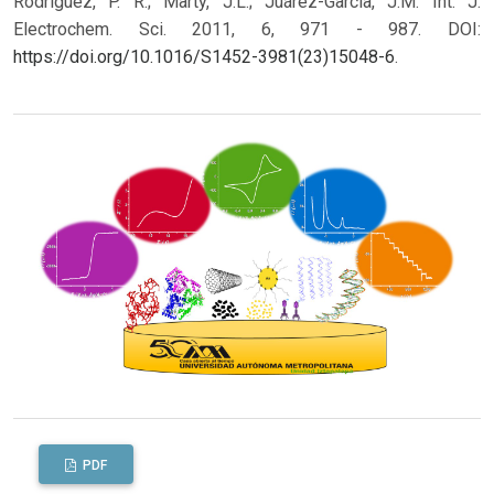
Rodríguez, P. R.; Marty, J.L.; Juárez-Garcia, J.M. Int. J.
Electrochem. Sci. 2011, 6, 971 - 987. DOI:
https://doi.org/10.1016/S1452-3981(23)15048-6
.
PDF