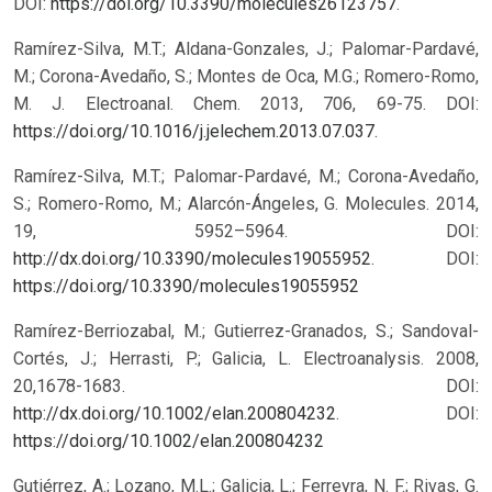
DOI:
https://doi.org/10.3390/molecules26123757
.
Ramírez-Silva, M.T.; Aldana-Gonzales, J.; Palomar-Pardavé,
M.; Corona-Avedaño, S.; Montes de Oca, M.G.; Romero-Romo,
M. J. Electroanal. Chem. 2013, 706, 69-75. DOI:
https://doi.org/10.1016/j.jelechem.2013.07.037
.
Ramírez-Silva, M.T.; Palomar-Pardavé, M.; Corona-Avedaño,
S.; Romero-Romo, M.; Alarcón-Ángeles, G. Molecules. 2014,
19, 5952–5964. DOI:
http://dx.doi.org/10.3390/molecules19055952
.
DOI:
https://doi.org/10.3390/molecules19055952
Ramírez-Berriozabal, M.; Gutierrez-Granados, S.; Sandoval-
Cortés, J.; Herrasti, P.; Galicia, L. Electroanalysis. 2008,
20,1678-1683. DOI:
http://dx.doi.org/10.1002/elan.200804232
.
DOI:
https://doi.org/10.1002/elan.200804232
Gutiérrez, A.; Lozano, M.L.; Galicia, L.; Ferreyra, N. F.; Rivas, G.