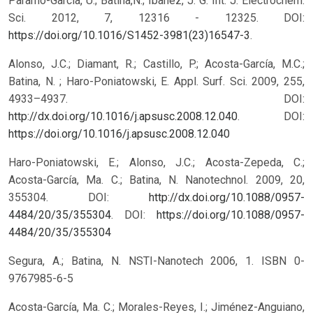
Paramo-Garcia, U.; Batina,N.; Ibañez, J. G. Int. J. Electrochem.
Sci. 2012, 7, 12316 - 12325. DOI:
https://doi.org/10.1016/S1452-3981(23)16547-3
.
Alonso, J.C.; Diamant, R.; Castillo, P.; Acosta-García, M.C.;
Batina, N. ; Haro-Poniatowski, E. Appl. Surf. Sci. 2009, 255,
4933–4937. DOI:
http://dx.doi.org/10.1016/j.apsusc.2008.12.040
.
DOI:
https://doi.org/10.1016/j.apsusc.2008.12.040
Haro-Poniatowski, E.; Alonso, J.C.; Acosta-Zepeda, C.;
Acosta-García, Ma. C.; Batina, N. Nanotechnol. 2009, 20,
355304. DOI:
http://dx.doi.org/10.1088/0957-
4484/20/35/355304
.
DOI:
https://doi.org/10.1088/0957-
4484/20/35/355304
Segura, A.; Batina, N. NSTI-Nanotech 2006, 1. ISBN 0-
9767985-6-5
Acosta-García, Ma. C.; Morales-Reyes, I.; Jiménez-Anguiano,