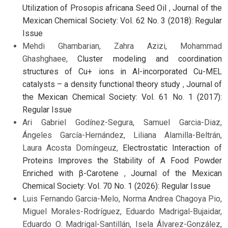
Utilization of Prosopis africana Seed Oil
,
Journal of the
Mexican Chemical Society: Vol. 62 No. 3 (2018): Regular
Issue
Mehdi Ghambarian, Zahra Azizi, Mohammad
Ghashghaee,
Cluster modeling and coordination
structures of Cu+ ions in Al-incorporated Cu-MEL
catalysts – a density functional theory study
,
Journal of
the Mexican Chemical Society: Vol. 61 No. 1 (2017):
Regular Issue
Ari Gabriel Godínez-Segura, Samuel Garcia-Diaz,
Ángeles García-Hernández, Liliana Alamilla-Beltrán,
Laura Acosta Domíngeuz,
Electrostatic Interaction of
Proteins Improves the Stability of A Food Powder
Enriched with β-Carotene
,
Journal of the Mexican
Chemical Society: Vol. 70 No. 1 (2026): Regular Issue
Luis Fernando Garcia-Melo, Norma Andrea Chagoya Pio,
Miguel Morales-Rodríguez, Eduardo Madrigal-Bujaidar,
Eduardo O. Madrigal-Santillán, Isela Álvarez-González,