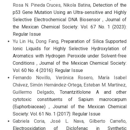
Rosa N. Pineda Cruces, Nikola Batina,
Detection of the
p53 Gene Mutation Using an Ultra-sensitive and Highly
Selective Electrochemical DNA Biosensor
,
Journal of
the Mexican Chemical Society: Vol. 67 No. 1 (2023):
Regular Issue
Yu Lin Hu, Dong Fang,
Preparation of Silica Supported
Ionic Liquids for Highly Selective Hydroxylation of
Aromatics with Hydrogen Peroxide under Solvent-free
Conditions
,
Journal of the Mexican Chemical Society:
Vol. 60 No. 4 (2016): Regular Issue
Fernando Novillo, Verónica Rosero, María Isabel
Chávez, Simón Hernández-Ortega, Esteban M. Martínez,
Guillermo Delgado,
Tonantzitlolone A and other
cytotoxic constituents of Sapium macrocarpum
(Euphorbiaceae)
,
Journal of the Mexican Chemical
Society: Vol. 61 No. 1 (2017): Regular Issue
Gabriela Coria, José L. Nava, Gilberto Carreño,
Electrooxidation of Diclofenac in Synthetic