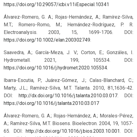
https://doi.org/10.29057/icbi.v11iEspecial.10341
Álvarez-Romero, G. A.; Rojas-Hernández, A.; Ramírez-Silva,
M.T.; Romero-Romo, M.; Hernández-Rodríguez, P. R.
Electroanalysis. 2003, 15, 1699-1706. DOI:
https://doi.org/10.1002/elan.200302749
.
Saavedra, A.; García-Meza, J. V.; Corton, E.; Gonzáles, I.
Hydrometall. 2021, 199, 105534. DOI:
https://doi.org/10.1016/j.hydromet.2020.105534
.
Ibarra-Escutia, P.; Juárez-Gómez, J.; Calas-Blanchard, C.;
Marty, J.L.; Ramírez-Silva, M.T. Talanta. 2010, 81,1636-42.
DOI:
http://dx.doi.org/10.1016/j.talanta.2010.03.017
.
DOI:
https://doi.org/10.1016/j.talanta.2010.03.017
Álvarez-Romero, G. A.; Rojas-Hernández, A.; Morales-Pérez,
A.; Ramírez-Silva, M.T. Biosens. Bioelectron. 2004, 19, 1057-
65. DOI:
http://dx.doi.org/10.1016/j.bios.2003.10.001
.
DOI: