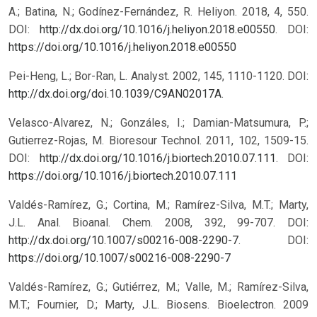
A.; Batina, N.; Godínez-Fernández, R. Heliyon. 2018, 4, 550.
DOI:
http://dx.doi.org/10.1016/j.heliyon.2018.e00550
.
DOI:
https://doi.org/10.1016/j.heliyon.2018.e00550
Pei-Heng, L.; Bor-Ran, L. Analyst. 2002, 145, 1110-1120. DOI:
http://dx.doi.org/doi.10.1039/C9AN02017A
.
Velasco-Alvarez, N.; Gonzáles, I.; Damian-Matsumura, P.;
Gutierrez-Rojas, M. Bioresour Technol. 2011, 102, 1509-15.
DOI:
http://dx.doi.org/10.1016/j.biortech.2010.07.111
.
DOI:
https://doi.org/10.1016/j.biortech.2010.07.111
Valdés-Ramírez, G.; Cortina, M.; Ramírez-Silva, M.T.; Marty,
J.L. Anal. Bioanal. Chem. 2008, 392, 99-707. DOI:
http://dx.doi.org/10.1007/s00216-008-2290-7
.
DOI:
https://doi.org/10.1007/s00216-008-2290-7
Valdés-Ramírez, G.; Gutiérrez, M.; Valle, M.; Ramírez-Silva,
M.T.; Fournier, D.; Marty, J.L. Biosens. Bioelectron. 2009