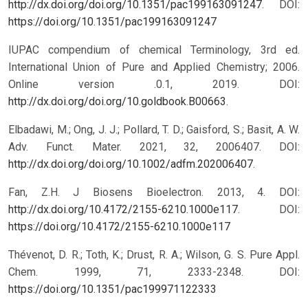
http://dx.doi.org/doi.org/10.1351/pac199163091247
.
DOI:
https://doi.org/10.1351/pac199163091247
IUPAC compendium of chemical Terminology, 3rd ed.
International Union of Pure and Applied Chemistry; 2006.
Online version .0.1, 2019. DOI:
http://dx.doi.org/doi.org/10.goldbook.B00663
.
Elbadawi, M.; Ong, J. J.; Pollard, T. D.; Gaisford, S.; Basit, A. W.
Adv. Funct. Mater. 2021, 32, 2006407. DOI:
http://dx.doi.org/doi.org/10.1002/adfm.202006407
.
Fan, Z.H. J Biosens Bioelectron. 2013, 4. DOI:
http://dx.doi.org/10.4172/2155-6210.1000e117
.
DOI:
https://doi.org/10.4172/2155-6210.1000e117
Thévenot, D. R.; Toth, K.; Drust, R. A.; Wilson, G. S. Pure Appl.
Chem. 1999, 71, 2333-2348.
DOI:
https://doi.org/10.1351/pac199971122333