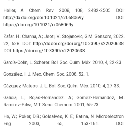
Heller, A. Chem. Rev. 2008, 108, 2482-2505. DOI:
http://dx.doi.org/doi.10.1021/cr068069y
.
DOI:
https://doi.org/10.1021/cr068069y
Zafar, H.; Channa, A.; Jeoti, V.; Stojanovic, G.M. Sensors, 2022,
22, 638. DOI:
http://dx.doi.org/doi.org/10.3390/s22020638
.
DOI:
https://doi.org/10.3390/s22020638
García-Colín, L. Scherer. Bol. Soc. Quím. Méx. 2010, 4, 22-23.
González, I. J. Mex. Chem. Soc. 2008, 52, 1.
Gázquez Mateos, J. L. Bol. Soc. Quím. Méx. 2010, 4, 27-33.
Galicia, L.; Rojas-Hernandez, A.; Gómez-Hernandez, M.;
Ramírez-Silva, M.T. Sens. Chemom. 2001, 65-73.
He, W.; Poker, D.B.; Golsalves, K. E.; Batina, N. Microelectron.
Eng. 2003, 65, 153-161. DOI: