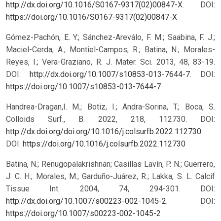
http://dx.doi.org/10.1016/S0167-9317(02)00847-X
.
DOI:
https://doi.org/10.1016/S0167-9317(02)00847-X
Gómez-Pachón, E. Y.; Sánchez-Areválo, F. M.; Saabina, F. J.;
Maciel-Cerda, A.; Montiel-Campos, R.; Batina, N.; Morales-
Reyes, I.; Vera-Graziano, R. J. Mater. Sci. 2013, 48, 83-19.
DOI:
http://dx.doi.org/10.1007/s10853-013-7644-7
.
DOI:
https://doi.org/10.1007/s10853-013-7644-7
Handrea-Dragan,I. M.; Botiz, I.; Andra-Sorina, T.; Boca, S.
Colloids Surf., B. 2022, 218, 112730. DOI:
http://dx.doi.org/doi.org/10.1016/j.colsurfb.2022.112730
.
DOI:
https://doi.org/10.1016/j.colsurfb.2022.112730
Batina, N.; Renugopalakrishnan; Casillas Lavín, P. N.; Guerrero,
J. C. H.; Morales, M.; Garduño-Juárez, R.; Lakka, S. L. Calcif
Tissue Int. 2004, 74, 294-301. DOI:
http://dx.doi.org/10.1007/s00223-002-1045-2
.
DOI:
https://doi.org/10.1007/s00223-002-1045-2