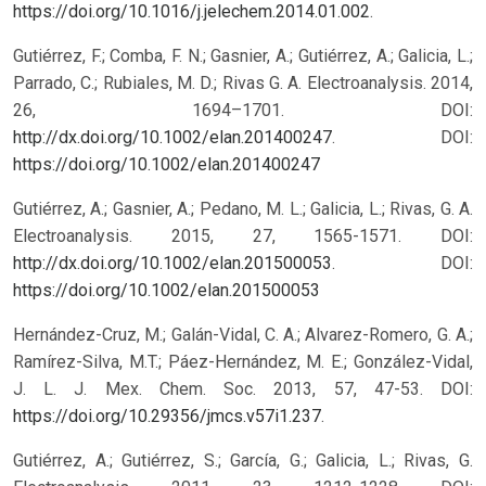
https://doi.org/10.1016/j.jelechem.2014.01.002
.
Gutiérrez, F.; Comba, F. N.; Gasnier, A.; Gutiérrez, A.; Galicia, L.;
Parrado, C.; Rubiales, M. D.; Rivas G. A. Electroanalysis. 2014,
26, 1694–1701. DOI:
http://dx.doi.org/10.1002/elan.201400247
.
DOI:
https://doi.org/10.1002/elan.201400247
Gutiérrez, A.; Gasnier, A.; Pedano, M. L.; Galicia, L.; Rivas, G. A.
Electroanalysis. 2015, 27, 1565-1571. DOI:
http://dx.doi.org/10.1002/elan.201500053
.
DOI:
https://doi.org/10.1002/elan.201500053
Hernández-Cruz, M.; Galán-Vidal, C. A.; Alvarez-Romero, G. A.;
Ramírez-Silva, M.T.; Páez-Hernández, M. E.; González-Vidal,
J. L. J. Mex. Chem. Soc. 2013, 57, 47-53. DOI:
https://doi.org/10.29356/jmcs.v57i1.237
.
Gutiérrez, A.; Gutiérrez, S.; García, G.; Galicia, L.; Rivas, G.