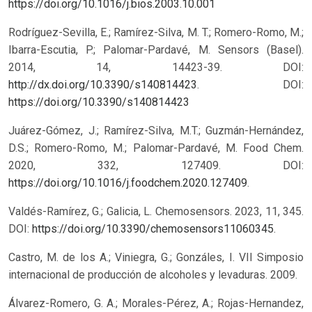
https://doi.org/10.1016/j.bios.2003.10.001
Rodríguez-Sevilla, E.; Ramírez-Silva, M. T.; Romero-Romo, M.;
Ibarra-Escutia, P.; Palomar-Pardavé, M. Sensors (Basel).
2014, 14, 14423-39. DOI:
http://dx.doi.org/10.3390/s140814423
.
DOI:
https://doi.org/10.3390/s140814423
Juárez-Gómez, J.; Ramírez-Silva, M.T.; Guzmán-Hernández,
D.S.; Romero-Romo, M.; Palomar-Pardavé, M. Food Chem.
2020, 332, 127409. DOI:
https://doi.org/10.1016/j.foodchem.2020.127409
.
Valdés-Ramírez, G.; Galicia, L. Chemosensors. 2023, 11, 345.
DOI:
https://doi.org/10.3390/chemosensors11060345
.
Castro, M. de los A.; Viniegra, G.; Gonzáles, I. VII Simposio
internacional de producción de alcoholes y levaduras. 2009.
Álvarez-Romero, G. A.; Morales-Pérez, A.; Rojas-Hernandez,