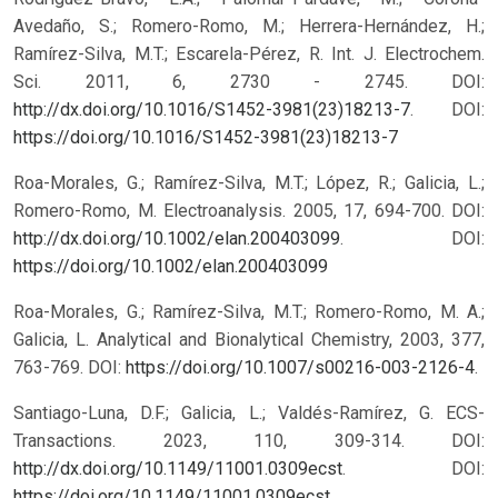
Avedaño, S.; Romero-Romo, M.; Herrera-Hernández, H.;
Ramírez-Silva, M.T.; Escarela-Pérez, R. Int. J. Electrochem.
Sci. 2011, 6, 2730 - 2745. DOI:
http://dx.doi.org/10.1016/S1452-3981(23)18213-7
.
DOI:
https://doi.org/10.1016/S1452-3981(23)18213-7
Roa-Morales, G.; Ramírez-Silva, M.T.; López, R.; Galicia, L.;
Romero-Romo, M. Electroanalysis. 2005, 17, 694-700. DOI:
http://dx.doi.org/10.1002/elan.200403099
.
DOI:
https://doi.org/10.1002/elan.200403099
Roa-Morales, G.; Ramírez-Silva, M.T.; Romero-Romo, M. A.;
Galicia, L. Analytical and Bionalytical Chemistry, 2003, 377,
763-769. DOI:
https://doi.org/10.1007/s00216-003-2126-4
.
Santiago-Luna, D.F.; Galicia, L.; Valdés-Ramírez, G. ECS-
Transactions. 2023, 110, 309-314. DOI:
http://dx.doi.org/10.1149/11001.0309ecst
.
DOI:
https://doi.org/10.1149/11001.0309ecst