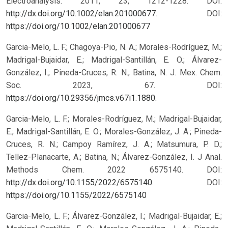
Electroanalysis. 2011, 23, 1212-1228. DOI:
http://dx.doi.org/10.1002/elan.201000677
.
DOI:
https://doi.org/10.1002/elan.201000677
Garcia-Melo, L. F.; Chagoya-Pio, N. A.; Morales-Rodríguez, M.;
Madrigal-Bujaidar, E.; Madrigal-Santillán, E. O.; Álvarez-
González, I.; Pineda-Cruces, R. N.; Batina, N. J. Mex. Chem.
Soc. 2023, 67. DOI:
https://doi.org/10.29356/jmcs.v67i1.1880
.
Garcia-Melo, L. F.; Morales-Rodríguez, M.; Madrigal-Bujaidar,
E.; Madrigal-Santillán, E. O.; Morales-González, J. A.; Pineda-
Cruces, R. N.; Campoy Ramírez, J. A.; Matsumura, P. D.;
Tellez-Planacarte, A.; Batina, N.; Álvarez-González, I. J Anal.
Methods Chem. 2022 6575140. DOI:
http://dx.doi.org/10.1155/2022/6575140
.
DOI:
https://doi.org/10.1155/2022/6575140
Garcia-Melo, L. F.; Álvarez-González, I.; Madrigal-Bujaidar, E.;