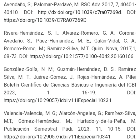
Avendaño, S.; Palomar-Pardavé, M. RSC Adv. 2017, 7, 40401-
40410. DOI:
http://dx.doi.org/10.1039/c7ra07269d
.
DOI:
https://doi.org/10.1039/C7RA07269D
Rivera-Hernández, S. I.; Alvarez-Romero, G. A.; Corona-
Avedaño, S.; Páez-Hernández, M. E.; Galán-Vidal, C. A.;
Romero-Romo, M.; Ramírez-Silva, M.T. Quim. Nova, 2017,1,
68-73. DOI:
https://doi.org/10.21577/0100-4042.20160166
.
González-Solís, N. M.; Guzmán-Hernández, D. S.; Ramírez
Silva, M. T.; Juárez-Gómez, J.; Rojas-Hernández, A. Pӓdei
Boletín Científico de Ciencias Básicas e Ingeniería del ICBI
2023, 1, 16-19. DOI:
https://doi.org/10.29057/icbi.v11iEspecial.10231
.
Valencia-Valencia, M. G.; Alarcón-Angeles, G.; Ramírez-Silva,
M.T.; Gómez-Hernández, M.; Hurtado-y-de-la-Peña, M.
Publicación Semestral Pädi. 2023, 11, 10-15. DOI:
https://doi.org/10.29057/icbi.v11iEspecial10341
.
DOI: