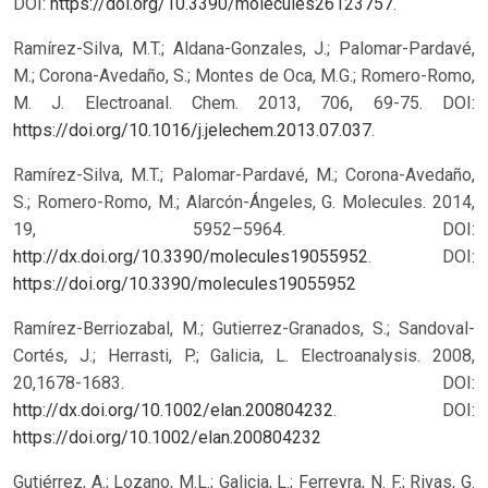
DOI:
https://doi.org/10.3390/molecules26123757
.
Ramírez-Silva, M.T.; Aldana-Gonzales, J.; Palomar-Pardavé,
M.; Corona-Avedaño, S.; Montes de Oca, M.G.; Romero-Romo,
M. J. Electroanal. Chem. 2013, 706, 69-75. DOI:
https://doi.org/10.1016/j.jelechem.2013.07.037
.
Ramírez-Silva, M.T.; Palomar-Pardavé, M.; Corona-Avedaño,
S.; Romero-Romo, M.; Alarcón-Ángeles, G. Molecules. 2014,
19, 5952–5964. DOI:
http://dx.doi.org/10.3390/molecules19055952
.
DOI:
https://doi.org/10.3390/molecules19055952
Ramírez-Berriozabal, M.; Gutierrez-Granados, S.; Sandoval-
Cortés, J.; Herrasti, P.; Galicia, L. Electroanalysis. 2008,
20,1678-1683. DOI:
http://dx.doi.org/10.1002/elan.200804232
.
DOI:
https://doi.org/10.1002/elan.200804232
Gutiérrez, A.; Lozano, M.L.; Galicia, L.; Ferreyra, N. F.; Rivas, G.