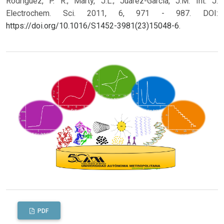
Rodríguez, P. R.; Marty, J.L.; Juárez-Garcia, J.M. Int. J.
Electrochem. Sci. 2011, 6, 971 - 987. DOI:
https://doi.org/10.1016/S1452-3981(23)15048-6
.
PDF