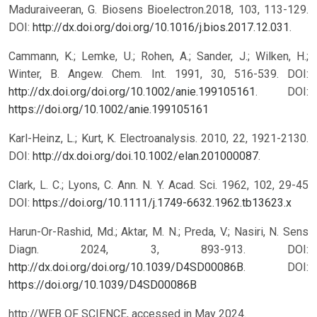
Maduraiveeran, G. Biosens Bioelectron.2018, 103, 113-129.
DOI:
http://dx.doi.org/doi.org/10.1016/j.bios.2017.12.031
.
Cammann, K.; Lemke, U.; Rohen, A.; Sander, J.; Wilken, H.;
Winter, B. Angew. Chem. Int. 1991, 30, 516-539. DOI:
http://dx.doi.org/doi.org/10.1002/anie.199105161
.
DOI:
https://doi.org/10.1002/anie.199105161
Karl-Heinz, L.; Kurt, K. Electroanalysis. 2010, 22, 1921-2130.
DOI:
http://dx.doi.org/doi.10.1002/elan.201000087
.
Clark, L. C.; Lyons, C. Ann. N. Y. Acad. Sci. 1962, 102, 29-45
DOI:
https://doi.org/10.1111/j.1749-6632.1962.tb13623.x
Harun-Or-Rashid, Md.; Aktar, M. N.; Preda, V.; Nasiri, N. Sens
Diagn. 2024, 3, 893-913. DOI:
http://dx.doi.org/doi.org/10.1039/D4SD00086B
.
DOI:
https://doi.org/10.1039/D4SD00086B
http://WEB OF SCIENCE, accessed in May 2024.