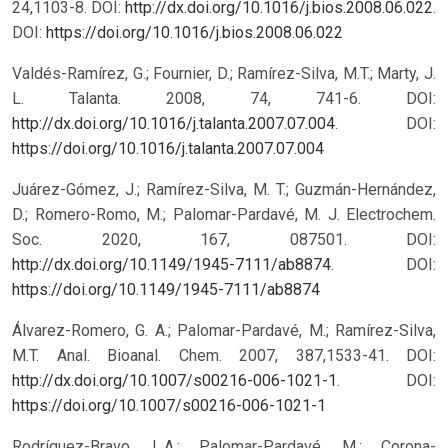
24,1103-8. DOI:
http://dx.doi.org/10.1016/j.bios.2008.06.022
.
DOI:
https://doi.org/10.1016/j.bios.2008.06.022
Valdés-Ramírez, G.; Fournier, D.; Ramírez-Silva, M.T.; Marty, J.
L. Talanta. 2008, 74, 741-6. DOI:
http://dx.doi.org/10.1016/j.talanta.2007.07.004
.
DOI:
https://doi.org/10.1016/j.talanta.2007.07.004
Juárez-Gómez, J.; Ramírez-Silva, M. T.; Guzmán-Hernández,
D.; Romero-Romo, M.; Palomar-Pardavé, M. J. Electrochem.
Soc. 2020, 167, 087501. DOI:
http://dx.doi.org/10.1149/1945-7111/ab8874
.
DOI:
https://doi.org/10.1149/1945-7111/ab8874
Álvarez-Romero, G. A.; Palomar-Pardavé, M.; Ramírez-Silva,
M.T. Anal. Bioanal. Chem. 2007, 387,1533-41. DOI:
http://dx.doi.org/10.1007/s00216-006-1021-1
.
DOI:
https://doi.org/10.1007/s00216-006-1021-1
Rodríguez-Bravo, L.A.; Palomar-Pardavé, M.; Corona-