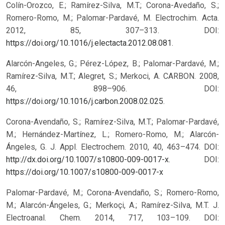
Colín-Orozco, E.; Ramírez-Silva, M.T.; Corona-Avedaño, S.;
Romero-Romo, M.; Palomar-Pardavé, M. Electrochim. Acta.
2012, 85, 307–313. DOI:
https://doi.org/10.1016/j.electacta.2012.08.081
.
Alarcón-Angeles, G.; Pérez-López, B.; Palomar-Pardavé, M.;
Ramírez-Silva, M.T.; Alegret, S.; Merkoci, A. CARBON. 2008,
46, 898–906. DOI:
https://doi.org/10.1016/j.carbon.2008.02.025
.
Corona-Avendaño, S.; Ramírez-Silva, M.T.; Palomar-Pardavé,
M.; Hernández-Martínez, L.; Romero-Romo, M.; Alarcón-
Ángeles, G. J. Appl. Electrochem. 2010, 40, 463–474. DOI:
http://dx.doi.org/10.1007/s10800-009-0017-x
.
DOI:
https://doi.org/10.1007/s10800-009-0017-x
Palomar-Pardavé, M.; Corona-Avendaño, S.; Romero-Romo,
M.; Alarcón-Ángeles, G.; Merkoçi, A.; Ramírez-Silva, M.T. J.
Electroanal. Chem. 2014, 717, 103–109. DOI: