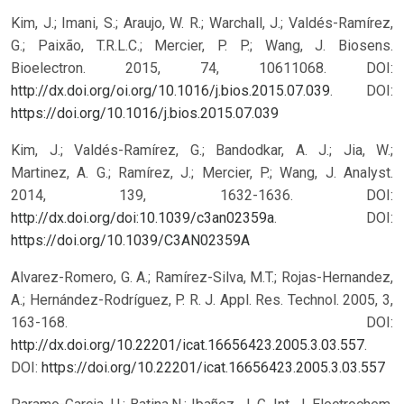
Kim, J.; Imani, S.; Araujo, W. R.; Warchall, J.; Valdés-Ramírez,
G.; Paixão, T.R.L.C.; Mercier, P. P.; Wang, J. Biosens.
Bioelectron. 2015, 74, 10611068. DOI:
http://dx.doi.org/oi.org/10.1016/j.bios.2015.07.039
.
DOI:
https://doi.org/10.1016/j.bios.2015.07.039
Kim, J.; Valdés-Ramírez, G.; Bandodkar, A. J.; Jia, W.;
Martinez, A. G.; Ramírez, J.; Mercier, P.; Wang, J. Analyst.
2014, 139, 1632-1636. DOI:
http://dx.doi.org/doi:10.1039/c3an02359a
.
DOI:
https://doi.org/10.1039/C3AN02359A
Alvarez-Romero, G. A.; Ramírez-Silva, M.T.; Rojas-Hernandez,
A.; Hernández-Rodríguez, P. R. J. Appl. Res. Technol. 2005, 3,
163-168. DOI:
http://dx.doi.org/10.22201/icat.16656423.2005.3.03.557
.
DOI:
https://doi.org/10.22201/icat.16656423.2005.3.03.557