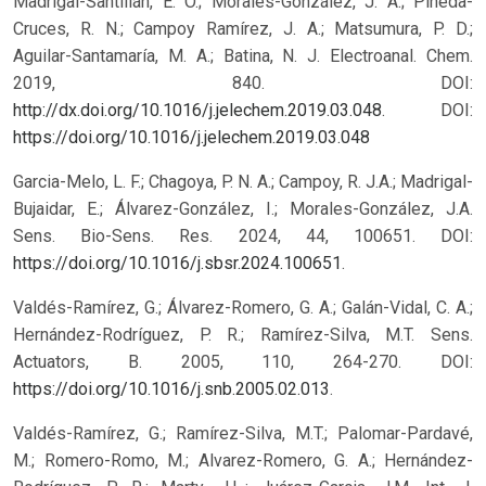
Madrigal-Santillán, E. O.; Morales-González, J. A.; Pineda-
Cruces, R. N.; Campoy Ramírez, J. A.; Matsumura, P. D.;
Aguilar-Santamaría, M. A.; Batina, N. J. Electroanal. Chem.
2019, 840. DOI:
http://dx.doi.org/10.1016/j.jelechem.2019.03.048
.
DOI:
https://doi.org/10.1016/j.jelechem.2019.03.048
Garcia-Melo, L. F.; Chagoya, P. N. A.; Campoy, R. J.A.; Madrigal-
Bujaidar, E.; Álvarez-González, I.; Morales-González, J.A.
Sens. Bio-Sens. Res. 2024, 44, 100651. DOI:
https://doi.org/10.1016/j.sbsr.2024.100651
.
Valdés-Ramírez, G.; Álvarez-Romero, G. A.; Galán-Vidal, C. A.;
Hernández-Rodríguez, P. R.; Ramírez-Silva, M.T. Sens.
Actuators, B. 2005, 110, 264-270. DOI:
https://doi.org/10.1016/j.snb.2005.02.013
.
Valdés-Ramírez, G.; Ramírez-Silva, M.T.; Palomar-Pardavé,
M.; Romero-Romo, M.; Alvarez-Romero, G. A.; Hernández-