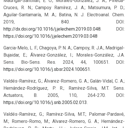
Madrigal-Santillán, E. O.; Morales-González, J. A.; Pineda-
Cruces, R. N.; Campoy Ramírez, J. A.; Matsumura, P. D.;
Aguilar-Santamaría, M. A.; Batina, N. J. Electroanal. Chem.
2019, 840. DOI:
http://dx.doi.org/10.1016/j.jelechem.2019.03.048
.
DOI:
https://doi.org/10.1016/j.jelechem.2019.03.048
Garcia-Melo, L. F.; Chagoya, P. N. A.; Campoy, R. J.A.; Madrigal-
Bujaidar, E.; Álvarez-González, I.; Morales-González, J.A.
Sens. Bio-Sens. Res. 2024, 44, 100651. DOI:
https://doi.org/10.1016/j.sbsr.2024.100651
.
Valdés-Ramírez, G.; Álvarez-Romero, G. A.; Galán-Vidal, C. A.;
Hernández-Rodríguez, P. R.; Ramírez-Silva, M.T. Sens.
Actuators, B. 2005, 110, 264-270. DOI:
https://doi.org/10.1016/j.snb.2005.02.013
.
Valdés-Ramírez, G.; Ramírez-Silva, M.T.; Palomar-Pardavé,
M.; Romero-Romo, M.; Alvarez-Romero, G. A.; Hernández-