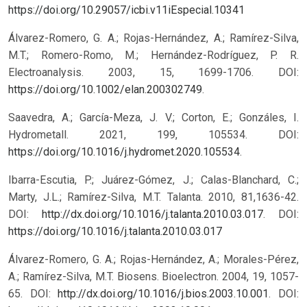
https://doi.org/10.29057/icbi.v11iEspecial.10341
Álvarez-Romero, G. A.; Rojas-Hernández, A.; Ramírez-Silva,
M.T.; Romero-Romo, M.; Hernández-Rodríguez, P. R.
Electroanalysis. 2003, 15, 1699-1706. DOI:
https://doi.org/10.1002/elan.200302749
.
Saavedra, A.; García-Meza, J. V.; Corton, E.; Gonzáles, I.
Hydrometall. 2021, 199, 105534. DOI:
https://doi.org/10.1016/j.hydromet.2020.105534
.
Ibarra-Escutia, P.; Juárez-Gómez, J.; Calas-Blanchard, C.;
Marty, J.L.; Ramírez-Silva, M.T. Talanta. 2010, 81,1636-42.
DOI:
http://dx.doi.org/10.1016/j.talanta.2010.03.017
.
DOI:
https://doi.org/10.1016/j.talanta.2010.03.017
Álvarez-Romero, G. A.; Rojas-Hernández, A.; Morales-Pérez,
A.; Ramírez-Silva, M.T. Biosens. Bioelectron. 2004, 19, 1057-
65. DOI:
http://dx.doi.org/10.1016/j.bios.2003.10.001
.
DOI: