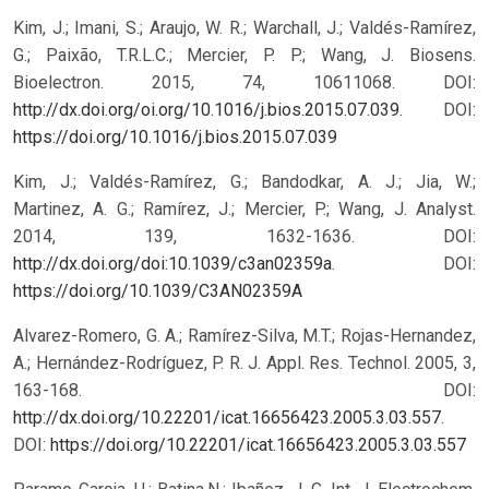
Kim, J.; Imani, S.; Araujo, W. R.; Warchall, J.; Valdés-Ramírez,
G.; Paixão, T.R.L.C.; Mercier, P. P.; Wang, J. Biosens.
Bioelectron. 2015, 74, 10611068. DOI:
http://dx.doi.org/oi.org/10.1016/j.bios.2015.07.039
.
DOI:
https://doi.org/10.1016/j.bios.2015.07.039
Kim, J.; Valdés-Ramírez, G.; Bandodkar, A. J.; Jia, W.;
Martinez, A. G.; Ramírez, J.; Mercier, P.; Wang, J. Analyst.
2014, 139, 1632-1636. DOI:
http://dx.doi.org/doi:10.1039/c3an02359a
.
DOI:
https://doi.org/10.1039/C3AN02359A
Alvarez-Romero, G. A.; Ramírez-Silva, M.T.; Rojas-Hernandez,
A.; Hernández-Rodríguez, P. R. J. Appl. Res. Technol. 2005, 3,
163-168. DOI:
http://dx.doi.org/10.22201/icat.16656423.2005.3.03.557
.
DOI:
https://doi.org/10.22201/icat.16656423.2005.3.03.557