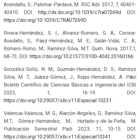
Avendaño, S.; Palomar-Pardavé, M. RSC Adv. 2017, 7, 40401-
40410. DOI:
http://dx.doi.org/10.1039/c7ra07269d
.
DOI:
https://doi.org/10.1039/C7RA07269D
Rivera-Hernández, S. I.; Alvarez-Romero, G. A.; Corona-
Avedaño, S.; Páez-Hernández, M. E.; Galán-Vidal, C. A.;
Romero-Romo, M.; Ramírez-Silva, M.T. Quim. Nova, 2017,1,
68-73. DOI:
https://doi.org/10.21577/0100-4042.20160166
.
González-Solís, N. M.; Guzmán-Hernández, D. S.; Ramírez
Silva, M. T.; Juárez-Gómez, J.; Rojas-Hernández, A. Pӓdei
Boletín Científico de Ciencias Básicas e Ingeniería del ICBI
2023, 1, 16-19. DOI:
https://doi.org/10.29057/icbi.v11iEspecial.10231
.
Valencia-Valencia, M. G.; Alarcón-Angeles, G.; Ramírez-Silva,
M.T.; Gómez-Hernández, M.; Hurtado-y-de-la-Peña, M.
Publicación Semestral Pädi. 2023, 11, 10-15. DOI:
https://doi.org/10.29057/icbi.v11iEspecial10341
.
DOI: