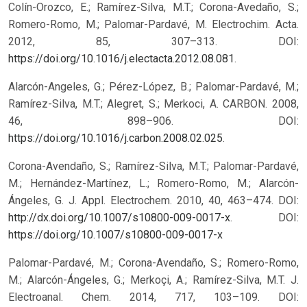
Colín-Orozco, E.; Ramírez-Silva, M.T.; Corona-Avedaño, S.;
Romero-Romo, M.; Palomar-Pardavé, M. Electrochim. Acta.
2012, 85, 307–313. DOI:
https://doi.org/10.1016/j.electacta.2012.08.081
.
Alarcón-Angeles, G.; Pérez-López, B.; Palomar-Pardavé, M.;
Ramírez-Silva, M.T.; Alegret, S.; Merkoci, A. CARBON. 2008,
46, 898–906. DOI:
https://doi.org/10.1016/j.carbon.2008.02.025
.
Corona-Avendaño, S.; Ramírez-Silva, M.T.; Palomar-Pardavé,
M.; Hernández-Martínez, L.; Romero-Romo, M.; Alarcón-
Ángeles, G. J. Appl. Electrochem. 2010, 40, 463–474. DOI:
http://dx.doi.org/10.1007/s10800-009-0017-x
.
DOI:
https://doi.org/10.1007/s10800-009-0017-x
Palomar-Pardavé, M.; Corona-Avendaño, S.; Romero-Romo,
M.; Alarcón-Ángeles, G.; Merkoçi, A.; Ramírez-Silva, M.T. J.
Electroanal. Chem. 2014, 717, 103–109. DOI: