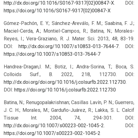
http://dx.doi.org/10.1016/S0167-9317(02)00847-X
.
DOI:
https://doi.org/10.1016/S0167-9317(02)00847-X
Gómez-Pachón, E. Y.; Sánchez-Areválo, F. M.; Saabina, F. J.;
Maciel-Cerda, A.; Montiel-Campos, R.; Batina, N.; Morales-
Reyes, I.; Vera-Graziano, R. J. Mater. Sci. 2013, 48, 83-19.
DOI:
http://dx.doi.org/10.1007/s10853-013-7644-7
.
DOI:
https://doi.org/10.1007/s10853-013-7644-7
Handrea-Dragan,I. M.; Botiz, I.; Andra-Sorina, T.; Boca, S.
Colloids Surf., B. 2022, 218, 112730. DOI:
http://dx.doi.org/doi.org/10.1016/j.colsurfb.2022.112730
.
DOI:
https://doi.org/10.1016/j.colsurfb.2022.112730
Batina, N.; Renugopalakrishnan; Casillas Lavín, P. N.; Guerrero,
J. C. H.; Morales, M.; Garduño-Juárez, R.; Lakka, S. L. Calcif
Tissue Int. 2004, 74, 294-301. DOI:
http://dx.doi.org/10.1007/s00223-002-1045-2
.
DOI:
https://doi.org/10.1007/s00223-002-1045-2