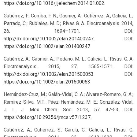
https://doi.org/10.1016/j.jelechem.2014.01.002
.
Gutiérrez, F.; Comba, F. N.; Gasnier, A.; Gutiérrez, A.; Galicia, L.;
Parrado, C.; Rubiales, M. D.; Rivas G. A. Electroanalysis. 2014,
26, 1694–1701. DOI:
http://dx.doi.org/10.1002/elan.201400247
.
DOI:
https://doi.org/10.1002/elan.201400247
Gutiérrez, A.; Gasnier, A.; Pedano, M. L.; Galicia, L.; Rivas, G. A.
Electroanalysis. 2015, 27, 1565-1571. DOI:
http://dx.doi.org/10.1002/elan.201500053
.
DOI:
https://doi.org/10.1002/elan.201500053
Hernández-Cruz, M.; Galán-Vidal, C. A.; Alvarez-Romero, G. A.;
Ramírez-Silva, M.T.; Páez-Hernández, M. E.; González-Vidal,
J. L. J. Mex. Chem. Soc. 2013, 57, 47-53. DOI:
https://doi.org/10.29356/jmcs.v57i1.237
.
Gutiérrez, A.; Gutiérrez, S.; García, G.; Galicia, L.; Rivas, G.