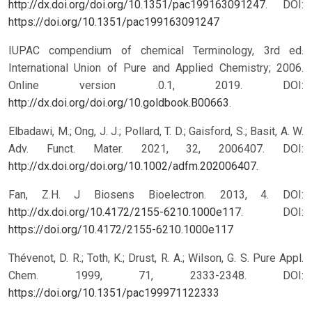
http://dx.doi.org/doi.org/10.1351/pac199163091247
.
DOI:
https://doi.org/10.1351/pac199163091247
IUPAC compendium of chemical Terminology, 3rd ed.
International Union of Pure and Applied Chemistry; 2006.
Online version .0.1, 2019. DOI:
http://dx.doi.org/doi.org/10.goldbook.B00663
.
Elbadawi, M.; Ong, J. J.; Pollard, T. D.; Gaisford, S.; Basit, A. W.
Adv. Funct. Mater. 2021, 32, 2006407. DOI:
http://dx.doi.org/doi.org/10.1002/adfm.202006407
.
Fan, Z.H. J Biosens Bioelectron. 2013, 4. DOI:
http://dx.doi.org/10.4172/2155-6210.1000e117
.
DOI:
https://doi.org/10.4172/2155-6210.1000e117
Thévenot, D. R.; Toth, K.; Drust, R. A.; Wilson, G. S. Pure Appl.
Chem. 1999, 71, 2333-2348.
DOI:
https://doi.org/10.1351/pac199971122333