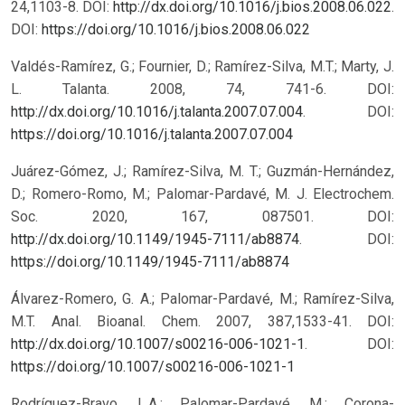
24,1103-8. DOI:
http://dx.doi.org/10.1016/j.bios.2008.06.022
.
DOI:
https://doi.org/10.1016/j.bios.2008.06.022
Valdés-Ramírez, G.; Fournier, D.; Ramírez-Silva, M.T.; Marty, J.
L. Talanta. 2008, 74, 741-6. DOI:
http://dx.doi.org/10.1016/j.talanta.2007.07.004
.
DOI:
https://doi.org/10.1016/j.talanta.2007.07.004
Juárez-Gómez, J.; Ramírez-Silva, M. T.; Guzmán-Hernández,
D.; Romero-Romo, M.; Palomar-Pardavé, M. J. Electrochem.
Soc. 2020, 167, 087501. DOI:
http://dx.doi.org/10.1149/1945-7111/ab8874
.
DOI:
https://doi.org/10.1149/1945-7111/ab8874
Álvarez-Romero, G. A.; Palomar-Pardavé, M.; Ramírez-Silva,
M.T. Anal. Bioanal. Chem. 2007, 387,1533-41. DOI:
http://dx.doi.org/10.1007/s00216-006-1021-1
.
DOI:
https://doi.org/10.1007/s00216-006-1021-1
Rodríguez-Bravo, L.A.; Palomar-Pardavé, M.; Corona-