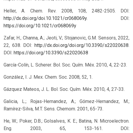
Heller, A. Chem. Rev. 2008, 108, 2482-2505. DOI:
http://dx.doi.org/doi.10.1021/cr068069y
.
DOI:
https://doi.org/10.1021/cr068069y
Zafar, H.; Channa, A.; Jeoti, V.; Stojanovic, G.M. Sensors, 2022,
22, 638. DOI:
http://dx.doi.org/doi.org/10.3390/s22020638
.
DOI:
https://doi.org/10.3390/s22020638
García-Colín, L. Scherer. Bol. Soc. Quím. Méx. 2010, 4, 22-23.
González, I. J. Mex. Chem. Soc. 2008, 52, 1.
Gázquez Mateos, J. L. Bol. Soc. Quím. Méx. 2010, 4, 27-33.
Galicia, L.; Rojas-Hernandez, A.; Gómez-Hernandez, M.;
Ramírez-Silva, M.T. Sens. Chemom. 2001, 65-73.
He, W.; Poker, D.B.; Golsalves, K. E.; Batina, N. Microelectron.
Eng. 2003, 65, 153-161. DOI: