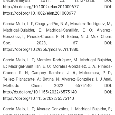
Electroanalysis. 2011, 23, 1212-1228. DOI:
http://dx.doi.org/10.1002/elan.201000677
.
DOI:
https://doi.org/10.1002/elan.201000677
Garcia-Melo, L. F.; Chagoya-Pio, N. A.; Morales-Rodríguez, M.;
Madrigal-Bujaidar, E.; Madrigal-Santillán, E. O.; Álvarez-
González, I.; Pineda-Cruces, R. N.; Batina, N. J. Mex. Chem.
Soc. 2023, 67. DOI:
https://doi.org/10.29356/jmcs.v67i1.1880
.
Garcia-Melo, L. F.; Morales-Rodríguez, M.; Madrigal-Bujaidar,
E.; Madrigal-Santillán, E. O.; Morales-González, J. A.; Pineda-
Cruces, R. N.; Campoy Ramírez, J. A.; Matsumura, P. D.;
Tellez-Planacarte, A.; Batina, N.; Álvarez-González, I. J Anal.
Methods Chem. 2022 6575140. DOI:
http://dx.doi.org/10.1155/2022/6575140
.
DOI:
https://doi.org/10.1155/2022/6575140
Garcia-Melo, L. F.; Álvarez-González, I.; Madrigal-Bujaidar, E.;