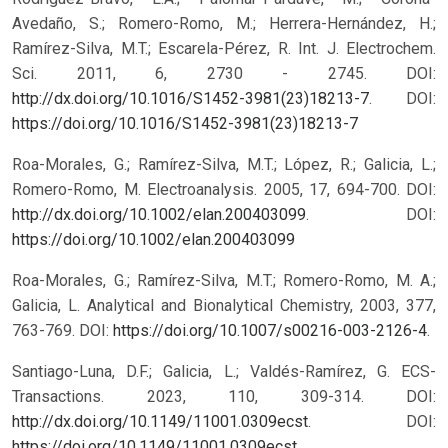
Avedaño, S.; Romero-Romo, M.; Herrera-Hernández, H.;
Ramírez-Silva, M.T.; Escarela-Pérez, R. Int. J. Electrochem.
Sci. 2011, 6, 2730 - 2745. DOI:
http://dx.doi.org/10.1016/S1452-3981(23)18213-7
.
DOI:
https://doi.org/10.1016/S1452-3981(23)18213-7
Roa-Morales, G.; Ramírez-Silva, M.T.; López, R.; Galicia, L.;
Romero-Romo, M. Electroanalysis. 2005, 17, 694-700. DOI:
http://dx.doi.org/10.1002/elan.200403099
.
DOI:
https://doi.org/10.1002/elan.200403099
Roa-Morales, G.; Ramírez-Silva, M.T.; Romero-Romo, M. A.;
Galicia, L. Analytical and Bionalytical Chemistry, 2003, 377,
763-769. DOI:
https://doi.org/10.1007/s00216-003-2126-4
.
Santiago-Luna, D.F.; Galicia, L.; Valdés-Ramírez, G. ECS-
Transactions. 2023, 110, 309-314. DOI:
http://dx.doi.org/10.1149/11001.0309ecst
.
DOI:
https://doi.org/10.1149/11001.0309ecst