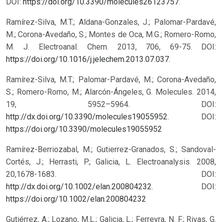
DOI:
https://doi.org/10.3390/molecules26123757
.
Ramírez-Silva, M.T.; Aldana-Gonzales, J.; Palomar-Pardavé,
M.; Corona-Avedaño, S.; Montes de Oca, M.G.; Romero-Romo,
M. J. Electroanal. Chem. 2013, 706, 69-75. DOI:
https://doi.org/10.1016/j.jelechem.2013.07.037
.
Ramírez-Silva, M.T.; Palomar-Pardavé, M.; Corona-Avedaño,
S.; Romero-Romo, M.; Alarcón-Ángeles, G. Molecules. 2014,
19, 5952–5964. DOI:
http://dx.doi.org/10.3390/molecules19055952
.
DOI:
https://doi.org/10.3390/molecules19055952
Ramírez-Berriozabal, M.; Gutierrez-Granados, S.; Sandoval-
Cortés, J.; Herrasti, P.; Galicia, L. Electroanalysis. 2008,
20,1678-1683. DOI:
http://dx.doi.org/10.1002/elan.200804232
.
DOI:
https://doi.org/10.1002/elan.200804232
Gutiérrez, A.; Lozano, M.L.; Galicia, L.; Ferreyra, N. F.; Rivas, G.