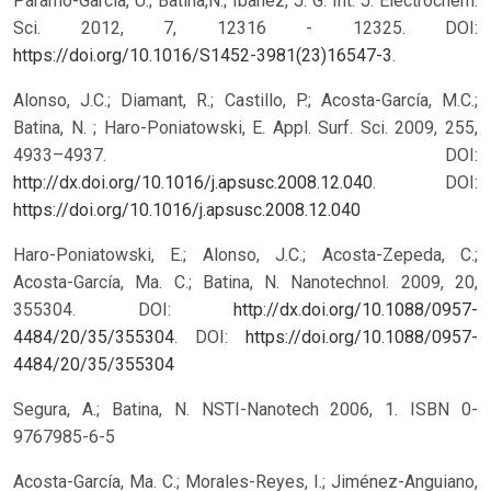
Paramo-Garcia, U.; Batina,N.; Ibañez, J. G. Int. J. Electrochem.
Sci. 2012, 7, 12316 - 12325. DOI:
https://doi.org/10.1016/S1452-3981(23)16547-3
.
Alonso, J.C.; Diamant, R.; Castillo, P.; Acosta-García, M.C.;
Batina, N. ; Haro-Poniatowski, E. Appl. Surf. Sci. 2009, 255,
4933–4937. DOI:
http://dx.doi.org/10.1016/j.apsusc.2008.12.040
.
DOI:
https://doi.org/10.1016/j.apsusc.2008.12.040
Haro-Poniatowski, E.; Alonso, J.C.; Acosta-Zepeda, C.;
Acosta-García, Ma. C.; Batina, N. Nanotechnol. 2009, 20,
355304. DOI:
http://dx.doi.org/10.1088/0957-
4484/20/35/355304
.
DOI:
https://doi.org/10.1088/0957-
4484/20/35/355304
Segura, A.; Batina, N. NSTI-Nanotech 2006, 1. ISBN 0-
9767985-6-5
Acosta-García, Ma. C.; Morales-Reyes, I.; Jiménez-Anguiano,