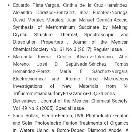
Eduardo Plata-Vargas, Cinthia de la Cruz-Hernández,
Alejandro Dorazco-González, Inés Fuentes-Noriega,
David Morales-Morales, Juan Manuel Germán-Acacio,
Synthesis of Metforminium Succinate by Melting.
Crystal Structure, Thermal, Spectroscopic and
Dissolution Properties
,
Journal of the Mexican
Chemical Society: Vol. 61 No. 3 (2017): Regular Issue
Margarita Rivera, Cecilio Alvarez-Toledano, Abel
Moreno, José D. Sepúlveda-Sánchez, Tomás
Hernández-Pérez, María E. Sánchez-Vergara,
Electrochemical and Atomic Force Microscopy
Investigations of New Materials from N-
Trifluoromethanesulfonyl-1-azahexa-1,3,5-trienes
Derivatives
,
Journal of the Mexican Chemical Society:
Vol. 49 No. 2 (2005): Special Issue
Enric Brillas,
Electro-Fenton, UVA Photoelectro-Fenton
and Solar Photoelectro-Fenton Treatments of Organics
in Waters Using a Boron-Doped Diamond Anode: A