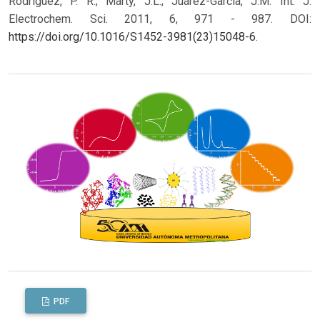
Rodríguez, P. R.; Marty, J.L.; Juárez-Garcia, J.M. Int. J.
Electrochem. Sci. 2011, 6, 971 - 987. DOI:
https://doi.org/10.1016/S1452-3981(23)15048-6
.
PDF