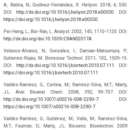
A.; Batina, N.; Godínez-Fernández, R. Heliyon. 2018, 4, 550.
DOI:
http://dx.doi.org/10.1016/j.heliyon.2018.e00550
.
DOI:
https://doi.org/10.1016/j.heliyon.2018.e00550
Pei-Heng, L.; Bor-Ran, L. Analyst. 2002, 145, 1110-1120. DOI:
http://dx.doi.org/doi.10.1039/C9AN02017A
.
Velasco-Alvarez, N.; Gonzáles, I.; Damian-Matsumura, P.;
Gutierrez-Rojas, M. Bioresour Technol. 2011, 102, 1509-15.
DOI:
http://dx.doi.org/10.1016/j.biortech.2010.07.111
.
DOI:
https://doi.org/10.1016/j.biortech.2010.07.111
Valdés-Ramírez, G.; Cortina, M.; Ramírez-Silva, M.T.; Marty,
J.L. Anal. Bioanal. Chem. 2008, 392, 99-707. DOI:
http://dx.doi.org/10.1007/s00216-008-2290-7
.
DOI:
https://doi.org/10.1007/s00216-008-2290-7
Valdés-Ramírez, G.; Gutiérrez, M.; Valle, M.; Ramírez-Silva,
M.T.; Fournier, D.; Marty, J.L. Biosens. Bioelectron. 2009