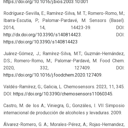
https://doi.org/10.1016/j.bios.2003.10.001
Rodríguez-Sevilla, E.; Ramírez-Silva, M. T.; Romero-Romo, M.;
Ibarra-Escutia, P.; Palomar-Pardavé, M. Sensors (Basel).
2014, 14, 14423-39. DOI:
http://dx.doi.org/10.3390/s140814423
.
DOI:
https://doi.org/10.3390/s140814423
Juárez-Gómez, J.; Ramírez-Silva, M.T.; Guzmán-Hernández,
D.S.; Romero-Romo, M.; Palomar-Pardavé, M. Food Chem.
2020, 332, 127409. DOI:
https://doi.org/10.1016/j.foodchem.2020.127409
.
Valdés-Ramírez, G.; Galicia, L. Chemosensors. 2023, 11, 345.
DOI:
https://doi.org/10.3390/chemosensors11060345
.
Castro, M. de los A.; Viniegra, G.; Gonzáles, I. VII Simposio
internacional de producción de alcoholes y levaduras. 2009.
Álvarez-Romero, G. A.; Morales-Pérez, A.; Rojas-Hernandez,