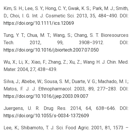
Kim, S. H.; Lee, S. Y.; Hong, C. Y.; Gwak, K. S.; Park, M. J.; Smith,
D.; Choi, I. G. Int. J. Cosmetic Sci. 2013, 35, 484–490.
DOI:
https://doi.org/10.1111/ics.12069
Tung, Y. T.; Chua, M. T.; Wang, S.; Chang, S. T. Bioresources
Tech. 2012, 99, 3908–3912.
DOI:
https://doi.org/10.1016/j.biortech.2007.07.050
Wu, X.; Li, X.; Xiao, F.; Zhang, Z.; Xu, Z.; Wang H. J. Chin. Med.
Mater. 2004, 27, 438–439.
Silva, J.; Abebe, W.; Sousa, S. M.; Duarte, V. G.; Machado, M. I.;
Matos, F. J. J. Ethnopharmacol. 2003, 89, 277–283.
DOI:
https://doi.org/10.1016/j.jep.2003.09.007
Juergens, U. R. Drug Res. 2014, 64, 638–646.
DOI:
https://doi.org/10.1055/s-0034-1372609
Lee, K.; Shibamoto, T. J. Sci. Food Agric. 2001, 81, 1573 –