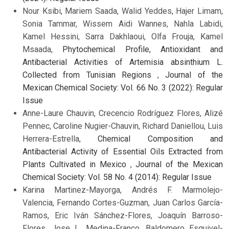
Nour Ksibi, Mariem Saada, Walid Yeddes, Hajer Limam,
Sonia Tammar, Wissem Aidi Wannes, Nahla Labidi,
Kamel Hessini, Sarra Dakhlaoui, Olfa Frouja, Kamel
Msaada,
Phytochemical Profile, Antioxidant and
Antibacterial Activities of Artemisia absinthium L.
Collected from Tunisian Regions
,
Journal of the
Mexican Chemical Society: Vol. 66 No. 3 (2022): Regular
Issue
Anne-Laure Chauvin, Crecencio Rodríguez Flores, Alizé
Pennec, Caroline Nugier-Chauvin, Richard Daniellou, Luis
Herrera-Estrella,
Chemical Composition and
Antibacterial Activity of Essential Oils Extracted from
Plants Cultivated in Mexico
,
Journal of the Mexican
Chemical Society: Vol. 58 No. 4 (2014): Regular Issue
Karina Martinez-Mayorga, Andrés F. Marmolejo-
Valencia, Fernando Cortes-Guzman, Juan Carlos García-
Ramos, Eric Iván Sánchez-Flores, Joaquín Barroso-
Flores, Jose L. Medina-Franco, Baldomero Esquivel-