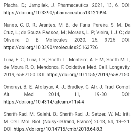
Placha, D.; Jampilek, J. Pharmaceutics. 2021, 13, 6.
DOI:
https://doi.org/10.3390/pharmaceutics13121994
Nunes, C. D. R.; Arantes, M. B., de Faria Pereira, S. M.; Da
Cruz, L.; de Souza Passos, M.; Moraes, L. P.; Vieira, I. J. C.; de
Oliveira D. B. Molecules. 2020, 25, 3726
DOI:
https://doi.org/10.3390/molecules25163726
Luna, E. C.; Luna, I. S.; Scotti, L.; Monteiro, A. F. M.; Scotti M. T.;
de Moura R. O.; Mendonca, F. Oxidative Med. Cell. Longevity.
2019, 6587150
DOI:
https://doi.org/10.1155/2019/6587150
Omoruyi, B. E.; Afolayan, A. J.; Bradley, G. Afr. J. Trad. Compl.
Alt. Med. 2014, 11, 19-30.
DOI:
https://doi.org/10.4314/ajtcam.v11i4.4
Sharifi-Rad, M.; Salehi, B.; Sharifi-Rad, J.; Setzer, W. M.; Iriti,
M. Cell. Mol. Biol. (Noisy-leGrand, France) 2018, 64, 18–21.
DOI:
https://doi.org/10.14715/cmb/2018.64.8.3