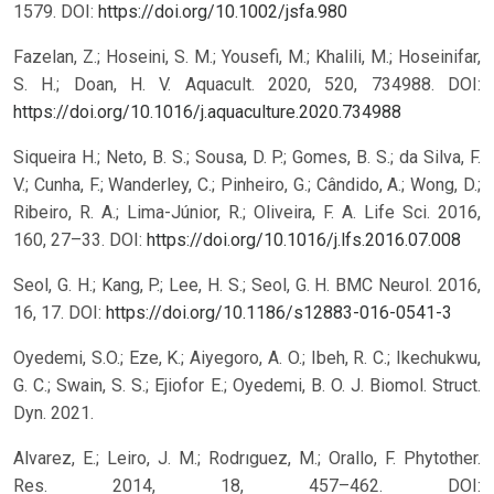
1579.
DOI:
https://doi.org/10.1002/jsfa.980
Fazelan, Z.; Hoseini, S. M.; Yousefi, M.; Khalili, M.; Hoseinifar,
S. H.; Doan, H. V. Aquacult. 2020, 520, 734988.
DOI:
https://doi.org/10.1016/j.aquaculture.2020.734988
Siqueira H.; Neto, B. S.; Sousa, D. P.; Gomes, B. S.; da Silva, F.
V.; Cunha, F.; Wanderley, C.; Pinheiro, G.; Cândido, A.; Wong, D.;
Ribeiro, R. A.; Lima-Júnior, R.; Oliveira, F. A. Life Sci. 2016,
160, 27–33.
DOI:
https://doi.org/10.1016/j.lfs.2016.07.008
Seol, G. H.; Kang, P.; Lee, H. S.; Seol, G. H. BMC Neurol. 2016,
16, 17.
DOI:
https://doi.org/10.1186/s12883-016-0541-3
Oyedemi, S.O.; Eze, K.; Aiyegoro, A. O.; Ibeh, R. C.; Ikechukwu,
G. C.; Swain, S. S.; Ejiofor E.; Oyedemi, B. O. J. Biomol. Struct.
Dyn. 2021.
Alvarez, E.; Leiro, J. M.; Rodrıguez, M.; Orallo, F. Phytother.
Res. 2014, 18, 457–462.
DOI: