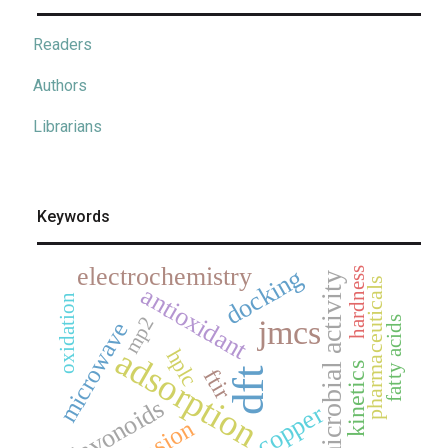
Readers
Authors
Librarians
Keywords
electrochemistry
docking
hardness
antimicrobial activity
pharmaceuticals
antioxidant
oxidation
mp2
jmcs
fatty acids
microwave
adsorption
hplc
kinetics
ftir
dft
flavonoids
copper