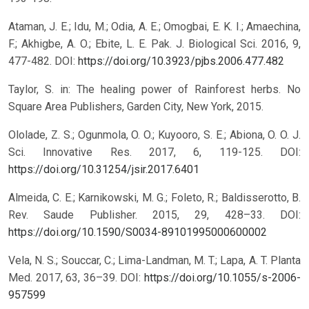
Ataman, J. E.; Idu, M.; Odia, A. E.; Omogbai, E. K. I.; Amaechina,
F.; Akhigbe, A. O.; Ebite, L. E. Pak. J. Biological Sci. 2016, 9,
477-482.
DOI:
https://doi.org/10.3923/pjbs.2006.477.482
Taylor, S. in: The healing power of Rainforest herbs. No
Square Area Publishers, Garden City, New York, 2015.
Ololade, Z. S.; Ogunmola, O. O.; Kuyooro, S. E.; Abiona, O. O. J.
Sci. Innovative Res. 2017, 6, 119-125.
DOI:
https://doi.org/10.31254/jsir.2017.6401
Almeida, C. E.; Karnikowski, M. G.; Foleto, R.; Baldisserotto, B.
Rev. Saude Publisher. 2015, 29, 428–33.
DOI:
https://doi.org/10.1590/S0034-89101995000600002
Vela, N. S.; Souccar, C.; Lima-Landman, M. T.; Lapa, A. T. Planta
Med. 2017, 63, 36–39.
DOI:
https://doi.org/10.1055/s-2006-
957599