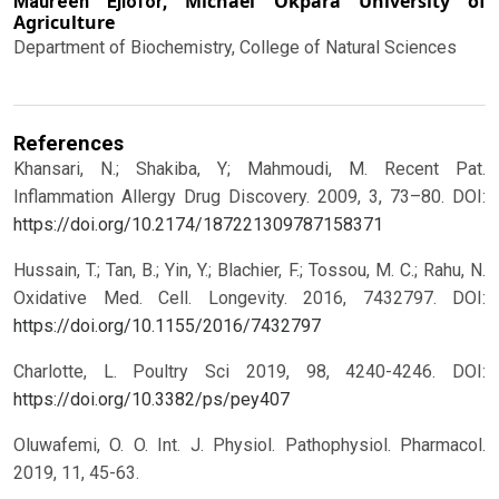
Michael Okpara University of
Maureen Ejiofor,
Agriculture
Department of Biochemistry, College of Natural Sciences
References
Khansari, N.; Shakiba, Y; Mahmoudi, M. Recent Pat.
Inflammation Allergy Drug Discovery. 2009, 3, 73–80.
DOI:
https://doi.org/10.2174/187221309787158371
Hussain, T.; Tan, B.; Yin, Y.; Blachier, F.; Tossou, M. C.; Rahu, N.
Oxidative Med. Cell. Longevity. 2016, 7432797.
DOI:
https://doi.org/10.1155/2016/7432797
Charlotte, L. Poultry Sci 2019, 98, 4240-4246.
DOI:
https://doi.org/10.3382/ps/pey407
Oluwafemi, O. O. Int. J. Physiol. Pathophysiol. Pharmacol.
2019, 11, 45-63.