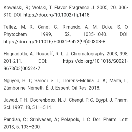
Kowalski, R.; Wolski, T. Flavor Fragrance J. 2005, 20, 306-
310.
DOI:
https://doi.org/10.1002/ffj.1418
Tellez, M. R.; Canel, C.; Rimando, A. M.; Duke, S. O.
Phytochem. 1999, 52, 1035-1040.
DOI:
https://doi.org/10.1016/S0031-9422(99)00308-8
Högnadóttir, A.; Rouseff, R. L. J. Chromatography. 2003, 998,
201-211.
DOI:
https://doi.org/10.1016/S0021-
9673(03)00524-7
Nguyen, H. T.; Sárosi, S. T.; Llorens-Molina, J. A.; Márta, L.;
Zámborine-Németh, É. J. Essent. Oil Res. 2018.
Jawad, F. H.; Doorenbosx, N. J.; Chengt, P. C. Egypt. J. Pharm.
Sci. 1997, 18, 511–514.
Pandian, C.; Srinivasan, A.; Pelapolu, I. C. Der. Pharm. Lett.
2013, 5, 193–200.