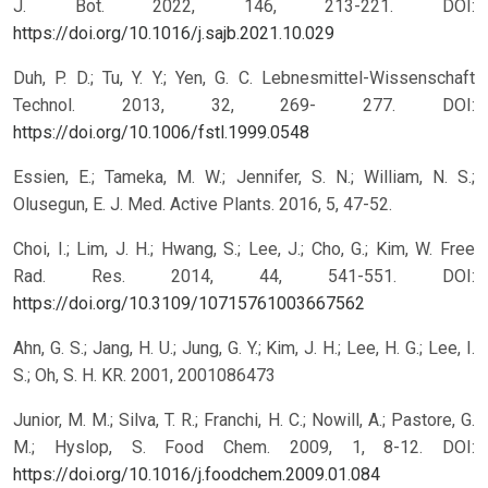
J. Bot. 2022, 146, 213-221.
DOI:
https://doi.org/10.1016/j.sajb.2021.10.029
Duh, P. D.; Tu, Y. Y.; Yen, G. C. Lebnesmittel-Wissenschaft
Technol. 2013, 32, 269- 277.
DOI:
https://doi.org/10.1006/fstl.1999.0548
Essien, E.; Tameka, M. W.; Jennifer, S. N.; William, N. S.;
Olusegun, E. J. Med. Active Plants. 2016, 5, 47-52.
Choi, I.; Lim, J. H.; Hwang, S.; Lee, J.; Cho, G.; Kim, W. Free
Rad. Res. 2014, 44, 541-551.
DOI:
https://doi.org/10.3109/10715761003667562
Ahn, G. S.; Jang, H. U.; Jung, G. Y.; Kim, J. H.; Lee, H. G.; Lee, I.
S.; Oh, S. H. KR. 2001, 2001086473
Junior, M. M.; Silva, T. R.; Franchi, H. C.; Nowill, A.; Pastore, G.
M.; Hyslop, S. Food Chem. 2009, 1, 8-12.
DOI:
https://doi.org/10.1016/j.foodchem.2009.01.084