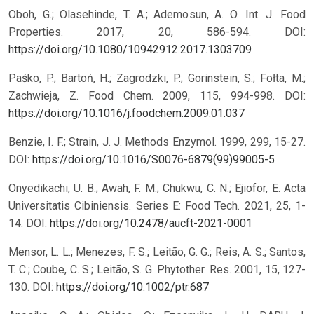
Oboh, G.; Olasehinde, T. A.; Ademosun, A. O. Int. J. Food
Properties. 2017, 20, 586-594.
DOI:
https://doi.org/10.1080/10942912.2017.1303709
Paśko, P.; Bartoń, H.; Zagrodzki, P.; Gorinstein, S.; Fołta, M.;
Zachwieja, Z. Food Chem. 2009, 115, 994-998.
DOI:
https://doi.org/10.1016/j.foodchem.2009.01.037
Benzie, I. F.; Strain, J. J. Methods Enzymol. 1999, 299, 15-27.
DOI:
https://doi.org/10.1016/S0076-6879(99)99005-5
Onyedikachi, U. B.; Awah, F. M.; Chukwu, C. N.; Ejiofor, E. Acta
Universitatis Cibiniensis. Series E: Food Tech. 2021, 25, 1-
14.
DOI:
https://doi.org/10.2478/aucft-2021-0001
Mensor, L. L.; Menezes, F. S.; Leitão, G. G.; Reis, A. S.; Santos,
T. C.; Coube, C. S.; Leitão, S. G. Phytother. Res. 2001, 15, 127-
130.
DOI:
https://doi.org/10.1002/ptr.687