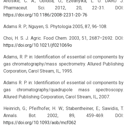
Anosike, C. A.; Obidoa, O.; Ezeanyika, L. U. DARU J.
Pharmaceut. Sci. 2012, 20, 22-31.
DOI:
https://doi.org/10.1186/2008-2231-20-76
Adams R. P.; Nguyen, S. Phytologia 2005, 87, 96-108.
Choi, H. S. J. Agric. Food Chem. 2003, 51, 2687–2692.
DOI:
https://doi.org/10.1021/jf021069o
Adams, R. P. in: Identification of essential oil components by
gas chromatography/mass spectrometry. Allured Publishing
Corporation, Carol Stream, IL, 1995.
Adams R. P. in: Identification of essential oil components by
gas chromatography/quadrupole mass spectroscopy.
Allured Publishing Corporation, Carol Stream, IL, 2007.
Heinrich, G.; Pfeifhofer, H. W.; Stabentheiner, E.; Sawidis, T.
Annals. Bot. 2002, 89, 459-469.
DOI:
https://doi.org/10.1093/aob/mcf062