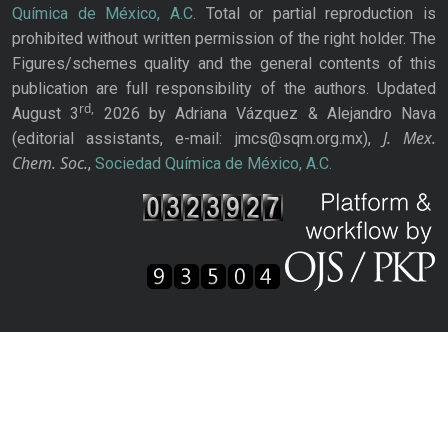
Química de México, A.C.
Total or partial reproduction is
prohibited without written permission of the right holder. The
Figures/schemes quality and the general contents of this
publication are full responsibility of the authors. Updated
rd,
August 3
2026 by Adriana Vázquez & Alejandro Nava
J. Mex.
(editorial assistants, e-mail: jmcs@sqm.org.mx),
Chem. Soc.
,
Sociedad Química de México, A.C.