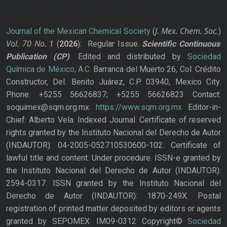
J. Mex. Chem. Soc.
Journal of the Mexican Chemical Society
(
)
Vol. 70
No.
1
(
2026
): Regular Issue.
Scientific Continuous
Publication
(CP)
. Edited and distributed by
Sociedad
Química de México, A.C.
Barranca del Muerto 26, Col. Crédito
Constructor, Del. Benito Juárez, C.P. 03940, Mexico City.
Phone: +5255 56626837; +5255 56626823 Contact:
soquimex@sqm.org.mx
https://www.sqm.org.mx
Editor-in-
Chief: Alberto Vela. Indexed Journal. Certificate of reserved
rights granted by the Instituto Nacional del Derecho de Autor
(INDAUTOR): 04-2005-052710530600-102. Certificate of
lawful title and content: Under procedure. ISSN-e granted by
the Instituto Nacional del Derecho de Autor (INDAUTOR):
2594-0317. ISSN granted by the Instituto Nacional del
Derecho de Autor (INDAUTOR): 1870-249X. Postal
registration of printed matter deposited by editors or agents
granted by SEPOMEX: IM09-0312 Copyright©
Sociedad