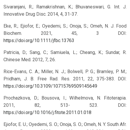
Sivaranjani, R.; Ramakrishnan, K.; Bhuvaneswari, G. Int. J.
Innovative Drug Disc. 2014, 4, 31-37.
Eke, R.; Ejiofor, E.; Oyedemi, S.; Onoja, S.; Omeh, N. J. Food
Biochem. 2021, 45, 3
DOI:
https://doi.org/10.1111/jfbc.13763
Patricia, D.; Sang, C.; Samiuela, L.; Cheang, K.; Sundar, R.
Chinese Med. 2012, 7, 26.
Rice-Evans, C. A.; Miller, N. J.; Bolwell, P. G.; Bramley, P. M.;
Pridham, J. B. Free Rad. Res. 2011, 22, 375-383.
DOI:
https://doi.org/10.3109/10715769509145649
Prochazkova, D.; Bousova, I.; Wilhelmova, N. Fitoterapia.
2011, 82, 513- 523.
DOI:
https://doi.org/10.1016/j.fitote.2011.01.018
Ejiofor, E. U.; Oyedemi, S. O.; Onoja, S. O.; Omeh, N. Y. South Afr.