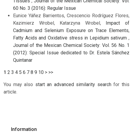
Tissues
,
Journal of the Mexican Chemical Society: Vol.
60 No. 3 (2016): Regular Issue
Eunice Yáñez Barrientos, Crescencio Rodríguez Flores,
Kazimierz Wrobel, Katarzyna Wrobel,
Impact of
Cadmium and Selenium Exposure on Trace Elements,
Fatty Acids and Oxidative stress in Lepidium sativum
,
Journal of the Mexican Chemical Society: Vol. 56 No. 1
(2012): Special Issue dedicated to Dr. Estela Sánchez
Quintanar
1
2
3
4
5
6
7
8
9
10
>
>>
You may also
start an advanced similarity search
for this
article.
Information