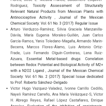
Rodriguez,
Toxicity Assessment of Structurally
Relevant Natural Products from Mexican Plants with
Antinociceptive Activity
,
Journal of the Mexican
Chemical Society: Vol. 61 No. 3 (2017): Regular Issue
Arturo Verduzco-Ramírez, Silvia Graciela Manzanilla-
Dávila, María Eugenia Morales-Guillén, Juan Carlos
García-Ramos, Yanis Toledano-Magaña, Armando Marin-
Becerra, Marcos Flores-Álamo, Luis Antonio Ortiz-
Frade, Luis Fernando Olguín-Contreras, Lena Ruiz-
Azuara,
Essential Metal-based drugs: Correlation
between Redox Potential and Biological Activity of M2+
with a N2O2 Ligand
,
Journal of the Mexican Chemical
Society: Vol. 61 No. 2 (2017): Special Issue dedicated
to Prof. Roberto Sánchez-Delgado
Victor Hugo Vazquez-Valadez, Ivonne Carrillo Cedillo,
Nayeli Ramírez Carreño, Ana María Velázquez-S, Víctor
H. Abrego Reyes, Rafael López Castañares, Enrique