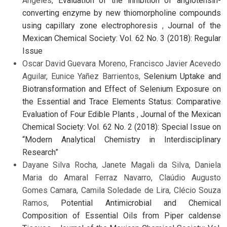
Angeles,
Evaluation of the inhibition of angiotensin-
converting enzyme by new thiomorpholine compounds
using capillary zone electrophoresis
,
Journal of the
Mexican Chemical Society: Vol. 62 No. 3 (2018): Regular
Issue
Oscar David Guevara Moreno, Francisco Javier Acevedo
Aguilar, Eunice Yañez Barrientos,
Selenium Uptake and
Biotransformation and Effect of Selenium Exposure on
the Essential and Trace Elements Status: Comparative
Evaluation of Four Edible Plants
,
Journal of the Mexican
Chemical Society: Vol. 62 No. 2 (2018): Special Issue on
“Modern Analytical Chemistry in Interdisciplinary
Research”
Dayane Silva Rocha, Janete Magali da Silva, Daniela
Maria do Amaral Ferraz Navarro, Claúdio Augusto
Gomes Camara, Camila Soledade de Lira, Clécio Souza
Ramos,
Potential Antimicrobial and Chemical
Composition of Essential Oils from Piper caldense