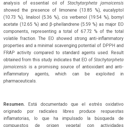
Stachytarpheta jamaicensis
analysis of essential oil of
showed the presence of limonene (13.85 %), eucalyptol
(10.73 %), linalool (5.36 %), cis verbenol (19.54 %), bornyl
acetate (12.65 %) and β-phellandrene (5.59 %) as major EO
components, representing a total of 67.72 % of the total
volatile fraction. The EO showed strong anti-inflammatory
properties and a minimal scavenging potential of DPPH and
FRAP activity compared to standard agents used. Result
Stachytarpheta
obtained from this study indicates that EO of
jamaicensis
is a promising source of antioxidant and anti-
inflammatory agents, which can be exploited in
pharmaceuticals.
Resumen.
Está documentado que el estrés oxidativo
originado por radicales libres produce respuestas
inflamatorias, lo que ha impulsado la búsqueda de
compuestos de origen vegetal con actividades