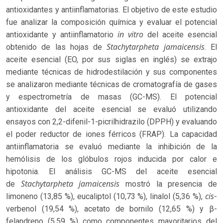
antioxidantes y antiinflamatorias. El objetivo de este estudio
fue analizar la composición química y evaluar el potencial
in vitro
antioxidante y antiinflamatorio
del aceite esencial
Stachytarpheta jamaicensis
obtenido de las hojas de
. El
aceite esencial (EO, por sus siglas en inglés) se extrajo
mediante técnicas de hidrodestilación y sus componentes
se analizaron mediante técnicas de cromatografía de gases
y espectrometría de masas (GC-MS). El potencial
antioxidante del aceite esencial se evaluó utilizando
ensayos con 2,2-difenil-1-picrilhidrazilo (DPPH) y evaluando
el poder reductor de iones férricos (FRAP). La capacidad
antiinflamatoria se evaluó mediante la inhibición de la
hemólisis de los glóbulos rojos inducida por calor e
hipotonia. El análisis GC-MS del aceite esencial
Stachytarpheta jamaicensis
de
mostró la presencia de
cis
limoneno (13,85 %), eucaliptol (10,73 %), linalol (5,36 %),
-
verbenol (19,54 %), acetato de bornilo (12,65 %) y β-
felandreno (5,59 %) como componentes mayoritarios del