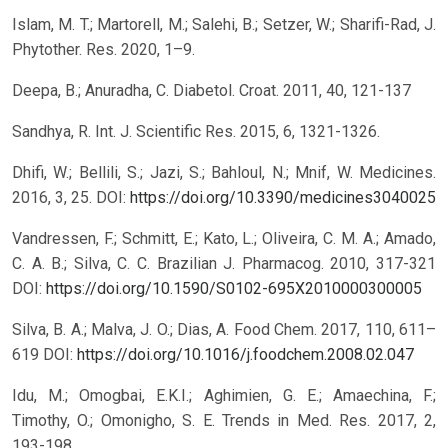
Islam, M. T.; Martorell, M.; Salehi, B.; Setzer, W.; Sharifi-Rad, J.
Phytother. Res. 2020, 1–9.
Deepa, B.; Anuradha, C. Diabetol. Croat. 2011, 40, 121-137
Sandhya, R. Int. J. Scientific Res. 2015, 6, 1321-1326.
Dhifi, W.; Bellili, S.; Jazi, S.; Bahloul, N.; Mnif, W. Medicines.
2016, 3, 25.
DOI:
https://doi.org/10.3390/medicines3040025
Vandressen, F.; Schmitt, E.; Kato, L.; Oliveira, C. M. A.; Amado,
C. A. B.; Silva, C. C. Brazilian J. Pharmacog. 2010, 317-321
DOI:
https://doi.org/10.1590/S0102-695X2010000300005
Silva, B. A.; Malva, J. O.; Dias, A. Food Chem. 2017, 110, 611–
619
DOI:
https://doi.org/10.1016/j.foodchem.2008.02.047
Idu, M.; Omogbai, E.K.I.; Aghimien, G. E.; Amaechina, F.;
Timothy, O.; Omonigho, S. E. Trends in Med. Res. 2017, 2,
193-198.