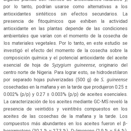
por lo tanto, podrían usarse como alternativas a los
antioxidantes sintéticos sin efectos secundarios. La
presencia de fitoquímicos que exhiben la actividad
antioxidante en las plantas depende de las condiciones
ambientales que varían con el momento de la cosecha de
los materiales vegetales. Por lo tanto, en este estudio se
investigó el efecto del momento de la cosecha sobre la
composición química y el potencial antioxidante del aceite
Syzygium guineense
esencial de hoja de
, originario del
centro norte de Nigeria. Para lograr esto, se hidrodestilaron
S. guineense
por separado hojas pulverizadas (500 g) de
cosechadas en la mañana y en la tarde que produjeron 0.25 ±
0.002% (p/p) y 0.27 ± 0.003% (p/p) de aceites esenciales.
La caracterización de los aceites mediante GC-MS reveló la
presencia de veintidós y veintitrés compuestos en los
aceites de las cosechas de la mañana y la tarde. Los
compuestos más abundantes en los aceites fueron el β-
bergamoteno (30.1 % y 27.3 %), D-limoneno (2.9 % y 5.6 %),