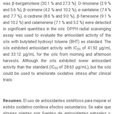
was β-bergamotene (30.1 % and 27.3 %). D-limonene (2.9 %
and 5.6 %), β-ocimene (4.2 % and 10.2 %), α-santalene (7.4 %
and 7.7 %), α-cedrene (8.6 % and 9.0 %), β-farnesene (9.1 %
and 10.2 %) and calamenene (7.1 % and 5.2 %) were detected
in significant quantities in the oils. DPPH radial scavenging
assay was used to evaluate the antioxidant activity of the
oils with butylated hydroxyl toluene (BHT) as standard. The
oils exhibited antioxidant activity with IC
of 41.92 μg/mL
50
and 33.12 μg/mL for the oils from morning and afternoon
harvests. Although the oils exhibited lower antioxidant
activity than the standard (IC
of 28.63 μg/mL), but the oils
50
could be used to ameliorate oxidative stress after clinical
trials.
Resumen.
El uso de antioxidantes sintéticos para mejorar el
estrés oxidativo conlleva efectos secundarios. Se sabe que
algunas plantas son fuentes de antioxidantes naturales y,