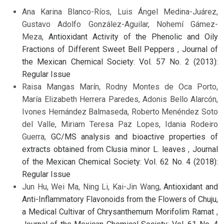
Ana Karina Blanco-Ríos, Luis Ángel Medina-Juárez,
Gustavo Adolfo González-Aguilar, Nohemí Gámez-
Meza,
Antioxidant Activity of the Phenolic and Oily
Fractions of Different Sweet Bell Peppers
,
Journal of
the Mexican Chemical Society: Vol. 57 No. 2 (2013):
Regular Issue
Raisa Mangas Marín, Rodny Montes de Oca Porto,
María Elizabeth Herrera Paredes, Adonis Bello Alarcón,
Ivones Hernández Balmaseda, Roberto Menéndez Soto
del Valle, Miriam Teresa Paz Lopes, Idania Rodeiro
Guerra,
GC/MS analysis and bioactive properties of
extracts obtained from Clusia minor L. leaves
,
Journal
of the Mexican Chemical Society: Vol. 62 No. 4 (2018):
Regular Issue
Jun Hu, Wei Ma, Ning Li, Kai-Jin Wang,
Antioxidant and
Anti-Inflammatory Flavonoids from the Flowers of Chuju,
a Medical Cultivar of Chrysanthemum Morifolim Ramat
,