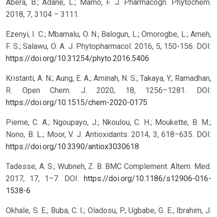
Abera, B.; Adane, L.; Mamo, F. J. Pharmacogn. Phytochem.
2018, 7, 3104 – 3111.
Ezenyi, I. C.; Mbamalu, O. N.; Balogun, L.; Omorogbe, L.; Ameh,
F. S.; Salawu, O. A. J. Phytopharmacol. 2016, 5, 150-156.
DOI:
https://doi.org/10.31254/phyto.2016.5406
Kristanti, A. N.; Aung, E. A.; Aminah, N. S.; Takaya, Y.; Ramadhan,
R. Open Chem. J. 2020, 18, 1256–1281.
DOI:
https://doi.org/10.1515/chem-2020-0175
Pieme, C. A.; Ngoupayo, J.; Nkoulou, C. H.; Moukette, B. M.;
Nono, B. L.; Moor, V. J. Antioxidants. 2014, 3, 618–635.
DOI:
https://doi.org/10.3390/antiox3030618
Tadesse, A. S.; Wubneh, Z. B. BMC Complement. Altern. Med.
2017, 17, 1–7.
DOI:
https://doi.org/10.1186/s12906-016-
1538-6
Okhale, S. E.; Buba, C. I.; Oladosu, P.; Ugbabe, G. E.; Ibrahim, J.