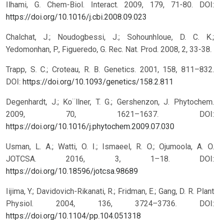
Ilhami, G. Chem-Biol. Interact. 2009, 179, 71-80.
DOI:
https://doi.org/10.1016/j.cbi.2008.09.023
Chalchat, J.; Noudogbessi, J.; Sohounhloue, D. C. K.;
Yedomonhan, P., Figueredo, G. Rec. Nat. Prod. 2008, 2, 33-38.
Trapp, S. C.; Croteau, R. B. Genetics. 2001, 158, 811–832.
DOI:
https://doi.org/10.1093/genetics/158.2.811
Degenhardt, J.; Ko¨llner, T. G.; Gershenzon, J. Phytochem.
2009, 70, 1621–1637.
DOI:
https://doi.org/10.1016/j.phytochem.2009.07.030
Usman, L. A.; Watti, O. I.; Ismaeel, R. O.; Ojumoola, A. O.
JOTCSA. 2016, 3, 1–18.
DOI:
https://doi.org/10.18596/jotcsa.98689
Iijima, Y.; Davidovich-Rikanati, R.; Fridman, E.; Gang, D. R. Plant
Physiol. 2004, 136, 3724–3736.
DOI:
https://doi.org/10.1104/pp.104.051318