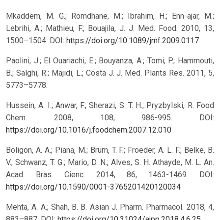
Mkaddem, M. G.; Romdhane, M.; Ibrahim, H.; Enn-ajar, M.;
Lebrihi, A.; Mathieu, F.; Bouajila, J. J. Med. Food. 2010, 13,
1500–1504.
DOI:
https://doi.org/10.1089/jmf.2009.0117
Paolini, J.; El Ouariachi, E.; Bouyanza, A.; Tomi, P.; Hammouti,
B.; Salghi, R.; Majidi, L.; Costa J. J. Med. Plants Res. 2011, 5,
5773–5778.
Hussein, A. I.; Anwar, F.; Sherazi, S. T. H.; Pryzbylski, R. Food
Chem. 2008, 108, 986-995.
DOI:
https://doi.org/10.1016/j.foodchem.2007.12.010
Boligon, A. A.; Piana, M.; Brum, T. F.; Froeder, A. L. F.; Belke, B.
V.; Schwanz, T. G.; Mario, D. N.; Alves, S. H. Athayde, M. L. An.
Acad. Bras. Cienc. 2014, 86, 1463-1469.
DOI:
https://doi.org/10.1590/0001-3765201420120034
Mehta, A. A.; Shah, B. B. Asian J. Pharm. Pharmacol. 2018, 4,
883–887.
DOI:
https://doi.org/10.31024/ajpp.2018.4.6.25