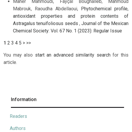
Maher Mahmoudi, Fayçal Boughalleb, Mahmoud
Mabrouk, Raoudha Abdellaoui,
Phytochemical profile,
antioxidant properties and protein contents of
Astragalus tenuifoliosus seeds
,
Journal of the Mexican
Chemical Society: Vol. 67 No. 1 (2023): Regular Issue
1
2
3
4
5
>
>>
You may also
start an advanced similarity search
for this
article.
Information
Readers
Authors