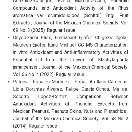
González-Gallegos, Evelia Martínez-Cano,
Phenolic
Compounds and Antioxidant Activity of the Rhus
aromatica var. schmidelioides (Schltdl.) Engl. Fruit
Extracts
,
Journal of the Mexican Chemical Society: Vol.
69 No. 3 (2025): Regular Issue
Onyedikachi Bliss, Emmanuel Ejiofor, Chigozie Njoku,
Maureen Ejiofor, Kanu Michael,
GC-MS Characterization,
in vitro Antioxidant and Anti-inflammatory Activities of
Essential Oil from the Leaves of Stachytarpheta
jamaicensis
,
Journal of the Mexican Chemical Society:
Vol. 66 No. 4 (2022): Regular Issue
Patricia Rosales-Martínez, Sofía Arellano-Cárdenas,
Lidia Dorantes-Álvarez, Felipe García-Ochoa, Ma del
Socorro López-Cortez,
Comparison Between
Antioxidant Activities of Phenolic Extracts from
Mexican Peanuts, Peanuts Skins, Nuts and Pistachios
,
Journal of the Mexican Chemical Society: Vol. 58 No. 2
(2014): Regular Issue