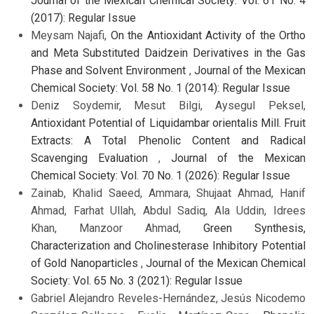
Journal of the Mexican Chemical Society: Vol. 61 No. 4
(2017): Regular Issue
Meysam Najafi,
On the Antioxidant Activity of the Ortho
and Meta Substituted Daidzein Derivatives in the Gas
Phase and Solvent Environment
,
Journal of the Mexican
Chemical Society: Vol. 58 No. 1 (2014): Regular Issue
Deniz Soydemir, Mesut Bilgi, Aysegul Peksel,
Antioxidant Potential of Liquidambar orientalis Mill. Fruit
Extracts: A Total Phenolic Content and Radical
Scavenging Evaluation
,
Journal of the Mexican
Chemical Society: Vol. 70 No. 1 (2026): Regular Issue
Zainab, Khalid Saeed, Ammara, Shujaat Ahmad, Hanif
Ahmad, Farhat Ullah, Abdul Sadiq, Ala Uddin, Idrees
Khan, Manzoor Ahmad,
Green Synthesis,
Characterization and Cholinesterase Inhibitory Potential
of Gold Nanoparticles
,
Journal of the Mexican Chemical
Society: Vol. 65 No. 3 (2021): Regular Issue
Gabriel Alejandro Reveles-Hernández, Jesús Nicodemo