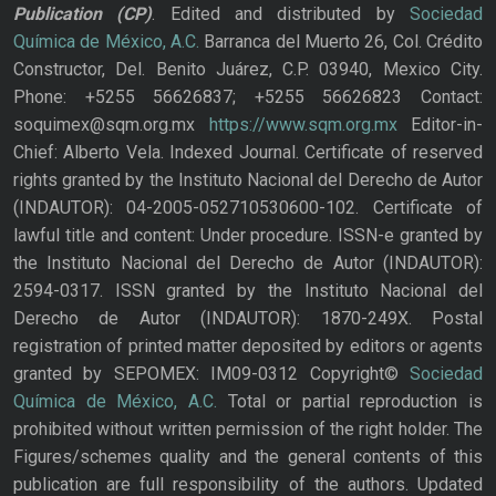
Publication
(CP)
. Edited and distributed by
Sociedad
Química de México, A.C.
Barranca del Muerto 26, Col. Crédito
Constructor, Del. Benito Juárez, C.P. 03940, Mexico City.
Phone: +5255 56626837; +5255 56626823 Contact:
soquimex@sqm.org.mx
https://www.sqm.org.mx
Editor-in-
Chief: Alberto Vela. Indexed Journal. Certificate of reserved
rights granted by the Instituto Nacional del Derecho de Autor
(INDAUTOR): 04-2005-052710530600-102. Certificate of
lawful title and content: Under procedure. ISSN-e granted by
the Instituto Nacional del Derecho de Autor (INDAUTOR):
2594-0317. ISSN granted by the Instituto Nacional del
Derecho de Autor (INDAUTOR): 1870-249X. Postal
registration of printed matter deposited by editors or agents
granted by SEPOMEX: IM09-0312 Copyright©
Sociedad
Química de México, A.C.
Total or partial reproduction is
prohibited without written permission of the right holder. The
Figures/schemes quality and the general contents of this
publication are full responsibility of the authors. Updated