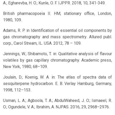
A.; Egharevba, H. O.; Kunle, O. F. IJPPR. 2018, 10, 341-349.
British pharmacopoeia II. HM, stationary office, London,
1980, 109.
Adams, R. P. in Identification of essential oil components by
gas chromatography and mass spectrometry. Allured publ.
corp., Carol Stream, IL. USA. 2012, 78 – 109.
Jennings, W.; Shibamoto, T. in: Qualitative analysis of flavour
volatiles by gas capillary chromatography. Academic press,
New York, 1980; 68–109.
Joulain, D.; Koenig, W. A. in: The atlas of spectra data of
sesquiterpene hydrocarbon. E. B. Verlay Hamburg, Germany,
1998, 112–153.
Usman, L. A.; Agboola, T. A.; AbdulWaheed, J. O.; Ismaeel, R.
O.; Ogundele, V. A.; Ibrahim, A. NJPAS. 2016, 29, 2968–2976.