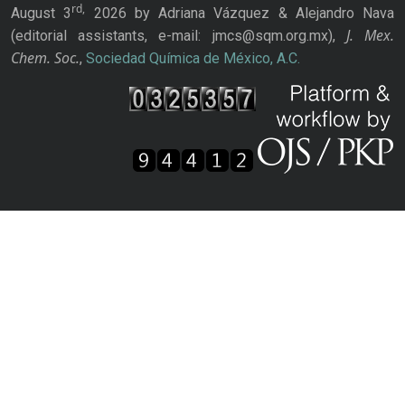
rd,
August 3
2026 by Adriana Vázquez & Alejandro Nava
J. Mex.
(editorial assistants, e-mail: jmcs@sqm.org.mx),
Chem. Soc.
,
Sociedad Química de México, A.C.