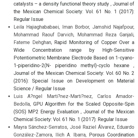
catalysts – a density functional theory study
,
Journal of
the Mexican Chemical Society: Vol. 61 No. 1 (2017):
Regular Issue
Leila Hajiaghababaei, Iman Borbor, Jamshid Najafpour,
Mohammad Raouf Darvich, Mohammad Reza Ganjali,
Fateme Dehghan,
Rapid Monitoring of Copper Over a
Wide Concentration range by High-Sensitive
Potentiometric Membrane Electrode Based on 1-cyano-
1-piperidino-2(N- piperidino methyl)-cyclo hexane
,
Journal of the Mexican Chemical Society: Vol. 60 No. 2
(2016): Special Issue on Development on Material
Science / Regular Issue
Luis A?ngel Marti?nez-Marti?nez, Carlos Amador-
Bedolla,
GPU Algorithm for the Scaled Opposite-Spin
(SOS) MP2 Energy Evaluation
,
Journal of the Mexican
Chemical Society: Vol. 61 No. 1 (2017): Regular Issue
Mayra Sánchez-Serratos, José Raziel Álvarez, Eduardo
González-Zamora, Ilich A. Ibarra,
Porous Coordination