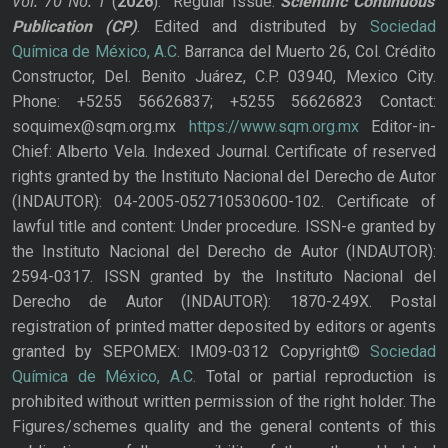
Vol. 70
No.
1
(
2026
): Regular Issue.
Scientific Continuous
Publication
(CP)
. Edited and distributed by
Sociedad
Química de México, A.C.
Barranca del Muerto 26, Col. Crédito
Constructor, Del. Benito Juárez, C.P. 03940, Mexico City.
Phone: +5255 56626837; +5255 56626823 Contact:
soquimex@sqm.org.mx
https://www.sqm.org.mx
Editor-in-
Chief: Alberto Vela. Indexed Journal. Certificate of reserved
rights granted by the Instituto Nacional del Derecho de Autor
(INDAUTOR): 04-2005-052710530600-102. Certificate of
lawful title and content: Under procedure. ISSN-e granted by
the Instituto Nacional del Derecho de Autor (INDAUTOR):
2594-0317. ISSN granted by the Instituto Nacional del
Derecho de Autor (INDAUTOR): 1870-249X. Postal
registration of printed matter deposited by editors or agents
granted by SEPOMEX: IM09-0312 Copyright©
Sociedad
Química de México, A.C.
Total or partial reproduction is
prohibited without written permission of the right holder. The
Figures/schemes quality and the general contents of this