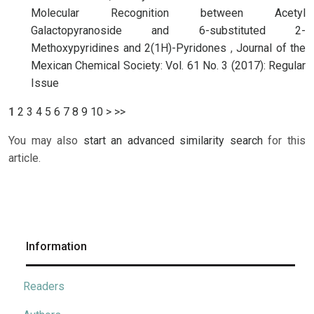
Molecular Recognition between Acetyl
Galactopyranoside and 6-substituted 2-
Methoxypyridines and 2(1H)-Pyridones
,
Journal of the
Mexican Chemical Society: Vol. 61 No. 3 (2017): Regular
Issue
1
2
3
4
5
6
7
8
9
10
>
>>
You may also
start an advanced similarity search
for this
article.
Information
Readers