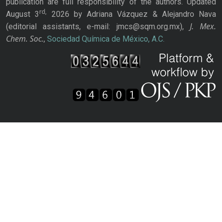
publication are full responsibility of the authors. Updated
rd,
August 3
2026 by Adriana Vázquez & Alejandro Nava
J. Mex.
(editorial assistants, e-mail: jmcs@sqm.org.mx),
Chem. Soc.
,
Sociedad Química de México, A.C.