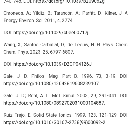
740-748. DOI:
https://doi.org/10.1039/b209062g
.
Chroneos, A.; Yildiz, B.; Tarancón, A.; Parfitt, D.; Kilner, J. A.
Energy Environ. Sci. 2011, 4, 2774.
DOI:
https://doi.org/10.1039/c0ee00717j
.
Wang, X.; Santos Carballal, D.; de Leeuw, N. H. Phys. Chem.
Chem. Phys. 2023, 25, 6797-6807.
DOI:
https://doi.org/10.1039/D2CP04126J
.
Gale, J. D. Philos. Mag. Part B. 1996, 73, 3-19. DOI:
https://doi.org/10.1080/13642819608239107
.
Gale, J. D.; Rohl, A. L. Mol. Simul. 2003, 29, 291-341. DOI:
https://doi.org/10.1080/0892702031000104887
.
Ruiz Trejo, E. Solid State Ionics. 1999, 123, 121-129. DOI:
https://doi.org/10.1016/S0167-2738(99)00092-2
.