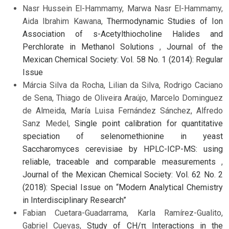
Nasr Hussein El-Hammamy, Marwa Nasr El-Hammamy,
Aida Ibrahim Kawana,
Thermodynamic Studies of Ion
Association of s-Acetylthiocholine Halides and
Perchlorate in Methanol Solutions
,
Journal of the
Mexican Chemical Society: Vol. 58 No. 1 (2014): Regular
Issue
Márcia Silva da Rocha, Lilian da Silva, Rodrigo Caciano
de Sena, Thiago de Oliveira Araújo, Marcelo Dominguez
de Almeida, María Luisa Fernández Sánchez, Alfredo
Sanz Medel,
Single point calibration for quantitative
speciation of selenomethionine in yeast
Saccharomyces cerevisiae by HPLC-ICP-MS: using
reliable, traceable and comparable measurements
,
Journal of the Mexican Chemical Society: Vol. 62 No. 2
(2018): Special Issue on “Modern Analytical Chemistry
in Interdisciplinary Research”
Fabian Cuetara-Guadarrama, Karla Ramírez-Gualito,
Gabriel Cuevas,
Study of CH/π Interactions in the