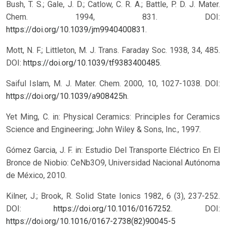
Bush, T. S.; Gale, J. D.; Catlow, C. R. A.; Battle, P. D. J. Mater.
Chem. 1994, 831. DOI:
https://doi.org/10.1039/jm9940400831
.
Mott, N. F.; Littleton, M. J. Trans. Faraday Soc. 1938, 34, 485.
DOI:
https://doi.org/10.1039/tf9383400485
.
Saiful Islam, M. J. Mater. Chem. 2000, 10, 1027-1038. DOI:
https://doi.org/10.1039/a908425h
.
Yet Ming, C. in: Physical Ceramics: Principles for Ceramics
Science and Engineering; John Wiley & Sons, Inc., 1997.
Gómez Garcia, J. F. in: Estudio Del Transporte Eléctrico En El
Bronce de Niobio: CeNb3O9, Universidad Nacional Autónoma
de México, 2010.
Kilner, J.; Brook, R. Solid State Ionics 1982, 6 (3), 237-252.
DOI:
https://doi.org/10.1016/0167252
.
DOI:
https://doi.org/10.1016/0167-2738(82)90045-5