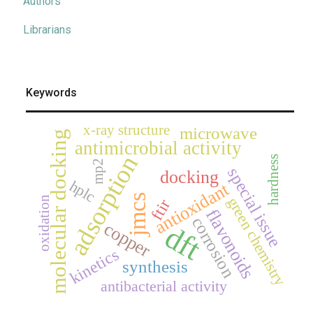
Authors
Librarians
Keywords
x-ray structure
microwave
molecular docking
antimicrobial activity
adsorption
hardness
mp2
special issue
docking
hplc
antioxidant
jmcs
green chemistry
oxidation
ftir
flavonoids
corrosion
copper
dft
kinetics
synthesis
antibacterial activity