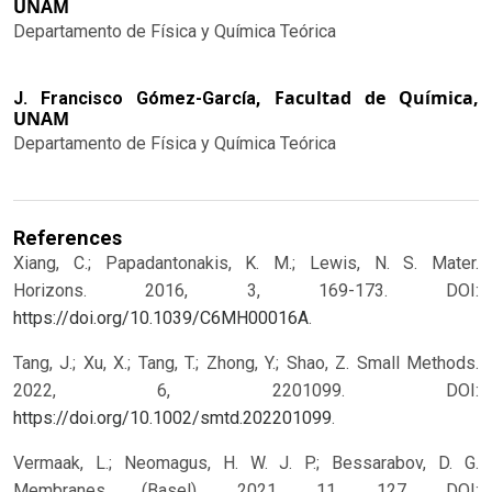
UNAM
Departamento de Física y Química Teórica
Facultad de Química,
J. Francisco Gómez-García,
UNAM
Departamento de Física y Química Teórica
References
Xiang, C.; Papadantonakis, K. M.; Lewis, N. S. Mater.
Horizons. 2016, 3, 169-173. DOI:
https://doi.org/10.1039/C6MH00016A
.
Tang, J.; Xu, X.; Tang, T.; Zhong, Y.; Shao, Z. Small Methods.
2022, 6, 2201099. DOI:
https://doi.org/10.1002/smtd.202201099
.
Vermaak, L.; Neomagus, H. W. J. P.; Bessarabov, D. G.
Membranes (Basel). 2021, 11, 127. DOI: