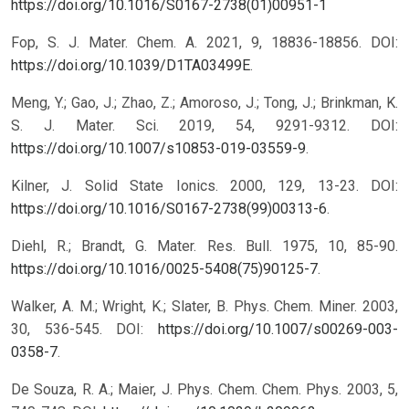
https://doi.org/10.1016/S0167-2738(01)00951-1
Fop, S. J. Mater. Chem. A. 2021, 9, 18836-18856. DOI:
https://doi.org/10.1039/D1TA03499E
.
Meng, Y.; Gao, J.; Zhao, Z.; Amoroso, J.; Tong, J.; Brinkman, K.
S. J. Mater. Sci. 2019, 54, 9291-9312. DOI:
https://doi.org/10.1007/s10853-019-03559-9
.
Kilner, J. Solid State Ionics. 2000, 129, 13-23. DOI:
https://doi.org/10.1016/S0167-2738(99)00313-6
.
Diehl, R.; Brandt, G. Mater. Res. Bull. 1975, 10, 85-90.
https://doi.org/10.1016/0025-5408(75)90125-7
.
Walker, A. M.; Wright, K.; Slater, B. Phys. Chem. Miner. 2003,
30, 536-545. DOI:
https://doi.org/10.1007/s00269-003-
0358-7
.
De Souza, R. A.; Maier, J. Phys. Chem. Chem. Phys. 2003, 5,