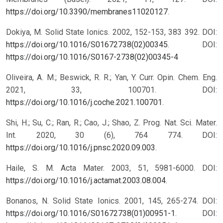
https://doi.org/10.3390/membranes11020127
.
Dokiya, M. Solid State Ionics. 2002, 152-153, 383 392. DOI:
https://doi.org/10.1016/S01672738(02)00345
.
DOI:
https://doi.org/10.1016/S0167-2738(02)00345-4
Oliveira, A. M.; Beswick, R. R.; Yan, Y. Curr. Opin. Chem. Eng.
2021, 33, 100701. DOI:
https://doi.org/10.1016/j.coche.2021.100701
.
Shi, H.; Su, C.; Ran, R.; Cao, J.; Shao, Z. Prog. Nat. Sci. Mater.
Int. 2020, 30 (6), 764 774. DOI:
https://doi.org/10.1016/j.pnsc.2020.09.003
.
Haile, S. M. Acta Mater. 2003, 51, 5981-6000. DOI:
https://doi.org/10.1016/j.actamat.2003.08.004
.
Bonanos, N. Solid State Ionics. 2001, 145, 265-274. DOI:
https://doi.org/10.1016/S01672738(01)00951-1
.
DOI: