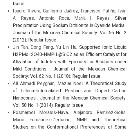
Issue
Isauro Rivera, Guillermo Juárez, Francisco Patiño, Iván
A. Reyes, Antonio Roca, María I. Reyes,
Silver
Precipitation Using Sodium Dithionite in Cyanide Media
,
Journal of the Mexican Chemical Society: Vol. 56 No. 2
(2012): Regular Issue
Jin Tan, Dong Fang, Yu Lin Hu,
Supported Ionic Liquid
H2PMo12O40-NMPIL@SiO2 as an Efficient Catalyst for
Alkylation of Indoles with Epoxides or Alcohols under
Mild Conditions
,
Journal of the Mexican Chemical
Society: Vol. 62 No. 1 (2018): Regular Issue
Ali Ahmadi Peyghan, Maziar Noei,
A Theoretical Study
of Lithium-intercalated Pristine and Doped Carbon
Nanocones
,
Journal of the Mexican Chemical Society:
Vol. 58 No. 1 (2014): Regular Issue
Rosmarbel Morales-Nava, Alejandro Ramírez-Solís,
Mario Fernández-Zertuche,
NMR and Theoretical
Studies on the Conformational Preferences of Some