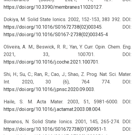
https://doi.org/10.3390/membranes11020127
.
Dokiya, M. Solid State Ionics. 2002, 152-153, 383 392. DOI:
https://doi.org/10.1016/S01672738(02)00345
.
DOI:
https://doi.org/10.1016/S0167-2738(02)00345-4
Oliveira, A. M.; Beswick, R. R.; Yan, Y. Curr. Opin. Chem. Eng.
2021, 33, 100701. DOI:
https://doi.org/10.1016/j.coche.2021.100701
.
Shi, H.; Su, C.; Ran, R.; Cao, J.; Shao, Z. Prog. Nat. Sci. Mater.
Int. 2020, 30 (6), 764 774. DOI:
https://doi.org/10.1016/j.pnsc.2020.09.003
.
Haile, S. M. Acta Mater. 2003, 51, 5981-6000. DOI:
https://doi.org/10.1016/j.actamat.2003.08.004
.
Bonanos, N. Solid State Ionics. 2001, 145, 265-274. DOI:
https://doi.org/10.1016/S01672738(01)00951-1
.
DOI: