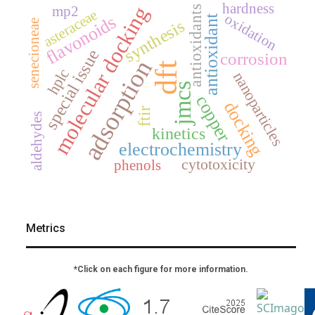
hardness
molecular docking
mp2
antioxidants
asteraceae
oxidation
flavonoids
antioxidant
synthesis
senecioneae
special issue
corrosion
adsorption
dft
hplc
nanoparticles
jmcs
copper
docking
ftir
aldehydes
kinetics
electrochemistry
cytotoxicity
phenols
Metrics
*Click on each figure for more information.