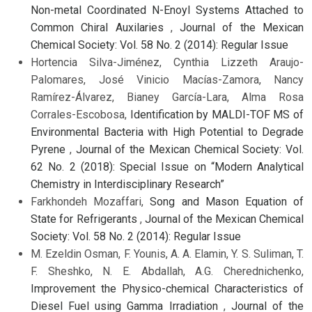
Non-metal Coordinated N-Enoyl Systems Attached to
Common Chiral Auxilaries
,
Journal of the Mexican
Chemical Society: Vol. 58 No. 2 (2014): Regular Issue
Hortencia Silva-Jiménez, Cynthia Lizzeth Araujo-
Palomares, José Vinicio Macías-Zamora, Nancy
Ramírez-Álvarez, Bianey García-Lara, Alma Rosa
Corrales-Escobosa,
Identification by MALDI-TOF MS of
Environmental Bacteria with High Potential to Degrade
Pyrene
,
Journal of the Mexican Chemical Society: Vol.
62 No. 2 (2018): Special Issue on “Modern Analytical
Chemistry in Interdisciplinary Research”
Farkhondeh Mozaffari,
Song and Mason Equation of
State for Refrigerants
,
Journal of the Mexican Chemical
Society: Vol. 58 No. 2 (2014): Regular Issue
M. Ezeldin Osman, F. Younis, A. A. Elamin, Y. S. Suliman, T.
F. Sheshko, N. E. Abdallah, A.G. Cherednichenko,
Improvement the Physico-chemical Characteristics of
Diesel Fuel using Gamma Irradiation
,
Journal of the