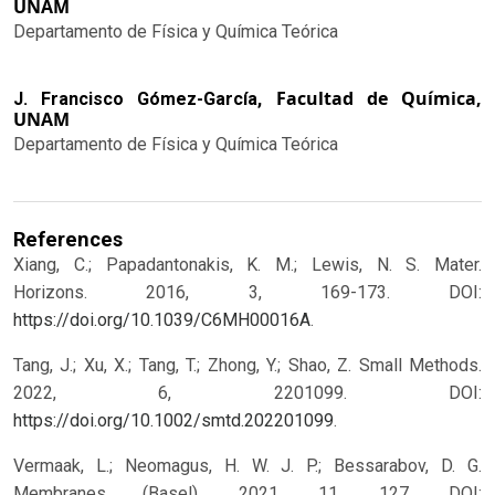
UNAM
Departamento de Física y Química Teórica
Facultad de Química,
J. Francisco Gómez-García,
UNAM
Departamento de Física y Química Teórica
References
Xiang, C.; Papadantonakis, K. M.; Lewis, N. S. Mater.
Horizons. 2016, 3, 169-173. DOI:
https://doi.org/10.1039/C6MH00016A
.
Tang, J.; Xu, X.; Tang, T.; Zhong, Y.; Shao, Z. Small Methods.
2022, 6, 2201099. DOI:
https://doi.org/10.1002/smtd.202201099
.
Vermaak, L.; Neomagus, H. W. J. P.; Bessarabov, D. G.
Membranes (Basel). 2021, 11, 127. DOI: