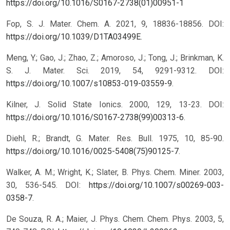
https://doi.org/10.1016/S0167-2738(01)00951-1
Fop, S. J. Mater. Chem. A. 2021, 9, 18836-18856. DOI:
https://doi.org/10.1039/D1TA03499E
.
Meng, Y.; Gao, J.; Zhao, Z.; Amoroso, J.; Tong, J.; Brinkman, K.
S. J. Mater. Sci. 2019, 54, 9291-9312. DOI:
https://doi.org/10.1007/s10853-019-03559-9
.
Kilner, J. Solid State Ionics. 2000, 129, 13-23. DOI:
https://doi.org/10.1016/S0167-2738(99)00313-6
.
Diehl, R.; Brandt, G. Mater. Res. Bull. 1975, 10, 85-90.
https://doi.org/10.1016/0025-5408(75)90125-7
.
Walker, A. M.; Wright, K.; Slater, B. Phys. Chem. Miner. 2003,
30, 536-545. DOI:
https://doi.org/10.1007/s00269-003-
0358-7
.
De Souza, R. A.; Maier, J. Phys. Chem. Chem. Phys. 2003, 5,