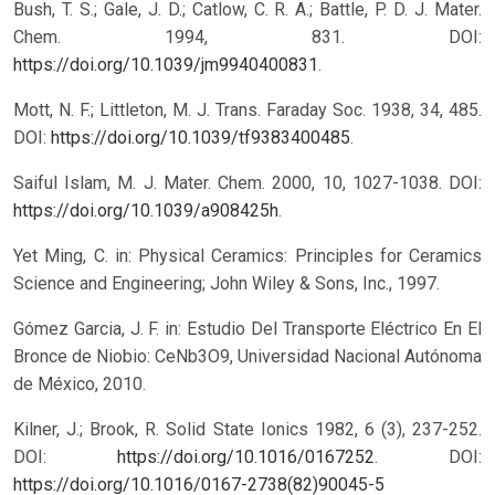
Bush, T. S.; Gale, J. D.; Catlow, C. R. A.; Battle, P. D. J. Mater.
Chem. 1994, 831. DOI:
https://doi.org/10.1039/jm9940400831
.
Mott, N. F.; Littleton, M. J. Trans. Faraday Soc. 1938, 34, 485.
DOI:
https://doi.org/10.1039/tf9383400485
.
Saiful Islam, M. J. Mater. Chem. 2000, 10, 1027-1038. DOI:
https://doi.org/10.1039/a908425h
.
Yet Ming, C. in: Physical Ceramics: Principles for Ceramics
Science and Engineering; John Wiley & Sons, Inc., 1997.
Gómez Garcia, J. F. in: Estudio Del Transporte Eléctrico En El
Bronce de Niobio: CeNb3O9, Universidad Nacional Autónoma
de México, 2010.
Kilner, J.; Brook, R. Solid State Ionics 1982, 6 (3), 237-252.
DOI:
https://doi.org/10.1016/0167252
.
DOI:
https://doi.org/10.1016/0167-2738(82)90045-5