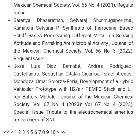
Mexican Chemical Society: Vol. 65 No. 4 (2021): Regular
Issue
Saranya Dhasarathan, Selvaraj Shunmugaperumal,
Kamatchi Selvaraj P,
Synthesis of Ferrocene Based
Schiff Bases Possessing Different Metal Ion Sensing
Aptitude and Partaking Antimicrobial Activity
,
Journal of
the Mexican Chemical Society: Vol. 66 No. 3 (2022):
Regular Issue
Jose Luis Díaz Bernabé, Andres Rodriguez-
Castellanos, Sebastian Citalan-Cigarroa, Israel Arenas-
Mendoza, Omar Solorza-Feria,
Development of a Hybrid
Vehicular Prototype with H2/air PEMFC Stack and Li-
Ion Battery Module
,
Journal of the Mexican Chemical
Society: Vol. 67 No. 4 (2023): Vol. 67 No. 4 (2023):
Special Issue: Tribute to the electrochemical emeritus
researchers of SNI
<<
<
1
2
3
4
5
6
7
8
9
10
>
>>