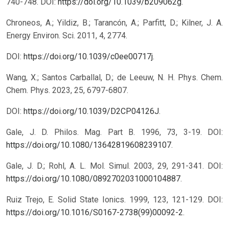
740-748. DOI:
https://doi.org/10.1039/b209062g
.
Chroneos, A.; Yildiz, B.; Tarancón, A.; Parfitt, D.; Kilner, J. A.
Energy Environ. Sci. 2011, 4, 2774.
DOI:
https://doi.org/10.1039/c0ee00717j
.
Wang, X.; Santos Carballal, D.; de Leeuw, N. H. Phys. Chem.
Chem. Phys. 2023, 25, 6797-6807.
DOI:
https://doi.org/10.1039/D2CP04126J
.
Gale, J. D. Philos. Mag. Part B. 1996, 73, 3-19. DOI:
https://doi.org/10.1080/13642819608239107
.
Gale, J. D.; Rohl, A. L. Mol. Simul. 2003, 29, 291-341. DOI:
https://doi.org/10.1080/0892702031000104887
.
Ruiz Trejo, E. Solid State Ionics. 1999, 123, 121-129. DOI:
https://doi.org/10.1016/S0167-2738(99)00092-2
.