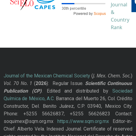
J. Mex. Chem. Soc.
Journal of the Mexican Chemical Society
(
)
Vol. 70
No.
1
(
2026
): Regular Issue.
Scientific Continuous
Publication
(CP)
. Edited and distributed by
Sociedad
Química de México, A.C.
Barranca del Muerto 26, Col. Crédito
Constructor, Del. Benito Juárez, C.P. 03940, Mexico City.
Phone: +5255 56626837; +5255 56626823 Contact:
soquimex@sqm.org.mx
https://www.sqm.org.mx
Editor-in-
Chief: Alberto Vela. Indexed Journal. Certificate of reserved