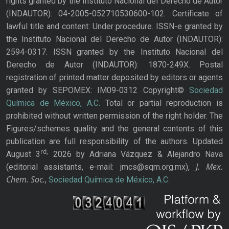
rights granted by the Instituto Nacional del Derecho de Autor
(INDAUTOR): 04-2005-052710530600-102. Certificate of
lawful title and content: Under procedure. ISSN-e granted by
the Instituto Nacional del Derecho de Autor (INDAUTOR):
2594-0317. ISSN granted by the Instituto Nacional del
Derecho de Autor (INDAUTOR): 1870-249X. Postal
registration of printed matter deposited by editors or agents
granted by SEPOMEX: IM09-0312 Copyright©
Sociedad
Química de México, A.C.
Total or partial reproduction is
prohibited without written permission of the right holder. The
Figures/schemes quality and the general contents of this
publication are full responsibility of the authors. Updated
rd,
August 3
2026 by Adriana Vázquez & Alejandro Nava
J. Mex.
(editorial assistants, e-mail: jmcs@sqm.org.mx),
Chem. Soc.
,
Sociedad Química de México, A.C.