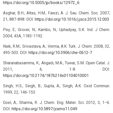
https://doi.org/10.5005/jp/books/12972_6
Asghar, B.H.; Altas, H.M.; Fawzi, A. J. Sau. Chem. Soc. 2007,
21, 887-898. DOI:
https://doi.org/10.1016/j.jscs.2015.12.003
Pey, E.; Grover, N.; Kambo, N.; Uphadyay, S.K. Ind. J Chem.
2004, 43A, 1183-1192.
Naik, R.M.; Srivastava, A.; Verma, A.K. Turk. J. Chem. 2008, 32,
495-503. DOI:
https://doi.org/10.3906/che-0612-7
Sharanabasamma, K.; Angadi, M.A.; Tuwar, S.M. Open Catal. J.
2011, 4, 1-8. DOI:
https://doi.org/10.2174/1876214x01104010001
Singh, H.S.; Singh, B.; Gupta, A.; Singh, A.K. Oxid Commun.
1999, 22, 146-153.
Goel, A.; Sharma, R. J. Chem. Eng. Mater. Sci. 2012, 3, 1–6.
DOI:
https://doi.org/10.5897/jcems11.049