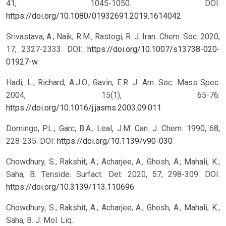
41, 1045-1050. DOI:
https://doi.org/10.1080/01932691.2019.1614042
Srivastava, A.; Naik, R.M.; Rastogi, R. J. Iran. Chem. Soc. 2020,
17, 2327-2333. DOI:
https://doi.org/10.1007/s13738-020-
01927-w
Hadi, L.; Richard, A.J.O.; Gavin, E.R. J. Am. Soc. Mass Spec.
2004, 15(1), 65-76.
https://doi.org/10.1016/j.jasms.2003.09.011
Domingo, P.L.; Garc, B.A.; Leal, J.M. Can. J. Chem. 1990, 68,
228-235. DOI:
https://doi.org/10.1139/v90-030
Chowdhury, S.; Rakshit, A.; Acharjee, A.; Ghosh, A.; Mahali, K.;
Saha, B. Tenside. Surfact. Det. 2020, 57, 298-309. DOI:
https://doi.org/10.3139/113.110696
Chowdhury, S.; Rakshit, A.; Acharjee, A.; Ghosh, A.; Mahali, K.;
Saha, B. J. Mol. Liq.