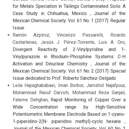
for Metals Speciation in Tailings Contaminated Soils: A
Case Study in Chihuahua, Mexico
,
Journal of the
Mexican Chemical Society: Vol. 61 No. 1 (2017): Regular
Issue
Ramón Azpíroz, Vincenzo Passarelli, Ricardo
Castarlenas, Jesús J. Pérez-Torrente, Luis A. Oro,
Divergent Reactivity of 2-Vinylpyridine and 1-
Vinylpyrazole in Rhodium-Phosphine Systems: C-H
Activation and Dinuclear Chemistry
,
Journal of the
Mexican Chemical Society: Vol. 61 No. 2 (2017): Special
Issue dedicated to Prof. Roberto Sánchez-Delgado
Leila Hajiaghababaei, Iman Borbor, Jamshid Najafpour,
Mohammad Raouf Darvich, Mohammad Reza Ganjali,
Fateme Dehghan,
Rapid Monitoring of Copper Over a
Wide Concentration range by High-Sensitive
Potentiometric Membrane Electrode Based on 1-cyano-
1-piperidino-2(N- piperidino methyl)-cyclo hexane
,
Journal of the Mexican Chemical Society: Vol. 60 No. 2