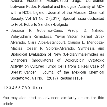
Azuara,
Essential Metal-based drugs: Correlation
between Redox Potential and Biological Activity of M2+
with a N2O2 Ligand
,
Journal of the Mexican Chemical
Society: Vol. 61 No. 2 (2017): Special Issue dedicated
to Prof. Roberto Sánchez-Delgado
Jessica R. Gutierrez-Cano, Pradip D. Nahide,
Velayudham Ramadoss, Yuvraj Satkar, Rafael Ortiz-
Alvarado, Clara Alba-Betancourt, Claudia L. Mendoza-
Macías, César R. Solorio-Alvarado,
Synthesis and
Biological Evaluation of New 3,4-diarylmaleimides as
Enhancers (modulators) of Doxorubicin Cytotoxic
Activity on Cultured Tumor Cells from a Real Case of
Breast Cancer
,
Journal of the Mexican Chemical
Society: Vol. 61 No. 1 (2017): Regular Issue
1
2
3
4
5
6
7
8
9
10
>
>>
You may also
start an advanced similarity search
for this
article.