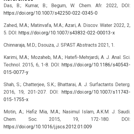
Das, B.; Kumar, B.; Begum, W. Chem. Afr. 2022, DOI:
https://doi.org/10.1007/s42250-022-0345-0
Zahed, M.A.; Matinvafa, M.A.; Azari, A. Discov. Water 2022, 2,
5. DOI:
https://doi.org/10.1007/s43832-022-00013-x
Chinnaraja, M.D.; Dsouza, J. SPAST Abstracts 2021, 1.
Karimi, M.A.; Mozaheb, M.A.; Hatefi-Mehrjardi, A. J. Anal. Sci.
Technol. 2015, 6, 1-8. DOI:
https://doi.org/10.1186/s40543-
015-0077-y
Shah, S.; Chatterjee, S.K.; Bhattarai, A. J. Surfactants Deterg.
2016, 19, 201-207. DOI:
https://doi.org/10.1007/s11743-
015-1755-x
Motin, A.; Hafiz Mia, M.A.; Nasimul Islam, A.K.M. J. Saudi.
Chem. Soc. 2015, 19, 172-180. DOI:
https://doi.org/10.1016/j.jscs.2012.01.009