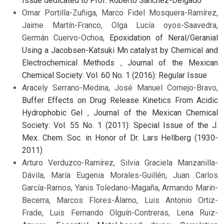
Issue dedicated to Prof. Roberto Sánchez-Delgado
Omar Portilla-Zuñiga, Marco Fidel Mosquera-Ramírez,
Jaime Martín-Franco, Olga Lucía oyos-Saavedra,
Germán Cuervo-Ochoa,
Epoxidation of Neral/Geranial
Using a Jacobsen-Katsuki Mn catalyst by Chemical and
Electrochemical Methods
,
Journal of the Mexican
Chemical Society: Vol. 60 No. 1 (2016): Regular Issue
Aracely Serrano-Medina, José Manuel Cornejo-Bravo,
Buffer Effects on Drug Release Kinetics From Acidic
Hydrophobic Gel
,
Journal of the Mexican Chemical
Society: Vol. 55 No. 1 (2011): Special Issue of the J.
Mex. Chem. Soc. in Honor of Dr. Lars Hellberg (1930-
2011)
Arturo Verduzco-Ramírez, Silvia Graciela Manzanilla-
Dávila, María Eugenia Morales-Guillén, Juan Carlos
García-Ramos, Yanis Toledano-Magaña, Armando Marin-
Becerra, Marcos Flores-Álamo, Luis Antonio Ortiz-
Frade, Luis Fernando Olguín-Contreras, Lena Ruiz-