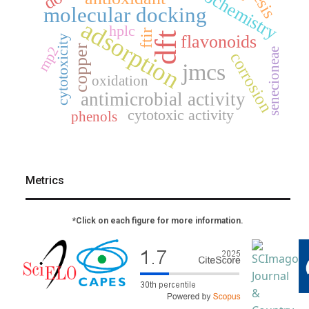
electrochemistry
molecular docking
adsorption
hplc
ftir
dft
flavonoids
cytotoxicity
copper
mp2
senecioneae
corrosion
jmcs
oxidation
antimicrobial activity
cytotoxic activity
phenols
Metrics
*Click on each figure for more information.