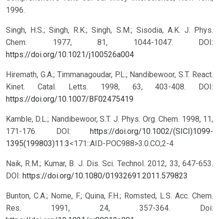
1996.
Singh, H.S.; Singh, R.K.; Singh, S.M.; Sisodia, A.K. J. Phys.
Chem. 1977, 81, 1044-1047. DOI:
https://doi.org/10.1021/j100526a004
Hiremath, G.A.; Timmanagoudar, P.L.; Nandibewoor, S.T. React.
Kinet. Catal. Letts. 1998, 63, 403-408. DOI:
https://doi.org/10.1007/BF02475419
Kamble, D.L.; Nandibewoor, S.T. J. Phys. Org. Chem. 1998, 11,
171-176. DOI:
https://doi.org/10.1002/(SICI)1099-
1395(199803)11:3
<171::AID-POC988>3.0.CO;2-4
Naik, R.M.; Kumar, B. J. Dis. Sci. Technol. 2012, 33, 647-653.
DOI:
https://doi.org/10.1080/01932691.2011.579823
Bunton, C.A.; Nome, F.; Quina, F.H.; Romsted, L.S. Acc. Chem.
Res. 1991, 24, 357-364. Doi: