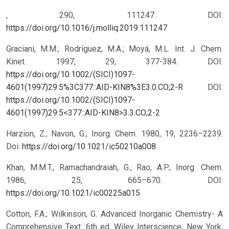
, 290, 111247. DOI:
https://doi.org/10.1016/j.molliq.2019.111247
Graciani, M.M.; Rodríguez, M.A.; Moyá, M.L. Int. J. Chem.
Kinet. 1997, 29, 377-384. DOI:
https://doi.org/10.1002/(SICI)1097-
4601(1997)29:5%3C377::AID-KIN8%3E3.0.CO;2-R
DOI:
https://doi.org/10.1002/(SICI)1097-
4601(1997)29:5<377::AID-KIN8>3.3.CO;2-2
Harzion, Z.; Navon, G.; Inorg. Chem. 1980, 19, 2236–2239.
Doi:
https://doi.org/10.1021/ic50210a008
Khan, M.M.T.; Ramachandraiah, G.; Rao, A.P.; Inorg. Chem.
1986, 25, 665–670. DOI:
https://doi.org/10.1021/ic00225a015
Cotton, F.A.; Wilkinson, G. Advanced Inorganic Chemistry- A
Comprehensive Text. 6th ed. Wiley Interscience, New York,