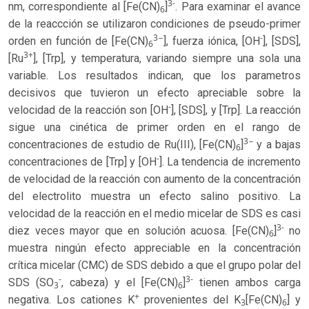
3-
nm, correspondiente al [Fe(CN)
]
. Para examinar el avance
6
de la reaccción se utilizaron condiciones de pseudo-primer
3−
-
orden en función de [Fe(CN)
], fuerza iónica, [OH
], [SDS],
6
3+
[Ru
], [Trp], y temperatura, variando siempre una sola una
variable. Los resultados indican, que los parametros
decisivos que tuvieron un efecto apreciable sobre la
-
velocidad de la reacción son [OH
], [SDS], y [Trp]. La reacción
sigue una cinética de primer orden en el rango de
3−
concentraciones de estudio de Ru(III), [Fe(CN)
]
y a bajas
6
-
concentraciones de [Trp] y [OH
]. La tendencia de incremento
de velocidad de la reacción con aumento de la concentración
del electrolito muestra un efecto salino positivo. La
velocidad de la reacción en el medio micelar de SDS es casi
3-
diez veces mayor que en solución acuosa. [Fe(CN)
]
no
6
muestra ningún efecto appreciable en la concentración
crítica micelar (CMC) de SDS debido a que el grupo polar del
-
3-
SDS (SO
, cabeza) y el [Fe(CN)
]
tienen ambos carga
3
6
+
negativa. Los cationes K
provenientes del K
[Fe(CN)
] y
3
6