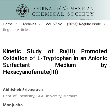
/
/
/
Home
Archives
Vol. 67 No. 1 (2023): Regular Issue
Regular Articles
Kinetic Study of Ru(III) Promoted
Oxidation of L-Tryptophan in an Anionic
Surfactant Medium by
Hexacyanoferrate(III)
Abhishek Srivastava
Dept. of Chemistry, GLA University, Mathura
Manjusha