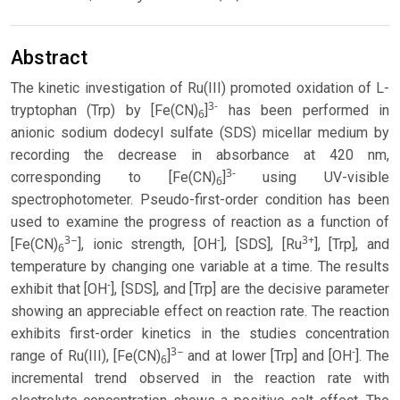
Abstract
The kinetic investigation of Ru(III) promoted oxidation of L-
3-
tryptophan (Trp) by [Fe(CN)
]
has been performed in
6
anionic sodium dodecyl sulfate (SDS) micellar medium by
recording the decrease in absorbance at 420 nm,
3-
corresponding to [Fe(CN)
]
using UV-visible
6
spectrophotometer. Pseudo-first-order condition has been
used to examine the progress of reaction as a function of
3−
-
3+
[Fe(CN)
], ionic strength, [OH
], [SDS], [Ru
], [Trp], and
6
temperature by changing one variable at a time. The results
-
exhibit that [OH
], [SDS], and [Trp] are the decisive parameter
showing an appreciable effect on reaction rate. The reaction
exhibits first-order kinetics in the studies concentration
3−
-
range of Ru(III), [Fe(CN)
]
and at lower [Trp] and [OH
]. The
6
incremental trend observed in the reaction rate with