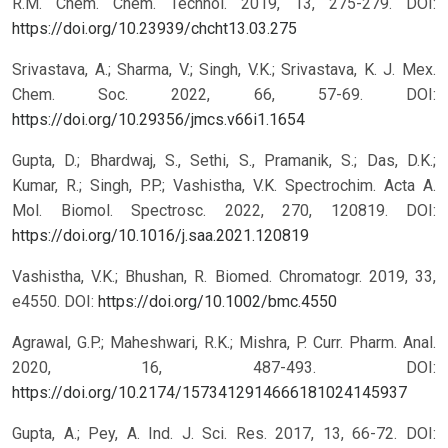
R.M. Chem. Chem. Technol. 2019, 13, 275-279. DOI:
https://doi.org/10.23939/chcht13.03.275
Srivastava, A.; Sharma, V.; Singh, V.K.; Srivastava, K. J. Mex.
Chem. Soc. 2022, 66, 57-69. DOI:
https://doi.org/10.29356/jmcs.v66i1.1654
Gupta, D.; Bhardwaj, S., Sethi, S., Pramanik, S.; Das, D.K.;
Kumar, R.; Singh, P.P.; Vashistha, V.K. Spectrochim. Acta A.
Mol. Biomol. Spectrosc. 2022, 270, 120819. DOI:
https://doi.org/10.1016/j.saa.2021.120819
Vashistha, V.K.; Bhushan, R. Biomed. Chromatogr. 2019, 33,
e4550. DOI:
https://doi.org/10.1002/bmc.4550
Agrawal, G.P.; Maheshwari, R.K.; Mishra, P. Curr. Pharm. Anal.
2020, 16, 487-493. DOI:
https://doi.org/10.2174/1573412914666181024145937
Gupta, A.; Pey, A. Ind. J. Sci. Res. 2017, 13, 66-72.
DOI: