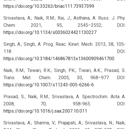
https://doi.org/10.33263/briac111.73937399
Srivastava, A.; Naik, R.M.; Rai, J.; Asthana, A. Russ. J. Phy.
Chem. 2021, 95, 2545–2552; DOI:
https://doi.org/10.1134/s0036024421130227
Singh, A.; Singh, A. Prog. Reac. Kinet. Mech. 2013, 38, 105-
118. DOI:
https://doi.org/10.3184/146867813x13600909461700
Naik, R.M.; Tewari, R.K.; Singh, P.K.; Tiwari, A.K.; Prasad, S.
Trans. Met. Chem. 2005, 30, 968–977. DOI:
https://doi.org/10.1007/s11243-005-6266-6
Prasad, S.; Naik, R.M.; Srivastava, A. Spectrochim. Acta A.
2008, 70, 958-965. DOI:
https://doi.org/10.1016/j.saa.2007.10.011
Srivastava, A.; Sharma, V.; Prajapati, A.; Srivastava, N.; Naik,