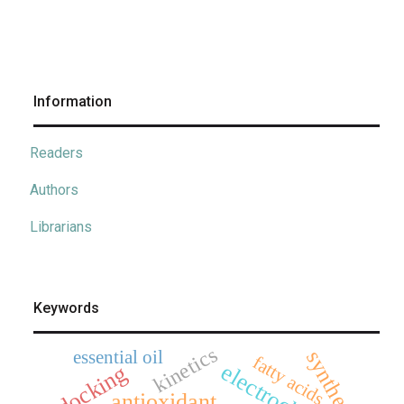
Information
Readers
Authors
Librarians
Keywords
kinetics
synthesis
essential oil
fatty acids
docking
antioxidant