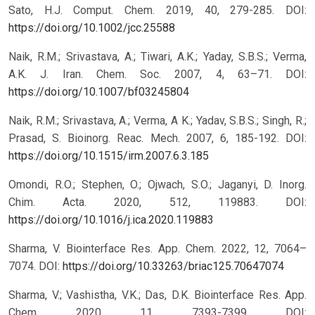
Sato, H.J. Comput. Chem. 2019, 40, 279-285. DOI:
https://doi.org/10.1002/jcc.25588
Naik, R.M.; Srivastava, A.; Tiwari, A.K.; Yaday, S.B.S.; Verma,
A.K. J. Iran. Chem. Soc. 2007, 4, 63–71. DOI:
https://doi.org/10.1007/bf03245804
Naik, R.M.; Srivastava, A.; Verma, A K.; Yadav, S.B.S.; Singh, R.;
Prasad, S. Bioinorg. Reac. Mech. 2007, 6, 185-192. DOI:
https://doi.org/10.1515/irm.2007.6.3.185
Omondi, R.O.; Stephen, O.; Ojwach, S.O.; Jaganyi, D. Inorg.
Chim. Acta. 2020, 512, 119883. DOI:
https://doi.org/10.1016/j.ica.2020.119883
Sharma, V. Biointerface Res. App. Chem. 2022, 12, 7064–
7074. DOI:
https://doi.org/10.33263/briac125.70647074
Sharma, V.; Vashistha, V.K.; Das, D.K. Biointerface Res. App.
Chem. 2020, 11, 7393-7399. DOI: