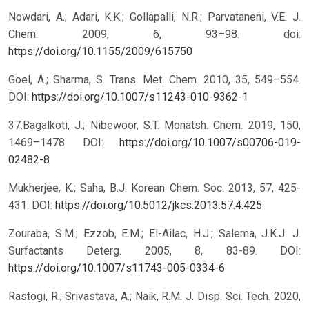
Nowdari, A.; Adari, K.K.; Gollapalli, N.R.; Parvataneni, V.E. J.
Chem. 2009, 6, 93–98. doi:
https://doi.org/10.1155/2009/615750
Goel, A.; Sharma, S. Trans. Met. Chem. 2010, 35, 549–554.
DOI:
https://doi.org/10.1007/s11243-010-9362-1
37.Bagalkoti, J.; Nibewoor, S.T. Monatsh. Chem. 2019, 150,
1469–1478. DOI:
https://doi.org/10.1007/s00706-019-
02482-8
Mukherjee, K.; Saha, B.J. Korean Chem. Soc. 2013, 57, 425-
431. DOI:
https://doi.org/10.5012/jkcs.2013.57.4.425
Zouraba, S.M.; Ezzob, E.M.; El-Ailac, H.J.; Salema, J.K.J. J.
Surfactants Deterg. 2005, 8, 83-89. DOI:
https://doi.org/10.1007/s11743-005-0334-6
Rastogi, R.; Srivastava, A.; Naik, R.M. J. Disp. Sci. Tech. 2020,