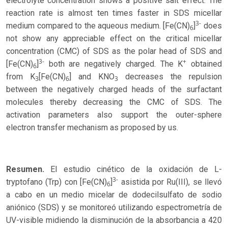
electrolyte concentration shows a positive salt effect. The
reaction rate is almost ten times faster in SDS micellar
3-
medium compared to the aqueous medium. [Fe(CN)
]
does
6
not show any appreciable effect on the critical micellar
concentration (CMC) of SDS as the polar head of SDS and
3-
+
[Fe(CN)
]
both are negatively charged. The K
obtained
6
from K
[Fe(CN)
] and KNO
decreases the repulsion
3
6
3
between the negatively charged heads of the surfactant
molecules thereby decreasing the CMC of SDS. The
activation parameters also support the outer-sphere
electron transfer mechanism as proposed by us.
Resumen.
El estudio cinético de la oxidación de L-
3-
tryptofano (Trp) con [Fe(CN)
]
asistida por Ru(III), se llevó
6
a cabo en un medio micelar de dodecilsulfato de sodio
aniónico (SDS) y se monitoreó utilizando espectrometría de
UV-visible midiendo la disminución de la absorbancia a 420