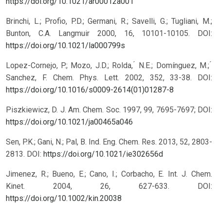
https://doi.org/10.1021/ar00012a001
Brinchi, L.; Profio, P.D.; Germani, R.; Savelli, G.; Tugliani, M.;
Bunton, C.A. Langmuir 2000, 16, 10101-10105. DOI:
https://doi.org/10.1021/la000799s
Lopez-Cornejo, P.; Mozo, J.D.; Rolda, ́ N.E.; Domínguez, M.; ́
Sanchez, F. Chem. Phys. Lett. 2002, 352, 33-38. DOI:
https://doi.org/10.1016/s0009-2614(01)01287-8
Piszkiewicz, D. J. Am. Chem. Soc. 1997, 99, 7695-7697; DOI:
https://doi.org/10.1021/ja00465a046
Sen, P.K.; Gani, N.; Pal, B. Ind. Eng. Chem. Res. 2013, 52, 2803-
2813. DOI:
https://doi.org/10.1021/ie302656d
Jimenez, R.; Bueno, E.; Cano, I.; Corbacho, E. Int. J. Chem.
Kinet. 2004, 26, 627-633. DOI:
https://doi.org/10.1002/kin.20038