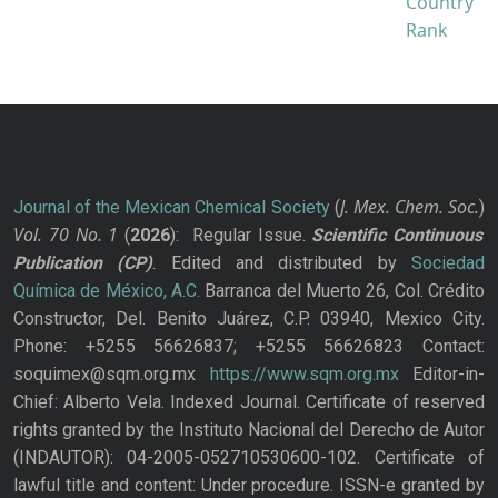
J. Mex. Chem. Soc.
Journal of the Mexican Chemical Society
(
)
Vol. 70
No.
1
(
2026
): Regular Issue.
Scientific Continuous
Publication
(CP)
. Edited and distributed by
Sociedad
Química de México, A.C.
Barranca del Muerto 26, Col. Crédito
Constructor, Del. Benito Juárez, C.P. 03940, Mexico City.
Phone: +5255 56626837; +5255 56626823 Contact:
soquimex@sqm.org.mx
https://www.sqm.org.mx
Editor-in-
Chief: Alberto Vela. Indexed Journal. Certificate of reserved
rights granted by the Instituto Nacional del Derecho de Autor
(INDAUTOR): 04-2005-052710530600-102. Certificate of
lawful title and content: Under procedure. ISSN-e granted by