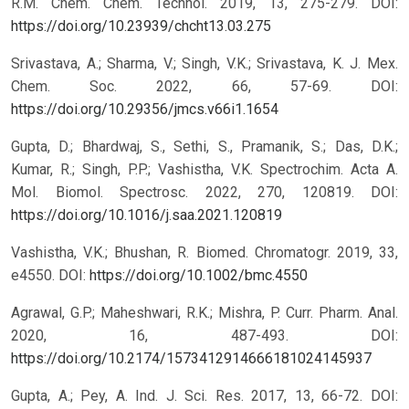
R.M. Chem. Chem. Technol. 2019, 13, 275-279. DOI:
https://doi.org/10.23939/chcht13.03.275
Srivastava, A.; Sharma, V.; Singh, V.K.; Srivastava, K. J. Mex.
Chem. Soc. 2022, 66, 57-69. DOI:
https://doi.org/10.29356/jmcs.v66i1.1654
Gupta, D.; Bhardwaj, S., Sethi, S., Pramanik, S.; Das, D.K.;
Kumar, R.; Singh, P.P.; Vashistha, V.K. Spectrochim. Acta A.
Mol. Biomol. Spectrosc. 2022, 270, 120819. DOI:
https://doi.org/10.1016/j.saa.2021.120819
Vashistha, V.K.; Bhushan, R. Biomed. Chromatogr. 2019, 33,
e4550. DOI:
https://doi.org/10.1002/bmc.4550
Agrawal, G.P.; Maheshwari, R.K.; Mishra, P. Curr. Pharm. Anal.
2020, 16, 487-493. DOI:
https://doi.org/10.2174/1573412914666181024145937
Gupta, A.; Pey, A. Ind. J. Sci. Res. 2017, 13, 66-72.
DOI: