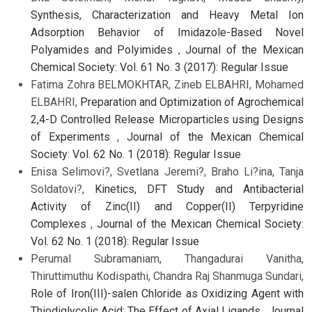
Synthesis, Characterization and Heavy Metal Ion
Adsorption Behavior of Imidazole-Based Novel
Polyamides and Polyimides
,
Journal of the Mexican
Chemical Society: Vol. 61 No. 3 (2017): Regular Issue
Fatima Zohra BELMOKHTAR, Zineb ELBAHRI, Mohamed
ELBAHRI,
Preparation and Optimization of Agrochemical
2,4-D Controlled Release Microparticles using Designs
of Experiments
,
Journal of the Mexican Chemical
Society: Vol. 62 No. 1 (2018): Regular Issue
Enisa Selimovi?, Svetlana Jeremi?, Braho Li?ina, Tanja
Soldatovi?,
Kinetics, DFT Study and Antibacterial
Activity of Zinc(II) and Copper(II) Terpyridine
Complexes
,
Journal of the Mexican Chemical Society:
Vol. 62 No. 1 (2018): Regular Issue
Perumal Subramaniam, Thangadurai Vanitha,
Thiruttimuthu Kodispathi, Chandra Raj Shanmuga Sundari,
Role of Iron(III)-salen Chloride as Oxidizing Agent with
Thiodiglycolic Acid: The Effect of Axial Ligands
,
Journal