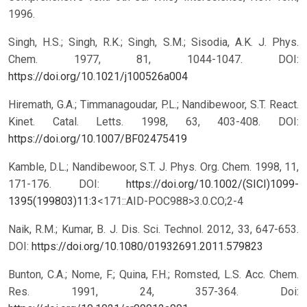
1996.
Singh, H.S.; Singh, R.K.; Singh, S.M.; Sisodia, A.K. J. Phys.
Chem. 1977, 81, 1044-1047. DOI:
https://doi.org/10.1021/j100526a004
Hiremath, G.A.; Timmanagoudar, P.L.; Nandibewoor, S.T. React.
Kinet. Catal. Letts. 1998, 63, 403-408. DOI:
https://doi.org/10.1007/BF02475419
Kamble, D.L.; Nandibewoor, S.T. J. Phys. Org. Chem. 1998, 11,
171-176. DOI:
https://doi.org/10.1002/(SICI)1099-
1395(199803)11:3
<171::AID-POC988>3.0.CO;2-4
Naik, R.M.; Kumar, B. J. Dis. Sci. Technol. 2012, 33, 647-653.
DOI:
https://doi.org/10.1080/01932691.2011.579823
Bunton, C.A.; Nome, F.; Quina, F.H.; Romsted, L.S. Acc. Chem.
Res. 1991, 24, 357-364. Doi: