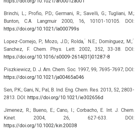
https://doi.org/10.1021/ar00012a001
Brinchi, L.; Profio, P.D.; Germani, R.; Savelli, G.; Tugliani, M.;
Bunton, C.A. Langmuir 2000, 16, 10101-10105. DOI:
https://doi.org/10.1021/la000799s
Lopez-Cornejo, P.; Mozo, J.D.; Rolda, ́ N.E.; Domínguez, M.; ́
Sanchez, F. Chem. Phys. Lett. 2002, 352, 33-38. DOI:
https://doi.org/10.1016/s0009-2614(01)01287-8
Piszkiewicz, D. J. Am. Chem. Soc. 1997, 99, 7695-7697; DOI:
https://doi.org/10.1021/ja00465a046
Sen, P.K.; Gani, N.; Pal, B. Ind. Eng. Chem. Res. 2013, 52, 2803-
2813. DOI:
https://doi.org/10.1021/ie302656d
Jimenez, R.; Bueno, E.; Cano, I.; Corbacho, E. Int. J. Chem.
Kinet. 2004, 26, 627-633. DOI:
https://doi.org/10.1002/kin.20038