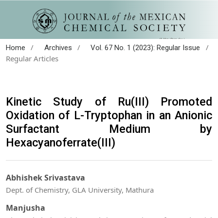
/
/
/
Home
Archives
Vol. 67 No. 1 (2023): Regular Issue
Regular Articles
Kinetic Study of Ru(III) Promoted
Oxidation of L-Tryptophan in an Anionic
Surfactant Medium by
Hexacyanoferrate(III)
Abhishek Srivastava
Dept. of Chemistry, GLA University, Mathura
Manjusha