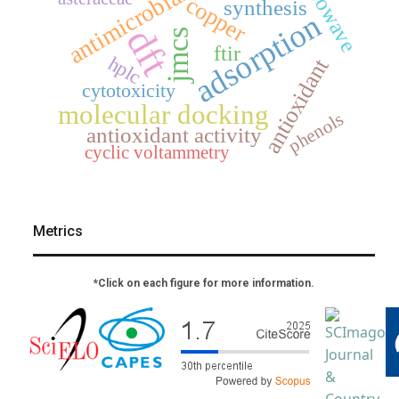
antimicrobial activity
microwave
copper
synthesis
adsorption
dft
jmcs
ftir
hplc
antioxidant
cytotoxicity
molecular docking
phenols
antioxidant activity
cyclic voltammetry
Metrics
*Click on each figure for more information.