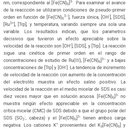
3-
nm, correspondiente al [Fe(CN)
]
. Para examinar el avance
6
de la reaccción se utilizaron condiciones de pseudo-primer
3−
-
orden en función de [Fe(CN)
], fuerza iónica, [OH
], [SDS],
6
3+
[Ru
], [Trp], y temperatura, variando siempre una sola una
variable. Los resultados indican, que los parametros
decisivos que tuvieron un efecto apreciable sobre la
-
velocidad de la reacción son [OH
], [SDS], y [Trp]. La reacción
sigue una cinética de primer orden en el rango de
3−
concentraciones de estudio de Ru(III), [Fe(CN)
]
y a bajas
6
-
concentraciones de [Trp] y [OH
]. La tendencia de incremento
de velocidad de la reacción con aumento de la concentración
del electrolito muestra un efecto salino positivo. La
velocidad de la reacción en el medio micelar de SDS es casi
3-
diez veces mayor que en solución acuosa. [Fe(CN)
]
no
6
muestra ningún efecto appreciable en la concentración
crítica micelar (CMC) de SDS debido a que el grupo polar del
-
3-
SDS (SO
, cabeza) y el [Fe(CN)
]
tienen ambos carga
3
6
+
negativa. Los cationes K
provenientes del K
[Fe(CN)
] y
3
6