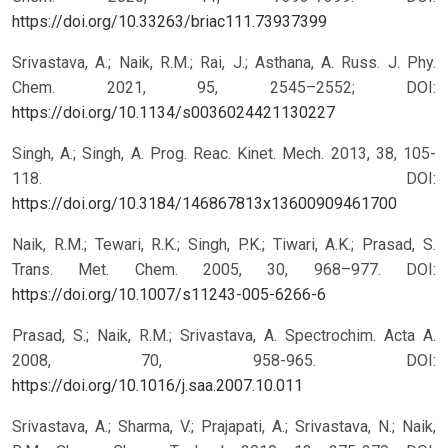
https://doi.org/10.33263/briac111.73937399
Srivastava, A.; Naik, R.M.; Rai, J.; Asthana, A. Russ. J. Phy.
Chem. 2021, 95, 2545–2552; DOI:
https://doi.org/10.1134/s0036024421130227
Singh, A.; Singh, A. Prog. Reac. Kinet. Mech. 2013, 38, 105-
118. DOI:
https://doi.org/10.3184/146867813x13600909461700
Naik, R.M.; Tewari, R.K.; Singh, P.K.; Tiwari, A.K.; Prasad, S.
Trans. Met. Chem. 2005, 30, 968–977. DOI:
https://doi.org/10.1007/s11243-005-6266-6
Prasad, S.; Naik, R.M.; Srivastava, A. Spectrochim. Acta A.
2008, 70, 958-965. DOI:
https://doi.org/10.1016/j.saa.2007.10.011
Srivastava, A.; Sharma, V.; Prajapati, A.; Srivastava, N.; Naik,