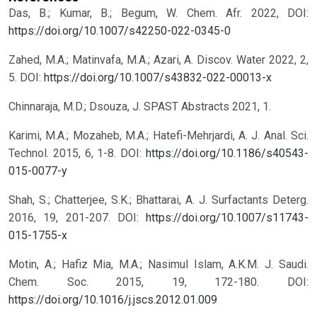
Das, B.; Kumar, B.; Begum, W. Chem. Afr. 2022, DOI:
https://doi.org/10.1007/s42250-022-0345-0
Zahed, M.A.; Matinvafa, M.A.; Azari, A. Discov. Water 2022, 2,
5. DOI:
https://doi.org/10.1007/s43832-022-00013-x
Chinnaraja, M.D.; Dsouza, J. SPAST Abstracts 2021, 1.
Karimi, M.A.; Mozaheb, M.A.; Hatefi-Mehrjardi, A. J. Anal. Sci.
Technol. 2015, 6, 1-8. DOI:
https://doi.org/10.1186/s40543-
015-0077-y
Shah, S.; Chatterjee, S.K.; Bhattarai, A. J. Surfactants Deterg.
2016, 19, 201-207. DOI:
https://doi.org/10.1007/s11743-
015-1755-x
Motin, A.; Hafiz Mia, M.A.; Nasimul Islam, A.K.M. J. Saudi.
Chem. Soc. 2015, 19, 172-180. DOI:
https://doi.org/10.1016/j.jscs.2012.01.009