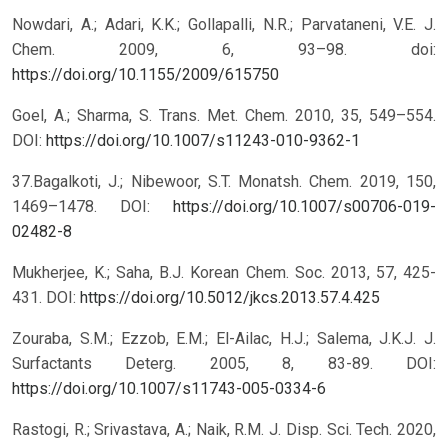
Nowdari, A.; Adari, K.K.; Gollapalli, N.R.; Parvataneni, V.E. J.
Chem. 2009, 6, 93–98. doi:
https://doi.org/10.1155/2009/615750
Goel, A.; Sharma, S. Trans. Met. Chem. 2010, 35, 549–554.
DOI:
https://doi.org/10.1007/s11243-010-9362-1
37.Bagalkoti, J.; Nibewoor, S.T. Monatsh. Chem. 2019, 150,
1469–1478. DOI:
https://doi.org/10.1007/s00706-019-
02482-8
Mukherjee, K.; Saha, B.J. Korean Chem. Soc. 2013, 57, 425-
431. DOI:
https://doi.org/10.5012/jkcs.2013.57.4.425
Zouraba, S.M.; Ezzob, E.M.; El-Ailac, H.J.; Salema, J.K.J. J.
Surfactants Deterg. 2005, 8, 83-89. DOI:
https://doi.org/10.1007/s11743-005-0334-6
Rastogi, R.; Srivastava, A.; Naik, R.M. J. Disp. Sci. Tech. 2020,