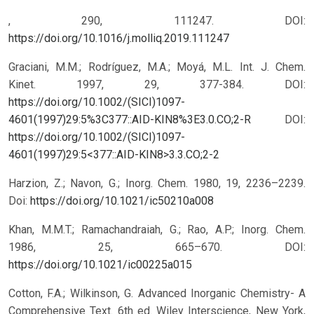
, 290, 111247. DOI:
https://doi.org/10.1016/j.molliq.2019.111247
Graciani, M.M.; Rodríguez, M.A.; Moyá, M.L. Int. J. Chem.
Kinet. 1997, 29, 377-384. DOI:
https://doi.org/10.1002/(SICI)1097-
4601(1997)29:5%3C377::AID-KIN8%3E3.0.CO;2-R
DOI:
https://doi.org/10.1002/(SICI)1097-
4601(1997)29:5<377::AID-KIN8>3.3.CO;2-2
Harzion, Z.; Navon, G.; Inorg. Chem. 1980, 19, 2236–2239.
Doi:
https://doi.org/10.1021/ic50210a008
Khan, M.M.T.; Ramachandraiah, G.; Rao, A.P.; Inorg. Chem.
1986, 25, 665–670. DOI:
https://doi.org/10.1021/ic00225a015
Cotton, F.A.; Wilkinson, G. Advanced Inorganic Chemistry- A
Comprehensive Text. 6th ed. Wiley Interscience, New York,