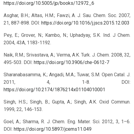
https://doi.org/10.5005/jp/books/12972_6
Asghar, B.H.; Altas, H.M.; Fawzi, A. J. Sau. Chem. Soc. 2007,
21, 887-898. DOI:
https://doi.org/10.1016/j.jscs.2015.12.003
Pey, E.; Grover, N.; Kambo, N.; Uphadyay, S.K. Ind. J Chem.
2004, 43A, 1183-1192.
Naik, R.M.; Srivastava, A.; Verma, A.K. Turk. J. Chem. 2008, 32,
495-503. DOI:
https://doi.org/10.3906/che-0612-7
Sharanabasamma, K.; Angadi, M.A.; Tuwar, S.M. Open Catal. J.
2011, 4, 1-8. DOI:
https://doi.org/10.2174/1876214x01104010001
Singh, H.S.; Singh, B.; Gupta, A.; Singh, A.K. Oxid Commun.
1999, 22, 146-153.
Goel, A.; Sharma, R. J. Chem. Eng. Mater. Sci. 2012, 3, 1–6.
DOI:
https://doi.org/10.5897/jcems11.049