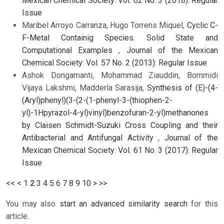
Mexican Chemical Society: Vol. 62 No. 3 (2018): Regular
Issue
Maribel Arroyo Carranza, Hugo Torrens Miquel,
Cyclic C-
F-Metal Containig Species. Solid State and
Computational Examples
,
Journal of the Mexican
Chemical Society: Vol. 57 No. 2 (2013): Regular Issue
Ashok Dongamanti, Mohammad Ziauddin, Bommidi
Vijaya Lakshmi, Madderla Sarasija,
Synthesis of (E)-(4-
(Aryl)phenyl)(3-(2-(1-phenyl-3-(thiophen-2-
yl)-1Hpyrazol-4-yl)vinyl)benzofuran-2-yl)methanones
by Claisen Schmidt-Suzuki Cross Coupling and their
Antibacterial and Antifungal Activity
,
Journal of the
Mexican Chemical Society: Vol. 61 No. 3 (2017): Regular
Issue
<<
<
1
2
3
4
5
6
7
8
9
10
>
>>
You may also
start an advanced similarity search
for this
article.