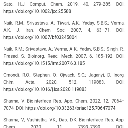
Sato, H.J. Comput. Chem. 2019, 40, 279-285. DOI:
https://doi.org/10.1002/jcc.25588
Naik, R.M.; Srivastava, A.; Tiwari, A.K.; Yaday, S.B.S.; Verma,
A.K. J. Iran. Chem. Soc. 2007, 4, 63–71. DOI:
https://doi.org/10.1007/bf03245804
Naik, R.M.; Srivastava, A.; Verma, A K.; Yadav, S.B.S.; Singh, R.;
Prasad, S. Bioinorg. Reac. Mech. 2007, 6, 185-192. DOI:
https://doi.org/10.1515/irm.2007.6.3.185
Omondi, R.O.; Stephen, O.; Ojwach, S.O.; Jaganyi, D. Inorg.
Chim. Acta. 2020, 512, 119883. DOI:
https://doi.org/10.1016/j.ica.2020.119883
Sharma, V. Biointerface Res. App. Chem. 2022, 12, 7064–
7074. DOI:
https://doi.org/10.33263/briac125.70647074
Sharma, V.; Vashistha, V.K.; Das, D.K. Biointerface Res. App.
Chem. 2020, 11, 7393-7399. DOI: