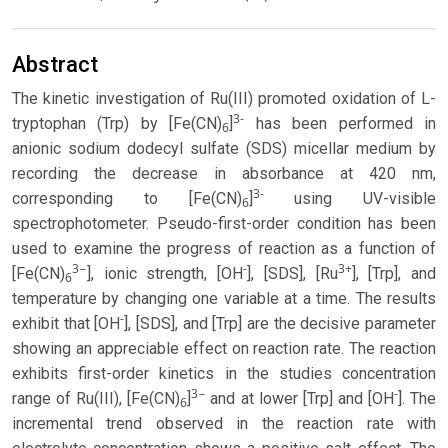
Abstract
The kinetic investigation of Ru(III) promoted oxidation of L-
3-
tryptophan (Trp) by [Fe(CN)
]
has been performed in
6
anionic sodium dodecyl sulfate (SDS) micellar medium by
recording the decrease in absorbance at 420 nm,
3-
corresponding to [Fe(CN)
]
using UV-visible
6
spectrophotometer. Pseudo-first-order condition has been
used to examine the progress of reaction as a function of
3−
-
3+
[Fe(CN)
], ionic strength, [OH
], [SDS], [Ru
], [Trp], and
6
temperature by changing one variable at a time. The results
-
exhibit that [OH
], [SDS], and [Trp] are the decisive parameter
showing an appreciable effect on reaction rate. The reaction
exhibits first-order kinetics in the studies concentration
3−
-
range of Ru(III), [Fe(CN)
]
and at lower [Trp] and [OH
]. The
6
incremental trend observed in the reaction rate with