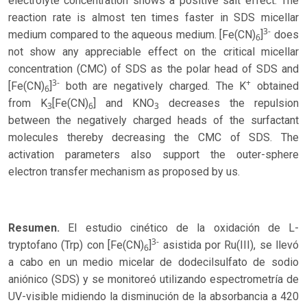
electrolyte concentration shows a positive salt effect. The
reaction rate is almost ten times faster in SDS micellar
3-
medium compared to the aqueous medium. [Fe(CN)
]
does
6
not show any appreciable effect on the critical micellar
concentration (CMC) of SDS as the polar head of SDS and
3-
+
[Fe(CN)
]
both are negatively charged. The K
obtained
6
from K
[Fe(CN)
] and KNO
decreases the repulsion
3
6
3
between the negatively charged heads of the surfactant
molecules thereby decreasing the CMC of SDS. The
activation parameters also support the outer-sphere
electron transfer mechanism as proposed by us.
Resumen.
El estudio cinético de la oxidación de L-
3-
tryptofano (Trp) con [Fe(CN)
]
asistida por Ru(III), se llevó
6
a cabo en un medio micelar de dodecilsulfato de sodio
aniónico (SDS) y se monitoreó utilizando espectrometría de
UV-visible midiendo la disminución de la absorbancia a 420