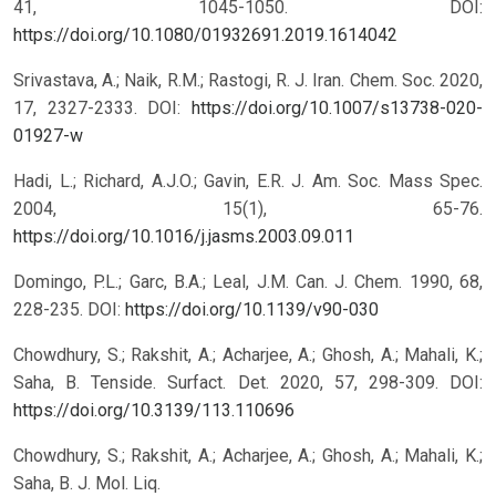
41, 1045-1050. DOI:
https://doi.org/10.1080/01932691.2019.1614042
Srivastava, A.; Naik, R.M.; Rastogi, R. J. Iran. Chem. Soc. 2020,
17, 2327-2333. DOI:
https://doi.org/10.1007/s13738-020-
01927-w
Hadi, L.; Richard, A.J.O.; Gavin, E.R. J. Am. Soc. Mass Spec.
2004, 15(1), 65-76.
https://doi.org/10.1016/j.jasms.2003.09.011
Domingo, P.L.; Garc, B.A.; Leal, J.M. Can. J. Chem. 1990, 68,
228-235. DOI:
https://doi.org/10.1139/v90-030
Chowdhury, S.; Rakshit, A.; Acharjee, A.; Ghosh, A.; Mahali, K.;
Saha, B. Tenside. Surfact. Det. 2020, 57, 298-309. DOI:
https://doi.org/10.3139/113.110696
Chowdhury, S.; Rakshit, A.; Acharjee, A.; Ghosh, A.; Mahali, K.;
Saha, B. J. Mol. Liq.