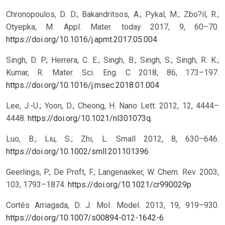
Chronopoulos, D. D.; Bakandritsos, A.; Pykal, M.; Zbo?il, R.;
Otyepka, M. Appl. Mater. today 2017, 9, 60–70.
https://doi.org/10.1016/j.apmt.2017.05.004
Singh, D. P.; Herrera, C. E.; Singh, B.; Singh, S.; Singh, R. K.;
Kumar, R. Mater. Sci. Eng. C 2018, 86, 173–197.
https://doi.org/10.1016/j.msec.2018.01.004
Lee, J.-U.; Yoon, D.; Cheong, H. Nano Lett. 2012, 12, 4444–
4448.
https://doi.org/10.1021/nl301073q
.
Luo, B.; Liu, S.; Zhi, L. Small 2012, 8, 630–646.
https://doi.org/10.1002/smll.201101396
Geerlings, P.; De Proft, F.; Langenaeker, W. Chem. Rev. 2003,
103, 1793–1874.
https://doi.org/10.1021/cr990029p
Cortés Arriagada, D. J. Mol. Model. 2013, 19, 919–930.
https://doi.org/10.1007/s00894-012-1642-6