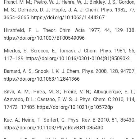
Francl, M. M.; Pietro, W. J.; Hehre, W. J.; Binkley, J. S.; Gordon,
M. S.; DeFrees, D. J.; Pople, J. A. J. Chem. Phys. 1982, 77,
3654–3665.
https://doi.org/10.1063/1.444267
Hirshfeld, F. L. Theor. Chim. Acta 1977, 44, 129–138.
https://doi.org/10.1007/BF00549096
.
Miertuš, S.; Scrocco, E.; Tomasi, J. Chem. Phys. 1981, 55,
117–129.
https://doi.org/10.1016/0301-0104(81)85090-2
Barnard, A. S.; Snook, I. K. J. Chem. Phys. 2008, 128, 94707.
https://doi.org/10.1063/1.2841366
Silva, A. M.; Pires, M. S.; Freire, V. N.; Albuquerque, E. L.;
Azevedo, D. L.; Caetano, E. W. S. J. Phys. Chem. C 2010, 114,
17472–17485.
https://doi.org/10.1021/jp105728p
Kuc, A.; Heine, T.; Seifert, G. Phys. Rev. B 2010, 81, 85430.
https://doi.org/10.1103/PhysRevB.81.085430