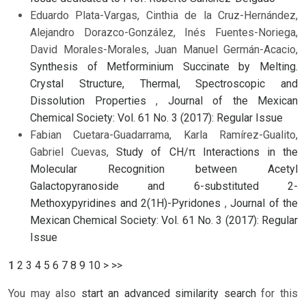
Eduardo Plata-Vargas, Cinthia de la Cruz-Hernández,
Alejandro Dorazco-González, Inés Fuentes-Noriega,
David Morales-Morales, Juan Manuel Germán-Acacio,
Synthesis of Metforminium Succinate by Melting.
Crystal Structure, Thermal, Spectroscopic and
Dissolution Properties
,
Journal of the Mexican
Chemical Society: Vol. 61 No. 3 (2017): Regular Issue
Fabian Cuetara-Guadarrama, Karla Ramírez-Gualito,
Gabriel Cuevas,
Study of CH/π Interactions in the
Molecular Recognition between Acetyl
Galactopyranoside and 6-substituted 2-
Methoxypyridines and 2(1H)-Pyridones
,
Journal of the
Mexican Chemical Society: Vol. 61 No. 3 (2017): Regular
Issue
1
2
3
4
5
6
7
8
9
10
>
>>
You may also
start an advanced similarity search
for this