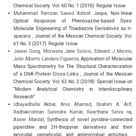
Chemical Society: Vol. 60 No. 1 (2016): Regular Issue
Muhammad Ramzan Saeed Ashraf Janjua,
Non-linear
Optical Response of Phenoxazine-based Dyes:
Molecular Engineering of Thiadiazole Derivatives as π-
spacers
,
Journal of the Mexican Chemical Society: Vol.
61 No. 3 (2017): Regular Issue
Jiawei Gong, Morwena Jane Solivio, Edward J Merino,
Julio Alberto Landero Figueroa,
Application of Molecular
Mass Spectrometry for The Structural Characterization
of a DNA-Protein Cross-Links
,
Journal of the Mexican
Chemical Society: Vol. 62 No. 2 (2018): Special Issue on
“Modern Analytical Chemistry in Interdisciplinary
Research”
Idhayadhulla Akbar, Anis Ahamed, Ibrahim A. Arif,
Radhakrishnan Surendra Kumar, Keerthana Selva raj,
Aseer Manilal,
Synthesis of novel pyridine-connected
piperidine and 2H-thiopyran derivatives and their
larvicidal, nematicidal, and antimicrobial activities
,