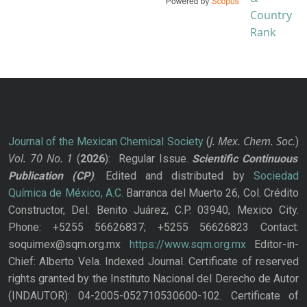
J. Mex. Chem. Soc.
Journal of the Mexican Chemical Society
(
)
Vol. 70
No.
1
(
2026
): Regular Issue.
Scientific Continuous
Publication
(CP)
. Edited and distributed by
Sociedad
Química de México, A.C.
Barranca del Muerto 26, Col. Crédito
Constructor, Del. Benito Juárez, C.P. 03940, Mexico City.
Phone: +5255 56626837; +5255 56626823 Contact:
soquimex@sqm.org.mx
https://www.sqm.org.mx
Editor-in-
Chief: Alberto Vela. Indexed Journal. Certificate of reserved
rights granted by the Instituto Nacional del Derecho de Autor
(INDAUTOR): 04-2005-052710530600-102. Certificate of