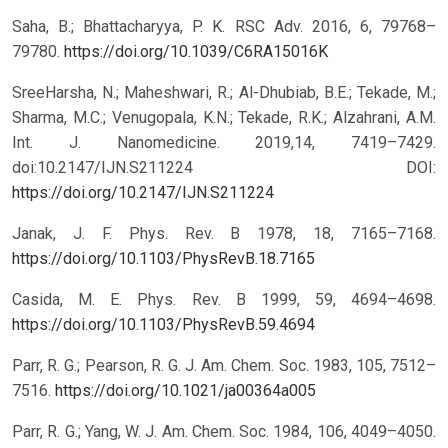
Saha, B.; Bhattacharyya, P. K. RSC Adv. 2016, 6, 79768–
79780.
https://doi.org/10.1039/C6RA15016K
SreeHarsha, N.; Maheshwari, R.; Al-Dhubiab, B.E.; Tekade, M.;
Sharma, M.C.; Venugopala, K.N.; Tekade, R.K.; Alzahrani, A.M.
Int. J. Nanomedicine. 2019,14, 7419–7429.
doi:10.2147/IJN.S211224
DOI:
https://doi.org/10.2147/IJN.S211224
Janak, J. F. Phys. Rev. B 1978, 18, 7165–7168.
https://doi.org/10.1103/PhysRevB.18.7165
Casida, M. E. Phys. Rev. B 1999, 59, 4694–4698.
https://doi.org/10.1103/PhysRevB.59.4694
Parr, R. G.; Pearson, R. G. J. Am. Chem. Soc. 1983, 105, 7512–
7516.
https://doi.org/10.1021/ja00364a005
Parr, R. G.; Yang, W. J. Am. Chem. Soc. 1984, 106, 4049–4050.