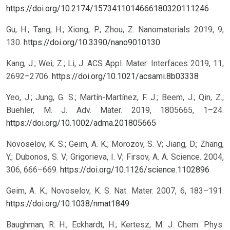
https://doi.org/10.2174/1573411014666180320111246
Gu, H.; Tang, H.; Xiong, P.; Zhou, Z. Nanomaterials 2019, 9,
130.
https://doi.org/10.3390/nano9010130
Kang, J.; Wei, Z.; Li, J. ACS Appl. Mater. Interfaces 2019, 11,
2692–2706.
https://doi.org/10.1021/acsami.8b03338
Yeo, J.; Jung, G. S.; Martín-Martínez, F. J.; Beem, J.; Qin, Z.;
Buehler, M. J. Adv. Mater. 2019, 1805665, 1–24.
https://doi.org/10.1002/adma.201805665
Novoselov, K. S.; Geim, A. K.; Morozov, S. V; Jiang, D.; Zhang,
Y.; Dubonos, S. V; Grigorieva, I. V; Firsov, A. A. Science. 2004,
306, 666–669.
https://doi.org/10.1126/science.1102896
Geim, A. K.; Novoselov, K. S. Nat. Mater. 2007, 6, 183–191.
https://doi.org/10.1038/nmat1849
Baughman, R. H.; Eckhardt, H.; Kertesz, M. J. Chem. Phys.