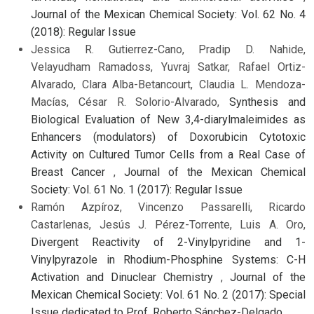
Journal of the Mexican Chemical Society: Vol. 62 No. 4
(2018): Regular Issue
Jessica R. Gutierrez-Cano, Pradip D. Nahide,
Velayudham Ramadoss, Yuvraj Satkar, Rafael Ortiz-
Alvarado, Clara Alba-Betancourt, Claudia L. Mendoza-
Macías, César R. Solorio-Alvarado,
Synthesis and
Biological Evaluation of New 3,4-diarylmaleimides as
Enhancers (modulators) of Doxorubicin Cytotoxic
Activity on Cultured Tumor Cells from a Real Case of
Breast Cancer
,
Journal of the Mexican Chemical
Society: Vol. 61 No. 1 (2017): Regular Issue
Ramón Azpíroz, Vincenzo Passarelli, Ricardo
Castarlenas, Jesús J. Pérez-Torrente, Luis A. Oro,
Divergent Reactivity of 2-Vinylpyridine and 1-
Vinylpyrazole in Rhodium-Phosphine Systems: C-H
Activation and Dinuclear Chemistry
,
Journal of the
Mexican Chemical Society: Vol. 61 No. 2 (2017): Special
Issue dedicated to Prof. Roberto Sánchez-Delgado