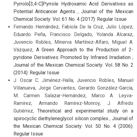
Pyrrolo[3,4-C]Pyrrole Hydroxamic Acid Derivatives as
Potential Anticancer Agents
,
Journal of the Mexican
Chemical Society: Vol. 61 No. 4 (2017): Regular Issue
Fernando Hernández, Fabiola De la Cruz, Julio López,
Eduardo Peña, Francisco Delgado, Yolanda Alcaraz,
Juvencio Robles, Minerva Martínez-Alfaro, Miguel A.
Vázquez,
A Green Approach to the Production of 2-
pyridone Derivatives Promoted by Infrared Irradiation
,
Journal of the Mexican Chemical Society: Vol. 58 No. 2
(2014): Regular Issue
J. Oscar C. Jiménez-Halla, Juvencio Robles, Manuel
Villanueva, Jorge Cervantes, Gerardo González-García,
M. Carmen Salazar-Hernández, Marco A. Leyva-
Ramírez, Armando Ramírez-Monroy, J. Alfredo
Gutiérrez,
Theoretical and experimental study on a
spirocyclic diethyleneglycol silicon complex
,
Journal of
the Mexican Chemical Society: Vol. 50 No. 4 (2006):
Regular Issue