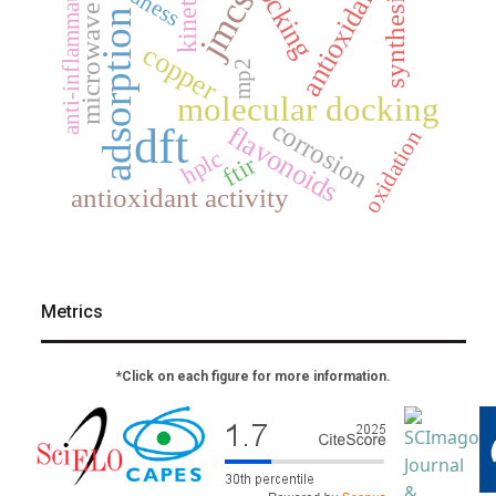
anti-inflammatory
docking
kinetics
antioxidant
jmcs
synthesis
microwave
adsorption
copper
mp2
molecular docking
corrosion
dft
flavonoids
oxidation
hplc
ftir
antioxidant activity
Metrics
*Click on each figure for more information.