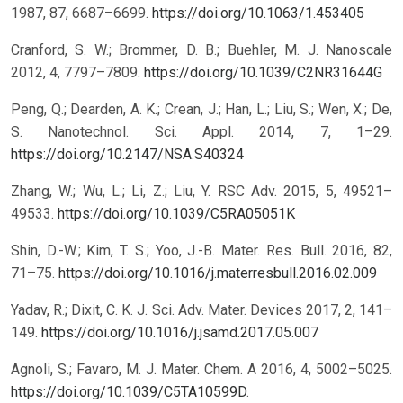
1987, 87, 6687–6699.
https://doi.org/10.1063/1.453405
Cranford, S. W.; Brommer, D. B.; Buehler, M. J. Nanoscale
2012, 4, 7797–7809.
https://doi.org/10.1039/C2NR31644G
Peng, Q.; Dearden, A. K.; Crean, J.; Han, L.; Liu, S.; Wen, X.; De,
S. Nanotechnol. Sci. Appl. 2014, 7, 1–29.
https://doi.org/10.2147/NSA.S40324
Zhang, W.; Wu, L.; Li, Z.; Liu, Y. RSC Adv. 2015, 5, 49521–
49533.
https://doi.org/10.1039/C5RA05051K
Shin, D.-W.; Kim, T. S.; Yoo, J.-B. Mater. Res. Bull. 2016, 82,
71–75.
https://doi.org/10.1016/j.materresbull.2016.02.009
Yadav, R.; Dixit, C. K. J. Sci. Adv. Mater. Devices 2017, 2, 141–
149.
https://doi.org/10.1016/j.jsamd.2017.05.007
Agnoli, S.; Favaro, M. J. Mater. Chem. A 2016, 4, 5002–5025.
https://doi.org/10.1039/C5TA10599D
.