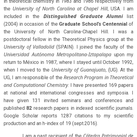
in theoretical chemistry in 1983 and 1986 respectively from
University of North Carolina at Chapel Hill
the
, USA. I am
Distinguished Graduate Alumni
included in the
list
(2004) in occasion of the
Graduate School’s Centennial
of
the University of North Carolina-Chapel Hill. I was a
postdoctoral fellow in the Theoretical Physics group at the
University of Valladolid
(SPAIN). I joined the faculty of the
Universidad Autónoma Metropolitana-Iztapalapa
upon my
return to México in 1987, where I stayed until October 1992,
University of Guanajuato
when I moved to the
, (UG). At the
Research Program in Theoretical
UG, I am responsible of the
and Computational Chemistry
. I have presented 169 papers
at national and international congresses and symposia. I
have given 131 invited seminars and conferences and
published
82
research papers in indexed scientific journals.
Google Scholar reports 1287 citations to my scientific
production and an h-index of 19 (sept.2016).
Cátedra Patrimonial de
I am a past recipient of the