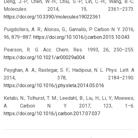
Deng, J.-P.; Chen, W.-H.; Chiu, S.-P.; Lin, C.-H.; Wang, B.-C.
Molecules 2014, 19, 2361–2373.
https://doi.org/10.3390/molecules19022361
Puigdollers, A. R.; Alonso, G.; Gamallo, P. Carbon N. Y. 2016,
96, 879–887.
https://doi.org/10.1016/j.carbon.2015.10.043
Pearson, R. G. Acc. Chem. Res. 1993, 26, 250–255.
https://doi.org/10.1021/ar00029a004
.
Peyghan, A. A.; Rastegar, S. F.; Hadipour, N. L. Phys. Lett. A
2014, 378, 2184–2190.
https://doi.org/10.1016/j.physleta.2014.05.016
Ketabi, N.; Tolhurst, T. M.; Leedahl, B.; Liu, H.; Li, Y.; Moewes,
A. Carbon N. Y. 2017, 123, 1–6.
https://doi.org/10.1016/j.carbon.2017.07.037