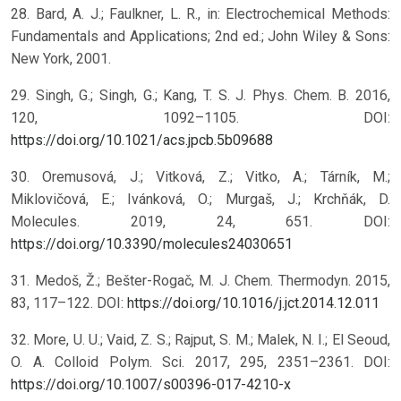
28. Bard, A. J.; Faulkner, L. R., in: Electrochemical Methods:
Fundamentals and Applications; 2nd ed.; John Wiley & Sons:
New York, 2001.
29. Singh, G.; Singh, G.; Kang, T. S. J. Phys. Chem. B. 2016,
120, 1092–1105. DOI:
https://doi.org/10.1021/acs.jpcb.5b09688
30. Oremusová, J.; Vitková, Z.; Vitko, A.; Tárník, M.;
Miklovičová, E.; Ivánková, O.; Murgaš, J.; Krchňák, D.
Molecules. 2019, 24, 651. DOI:
https://doi.org/10.3390/molecules24030651
31. Medoš, Ž.; Bešter-Rogač, M. J. Chem. Thermodyn. 2015,
83, 117–122. DOI:
https://doi.org/10.1016/j.jct.2014.12.011
32. More, U. U.; Vaid, Z. S.; Rajput, S. M.; Malek, N. I.; El Seoud,
O. A. Colloid Polym. Sci. 2017, 295, 2351–2361. DOI:
https://doi.org/10.1007/s00396-017-4210-x