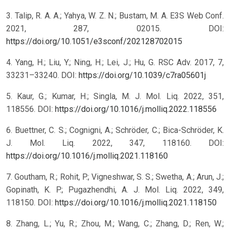
3. Talip, R. A. A.; Yahya, W. Z. N.; Bustam, M. A. E3S Web Conf.
2021, 287, 02015. DOI:
https://doi.org/10.1051/e3sconf/202128702015
4. Yang, H.; Liu, Y.; Ning, H.; Lei, J.; Hu, G. RSC Adv. 2017, 7,
33231–33240. DOI:
https://doi.org/10.1039/c7ra05601j
5. Kaur, G.; Kumar, H.; Singla, M. J. Mol. Liq. 2022, 351,
118556. DOI:
https://doi.org/10.1016/j.molliq.2022.118556
6. Buettner, C. S.; Cognigni, A.; Schröder, C.; Bica-Schröder, K.
J. Mol. Liq. 2022, 347, 118160. DOI:
https://doi.org/10.1016/j.molliq.2021.118160
7. Goutham, R.; Rohit, P.; Vigneshwar, S. S.; Swetha, A.; Arun, J.;
Gopinath, K. P.; Pugazhendhi, A. J. Mol. Liq. 2022, 349,
118150. DOI:
https://doi.org/10.1016/j.molliq.2021.118150
8. Zhang, L.; Yu, R.; Zhou, M.; Wang, C.; Zhang, D.; Ren, W.;