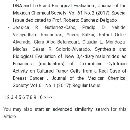
DNA and TrxR and Biological Evaluation
,
Journal of the
Mexican Chemical Society: Vol. 61 No. 2 (2017): Special
Issue dedicated to Prof. Roberto Sánchez-Delgado
Jessica R. Gutierrez-Cano, Pradip D. Nahide,
Velayudham Ramadoss, Yuvraj Satkar, Rafael Ortiz-
Alvarado, Clara Alba-Betancourt, Claudia L. Mendoza-
Macías, César R. Solorio-Alvarado,
Synthesis and
Biological Evaluation of New 3,4-diarylmaleimides as
Enhancers (modulators) of Doxorubicin Cytotoxic
Activity on Cultured Tumor Cells from a Real Case of
Breast Cancer
,
Journal of the Mexican Chemical
Society: Vol. 61 No. 1 (2017): Regular Issue
1
2
3
4
5
6
7
8
9
10
>
>>
You may also
start an advanced similarity search
for this
article.