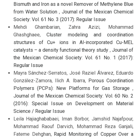
Bismuth and Iron as a novel Remover of Methylene Blue
from Water Solution
,
Journal of the Mexican Chemical
Society: Vol. 61 No. 3 (2017): Regular Issue
Mehdi Ghambarian, Zahra Azizi, Mohammad
Ghashghaee,
Cluster modeling and coordination
structures of Cu+ ions in Al-incorporated Cu-MEL
catalysts – a density functional theory study
,
Journal of
the Mexican Chemical Society: Vol. 61 No. 1 (2017):
Regular Issue
Mayra Sánchez-Serratos, José Raziel Álvarez, Eduardo
González-Zamora, Ilich A. Ibarra,
Porous Coordination
Polymers (PCPs): New Platforms for Gas Storage
,
Journal of the Mexican Chemical Society: Vol. 60 No. 2
(2016): Special Issue on Development on Material
Science / Regular Issue
Leila Hajiaghababaei, Iman Borbor, Jamshid Najafpour,
Mohammad Raouf Darvich, Mohammad Reza Ganjali,
Fateme Dehghan,
Rapid Monitoring of Copper Over a