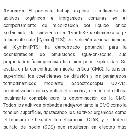
Resumen.
El presente trabajo explora la influencia de
aditivos orgánicos e inorgánicos comunes en el
comportamiento de micelización del líquido iónico
surfactante de cadena corta 1-metil-3-hexilimidazolio p-
toluensulfonato [C
mim][PTS]) en solución acuosa. Aunque
6
el [C
mim][PTS] ha demostrado potencial para la
6
deshidratación de emulsiones agua-en-aceite, sus
propiedades fisicoquímicas han sido poco exploradas. Se
evaluaron la concentración micelar crítica (CMC), la tensión
superficial, los coeficientes de difusión y los parámetros
termodinámicos mediante espectroscopía UV-Vis,
conductividad iónica y voltametría cíclica, siendo esta última
igualmente confiable para la determinación de la CMC.
Todos los aditivos probados redujeron tanto la CMC como la
tensión superficial, destacando los aditivos orgánicos como
el bromuro de hexadeciltrimetilamonio (CTAB) y el dodecil
sulfato de sodio (SDS) que resultaron en efectos más