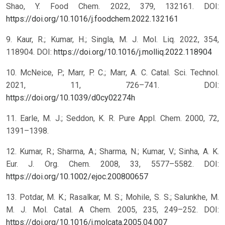
Shao, Y. Food Chem. 2022, 379, 132161. DOI:
https://doi.org/10.1016/j.foodchem.2022.132161
9. Kaur, R.; Kumar, H.; Singla, M. J. Mol. Liq. 2022, 354,
118904. DOI:
https://doi.org/10.1016/j.molliq.2022.118904
10. McNeice, P.; Marr, P. C.; Marr, A. C. Catal. Sci. Technol.
2021, 11, 726–741. DOI:
https://doi.org/10.1039/d0cy02274h
11. Earle, M. J.; Seddon, K. R. Pure Appl. Chem. 2000, 72,
1391–1398.
12. Kumar, R.; Sharma, A.; Sharma, N.; Kumar, V.; Sinha, A. K.
Eur. J. Org. Chem. 2008, 33, 5577–5582. DOI:
https://doi.org/10.1002/ejoc.200800657
13. Potdar, M. K.; Rasalkar, M. S.; Mohile, S. S.; Salunkhe, M.
M. J. Mol. Catal. A Chem. 2005, 235, 249–252. DOI:
https://doi.org/10.1016/j.molcata.2005.04.007