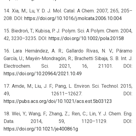
14. Xia, M.; Lu, Y. D. J. Mol. Catal. A Chem. 2007, 265, 205–
208. DOI:
https://doi.org/10.1016/j.molcata.2006.10.004
15. Biedroń, T.; Kubisa, P. J. Polym. Sci. A Polym. Chem. 2004,
42, 3230–3235. DOI:
https://doi.org/10.1002/pola.20158
16. Lara Hernández, A. R.; Gallardo Rivas, N. V.; Páramo
García, U.; Mayén-Mondragón, R.; Brachetti Sibaja, S. B. Int. J.
Electrochem. Sci. 2021, 16, 21101. DOI:
https://doi.org/10.20964/2021.10.49
17. Amde, M.; Liu, J. F.; Pang, L. Environ. Sci. Technol. 2015,
49, 12611–12627. DOI:
https://pubs.acs.org/doi/10.1021/acs.est.5b03123
18. Wei, Y.; Wang, F.; Zhang, Z.; Ren, C.; Lin, Y. J. Chem. Eng.
Data. 2014, 59, 1120–1129. DOI:
https://doi.org/10.1021/je400861g