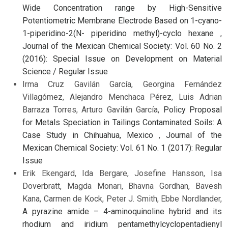
Wide Concentration range by High-Sensitive
Potentiometric Membrane Electrode Based on 1-cyano-
1-piperidino-2(N- piperidino methyl)-cyclo hexane
,
Journal of the Mexican Chemical Society: Vol. 60 No. 2
(2016): Special Issue on Development on Material
Science / Regular Issue
Irma Cruz Gavilán García, Georgina Fernández
Villagómez, Alejandro Menchaca Pérez, Luis Adrian
Barraza Torres, Arturo Gavilán García,
Policy Proposal
for Metals Speciation in Tailings Contaminated Soils: A
Case Study in Chihuahua, Mexico
,
Journal of the
Mexican Chemical Society: Vol. 61 No. 1 (2017): Regular
Issue
Erik Ekengard, Ida Bergare, Josefine Hansson, Isa
Doverbratt, Magda Monari, Bhavna Gordhan, Bavesh
Kana, Carmen de Kock, Peter J. Smith, Ebbe Nordlander,
A pyrazine amide – 4-aminoquinoline hybrid and its
rhodium and iridium pentamethylcyclopentadienyl