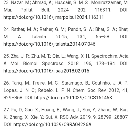
23. Nazar, M.; Ahmad, A.; Hussain, S. M. S.; Moniruzzaman, M.
Mar. Pollut. Bull. 2024, 202, 116311. DOI:
https://doi.org/10.1016/j.marpolbul.2024.116311
24. Rather, M. A.; Rather, G. M.; Pandit, S. A.; Bhat, S. A.; Bhat,
M. A. Talanta. 2015, 131, 55–58. DOI:
https://doi.org/10.1016/j.talanta.2014.07.046
25. Zha, J. P.; Zhu, M. T.; Qin, L.; Wang, X. H. Spectrochim. Acta
A Mol. Biomol. Spectrosc. 2018, 196, 178–184. DOI:
https://doi.org/10.1016/j.saa.2018.02.015
26. Tariq, M.; Freire, M. G.; Saramago, B.; Coutinho, J. A. P.;
Lopes, J. N. C.; Rebelo, L. P. N. Chem. Soc. Rev. 2012, 41,
829–868. DOI:
https://doi.org/10.1039/C1CS15146K
27. Fu, D.; Gao, X.; Huang, B.; Wang, J.; Sun, Y.; Zhang, W.; Kan,
K.; Zhang, X.; Xie, Y.; Sui, X. RSC Adv. 2019, 9, 28799–28807.
DOI:
https://doi.org/10.1039/C9RA04226A