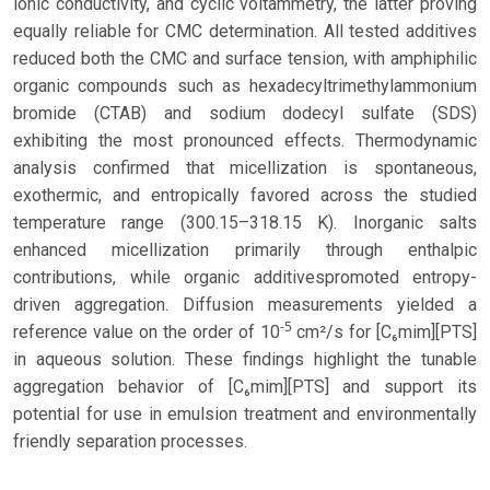
ionic conductivity, and cyclic voltammetry, the latter proving
equally reliable for CMC determination. All tested additives
reduced both the CMC and surface tension, with amphiphilic
organic compounds such as hexadecyltrimethylammonium
bromide (CTAB) and sodium dodecyl sulfate (SDS)
exhibiting the most pronounced effects. Thermodynamic
analysis confirmed that micellization is spontaneous,
exothermic, and entropically favored across the studied
temperature range (300.15–318.15 K). Inorganic salts
enhanced micellization primarily through enthalpic
contributions, while organic additivespromoted entropy-
driven aggregation. Diffusion measurements yielded a
-5
reference value on the order of 10
cm²/s for [C₆mim][PTS]
in aqueous solution. These findings highlight the tunable
aggregation behavior of [C₆mim][PTS] and support its
potential for use in emulsion treatment and environmentally
friendly separation processes.