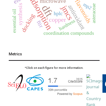
adsorption
microwave
flavonoids
mp2
dft
synthesis
asteraceae
antioxidant
jmcs
essential oil
hplc
docking
copper
hardness
ftir
coordination compounds
Metrics
*Click on each figure for more information.