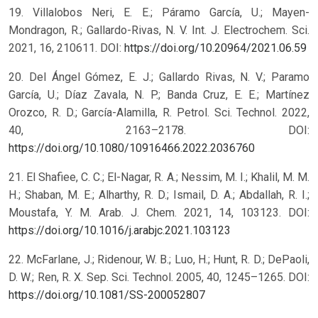
19. Villalobos Neri, E. E.; Páramo García, U.; Mayen-
Mondragon, R.; Gallardo-Rivas, N. V. Int. J. Electrochem. Sci.
2021, 16, 210611. DOI:
https://doi.org/10.20964/2021.06.59
20. Del Ángel Gómez, E. J.; Gallardo Rivas, N. V.; Paramo
García, U.; Díaz Zavala, N. P.; Banda Cruz, E. E.; Martínez
Orozco, R. D.; García-Alamilla, R. Petrol. Sci. Technol. 2022,
40, 2163–2178. DOI:
https://doi.org/10.1080/10916466.2022.2036760
21. El Shafiee, C. C.; El-Nagar, R. A.; Nessim, M. I.; Khalil, M. M.
H.; Shaban, M. E.; Alharthy, R. D.; Ismail, D. A.; Abdallah, R. I.;
Moustafa, Y. M. Arab. J. Chem. 2021, 14, 103123. DOI:
https://doi.org/10.1016/j.arabjc.2021.103123
22. McFarlane, J.; Ridenour, W. B.; Luo, H.; Hunt, R. D.; DePaoli,
D. W.; Ren, R. X. Sep. Sci. Technol. 2005, 40, 1245–1265. DOI:
https://doi.org/10.1081/SS-200052807