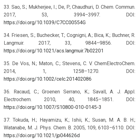
33. Sao, S.; Mukherjee, I.; De, P.; Chaudhuri, D. Chem. Commun.
2017, 53, 3994–3997. DOI:
https://doi.org/10.1039/C7CC00554G
34. Friesen, S.; Buchecker, T.; Cognigni, A.; Bica, K.; Buchner, R.
Langmuir. 2017, 33, 9844–9856. DOI:
https://doi.org/10.1021/acs.langmuir.7b02201
35. De Vos, N.; Maton, C.; Stevens, C. V. ChemElectroChem.
2014, 1, 1258–1270. DOI:
https://doi.org/10.1002/celc.201402086
36. Racaud, C.; Groenen Serrano, K.; Savall, A. J. Appl.
Electrochem. 2010, 40, 1845–1851. DOI:
https://doi.org/10.1007/S10800-010-0145-3
37. Tokuda, H.; Hayamizu, K.; Ishii, K.; Susan, M. A. B. H.;
Watanabe, M. J. Phys. Chem. B. 2005, 109, 6103–6110. DOI:
https://doi.org/10.1021/jp044626d