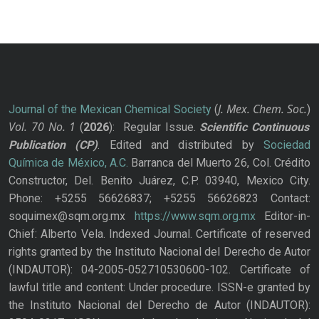
J. Mex. Chem. Soc.
Journal of the Mexican Chemical Society
(
)
Vol. 70
No.
1
(
2026
): Regular Issue.
Scientific Continuous
Publication
(CP)
. Edited and distributed by
Sociedad
Química de México, A.C.
Barranca del Muerto 26, Col. Crédito
Constructor, Del. Benito Juárez, C.P. 03940, Mexico City.
Phone: +5255 56626837; +5255 56626823 Contact:
soquimex@sqm.org.mx
https://www.sqm.org.mx
Editor-in-
Chief: Alberto Vela. Indexed Journal. Certificate of reserved
rights granted by the Instituto Nacional del Derecho de Autor
(INDAUTOR): 04-2005-052710530600-102. Certificate of
lawful title and content: Under procedure. ISSN-e granted by
the Instituto Nacional del Derecho de Autor (INDAUTOR):