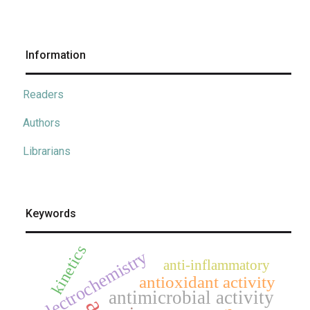
Information
Readers
Authors
Librarians
Keywords
kinetics
electrochemistry
anti-inflammatory
antioxidant activity
antimicrobial activity