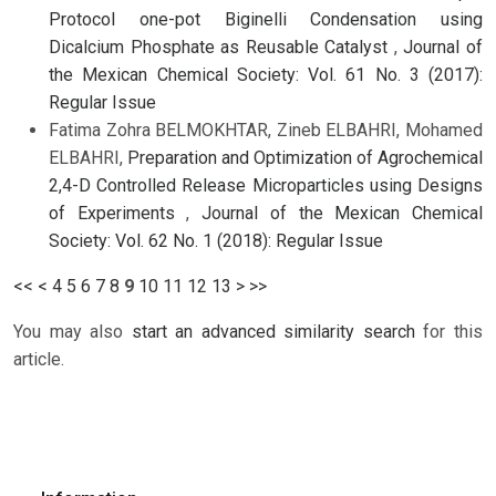
Protocol one-pot Biginelli Condensation using
Dicalcium Phosphate as Reusable Catalyst
,
Journal of
the Mexican Chemical Society: Vol. 61 No. 3 (2017):
Regular Issue
Fatima Zohra BELMOKHTAR, Zineb ELBAHRI, Mohamed
ELBAHRI,
Preparation and Optimization of Agrochemical
2,4-D Controlled Release Microparticles using Designs
of Experiments
,
Journal of the Mexican Chemical
Society: Vol. 62 No. 1 (2018): Regular Issue
<<
<
4
5
6
7
8
9
10
11
12
13
>
>>
You may also
start an advanced similarity search
for this
article.