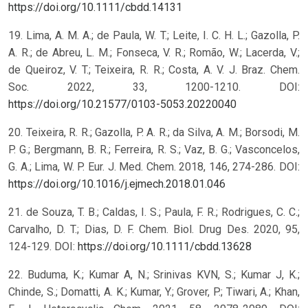
https://doi.org/10.1111/cbdd.14131
19. Lima, A. M. A.; de Paula, W. T.; Leite, I. C. H. L.; Gazolla, P.
A. R.; de Abreu, L. M.; Fonseca, V. R.; Romão, W.; Lacerda, V.;
de Queiroz, V. T.; Teixeira, R. R.; Costa, A. V. J. Braz. Chem.
Soc. 2022, 33, 1200-1210. DOI:
https://doi.org/10.21577/0103-5053.20220040
20. Teixeira, R. R.; Gazolla, P. A. R.; da Silva, A. M.; Borsodi, M.
P. G.; Bergmann, B. R.; Ferreira, R. S.; Vaz, B. G.; Vasconcelos,
G. A.; Lima, W. P. Eur. J. Med. Chem. 2018, 146, 274-286. DOI:
https://doi.org/10.1016/j.ejmech.2018.01.046
21. de Souza, T. B.; Caldas, I. S.; Paula, F. R.; Rodrigues, C. C.;
Carvalho, D. T.; Dias, D. F. Chem. Biol. Drug Des. 2020, 95,
124-129. DOI:
https://doi.org/10.1111/cbdd.13628
22. Buduma, K.; Kumar A, N.; Srinivas KVN, S.; Kumar J, K.;
Chinde, S.; Domatti, A. K.; Kumar, Y.; Grover, P.; Tiwari, A.; Khan,