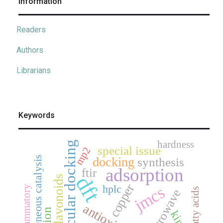
Information
Readers
Authors
Librarians
Keywords
hardness
molecular docking
special issue
mp2
heterogeneous catalysis
docking
synthesis
adsorption
ftir
dft
flavonoids
copper
hplc
jmcs
anti-inflammatory
fatty acids
microwave
antioxidant