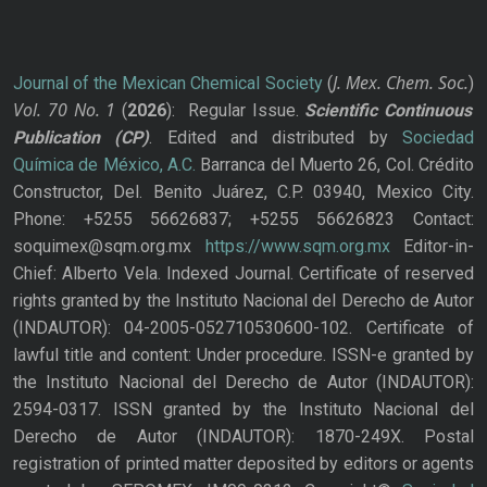
J. Mex. Chem. Soc.
Journal of the Mexican Chemical Society
(
)
Vol. 70
No.
1
(
2026
): Regular Issue.
Scientific Continuous
Publication
(CP)
. Edited and distributed by
Sociedad
Química de México, A.C.
Barranca del Muerto 26, Col. Crédito
Constructor, Del. Benito Juárez, C.P. 03940, Mexico City.
Phone: +5255 56626837; +5255 56626823 Contact:
soquimex@sqm.org.mx
https://www.sqm.org.mx
Editor-in-
Chief: Alberto Vela. Indexed Journal. Certificate of reserved
rights granted by the Instituto Nacional del Derecho de Autor
(INDAUTOR): 04-2005-052710530600-102. Certificate of
lawful title and content: Under procedure. ISSN-e granted by
the Instituto Nacional del Derecho de Autor (INDAUTOR):
2594-0317. ISSN granted by the Instituto Nacional del
Derecho de Autor (INDAUTOR): 1870-249X. Postal
registration of printed matter deposited by editors or agents