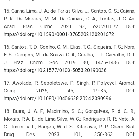
15. Cunha Lima, J. A.; de Farias Silva, J.; Santos, C. S.; Caiana,
R. R.; De Moraes, M. M.; Da Camara, C. A.; Freitas, J. C. An.
Acad. Bras. Cienc. 2021, 93, e20201672. DOI:
https://doi.org/10.1590/0001-3765202120201672
16. Santos, T. D.; Coelho, C. M.; Elias, T. C.; Siqueira, F. S.; Nora,
E. S.; Campos, M.; de Souza, G. A.; Coelho, L. F.; Carvalho, D. T.
J. Braz. Chem. Soc. 2019, 30, 1425-1436. DOI:
https://doi.org/10.21577/0103-5053.20190038
17. Awolade, P.; Seboletswe, P.; Singh, P. Polycycl. Aromat.
Comp. 2025, 45, 19-35, DOI:
https://doi.org/10.1080/10406638.2024.2380996
18. Dutra, J. A. P.; Maximino, S. C.; Gonçalves, R. d. C. R.;
Morais, P. A. B.; de Lima Silva, W. C.; Rodrigues, R. P.; Neto, A.
C.; Júnior, V. L.; Borges, W. d. S.; Kitagawa, R. R. Chem. Biol.
Drug Des. 2023, 101, 350-363. DOI: