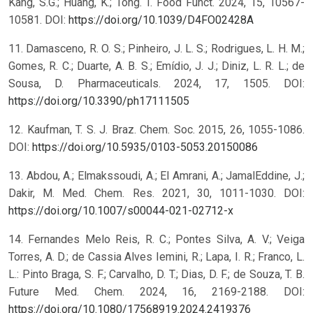
Kang, S.G.; Huang, K.; Tong. T. Food Funct. 2024, 15, 10567-
10581. DOI:
https://doi.org/10.1039/D4FO02428A
11. Damasceno, R. O. S.; Pinheiro, J. L. S.; Rodrigues, L. H. M.;
Gomes, R. C.; Duarte, A. B. S.; Emídio, J. J.; Diniz, L. R. L.; de
Sousa, D. Pharmaceuticals. 2024, 17, 1505. DOI:
https://doi.org/10.3390/ph17111505
12. Kaufman, T. S. J. Braz. Chem. Soc. 2015, 26, 1055-1086.
DOI:
https://doi.org/10.5935/0103-5053.20150086
13. Abdou, A.; Elmakssoudi, A.; El Amrani, A.; JamalEddine, J.;
Dakir, M. Med. Chem. Res. 2021, 30, 1011-1030. DOI:
https://doi.org/10.1007/s00044-021-02712-x
14. Fernandes Melo Reis, R. C.; Pontes Silva, A. V.; Veiga
Torres, A. D.; de Cassia Alves Iemini, R.; Lapa, I. R.; Franco, L.
L.: Pinto Braga, S. F.; Carvalho, D. T.; Dias, D. F.; de Souza, T. B.
Future Med. Chem. 2024, 16, 2169-2188. DOI:
https://doi.org/10.1080/17568919.2024.2419376