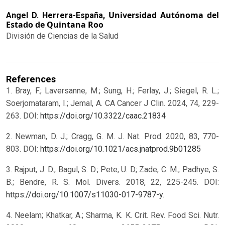
Universidad Autónoma del
Angel D. Herrera-España,
Estado de Quintana Roo
División de Ciencias de la Salud
References
1. Bray, F.; Laversanne, M.; Sung, H.; Ferlay, J.; Siegel, R. L.;
Soerjomataram, I.; Jemal, A. CA Cancer J Clin. 2024, 74, 229-
263. DOI:
https://doi.org/10.3322/caac.21834
2. Newman, D. J.; Cragg, G. M. J. Nat. Prod. 2020, 83, 770-
803. DOI:
https://doi.org/10.1021/acs.jnatprod.9b01285
3. Rajput, J. D.; Bagul, S. D.; Pete, U. D; Zade, C. M.; Padhye, S.
B.; Bendre, R. S. Mol. Divers. 2018, 22, 225-245. DOI:
https://doi.org/10.1007/s11030-017-9787-y
.
4. Neelam; Khatkar, A.; Sharma, K. K. Crit. Rev. Food Sci. Nutr.