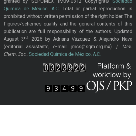
granted by SEPOMEX: IM09-0312 Copyright©
Sociedad
Química de México, A.C.
Total or partial reproduction is
prohibited without written permission of the right holder. The
Figures/schemes quality and the general contents of this
publication are full responsibility of the authors. Updated
rd,
August 3
2026 by Adriana Vázquez & Alejandro Nava
J. Mex.
(editorial assistants, e-mail: jmcs@sqm.org.mx),
Chem. Soc.
,
Sociedad Química de México, A.C.