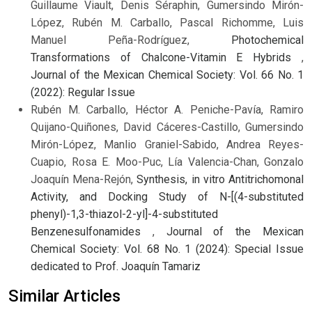
Guillaume Viault, Denis Séraphin, Gumersindo Mirón-
López, Rubén M. Carballo, Pascal Richomme, Luis
Manuel Peña-Rodríguez,
Photochemical
Transformations of Chalcone-Vitamin E Hybrids
,
Journal of the Mexican Chemical Society: Vol. 66 No. 1
(2022): Regular Issue
Rubén M. Carballo, Héctor A. Peniche-Pavía, Ramiro
Quijano-Quiñones, David Cáceres-Castillo, Gumersindo
Mirón-López, Manlio Graniel-Sabido, Andrea Reyes-
Cuapio, Rosa E. Moo-Puc, Lía Valencia-Chan, Gonzalo
Joaquín Mena-Rejón,
Synthesis, in vitro Antitrichomonal
Activity, and Docking Study of N-[(4-substituted
phenyl)-1,3-thiazol-2-yl]-4-substituted
Benzenesulfonamides
,
Journal of the Mexican
Chemical Society: Vol. 68 No. 1 (2024): Special Issue
dedicated to Prof. Joaquín Tamariz
Similar Articles