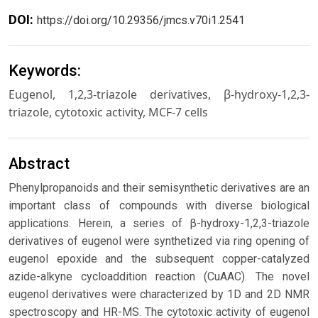
DOI:
https://doi.org/10.29356/jmcs.v70i1.2541
Keywords:
Eugenol, 1,2,3-triazole derivatives, β-hydroxy-1,2,3-
triazole, cytotoxic activity, MCF-7 cells
Abstract
Phenylpropanoids and their semisynthetic derivatives are an
important class of compounds with diverse biological
applications. Herein, a series of β-hydroxy-1,2,3-triazole
derivatives of eugenol were synthetized via ring opening of
eugenol epoxide and the subsequent copper-catalyzed
azide-alkyne cycloaddition reaction (CuAAC). The novel
eugenol derivatives were characterized by 1D and 2D NMR
spectroscopy and HR-MS. The cytotoxic activity of eugenol