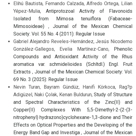
Elihú Bautista, Fernando Calzada, Alfredo Ortega, Lilian
Yépez-Mulia,
Antiprotozoal Activity of Flavonoids
Isolated from Mimosa tenuiflora (Fabaceae-
Mimosoideae)
,
Journal of the Mexican Chemical
Society: Vol. 55 No. 4 (2011): Regular Issue
Gabriel Alejandro Reveles-Hernández, Jesús Nicodemo
González-Gallegos, Evelia Martínez-Cano,
Phenolic
Compounds and Antioxidant Activity of the Rhus
aromatica var. schmidelioides (Schltdl.) Engl. Fruit
Extracts
,
Journal of the Mexican Chemical Society: Vol.
69 No. 3 (2025): Regular Issue
Nevin Turan, Bayram Gündüz, Hanifi Körkoca, Rag?p
Adigüzel, Naki Çolak, Kenan Buldurun,
Study of Structure
and Spectral Characteristics of the Zinc(II) and
Copper(II) Complexes With 5,5-Dimethyl-2-(2-(3-
nitrophenyl) hydrazono)cyclohexane-1,3-dione and Their
Effects on Optical Properties and the Developing of the
Energy Band Gap and Investiga
,
Journal of the Mexican