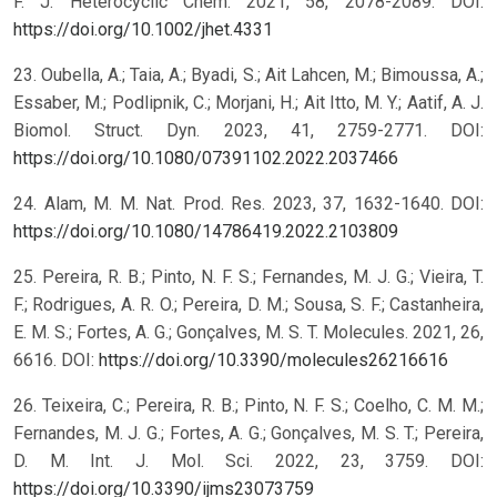
F. J. Heterocyclic Chem. 2021, 58, 2078-2089. DOI:
https://doi.org/10.1002/jhet.4331
23. Oubella, A.; Taia, A.; Byadi, S.; Ait Lahcen, M.; Bimoussa, A.;
Essaber, M.; Podlipnik, C.; Morjani, H.; Ait Itto, M. Y.; Aatif, A. J.
Biomol. Struct. Dyn. 2023, 41, 2759-2771. DOI:
https://doi.org/10.1080/07391102.2022.2037466
24. Alam, M. M. Nat. Prod. Res. 2023, 37, 1632-1640. DOI:
https://doi.org/10.1080/14786419.2022.2103809
25. Pereira, R. B.; Pinto, N. F. S.; Fernandes, M. J. G.; Vieira, T.
F.; Rodrigues, A. R. O.; Pereira, D. M.; Sousa, S. F.; Castanheira,
E. M. S.; Fortes, A. G.; Gonçalves, M. S. T. Molecules. 2021, 26,
6616. DOI:
https://doi.org/10.3390/molecules26216616
26. Teixeira, C.; Pereira, R. B.; Pinto, N. F. S.; Coelho, C. M. M.;
Fernandes, M. J. G.; Fortes, A. G.; Gonçalves, M. S. T.; Pereira,
D. M. Int. J. Mol. Sci. 2022, 23, 3759. DOI:
https://doi.org/10.3390/ijms23073759