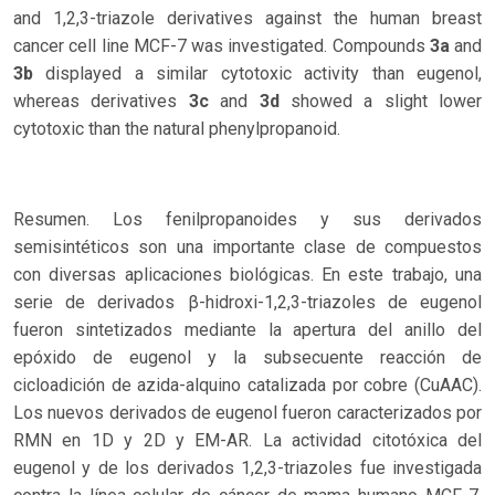
and 1,2,3-triazole derivatives against the human breast
cancer cell line MCF-7 was investigated. Compounds
3a
and
3b
displayed a similar cytotoxic activity than eugenol,
whereas derivatives
3c
and
3d
showed a slight lower
cytotoxic than the natural phenylpropanoid.
Resumen. Los fenilpropanoides y sus derivados
semisintéticos son una importante clase de compuestos
con diversas aplicaciones biológicas. En este trabajo, una
serie de derivados β-hidroxi-1,2,3-triazoles de eugenol
fueron sintetizados mediante la apertura del anillo del
epóxido de eugenol y la subsecuente reacción de
cicloadición de azida-alquino catalizada por cobre (CuAAC).
Los nuevos derivados de eugenol fueron caracterizados por
RMN en 1D y 2D y EM-AR. La actividad citotóxica del
eugenol y de los derivados 1,2,3-triazoles fue investigada