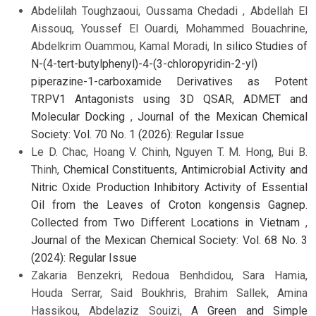
Abdelilah Toughzaoui, Oussama Chedadi , Abdellah El
Aissouq, Youssef El Ouardi, Mohammed Bouachrine,
Abdelkrim Ouammou, Kamal Moradi,
In silico Studies of
N-(4-tert-butylphenyl)-4-(3-chloropyridin-2-yl)
piperazine-1-carboxamide Derivatives as Potent
TRPV1 Antagonists using 3D QSAR, ADMET and
Molecular Docking
,
Journal of the Mexican Chemical
Society: Vol. 70 No. 1 (2026): Regular Issue
Le D. Chac, Hoang V. Chinh, Nguyen T. M. Hong, Bui B.
Thinh,
Chemical Constituents, Antimicrobial Activity and
Nitric Oxide Production Inhibitory Activity of Essential
Oil from the Leaves of Croton kongensis Gagnep.
Collected from Two Different Locations in Vietnam
,
Journal of the Mexican Chemical Society: Vol. 68 No. 3
(2024): Regular Issue
Zakaria Benzekri, Redoua Benhdidou, Sara Hamia,
Houda Serrar, Said Boukhris, Brahim Sallek, Amina
Hassikou, Abdelaziz Souizi,
A Green and Simple