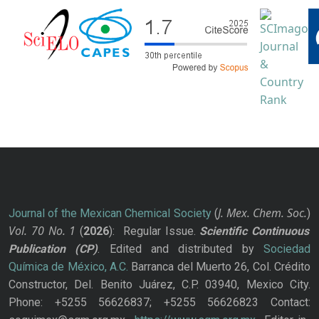
J. Mex. Chem. Soc.
Journal of the Mexican Chemical Society
(
)
Vol. 70
No.
1
(
2026
): Regular Issue.
Scientific Continuous
Publication
(CP)
. Edited and distributed by
Sociedad
Química de México, A.C.
Barranca del Muerto 26, Col. Crédito
Constructor, Del. Benito Juárez, C.P. 03940, Mexico City.
Phone: +5255 56626837; +5255 56626823 Contact: