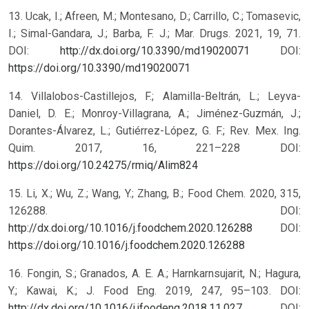
13. Ucak, I.; Afreen, M.; Montesano, D.; Carrillo, C.; Tomasevic,
I.; Simal-Gandara, J.; Barba, F. J.; Mar. Drugs. 2021, 19, 71.
DOI:
http://dx.doi.org/10.3390/md19020071
DOI:
https://doi.org/10.3390/md19020071
14. Villalobos-Castillejos, F.; Alamilla-Beltrán, L.; Leyva-
Daniel, D. E.; Monroy-Villagrana, A.; Jiménez-Guzmán, J.;
Dorantes-Álvarez, L.; Gutiérrez-López, G. F.; Rev. Mex. Ing.
Quim. 2017, 16, 221–228
DOI:
https://doi.org/10.24275/rmiq/Alim824
15. Li, X.; Wu, Z.; Wang, Y.; Zhang, B.; Food Chem. 2020, 315,
126288. DOI:
http://dx.doi.org/10.1016/j.foodchem.2020.126288
DOI:
https://doi.org/10.1016/j.foodchem.2020.126288
16. Fongin, S.; Granados, A. E. A.; Harnkarnsujarit, N.; Hagura,
Y.; Kawai, K.; J. Food Eng. 2019, 247, 95–103. DOI:
http://dx.doi.org/10.1016/j.jfoodeng.2018.11.027
DOI: