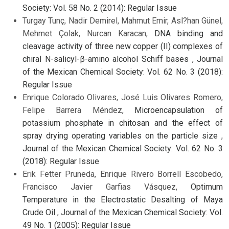
Society: Vol. 58 No. 2 (2014): Regular Issue
Turgay Tunç, Nadir Demirel, Mahmut Emir, Asl?han Günel,
Mehmet Çolak, Nurcan Karacan,
DNA binding and
cleavage activity of three new copper (II) complexes of
chiral N-salicyl-β-amino alcohol Schiff bases
,
Journal
of the Mexican Chemical Society: Vol. 62 No. 3 (2018):
Regular Issue
Enrique Colorado Olivares, José Luis Olivares Romero,
Felipe Barrera Méndez,
Microencapsulation of
potassium phosphate in chitosan and the effect of
spray drying operating variables on the particle size
,
Journal of the Mexican Chemical Society: Vol. 62 No. 3
(2018): Regular Issue
Erik Fetter Pruneda, Enrique Rivero Borrell Escobedo,
Francisco Javier Garfias Vásquez,
Optimum
Temperature in the Electrostatic Desalting of Maya
Crude Oil
,
Journal of the Mexican Chemical Society: Vol.
49 No. 1 (2005): Regular Issue