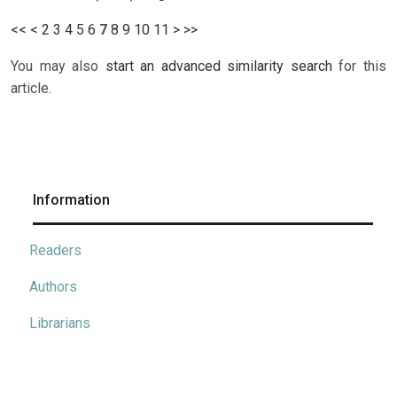
<<
<
2
3
4
5
6
7
8
9
10
11
>
>>
You may also
start an advanced similarity search
for this
article.
Information
Readers
Authors
Librarians