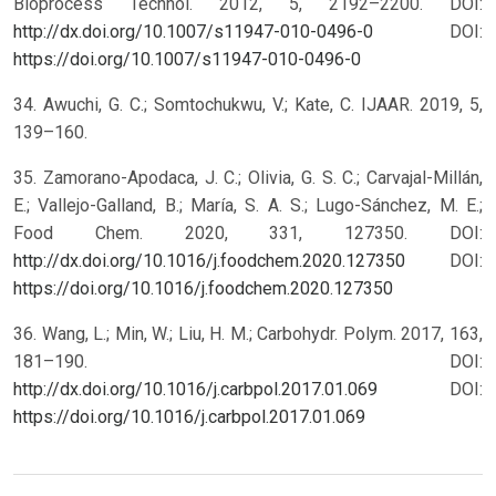
Bioprocess Technol. 2012, 5, 2192–2200. DOI:
http://dx.doi.org/10.1007/s11947-010-0496-0
DOI:
https://doi.org/10.1007/s11947-010-0496-0
34. Awuchi, G. C.; Somtochukwu, V.; Kate, C. IJAAR. 2019, 5,
139–160.
35. Zamorano-Apodaca, J. C.; Olivia, G. S. C.; Carvajal-Millán,
E.; Vallejo-Galland, B.; María, S. A. S.; Lugo-Sánchez, M. E.;
Food Chem. 2020, 331, 127350. DOI:
http://dx.doi.org/10.1016/j.foodchem.2020.127350
DOI:
https://doi.org/10.1016/j.foodchem.2020.127350
36. Wang, L.; Min, W.; Liu, H. M.; Carbohydr. Polym. 2017, 163,
181–190. DOI:
http://dx.doi.org/10.1016/j.carbpol.2017.01.069
DOI:
https://doi.org/10.1016/j.carbpol.2017.01.069