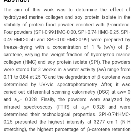
The aim of this work was to determine the effect of
hydrolyzed marine collagen and soy protein isolate in the
stability of protein food powder enriched with β-carotene.
Four powders (SPI-0.99:HMC-0.00, SPI-0.74:HMC-0.25, SPI-
0.49:HMC-0.50 and SPI-0.00:HMC-0.99) were prepared by
freeze-drying with a concentration of 1 % (w/v) of β-
carotene, varying the weight fraction of hydrolyzed marine
collagen (HMC) and soy protein isolate (SPI). The powders
were stored for 3 weeks in a water activity (aw) range from
0.11 to 0.84 at 25 °C and the degradation of β-carotene was
determined by UV-vis spectrophotometry. After, it was
caried out differential scanning calorimetry (DSC) at aw= 0
and a
= 0.328. Finally, the powders were analyzed by
w
infrared spectroscopy (FTIR) at a
= 0.328 and were
w
determined their technological properties. SPI-0.74:HMC-
0.25 presented the highest intensity at 3277 cm-1 (N-H
stretching), the highest percentage of β-carotene retention