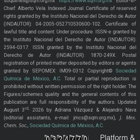
soquimex@sqm.org.mx
https://www.sqm.org.mx
Editor-in-
Chief: Alberto Vela. Indexed Journal. Certificate of reserved
rights granted by the Instituto Nacional del Derecho de Autor
(INDAUTOR): 04-2005-052710530600-102. Certificate of
lawful title and content: Under procedure. ISSN-e granted by
the Instituto Nacional del Derecho de Autor (INDAUTOR):
2594-0317. ISSN granted by the Instituto Nacional del
Derecho de Autor (INDAUTOR): 1870-249X. Postal
registration of printed matter deposited by editors or agents
granted by SEPOMEX: IM09-0312 Copyright©
Sociedad
Química de México, A.C.
Total or partial reproduction is
prohibited without written permission of the right holder. The
Figures/schemes quality and the general contents of this
publication are full responsibility of the authors. Updated
rd,
August 3
2026 by Adriana Vázquez & Alejandro Nava
J. Mex.
(editorial assistants, e-mail: jmcs@sqm.org.mx),
Chem. Soc.
,
Sociedad Química de México, A.C.