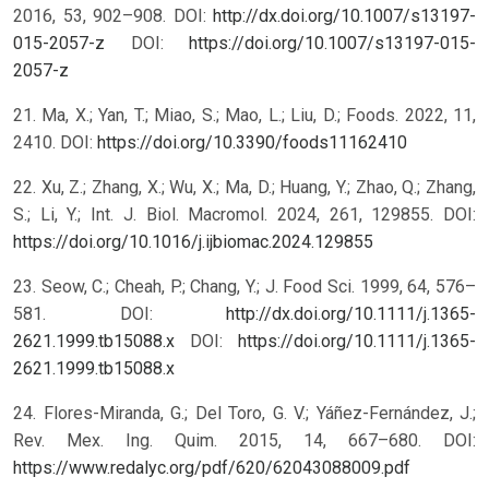
2016, 53, 902–908. DOI:
http://dx.doi.org/10.1007/s13197-
015-2057-z
DOI:
https://doi.org/10.1007/s13197-015-
2057-z
21. Ma, X.; Yan, T.; Miao, S.; Mao, L.; Liu, D.; Foods. 2022, 11,
2410. DOI:
https://doi.org/10.3390/foods11162410
22. Xu, Z.; Zhang, X.; Wu, X.; Ma, D.; Huang, Y.; Zhao, Q.; Zhang,
S.; Li, Y.; Int. J. Biol. Macromol. 2024, 261, 129855. DOI:
https://doi.org/10.1016/j.ijbiomac.2024.129855
23. Seow, C.; Cheah, P.; Chang, Y.; J. Food Sci. 1999, 64, 576–
581. DOI:
http://dx.doi.org/10.1111/j.1365-
2621.1999.tb15088.x
DOI:
https://doi.org/10.1111/j.1365-
2621.1999.tb15088.x
24. Flores-Miranda, G.; Del Toro, G. V.; Yáñez-Fernández, J.;
Rev. Mex. Ing. Quim. 2015, 14, 667–680. DOI:
https://www.redalyc.org/pdf/620/62043088009.pdf