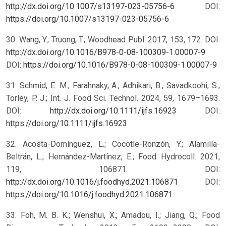
http://dx.doi.org/10.1007/s13197-023-05756-6
DOI:
https://doi.org/10.1007/s13197-023-05756-6
30. Wang, Y.; Truong, T.; Woodhead Publ. 2017, 153, 172. DOI:
http://dx.doi.org/10.1016/B978-0-08-100309-1.00007-9
DOI:
https://doi.org/10.1016/B978-0-08-100309-1.00007-9
31. Schmid, E. M.; Farahnaky, A.; Adhikari, B.; Savadkoohi, S.;
Torley, P. J.; Int. J. Food Sci. Technol. 2024, 59, 1679–1693.
DOI:
http://dx.doi.org/10.1111/ijfs.16923
DOI:
https://doi.org/10.1111/ijfs.16923
32. Acosta-Domínguez, L.; Cocotle-Ronzón, Y.; Alamilla-
Beltrán, L.; Hernández-Martínez, E.; Food Hydrocoll. 2021,
119, 106871. DOI:
http://dx.doi.org/10.1016/j.foodhyd.2021.106871
DOI:
https://doi.org/10.1016/j.foodhyd.2021.106871
33. Foh, M. B. K.; Wenshui, X.; Amadou, I.; Jiang, Q.; Food