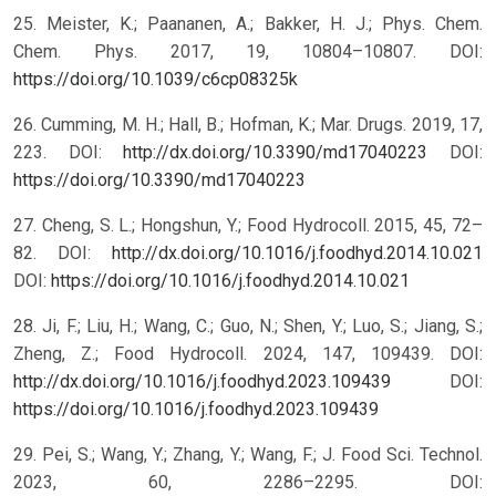
25. Meister, K.; Paananen, A.; Bakker, H. J.; Phys. Chem.
Chem. Phys. 2017, 19, 10804–10807. DOI:
https://doi.org/10.1039/c6cp08325k
26. Cumming, M. H.; Hall, B.; Hofman, K.; Mar. Drugs. 2019, 17,
223. DOI:
http://dx.doi.org/10.3390/md17040223
DOI:
https://doi.org/10.3390/md17040223
27. Cheng, S. L.; Hongshun, Y.; Food Hydrocoll. 2015, 45, 72–
82. DOI:
http://dx.doi.org/10.1016/j.foodhyd.2014.10.021
DOI:
https://doi.org/10.1016/j.foodhyd.2014.10.021
28. Ji, F.; Liu, H.; Wang, C.; Guo, N.; Shen, Y.; Luo, S.; Jiang, S.;
Zheng, Z.; Food Hydrocoll. 2024, 147, 109439. DOI:
http://dx.doi.org/10.1016/j.foodhyd.2023.109439
DOI:
https://doi.org/10.1016/j.foodhyd.2023.109439
29. Pei, S.; Wang, Y.; Zhang, Y.; Wang, F.; J. Food Sci. Technol.
2023, 60, 2286–2295. DOI: