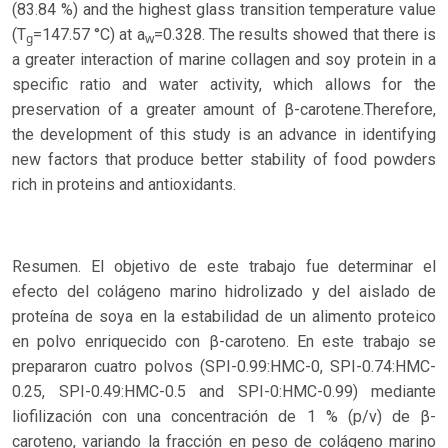
(83.84 %) and the highest glass transition temperature value
(T
=147.57 °C) at a
=0.328. The results showed that there is
g
w
a greater interaction of marine collagen and soy protein in a
specific ratio and water activity, which allows for the
preservation of a greater amount of β-carotene.Therefore,
the development of this study is an advance in identifying
new factors that produce better stability of food powders
rich in proteins and antioxidants.
Resumen. El objetivo de este trabajo fue determinar el
efecto del colágeno marino hidrolizado y del aislado de
proteína de soya en la estabilidad de un alimento proteico
en polvo enriquecido con β-caroteno. En este trabajo se
prepararon cuatro polvos (SPI-0.99:HMC-0, SPI-0.74:HMC-
0.25, SPI-0.49:HMC-0.5 and SPI-0:HMC-0.99) mediante
liofilización con una concentración de 1 % (p/v) de β-
caroteno, variando la fracción en peso de colágeno marino