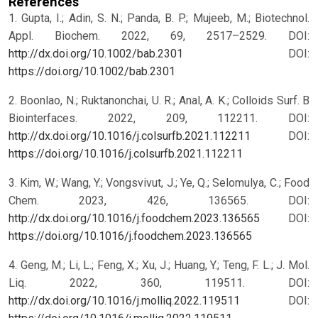
References
1. Gupta, I.; Adin, S. N.; Panda, B. P.; Mujeeb, M.; Biotechnol.
Appl. Biochem. 2022, 69, 2517–2529. DOI:
http://dx.doi.org/10.1002/bab.2301
DOI:
https://doi.org/10.1002/bab.2301
2. Boonlao, N.; Ruktanonchai, U. R.; Anal, A. K.; Colloids Surf. B
Biointerfaces. 2022, 209, 112211. DOI:
http://dx.doi.org/10.1016/j.colsurfb.2021.112211
DOI:
https://doi.org/10.1016/j.colsurfb.2021.112211
3. Kim, W.; Wang, Y.; Vongsvivut, J.; Ye, Q.; Selomulya, C.; Food
Chem. 2023, 426, 136565. DOI:
http://dx.doi.org/10.1016/j.foodchem.2023.136565
DOI:
https://doi.org/10.1016/j.foodchem.2023.136565
4. Geng, M.; Li, L.; Feng, X.; Xu, J.; Huang, Y.; Teng, F. L.; J. Mol.
Liq. 2022, 360, 119511. DOI:
http://dx.doi.org/10.1016/j.molliq.2022.119511
DOI: