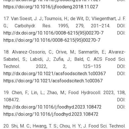
https://doi.org/10.1016/j.jfoodeng.2018.11.027
17. Van Soest, J. J.; Tournois, H.; de Wit, D.; Vliegenthart, J. F.
G.; Carbohydr. Res. 1995, 279, 201–214. DOI:
http://dx.doi.org/10.1016/0008-6215(95)00270-7
DOI:
https://doi.org/10.1016/0008-6215(95)00270-7
18. Alvarez-Ossorio, C.; Orive, M.; Sanmartín, E.; Alvarez-
Sabatel, S.; Labidi, J.; Zufia, J.; Bald, C. ACS Food Sci.
Technol. 2022, 2, 125–135 DOI:
http://dx.doi.org/10.1021/acsfoodscitech.1c00367
DOI:
https://doi.org/10.1021/acsfoodscitech.1c00367
19. Chen, F.; Lin, L.; Zhao, M.; Food Hydrocoll. 2023, 138,
108472. DOI:
http://dx.doi.org/10.1016/j.foodhyd.2023.108472
DOI:
https://doi.org/10.1016/j.foodhyd.2023.108472
20. Shi, M. C.; Hwang, T. S.; Chou, H. Y.; J. Food Sci. Technol.