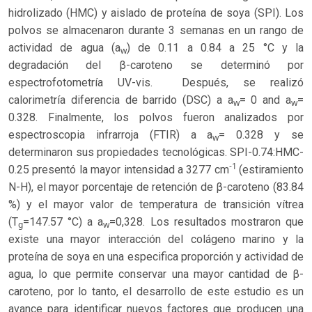
hidrolizado (HMC) y aislado de proteína de soya (SPI). Los
polvos se almacenaron durante 3 semanas en un rango de
actividad de agua (a
) de 0.11 a 0.84 a 25 °C y la
w
degradación del β-caroteno se determinó por
espectrofotometría UV-vis. Después, se realizó
calorimetría diferencia de barrido (DSC) a a
= 0 and a
=
w
w
0.328. Finalmente, los polvos fueron analizados por
espectroscopia infrarroja (FTIR) a a
= 0.328 y se
w
determinaron sus propiedades tecnológicas. SPI-0.74:HMC-
-1
0.25 presentó la mayor intensidad a 3277 cm
(estiramiento
N-H), el mayor porcentaje de retención de β-caroteno (83.84
%) y el mayor valor de temperatura de transición vítrea
(T
=147.57 °C) a a
=0,328. Los resultados mostraron que
g
w
existe una mayor interacción del colágeno marino y la
proteína de soya en una especifica proporción y actividad de
agua, lo que permite conservar una mayor cantidad de β-
caroteno, por lo tanto, el desarrollo de este estudio es un
avance para identificar nuevos factores que producen una