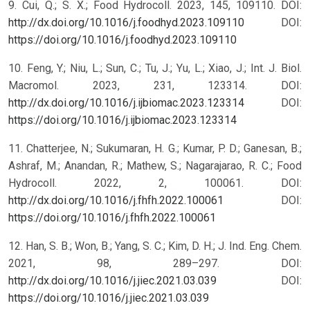
9. Cui, Q.; S. X.; Food Hydrocoll. 2023, 145, 109110. DOI:
http://dx.doi.org/10.1016/j.foodhyd.2023.109110
DOI:
https://doi.org/10.1016/j.foodhyd.2023.109110
10. Feng, Y.; Niu, L.; Sun, C.; Tu, J.; Yu, L.; Xiao, J.; Int. J. Biol.
Macromol. 2023, 231, 123314. DOI:
http://dx.doi.org/10.1016/j.ijbiomac.2023.123314
DOI:
https://doi.org/10.1016/j.ijbiomac.2023.123314
11. Chatterjee, N.; Sukumaran, H. G.; Kumar, P. D.; Ganesan, B.;
Ashraf, M.; Anandan, R.; Mathew, S.; Nagarajarao, R. C.; Food
Hydrocoll. 2022, 2, 100061. DOI:
http://dx.doi.org/10.1016/j.fhfh.2022.100061
DOI:
https://doi.org/10.1016/j.fhfh.2022.100061
12. Han, S. B.; Won, B.; Yang, S. C.; Kim, D. H.; J. Ind. Eng. Chem.
2021, 98, 289–297. DOI:
http://dx.doi.org/10.1016/j.jiec.2021.03.039
DOI:
https://doi.org/10.1016/j.jiec.2021.03.039