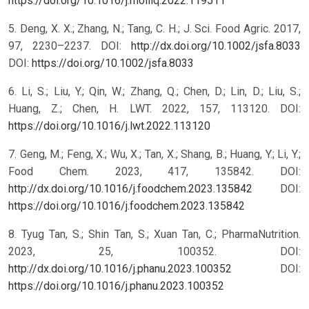
https://doi.org/10.1016/j.molliq.2022.119511
5. Deng, X. X.; Zhang, N.; Tang, C. H.; J. Sci. Food Agric. 2017,
97, 2230–2237. DOI:
http://dx.doi.org/10.1002/jsfa.8033
DOI:
https://doi.org/10.1002/jsfa.8033
6. Li, S.; Liu, Y.; Qin, W.; Zhang, Q.; Chen, D.; Lin, D.; Liu, S.;
Huang, Z.; Chen, H. LWT. 2022, 157, 113120. DOI:
https://doi.org/10.1016/j.lwt.2022.113120
7. Geng, M.; Feng, X.; Wu, X.; Tan, X.; Shang, B.; Huang, Y.; Li, Y.;
Food Chem. 2023, 417, 135842. DOI:
http://dx.doi.org/10.1016/j.foodchem.2023.135842
DOI:
https://doi.org/10.1016/j.foodchem.2023.135842
8. Tyug Tan, S.; Shin Tan, S.; Xuan Tan, C.; PharmaNutrition.
2023, 25, 100352. DOI:
http://dx.doi.org/10.1016/j.phanu.2023.100352
DOI:
https://doi.org/10.1016/j.phanu.2023.100352