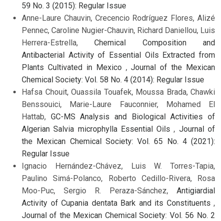
59 No. 3 (2015): Regular Issue
Anne-Laure Chauvin, Crecencio Rodríguez Flores, Alizé
Pennec, Caroline Nugier-Chauvin, Richard Daniellou, Luis
Herrera-Estrella,
Chemical Composition and
Antibacterial Activity of Essential Oils Extracted from
Plants Cultivated in Mexico
,
Journal of the Mexican
Chemical Society: Vol. 58 No. 4 (2014): Regular Issue
Hafsa Chouit, Ouassila Touafek, Moussa Brada, Chawki
Benssouici, Marie-Laure Fauconnier, Mohamed El
Hattab,
GC-MS Analysis and Biological Activities of
Algerian Salvia microphylla Essential Oils
,
Journal of
the Mexican Chemical Society: Vol. 65 No. 4 (2021):
Regular Issue
Ignacio Hernández-Chávez, Luis W. Torres-Tapia,
Paulino Simá-Polanco, Roberto Cedillo-Rivera, Rosa
Moo-Puc, Sergio R. Peraza-Sánchez,
Antigiardial
Activity of Cupania dentata Bark and its Constituents
,
Journal of the Mexican Chemical Society: Vol. 56 No. 2