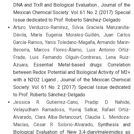
DNA and TrxR and Biological Evaluation
,
Journal of the
Mexican Chemical Society: Vol. 61 No. 2 (2017): Special
Issue dedicated to Prof. Roberto Sánchez-Delgado
Arturo Verduzco-Ramírez, Silvia Graciela Manzanilla-
Dávila, María Eugenia Morales-Guillén, Juan Carlos
García-Ramos, Yanis Toledano-Magaña, Armando Marin-
Becerra, Marcos Flores-Álamo, Luis Antonio Ortiz-
Frade, Luis Fernando Olguín-Contreras, Lena Ruiz-
Azuara,
Essential Metal-based drugs: Correlation
between Redox Potential and Biological Activity of M2+
with a N2O2 Ligand
,
Journal of the Mexican Chemical
Society: Vol. 61 No. 2 (2017): Special Issue dedicated
to Prof. Roberto Sánchez-Delgado
Jessica R. Gutierrez-Cano, Pradip D. Nahide,
Velayudham Ramadoss, Yuvraj Satkar, Rafael Ortiz-
Alvarado, Clara Alba-Betancourt, Claudia L. Mendoza-
Macías, César R. Solorio-Alvarado,
Synthesis and
Biological Evaluation of New 3,4-diarylmaleimides as