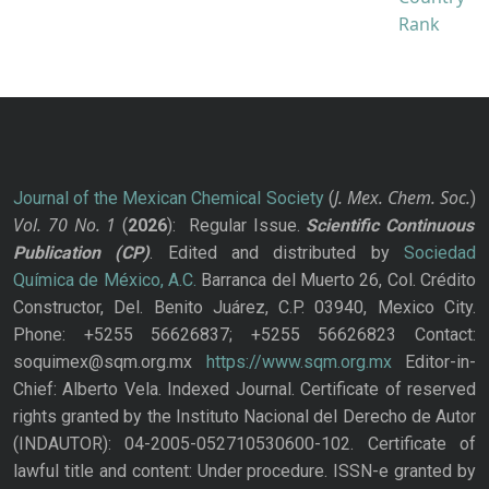
J. Mex. Chem. Soc.
Journal of the Mexican Chemical Society
(
)
Vol. 70
No.
1
(
2026
): Regular Issue.
Scientific Continuous
Publication
(CP)
. Edited and distributed by
Sociedad
Química de México, A.C.
Barranca del Muerto 26, Col. Crédito
Constructor, Del. Benito Juárez, C.P. 03940, Mexico City.
Phone: +5255 56626837; +5255 56626823 Contact:
soquimex@sqm.org.mx
https://www.sqm.org.mx
Editor-in-
Chief: Alberto Vela. Indexed Journal. Certificate of reserved
rights granted by the Instituto Nacional del Derecho de Autor
(INDAUTOR): 04-2005-052710530600-102. Certificate of
lawful title and content: Under procedure. ISSN-e granted by