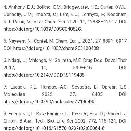
4. Anthony, E.J.; Bolitho, E.M.; Bridgewater, H.E.; Carter, O.W.L.;
Donnelly, J.M.; Imberti, C.; Lant, E.C.; Lermyte, F.; Needham,
R.J.; Palau, M.; et al. Chem. Sci. 2020, 11, 12888–12917. DOI:
https://doi.org/10.1039/D0SC04082G
.
5. Nayeem, N.; Contel, M. Chem. Eur. J. 2021, 27, 8891–8917.
DOI:
https://doi.org/10.1002/chem.202100438
.
6. Ndagi, U.; Mhlongo, N.; Soliman, M.E. Drug Des. Devel Ther.
2017, 11, 599–616. DOI:
https://doi.org/10.2147/DDDT.S119488
.
7. Lucaciu, R.L.; Hangan, A.C.; Sevastre, B.; Oprean, L.S.
Molecules. 2022, 27, 6485 DOI:
https://doi.org/10.3390/molecules27196485
.
8. Fuentes I.; L. Ruiz-Ramírez L.; Tovar A.; Rico H.; Gracia I. J.
Chrom. B Anal. Tech. Bio. Life Sci. 2002, 772, 115-121. DOI:
https://doi.org/10.1016/S1570-0232(02)00064-8
.