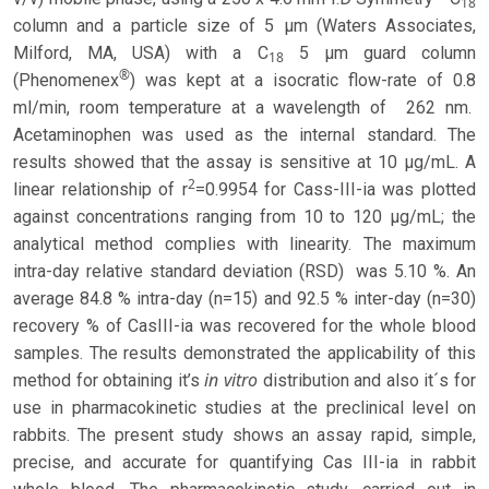
18
column and a particle size of 5 µm (Waters Associates,
Milford, MA, USA) with a C
5 µm guard column
18
®
(Phenomenex
) was kept at a isocratic flow-rate of 0.8
ml/min, room temperature at a wavelength of 262 nm.
Acetaminophen was used as the internal standard. The
results showed that the assay is sensitive at 10 µg/mL. A
2
linear relationship of r
=0.9954 for Cass-III-ia was plotted
against concentrations ranging from 10 to 120 µg/mL; the
analytical method complies with linearity. The maximum
intra-day relative standard deviation (RSD) was 5.10 %. An
average 84.8 % intra-day (n=15) and 92.5 % inter-day (n=30)
recovery % of CasIII-ia was recovered for the whole blood
samples. The results demonstrated the applicability of this
in vitro
method for obtaining it’s
distribution and also it´s for
use in pharmacokinetic studies at the preclinical level on
rabbits. The present study shows an assay rapid, simple,
precise, and accurate for quantifying Cas III-ia in rabbit