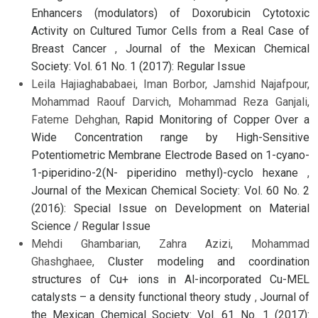
Enhancers (modulators) of Doxorubicin Cytotoxic
Activity on Cultured Tumor Cells from a Real Case of
Breast Cancer
,
Journal of the Mexican Chemical
Society: Vol. 61 No. 1 (2017): Regular Issue
Leila Hajiaghababaei, Iman Borbor, Jamshid Najafpour,
Mohammad Raouf Darvich, Mohammad Reza Ganjali,
Fateme Dehghan,
Rapid Monitoring of Copper Over a
Wide Concentration range by High-Sensitive
Potentiometric Membrane Electrode Based on 1-cyano-
1-piperidino-2(N- piperidino methyl)-cyclo hexane
,
Journal of the Mexican Chemical Society: Vol. 60 No. 2
(2016): Special Issue on Development on Material
Science / Regular Issue
Mehdi Ghambarian, Zahra Azizi, Mohammad
Ghashghaee,
Cluster modeling and coordination
structures of Cu+ ions in Al-incorporated Cu-MEL
catalysts – a density functional theory study
,
Journal of
the Mexican Chemical Society: Vol. 61 No. 1 (2017):