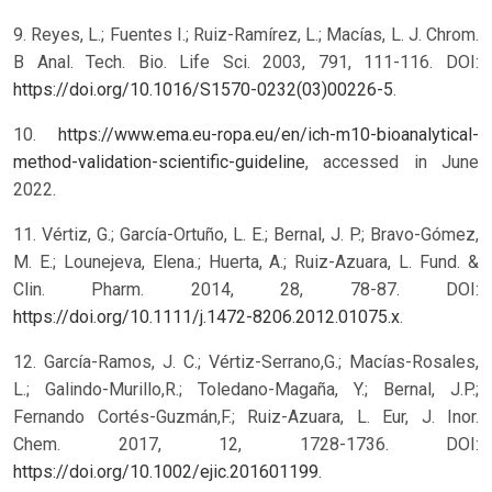
9. Reyes, L.; Fuentes I.; Ruiz-Ramírez, L.; Macías, L. J. Chrom.
B Anal. Tech. Bio. Life Sci. 2003, 791, 111-116. DOI:
https://doi.org/10.1016/S1570-0232(03)00226-5
.
10.
https://www.ema.eu-ropa.eu/en/ich-m10-bioanalytical-
method-validation-scientific-guideline
, accessed in June
2022.
11. Vértiz, G.; García-Ortuño, L. E.; Bernal, J. P.; Bravo-Gómez,
M. E.; Lounejeva, Elena.; Huerta, A.; Ruiz-Azuara, L. Fund. &
Clin. Pharm. 2014, 28, 78-87. DOI:
https://doi.org/10.1111/j.1472-8206.2012.01075.x
.
12. García-Ramos, J. C.; Vértiz-Serrano,G.; Macías-Rosales,
L.; Galindo-Murillo,R.; Toledano-Magaña, Y.; Bernal, J.P.;
Fernando Cortés-Guzmán,F.; Ruiz-Azuara, L. Eur, J. Inor.
Chem. 2017, 12, 1728-1736. DOI:
https://doi.org/10.1002/ejic.201601199
.