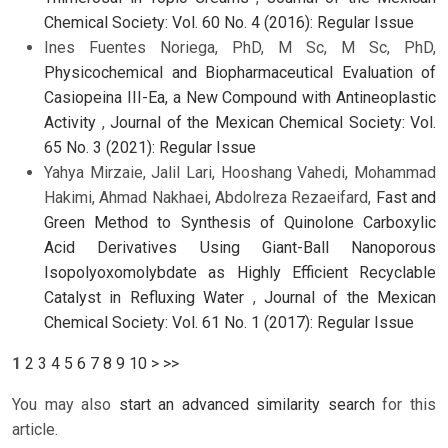
Chemical Society: Vol. 60 No. 4 (2016): Regular Issue
Ines Fuentes Noriega, PhD, M Sc, M Sc, PhD,
Physicochemical and Biopharmaceutical Evaluation of
Casiopeina III-Ea, a New Compound with Antineoplastic
Activity
,
Journal of the Mexican Chemical Society: Vol.
65 No. 3 (2021): Regular Issue
Yahya Mirzaie, Jalil Lari, Hooshang Vahedi, Mohammad
Hakimi, Ahmad Nakhaei, Abdolreza Rezaeifard,
Fast and
Green Method to Synthesis of Quinolone Carboxylic
Acid Derivatives Using Giant-Ball Nanoporous
Isopolyoxomolybdate as Highly Efficient Recyclable
Catalyst in Refluxing Water
,
Journal of the Mexican
Chemical Society: Vol. 61 No. 1 (2017): Regular Issue
1
2
3
4
5
6
7
8
9
10
>
>>
You may also
start an advanced similarity search
for this
article.