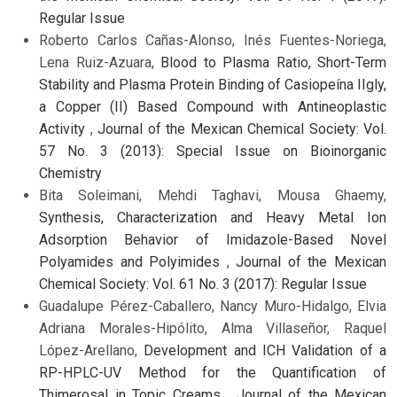
Regular Issue
Roberto Carlos Cañas-Alonso, Inés Fuentes-Noriega,
Lena Ruiz-Azuara,
Blood to Plasma Ratio, Short-Term
Stability and Plasma Protein Binding of Casiopeína IIgly,
a Copper (II) Based Compound with Antineoplastic
Activity
,
Journal of the Mexican Chemical Society: Vol.
57 No. 3 (2013): Special Issue on Bioinorganic
Chemistry
Bita Soleimani, Mehdi Taghavi, Mousa Ghaemy,
Synthesis, Characterization and Heavy Metal Ion
Adsorption Behavior of Imidazole-Based Novel
Polyamides and Polyimides
,
Journal of the Mexican
Chemical Society: Vol. 61 No. 3 (2017): Regular Issue
Guadalupe Pérez-Caballero, Nancy Muro-Hidalgo, Elvia
Adriana Morales-Hipólito, Alma Villaseñor, Raquel
López-Arellano,
Development and ICH Validation of a
RP-HPLC-UV Method for the Quantification of
Thimerosal in Topic Creams
,
Journal of the Mexican