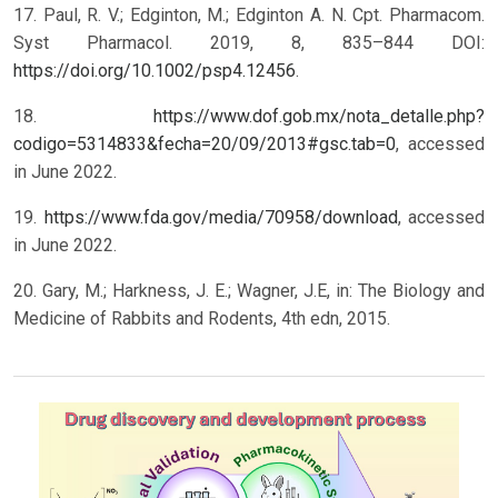
17. Paul, R. V.; Edginton, M.; Edginton A. N. Cpt. Pharmacom.
Syst Pharmacol. 2019, 8, 835–844 DOI:
https://doi.org/10.1002/psp4.12456
.
18.
https://www.dof.gob.mx/nota_detalle.php?
codigo=5314833&fecha=20/09/2013#gsc.tab=0
, accessed
in June 2022.
19.
https://www.fda.gov/media/70958/download
, accessed
in June 2022.
20. Gary, M.; Harkness, J. E.; Wagner, J.E, in: The Biology and
Medicine of Rabbits and Rodents, 4th edn, 2015.