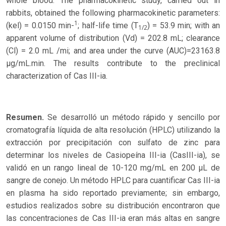
whole blood. The pharmacokinetic study, carried out in
rabbits, obtained the following pharmacokinetic parameters:
1
(kel) = 0.0150 min-
; half-life time (T
) = 53.9 min; with an
1/2
apparent volume of distribution (Vd) = 202.8 mL; clearance
(Cl) = 2.0 mL /mi; and area under the curve (AUC)=23163.8
µg/mL.min. The results contribute to the preclinical
characterization of Cas III-ia.
Resumen.
Se desarrolló un método rápido y sencillo por
cromatografía líquida de alta resolución (HPLC) utilizando la
extracción por precipitación con sulfato de zinc para
determinar los niveles de Casiopeína III-ia (CasIII-ia), se
validó en un rango lineal de 10-120 mg/mL en 200 µL de
sangre de conejo. Un método HPLC para cuantificar Cas III-ia
en plasma ha sido reportado previamente; sin embargo,
estudios realizados sobre su distribución encontraron que
las concentraciones de Cas III-ia eran más altas en sangre