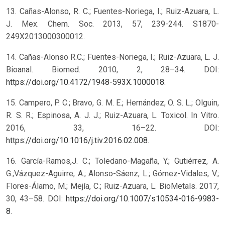
13. Cañas-Alonso, R. C.; Fuentes-Noriega, I.; Ruiz-Azuara, L.
J. Mex. Chem. Soc. 2013, 57, 239-244. S1870-
249X2013000300012.
14. Cañas-Alonso R.C.; Fuentes-Noriega, I.; Ruiz-Azuara, L. J.
Bioanal. Biomed. 2010, 2, 28–34. DOI:
https://doi.org/10.4172/1948-593X.1000018
.
15. Campero, P. C.; Bravo, G. M. E.; Hernández, O. S. L.; Olguin,
R. S. R.; Espinosa, A. J. J.; Ruiz-Azuara, L. Toxicol. In Vitro.
2016, 33, 16–22. DOI:
https://doi.org/10.1016/j.tiv.2016.02.008
.
16. García-Ramos,J. C.; Toledano-Magaña, Y.; Gutiérrez, A.
G.;Vázquez-Aguirre, A.; Alonso-Sáenz, L.; Gómez-Vidales, V.;
Flores-Álamo, M.; Mejía, C.; Ruiz-Azuara, L. BioMetals. 2017,
30, 43–58. DOI:
https://doi.org/10.1007/s10534-016-9983-
8
.