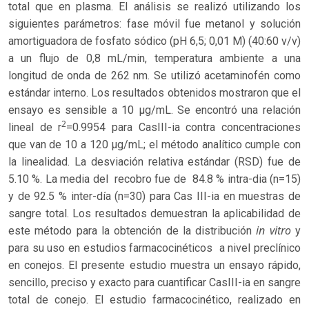
total que en plasma. El análisis se realizó utilizando los
siguientes parámetros: fase móvil fue metanol y solución
amortiguadora de fosfato sódico (pH 6,5; 0,01 M) (40:60 v/v)
a un flujo de 0,8 mL/min, temperatura ambiente a una
longitud de onda de 262 nm. Se utilizó acetaminofén como
estándar interno. Los resultados obtenidos mostraron que el
ensayo es sensible a 10 µg/mL. Se encontró una relación
2
lineal de r
=0.9954 para CasIII-ia contra concentraciones
que van de 10 a 120 µg/mL; el método analítico cumple con
la linealidad. La desviación relativa estándar (RSD) fue de
5.10 %. La media del recobro fue de 84.8 % intra-dia (n=15)
y de 92.5 % inter-día (n=30) para Cas III-ia en muestras de
sangre total. Los resultados demuestran la aplicabilidad de
in vitro
este método para la obtención de la distribución
y
para su uso en estudios farmacocinéticos a nivel preclínico
en conejos. El presente estudio muestra un ensayo rápido,
sencillo, preciso y exacto para cuantificar CasIII-ia en sangre
total de conejo. El estudio farmacocinético, realizado en