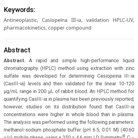
Keywords:
Antineoplastic, Casiopeína III-ia, validation HPLC-UV,
pharmacokinetics, copper compound
Abstract
Abstract.
A rapid and simple high-performance liquid
chromatography (HPLC) method using extraction with zinc
sulfate was developed for determining Casiopeina III-ia
(CasIII-ia) levels and then validated for the linear 10-120
µg/mL range in 200 µL of rabbit blood. An HPLC method for
quantifying CasIII-ia in plasma has been previously reported;
however, studies on its distribution found that CasIII-ia
concentrations were higher in whole blood than in plasma.
The analysis was performed using the following parameters:
methanol-sodium phosphate buffer (pH 6.5; 0.01 M) (40:60
®
v/v) mobile phase, using a 250 x 4.6 mm I.D Symmetry
C