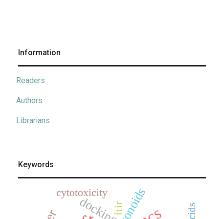
Information
Readers
Authors
Librarians
Keywords
flavonoids
cytotoxicity
docking
ftir