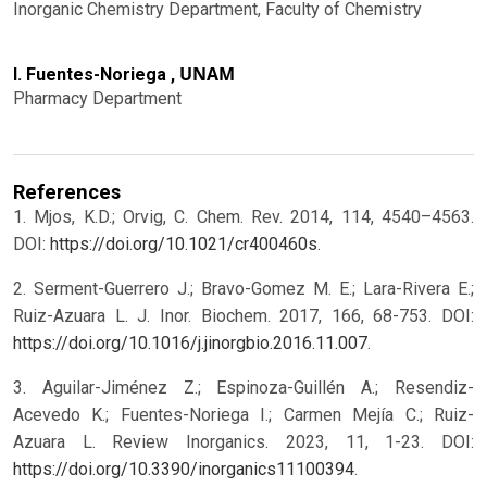
Inorganic Chemistry Department, Faculty of Chemistry
UNAM
I. Fuentes-Noriega ,
Pharmacy Department
References
1. Mjos, K.D.; Orvig, C. Chem. Rev. 2014, 114, 4540–4563.
DOI:
https://doi.org/10.1021/cr400460s
.
2. Serment-Guerrero J.; Bravo-Gomez M. E.; Lara-Rivera E.;
Ruiz-Azuara L. J. Inor. Biochem. 2017, 166, 68-753. DOI:
https://doi.org/10.1016/j.jinorgbio.2016.11.007
.
3. Aguilar-Jiménez Z.; Espinoza-Guillén A.; Resendiz-
Acevedo K.; Fuentes-Noriega I.; Carmen Mejía C.; Ruiz-
Azuara L. Review Inorganics. 2023, 11, 1-23. DOI:
https://doi.org/10.3390/inorganics11100394
.