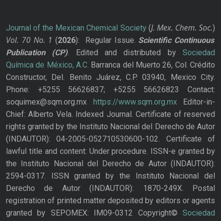
J. Mex. Chem. Soc.
Journal of the Mexican Chemical Society
(
)
Vol. 70
No.
1
(
2026
): Regular Issue.
Scientific Continuous
Publication
(CP)
. Edited and distributed by
Sociedad
Química de México, A.C.
Barranca del Muerto 26, Col. Crédito
Constructor, Del. Benito Juárez, C.P. 03940, Mexico City.
Phone: +5255 56626837; +5255 56626823 Contact:
soquimex@sqm.org.mx
https://www.sqm.org.mx
Editor-in-
Chief: Alberto Vela. Indexed Journal. Certificate of reserved
rights granted by the Instituto Nacional del Derecho de Autor
(INDAUTOR): 04-2005-052710530600-102. Certificate of
lawful title and content: Under procedure. ISSN-e granted by
the Instituto Nacional del Derecho de Autor (INDAUTOR):
2594-0317. ISSN granted by the Instituto Nacional del
Derecho de Autor (INDAUTOR): 1870-249X. Postal
registration of printed matter deposited by editors or agents
granted by SEPOMEX: IM09-0312 Copyright©
Sociedad