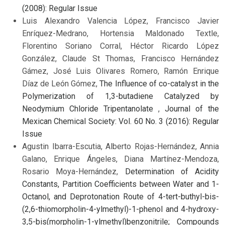
(2008): Regular Issue
Luis Alexandro Valencia López, Francisco Javier
Enríquez-Medrano, Hortensia Maldonado Textle,
Florentino Soriano Corral, Héctor Ricardo López
González, Claude St Thomas, Francisco Hernández
Gámez, José Luis Olivares Romero, Ramón Enrique
Díaz de León Gómez,
The Influence of co-catalyst in the
Polymerization of 1,3-butadiene Catalyzed by
Neodymium Chloride Tripentanolate
,
Journal of the
Mexican Chemical Society: Vol. 60 No. 3 (2016): Regular
Issue
Agustin Ibarra-Escutia, Alberto Rojas-Hernández, Annia
Galano, Enrique Ángeles, Diana Martínez-Mendoza,
Rosario Moya-Hernández,
Determination of Acidity
Constants, Partition Coefficients between Water and 1-
Octanol, and Deprotonation Route of 4-tert-buthyl-bis-
(2,6-thiomorpholin-4-ylmethyl)-1-phenol and 4-hydroxy-
3,5-bis(morpholin-1-ylmethyl)benzonitrile; Compounds