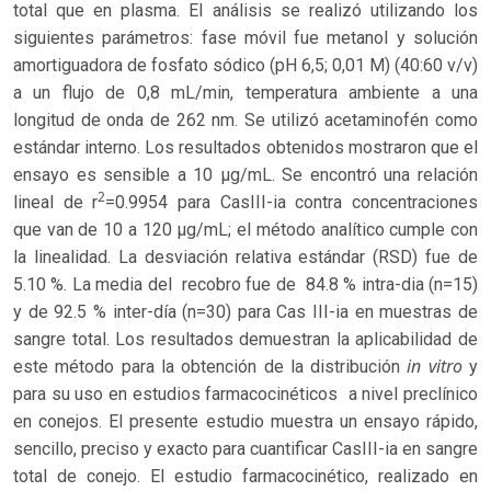
total que en plasma. El análisis se realizó utilizando los
siguientes parámetros: fase móvil fue metanol y solución
amortiguadora de fosfato sódico (pH 6,5; 0,01 M) (40:60 v/v)
a un flujo de 0,8 mL/min, temperatura ambiente a una
longitud de onda de 262 nm. Se utilizó acetaminofén como
estándar interno. Los resultados obtenidos mostraron que el
ensayo es sensible a 10 µg/mL. Se encontró una relación
2
lineal de r
=0.9954 para CasIII-ia contra concentraciones
que van de 10 a 120 µg/mL; el método analítico cumple con
la linealidad. La desviación relativa estándar (RSD) fue de
5.10 %. La media del recobro fue de 84.8 % intra-dia (n=15)
y de 92.5 % inter-día (n=30) para Cas III-ia en muestras de
sangre total. Los resultados demuestran la aplicabilidad de
in vitro
este método para la obtención de la distribución
y
para su uso en estudios farmacocinéticos a nivel preclínico
en conejos. El presente estudio muestra un ensayo rápido,
sencillo, preciso y exacto para cuantificar CasIII-ia en sangre
total de conejo. El estudio farmacocinético, realizado en