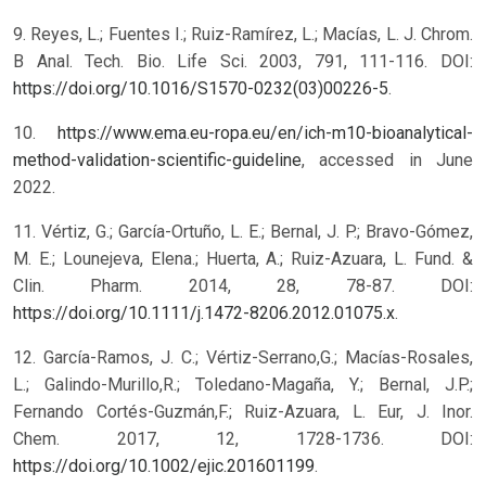
9. Reyes, L.; Fuentes I.; Ruiz-Ramírez, L.; Macías, L. J. Chrom.
B Anal. Tech. Bio. Life Sci. 2003, 791, 111-116. DOI:
https://doi.org/10.1016/S1570-0232(03)00226-5
.
10.
https://www.ema.eu-ropa.eu/en/ich-m10-bioanalytical-
method-validation-scientific-guideline
, accessed in June
2022.
11. Vértiz, G.; García-Ortuño, L. E.; Bernal, J. P.; Bravo-Gómez,
M. E.; Lounejeva, Elena.; Huerta, A.; Ruiz-Azuara, L. Fund. &
Clin. Pharm. 2014, 28, 78-87. DOI:
https://doi.org/10.1111/j.1472-8206.2012.01075.x
.
12. García-Ramos, J. C.; Vértiz-Serrano,G.; Macías-Rosales,
L.; Galindo-Murillo,R.; Toledano-Magaña, Y.; Bernal, J.P.;
Fernando Cortés-Guzmán,F.; Ruiz-Azuara, L. Eur, J. Inor.
Chem. 2017, 12, 1728-1736. DOI:
https://doi.org/10.1002/ejic.201601199
.