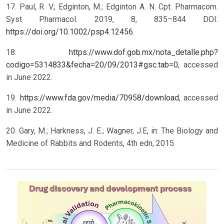
17. Paul, R. V.; Edginton, M.; Edginton A. N. Cpt. Pharmacom.
Syst Pharmacol. 2019, 8, 835–844 DOI:
https://doi.org/10.1002/psp4.12456
.
18.
https://www.dof.gob.mx/nota_detalle.php?
codigo=5314833&fecha=20/09/2013#gsc.tab=0
, accessed
in June 2022.
19.
https://www.fda.gov/media/70958/download
, accessed
in June 2022.
20. Gary, M.; Harkness, J. E.; Wagner, J.E, in: The Biology and
Medicine of Rabbits and Rodents, 4th edn, 2015.