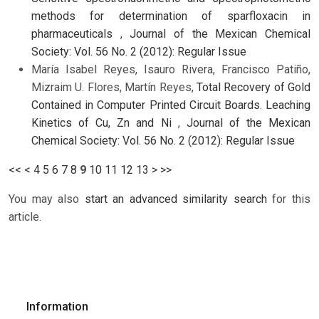
methods for determination of sparfloxacin in
pharmaceuticals
,
Journal of the Mexican Chemical
Society: Vol. 56 No. 2 (2012): Regular Issue
María Isabel Reyes, Isauro Rivera, Francisco Patiño,
Mizraim U. Flores, Martín Reyes,
Total Recovery of Gold
Contained in Computer Printed Circuit Boards. Leaching
Kinetics of Cu, Zn and Ni
,
Journal of the Mexican
Chemical Society: Vol. 56 No. 2 (2012): Regular Issue
<<
<
4
5
6
7
8
9
10
11
12
13
>
>>
You may also
start an advanced similarity search
for this
article.
Information