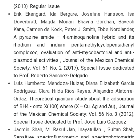
(2013): Regular Issue
Erik Ekengard, Ida Bergare, Josefine Hansson, Isa
Doverbratt, Magda Monari, Bhavna Gordhan, Bavesh
Kana, Carmen de Kock, Peter J. Smith, Ebbe Nordlander,
A pyrazine amide – 4-aminoquinoline hybrid and its
rhodium and iridium pentamethylcyclopentadienyl
complexes; evaluation of anti-mycobacterial and anti-
plasmodial activities
,
Journal of the Mexican Chemical
Society: Vol. 61 No. 2 (2017): Special Issue dedicated
to Prof. Roberto Sánchez-Delgado
Luis Humberto Mendoza-Huizar, Diana Elizabeth García
Rodríguez, Clara Hilda Rios-Reyes, Alejandro Alatorre-
Ordaz,
Theoretical quantum study about the adsorption
of BH4 - onto X(100) where (X = Cu, Ag and Au)
,
Journal
of the Mexican Chemical Society: Vol. 56 No. 3 (2012):
Special Issue dedicated to Prof. José Luis Gazquez
Jasmin Shah, M. Rasul Jan, Inayatullah ., Sultan Shah,
Sensitive spectrofluorimetric and spectrophotometric