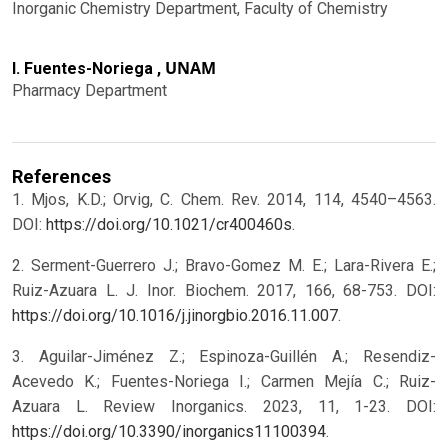
Inorganic Chemistry Department, Faculty of Chemistry
UNAM
I. Fuentes-Noriega ,
Pharmacy Department
References
1. Mjos, K.D.; Orvig, C. Chem. Rev. 2014, 114, 4540–4563.
DOI:
https://doi.org/10.1021/cr400460s
.
2. Serment-Guerrero J.; Bravo-Gomez M. E.; Lara-Rivera E.;
Ruiz-Azuara L. J. Inor. Biochem. 2017, 166, 68-753. DOI:
https://doi.org/10.1016/j.jinorgbio.2016.11.007
.
3. Aguilar-Jiménez Z.; Espinoza-Guillén A.; Resendiz-
Acevedo K.; Fuentes-Noriega I.; Carmen Mejía C.; Ruiz-
Azuara L. Review Inorganics. 2023, 11, 1-23. DOI:
https://doi.org/10.3390/inorganics11100394
.