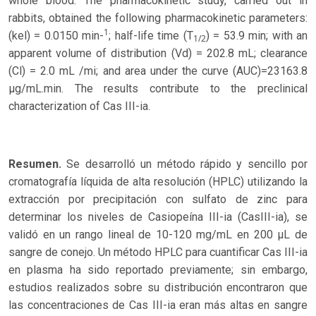
whole blood. The pharmacokinetic study, carried out in
rabbits, obtained the following pharmacokinetic parameters:
1
(kel) = 0.0150 min-
; half-life time (T
) = 53.9 min; with an
1/2
apparent volume of distribution (Vd) = 202.8 mL; clearance
(Cl) = 2.0 mL /mi; and area under the curve (AUC)=23163.8
µg/mL.min. The results contribute to the preclinical
characterization of Cas III-ia.
Resumen.
Se desarrolló un método rápido y sencillo por
cromatografía líquida de alta resolución (HPLC) utilizando la
extracción por precipitación con sulfato de zinc para
determinar los niveles de Casiopeína III-ia (CasIII-ia), se
validó en un rango lineal de 10-120 mg/mL en 200 µL de
sangre de conejo. Un método HPLC para cuantificar Cas III-ia
en plasma ha sido reportado previamente; sin embargo,
estudios realizados sobre su distribución encontraron que
las concentraciones de Cas III-ia eran más altas en sangre