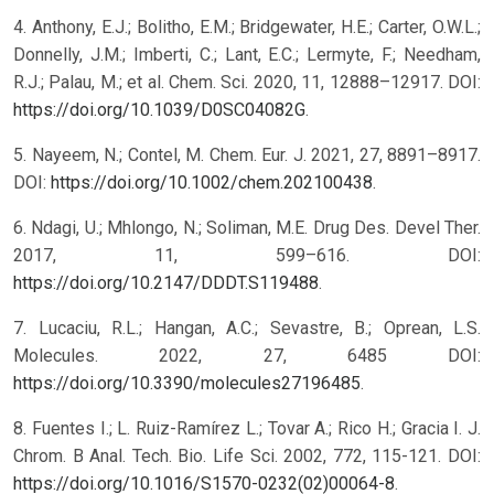
4. Anthony, E.J.; Bolitho, E.M.; Bridgewater, H.E.; Carter, O.W.L.;
Donnelly, J.M.; Imberti, C.; Lant, E.C.; Lermyte, F.; Needham,
R.J.; Palau, M.; et al. Chem. Sci. 2020, 11, 12888–12917. DOI:
https://doi.org/10.1039/D0SC04082G
.
5. Nayeem, N.; Contel, M. Chem. Eur. J. 2021, 27, 8891–8917.
DOI:
https://doi.org/10.1002/chem.202100438
.
6. Ndagi, U.; Mhlongo, N.; Soliman, M.E. Drug Des. Devel Ther.
2017, 11, 599–616. DOI:
https://doi.org/10.2147/DDDT.S119488
.
7. Lucaciu, R.L.; Hangan, A.C.; Sevastre, B.; Oprean, L.S.
Molecules. 2022, 27, 6485 DOI:
https://doi.org/10.3390/molecules27196485
.
8. Fuentes I.; L. Ruiz-Ramírez L.; Tovar A.; Rico H.; Gracia I. J.
Chrom. B Anal. Tech. Bio. Life Sci. 2002, 772, 115-121. DOI:
https://doi.org/10.1016/S1570-0232(02)00064-8
.