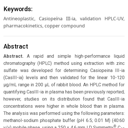
Keywords:
Antineoplastic, Casiopeína III-ia, validation HPLC-UV,
pharmacokinetics, copper compound
Abstract
Abstract.
A rapid and simple high-performance liquid
chromatography (HPLC) method using extraction with zinc
sulfate was developed for determining Casiopeina III-ia
(CasIII-ia) levels and then validated for the linear 10-120
µg/mL range in 200 µL of rabbit blood. An HPLC method for
quantifying CasIII-ia in plasma has been previously reported;
however, studies on its distribution found that CasIII-ia
concentrations were higher in whole blood than in plasma.
The analysis was performed using the following parameters:
methanol-sodium phosphate buffer (pH 6.5; 0.01 M) (40:60
®
v/v) mobile phase, using a 250 x 4.6 mm I.D Symmetry
C