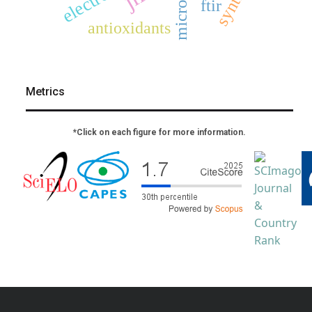
microwave
ftir
antioxidants
Metrics
*Click on each figure for more information.