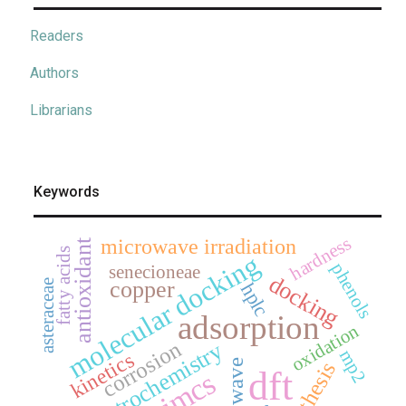
Readers
Authors
Librarians
Keywords
hardness
microwave irradiation
antioxidant
fatty acids
molecular docking
phenols
senecioneae
docking
copper
asteraceae
hplc
adsorption
oxidation
corrosion
electrochemistry
mp2
kinetics
synthesis
dft
jmcs