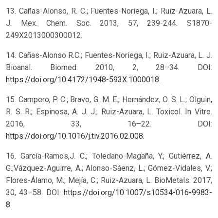
13. Cañas-Alonso, R. C.; Fuentes-Noriega, I.; Ruiz-Azuara, L.
J. Mex. Chem. Soc. 2013, 57, 239-244. S1870-
249X2013000300012.
14. Cañas-Alonso R.C.; Fuentes-Noriega, I.; Ruiz-Azuara, L. J.
Bioanal. Biomed. 2010, 2, 28–34. DOI:
https://doi.org/10.4172/1948-593X.1000018
.
15. Campero, P. C.; Bravo, G. M. E.; Hernández, O. S. L.; Olguin,
R. S. R.; Espinosa, A. J. J.; Ruiz-Azuara, L. Toxicol. In Vitro.
2016, 33, 16–22. DOI:
https://doi.org/10.1016/j.tiv.2016.02.008
.
16. García-Ramos,J. C.; Toledano-Magaña, Y.; Gutiérrez, A.
G.;Vázquez-Aguirre, A.; Alonso-Sáenz, L.; Gómez-Vidales, V.;
Flores-Álamo, M.; Mejía, C.; Ruiz-Azuara, L. BioMetals. 2017,
30, 43–58. DOI:
https://doi.org/10.1007/s10534-016-9983-
8
.