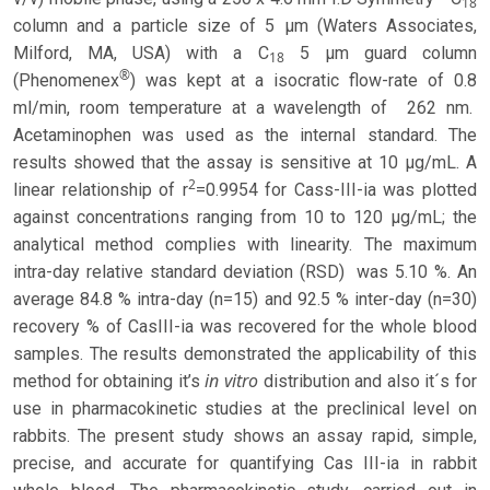
18
column and a particle size of 5 µm (Waters Associates,
Milford, MA, USA) with a C
5 µm guard column
18
®
(Phenomenex
) was kept at a isocratic flow-rate of 0.8
ml/min, room temperature at a wavelength of 262 nm.
Acetaminophen was used as the internal standard. The
results showed that the assay is sensitive at 10 µg/mL. A
2
linear relationship of r
=0.9954 for Cass-III-ia was plotted
against concentrations ranging from 10 to 120 µg/mL; the
analytical method complies with linearity. The maximum
intra-day relative standard deviation (RSD) was 5.10 %. An
average 84.8 % intra-day (n=15) and 92.5 % inter-day (n=30)
recovery % of CasIII-ia was recovered for the whole blood
samples. The results demonstrated the applicability of this
in vitro
method for obtaining it’s
distribution and also it´s for
use in pharmacokinetic studies at the preclinical level on
rabbits. The present study shows an assay rapid, simple,
precise, and accurate for quantifying Cas III-ia in rabbit