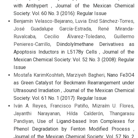
with Antihypert
,
Journal of the Mexican Chemical
Society: Vol. 60 No. 3 (2016): Regular Issue
Benjamín Velasco-Bejarano, Luvia Enid Sánchez-Torres,
José Guadalupe García-Estrada, René Miranda-
Ruvalcaba, Cecilio Álvarez-Toledano, Guillermo
Penieres-Carrillo,
Diindolylmethane Derivatives as
Apoptosis Inductors in L5178y Cells
,
Journal of the
Mexican Chemical Society: Vol. 52 No. 3 (2008): Regular
Issue
Mostafa KarimKoshteh, Marziyeh Bagheri,
Nano Fe3O4
as Green Catalyst for Beckmann Rearrangement under
Ultrasound Irradiation
,
Journal of the Mexican Chemical
Society: Vol. 61 No. 1 (2017): Regular Issue
Iván A. Reyes, Francisco Patiño, Mizraím U. Flores,
Jayanthi Narayanan, Hilda Calderón, Thangarasu
Pandiyan,
Use of Ligand-based Iron Complexes for
Phenol Degradation by Fenton Modified Process
,
Journal of the Mexican Chemical Society: Vol. 57 No. 2