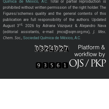
Química de México, A.C.
Total or partial reproduction is
prohibited without written permission of the right holder. The
Figures/schemes quality and the general contents of this
publication are full responsibility of the authors. Updated
rd,
August 3
2026 by Adriana Vázquez & Alejandro Nava
J. Mex.
(editorial assistants, e-mail: jmcs@sqm.org.mx),
Chem. Soc.
,
Sociedad Química de México, A.C.