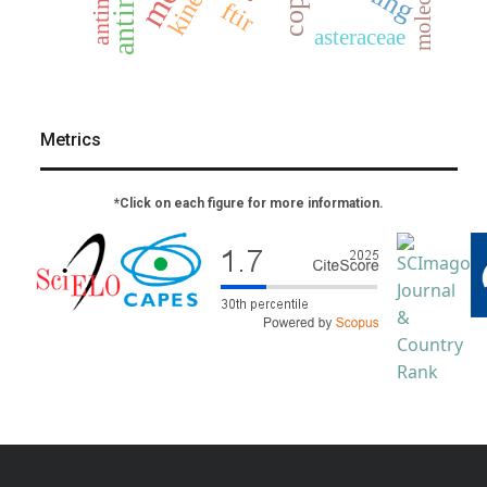
ftir
asteraceae
Metrics
*Click on each figure for more information.