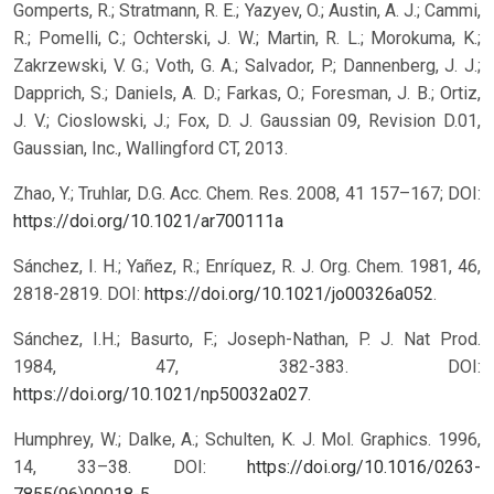
Gomperts, R.; Stratmann, R. E.; Yazyev, O.; Austin, A. J.; Cammi,
R.; Pomelli, C.; Ochterski, J. W.; Martin, R. L.; Morokuma, K.;
Zakrzewski, V. G.; Voth, G. A.; Salvador, P.; Dannenberg, J. J.;
Dapprich, S.; Daniels, A. D.; Farkas, O.; Foresman, J. B.; Ortiz,
J. V.; Cioslowski, J.; Fox, D. J. Gaussian 09, Revision D.01,
Gaussian, Inc., Wallingford CT, 2013.
Zhao, Y.; Truhlar, D.G. Acc. Chem. Res. 2008, 41 157–167; DOI:
https://doi.org/10.1021/ar700111a
Sánchez, I. H.; Yañez, R.; Enríquez, R. J. Org. Chem. 1981, 46,
2818-2819. DOI:
https://doi.org/10.1021/jo00326a052
.
Sánchez, I.H.; Basurto, F.; Joseph-Nathan, P. J. Nat Prod.
1984, 47, 382-383. DOI:
https://doi.org/10.1021/np50032a027
.
Humphrey, W.; Dalke, A.; Schulten, K. J. Mol. Graphics. 1996,
14, 33–38. DOI:
https://doi.org/10.1016/0263-