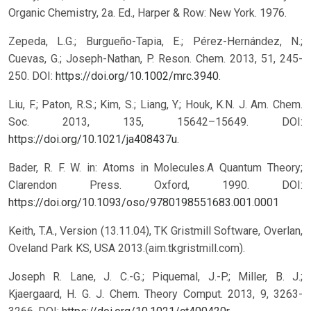
Organic Chemistry, 2a. Ed., Harper & Row: New York. 1976.
Zepeda, L.G.; Burgueño-Tapia, E.; Pérez-Hernández, N.;
Cuevas, G.; Joseph-Nathan, P. Reson. Chem. 2013, 51, 245-
250. DOI:
https://doi.org/10.1002/mrc.3940
.
Liu, F.; Paton, R.S.; Kim, S.; Liang, Y.; Houk, K.N. J. Am. Chem.
Soc. 2013, 135, 15642–15649. DOI:
https://doi.org/10.1021/ja408437u
.
Bader, R. F. W. in: Atoms in Molecules.A Quantum Theory;
Clarendon Press. Oxford, 1990.
DOI:
https://doi.org/10.1093/oso/9780198551683.001.0001
Keith, T.A., Version (13.11.04), TK Gristmill Software, Overlan,
Oveland Park KS, USA 2013.(aim.tkgristmill.com).
Joseph R. Lane, J. C.-G.; Piquemal, J.-P.; Miller, B. J.;
Kjaergaard, H. G. J. Chem. Theory Comput. 2013, 9, 3263-