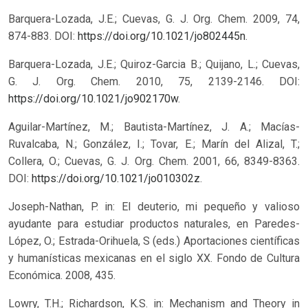
Barquera-Lozada, J.E.; Cuevas, G. J. Org. Chem. 2009, 74,
874-883. DOI:
https://doi.org/10.1021/jo802445n
.
Barquera-Lozada, J.E.; Quiroz-Garcia B.; Quijano, L.; Cuevas,
G. J. Org. Chem. 2010, 75, 2139-2146. DOI:
https://doi.org/10.1021/jo902170w
.
Aguilar-Martínez, M.; Bautista-Martínez, J. A.; Macías-
Ruvalcaba, N.; González, I.; Tovar, E.; Marín del Alizal, T.;
Collera, O.; Cuevas, G. J. Org. Chem. 2001, 66, 8349-8363.
DOI:
https://doi.org/10.1021/jo010302z
.
Joseph-Nathan, P. in: El deuterio, mi pequeño y valioso
ayudante para estudiar productos naturales, en Paredes-
López, O.; Estrada-Orihuela, S (eds.) Aportaciones científicas
y humanísticas mexicanas en el siglo XX. Fondo de Cultura
Económica. 2008, 435.
Lowry, T.H.; Richardson, K.S. in: Mechanism and Theory in