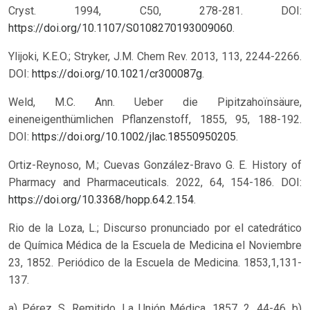
Cryst. 1994, C50, 278-281. DOI:
https://doi.org/10.1107/S0108270193009060
.
Ylijoki, K.E.O.; Stryker, J.M. Chem Rev. 2013, 113, 2244-2266.
DOI:
https://doi.org/10.1021/cr300087g
.
Weld, M.C. Ann. Ueber die Pipitzahoïnsäure,
eineneigenthümlichen Pflanzenstoff, 1855, 95, 188-192.
DOI:
https://doi.org/10.1002/jlac.18550950205
.
Ortiz-Reynoso, M.; Cuevas González-Bravo G. E. History of
Pharmacy and Pharmaceuticals. 2022, 64, 154-186. DOI:
https://doi.org/10.3368/hopp.64.2.154
.
Rio de la Loza, L.; Discurso pronunciado por el catedrático
de Química Médica de la Escuela de Medicina el Noviembre
23, 1852. Periódico de la Escuela de Medicina. 1853,1,131-
137.
a) Pérez, S. Remitido. La Unión Médica. 1857, 2, 44-46. b)