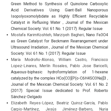
Green Method to Synthesis of Quinolone Carboxylic
Acid Derivatives Using Giant-Ball Nanoporous
Isopolyoxomolybdate as Highly Efficient Recyclable
Catalyst in Refluxing Water
,
Journal of the Mexican
Chemical Society: Vol. 61 No. 1 (2017): Regular Issue
Mostafa KarimKoshteh, Marziyeh Bagheri,
Nano Fe3O4
as Green Catalyst for Beckmann Rearrangement under
Ultrasound Irradiation
,
Journal of the Mexican Chemical
Society: Vol. 61 No. 1 (2017): Regular Issue
María Modroño-Alonso, William Castro, Francisco
Lopez-Linares, Merlín Rosales, Pablo Jose Baricelli,
Aqueous-biphasic hydroformylation of 1-hexene
catalyzed by the complex HCo(CO)[P(o-C6H4SO3Na)]3
,
Journal of the Mexican Chemical Society: Vol. 61 No. 2
(2017): Special Issue dedicated to Prof. Roberto
Sánchez-Delgado
Elizabeth Reyes-López, Beatriz Quiroz-García, Pablo
Carpio-Martínez, Jesús Jiménez-Barbero, Nuria