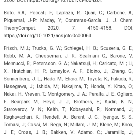
3266. DOI:
https://doi.org/10.1021/ct400420r
.
Boto, R.A.; Peccati, F.; Laplaza, R.; Quan, C.; Carbone, A.;
Piquemal, J-P.: Maday, Y.; Contreras-García. J.. J. Chem.
TheoryComput. 2020, 7, 4150-4158. DOI:
https://doi.org/10.1021/acs.jctc.0c00063
.
Frisch, M.J.; Trucks, G. W.; Schlegel, H. B.; Scuseria, G. E.;
Robb, M. A.; Cheeseman, J. R.; Scalmani G.; Barone, V.;
Mennucci, B.; Petersson, G. A.; Nakatsuji, H.; Caricato, M. ; Li,
X.; Hratchian, H. P.; Izmaylov, A. F.; Bloino, J.; Zheng, G.;
Sonnenberg, J. L.; Hada, M.; Ehara, M.; Toyota, K.; Fukuda, R.;
Hasegawa, J.; Ishida, M.; Nakajima, T.; Honda, Y.; Kitao, O.;
Nakai, H.; Vreven, T.; Montgomery, J. A.; Peralta, J. E.; Ogliaro,
F.; Bearpark M.; Heyd, J. J.; Brothers, E.; Kudin, K. N.;
Staroverov, V. N.; Keith, T.; Kobayashi, R.; Normand, J.;
Raghavachari, K.; Rendell, A.; Burant, J. C.; Iyengar, S. S.;
Tomasi, J.; Cossi, M.; Rega, N.; Millam, J. M.; Klene, M.; Knox,
J. E.; Cross, J. B.; Bakken, V.; Adamo, C.; Jaramillo, J.;