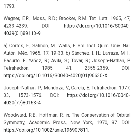
1793.
Wagner, E.R.; Moss, R.D.; Brooker, R.M. Tet. Lett. 1965, 47,
4233-4239. DOI:
https://doi.org/10.1016/S0040-
4039(01)89113-9
.
a) Cortés, E.; Salmón, M.; Walls, F. Bol. Inst. Quim. Univ. Nal.
Autón. Méx. 1965, 17, 19-33. b) Sánchez, I. H.; Larraza, M. I.;
Basurto, F.; Yañez, R.; Avila, S.; Tovar, R.; Joseph-Nathan, P.
Tetrahedron. 1985, 41, 2355-2359. DOI:
https://doi.org/10.1016/S0040-4020(01)96630-X
.
Joseph-Nathan, P.; Mendoza, V.; García, E. Tetrahedron. 1977,
33, 1573-1576. DOI:
https://doi.org/10.1016/0040-
4020(77)80163-4
.
Woodward, R.B.; Hoffman, R. in: The Conservation of Orbital
Symmetry, Academic Press, New York, 1970, 87. DOI:
https://doi.org/10.1002/anie.196907811
.