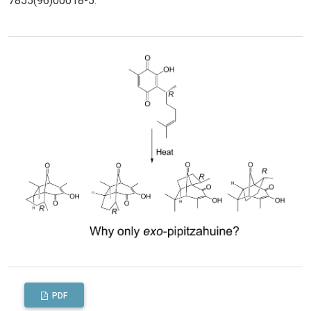
7855(96)00018-5
.
PDF