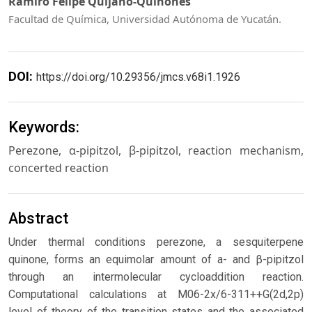
Ramiro Felipe Quijano-Quiñones
Facultad de Química, Universidad Autónoma de Yucatán.
DOI:
https://doi.org/10.29356/jmcs.v68i1.1926
Keywords:
Perezone, α-pipitzol, β-pipitzol, reaction mechanism,
concerted reaction
Abstract
Under thermal conditions perezone, a sesquiterpene
quinone, forms an equimolar amount of a- and β-pipitzol
through an intermolecular cycloaddition reaction.
Computational calculations at M06-2x/6-311++G(2d,2p)
level of theory of the transition states and the associated