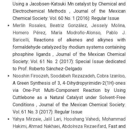
Using a Jacobsen-Katsuki Mn catalyst by Chemical and
Electrochemical Methods
,
Journal of the Mexican
Chemical Society: Vol. 60 No. 1 (2016): Regular Issue
Merlín Rosales, Beatriz González, Jessely Molina,
Homero Pérez, María Modroño-Alonso, Pablo J.
Baricelli,
Reactions of alkenes and alkynes with
formaldehyde catalyzed by rhodium systems containing
phosphine ligands
,
Journal of the Mexican Chemical
Society: Vol. 61 No. 2 (2017): Special Issue dedicated
to Prof. Roberto Sánchez-Delgado
Nooshin Firoozeh, Soodabeh Rezazadeh, Cobra Izanloo,
A Green Synthesis of 3, 4-Dihydropyrimidin-2(1H)-ones
via One-Pot Multi-Component Reaction by Using
Cuttlebone as a Natural Catalyst under Solvent-Free
Conditions
,
Journal of the Mexican Chemical Society:
Vol. 61 No. 3 (2017): Regular Issue
Yahya Mirzaie, Jalil Lari, Hooshang Vahedi, Mohammad
Hakimi, Ahmad Nakhaei, Abdolreza Rezaeifard,
Fast and