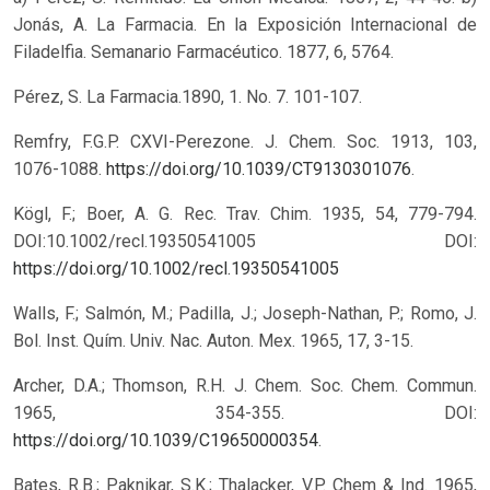
Jonás, A. La Farmacia. En la Exposición Internacional de
Filadelfia. Semanario Farmacéutico. 1877, 6, 5764.
Pérez, S. La Farmacia.1890, 1. No. 7. 101-107.
Remfry, F.G.P. CXVI-Perezone. J. Chem. Soc. 1913, 103,
1076-1088.
https://doi.org/10.1039/CT9130301076
.
Kögl, F.; Boer, A. G. Rec. Trav. Chim. 1935, 54, 779-794.
DOI:10.1002/recl.19350541005
DOI:
https://doi.org/10.1002/recl.19350541005
Walls, F.; Salmón, M.; Padilla, J.; Joseph-Nathan, P.; Romo, J.
Bol. Inst. Quím. Univ. Nac. Auton. Mex. 1965, 17, 3-15.
Archer, D.A.; Thomson, R.H. J. Chem. Soc. Chem. Commun.
1965, 354-355. DOI:
https://doi.org/10.1039/C19650000354
.
Bates, R.B.; Paknikar, S.K.; Thalacker, V.P. Chem & Ind. 1965,