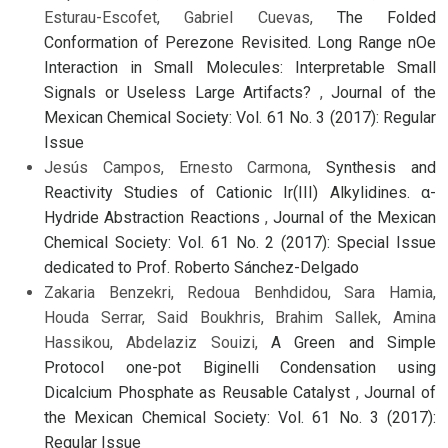
Esturau-Escofet, Gabriel Cuevas,
The Folded
Conformation of Perezone Revisited. Long Range nOe
Interaction in Small Molecules: Interpretable Small
Signals or Useless Large Artifacts?
,
Journal of the
Mexican Chemical Society: Vol. 61 No. 3 (2017): Regular
Issue
Jesús Campos, Ernesto Carmona,
Synthesis and
Reactivity Studies of Cationic Ir(III) Alkylidines. α-
Hydride Abstraction Reactions
,
Journal of the Mexican
Chemical Society: Vol. 61 No. 2 (2017): Special Issue
dedicated to Prof. Roberto Sánchez-Delgado
Zakaria Benzekri, Redoua Benhdidou, Sara Hamia,
Houda Serrar, Said Boukhris, Brahim Sallek, Amina
Hassikou, Abdelaziz Souizi,
A Green and Simple
Protocol one-pot Biginelli Condensation using
Dicalcium Phosphate as Reusable Catalyst
,
Journal of
the Mexican Chemical Society: Vol. 61 No. 3 (2017):
Regular Issue