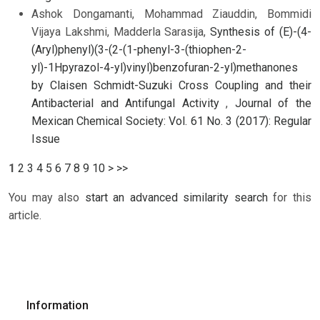
Ashok Dongamanti, Mohammad Ziauddin, Bommidi
Vijaya Lakshmi, Madderla Sarasija,
Synthesis of (E)-(4-
(Aryl)phenyl)(3-(2-(1-phenyl-3-(thiophen-2-
yl)-1Hpyrazol-4-yl)vinyl)benzofuran-2-yl)methanones
by Claisen Schmidt-Suzuki Cross Coupling and their
Antibacterial and Antifungal Activity
,
Journal of the
Mexican Chemical Society: Vol. 61 No. 3 (2017): Regular
Issue
1
2
3
4
5
6
7
8
9
10
>
>>
You may also
start an advanced similarity search
for this
article.
Information