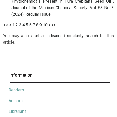
Phytochemicals Present in Hura Crepitans Seed Oil
,
Journal of the Mexican Chemical Society: Vol. 68 No. 3
(2024): Regular Issue
<<
<
1
2
3
4
5
6
7
8
9
10
>
>>
You may also
start an advanced similarity search
for this
article.
Information
Readers
Authors
Librarians