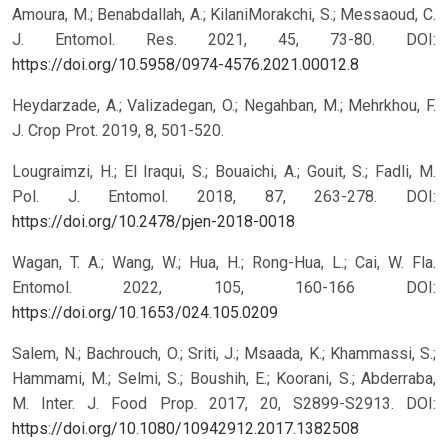
Amoura, M.; Benabdallah, A.; KilaniMorakchi, S.; Messaoud, C.
J. Entomol. Res. 2021, 45, 73-80.
DOI:
https://doi.org/10.5958/0974-4576.2021.00012.8
Heydarzade, A.; Valizadegan, O.; Negahban, M.; Mehrkhou, F.
J. Crop Prot. 2019, 8, 501-520.
Lougraimzi, H.; El Iraqui, S.; Bouaichi, A.; Gouit, S.; Fadli, M.
Pol. J. Entomol. 2018, 87, 263-278.
DOI:
https://doi.org/10.2478/pjen-2018-0018
Wagan, T. A.; Wang, W.; Hua, H.; Rong-Hua, L.; Cai, W. Fla.
Entomol. 2022, 105, 160-166
DOI:
https://doi.org/10.1653/024.105.0209
Salem, N.; Bachrouch, O.; Sriti, J.; Msaada, K.; Khammassi, S.;
Hammami, M.; Selmi, S.; Boushih, E.; Koorani, S.; Abderraba,
M. Inter. J. Food Prop. 2017, 20, S2899-S2913.
DOI:
https://doi.org/10.1080/10942912.2017.1382508