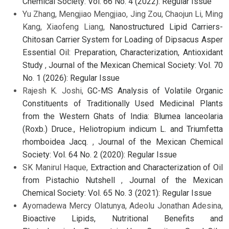
Chemical Society: Vol. 66 No. 4 (2022): Regular Issue
Yu Zhang, Mengjiao Mengjiao, Jing Zou, Chaojun Li, Ming
Kang, Xiaofeng Liang,
Nanostructured Lipid Carriers-
Chitosan Carrier System for Loading of Dipsacus Asper
Essential Oil: Preparation, Characterization, Antioxidant
Study
,
Journal of the Mexican Chemical Society: Vol. 70
No. 1 (2026): Regular Issue
Rajesh K. Joshi,
GC-MS Analysis of Volatile Organic
Constituents of Traditionally Used Medicinal Plants
from the Western Ghats of India: Blumea lanceolaria
(Roxb.) Druce., Heliotropium indicum L. and Triumfetta
rhomboidea Jacq.
,
Journal of the Mexican Chemical
Society: Vol. 64 No. 2 (2020): Regular Issue
SK Manirul Haque,
Extraction and Characterization of Oil
from Pistachio Nutshell
,
Journal of the Mexican
Chemical Society: Vol. 65 No. 3 (2021): Regular Issue
Ayomadewa Mercy Olatunya, Adeolu Jonathan Adesina,
Bioactive Lipids, Nutritional Benefits and