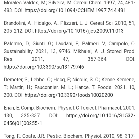
Morales‐Valdes, M.; Silveira, M. Cereal Chem. 1997, 74, 481-
483.
DOI:
https://doi.org/10.1094/CCHEM.1997.74.4.481
Brandolini, A.; Hidalgo, A.; Plizzari, L. J. Cereal Sci. 2010, 51,
205-212.
DOI:
https://doi.org/10.1016/j.jcs.2009.11.013
Palermo, D.; Giunti, G.; Laudani, F.; Palmeri, V.; Campolo, O.
Sustainability. 2021, 13, 9746. Mikhaiel, A. J. Stored Prod.
Res. 2011, 47, 357-364.
DOI:
https://doi.org/10.3390/su13179746
Demeter, S.; Lebbe, O.; Hecq, F.; Nicolis, S. C.; Kenne Kemene,
T.; Martin, H.; Fauconnier, M. L.; Hance, T. Foods. 2021, 10,
200.
DOI:
https://doi.org/10.3390/foods10020200
Enan, E. Comp. Biochem. Physiol. C Toxicol. Pharmacol. 2001,
130, 325-337.
DOI:
https://doi.org/10.1016/S1532-
0456(01)00255-1
Tong, F.; Coats, J.R. Pestic. Biochem. Physiol. 2010, 98, 317-