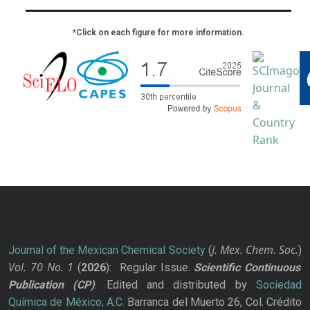
*Click on each figure for more information.
J. Mex. Chem. Soc.
Journal of the Mexican Chemical Society
(
)
Vol. 70
No.
1
(
2026
): Regular Issue.
Scientific Continuous
Publication
(CP)
. Edited and distributed by
Sociedad
Química de México, A.C.
Barranca del Muerto 26, Col. Crédito