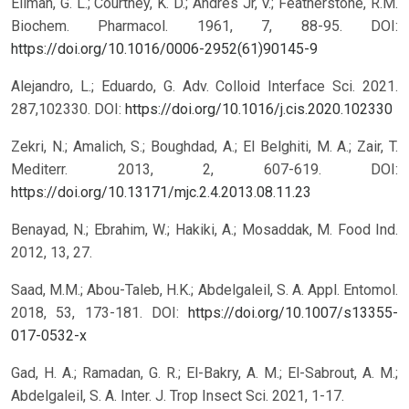
Ellman, G. L.; Courtney, K. D.; Andres Jr, V.; Featherstone, R.M.
Biochem. Pharmacol. 1961, 7, 88-95.
DOI:
https://doi.org/10.1016/0006-2952(61)90145-9
Alejandro, L.; Eduardo, G. Adv. Colloid Interface Sci. 2021.
287,102330.
DOI:
https://doi.org/10.1016/j.cis.2020.102330
Zekri, N.; Amalich, S.; Boughdad, A.; El Belghiti, M. A.; Zair, T.
Mediterr. 2013, 2, 607-619.
DOI:
https://doi.org/10.13171/mjc.2.4.2013.08.11.23
Benayad, N.; Ebrahim, W.; Hakiki, A.; Mosaddak, M. Food Ind.
2012, 13, 27.
Saad, M.M.; Abou-Taleb, H.K.; Abdelgaleil, S. A. Appl. Entomol.
2018, 53, 173-181.
DOI:
https://doi.org/10.1007/s13355-
017-0532-x
Gad, H. A.; Ramadan, G. R.; El-Bakry, A. M.; El-Sabrout, A. M.;
Abdelgaleil, S. A. Inter. J. Trop Insect Sci. 2021, 1-17.