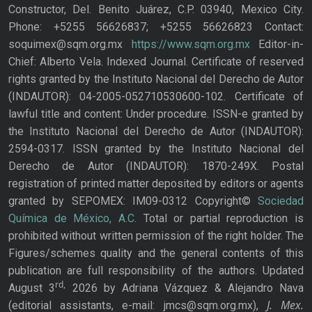
Constructor, Del. Benito Juárez, C.P. 03940, Mexico City.
Phone: +5255 56626837; +5255 56626823 Contact:
soquimex@sqm.org.mx
https://www.sqm.org.mx
Editor-in-
Chief: Alberto Vela. Indexed Journal. Certificate of reserved
rights granted by the Instituto Nacional del Derecho de Autor
(INDAUTOR): 04-2005-052710530600-102. Certificate of
lawful title and content: Under procedure. ISSN-e granted by
the Instituto Nacional del Derecho de Autor (INDAUTOR):
2594-0317. ISSN granted by the Instituto Nacional del
Derecho de Autor (INDAUTOR): 1870-249X. Postal
registration of printed matter deposited by editors or agents
granted by SEPOMEX: IM09-0312 Copyright©
Sociedad
Química de México, A.C.
Total or partial reproduction is
prohibited without written permission of the right holder. The
Figures/schemes quality and the general contents of this
publication are full responsibility of the authors. Updated
rd,
August 3
2026 by Adriana Vázquez & Alejandro Nava
J. Mex.
(editorial assistants, e-mail: jmcs@sqm.org.mx),