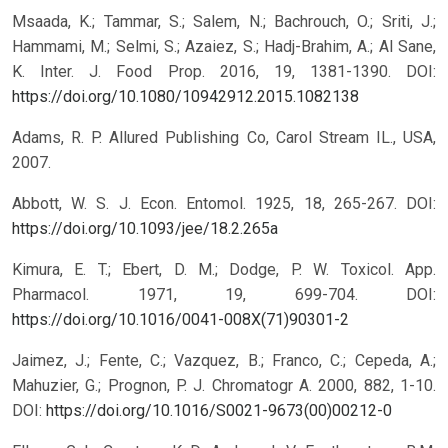
Msaada, K.; Tammar, S.; Salem, N.; Bachrouch, O.; Sriti, J.;
Hammami, M.; Selmi, S.; Azaiez, S.; Hadj-Brahim, A.; Al Sane,
K. Inter. J. Food Prop. 2016, 19, 1381-1390.
DOI:
https://doi.org/10.1080/10942912.2015.1082138
Adams, R. P. Allured Publishing Co, Carol Stream IL., USA,
2007.
Abbott, W. S. J. Econ. Entomol. 1925, 18, 265-267.
DOI:
https://doi.org/10.1093/jee/18.2.265a
Kimura, E. T.; Ebert, D. M.; Dodge, P. W. Toxicol. App.
Pharmacol. 1971, 19, 699-704.
DOI:
https://doi.org/10.1016/0041-008X(71)90301-2
Jaimez, J.; Fente, C.; Vazquez, B.; Franco, C.; Cepeda, A.;
Mahuzier, G.; Prognon, P. J. Chromatogr A. 2000, 882, 1-10.
DOI:
https://doi.org/10.1016/S0021-9673(00)00212-0