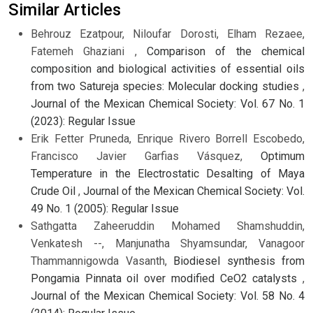
Similar Articles
Behrouz Ezatpour, Niloufar Dorosti, Elham Rezaee,
Fatemeh Ghaziani ,
Comparison of the chemical
composition and biological activities of essential oils
from two Satureja species: Molecular docking studies
,
Journal of the Mexican Chemical Society: Vol. 67 No. 1
(2023): Regular Issue
Erik Fetter Pruneda, Enrique Rivero Borrell Escobedo,
Francisco Javier Garfias Vásquez,
Optimum
Temperature in the Electrostatic Desalting of Maya
Crude Oil
,
Journal of the Mexican Chemical Society: Vol.
49 No. 1 (2005): Regular Issue
Sathgatta Zaheeruddin Mohamed Shamshuddin,
Venkatesh --, Manjunatha Shyamsundar, Vanagoor
Thammannigowda Vasanth,
Biodiesel synthesis from
Pongamia Pinnata oil over modified CeO2 catalysts
,
Journal of the Mexican Chemical Society: Vol. 58 No. 4