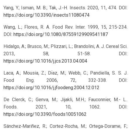
Yang, Y.; Isman, M. B.; Tak, J.-H. Insects. 2020, 11, 474.
DOI:
https://doi.org/10.3390/insects11080474
Wang, L.; Flores, R. A. Food Rev. Inter. 1999, 15, 215-234.
DOI:
https://doi.org/10.1080/87559129909541187
Hidalgo, A.; Brusco, M.; Plizzari, L.; Brandolini, A. J. Cereal Sci.
2013, 58, 51-58.
DOI:
https://doi.org/10.1016/j.jcs.2013.04.004
Laca, A.; Mousia, Z.; Dı́az, M.; Webb, C.; Pandiella, S. S. J.
Food Eng. 2006, 72, 332-338.
DOI:
https://doi.org/10.1016/j.jfoodeng.2004.12.012
De Clerck, C.; Genva, M.; Jijakli, M.H.; Fauconnier, M.- L..
Foods. 2021, 10, 1062. DOI:
https://doi.org/10.3390/foods10051062
Sánchez‐Mariñez, R.; Cortez‐Rocha, M.; Ortega‐Dorame, F.;