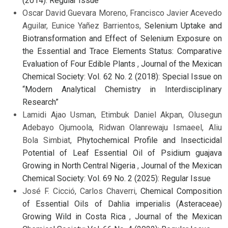
(2014): Regular Issue
Oscar David Guevara Moreno, Francisco Javier Acevedo
Aguilar, Eunice Yañez Barrientos,
Selenium Uptake and
Biotransformation and Effect of Selenium Exposure on
the Essential and Trace Elements Status: Comparative
Evaluation of Four Edible Plants
,
Journal of the Mexican
Chemical Society: Vol. 62 No. 2 (2018): Special Issue on
“Modern Analytical Chemistry in Interdisciplinary
Research”
Lamidi Ajao Usman, Etimbuk Daniel Akpan, Olusegun
Adebayo Ojumoola, Ridwan Olanrewaju Ismaeel, Aliu
Bola Simbiat,
Phytochemical Profile and Insecticidal
Potential of Leaf Essential Oil of Psidium guajava
Growing in North Central Nigeria
,
Journal of the Mexican
Chemical Society: Vol. 69 No. 2 (2025): Regular Issue
José F. Cicció, Carlos Chaverri,
Chemical Composition
of Essential Oils of Dahlia imperialis (Asteraceae)
Growing Wild in Costa Rica
,
Journal of the Mexican