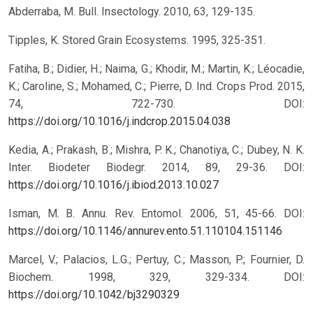
Abderraba, M. Bull. Insectology. 2010, 63, 129-135.
Tipples, K. Stored Grain Ecosystems. 1995, 325-351.
Fatiha, B.; Didier, H.; Naima, G.; Khodir, M.; Martin, K.; Léocadie,
K.; Caroline, S.; Mohamed, C.; Pierre, D. Ind. Crops Prod. 2015,
74, 722-730.
DOI:
https://doi.org/10.1016/j.indcrop.2015.04.038
Kedia, A.; Prakash, B.; Mishra, P. K.; Chanotiya, C.; Dubey, N. K.
Inter. Biodeter Biodegr. 2014, 89, 29-36.
DOI:
https://doi.org/10.1016/j.ibiod.2013.10.027
Isman, M. B. Annu. Rev. Entomol. 2006, 51, 45-66.
DOI:
https://doi.org/10.1146/annurev.ento.51.110104.151146
Marcel, V.; Palacios, L.G.; Pertuy, C.; Masson, P.; Fournier, D.
Biochem. 1998, 329, 329-334.
DOI:
https://doi.org/10.1042/bj3290329