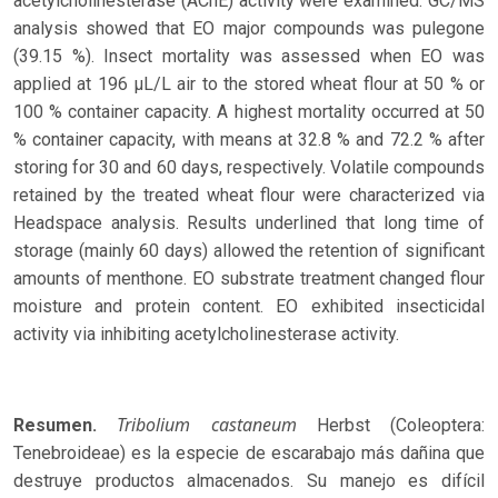
acetylcholinesterase (AChE) activity were examined. GC/MS
analysis showed that EO major compounds was pulegone
(39.15 %). Insect mortality was assessed when EO was
applied at 196 µL/L air to the stored wheat flour at 50 % or
100 % container capacity. A highest mortality occurred at 50
% container capacity, with means at 32.8 % and 72.2 % after
storing for 30 and 60 days, respectively. Volatile compounds
retained by the treated wheat flour were characterized via
Headspace analysis. Results underlined that long time of
storage (mainly 60 days) allowed the retention of significant
amounts of menthone. EO substrate treatment changed flour
moisture and protein content. EO exhibited insecticidal
activity via inhibiting acetylcholinesterase activity.
Tribolium castaneum
Resumen.
Herbst (Coleoptera:
Tenebroideae) es la especie de escarabajo más dañina que
destruye productos almacenados. Su manejo es difícil