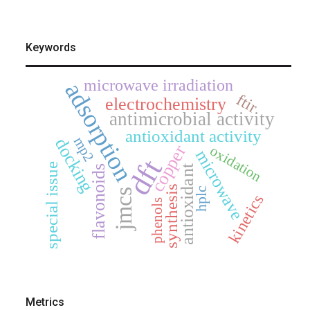
Keywords
microwave irradiation
adsorption
ftir
electrochemistry
antimicrobial activity
antioxidant activity
mp2
docking
copper
oxidation
microwave
dft
special issue
antioxidant
flavonoids
synthesis
hplc
jmcs
kinetics
phenols
Metrics