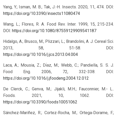
Yang, Y.; Isman, M. B.; Tak, J.-H. Insects. 2020, 11, 474.
DOI:
https://doi.org/10.3390/insects11080474
Wang, L.; Flores, R. A. Food Rev. Inter. 1999, 15, 215-234.
DOI:
https://doi.org/10.1080/87559129909541187
Hidalgo, A.; Brusco, M.; Plizzari, L.; Brandolini, A. J. Cereal Sci.
2013, 58, 51-58.
DOI:
https://doi.org/10.1016/j.jcs.2013.04.004
Laca, A.; Mousia, Z.; Dı́az, M.; Webb, C.; Pandiella, S. S. J.
Food Eng. 2006, 72, 332-338.
DOI:
https://doi.org/10.1016/j.jfoodeng.2004.12.012
De Clerck, C.; Genva, M.; Jijakli, M.H.; Fauconnier, M.- L..
Foods. 2021, 10, 1062. DOI:
https://doi.org/10.3390/foods10051062
Sánchez‐Mariñez, R.; Cortez‐Rocha, M.; Ortega‐Dorame, F.;