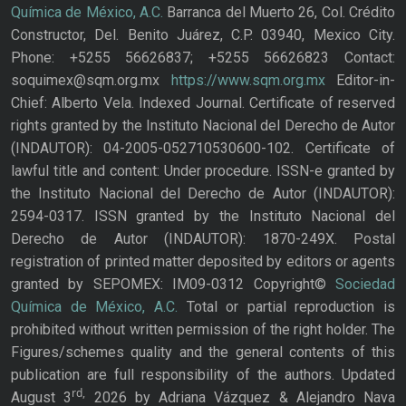
Química de México, A.C.
Barranca del Muerto 26, Col. Crédito
Constructor, Del. Benito Juárez, C.P. 03940, Mexico City.
Phone: +5255 56626837; +5255 56626823 Contact:
soquimex@sqm.org.mx
https://www.sqm.org.mx
Editor-in-
Chief: Alberto Vela. Indexed Journal. Certificate of reserved
rights granted by the Instituto Nacional del Derecho de Autor
(INDAUTOR): 04-2005-052710530600-102. Certificate of
lawful title and content: Under procedure. ISSN-e granted by
the Instituto Nacional del Derecho de Autor (INDAUTOR):
2594-0317. ISSN granted by the Instituto Nacional del
Derecho de Autor (INDAUTOR): 1870-249X. Postal
registration of printed matter deposited by editors or agents
granted by SEPOMEX: IM09-0312 Copyright©
Sociedad
Química de México, A.C.
Total or partial reproduction is
prohibited without written permission of the right holder. The
Figures/schemes quality and the general contents of this
publication are full responsibility of the authors. Updated
rd,
August 3
2026 by Adriana Vázquez & Alejandro Nava