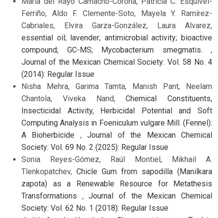
María del Rayo Camacho-Corona, Patricia C. Esquivel-
Ferriño, Aldo F. Clemente-Soto, Mayela Y. Ramírez-
Cabriales, Elvira Garza-González, Laura Alvarez,
essential oil; lavender; antimicrobial activity; bioactive
compound; GC-MS; Mycobacterium smegmatis.
,
Journal of the Mexican Chemical Society: Vol. 58 No. 4
(2014): Regular Issue
Nisha Mehra, Garima Tamta, Manish Pant, Neelam
Chantola, Viveka Nand,
Chemical Constituents,
Insecticidal Activity, Herbicidal Potential and Soft
Computing Analysis in Foeniculum vulgare Mill. (Fennel):
A Bioherbicide
,
Journal of the Mexican Chemical
Society: Vol. 69 No. 2 (2025): Regular Issue
Sonia Reyes-Gómez, Raúl Montiel, Mikhail A.
Tlenkopatchev,
Chicle Gum from sapodilla (Manilkara
zapota) as a Renewable Resource for Metathesis
Transformations
,
Journal of the Mexican Chemical
Society: Vol. 62 No. 1 (2018): Regular Issue