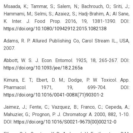
Msaada, K.; Tammar, S.; Salem, N.; Bachrouch, O.; Sriti, J.;
Hammami, M.; Selmi, S.; Azaiez, S.; Hadj-Brahim, A.; Al Sane,
K. Inter. J. Food Prop. 2016, 19, 1381-1390.
DOI:
https://doi.org/10.1080/10942912.2015.1082138
Adams, R. P. Allured Publishing Co, Carol Stream IL., USA,
2007.
Abbott, W. S. J. Econ. Entomol. 1925, 18, 265-267.
DOI:
https://doi.org/10.1093/jee/18.2.265a
Kimura, E. T.; Ebert, D. M.; Dodge, P. W. Toxicol. App.
Pharmacol. 1971, 19, 699-704.
DOI:
https://doi.org/10.1016/0041-008X(71)90301-2
Jaimez, J.; Fente, C.; Vazquez, B.; Franco, C.; Cepeda, A.;
Mahuzier, G.; Prognon, P. J. Chromatogr A. 2000, 882, 1-10.
DOI:
https://doi.org/10.1016/S0021-9673(00)00212-0