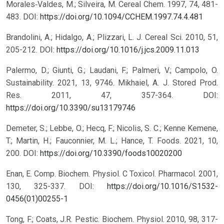
Morales‐Valdes, M.; Silveira, M. Cereal Chem. 1997, 74, 481-
483.
DOI:
https://doi.org/10.1094/CCHEM.1997.74.4.481
Brandolini, A.; Hidalgo, A.; Plizzari, L. J. Cereal Sci. 2010, 51,
205-212.
DOI:
https://doi.org/10.1016/j.jcs.2009.11.013
Palermo, D.; Giunti, G.; Laudani, F.; Palmeri, V.; Campolo, O.
Sustainability. 2021, 13, 9746. Mikhaiel, A. J. Stored Prod.
Res. 2011, 47, 357-364.
DOI:
https://doi.org/10.3390/su13179746
Demeter, S.; Lebbe, O.; Hecq, F.; Nicolis, S. C.; Kenne Kemene,
T.; Martin, H.; Fauconnier, M. L.; Hance, T. Foods. 2021, 10,
200.
DOI:
https://doi.org/10.3390/foods10020200
Enan, E. Comp. Biochem. Physiol. C Toxicol. Pharmacol. 2001,
130, 325-337.
DOI:
https://doi.org/10.1016/S1532-
0456(01)00255-1
Tong, F.; Coats, J.R. Pestic. Biochem. Physiol. 2010, 98, 317-