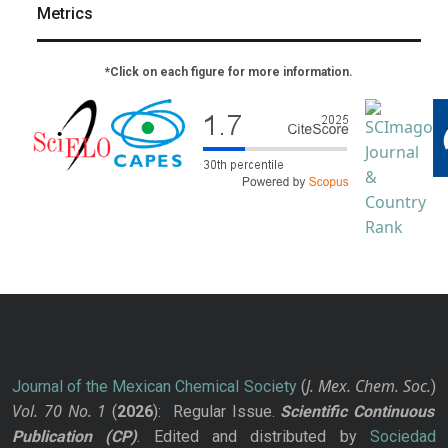
Metrics
*Click on each figure for more information.
J. Mex. Chem. Soc.
Journal of the Mexican Chemical Society
(
)
Vol. 70
No.
1
(
2026
): Regular Issue.
Scientific Continuous
Publication
(CP)
. Edited and distributed by
Sociedad