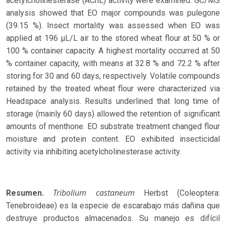
acetylcholinesterase (AChE) activity were examined. GC/MS
analysis showed that EO major compounds was pulegone
(39.15 %). Insect mortality was assessed when EO was
applied at 196 µL/L air to the stored wheat flour at 50 % or
100 % container capacity. A highest mortality occurred at 50
% container capacity, with means at 32.8 % and 72.2 % after
storing for 30 and 60 days, respectively. Volatile compounds
retained by the treated wheat flour were characterized via
Headspace analysis. Results underlined that long time of
storage (mainly 60 days) allowed the retention of significant
amounts of menthone. EO substrate treatment changed flour
moisture and protein content. EO exhibited insecticidal
activity via inhibiting acetylcholinesterase activity.
Tribolium castaneum
Resumen.
Herbst (Coleoptera:
Tenebroideae) es la especie de escarabajo más dañina que
destruye productos almacenados. Su manejo es difícil