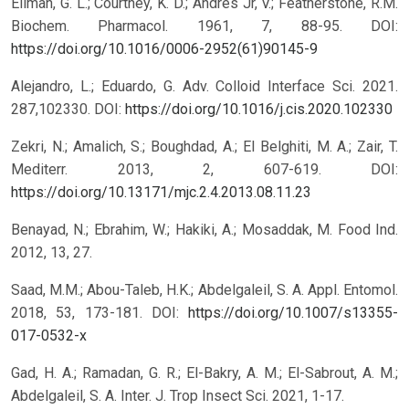
Ellman, G. L.; Courtney, K. D.; Andres Jr, V.; Featherstone, R.M.
Biochem. Pharmacol. 1961, 7, 88-95.
DOI:
https://doi.org/10.1016/0006-2952(61)90145-9
Alejandro, L.; Eduardo, G. Adv. Colloid Interface Sci. 2021.
287,102330.
DOI:
https://doi.org/10.1016/j.cis.2020.102330
Zekri, N.; Amalich, S.; Boughdad, A.; El Belghiti, M. A.; Zair, T.
Mediterr. 2013, 2, 607-619.
DOI:
https://doi.org/10.13171/mjc.2.4.2013.08.11.23
Benayad, N.; Ebrahim, W.; Hakiki, A.; Mosaddak, M. Food Ind.
2012, 13, 27.
Saad, M.M.; Abou-Taleb, H.K.; Abdelgaleil, S. A. Appl. Entomol.
2018, 53, 173-181.
DOI:
https://doi.org/10.1007/s13355-
017-0532-x
Gad, H. A.; Ramadan, G. R.; El-Bakry, A. M.; El-Sabrout, A. M.;
Abdelgaleil, S. A. Inter. J. Trop Insect Sci. 2021, 1-17.