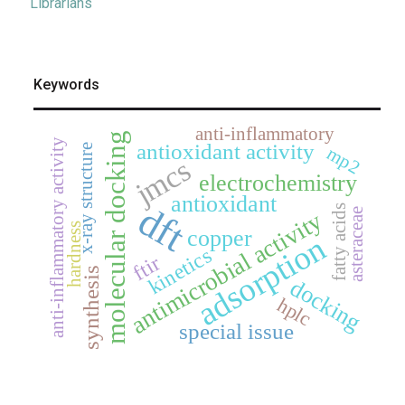
Librarians
Keywords
anti-inflammatory
molecular docking
anti-inflammatory activity
antioxidant activity
x-ray structure
mp2
jmcs
electrochemistry
antioxidant
dft
fatty acids
asteraceae
antimicrobial activity
hardness
copper
adsorption
kinetics
ftir
synthesis
docking
hplc
special issue