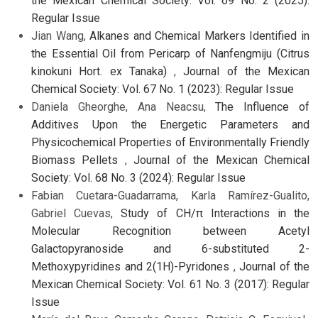
the Mexican Chemical Society: Vol. 69 No. 2 (2025):
Regular Issue
Jian Wang,
Alkanes and Chemical Markers Identified in
the Essential Oil from Pericarp of Nanfengmiju (Citrus
kinokuni Hort. ex Tanaka)
,
Journal of the Mexican
Chemical Society: Vol. 67 No. 1 (2023): Regular Issue
Daniela Gheorghe, Ana Neacsu,
The Influence of
Additives Upon the Energetic Parameters and
Physicochemical Properties of Environmentally Friendly
Biomass Pellets
,
Journal of the Mexican Chemical
Society: Vol. 68 No. 3 (2024): Regular Issue
Fabian Cuetara-Guadarrama, Karla Ramírez-Gualito,
Gabriel Cuevas,
Study of CH/π Interactions in the
Molecular Recognition between Acetyl
Galactopyranoside and 6-substituted 2-
Methoxypyridines and 2(1H)-Pyridones
,
Journal of the
Mexican Chemical Society: Vol. 61 No. 3 (2017): Regular
Issue