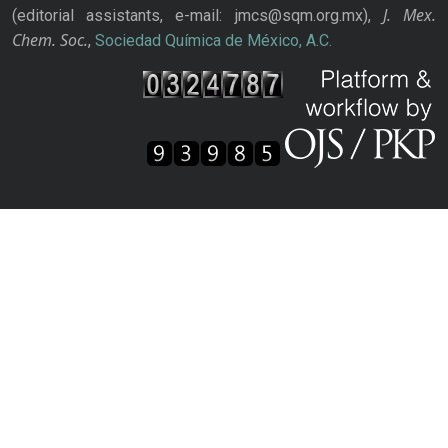
J. Mex.
(editorial assistants, e-mail: jmcs@sqm.org.mx),
Chem. Soc.
,
Sociedad Química de México, A.C.