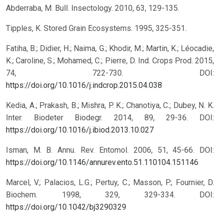
Abderraba, M. Bull. Insectology. 2010, 63, 129-135.
Tipples, K. Stored Grain Ecosystems. 1995, 325-351.
Fatiha, B.; Didier, H.; Naima, G.; Khodir, M.; Martin, K.; Léocadie,
K.; Caroline, S.; Mohamed, C.; Pierre, D. Ind. Crops Prod. 2015,
74, 722-730.
DOI:
https://doi.org/10.1016/j.indcrop.2015.04.038
Kedia, A.; Prakash, B.; Mishra, P. K.; Chanotiya, C.; Dubey, N. K.
Inter. Biodeter Biodegr. 2014, 89, 29-36.
DOI:
https://doi.org/10.1016/j.ibiod.2013.10.027
Isman, M. B. Annu. Rev. Entomol. 2006, 51, 45-66.
DOI:
https://doi.org/10.1146/annurev.ento.51.110104.151146
Marcel, V.; Palacios, L.G.; Pertuy, C.; Masson, P.; Fournier, D.
Biochem. 1998, 329, 329-334.
DOI:
https://doi.org/10.1042/bj3290329