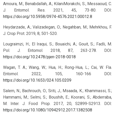
Amoura, M.; Benabdallah, A.; KilaniMorakchi, S.; Messaoud, C.
J. Entomol. Res. 2021, 45, 73-80.
DOI:
https://doi.org/10.5958/0974-4576.2021.00012.8
Heydarzade, A.; Valizadegan, O.; Negahban, M.; Mehrkhou, F.
J. Crop Prot. 2019, 8, 501-520.
Lougraimzi, H.; El Iraqui, S.; Bouaichi, A.; Gouit, S.; Fadli, M.
Pol. J. Entomol. 2018, 87, 263-278.
DOI:
https://doi.org/10.2478/pjen-2018-0018
Wagan, T. A.; Wang, W.; Hua, H.; Rong-Hua, L.; Cai, W. Fla.
Entomol. 2022, 105, 160-166
DOI:
https://doi.org/10.1653/024.105.0209
Salem, N.; Bachrouch, O.; Sriti, J.; Msaada, K.; Khammassi, S.;
Hammami, M.; Selmi, S.; Boushih, E.; Koorani, S.; Abderraba,
M. Inter. J. Food Prop. 2017, 20, S2899-S2913.
DOI:
https://doi.org/10.1080/10942912.2017.1382508