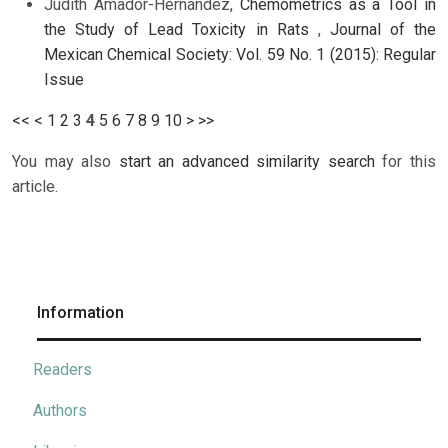
Judith Amador-Hernández,
Chemometrics as a Tool in
the Study of Lead Toxicity in Rats
,
Journal of the
Mexican Chemical Society: Vol. 59 No. 1 (2015): Regular
Issue
<<
<
1
2
3
4
5
6
7
8
9
10
>
>>
You may also
start an advanced similarity search
for this
article.
Information
Readers
Authors