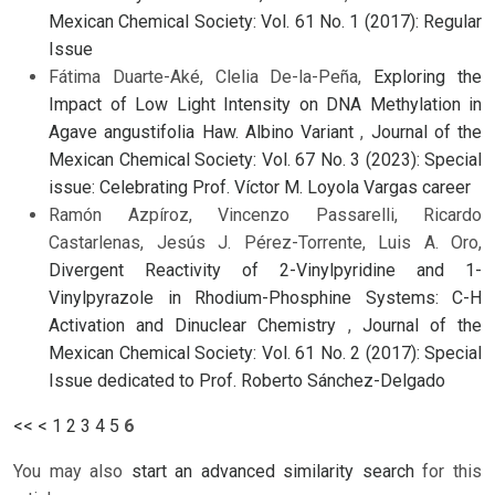
Mexican Chemical Society: Vol. 61 No. 1 (2017): Regular
Issue
Fátima Duarte-Aké, Clelia De-la-Peña,
Exploring the
Impact of Low Light Intensity on DNA Methylation in
Agave angustifolia Haw. Albino Variant
,
Journal of the
Mexican Chemical Society: Vol. 67 No. 3 (2023): Special
issue: Celebrating Prof. Víctor M. Loyola Vargas career
Ramón Azpíroz, Vincenzo Passarelli, Ricardo
Castarlenas, Jesús J. Pérez-Torrente, Luis A. Oro,
Divergent Reactivity of 2-Vinylpyridine and 1-
Vinylpyrazole in Rhodium-Phosphine Systems: C-H
Activation and Dinuclear Chemistry
,
Journal of the
Mexican Chemical Society: Vol. 61 No. 2 (2017): Special
Issue dedicated to Prof. Roberto Sánchez-Delgado
<<
<
1
2
3
4
5
6
You may also
start an advanced similarity search
for this