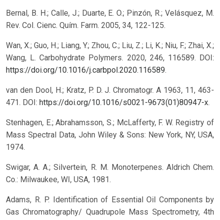
Bernal, B. H.; Calle, J.; Duarte, E. O.; Pinzón, R.; Velásquez, M.
Rev. Col. Cienc. Quím. Farm. 2005, 34, 122-125.
Wan, X.; Guo, H.; Liang, Y.; Zhou, C.; Liu, Z.; Li, K.; Niu, F.; Zhai, X.;
Wang, L. Carbohydrate Polymers. 2020, 246, 116589. DOI:
https://doi.org/10.1016/j.carbpol.2020.116589
.
van den Dool, H.; Kratz, P. D. J. Chromatogr. A 1963, 11, 463-
471. DOI:
https://doi.org/10.1016/s0021-9673(01)80947-x
.
Stenhagen, E.; Abrahamsson, S.; McLafferty, F. W. Registry of
Mass Spectral Data, John Wiley & Sons: New York, NY, USA,
1974.
Swigar, A. A.; Silvertein, R. M. Monoterpenes. Aldrich Chem.
Co.: Milwaukee, WI, USA, 1981.
Adams, R. P. Identification of Essential Oil Components by
Gas Chromatography/ Quadrupole Mass Spectrometry, 4th