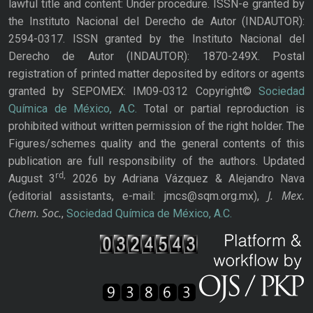
lawful title and content: Under procedure. ISSN-e granted by
the Instituto Nacional del Derecho de Autor (INDAUTOR):
2594-0317. ISSN granted by the Instituto Nacional del
Derecho de Autor (INDAUTOR): 1870-249X. Postal
registration of printed matter deposited by editors or agents
granted by SEPOMEX: IM09-0312 Copyright©
Sociedad
Química de México, A.C.
Total or partial reproduction is
prohibited without written permission of the right holder. The
Figures/schemes quality and the general contents of this
publication are full responsibility of the authors. Updated
rd,
August 3
2026 by Adriana Vázquez & Alejandro Nava
J. Mex.
(editorial assistants, e-mail: jmcs@sqm.org.mx),
Chem. Soc.
,
Sociedad Química de México, A.C.