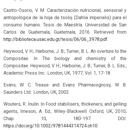
Castro-Osorio, V. M. Caracterización nutricional, sensorial y
antropológica de la hoja de tsoloj (Dahlia imperialis) para el
consumo humano. Tesis de Maestría. Universidad de San
Carlos de Guatemala, Guatemala, 2016. Retrieved from
http://biblioteca.usac.edu.gt/tesis/06/06_3978.pdf
.
Heywood, V. H.; Harborne, J. B.; Turner, B. L. An overture to the
Compositae. In The biology and chemistry of the
Compositae. Heywood, V. H.; Harborne, J. B.; Turner, B. L. Eds.;
Academic Press Inc.: London, UK, 1977; Vol. 1, 17-18.
Evans, W. C. Trease and Evans Pharmacognosy, W. B.
Saunders Ltd.: London, UK, 2002.
Wouters, R. Inulin. In Food stabilisers, thickeners, and gelling
agents, Imeson, A. Ed.; Wiley-Blackwell: Oxford, UK, 2010;
Chap. 10, 180-197.
DOI:
https://doi.org/10.1002/9781444314724.ch10