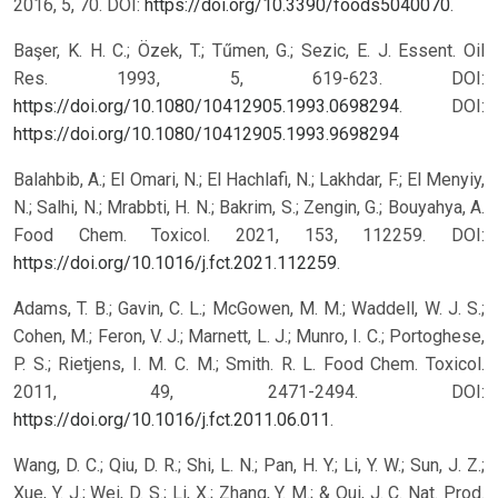
2016, 5, 70. DOI:
https://doi.org/10.3390/foods5040070
.
Başer, K. H. C.; Özek, T.; Tűmen, G.; Sezic, E. J. Essent. Oil
Res. 1993, 5, 619-623. DOI:
https://doi.org/10.1080/10412905.1993.0698294
.
DOI:
https://doi.org/10.1080/10412905.1993.9698294
Balahbib, A.; El Omari, N.; El Hachlafi, N.; Lakhdar, F.; El Menyiy,
N.; Salhi, N.; Mrabbti, H. N.; Bakrim, S.; Zengin, G.; Bouyahya, A.
Food Chem. Toxicol. 2021, 153, 112259. DOI:
https://doi.org/10.1016/j.fct.2021.112259
.
Adams, T. B.; Gavin, C. L.; McGowen, M. M.; Waddell, W. J. S.;
Cohen, M.; Feron, V. J.; Marnett, L. J.; Munro, I. C.; Portoghese,
P. S.; Rietjens, I. M. C. M.; Smith. R. L. Food Chem. Toxicol.
2011, 49, 2471-2494. DOI:
https://doi.org/10.1016/j.fct.2011.06.011
.
Wang, D. C.; Qiu, D. R.; Shi, L. N.; Pan, H. Y.; Li, Y. W.; Sun, J. Z.;
Xue, Y. J.; Wei, D. S.; Li, X.; Zhang, Y. M.; & Qui, J. C. Nat. Prod.