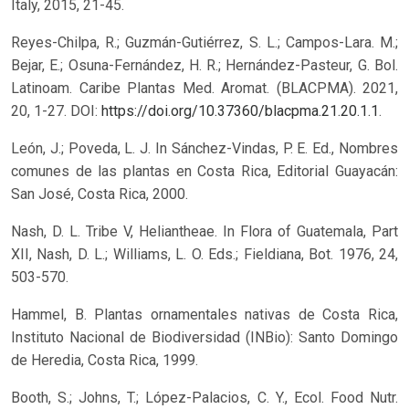
Italy, 2015, 21-45.
Reyes-Chilpa, R.; Guzmán-Gutiérrez, S. L.; Campos-Lara. M.;
Bejar, E.; Osuna-Fernández, H. R.; Hernández-Pasteur, G. Bol.
Latinoam. Caribe Plantas Med. Aromat. (BLACPMA). 2021,
20, 1-27. DOI:
https://doi.org/10.37360/blacpma.21.20.1.1
.
León, J.; Poveda, L. J. In Sánchez-Vindas, P. E. Ed., Nombres
comunes de las plantas en Costa Rica, Editorial Guayacán:
San José, Costa Rica, 2000.
Nash, D. L. Tribe V, Heliantheae. In Flora of Guatemala, Part
XII, Nash, D. L.; Williams, L. O. Eds.; Fieldiana, Bot. 1976, 24,
503-570.
Hammel, B. Plantas ornamentales nativas de Costa Rica,
Instituto Nacional de Biodiversidad (INBio): Santo Domingo
de Heredia, Costa Rica, 1999.
Booth, S.; Johns, T.; López-Palacios, C. Y., Ecol. Food Nutr.