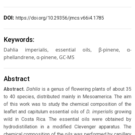
DOI:
https://doi.org/10.29356/jmcs.v66i4.1785
Keywords:
Dahlia imperialis, essential oils, β-pinene, α-
phellandrene, α-pinene, GC-MS
Abstract
Dahlia
Abstract.
is a genus of flowering plants of about 35
to 40 species, distributed mainly in Mesoamerica. The aim
of this work was to study the chemical composition of the
D. imperialis
leaflet and capitulum essential oils of
growing
wild in Costa Rica. The essential oils were obtained by
hydrodistillation in a modified Clevenger apparatus. The
chemical composition of the oils was performed by capillary