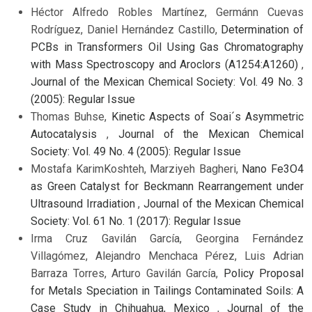
Héctor Alfredo Robles Martínez, Germánn Cuevas
Rodríguez, Daniel Hernández Castillo,
Determination of
PCBs in Transformers Oil Using Gas Chromatography
with Mass Spectroscopy and Aroclors (A1254:A1260)
,
Journal of the Mexican Chemical Society: Vol. 49 No. 3
(2005): Regular Issue
Thomas Buhse,
Kinetic Aspects of Soai´s Asymmetric
Autocatalysis
,
Journal of the Mexican Chemical
Society: Vol. 49 No. 4 (2005): Regular Issue
Mostafa KarimKoshteh, Marziyeh Bagheri,
Nano Fe3O4
as Green Catalyst for Beckmann Rearrangement under
Ultrasound Irradiation
,
Journal of the Mexican Chemical
Society: Vol. 61 No. 1 (2017): Regular Issue
Irma Cruz Gavilán García, Georgina Fernández
Villagómez, Alejandro Menchaca Pérez, Luis Adrian
Barraza Torres, Arturo Gavilán García,
Policy Proposal
for Metals Speciation in Tailings Contaminated Soils: A
Case Study in Chihuahua, Mexico
,
Journal of the