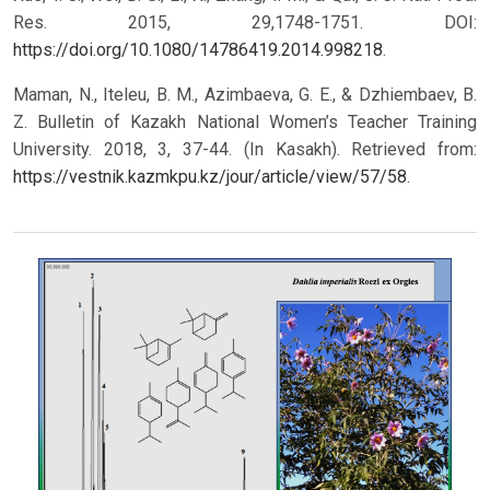
Res. 2015, 29,1748-1751. DOI:
https://doi.org/10.1080/14786419.2014.998218
.
Maman, N., Iteleu, B. M., Azimbaeva, G. E., & Dzhiembaev, B.
Z. Bulletin of Kazakh National Women’s Teacher Training
University. 2018, 3, 37-44. (In Kasakh). Retrieved from:
https://vestnik.kazmkpu.kz/jour/article/view/57/58
.