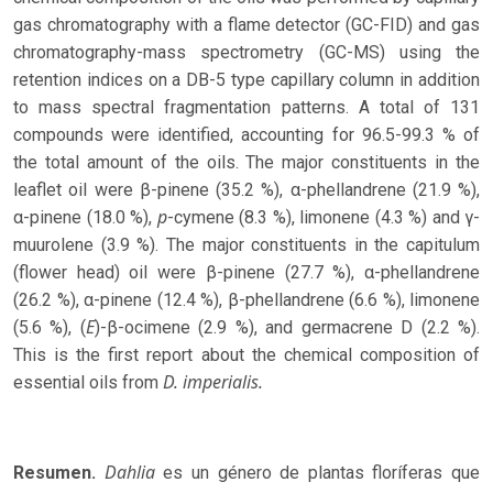
gas chromatography with a flame detector (GC-FID) and gas
chromatography-mass spectrometry (GC-MS) using the
retention indices on a DB-5 type capillary column in addition
to mass spectral fragmentation patterns. A total of 131
compounds were identified, accounting for 96.5-99.3 % of
the total amount of the oils. The major constituents in the
leaflet oil were β-pinene (35.2 %), α-phellandrene (21.9 %),
p
α-pinene (18.0 %),
-cymene (8.3 %), limonene (4.3 %) and γ-
muurolene (3.9 %). The major constituents in the capitulum
(flower head) oil were β-pinene (27.7 %), α-phellandrene
(26.2 %), α-pinene (12.4 %), β-phellandrene (6.6 %), limonene
E
(5.6 %), (
)-β-ocimene (2.9 %), and germacrene D (2.2 %).
This is the first report about the chemical composition of
D. imperialis.
essential oils from
Dahlia
Resumen.
es un género de plantas floríferas que