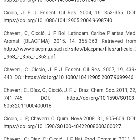
Cicció, J. F. J. Essent. Oil Res. 2004, 16, 353-355. DOI:
https://doi.org/10.1080/10412905.2004.9698740
.
Chaverri, C.; Cicció, J. F. Bol. Latinoam. Caribe Plantas Med.
Aromat. (BLACPMA). 2015, 14, 355-363. Retrieved from
https://www.blacpma.usach.cl/sites/blacpma/files/articulo_2
_968_-_355_-_363.pdf
.
Chaverri, C.; Cicció, J. F. J. Essent. Oil Res. 2007, 19, 439-
443. DOI:
https://doi.org/10.1080/10412905.2007.9699946
.
Chaverri, C.; Díaz, C.; Cicció, J. F. J. Braz. Chem. Soc. 2011, 22,
741-745. DOI:
https://doi.org/10.1590/S0103-
50532011000400018
.
Cicció, J. F.; Chaverri, C. Quím. Nova 2008, 31, 605-609. DOI:
https://doi.org/10.1590/S0100-40422008000300027
.
Chaverri, C.; Díaz, C.; Cicció, J. F. Nat. Prod. Commun. 2011, 6,