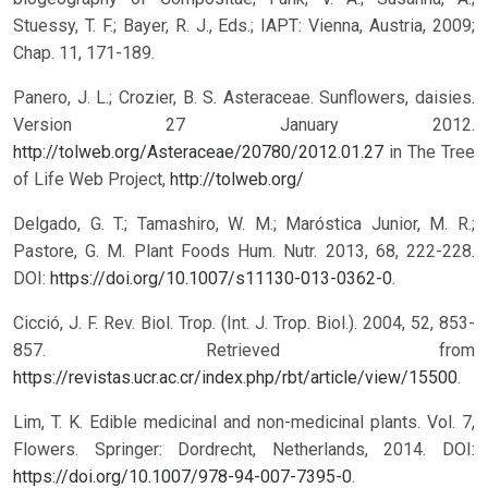
Stuessy, T. F.; Bayer, R. J., Eds.; IAPT: Vienna, Austria, 2009;
Chap. 11, 171-189.
Panero, J. L.; Crozier, B. S. Asteraceae. Sunflowers, daisies.
Version 27 January 2012.
http://tolweb.org/Asteraceae/20780/2012.01.27
in The Tree
of Life Web Project,
http://tolweb.org/
Delgado, G. T.; Tamashiro, W. M.; Maróstica Junior, M. R.;
Pastore, G. M. Plant Foods Hum. Nutr. 2013, 68, 222-228.
DOI:
https://doi.org/10.1007/s11130-013-0362-0
.
Cicció, J. F. Rev. Biol. Trop. (Int. J. Trop. Biol.). 2004, 52, 853-
857. Retrieved from
https://revistas.ucr.ac.cr/index.php/rbt/article/view/15500
.
Lim, T. K. Edible medicinal and non-medicinal plants. Vol. 7,
Flowers. Springer: Dordrecht, Netherlands, 2014. DOI:
https://doi.org/10.1007/978-94-007-7395-0
.