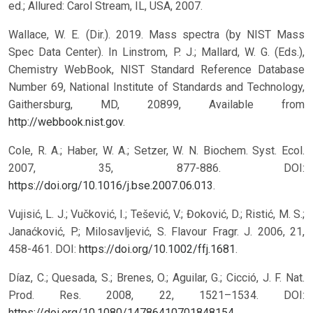
ed.; Allured: Carol Stream, IL, USA, 2007.
Wallace, W. E. (Dir.). 2019. Mass spectra (by NIST Mass
Spec Data Center). In Linstrom, P. J.; Mallard, W. G. (Eds.),
Chemistry WebBook, NIST Standard Reference Database
Number 69, National Institute of Standards and Technology,
Gaithersburg, MD, 20899, Available from
http://webbook.nist.gov
.
Cole, R. A.; Haber, W. A.; Setzer, W. N. Biochem. Syst. Ecol.
2007, 35, 877-886. DOI:
https://doi.org/10.1016/j.bse.2007.06.013
.
Vujisić, L. J.; Vučković, I.; Tešević, V.; Đoković, D.; Ristić, M. S.;
Janaćković, P.; Milosavljević, S. Flavour Fragr. J. 2006, 21,
458-461. DOI:
https://doi.org/10.1002/ffj.1681
.
Díaz, C.; Quesada, S.; Brenes, O.; Aguilar, G.; Cicció, J. F. Nat.
Prod. Res. 2008, 22, 1521–1534. DOI:
https://doi.org/10.1080/14786410701848154
.