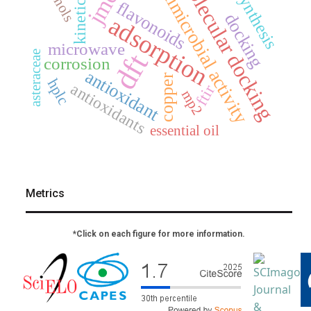
molecular docking
antimicrobial activity
phenols
jmcs
synthesis
kinetics
flavonoids
docking
adsorption
microwave
dft
asteraceae
corrosion
antioxidant
copper
hplc
antioxidants
ftir
mp2
essential oil
Metrics
*Click on each figure for more information.