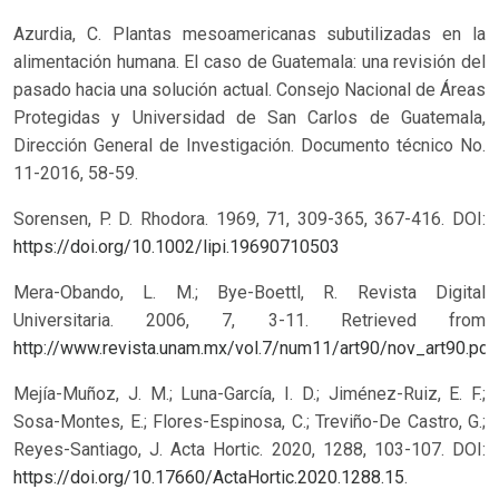
Azurdia, C. Plantas mesoamericanas subutilizadas en la
alimentación humana. El caso de Guatemala: una revisión del
pasado hacia una solución actual. Consejo Nacional de Áreas
Protegidas y Universidad de San Carlos de Guatemala,
Dirección General de Investigación. Documento técnico No.
11-2016, 58-59.
Sorensen, P. D. Rhodora. 1969, 71, 309-365, 367-416.
DOI:
https://doi.org/10.1002/lipi.19690710503
Mera-Obando, L. M.; Bye-Boettl, R. Revista Digital
Universitaria. 2006, 7, 3-11. Retrieved from
http://www.revista.unam.mx/vol.7/num11/art90/nov_art90.pdf
.
Mejía-Muñoz, J. M.; Luna-García, I. D.; Jiménez-Ruiz, E. F.;
Sosa-Montes, E.; Flores-Espinosa, C.; Treviño-De Castro, G.;
Reyes-Santiago, J. Acta Hortic. 2020, 1288, 103-107. DOI:
https://doi.org/10.17660/ActaHortic.2020.1288.15
.