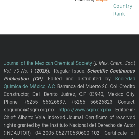
J. Mex. Chem. Soc.
Journal of the Mexican Chemical Society
(
)
Vol. 70
No.
1
(
2026
): Regular Issue.
Scientific Continuous
Publication
(CP)
. Edited and distributed by
Sociedad
Química de México, A.C.
Barranca del Muerto 26, Col. Crédito
Constructor, Del. Benito Juárez, C.P. 03940, Mexico City.
Phone: +5255 56626837; +5255 56626823 Contact:
soquimex@sqm.org.mx
https://www.sqm.org.mx
Editor-in-
Chief: Alberto Vela. Indexed Journal. Certificate of reserved
rights granted by the Instituto Nacional del Derecho de Autor
(INDAUTOR): 04-2005-052710530600-102. Certificate of