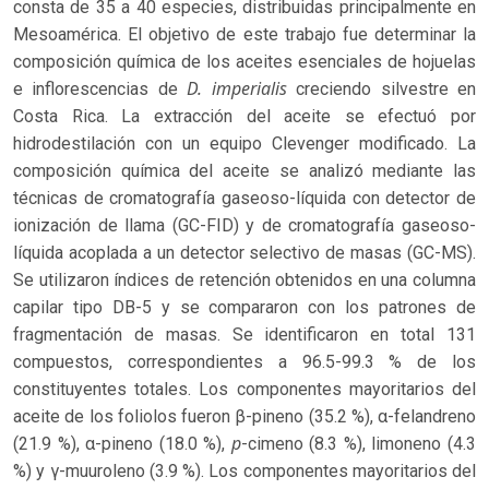
consta de 35 a 40 especies, distribuidas principalmente en
Mesoamérica. El objetivo de este trabajo fue determinar la
composición química de los aceites esenciales de hojuelas
D. imperialis
e inflorescencias de
creciendo silvestre en
Costa Rica. La extracción del aceite se efectuó por
hidrodestilación con un equipo Clevenger modificado. La
composición química del aceite se analizó mediante las
técnicas de cromatografía gaseoso-líquida con detector de
ionización de llama (GC-FID) y de cromatografía gaseoso-
líquida acoplada a un detector selectivo de masas (GC-MS).
Se utilizaron índices de retención obtenidos en una columna
capilar tipo DB-5 y se compararon con los patrones de
fragmentación de masas. Se identificaron en total 131
compuestos, correspondientes a 96.5-99.3 % de los
constituyentes totales. Los componentes mayoritarios del
aceite de los foliolos fueron β-pineno (35.2 %), α-felandreno
p
(21.9 %), α-pineno (18.0 %),
-cimeno (8.3 %), limoneno (4.3
%) y γ-muuroleno (3.9 %). Los componentes mayoritarios del