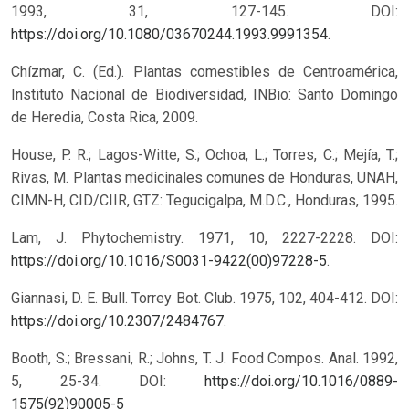
1993, 31, 127-145. DOI:
https://doi.org/10.1080/03670244.1993.9991354
.
Chízmar, C. (Ed.). Plantas comestibles de Centroamérica,
Instituto Nacional de Biodiversidad, INBio: Santo Domingo
de Heredia, Costa Rica, 2009.
House, P. R.; Lagos-Witte, S.; Ochoa, L.; Torres, C.; Mejía, T.;
Rivas, M. Plantas medicinales comunes de Honduras, UNAH,
CIMN-H, CID/CIIR, GTZ: Tegucigalpa, M.D.C., Honduras, 1995.
Lam, J. Phytochemistry. 1971, 10, 2227-2228. DOI:
https://doi.org/10.1016/S0031-9422(00)97228-5
.
Giannasi, D. E. Bull. Torrey Bot. Club. 1975, 102, 404-412. DOI:
https://doi.org/10.2307/2484767
.
Booth, S.; Bressani, R.; Johns, T. J. Food Compos. Anal. 1992,
5, 25-34.
DOI:
https://doi.org/10.1016/0889-
1575(92)90005-5