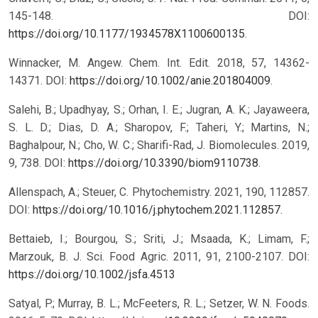
145-148. DOI:
https://doi.org/10.1177/1934578X1100600135
.
Winnacker, M. Angew. Chem. Int. Edit. 2018, 57, 14362-
14371. DOI:
https://doi.org/10.1002/anie.201804009
.
Salehi, B.; Upadhyay, S.; Orhan, I. E.; Jugran, A. K.; Jayaweera,
S. L. D.; Dias, D. A.; Sharopov, F.; Taheri, Y.; Martins, N.;
Baghalpour, N.; Cho, W. C.; Sharifi-Rad, J. Biomolecules. 2019,
9, 738. DOI:
https://doi.org/10.3390/biom9110738
.
Allenspach, A.; Steuer, C. Phytochemistry. 2021, 190, 112857.
DOI:
https://doi.org/10.1016/j.phytochem.2021.112857
.
Bettaieb, I.; Bourgou, S.; Sriti, J.; Msaada, K.; Limam, F.;
Marzouk, B. J. Sci. Food Agric. 2011, 91, 2100-2107. DOI:
https://doi.org/10.1002/jsfa.4513
Satyal, P.; Murray, B. L.; McFeeters, R. L.; Setzer, W. N. Foods.