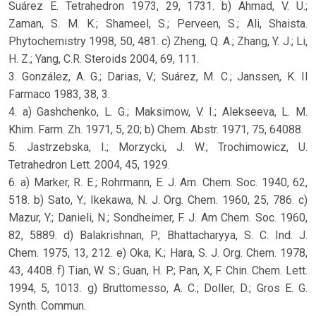
Suárez E. Tetrahedron 1973, 29, 1731. b) Ahmad, V. U.;
Zaman, S. M. K.; Shameel, S.; Perveen, S.; Ali, Shaista.
Phytochemistry 1998, 50, 481. c) Zheng, Q. A.; Zhang, Y. J.; Li,
H. Z.; Yang, C.R. Steroids 2004, 69, 111.
3. González, A. G.; Darias, V.; Suárez, M. C.; Janssen, K. Il
Farmaco 1983, 38, 3.
4. a) Gashchenko, L. G.; Maksimow, V. I.; Alekseeva, L. M.
Khim. Farm. Zh. 1971, 5, 20; b) Chem. Abstr. 1971, 75, 64088.
5. Jastrzebska, I.; Morzycki, J. W.; Trochimowicz, U.
Tetrahedron Lett. 2004, 45, 1929.
6. a) Marker, R. E.; Rohrmann, E. J. Am. Chem. Soc. 1940, 62,
518. b) Sato, Y.; Ikekawa, N. J. Org. Chem. 1960, 25, 786. c)
Mazur, Y.; Danieli, N.; Sondheimer, F. J. Am Chem. Soc. 1960,
82, 5889. d) Balakrishnan, P.; Bhattacharyya, S. C. Ind. J.
Chem. 1975, 13, 212. e) Oka, K.; Hara, S. J. Org. Chem. 1978,
43, 4408. f) Tian, W. S.; Guan, H. P.; Pan, X, F. Chin. Chem. Lett.
1994, 5, 1013. g) Bruttomesso, A. C.; Doller, D.; Gros E. G.
Synth. Commun.