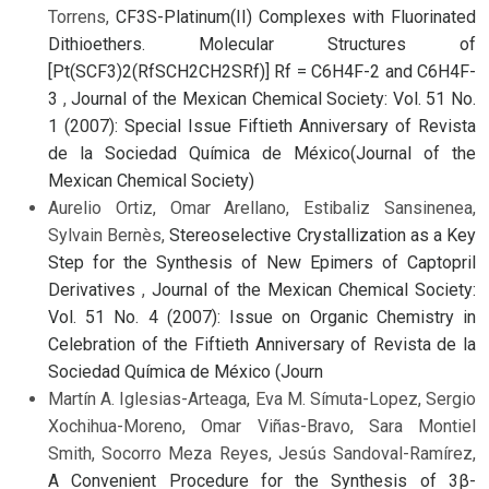
Torrens,
CF3S-Platinum(II) Complexes with Fluorinated
Dithioethers. Molecular Structures of
[Pt(SCF3)2(RfSCH2CH2SRf)] Rf = C6H4F-2 and C6H4F-
3
,
Journal of the Mexican Chemical Society: Vol. 51 No.
1 (2007): Special Issue Fiftieth Anniversary of Revista
de la Sociedad Química de México(Journal of the
Mexican Chemical Society)
Aurelio Ortiz, Omar Arellano, Estibaliz Sansinenea,
Sylvain Bernès,
Stereoselective Crystallization as a Key
Step for the Synthesis of New Epimers of Captopril
Derivatives
,
Journal of the Mexican Chemical Society:
Vol. 51 No. 4 (2007): Issue on Organic Chemistry in
Celebration of the Fiftieth Anniversary of Revista de la
Sociedad Química de México (Journ
Martín A. Iglesias-Arteaga, Eva M. Símuta-Lopez, Sergio
Xochihua-Moreno, Omar Viñas-Bravo, Sara Montiel
Smith, Socorro Meza Reyes, Jesús Sandoval-Ramírez,
A Convenient Procedure for the Synthesis of 3β-