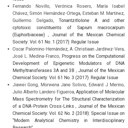
Fernando Novillo, Verónica Rosero, María Isabel
Chávez, Simón Hernández-Ortega, Esteban M. Martínez,
Guillermo Delgado,
Tonantzitlolone A and other
cytotoxic constituents of Sapium macrocarpum
(Euphorbiaceae)
,
Journal of the Mexican Chemical
Society: Vol. 61 No. 1 (2017): Regular Issue
Oscar Palomino-Hernández, A. Christiaan Jardínez-Vera,
José L. Medina-Franco,
Progress on the Computational
Development of Epigenetic Modulators of DNA
Methyltransferases 3A and 3B
,
Journal of the Mexican
Chemical Society: Vol. 61 No. 3 (2017): Regular Issue
Jiawei Gong, Morwena Jane Solivio, Edward J Merino,
Julio Alberto Landero Figueroa,
Application of Molecular
Mass Spectrometry for The Structural Characterization
of a DNA-Protein Cross-Links
,
Journal of the Mexican
Chemical Society: Vol. 62 No. 2 (2018): Special Issue on
“Modern Analytical Chemistry in Interdisciplinary
Research”