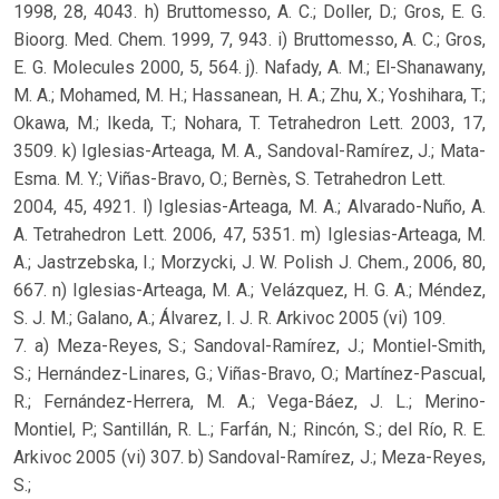
1998, 28, 4043. h) Bruttomesso, A. C.; Doller, D.; Gros, E. G.
Bioorg. Med. Chem. 1999, 7, 943. i) Bruttomesso, A. C.; Gros,
E. G. Molecules 2000, 5, 564. j). Nafady, A. M.; El-Shanawany,
M. A.; Mohamed, M. H.; Hassanean, H. A.; Zhu, X.; Yoshihara, T.;
Okawa, M.; Ikeda, T.; Nohara, T. Tetrahedron Lett. 2003, 17,
3509. k) Iglesias-Arteaga, M. A., Sandoval-Ramírez, J.; Mata-
Esma. M. Y.; Viñas-Bravo, O.; Bernès, S. Tetrahedron Lett.
2004, 45, 4921. l) Iglesias-Arteaga, M. A.; Alvarado-Nuño, A.
A. Tetrahedron Lett. 2006, 47, 5351. m) Iglesias-Arteaga, M.
A.; Jastrzebska, I.; Morzycki, J. W. Polish J. Chem., 2006, 80,
667. n) Iglesias-Arteaga, M. A.; Velázquez, H. G. A.; Méndez,
S. J. M.; Galano, A.; Álvarez, I. J. R. Arkivoc 2005 (vi) 109.
7. a) Meza-Reyes, S.; Sandoval-Ramírez, J.; Montiel-Smith,
S.; Hernández-Linares, G.; Viñas-Bravo, O.; Martínez-Pascual,
R.; Fernández-Herrera, M. A.; Vega-Báez, J. L.; Merino-
Montiel, P.; Santillán, R. L.; Farfán, N.; Rincón, S.; del Río, R. E.
Arkivoc 2005 (vi) 307. b) Sandoval-Ramírez, J.; Meza-Reyes,
S.;