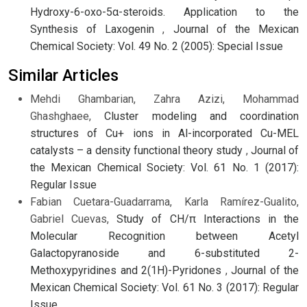
Hydroxy-6-oxo-5α-steroids. Application to the
Synthesis of Laxogenin
,
Journal of the Mexican
Chemical Society: Vol. 49 No. 2 (2005): Special Issue
Similar Articles
Mehdi Ghambarian, Zahra Azizi, Mohammad
Ghashghaee,
Cluster modeling and coordination
structures of Cu+ ions in Al-incorporated Cu-MEL
catalysts – a density functional theory study
,
Journal of
the Mexican Chemical Society: Vol. 61 No. 1 (2017):
Regular Issue
Fabian Cuetara-Guadarrama, Karla Ramírez-Gualito,
Gabriel Cuevas,
Study of CH/π Interactions in the
Molecular Recognition between Acetyl
Galactopyranoside and 6-substituted 2-
Methoxypyridines and 2(1H)-Pyridones
,
Journal of the
Mexican Chemical Society: Vol. 61 No. 3 (2017): Regular
Issue