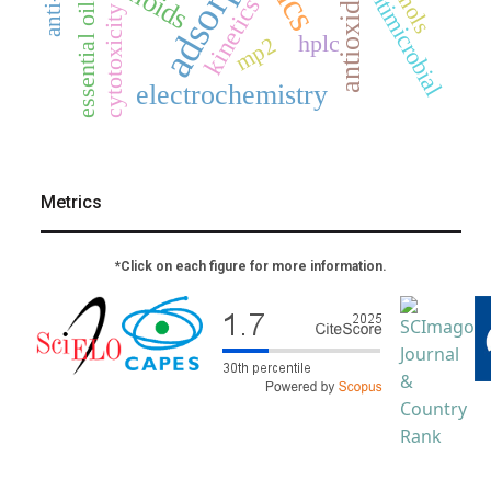
antioxidant
antimicrobial
essential oils
kinetics
cytotoxicity
hplc
mp2
electrochemistry
Metrics
*Click on each figure for more information.