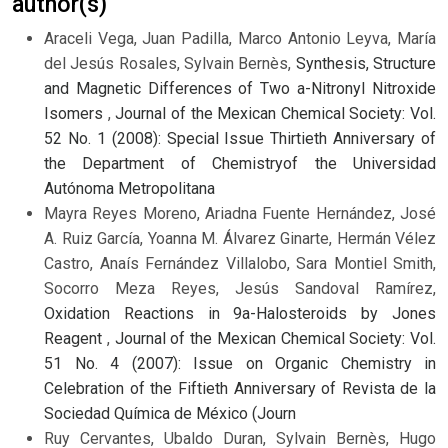
author(s)
Araceli Vega, Juan Padilla, Marco Antonio Leyva, María
del Jesús Rosales, Sylvain Bernès,
Synthesis, Structure
and Magnetic Differences of Two a-Nitronyl Nitroxide
Isomers
,
Journal of the Mexican Chemical Society: Vol.
52 No. 1 (2008): Special Issue Thirtieth Anniversary of
the Department of Chemistryof the Universidad
Autónoma Metropolitana
Mayra Reyes Moreno, Ariadna Fuente Hernández, José
A. Ruiz García, Yoanna M. Álvarez Ginarte, Hermán Vélez
Castro, Anaís Fernández Villalobo, Sara Montiel Smith,
Socorro Meza Reyes, Jesús Sandoval Ramírez,
Oxidation Reactions in 9a-Halosteroids by Jones
Reagent
,
Journal of the Mexican Chemical Society: Vol.
51 No. 4 (2007): Issue on Organic Chemistry in
Celebration of the Fiftieth Anniversary of Revista de la
Sociedad Química de México (Journ
Ruy Cervantes, Ubaldo Duran, Sylvain Bernès, Hugo