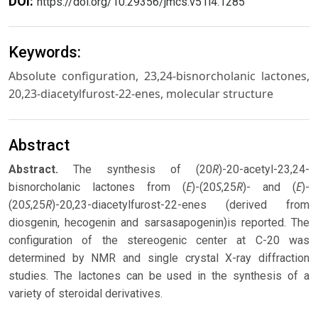
DOI:
https://doi.org/10.29356/jmcs.v51i4.1285
Keywords:
Absolute configuration, 23,24-bisnorcholanic lactones,
20,23-diacetylfurost-22-enes, molecular structure
Abstract
R
Abstract.
The synthesis of (20
)-20-acetyl-23,24-
E
S
R
E
bisnorcholanic lactones from (
)-(20
,25
)- and (
)-
S
R
(20
,25
)-20,23-diacetylfurost-22-enes (derived from
diosgenin, hecogenin and sarsasapogenin)is reported. The
configuration of the stereogenic center at C-20 was
determined by NMR and single crystal X-ray diffraction
studies. The lactones can be used in the synthesis of a
variety of steroidal derivatives.