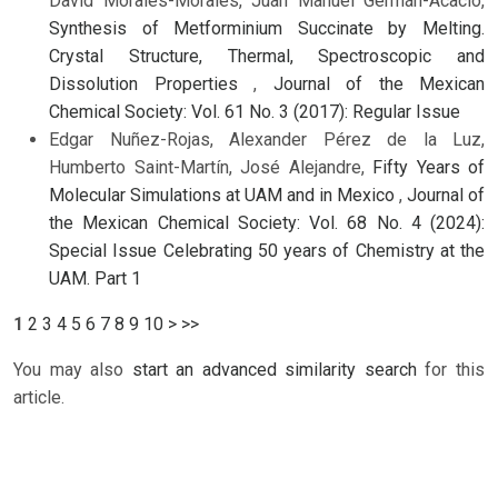
David Morales-Morales, Juan Manuel Germán-Acacio,
Synthesis of Metforminium Succinate by Melting.
Crystal Structure, Thermal, Spectroscopic and
Dissolution Properties
,
Journal of the Mexican
Chemical Society: Vol. 61 No. 3 (2017): Regular Issue
Edgar Nuñez-Rojas, Alexander Pérez de la Luz,
Humberto Saint-Martín, José Alejandre,
Fifty Years of
Molecular Simulations at UAM and in Mexico
,
Journal of
the Mexican Chemical Society: Vol. 68 No. 4 (2024):
Special Issue Celebrating 50 years of Chemistry at the
UAM. Part 1
1
2
3
4
5
6
7
8
9
10
>
>>
You may also
start an advanced similarity search
for this
article.