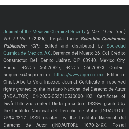
J. Mex. Chem. Soc.
Journal of the Mexican Chemical Society
(
)
Vol. 70
No.
1
(
2026
): Regular Issue.
Scientific Continuous
Publication
(CP)
. Edited and distributed by
Sociedad
Química de México, A.C.
Barranca del Muerto 26, Col. Crédito
Constructor, Del. Benito Juárez, C.P. 03940, Mexico City.
Phone: +5255 56626837; +5255 56626823 Contact:
soquimex@sqm.org.mx
https://www.sqm.org.mx
Editor-in-
Chief: Alberto Vela. Indexed Journal. Certificate of reserved
rights granted by the Instituto Nacional del Derecho de Autor
(INDAUTOR): 04-2005-052710530600-102. Certificate of
lawful title and content: Under procedure. ISSN-e granted by
the Instituto Nacional del Derecho de Autor (INDAUTOR):
2594-0317. ISSN granted by the Instituto Nacional del
Derecho de Autor (INDAUTOR): 1870-249X. Postal