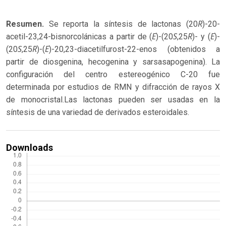
R
Resumen.
Se reporta la síntesis de lactonas (20
)-20-
E
S
R
E
acetil-23,24-bisnorcolánicas a partir de (
)-(20
,25
)- y (
)-
S
R
E
(20
,25
)-(
)-20,23-diacetilfurost-22-enos (obtenidos a
partir de diosgenina, hecogenina y sarsasapogenina). La
configuración del centro estereogénico C-20 fue
determinada por estudios de RMN y difracción de rayos X
de monocristal.Las lactonas pueden ser usadas en la
síntesis de una variedad de derivados esteroidales.
Downloads