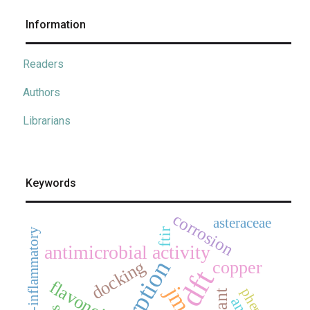
Information
Readers
Authors
Librarians
Keywords
corrosion
asteraceae
anti-inflammatory
ftir
antimicrobial activity
adsorption
docking
copper
dft
flavonoids
jmcs
phenols