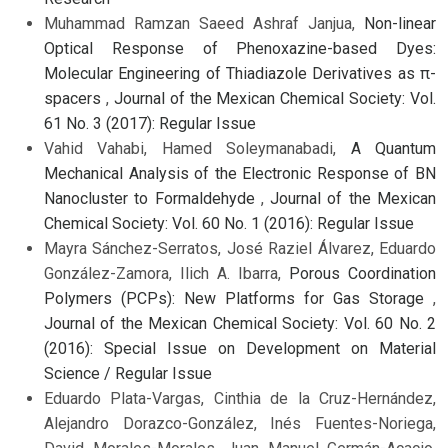
Muhammad Ramzan Saeed Ashraf Janjua,
Non-linear
Optical Response of Phenoxazine-based Dyes:
Molecular Engineering of Thiadiazole Derivatives as π-
spacers
,
Journal of the Mexican Chemical Society: Vol.
61 No. 3 (2017): Regular Issue
Vahid Vahabi, Hamed Soleymanabadi,
A Quantum
Mechanical Analysis of the Electronic Response of BN
Nanocluster to Formaldehyde
,
Journal of the Mexican
Chemical Society: Vol. 60 No. 1 (2016): Regular Issue
Mayra Sánchez-Serratos, José Raziel Álvarez, Eduardo
González-Zamora, Ilich A. Ibarra,
Porous Coordination
Polymers (PCPs): New Platforms for Gas Storage
,
Journal of the Mexican Chemical Society: Vol. 60 No. 2
(2016): Special Issue on Development on Material
Science / Regular Issue
Eduardo Plata-Vargas, Cinthia de la Cruz-Hernández,
Alejandro Dorazco-González, Inés Fuentes-Noriega,