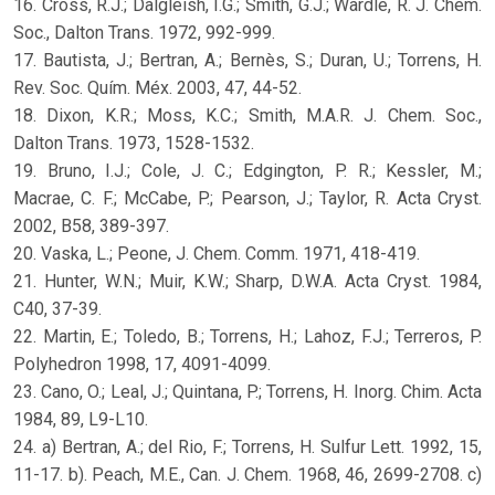
16. Cross, R.J.; Dalgleish, I.G.; Smith, G.J.; Wardle, R. J. Chem.
Soc., Dalton Trans. 1972, 992-999.
17. Bautista, J.; Bertran, A.; Bernès, S.; Duran, U.; Torrens, H.
Rev. Soc. Quím. Méx. 2003, 47, 44-52.
18. Dixon, K.R.; Moss, K.C.; Smith, M.A.R. J. Chem. Soc.,
Dalton Trans. 1973, 1528-1532.
19. Bruno, I.J.; Cole, J. C.; Edgington, P. R.; Kessler, M.;
Macrae, C. F.; McCabe, P.; Pearson, J.; Taylor, R. Acta Cryst.
2002, B58, 389-397.
20. Vaska, L.; Peone, J. Chem. Comm. 1971, 418-419.
21. Hunter, W.N.; Muir, K.W.; Sharp, D.W.A. Acta Cryst. 1984,
C40, 37-39.
22. Martin, E.; Toledo, B.; Torrens, H.; Lahoz, F.J.; Terreros, P.
Polyhedron 1998, 17, 4091-4099.
23. Cano, O.; Leal, J.; Quintana, P.; Torrens, H. Inorg. Chim. Acta
1984, 89, L9-L10.
24. a) Bertran, A.; del Rio, F.; Torrens, H. Sulfur Lett. 1992, 15,
11-17. b). Peach, M.E., Can. J. Chem. 1968, 46, 2699-2708. c)