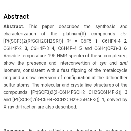
Abstract
Abstract.
This paper describes the synthesis and
cis
characterization of the platinum(II) compounds
-
[Pt(SCF3)2(RfSCH2CH2SRf)] Rf = C6F5
1
, C6HF4-4
2
,
C6H4F-2
3
, C6H4F-3
4
, C6H4F-4
5
and C6H4(CF3)-3
6
.
Variable temperature 19F NMR spectra of these complexes,
syn
anti
show the presence and interconvertion of
and
isomers, consistent with a fast flipping of the metalocycle
ring and a slow inversion of configuration at the dithioether
sulfur atoms. The molecular and crystalline structures of the
compounds [Pt(SCF3)2(2-C6H4FSCH2 CH2SC6H4F-2)]
3
and [Pt(SCF3)2(3-C6H4FSCH2CH2SC6H4F-3)]
4
, solved by
X-ray diffraction are also described.
Resumen.
En este artículo se describen la síntesis y