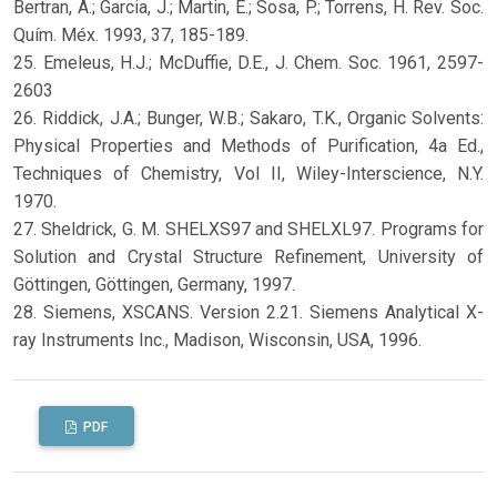
Bertran, A.; Garcia, J.; Martin, E.; Sosa, P.; Torrens, H. Rev. Soc.
Quím. Méx. 1993, 37, 185-189.
25. Emeleus, H.J.; McDuffie, D.E., J. Chem. Soc. 1961, 2597-
2603
26. Riddick, J.A.; Bunger, W.B.; Sakaro, T.K., Organic Solvents:
Physical Properties and Methods of Purification, 4a Ed.,
Techniques of Chemistry, Vol II, Wiley-Interscience, N.Y.
1970.
27. Sheldrick, G. M. SHELXS97 and SHELXL97. Programs for
Solution and Crystal Structure Refinement, University of
Göttingen, Göttingen, Germany, 1997.
28. Siemens, XSCANS. Version 2.21. Siemens Analytical X-
ray Instruments Inc., Madison, Wisconsin, USA, 1996.
PDF