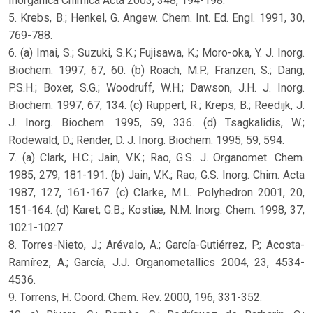
Inorganica Chimica Acta 2003, 348, 194-198.
5. Krebs, B.; Henkel, G. Angew. Chem. Int. Ed. Engl. 1991, 30,
769-788.
6. (a) Imai, S.; Suzuki, S.K.; Fujisawa, K.; Moro-oka, Y. J. Inorg.
Biochem. 1997, 67, 60. (b) Roach, M.P.; Franzen, S.; Dang,
P.S.H.; Boxer, S.G.; Woodruff, W.H.; Dawson, J.H. J. Inorg.
Biochem. 1997, 67, 134. (c) Ruppert, R.; Kreps, B.; Reedijk, J.
J. Inorg. Biochem. 1995, 59, 336. (d) Tsagkalidis, W.;
Rodewald, D.; Render, D. J. Inorg. Biochem. 1995, 59, 594.
7. (a) Clark, H.C.; Jain, V.K.; Rao, G.S. J. Organomet. Chem.
1985, 279, 181-191. (b) Jain, V.K.; Rao, G.S. Inorg. Chim. Acta
1987, 127, 161-167. (c) Clarke, M.L. Polyhedron 2001, 20,
151-164. (d) Karet, G.B.; Kostiæ, N.M. Inorg. Chem. 1998, 37,
1021-1027.
8. Torres-Nieto, J.; Arévalo, A.; García-Gutiérrez, P.; Acosta-
Ramírez, A.; García, J.J. Organometallics 2004, 23, 4534-
4536.
9. Torrens, H. Coord. Chem. Rev. 2000, 196, 331-352.