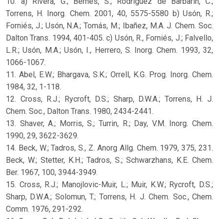
10. a) Rivera, G.; Bernès, S.; Rodríguez de Barbarin, C.;
Torrens, H. Inorg. Chem. 2001, 40, 5575-5580 b) Usón, R.;
Forniés, J.; Usón, N.A.; Tomás, M.; Ibañez, M.A. J. Chem. Soc.
Dalton Trans. 1994, 401-405. c) Usón, R., Forniés, J.; Falvello,
L.R.; Usón, M.A.; Usón, I., Herrero, S. Inorg. Chem. 1993, 32,
1066-1067.
11. Abel, E.W.; Bhargava, S.K.; Orrell, K.G. Prog. Inorg. Chem.
1984, 32, 1-118.
12. Cross, R.J.; Rycroft, D.S.; Sharp, D.W.A.; Torrens, H. J.
Chem. Soc., Dalton Trans. 1980, 2434-2441.
13. Shaver, A.; Morris, S.; Turrin, R.; Day, V.M. Inorg. Chem.
1990, 29, 3622-3629.
14. Beck, W.; Tadros, S., Z. Anorg Allg. Chem. 1979, 375, 231.
Beck, W.; Stetter, K.H.; Tadros, S.; Schwarzhans, K.E. Chem.
Ber. 1967, 100, 3944-3949.
15. Cross, R.J.; Manojlovic-Muir, L.; Muir, K.W.; Rycroft, D.S.;
Sharp, D.W.A.; Solomun, T.; Torrens, H. J. Chem. Soc., Chem.
Comm. 1976, 291-292.