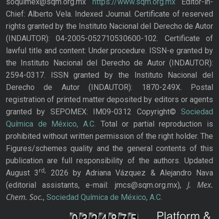
soquimex@sqm.org.mx
https://www.sqm.org.mx
Editor-in-
Chief: Alberto Vela. Indexed Journal. Certificate of reserved
rights granted by the Instituto Nacional del Derecho de Autor
(INDAUTOR): 04-2005-052710530600-102. Certificate of
lawful title and content: Under procedure. ISSN-e granted by
the Instituto Nacional del Derecho de Autor (INDAUTOR):
2594-0317. ISSN granted by the Instituto Nacional del
Derecho de Autor (INDAUTOR): 1870-249X. Postal
registration of printed matter deposited by editors or agents
granted by SEPOMEX: IM09-0312 Copyright©
Sociedad
Química de México, A.C.
Total or partial reproduction is
prohibited without written permission of the right holder. The
Figures/schemes quality and the general contents of this
publication are full responsibility of the authors. Updated
rd,
August 3
2026 by Adriana Vázquez & Alejandro Nava
J. Mex.
(editorial assistants, e-mail: jmcs@sqm.org.mx),
Chem. Soc.
,
Sociedad Química de México, A.C.