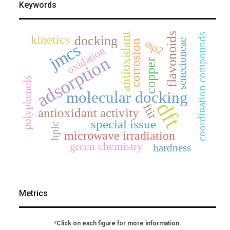
Keywords
antioxidant
flavonoids
coordination compounds
kinetics
docking
mp2
senecioneae
corrosion
jmcs
oxidation
adsorption
copper
polyphenols
molecular docking
dft
ftir
antioxidant activity
special issue
hplc
microwave irradiation
green chemistry
hardness
Metrics
*Click on each figure for more information.