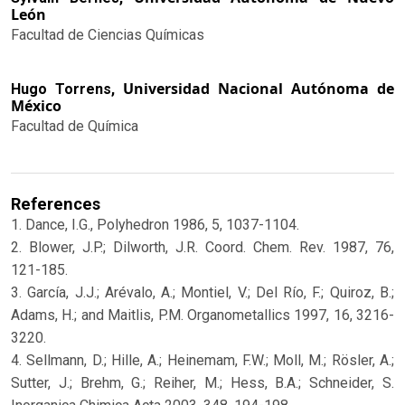
León
Facultad de Ciencias Químicas
Universidad Nacional Autónoma de
Hugo Torrens,
México
Facultad de Química
References
1. Dance, I.G., Polyhedron 1986, 5, 1037-1104.
2. Blower, J.P.; Dilworth, J.R. Coord. Chem. Rev. 1987, 76,
121-185.
3. García, J.J.; Arévalo, A.; Montiel, V.; Del Río, F.; Quiroz, B.;
Adams, H.; and Maitlis, P.M. Organometallics 1997, 16, 3216-
3220.
4. Sellmann, D.; Hille, A.; Heinemam, F.W.; Moll, M.; Rösler, A.;
Sutter, J.; Brehm, G.; Reiher, M.; Hess, B.A.; Schneider, S.