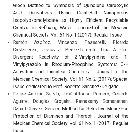
Green Method to Synthesis of Quinolone Carboxylic
Acid Derivatives Using Giant-Ball Nanoporous
Isopolyoxomolybdate as Highly Efficient Recyclable
Catalyst in Refluxing Water
,
Journal of the Mexican
Chemical Society: Vol. 61 No. 1 (2017): Regular Issue
Ramón Azpíroz, Vincenzo Passarelli, Ricardo
Castarlenas, Jesús J. Pérez-Torrente, Luis A. Oro,
Divergent Reactivity of 2-Vinylpyridine and 1-
Vinylpyrazole in Rhodium-Phosphine Systems: C-H
Activation and Dinuclear Chemistry
,
Journal of the
Mexican Chemical Society: Vol. 61 No. 2 (2017): Special
Issue dedicated to Prof. Roberto Sánchez-Delgado
Felipe Antonio Servín, José Alfonso Romero, Gerardo
Aguirre, Douglas Grotjahn, Ratnasamy Somanathan,
Daniel Chávez,
General Method for Selective Mono-Boc
Protection of Diamines and Thereof
,
Journal of the
Mexican Chemical Society: Vol. 61 No. 1 (2017): Regular
Issue