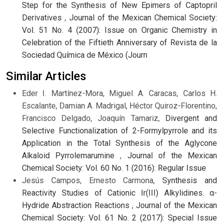
Step for the Synthesis of New Epimers of Captopril
Derivatives
,
Journal of the Mexican Chemical Society:
Vol. 51 No. 4 (2007): Issue on Organic Chemistry in
Celebration of the Fiftieth Anniversary of Revista de la
Sociedad Química de México (Journ
Similar Articles
Eder I. Martínez-Mora, Miguel A. Caracas, Carlos H.
Escalante, Damian A. Madrigal, Héctor Quiroz-Florentino,
Francisco Delgado, Joaquín Tamariz,
Divergent and
Selective Functionalization of 2-Formylpyrrole and its
Application in the Total Synthesis of the Aglycone
Alkaloid Pyrrolemarumine
,
Journal of the Mexican
Chemical Society: Vol. 60 No. 1 (2016): Regular Issue
Jesús Campos, Ernesto Carmona,
Synthesis and
Reactivity Studies of Cationic Ir(III) Alkylidines. α-
Hydride Abstraction Reactions
,
Journal of the Mexican
Chemical Society: Vol. 61 No. 2 (2017): Special Issue