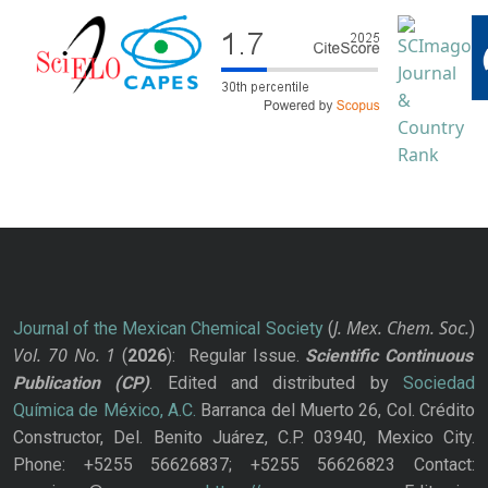
J. Mex. Chem. Soc.
Journal of the Mexican Chemical Society
(
)
Vol. 70
No.
1
(
2026
): Regular Issue.
Scientific Continuous
Publication
(CP)
. Edited and distributed by
Sociedad
Química de México, A.C.
Barranca del Muerto 26, Col. Crédito
Constructor, Del. Benito Juárez, C.P. 03940, Mexico City.
Phone: +5255 56626837; +5255 56626823 Contact: