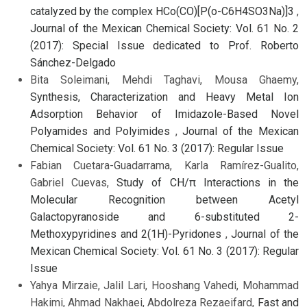
catalyzed by the complex HCo(CO)[P(o-C6H4SO3Na)]3
,
Journal of the Mexican Chemical Society: Vol. 61 No. 2
(2017): Special Issue dedicated to Prof. Roberto
Sánchez-Delgado
Bita Soleimani, Mehdi Taghavi, Mousa Ghaemy,
Synthesis, Characterization and Heavy Metal Ion
Adsorption Behavior of Imidazole-Based Novel
Polyamides and Polyimides
,
Journal of the Mexican
Chemical Society: Vol. 61 No. 3 (2017): Regular Issue
Fabian Cuetara-Guadarrama, Karla Ramírez-Gualito,
Gabriel Cuevas,
Study of CH/π Interactions in the
Molecular Recognition between Acetyl
Galactopyranoside and 6-substituted 2-
Methoxypyridines and 2(1H)-Pyridones
,
Journal of the
Mexican Chemical Society: Vol. 61 No. 3 (2017): Regular
Issue
Yahya Mirzaie, Jalil Lari, Hooshang Vahedi, Mohammad
Hakimi, Ahmad Nakhaei, Abdolreza Rezaeifard,
Fast and