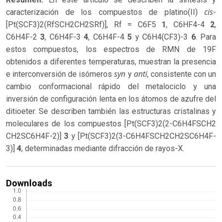
cis
caracterización de los compuestos de platino(II)
-
[Pt(SCF3)2(RfSCH2CH2SRf)], Rf = C6F5
1
, C6HF4-4
2
,
C6H4F-2
3
, C6H4F-3
4
, C6H4F-4
5
y C6H4(CF3)-3
6
. Para
estos compuestos, los espectros de RMN de 19F
obtenidos a diferentes temperaturas, muestran la presencia
syn
anti
e interconversión de isómeros
y
, consistente con un
cambio conformacional rápido del metalociclo y una
inversión de configuración lenta en los átomos de azufre del
ditioeter. Se describen también las estructuras cristalinas y
moleculares de los compuestos [Pt(SCF3)2(2-C6H4FSCH2
CH2SC6H4F-2)]
3
y [Pt(SCF3)2(3-C6H4FSCH2CH2SC6H4F-
3)]
4
, determinadas mediante difracción de rayos-X.
Downloads