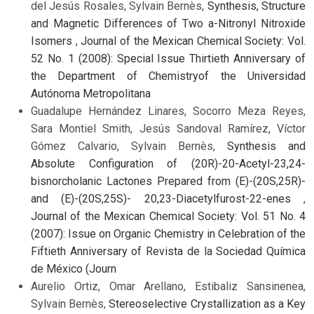
del Jesús Rosales, Sylvain Bernès,
Synthesis, Structure
and Magnetic Differences of Two a-Nitronyl Nitroxide
Isomers
,
Journal of the Mexican Chemical Society: Vol.
52 No. 1 (2008): Special Issue Thirtieth Anniversary of
the Department of Chemistryof the Universidad
Autónoma Metropolitana
Guadalupe Hernández Linares, Socorro Meza Reyes,
Sara Montiel Smith, Jesús Sandoval Ramírez, Víctor
Gómez Calvario, Sylvain Bernès,
Synthesis and
Absolute Configuration of (20R)-20-Acetyl-23,24-
bisnorcholanic Lactones Prepared from (E)-(20S,25R)-
and (E)-(20S,25S)- 20,23-Diacetylfurost-22-enes
,
Journal of the Mexican Chemical Society: Vol. 51 No. 4
(2007): Issue on Organic Chemistry in Celebration of the
Fiftieth Anniversary of Revista de la Sociedad Química
de México (Journ
Aurelio Ortiz, Omar Arellano, Estibaliz Sansinenea,
Sylvain Bernès,
Stereoselective Crystallization as a Key