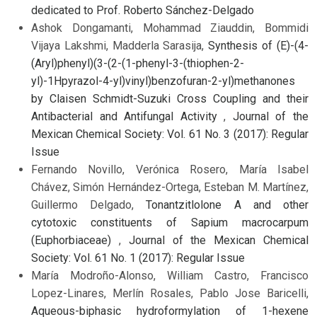
dedicated to Prof. Roberto Sánchez-Delgado
Ashok Dongamanti, Mohammad Ziauddin, Bommidi
Vijaya Lakshmi, Madderla Sarasija,
Synthesis of (E)-(4-
(Aryl)phenyl)(3-(2-(1-phenyl-3-(thiophen-2-
yl)-1Hpyrazol-4-yl)vinyl)benzofuran-2-yl)methanones
by Claisen Schmidt-Suzuki Cross Coupling and their
Antibacterial and Antifungal Activity
,
Journal of the
Mexican Chemical Society: Vol. 61 No. 3 (2017): Regular
Issue
Fernando Novillo, Verónica Rosero, María Isabel
Chávez, Simón Hernández-Ortega, Esteban M. Martínez,
Guillermo Delgado,
Tonantzitlolone A and other
cytotoxic constituents of Sapium macrocarpum
(Euphorbiaceae)
,
Journal of the Mexican Chemical
Society: Vol. 61 No. 1 (2017): Regular Issue
María Modroño-Alonso, William Castro, Francisco
Lopez-Linares, Merlín Rosales, Pablo Jose Baricelli,
Aqueous-biphasic hydroformylation of 1-hexene