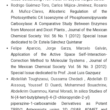
Rodrigo Güémez-Toro, Carlos Mújica-Jiménez, Rosario
A. Muñoz-Clares,
Allosteric Regulation of the
Photosynthetic C4 Isoenzyme of Phosphoenolpyruvate
Carboxylase: A Comparative Study Between Enzymes
from Monocot and Dicot Plants
,
Journal of the Mexican
Chemical Society: Vol. 56 No. 1 (2012): Special Issue
dedicated to Dr. Estela Sánchez Quintanar
Felipe Aparicio, Jorge Garza, Marcelo Galván,
Application of the Active Space Self-Interaction-
Correction Method to Molecular Systems
,
Journal of
the Mexican Chemical Society: Vol. 56 No. 3 (2012):
Special Issue dedicated to Prof. José Luis Gazquez
Abdelilah Toughzaoui, Oussama Chedadi , Abdellah El
Aissouq, Youssef El Ouardi, Mohammed Bouachrine,
Abdelkrim Ouammou, Kamal Moradi,
In silico Studies of
N-(4-tert-butylphenyl)-4-(3-chloropyridin-2-yl)
piperazine-1-carboxamide Derivatives as Potent
TRPV1 Antagonists using 3D QSAR, ADMET and