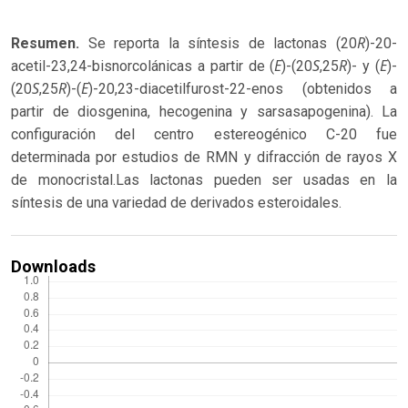
R
Resumen.
Se reporta la síntesis de lactonas (20
)-20-
E
S
R
E
acetil-23,24-bisnorcolánicas a partir de (
)-(20
,25
)- y (
)-
S
R
E
(20
,25
)-(
)-20,23-diacetilfurost-22-enos (obtenidos a
partir de diosgenina, hecogenina y sarsasapogenina). La
configuración del centro estereogénico C-20 fue
determinada por estudios de RMN y difracción de rayos X
de monocristal.Las lactonas pueden ser usadas en la
síntesis de una variedad de derivados esteroidales.
Downloads