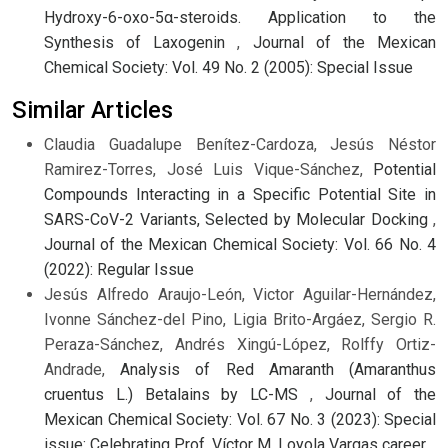
Hydroxy-6-oxo-5α-steroids. Application to the
Synthesis of Laxogenin
,
Journal of the Mexican
Chemical Society: Vol. 49 No. 2 (2005): Special Issue
Similar Articles
Claudia Guadalupe Benítez-Cardoza, Jesús Néstor
Ramirez-Torres, José Luis Vique-Sánchez,
Potential
Compounds Interacting in a Specific Potential Site in
SARS-CoV-2 Variants, Selected by Molecular Docking
,
Journal of the Mexican Chemical Society: Vol. 66 No. 4
(2022): Regular Issue
Jesús Alfredo Araujo-León, Victor Aguilar-Hernández,
Ivonne Sánchez-del Pino, Ligia Brito-Argáez, Sergio R.
Peraza-Sánchez, Andrés Xingú-López, Rolffy Ortiz-
Andrade,
Analysis of Red Amaranth (Amaranthus
cruentus L.) Betalains by LC-MS
,
Journal of the
Mexican Chemical Society: Vol. 67 No. 3 (2023): Special
issue: Celebrating Prof. Víctor M. Loyola Vargas career