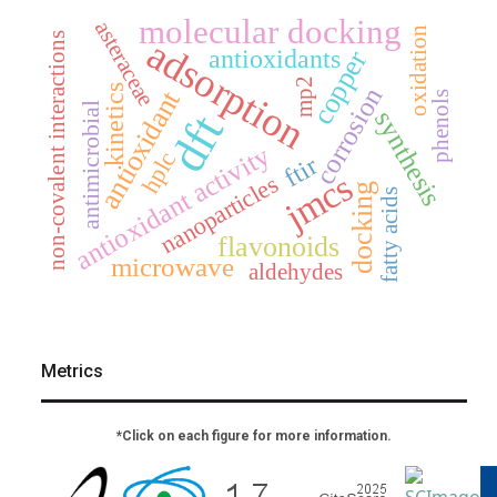
molecular docking
asteraceae
oxidation
non-covalent interactions
adsorption
antioxidants
copper
mp2
corrosion
kinetics
antioxidant
phenols
antimicrobial
synthesis
dft
antioxidant activity
hplc
ftir
jmcs
nanoparticles
docking
fatty acids
flavonoids
microwave
aldehydes
Metrics
*Click on each figure for more information.