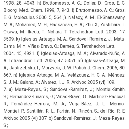
1998, 28, 4043. h) Bruttomesso, A. C.; Doller, D.; Gros, E. G.
Bioorg. Med. Chem. 1999, 7, 943. i) Bruttomesso, A. C.; Gros,
E. G. Molecules 2000, 5, 564. j). Nafady, A. M.; El-Shanawany,
M. A.; Mohamed, M. H.; Hassanean, H. A.; Zhu, X.; Yoshihara, T.;
Okawa, M.; Ikeda, T.; Nohara, T. Tetrahedron Lett. 2003, 17,
3509. k) Iglesias-Arteaga, M. A., Sandoval-Ramírez, J.; Mata-
Esma. M. Y.; Viñas-Bravo, O.; Bernès, S. Tetrahedron Lett.
2004, 45, 4921. l) Iglesias-Arteaga, M. A.; Alvarado-Nuño, A.
A. Tetrahedron Lett. 2006, 47, 5351. m) Iglesias-Arteaga, M.
A.; Jastrzebska, I.; Morzycki, J. W. Polish J. Chem., 2006, 80,
667. n) Iglesias-Arteaga, M. A.; Velázquez, H. G. A.; Méndez,
S. J. M.; Galano, A.; Álvarez, I. J. R. Arkivoc 2005 (vi) 109.
7. a) Meza-Reyes, S.; Sandoval-Ramírez, J.; Montiel-Smith,
S.; Hernández-Linares, G.; Viñas-Bravo, O.; Martínez-Pascual,
R.; Fernández-Herrera, M. A.; Vega-Báez, J. L.; Merino-
Montiel, P.; Santillán, R. L.; Farfán, N.; Rincón, S.; del Río, R. E.
Arkivoc 2005 (vi) 307. b) Sandoval-Ramírez, J.; Meza-Reyes,
S.;