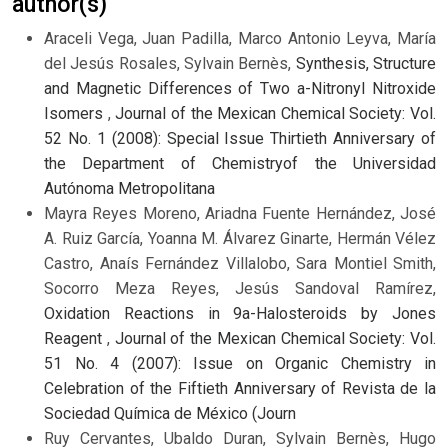
author(s)
Araceli Vega, Juan Padilla, Marco Antonio Leyva, María
del Jesús Rosales, Sylvain Bernès,
Synthesis, Structure
and Magnetic Differences of Two a-Nitronyl Nitroxide
Isomers
,
Journal of the Mexican Chemical Society: Vol.
52 No. 1 (2008): Special Issue Thirtieth Anniversary of
the Department of Chemistryof the Universidad
Autónoma Metropolitana
Mayra Reyes Moreno, Ariadna Fuente Hernández, José
A. Ruiz García, Yoanna M. Álvarez Ginarte, Hermán Vélez
Castro, Anaís Fernández Villalobo, Sara Montiel Smith,
Socorro Meza Reyes, Jesús Sandoval Ramírez,
Oxidation Reactions in 9a-Halosteroids by Jones
Reagent
,
Journal of the Mexican Chemical Society: Vol.
51 No. 4 (2007): Issue on Organic Chemistry in
Celebration of the Fiftieth Anniversary of Revista de la
Sociedad Química de México (Journ
Ruy Cervantes, Ubaldo Duran, Sylvain Bernès, Hugo