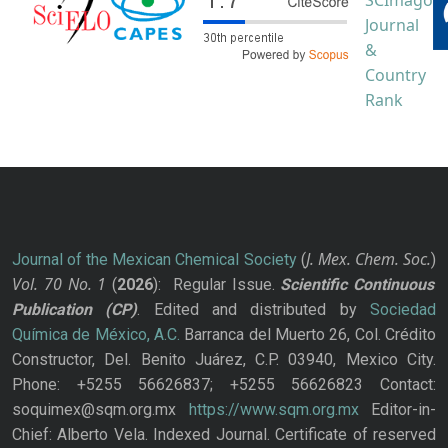
J. Mex. Chem. Soc.
Journal of the Mexican Chemical Society
(
)
Vol. 70
No.
1
(
2026
): Regular Issue.
Scientific Continuous
Publication
(CP)
. Edited and distributed by
Sociedad
Química de México, A.C.
Barranca del Muerto 26, Col. Crédito
Constructor, Del. Benito Juárez, C.P. 03940, Mexico City.
Phone: +5255 56626837; +5255 56626823 Contact:
soquimex@sqm.org.mx
https://www.sqm.org.mx
Editor-in-
Chief: Alberto Vela. Indexed Journal. Certificate of reserved