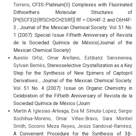
Torrens,
CF3S-Platinum(II) Complexes with Fluorinated
Dithioethers. Molecular Structures of
[Pt(SCF3)2(RfSCH2CH2SRf)] Rf = C6H4F-2 and C6H4F-
3
,
Journal of the Mexican Chemical Society: Vol. 51 No.
1 (2007): Special Issue Fiftieth Anniversary of Revista
de la Sociedad Química de México(Journal of the
Mexican Chemical Society)
Aurelio Ortiz, Omar Arellano, Estibaliz Sansinenea,
Sylvain Bernès,
Stereoselective Crystallization as a Key
Step for the Synthesis of New Epimers of Captopril
Derivatives
,
Journal of the Mexican Chemical Society:
Vol. 51 No. 4 (2007): Issue on Organic Chemistry in
Celebration of the Fiftieth Anniversary of Revista de la
Sociedad Química de México (Journ
Martín A. Iglesias-Arteaga, Eva M. Símuta-Lopez, Sergio
Xochihua-Moreno, Omar Viñas-Bravo, Sara Montiel
Smith, Socorro Meza Reyes, Jesús Sandoval-Ramírez,
A Convenient Procedure for the Synthesis of 3β-