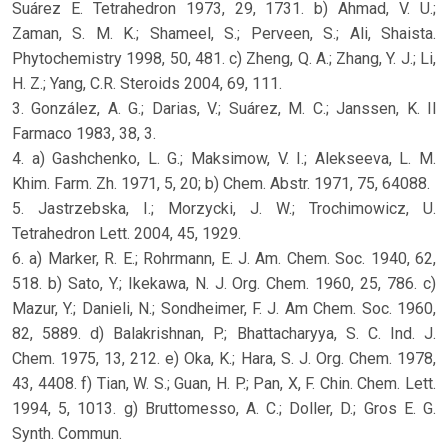
Suárez E. Tetrahedron 1973, 29, 1731. b) Ahmad, V. U.;
Zaman, S. M. K.; Shameel, S.; Perveen, S.; Ali, Shaista.
Phytochemistry 1998, 50, 481. c) Zheng, Q. A.; Zhang, Y. J.; Li,
H. Z.; Yang, C.R. Steroids 2004, 69, 111.
3. González, A. G.; Darias, V.; Suárez, M. C.; Janssen, K. Il
Farmaco 1983, 38, 3.
4. a) Gashchenko, L. G.; Maksimow, V. I.; Alekseeva, L. M.
Khim. Farm. Zh. 1971, 5, 20; b) Chem. Abstr. 1971, 75, 64088.
5. Jastrzebska, I.; Morzycki, J. W.; Trochimowicz, U.
Tetrahedron Lett. 2004, 45, 1929.
6. a) Marker, R. E.; Rohrmann, E. J. Am. Chem. Soc. 1940, 62,
518. b) Sato, Y.; Ikekawa, N. J. Org. Chem. 1960, 25, 786. c)
Mazur, Y.; Danieli, N.; Sondheimer, F. J. Am Chem. Soc. 1960,
82, 5889. d) Balakrishnan, P.; Bhattacharyya, S. C. Ind. J.
Chem. 1975, 13, 212. e) Oka, K.; Hara, S. J. Org. Chem. 1978,
43, 4408. f) Tian, W. S.; Guan, H. P.; Pan, X, F. Chin. Chem. Lett.
1994, 5, 1013. g) Bruttomesso, A. C.; Doller, D.; Gros E. G.
Synth. Commun.