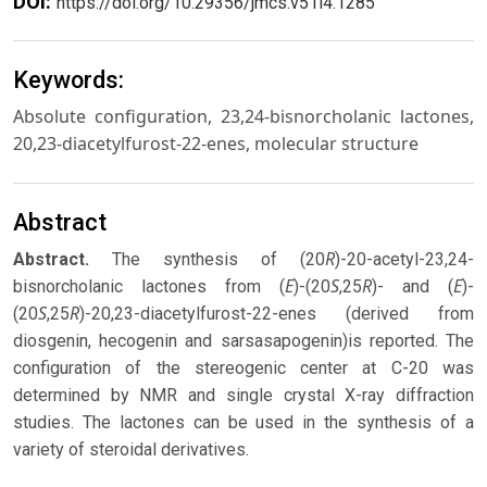
DOI:
https://doi.org/10.29356/jmcs.v51i4.1285
Keywords:
Absolute configuration, 23,24-bisnorcholanic lactones,
20,23-diacetylfurost-22-enes, molecular structure
Abstract
R
Abstract.
The synthesis of (20
)-20-acetyl-23,24-
E
S
R
E
bisnorcholanic lactones from (
)-(20
,25
)- and (
)-
S
R
(20
,25
)-20,23-diacetylfurost-22-enes (derived from
diosgenin, hecogenin and sarsasapogenin)is reported. The
configuration of the stereogenic center at C-20 was
determined by NMR and single crystal X-ray diffraction
studies. The lactones can be used in the synthesis of a
variety of steroidal derivatives.