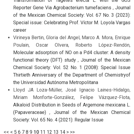
Transformation of Tagetes erecta L. with the GUS
Reporter Gene Via Agrobacterium tumefaciens
,
Journal
of the Mexican Chemical Society: Vol. 67 No. 3 (2023):
Special issue: Celebrating Prof. Víctor M. Loyola Vargas
career
Virineya Bertin, Gloria del Angel, Marco A. Mora, Enrique
Poulain, Oscar Olvera, Roberto López-Rendón,
Molecular adsorption of NO on a Pd4 cluster: A density
functional theory (DFT) study
,
Journal of the Mexican
Chemical Society: Vol. 52 No. 1 (2008): Special Issue
Thirtieth Anniversary of the Department of Chemistryof
the Universidad Autónoma Metropolitana
Lloyd JA Loza-Müller, José Ignacio Laines-Hidalgo,
Miriam Monforte-González, Felipe Vázquez-Flota,
Alkaloid Distribution in Seeds of Argemone mexicana L.
(Papaveraceae)
,
Journal of the Mexican Chemical
Society: Vol. 65 No. 4 (2021): Regular Issue
<<
<
5
6
7
8
9
10
11
12
13
14
>
>>