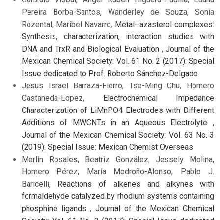
Pereira Borba-Santos, Wanderley de Souza, Sonia
Rozental, Maribel Navarro,
Metal–azasterol complexes:
Synthesis, characterization, interaction studies with
DNA and TrxR and Biological Evaluation
,
Journal of the
Mexican Chemical Society: Vol. 61 No. 2 (2017): Special
Issue dedicated to Prof. Roberto Sánchez-Delgado
Jesus Israel Barraza-Fierro, Tse-Ming Chu, Homero
Castaneda-Lopez,
Electrochemical Impedance
Characterization of LiMnPO4 Electrodes with Different
Additions of MWCNTs in an Aqueous Electrolyte
,
Journal of the Mexican Chemical Society: Vol. 63 No. 3
(2019): Special Issue: Mexican Chemist Overseas
Merlín Rosales, Beatriz González, Jessely Molina,
Homero Pérez, María Modroño-Alonso, Pablo J.
Baricelli,
Reactions of alkenes and alkynes with
formaldehyde catalyzed by rhodium systems containing
phosphine ligands
,
Journal of the Mexican Chemical