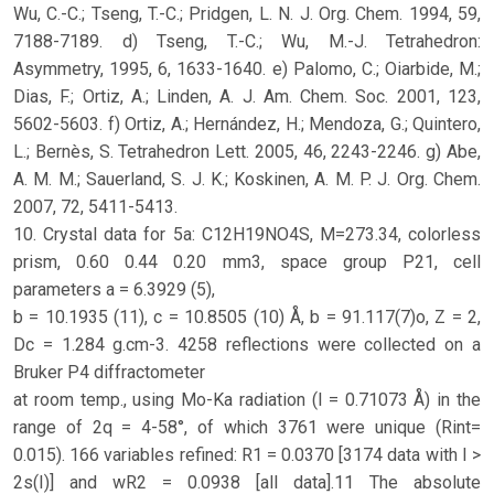
Wu, C.-C.; Tseng, T.-C.; Pridgen, L. N. J. Org. Chem. 1994, 59,
7188-7189. d) Tseng, T.-C.; Wu, M.-J. Tetrahedron:
Asymmetry, 1995, 6, 1633-1640. e) Palomo, C.; Oiarbide, M.;
Dias, F.; Ortiz, A.; Linden, A. J. Am. Chem. Soc. 2001, 123,
5602-5603. f) Ortiz, A.; Hernández, H.; Mendoza, G.; Quintero,
L.; Bernès, S. Tetrahedron Lett. 2005, 46, 2243-2246. g) Abe,
A. M. M.; Sauerland, S. J. K.; Koskinen, A. M. P. J. Org. Chem.
2007, 72, 5411-5413.
10. Crystal data for 5a: C12H19NO4S, M=273.34, colorless
prism, 0.60 0.44 0.20 mm3, space group P21, cell
parameters a = 6.3929 (5),
b = 10.1935 (11), c = 10.8505 (10) Å, b = 91.117(7)o, Z = 2,
Dc = 1.284 g.cm-3. 4258 reflections were collected on a
Bruker P4 diffractometer
at room temp., using Mo-Ka radiation (l = 0.71073 Å) in the
range of 2q = 4-58°, of which 3761 were unique (Rint=
0.015). 166 variables refined: R1 = 0.0370 [3174 data with I >
2s(I)] and wR2 = 0.0938 [all data].11 The absolute