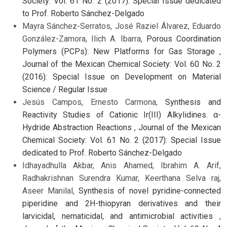
Society: Vol. 61 No. 2 (2017): Special Issue dedicated
to Prof. Roberto Sánchez-Delgado
Mayra Sánchez-Serratos, José Raziel Álvarez, Eduardo
González-Zamora, Ilich A. Ibarra,
Porous Coordination
Polymers (PCPs): New Platforms for Gas Storage
,
Journal of the Mexican Chemical Society: Vol. 60 No. 2
(2016): Special Issue on Development on Material
Science / Regular Issue
Jesús Campos, Ernesto Carmona,
Synthesis and
Reactivity Studies of Cationic Ir(III) Alkylidines. α-
Hydride Abstraction Reactions
,
Journal of the Mexican
Chemical Society: Vol. 61 No. 2 (2017): Special Issue
dedicated to Prof. Roberto Sánchez-Delgado
Idhayadhulla Akbar, Anis Ahamed, Ibrahim A. Arif,
Radhakrishnan Surendra Kumar, Keerthana Selva raj,
Aseer Manilal,
Synthesis of novel pyridine-connected
piperidine and 2H-thiopyran derivatives and their
larvicidal, nematicidal, and antimicrobial activities
,