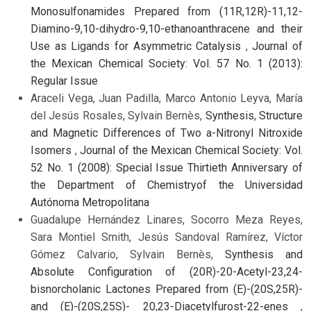
Monosulfonamides Prepared from (11R,12R)-11,12-
Diamino-9,10-dihydro-9,10-ethanoanthracene and their
Use as Ligands for Asymmetric Catalysis
,
Journal of
the Mexican Chemical Society: Vol. 57 No. 1 (2013):
Regular Issue
Araceli Vega, Juan Padilla, Marco Antonio Leyva, María
del Jesús Rosales, Sylvain Bernès,
Synthesis, Structure
and Magnetic Differences of Two a-Nitronyl Nitroxide
Isomers
,
Journal of the Mexican Chemical Society: Vol.
52 No. 1 (2008): Special Issue Thirtieth Anniversary of
the Department of Chemistryof the Universidad
Autónoma Metropolitana
Guadalupe Hernández Linares, Socorro Meza Reyes,
Sara Montiel Smith, Jesús Sandoval Ramírez, Víctor
Gómez Calvario, Sylvain Bernès,
Synthesis and
Absolute Configuration of (20R)-20-Acetyl-23,24-
bisnorcholanic Lactones Prepared from (E)-(20S,25R)-
and (E)-(20S,25S)- 20,23-Diacetylfurost-22-enes
,