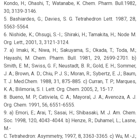
Kondo, H.; Ohashi, T.; Watanabe, K. Chem. Pharm. Bull.1982,
30, 3139-3146.
5. Bashiardes, G.; Davies, S. G. Tetrahedron Lett. 1987, 28,
5563-5564.
6. Nishide, K.; Ohsugi, S.-I.; Shiraki, H.; Tamakita, H.; Node M.
Org. Lett., 2001, 3, 3121-3124.
7. a) Imaki, K.; Niwa, H.; Sakuyama, S.; Okada, T.; Toda, M.;
Hayashi, M. Chem. Pharm. Bull. 1981, 29, 2699-2701. b)
Smith, E. M.; Swiss, G. F.; Neustadt, B. R.; Gold, E. H.; Sommer,
J. A.; Brown, A. D.; Chiu, P. J. S.; Moran, R.; Sybertz, E. J.; Baum,
T. J. Med.Chem. 1988, 31, 875-885. c) Curran, T. P.; Marques,
K. A.; Bilimoria, S. I. Lett. Org. Chem. 2005, 2, 15-17.
8. Bueno, M. P.; Cativiela, C. A.; Mayoral, J. A.; Avenoza, A. J.
Org. Chem. 1991, 56, 6551-6555.
9. a) Emori, E.; Arai, T.; Sasai, H.; Shibasaki, M. J. Am. Chem.
Soc. 1998, 120, 4043-4044. b) Henze, R.; Duhamel, L.; Lasne,
M.-
C. Tetrahedron: Asymmetry, 1997, 8, 3363-3365. c) Wu, M.-J.;