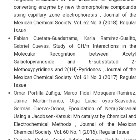
converting enzyme by new thiomorpholine compounds
using capillary zone electrophoresis
,
Journal of the
Mexican Chemical Society: Vol. 62 No. 3 (2018): Regular
Issue
Fabian Cuetara-Guadarrama, Karla Ramírez-Gualito,
Gabriel Cuevas,
Study of CH/π Interactions in the
Molecular Recognition between Acetyl
Galactopyranoside and 6-substituted 2-
Methoxypyridines and 2(1H)-Pyridones
,
Journal of the
Mexican Chemical Society: Vol. 61 No. 3 (2017): Regular
Issue
Omar Portilla-Zuñiga, Marco Fidel Mosquera-Ramírez,
Jaime Martín-Franco, Olga Lucía oyos-Saavedra,
Germán Cuervo-Ochoa,
Epoxidation of Neral/Geranial
Using a Jacobsen-Katsuki Mn catalyst by Chemical and
Electrochemical Methods
,
Journal of the Mexican
Chemical Society: Vol. 60 No. 1 (2016): Regular Issue
Gonzalo Visbal, Angel Rubén Higuera-Padilla, Luana