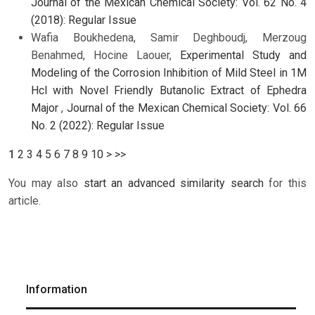
Journal of the Mexican Chemical Society: Vol. 62 No. 4
(2018): Regular Issue
Wafia Boukhedena, Samir Deghboudj, Merzoug
Benahmed, Hocine Laouer,
Experimental Study and
Modeling of the Corrosion Inhibition of Mild Steel in 1M
Hcl with Novel Friendly Butanolic Extract of Ephedra
Major
,
Journal of the Mexican Chemical Society: Vol. 66
No. 2 (2022): Regular Issue
1
2
3
4
5
6
7
8
9
10
>
>>
You may also
start an advanced similarity search
for this
article.
Information