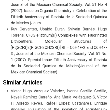
Journal of the Mexican Chemical Society: Vol. 51 No. 4
(2007): Issue on Organic Chemistry in Celebration of the
Fiftieth Anniversary of Revista de la Sociedad Química
de México (Journ
Ruy Cervantes, Ubaldo Duran, Sylvain Bernès, Hugo
Torrens,
CF3S-Platinum(II) Complexes with Fluorinated
Dithioethers. Molecular Structures of
[Pt(SCF3)2(RfSCH2CH2SRf)] Rf = C6H4F-2 and C6H4F-
3
,
Journal of the Mexican Chemical Society: Vol. 51 No.
1 (2007): Special Issue Fiftieth Anniversary of Revista
de la Sociedad Química de México(Journal of the
Mexican Chemical Society)
Similar Articles
Victor Hugo Vazquez-Valadez, Ivonne Carrillo Cedillo,
Nayeli Ramírez Carreño, Ana María Velázquez-S, Víctor
H. Abrego Reyes, Rafael López Castañares, Enrique
Angeles,
Evaluation of the inhibition of angiotensin-