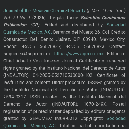
J. Mex. Chem. Soc.
Journal of the Mexican Chemical Society
(
)
Vol. 70
No.
1
(
2026
): Regular Issue.
Scientific Continuous
Publication
(CP)
. Edited and distributed by
Sociedad
Química de México, A.C.
Barranca del Muerto 26, Col. Crédito
Constructor, Del. Benito Juárez, C.P. 03940, Mexico City.
Phone: +5255 56626837; +5255 56626823 Contact:
soquimex@sqm.org.mx
https://www.sqm.org.mx
Editor-in-
Chief: Alberto Vela. Indexed Journal. Certificate of reserved
rights granted by the Instituto Nacional del Derecho de Autor
(INDAUTOR): 04-2005-052710530600-102. Certificate of
lawful title and content: Under procedure. ISSN-e granted by
the Instituto Nacional del Derecho de Autor (INDAUTOR):
2594-0317. ISSN granted by the Instituto Nacional del
Derecho de Autor (INDAUTOR): 1870-249X. Postal
registration of printed matter deposited by editors or agents
granted by SEPOMEX: IM09-0312 Copyright©
Sociedad
Química de México, A.C.
Total or partial reproduction is