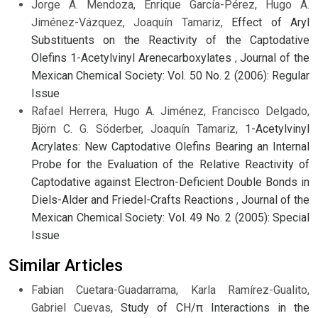
Jorge A. Mendoza, Enrique García-Pérez, Hugo A.
Jiménez-Vázquez, Joaquín Tamariz,
Effect of Aryl
Substituents on the Reactivity of the Captodative
Olefins 1-Acetylvinyl Arenecarboxylates
,
Journal of the
Mexican Chemical Society: Vol. 50 No. 2 (2006): Regular
Issue
Rafael Herrera, Hugo A. Jiménez, Francisco Delgado,
Björn C. G. Söderber, Joaquín Tamariz,
1-Acetylvinyl
Acrylates: New Captodative Olefins Bearing an Internal
Probe for the Evaluation of the Relative Reactivity of
Captodative against Electron-Deficient Double Bonds in
Diels-Alder and Friedel-Crafts Reactions
,
Journal of the
Mexican Chemical Society: Vol. 49 No. 2 (2005): Special
Issue
Similar Articles
Fabian Cuetara-Guadarrama, Karla Ramírez-Gualito,
Gabriel Cuevas,
Study of CH/π Interactions in the