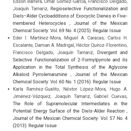
Edson Barrera, Omar Gómez-García, Francisco Delgado,
Joaquín Tamariz,
Regioselective Functionalization and
Diels–Alder Cycloadditions of Exocyclic Dienes in Five-
membered Heterocycles
,
Journal of the Mexican
Chemical Society: Vol. 69 No. 4 (2025): Regular Issue
Eder I. Martínez-Mora, Miguel A. Caracas, Carlos H.
Escalante, Damian A. Madrigal, Héctor Quiroz-Florentino,
Francisco Delgado, Joaquín Tamariz,
Divergent and
Selective Functionalization of 2-Formylpyrrole and its
Application in the Total Synthesis of the Aglycone
Alkaloid Pyrrolemarumine
,
Journal of the Mexican
Chemical Society: Vol. 60 No. 1 (2016): Regular Issue
Karla Ramírez-Gualito, Néstor López-Mora, Hugo A.
Jiménez-Vázquez, Joaquín Tamariz, Gabriel Cuevas,
The Role of Supramolecular Intermediates in the
Potential Energy Surface of the Diels-Alder Reaction
,
Journal of the Mexican Chemical Society: Vol. 57 No. 4
(2013): Regular Issue