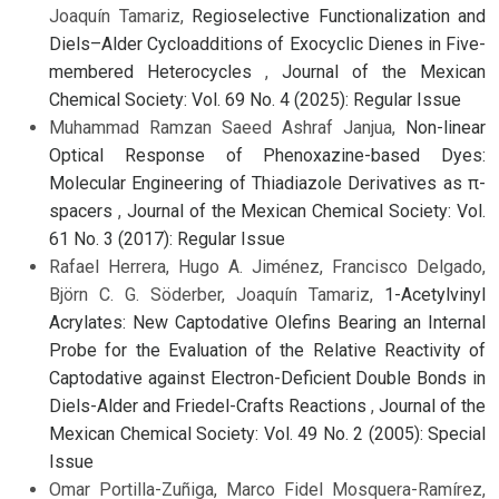
Joaquín Tamariz,
Regioselective Functionalization and
Diels–Alder Cycloadditions of Exocyclic Dienes in Five-
membered Heterocycles
,
Journal of the Mexican
Chemical Society: Vol. 69 No. 4 (2025): Regular Issue
Muhammad Ramzan Saeed Ashraf Janjua,
Non-linear
Optical Response of Phenoxazine-based Dyes:
Molecular Engineering of Thiadiazole Derivatives as π-
spacers
,
Journal of the Mexican Chemical Society: Vol.
61 No. 3 (2017): Regular Issue
Rafael Herrera, Hugo A. Jiménez, Francisco Delgado,
Björn C. G. Söderber, Joaquín Tamariz,
1-Acetylvinyl
Acrylates: New Captodative Olefins Bearing an Internal
Probe for the Evaluation of the Relative Reactivity of
Captodative against Electron-Deficient Double Bonds in
Diels-Alder and Friedel-Crafts Reactions
,
Journal of the
Mexican Chemical Society: Vol. 49 No. 2 (2005): Special
Issue
Omar Portilla-Zuñiga, Marco Fidel Mosquera-Ramírez,