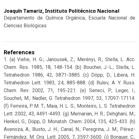
Instituto Politécnico Nacional
Joaquín Tamariz,
Departamento de Química Orgánica, Escuela Nacional de
Ciencias Biológicas
References
1. (a) Viehe, H. G.; Janousek, Z.; Merényi, R.; Stella, L. Acc.
Chem. Res. 1985, 18, 148-154. (b) Boucher, J.-L.; Stella, L.
Tetrahedron 1986, 42, 3871-3885. (c) Döpp, D.; Libera, H.
Tetrahedron Lett. 1983, 24, 885-888. (d) Rulev, A. Y. Russ.
Chem. Rev. 2002, 71, 195-221. (e) Seneci, P.; Leger, I.;
Souchet, M.; Nadler, G. Tetrahedron 1997, 53, 17097-17114.
(f) Ferreira, P. M. T.; Maia, H. L. S.; Monteiro, L. S. Tetrahedron
Lett. 2002, 43, 4491-4493. (g) Memarian, H. R.; Dehghani, M.;
Henkel, G.; Döpp, D. Monatsh. Chem. 2004, 135, 425-433. (h)
Avenoza, A.; Busto, J. H.; Canal, N.; Peregrina, J. M.; Pérez-
Fernández, M. Org. Lett. 2005, 7, 3597-3600. (i) Bonauer, C.;