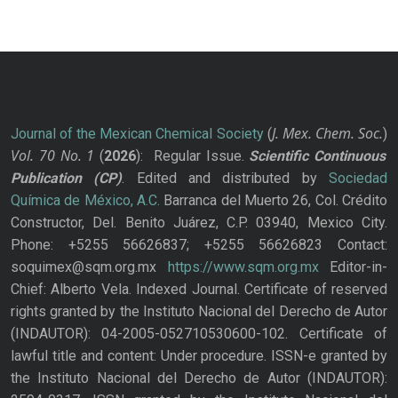
J. Mex. Chem. Soc.
Journal of the Mexican Chemical Society
(
)
Vol. 70
No.
1
(
2026
): Regular Issue.
Scientific Continuous
Publication
(CP)
. Edited and distributed by
Sociedad
Química de México, A.C.
Barranca del Muerto 26, Col. Crédito
Constructor, Del. Benito Juárez, C.P. 03940, Mexico City.
Phone: +5255 56626837; +5255 56626823 Contact:
soquimex@sqm.org.mx
https://www.sqm.org.mx
Editor-in-
Chief: Alberto Vela. Indexed Journal. Certificate of reserved
rights granted by the Instituto Nacional del Derecho de Autor
(INDAUTOR): 04-2005-052710530600-102. Certificate of
lawful title and content: Under procedure. ISSN-e granted by
the Instituto Nacional del Derecho de Autor (INDAUTOR):