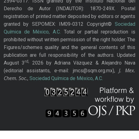
2594-0317. ISSN granted by the Instituto Nacional del
Derecho de Autor (INDAUTOR): 1870-249X. Postal
registration of printed matter deposited by editors or agents
granted by SEPOMEX: IM09-0312 Copyright©
Sociedad
Química de México, A.C.
Total or partial reproduction is
prohibited without written permission of the right holder. The
Figures/schemes quality and the general contents of this
publication are full responsibility of the authors. Updated
rd,
August 3
2026 by Adriana Vázquez & Alejandro Nava
J. Mex.
(editorial assistants, e-mail: jmcs@sqm.org.mx),
Chem. Soc.
,
Sociedad Química de México, A.C.