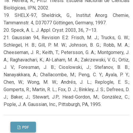
18. Herrera, R., Ph.D. Thesis. Escuela Nacional de Ciencias
Biológicas, IPN, 2002.
19. SHELX-97, Sheldrick, G., Institut Anorg. Chemie,
Tammannstr. 4, D37077 Göttingen, Germany, 1997.
20. Speck, A. L. J. Appl. Cryst. 2003, 36, 7–13.
21. Gaussian 94, Revision E.2: Frisch, M. J.; Trucks, G. W.;
Schlegel, H. B.; Gill, P. M. W.; Johnson, B. G.; Robb, M. A.;
Cheeseman, J. R.; Keith, T.; Petersson, G. A.; Montgomery, J.
A.; Raghavachari, K.; Al-Laham, M. A.; Zakrzewski, V. G.; Ortiz,
J. V.; Foresman, J. B.; Cioslowski, J.; Stefanov, B. B.;
Nanayakkara, A.; Challacombe, M.; Peng, C. Y.; Ayala, P. Y.;
Chen, W.; Wong, M. W.; Andrés, J. L.; Replogle, E. S.;
Gomperts, R.; Martin, R. L.; Fox, D. J.; Binkley, J. S.; Defrees, D.
J.; Baker, J.; Stewart, J.P.; Head-Gordon, M.; González, C.;
Pople, J. A. Gaussian, Inc., Pittsburgh, PA, 1995.
PDF