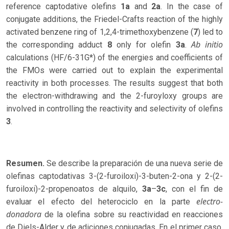
reference captodative olefins
1a
and
2a
. In the case of
conjugate additions, the Friedel-Crafts reaction of the highly
activated benzene ring of 1,2,4-trimethoxybenzene (
7
) led to
Ab initio
the corresponding adduct
8
only for olefin
3a
.
calculations (HF/6-31G*) of the energies and coefficients of
the FMOs were carried out to explain the experimental
reactivity in both processes. The results suggest that both
the electron-withdrawing and the 2-furoyloxy groups are
involved in controlling the reactivity and selectivity of olefins
3
.
Resumen.
Se describe la preparación de una nueva serie de
olefinas captodativas 3-(2-furoiloxi)-3-buten-2-ona y 2-(2-
furoiloxi)-2-propenoatos de alquilo,
3a
–
3c
, con el fin de
electro-
evaluar el efecto del heterociclo en la parte
donadora
de la olefina sobre su reactividad en reacciones
de Diels-Alder y de adiciones conjugadas. En el primer caso,