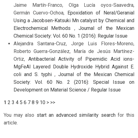
Jaime Martín-Franco, Olga Lucía oyos-Saavedra,
Germán Cuervo-Ochoa,
Epoxidation of Neral/Geranial
Using a Jacobsen-Katsuki Mn catalyst by Chemical and
Electrochemical Methods
,
Journal of the Mexican
Chemical Society: Vol. 60 No. 1 (2016): Regular Issue
Alejandra Santana-Cruz, Jorge Luis Flores-Moreno,
Roberto Guerra-González, María de Jesús Martínez-
Ortiz,
Antibacterial Activity of Pipemidic Acid ions-
MgFeAl Layered Double Hydroxide Hybrid Against E.
coli and S. typhi
,
Journal of the Mexican Chemical
Society: Vol. 60 No. 2 (2016): Special Issue on
Development on Material Science / Regular Issue
1
2
3
4
5
6
7
8
9
10
>
>>
You may also
start an advanced similarity search
for this
article.