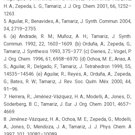
H. A.; Zepeda, L. G.; Tamariz, J. J. Org. Chem. 2001, 66, 1252–
1263.
5. Aguilar, R.; Benavides, A.; Tamariz, J. Synth. Commun. 2004,
34, 2719–2735.
6. (a) Andrade, R. M.; Muñoz, A. H.; Tamariz, J. Synth.
Commun. 1992, 22, 1603–1609. (b) Orduña, A.; Zepeda, G.;
Tamariz, J. Synthesis 1993, 375–377. (c) Dienes, Z.; Vogel, P.
J. Org. Chem. 1996, 61, 6958–6970. (d) Ochoa, M. E.; Arias, A.
S.; Aguilar, R.; Delgado, F.; Tamariz, J. Tetrahedron 1999, 55,
14535–14546. (e) Aguilar, R.; Reyes, A.; Orduña, A.; Zepeda,
G.; Bates, R. W.; Tamariz, J. Rev. Soc. Quím. Méx. 2000, 44,
91–96.
7. Herrera, R.; Jiménez-Vázquez, H. A.; Modelli, A.; Jones, D.;
Söderberg, B. C.; Tamariz, J. Eur. J. Org. Chem. 2001, 4657–
4669.
8. Jiménez-Vázquez, H. A.; Ochoa, M. E.; Zepeda, G.; Modelli,
A.; Jones, D.; Mendoza, J. A.; Tamariz, J. J. Phys. Chem. A
1997, 101, 10082–10089.