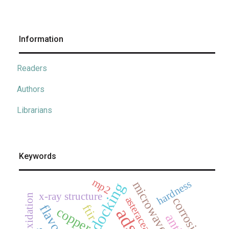
Information
Readers
Authors
Librarians
Keywords
mp2
hardness
microwave
x-ray structure
oxidation
asteraceae
corrosion
ftir
copper