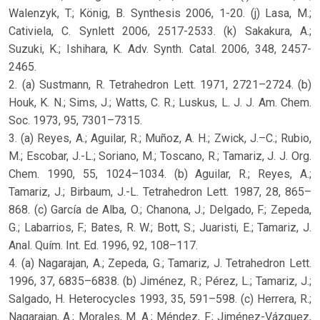
Walenzyk, T.; König, B. Synthesis 2006, 1-20. (j) Lasa, M.;
Cativiela, C. Synlett 2006, 2517-2533. (k) Sakakura, A.;
Suzuki, K.; Ishihara, K. Adv. Synth. Catal. 2006, 348, 2457-
2465.
2. (a) Sustmann, R. Tetrahedron Lett. 1971, 2721–2724. (b)
Houk, K. N.; Sims, J.; Watts, C. R.; Luskus, L. J. J. Am. Chem.
Soc. 1973, 95, 7301–7315.
3. (a) Reyes, A.; Aguilar, R.; Muñoz, A. H.; Zwick, J.–C.; Rubio,
M.; Escobar, J.-L.; Soriano, M.; Toscano, R.; Tamariz, J. J. Org.
Chem. 1990, 55, 1024–1034. (b) Aguilar, R.; Reyes, A.;
Tamariz, J.; Birbaum, J.-L. Tetrahedron Lett. 1987, 28, 865–
868. (c) García de Alba, O.; Chanona, J.; Delgado, F.; Zepeda,
G.; Labarrios, F.; Bates, R. W.; Bott, S.; Juaristi, E.; Tamariz, J.
Anal. Quím. Int. Ed. 1996, 92, 108–117.
4. (a) Nagarajan, A.; Zepeda, G.; Tamariz, J. Tetrahedron Lett.
1996, 37, 6835–6838. (b) Jiménez, R.; Pérez, L.; Tamariz, J.;
Salgado, H. Heterocycles 1993, 35, 591–598. (c) Herrera, R.;
Nagarajan, A.; Morales, M. A.; Méndez, F.; Jiménez-Vázquez,