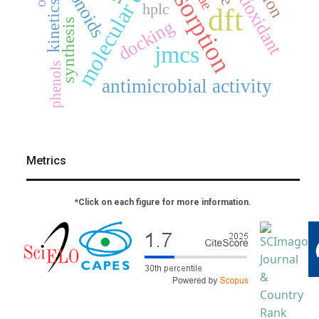
molecular docking
flavonoids
adsorption
antioxidant
kinetics
hplc
dft
synthesis
docking
jmcs
phenols
antimicrobial activity
Metrics
*Click on each figure for more information.