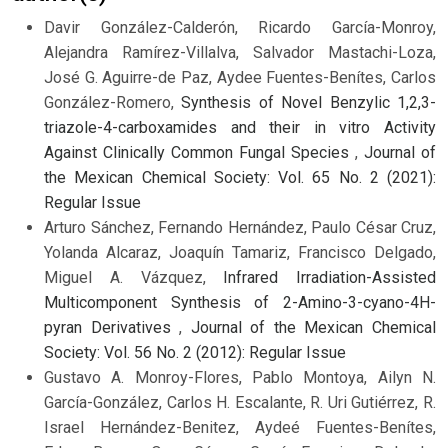
Davir González-Calderón, Ricardo García-Monroy,
Alejandra Ramírez-Villalva, Salvador Mastachi-Loza,
José G. Aguirre-de Paz, Aydee Fuentes-Benítes, Carlos
González-Romero,
Synthesis of Novel Benzylic 1,2,3-
triazole-4-carboxamides and their in vitro Activity
Against Clinically Common Fungal Species
,
Journal of
the Mexican Chemical Society: Vol. 65 No. 2 (2021):
Regular Issue
Arturo Sánchez, Fernando Hernández, Paulo César Cruz,
Yolanda Alcaraz, Joaquín Tamariz, Francisco Delgado,
Miguel A. Vázquez,
Infrared Irradiation-Assisted
Multicomponent Synthesis of 2-Amino-3-cyano-4H-
pyran Derivatives
,
Journal of the Mexican Chemical
Society: Vol. 56 No. 2 (2012): Regular Issue
Gustavo A. Monroy-Flores, Pablo Montoya, Ailyn N.
García-González, Carlos H. Escalante, R. Uri Gutiérrez, R.
Israel Hernández-Benitez, Aydeé Fuentes-Benítes,