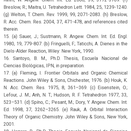
Breslow, R.; Maitra, U. Tetrahedron Lett. 1984, 25, 1239-1240.
(g) Welton, T. Chem. Rev. 1999, 99, 2071-2083. (h) Breslow,
R. Acc. Chem. Res. 2004, 37, 471-478, and references cited
therein.
15. (a) Sauer, J.; Sustmann, R. Angew. Chem. Int. Ed. Engl.
1980, 19, 779-807. (b) Fringuelli, F.; Taticchi, A. Dienes in the
Diels-Alder Reaction, Wiley: New York, 1990.
16. Santoyo, B. M., Ph.D. Thesis, Escuela Nacional de
Ciencias Biológicas, IPN, in preparation.
17. (a) Fleming, I. Frontier Orbitals and Organic Chemical
Reactions. John Wiley & Sons, Chichester, 1976. (b) Houk, K.
N. Acc. Chem. Res. 1975, 8, 361–369. (c) Eisenstein, O.;
Lefour, J. M.; Anh, N. T.; Hudson, R. F. Tetrahedron 1977, 33,
523–531. (d) Spíno, C.; Pesant, M.; Dory, Y. Angew. Chem. Int.
Ed. 1998, 37, 3262–3265. (e) Rauk, A. Orbital Interaction
Theory of Organic Chemistry. John Wiley & Sons, New York,
2001.