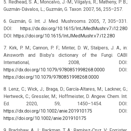
5. Redhead, S. A.; Moncalvo, J.-M.; Vilgalys, R.; Matheny, P. B.;
Guzmán-Dávalos, L.; Guzmán, G. Taxon. 2007, 56, 255–257.
6. Guzmán, G. Int. J. Med. Mushrooms. 2005, 7, 305–331.
DOI:
https://dx.doi.org/10.1615/IntJMedMushr.v7.i12.280
DOI:
https://doi.org/10.1615/IntJMedMushr.v7.i12.280
7. Kirk, P. M.; Cannon, P. F.; Minter, D. W., Stalpers, J. A., in:
Ainsworth and Bisby’s dictionary of the Fungi. CABI
International, 2008, DOI:
https://dx.doi.org/10.1079/9780851998268.0000
DOI:
https://doi.org/10.1079/9780851998268.0000
8. Lenz, C.; Wick, J.; Braga, D.; García‐Altares, M.; Lackner, G.;
Hertweck, C.; Gressler, M.; Hoffmeister, D. Angew. Chem. Int.
Ed. 2020, 59, 1450–1454. DOI:
https://dx.doi.org/10.1002/anie.201910175
DOI:
https://doi.org/10.1002/anie.201910175
9. Bradshaw, A. J.; Backman, T. A.; Ramírez-Cruz, V.; Forrister,