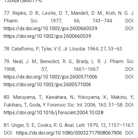
1536(81)80077-0
77. Repke, D. B.; Leslie, D. T.; Mandell, D. M.; Kish, N. G. J.
Pharm. Sci. 1977, 66, 743–744. DOI:
https://dx.doi.org/10.1002/jps.2600660539
DOI:
https://doi.org/10.1002/jps.2600660539
78. Catalfomo, P.; Tyler, V. E. Jr. Lloydia. 1964, 27, 53–63.
79. Neal, J. M.; Benedict, R. G.; Brady, L. R. J. Pharm. Sci.
1968, 57, 1661–1667. DOI:
https://dx.doi.org/10.1002/jps.2600571006
DOI:
https://doi.org/10.1002/jps.2600571006
80. Maruyama, T.; Kawahara, N.; Yokoyama, K.; Makino, Y.;
Fukiharu, T.; Goda, Y. Forensic Sic. Int. 2006, 163, 51–58. DOI:
https://doi.org/10.1016/j.forsciint.2004.10.028
81. Unger, S. E.; Cooks, R. G. Anal. Lett. 1979, 12, 1157–1167.
DOI:
https://dx.doi.org/10.1080/00032717908067906
DOI: