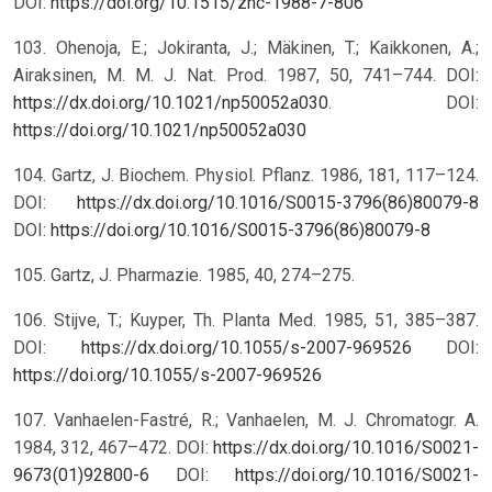
DOI:
https://doi.org/10.1515/znc-1988-7-806
103. Ohenoja, E.; Jokiranta, J.; Mäkinen, T.; Kaikkonen, A.;
Airaksinen, M. M. J. Nat. Prod. 1987, 50, 741–744. DOI:
https://dx.doi.org/10.1021/np50052a030
.
DOI:
https://doi.org/10.1021/np50052a030
104. Gartz, J. Biochem. Physiol. Pflanz. 1986, 181, 117–124.
DOI:
https://dx.doi.org/10.1016/S0015-3796(86)80079-8
DOI:
https://doi.org/10.1016/S0015-3796(86)80079-8
105. Gartz, J. Pharmazie. 1985, 40, 274–275.
106. Stijve, T.; Kuyper, Th. Planta Med. 1985, 51, 385–387.
DOI:
https://dx.doi.org/10.1055/s-2007-969526
DOI:
https://doi.org/10.1055/s-2007-969526
107. Vanhaelen-Fastré, R.; Vanhaelen, M. J. Chromatogr. A.
1984, 312, 467–472. DOI:
https://dx.doi.org/10.1016/S0021-
9673(01)92800-6
DOI:
https://doi.org/10.1016/S0021-