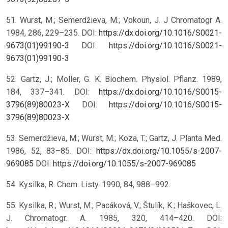
51. Wurst, M.; Semerdžieva, M.; Vokoun, J. J Chromatogr A.
1984, 286, 229–235. DOI:
https://dx.doi.org/10.1016/S0021-
9673(01)99190-3
DOI:
https://doi.org/10.1016/S0021-
9673(01)99190-3
52. Gartz, J.; Moller, G. K. Biochem. Physiol. Pflanz. 1989,
184, 337–341. DOI:
https://dx.doi.org/10.1016/S0015-
3796(89)80023-X
DOI:
https://doi.org/10.1016/S0015-
3796(89)80023-X
53. Semerdžieva, M.; Wurst, M.; Koza, T.; Gartz, J. Planta Med.
1986, 52, 83–85. DOI:
https://dx.doi.org/10.1055/s-2007-
969085
DOI:
https://doi.org/10.1055/s-2007-969085
54. Kysilka, R. Chem. Listy. 1990, 84, 988–992.
55. Kysilka, R.; Wurst, M.; Pacáková, V.; Štulík, K.; Haškovec, L.
J. Chromatogr. A. 1985, 320, 414–420. DOI: