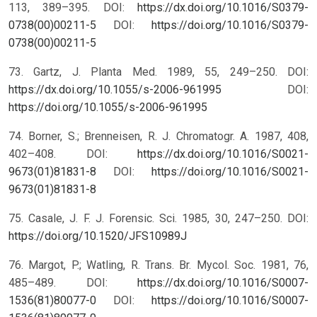
113, 389–395. DOI:
https://dx.doi.org/10.1016/S0379-
0738(00)00211-5
DOI:
https://doi.org/10.1016/S0379-
0738(00)00211-5
73. Gartz, J. Planta Med. 1989, 55, 249–250. DOI:
https://dx.doi.org/10.1055/s-2006-961995
DOI:
https://doi.org/10.1055/s-2006-961995
74. Borner, S.; Brenneisen, R. J. Chromatogr. A. 1987, 408,
402–408. DOI:
https://dx.doi.org/10.1016/S0021-
9673(01)81831-8
DOI:
https://doi.org/10.1016/S0021-
9673(01)81831-8
75. Casale, J. F. J. Forensic. Sci. 1985, 30, 247–250.
DOI:
https://doi.org/10.1520/JFS10989J
76. Margot, P.; Watling, R. Trans. Br. Mycol. Soc. 1981, 76,
485–489. DOI:
https://dx.doi.org/10.1016/S0007-
1536(81)80077-0
DOI:
https://doi.org/10.1016/S0007-