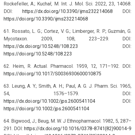
Rockefeller, A.; Kuchař, M. Int. J. Mol. Sci. 2022, 23, 14068.
DOI:
https://dx.doi.org/10.3390/ijms232214068
DOI:
https://doi.org/10.3390/ijms232214068
61. Rossato, L. G.; Cortez, V. G.; Limberger, R. P.; Guzmán, G.
Mycotaxon. 2009, 108, 223–229. DOI:
https://dx.doi.org/10.5248/108.223
DOI:
https://doi.org/10.5248/108.223
62. Heim, R. Actual. Pharmacol. 1959, 12, 171–192.
DOI:
https://doi.org/10.1017/S0036930600010875
63. Leung, A. Y.; Smith, A. H.; Paul, A. G. J. Pharm. Sci. 1965,
54, 1576–1579. DOI:
https://dx.doi.org/10.1002/jps.2600541104
DOI:
https://doi.org/10.1002/jps.2600541104
64. Bigwood, J.; Beug, M. W. J Ethnopharmacol. 1982, 5, 287–
291. DOI:
https://dx.doi.org/10.1016/0378-8741(82)90014-9