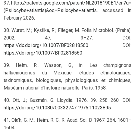
37.
https://patents.google.com/patent/NL2018190B1/en?q=
(Psilocybe+atlantis)&oq=Psilocybe+atlantis
, accessed in
February 2026.
38. Wurst, M.; Kysilka, R.; Flieger, M. Folia Microbiol. (Praha).
2002, 47, 3–27. DOI:
https://dx.doi.org/10.1007/BF02818560
DOI:
https://doi.org/10.1007/BF02818560
39. Heim, R.; Wasson, G., in: Les champignons
hallucinogènes du Mexique; études ethnologiques,
taxinomiques, biologiques, physiologiques et chimiques,
Muséum national d’histoire naturelle: París, 1958.
40. Ott, J.; Guzmán, G. Lloydia. 1976, 39, 258–260.
DOI:
https://doi.org/10.1080/00332747.1976.11023895
41. Ola’h, G. M.; Heim, R. C. R. Acad. Sci. D 1967, 264, 1601–
1604.