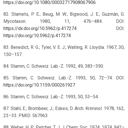
https://doi.org/10.1080/00032717908067906
82. Stamets, P. E.; Beug, M. W.; Bigwood, J. E.; Guzmán, G.
Mycotaxon. 1980, 11, 476–484. DOI:
https://dx.doi.org/10.5962/p.417274
DOI:
https://doi.org/10.5962/p.417274
83. Benedict, R. G.; Tyler, V. E. J.; Watling, R. Lloydia. 1967, 30,
150–157.
84. Stamm, C. Schweiz. Lab.-Z. 1992, 49, 383–390.
85. Stamm, C. Schweiz. Lab.-Z. 1993, 50, 72–74.
DOI:
https://doi.org/10.1159/000261927
86. Stamm, C. Schweiz. Lab.-Z. 1993, 50, 53–54.
87. Stahl, E.; Brombeer, J.; Eskes, D. Arch. Kriminol. 1978, 162,
23–33. PMID: 567963.
88. Weber, H. P.; Petcher, T. J. J. Chem. Soc. 1974, 1974, 942–