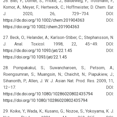
26. Blei, F.; Dörner, S.; Fricke, J.; Baldeweg, F.; Trottmann, F.;
Komor, A.; Meyer, F.; Hertweck, C.; Hoffmeister, D. Chem. Eur.
J. 2020, 26, 729–734. DOI:
https://dx.doi.org/10.1002/chem.201904363
DOI:
https://doi.org/10.1002/chem.201904363
27. Beck, O.; Helander, A.; Karlson-Stiber, C.; Stephansson, N.
J. Anal. Toxicol. 1998, 22, 45–49. DOI:
https://dx.doi.org/10.1093/jat/22.1.45
DOI:
https://doi.org/10.1093/jat/22.1.45
28. Pornpakakul, S.; Suwancharoen, S.; Petsom, A.;
Roengsumran, S.; Muangsin, N.; Chaichit, N.; Piapukiew, J.;
Sihanonth, P.; Allen, J. W. J. Asian Nat. Prod. Res. 2009, 11,
12–17. DOI:
https://dx.doi.org/10.1080/10286020802435794
DOI:
https://doi.org/10.1080/10286020802435794
29. Koike, Y.; Wada, K.; Kusano, G.; Nozoe, S.; Yokoyama, K. J.