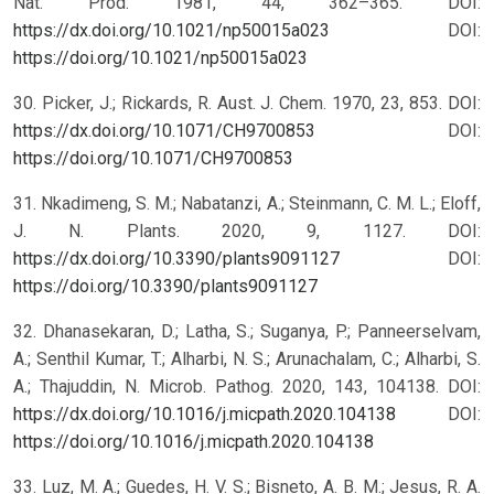
Nat. Prod. 1981, 44, 362–365. DOI:
https://dx.doi.org/10.1021/np50015a023
DOI:
https://doi.org/10.1021/np50015a023
30. Picker, J.; Rickards, R. Aust. J. Chem. 1970, 23, 853. DOI:
https://dx.doi.org/10.1071/CH9700853
DOI:
https://doi.org/10.1071/CH9700853
31. Nkadimeng, S. M.; Nabatanzi, A.; Steinmann, C. M. L.; Eloff,
J. N. Plants. 2020, 9, 1127. DOI:
https://dx.doi.org/10.3390/plants9091127
DOI:
https://doi.org/10.3390/plants9091127
32. Dhanasekaran, D.; Latha, S.; Suganya, P.; Panneerselvam,
A.; Senthil Kumar, T.; Alharbi, N. S.; Arunachalam, C.; Alharbi, S.
A.; Thajuddin, N. Microb. Pathog. 2020, 143, 104138. DOI:
https://dx.doi.org/10.1016/j.micpath.2020.104138
DOI:
https://doi.org/10.1016/j.micpath.2020.104138
33. Luz, M. A.; Guedes, H. V. S.; Bisneto, A. B. M.; Jesus, R. A.