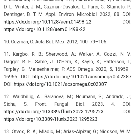
D. L.; Winter, J. M.; Guzmán-Dávalos, L.; Furci, G.; Stamets, P.;
Dentinger, B. T. M. Appl. Environ. Microbiol. 2022, 88. DOI:
https://dx.doi.org/10.1128/aem.01498-22
DOI:
https://doi.org/10.1128/aem.01498-22
10. Guzmán, G. Acta Bot. Mex. 2012, 100, 79–106.
11. Kargbo, R. B.; Sherwood, A.; Walker, A.; Cozzi, N. V.;
Dagger, R. E.; Sable, J.; O’Hern, K.; Kaylo, K.; Patterson, T.;
Tarpley, G.; Meisenheimer, P. ACS Omega. 2020, 5, 16959–
16966. DOI:
https://dx.doi.org/10.1021/acsomega.0c02387
DOI:
https://doi.org/10.1021/acsomega.0c02387
12. Waldbillig, A.; Baranova, M.; Neumann, S.; Andrade, J.;
Sidhu, S. Front. Fungal Biol. 2023, 4. DOI:
https://dx.doi.org/10.3389/ffunb.2023.1295223
DOI:
https://doi.org/10.3389/ffunb.2023.1295223
13. Otvos, R. A.; Mladic, M.; Arias-Alpizar, G.; Niessen, W. M.