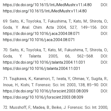
https://dx.doi.org/10.1615/IntJMedMushr.v11.i4.80
DOI:
https://doi.org/10.1615/IntJMedMushr.v11.i4.80
69. Saito, K.; Toyo’oka, T.; Fukushima, T.; Kato, M.; Shirota, O.;
Goda, Y. Anal. Chim. Acta 2004, 527, 149–156. DOI:
https://dx.doi.org/10.1016/j.aca.2004.08.071
DOI:
https://doi.org/10.1016/j.aca.2004.08.071
70. Saito, K.; Toyo’oka, T.; Kato, M.; Fukushima, T.; Shirota, O.;
Goda, Y. Talanta. 2005, 66, 562–568. DOI:
https://dx.doi.org/10.1016/j.talanta.2004.11.031
DOI:
https://doi.org/10.1016/j.talanta.2004.11.031
71. Tsujikawa, K.; Kanamori, T.; Iwata, Y.; Ohmae, Y.; Sugita, R.;
Inoue, H.; Kishi, T. Forensic. Sci. Int. 2003, 138, 85–90. DOI:
https://dx.doi.org/10.1016/j.forsciint.2003.08.009
DOI:
https://doi.org/10.1016/j.forsciint.2003.08.009
72. Musshoff, F.; Madea, B.; Beike, J. Forensic. Sci. Int. 2000,