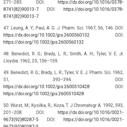
271–285. DOI:
https://dx.doi.org/10.1016/0378-
8741(82)90013-7
DOI:
https://doi.org/10.1016/0378-
8741(82)90013-7
47. Leung, A. Y.; Paul, A. G. J. Pharm. Sci. 1967, 56, 146. DOI:
https://dx.doi.org/10.1002/jps.2600560132
DOI:
https://doi.org/10.1002/jps.2600560132
48. Benedict, R. G.; Brady, L. R.; Smith, A. H.; Tyler, V. E. Jr.
Lloydia. 1962, 25, 156–159.
49. Benedict, R. G.; Brady, L. R.; Tyler, V. E. J. Pharm. Sci. 1962,
51, 393–394. DOI:
https://dx.doi.org/10.1002/jps.2600510428
DOI:
https://doi.org/10.1002/jps.2600510428
50. Wurst, M.; Kysilka, R.; Koza, T. J Chromatogr A. 1992, 593,
201–208. DOI:
https://dx.doi.org/10.1016/0021-
9673(92)80287-5
DOI:
https://doi.org/10.1016/0021-
9673(92)80287-5