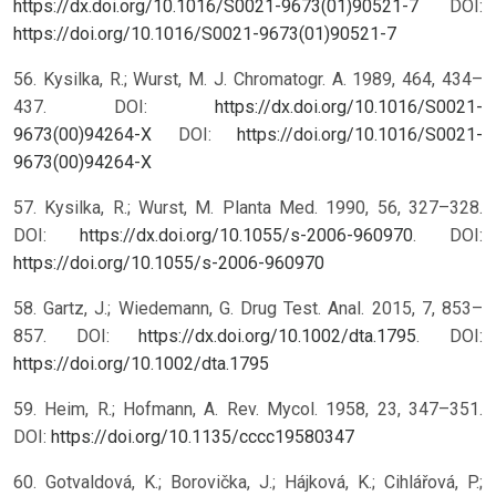
https://dx.doi.org/10.1016/S0021-9673(01)90521-7
DOI:
https://doi.org/10.1016/S0021-9673(01)90521-7
56. Kysilka, R.; Wurst, M. J. Chromatogr. A. 1989, 464, 434–
437. DOI:
https://dx.doi.org/10.1016/S0021-
9673(00)94264-X
DOI:
https://doi.org/10.1016/S0021-
9673(00)94264-X
57. Kysilka, R.; Wurst, M. Planta Med. 1990, 56, 327–328.
DOI:
https://dx.doi.org/10.1055/s-2006-960970
.
DOI:
https://doi.org/10.1055/s-2006-960970
58. Gartz, J.; Wiedemann, G. Drug Test. Anal. 2015, 7, 853–
857. DOI:
https://dx.doi.org/10.1002/dta.1795
.
DOI:
https://doi.org/10.1002/dta.1795
59. Heim, R.; Hofmann, A. Rev. Mycol. 1958, 23, 347–351.
DOI:
https://doi.org/10.1135/cccc19580347
60. Gotvaldová, K.; Borovička, J.; Hájková, K.; Cihlářová, P.;