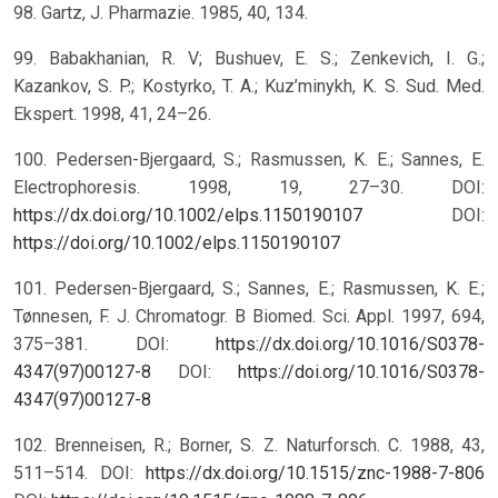
98. Gartz, J. Pharmazie. 1985, 40, 134.
99. Babakhanian, R. V; Bushuev, E. S.; Zenkevich, I. G.;
Kazankov, S. P.; Kostyrko, T. A.; Kuz’minykh, K. S. Sud. Med.
Ekspert. 1998, 41, 24–26.
100. Pedersen-Bjergaard, S.; Rasmussen, K. E.; Sannes, E.
Electrophoresis. 1998, 19, 27–30. DOI:
https://dx.doi.org/10.1002/elps.1150190107
DOI:
https://doi.org/10.1002/elps.1150190107
101. Pedersen-Bjergaard, S.; Sannes, E.; Rasmussen, K. E.;
Tønnesen, F. J. Chromatogr. B Biomed. Sci. Appl. 1997, 694,
375–381. DOI:
https://dx.doi.org/10.1016/S0378-
4347(97)00127-8
DOI:
https://doi.org/10.1016/S0378-
4347(97)00127-8
102. Brenneisen, R.; Borner, S. Z. Naturforsch. C. 1988, 43,
511–514. DOI:
https://dx.doi.org/10.1515/znc-1988-7-806