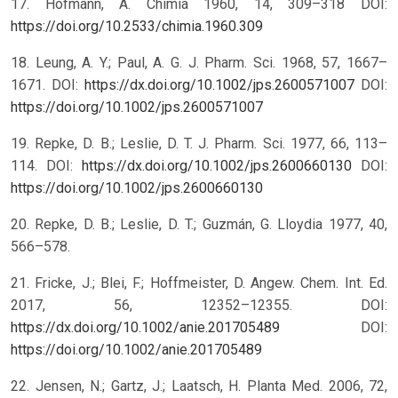
17. Hofmann, A. Chimia 1960, 14, 309–318
DOI:
https://doi.org/10.2533/chimia.1960.309
18. Leung, A. Y.; Paul, A. G. J. Pharm. Sci. 1968, 57, 1667–
1671. DOI:
https://dx.doi.org/10.1002/jps.2600571007
DOI:
https://doi.org/10.1002/jps.2600571007
19. Repke, D. B.; Leslie, D. T. J. Pharm. Sci. 1977, 66, 113–
114. DOI:
https://dx.doi.org/10.1002/jps.2600660130
DOI:
https://doi.org/10.1002/jps.2600660130
20. Repke, D. B.; Leslie, D. T.; Guzmán, G. Lloydia 1977, 40,
566–578.
21. Fricke, J.; Blei, F.; Hoffmeister, D. Angew. Chem. Int. Ed.
2017, 56, 12352–12355. DOI:
https://dx.doi.org/10.1002/anie.201705489
DOI:
https://doi.org/10.1002/anie.201705489
22. Jensen, N.; Gartz, J.; Laatsch, H. Planta Med. 2006, 72,