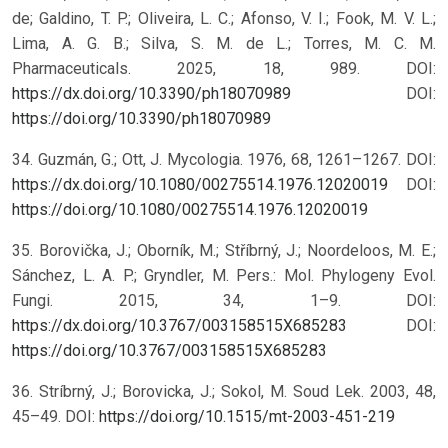
de; Galdino, T. P.; Oliveira, L. C.; Afonso, V. I.; Fook, M. V. L.;
Lima, A. G. B.; Silva, S. M. de L.; Torres, M. C. M.
Pharmaceuticals. 2025, 18, 989. DOI:
https://dx.doi.org/10.3390/ph18070989
DOI:
https://doi.org/10.3390/ph18070989
34. Guzmán, G.; Ott, J. Mycologia. 1976, 68, 1261–1267. DOI:
https://dx.doi.org/10.1080/00275514.1976.12020019
DOI:
https://doi.org/10.1080/00275514.1976.12020019
35. Borovička, J.; Oborník, M.; Stříbrný, J.; Noordeloos, M. E.;
Sánchez, L. A. P.; Gryndler, M. Pers.: Mol. Phylogeny Evol.
Fungi. 2015, 34, 1–9. DOI:
https://dx.doi.org/10.3767/003158515X685283
DOI:
https://doi.org/10.3767/003158515X685283
36. Stríbrný, J.; Borovicka, J.; Sokol, M. Soud Lek. 2003, 48,
45–49.
DOI:
https://doi.org/10.1515/mt-2003-451-219