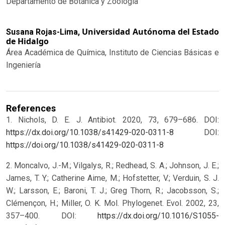
Departamento de Botánica y Zoología
Universidad Autónoma del Estado
Susana Rojas-Lima,
de Hidalgo
Área Académica de Química, Instituto de Ciencias Básicas e
Ingeniería
References
1. Nichols, D. E. J. Antibiot. 2020, 73, 679–686. DOI:
https://dx.doi.org/10.1038/s41429-020-0311-8
DOI:
https://doi.org/10.1038/s41429-020-0311-8
2. Moncalvo, J.-M.; Vilgalys, R.; Redhead, S. A.; Johnson, J. E.;
James, T. Y.; Catherine Aime, M.; Hofstetter, V.; Verduin, S. J.
W.; Larsson, E.; Baroni, T. J.; Greg Thorn, R.; Jacobsson, S.;
Clémençon, H.; Miller, O. K. Mol. Phylogenet. Evol. 2002, 23,
357–400. DOI:
https://dx.doi.org/10.1016/S1055-