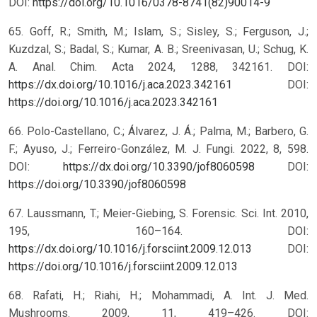
DOI:
https://doi.org/10.1016/0378-8741(82)90014-9
65. Goff, R.; Smith, M.; Islam, S.; Sisley, S.; Ferguson, J.;
Kuzdzal, S.; Badal, S.; Kumar, A. B.; Sreenivasan, U.; Schug, K.
A. Anal. Chim. Acta 2024, 1288, 342161. DOI:
https://dx.doi.org/10.1016/j.aca.2023.342161
DOI:
https://doi.org/10.1016/j.aca.2023.342161
66. Polo-Castellano, C.; Álvarez, J. Á.; Palma, M.; Barbero, G.
F.; Ayuso, J.; Ferreiro-González, M. J. Fungi. 2022, 8, 598.
DOI:
https://dx.doi.org/10.3390/jof8060598
DOI:
https://doi.org/10.3390/jof8060598
67. Laussmann, T.; Meier-Giebing, S. Forensic. Sci. Int. 2010,
195, 160–164. DOI:
https://dx.doi.org/10.1016/j.forsciint.2009.12.013
DOI:
https://doi.org/10.1016/j.forsciint.2009.12.013
68. Rafati, H.; Riahi, H.; Mohammadi, A. Int. J. Med.
Mushrooms. 2009, 11, 419–426. DOI: