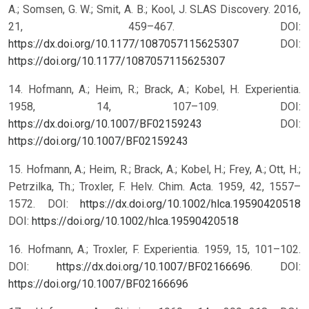
A.; Somsen, G. W.; Smit, A. B.; Kool, J. SLAS Discovery. 2016,
21, 459–467. DOI:
https://dx.doi.org/10.1177/1087057115625307
DOI:
https://doi.org/10.1177/1087057115625307
14. Hofmann, A.; Heim, R.; Brack, A.; Kobel, H. Experientia.
1958, 14, 107–109. DOI:
https://dx.doi.org/10.1007/BF02159243
DOI:
https://doi.org/10.1007/BF02159243
15. Hofmann, A.; Heim, R.; Brack, A.; Kobel, H.; Frey, A.; Ott, H.;
Petrzilka, Th.; Troxler, F. Helv. Chim. Acta. 1959, 42, 1557–
1572. DOI:
https://dx.doi.org/10.1002/hlca.19590420518
DOI:
https://doi.org/10.1002/hlca.19590420518
16. Hofmann, A.; Troxler, F. Experientia. 1959, 15, 101–102.
DOI:
https://dx.doi.org/10.1007/BF02166696
.
DOI:
https://doi.org/10.1007/BF02166696