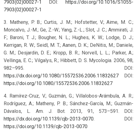
7903(02)00027-1
DOI:
https://doi.org/10.1016/S1055-
7903(02)00027-1
3. Matheny, P. B.; Curtis, J. M.; Hofstetter, V.; Aime, M. C.;
Moncalvo, J.-M.; Ge, Z.-W.; Yang, Z.-L.; Slot, J. C.; Ammirati, J.
F.; Baroni, T. J.; Bougher, N. L.; Hughes, K. W.; Lodge, D. J.;
Kerrigan, R. W.; Seidl, M. T.; Aanen, D. K.; DeNitis, M.; Daniele,
G. M.; Desjardin, D. E.; Kropp, B. R.; Norvell, L. L.; Parker, A.;
Vellinga, E. C.; Vilgalys, R.; Hibbett, D. S. Mycologia. 2006, 98,
982–995. DOI:
https://dx.doi.org/10.1080/15572536.2006.11832627
DOI:
https://doi.org/10.1080/15572536.2006.11832627
4. Ramírez-Cruz, V.; Guzmán, G.; Villalobos-Arámbula, A. R.;
Rodríguez, A.; Matheny, P. B.; Sánchez-García, M.; Guzmán-
Dávalos, L. Am. J. Bot. 2013, 91, 573–591. DOI:
https://dx.doi.org/10.1139/cjb-2013-0070
.
DOI:
https://doi.org/10.1139/cjb-2013-0070