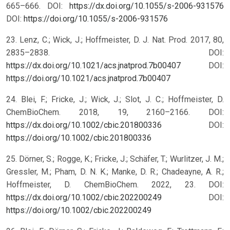
665–666. DOI:
https://dx.doi.org/10.1055/s-2006-931576
DOI:
https://doi.org/10.1055/s-2006-931576
23. Lenz, C.; Wick, J.; Hoffmeister, D. J. Nat. Prod. 2017, 80,
2835–2838. DOI:
https://dx.doi.org/10.1021/acs.jnatprod.7b00407
DOI:
https://doi.org/10.1021/acs.jnatprod.7b00407
24. Blei, F.; Fricke, J.; Wick, J.; Slot, J. C.; Hoffmeister, D.
ChemBioChem. 2018, 19, 2160–2166. DOI:
https://dx.doi.org/10.1002/cbic.201800336
DOI:
https://doi.org/10.1002/cbic.201800336
25. Dörner, S.; Rogge, K.; Fricke, J.; Schäfer, T.; Wurlitzer, J. M.;
Gressler, M.; Pham, D. N. K.; Manke, D. R.; Chadeayne, A. R.;
Hoffmeister, D. ChemBioChem. 2022, 23. DOI:
https://dx.doi.org/10.1002/cbic.202200249
DOI:
https://doi.org/10.1002/cbic.202200249