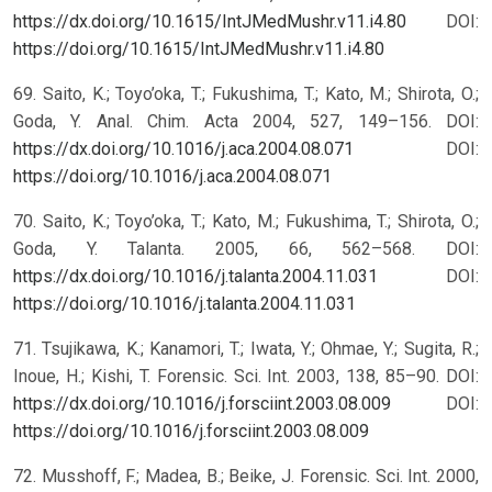
https://dx.doi.org/10.1615/IntJMedMushr.v11.i4.80
DOI:
https://doi.org/10.1615/IntJMedMushr.v11.i4.80
69. Saito, K.; Toyo’oka, T.; Fukushima, T.; Kato, M.; Shirota, O.;
Goda, Y. Anal. Chim. Acta 2004, 527, 149–156. DOI:
https://dx.doi.org/10.1016/j.aca.2004.08.071
DOI:
https://doi.org/10.1016/j.aca.2004.08.071
70. Saito, K.; Toyo’oka, T.; Kato, M.; Fukushima, T.; Shirota, O.;
Goda, Y. Talanta. 2005, 66, 562–568. DOI:
https://dx.doi.org/10.1016/j.talanta.2004.11.031
DOI:
https://doi.org/10.1016/j.talanta.2004.11.031
71. Tsujikawa, K.; Kanamori, T.; Iwata, Y.; Ohmae, Y.; Sugita, R.;
Inoue, H.; Kishi, T. Forensic. Sci. Int. 2003, 138, 85–90. DOI:
https://dx.doi.org/10.1016/j.forsciint.2003.08.009
DOI:
https://doi.org/10.1016/j.forsciint.2003.08.009
72. Musshoff, F.; Madea, B.; Beike, J. Forensic. Sci. Int. 2000,