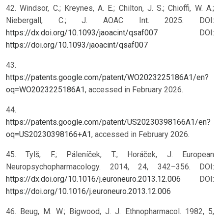
42. Windsor, C.; Kreynes, A. E.; Chilton, J. S.; Chioffi, W. A.;
Niebergall, C.; J. AOAC Int. 2025. DOI:
https://dx.doi.org/10.1093/jaoacint/qsaf007
DOI:
https://doi.org/10.1093/jaoacint/qsaf007
43.
https://patents.google.com/patent/WO2023225186A1/en?
oq=WO2023225186A1
, accessed in February 2026.
44.
https://patents.google.com/patent/US20230398166A1/en?
oq=US20230398166+A1
, accessed in February 2026.
45. Tylš, F.; Páleníček, T.; Horáček, J. European
Neuropsychopharmacology. 2014, 24, 342–356. DOI:
https://dx.doi.org/10.1016/j.euroneuro.2013.12.006
DOI:
https://doi.org/10.1016/j.euroneuro.2013.12.006
46. Beug, M. W.; Bigwood, J. J. Ethnopharmacol. 1982, 5,