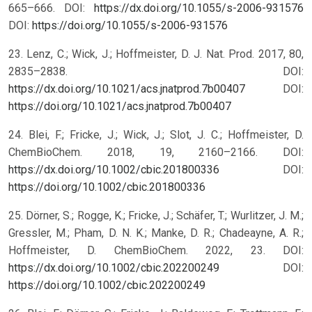
665–666. DOI:
https://dx.doi.org/10.1055/s-2006-931576
DOI:
https://doi.org/10.1055/s-2006-931576
23. Lenz, C.; Wick, J.; Hoffmeister, D. J. Nat. Prod. 2017, 80,
2835–2838. DOI:
https://dx.doi.org/10.1021/acs.jnatprod.7b00407
DOI:
https://doi.org/10.1021/acs.jnatprod.7b00407
24. Blei, F.; Fricke, J.; Wick, J.; Slot, J. C.; Hoffmeister, D.
ChemBioChem. 2018, 19, 2160–2166. DOI:
https://dx.doi.org/10.1002/cbic.201800336
DOI:
https://doi.org/10.1002/cbic.201800336
25. Dörner, S.; Rogge, K.; Fricke, J.; Schäfer, T.; Wurlitzer, J. M.;
Gressler, M.; Pham, D. N. K.; Manke, D. R.; Chadeayne, A. R.;
Hoffmeister, D. ChemBioChem. 2022, 23. DOI:
https://dx.doi.org/10.1002/cbic.202200249
DOI:
https://doi.org/10.1002/cbic.202200249