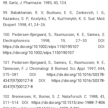
98. Gartz, J. Pharmazie. 1985, 40, 134.
99. Babakhanian, R. V; Bushuev, E. S.; Zenkevich, I. G.;
Kazankov, S. P.; Kostyrko, T. A.; Kuz’minykh, K. S. Sud. Med.
Ekspert. 1998, 41, 24–26.
100. Pedersen-Bjergaard, S.; Rasmussen, K. E.; Sannes, E.
Electrophoresis. 1998, 19, 27–30. DOI:
https://dx.doi.org/10.1002/elps.1150190107
DOI:
https://doi.org/10.1002/elps.1150190107
101. Pedersen-Bjergaard, S.; Sannes, E.; Rasmussen, K. E.;
Tønnesen, F. J. Chromatogr. B Biomed. Sci. Appl. 1997, 694,
375–381. DOI:
https://dx.doi.org/10.1016/S0378-
4347(97)00127-8
DOI:
https://doi.org/10.1016/S0378-
4347(97)00127-8
102. Brenneisen, R.; Borner, S. Z. Naturforsch. C. 1988, 43,
511–514. DOI:
https://dx.doi.org/10.1515/znc-1988-7-806