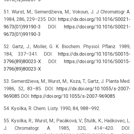
51. Wurst, M.; Semerdžieva, M.; Vokoun, J. J Chromatogr A.
1984, 286, 229–235. DOI:
https://dx.doi.org/10.1016/S0021-
9673(01)99190-3
DOI:
https://doi.org/10.1016/S0021-
9673(01)99190-3
52. Gartz, J.; Moller, G. K. Biochem. Physiol. Pflanz. 1989,
184, 337–341. DOI:
https://dx.doi.org/10.1016/S0015-
3796(89)80023-X
DOI:
https://doi.org/10.1016/S0015-
3796(89)80023-X
53. Semerdžieva, M.; Wurst, M.; Koza, T.; Gartz, J. Planta Med.
1986, 52, 83–85. DOI:
https://dx.doi.org/10.1055/s-2007-
969085
DOI:
https://doi.org/10.1055/s-2007-969085
54. Kysilka, R. Chem. Listy. 1990, 84, 988–992.
55. Kysilka, R.; Wurst, M.; Pacáková, V.; Štulík, K.; Haškovec, L.
J. Chromatogr. A. 1985, 320, 414–420. DOI: