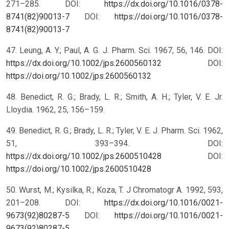
271–285. DOI:
https://dx.doi.org/10.1016/0378-
8741(82)90013-7
DOI:
https://doi.org/10.1016/0378-
8741(82)90013-7
47. Leung, A. Y.; Paul, A. G. J. Pharm. Sci. 1967, 56, 146. DOI:
https://dx.doi.org/10.1002/jps.2600560132
DOI:
https://doi.org/10.1002/jps.2600560132
48. Benedict, R. G.; Brady, L. R.; Smith, A. H.; Tyler, V. E. Jr.
Lloydia. 1962, 25, 156–159.
49. Benedict, R. G.; Brady, L. R.; Tyler, V. E. J. Pharm. Sci. 1962,
51, 393–394. DOI:
https://dx.doi.org/10.1002/jps.2600510428
DOI:
https://doi.org/10.1002/jps.2600510428
50. Wurst, M.; Kysilka, R.; Koza, T. J Chromatogr A. 1992, 593,
201–208. DOI:
https://dx.doi.org/10.1016/0021-
9673(92)80287-5
DOI:
https://doi.org/10.1016/0021-
9673(92)80287-5