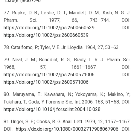
1536(81)80077-0
77. Repke, D. B.; Leslie, D. T.; Mandell, D. M.; Kish, N. G. J.
Pharm. Sci. 1977, 66, 743–744. DOI:
https://dx.doi.org/10.1002/jps.2600660539
DOI:
https://doi.org/10.1002/jps.2600660539
78. Catalfomo, P.; Tyler, V. E. Jr. Lloydia. 1964, 27, 53–63.
79. Neal, J. M.; Benedict, R. G.; Brady, L. R. J. Pharm. Sci.
1968, 57, 1661–1667. DOI:
https://dx.doi.org/10.1002/jps.2600571006
DOI:
https://doi.org/10.1002/jps.2600571006
80. Maruyama, T.; Kawahara, N.; Yokoyama, K.; Makino, Y.;
Fukiharu, T.; Goda, Y. Forensic Sic. Int. 2006, 163, 51–58. DOI:
https://doi.org/10.1016/j.forsciint.2004.10.028
81. Unger, S. E.; Cooks, R. G. Anal. Lett. 1979, 12, 1157–1167.
DOI:
https://dx.doi.org/10.1080/00032717908067906
DOI: