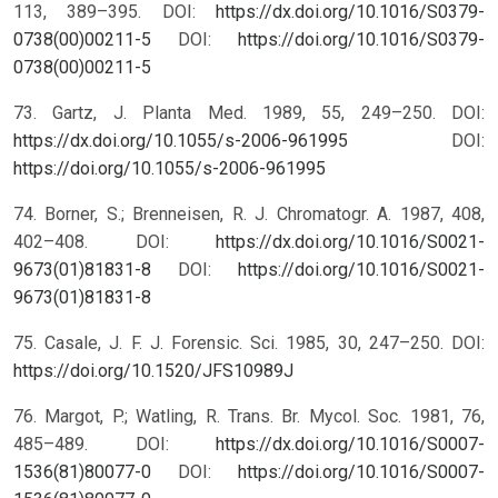
113, 389–395. DOI:
https://dx.doi.org/10.1016/S0379-
0738(00)00211-5
DOI:
https://doi.org/10.1016/S0379-
0738(00)00211-5
73. Gartz, J. Planta Med. 1989, 55, 249–250. DOI:
https://dx.doi.org/10.1055/s-2006-961995
DOI:
https://doi.org/10.1055/s-2006-961995
74. Borner, S.; Brenneisen, R. J. Chromatogr. A. 1987, 408,
402–408. DOI:
https://dx.doi.org/10.1016/S0021-
9673(01)81831-8
DOI:
https://doi.org/10.1016/S0021-
9673(01)81831-8
75. Casale, J. F. J. Forensic. Sci. 1985, 30, 247–250.
DOI:
https://doi.org/10.1520/JFS10989J
76. Margot, P.; Watling, R. Trans. Br. Mycol. Soc. 1981, 76,
485–489. DOI:
https://dx.doi.org/10.1016/S0007-
1536(81)80077-0
DOI:
https://doi.org/10.1016/S0007-