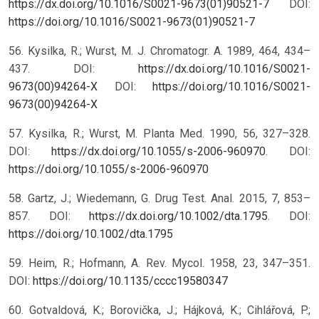
https://dx.doi.org/10.1016/S0021-9673(01)90521-7
DOI:
https://doi.org/10.1016/S0021-9673(01)90521-7
56. Kysilka, R.; Wurst, M. J. Chromatogr. A. 1989, 464, 434–
437. DOI:
https://dx.doi.org/10.1016/S0021-
9673(00)94264-X
DOI:
https://doi.org/10.1016/S0021-
9673(00)94264-X
57. Kysilka, R.; Wurst, M. Planta Med. 1990, 56, 327–328.
DOI:
https://dx.doi.org/10.1055/s-2006-960970
.
DOI:
https://doi.org/10.1055/s-2006-960970
58. Gartz, J.; Wiedemann, G. Drug Test. Anal. 2015, 7, 853–
857. DOI:
https://dx.doi.org/10.1002/dta.1795
.
DOI:
https://doi.org/10.1002/dta.1795
59. Heim, R.; Hofmann, A. Rev. Mycol. 1958, 23, 347–351.
DOI:
https://doi.org/10.1135/cccc19580347
60. Gotvaldová, K.; Borovička, J.; Hájková, K.; Cihlářová, P.;