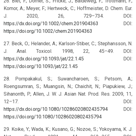
26. Blei, F.; Dörner, S.; Fricke, J.; Baldeweg, F.; Trottmann, F.;
Komor, A.; Meyer, F.; Hertweck, C.; Hoffmeister, D. Chem. Eur.
J. 2020, 26, 729–734. DOI:
https://dx.doi.org/10.1002/chem.201904363
DOI:
https://doi.org/10.1002/chem.201904363
27. Beck, O.; Helander, A.; Karlson-Stiber, C.; Stephansson, N.
J. Anal. Toxicol. 1998, 22, 45–49. DOI:
https://dx.doi.org/10.1093/jat/22.1.45
DOI:
https://doi.org/10.1093/jat/22.1.45
28. Pornpakakul, S.; Suwancharoen, S.; Petsom, A.;
Roengsumran, S.; Muangsin, N.; Chaichit, N.; Piapukiew, J.;
Sihanonth, P.; Allen, J. W. J. Asian Nat. Prod. Res. 2009, 11,
12–17. DOI:
https://dx.doi.org/10.1080/10286020802435794
DOI:
https://doi.org/10.1080/10286020802435794
29. Koike, Y.; Wada, K.; Kusano, G.; Nozoe, S.; Yokoyama, K. J.