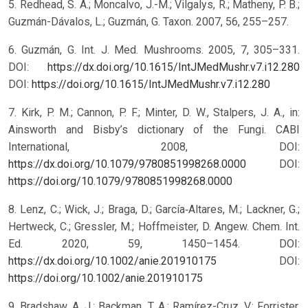
5. Redhead, S. A.; Moncalvo, J.-M.; Vilgalys, R.; Matheny, P. B.;
Guzmán-Dávalos, L.; Guzmán, G. Taxon. 2007, 56, 255–257.
6. Guzmán, G. Int. J. Med. Mushrooms. 2005, 7, 305–331.
DOI:
https://dx.doi.org/10.1615/IntJMedMushr.v7.i12.280
DOI:
https://doi.org/10.1615/IntJMedMushr.v7.i12.280
7. Kirk, P. M.; Cannon, P. F.; Minter, D. W., Stalpers, J. A., in:
Ainsworth and Bisby’s dictionary of the Fungi. CABI
International, 2008, DOI:
https://dx.doi.org/10.1079/9780851998268.0000
DOI:
https://doi.org/10.1079/9780851998268.0000
8. Lenz, C.; Wick, J.; Braga, D.; García‐Altares, M.; Lackner, G.;
Hertweck, C.; Gressler, M.; Hoffmeister, D. Angew. Chem. Int.
Ed. 2020, 59, 1450–1454. DOI:
https://dx.doi.org/10.1002/anie.201910175
DOI:
https://doi.org/10.1002/anie.201910175
9. Bradshaw, A. J.; Backman, T. A.; Ramírez-Cruz, V.; Forrister,