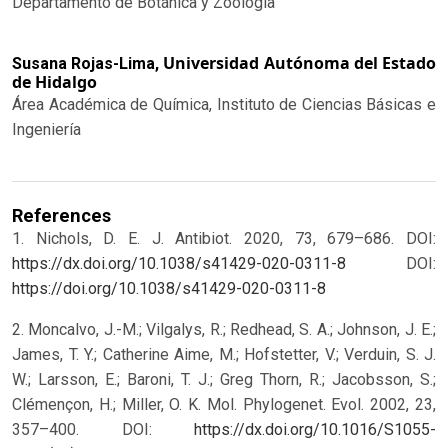
Departamento de Botánica y Zoología
Universidad Autónoma del Estado
Susana Rojas-Lima,
de Hidalgo
Área Académica de Química, Instituto de Ciencias Básicas e
Ingeniería
References
1. Nichols, D. E. J. Antibiot. 2020, 73, 679–686. DOI:
https://dx.doi.org/10.1038/s41429-020-0311-8
DOI:
https://doi.org/10.1038/s41429-020-0311-8
2. Moncalvo, J.-M.; Vilgalys, R.; Redhead, S. A.; Johnson, J. E.;
James, T. Y.; Catherine Aime, M.; Hofstetter, V.; Verduin, S. J.
W.; Larsson, E.; Baroni, T. J.; Greg Thorn, R.; Jacobsson, S.;
Clémençon, H.; Miller, O. K. Mol. Phylogenet. Evol. 2002, 23,
357–400. DOI:
https://dx.doi.org/10.1016/S1055-