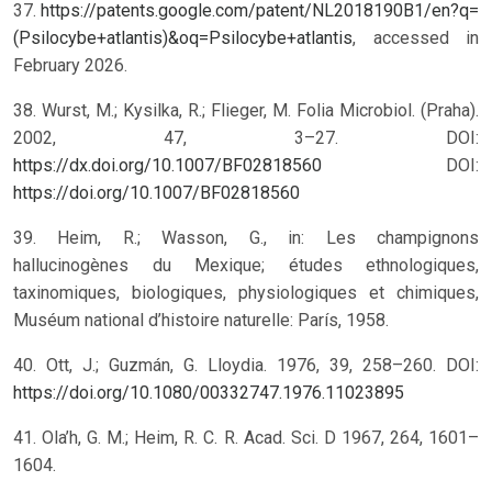
37.
https://patents.google.com/patent/NL2018190B1/en?q=
(Psilocybe+atlantis)&oq=Psilocybe+atlantis
, accessed in
February 2026.
38. Wurst, M.; Kysilka, R.; Flieger, M. Folia Microbiol. (Praha).
2002, 47, 3–27. DOI:
https://dx.doi.org/10.1007/BF02818560
DOI:
https://doi.org/10.1007/BF02818560
39. Heim, R.; Wasson, G., in: Les champignons
hallucinogènes du Mexique; études ethnologiques,
taxinomiques, biologiques, physiologiques et chimiques,
Muséum national d’histoire naturelle: París, 1958.
40. Ott, J.; Guzmán, G. Lloydia. 1976, 39, 258–260.
DOI:
https://doi.org/10.1080/00332747.1976.11023895
41. Ola’h, G. M.; Heim, R. C. R. Acad. Sci. D 1967, 264, 1601–
1604.