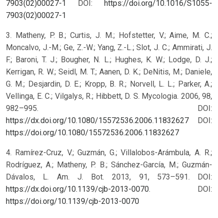
7903(02)00027-1
DOI:
https://doi.org/10.1016/S1055-
7903(02)00027-1
3. Matheny, P. B.; Curtis, J. M.; Hofstetter, V.; Aime, M. C.;
Moncalvo, J.-M.; Ge, Z.-W.; Yang, Z.-L.; Slot, J. C.; Ammirati, J.
F.; Baroni, T. J.; Bougher, N. L.; Hughes, K. W.; Lodge, D. J.;
Kerrigan, R. W.; Seidl, M. T.; Aanen, D. K.; DeNitis, M.; Daniele,
G. M.; Desjardin, D. E.; Kropp, B. R.; Norvell, L. L.; Parker, A.;
Vellinga, E. C.; Vilgalys, R.; Hibbett, D. S. Mycologia. 2006, 98,
982–995. DOI:
https://dx.doi.org/10.1080/15572536.2006.11832627
DOI:
https://doi.org/10.1080/15572536.2006.11832627
4. Ramírez-Cruz, V.; Guzmán, G.; Villalobos-Arámbula, A. R.;
Rodríguez, A.; Matheny, P. B.; Sánchez-García, M.; Guzmán-
Dávalos, L. Am. J. Bot. 2013, 91, 573–591. DOI:
https://dx.doi.org/10.1139/cjb-2013-0070
.
DOI:
https://doi.org/10.1139/cjb-2013-0070