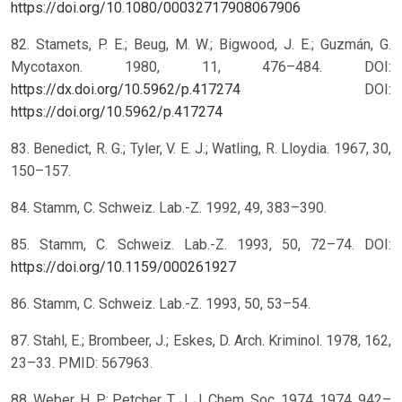
https://doi.org/10.1080/00032717908067906
82. Stamets, P. E.; Beug, M. W.; Bigwood, J. E.; Guzmán, G.
Mycotaxon. 1980, 11, 476–484. DOI:
https://dx.doi.org/10.5962/p.417274
DOI:
https://doi.org/10.5962/p.417274
83. Benedict, R. G.; Tyler, V. E. J.; Watling, R. Lloydia. 1967, 30,
150–157.
84. Stamm, C. Schweiz. Lab.-Z. 1992, 49, 383–390.
85. Stamm, C. Schweiz. Lab.-Z. 1993, 50, 72–74.
DOI:
https://doi.org/10.1159/000261927
86. Stamm, C. Schweiz. Lab.-Z. 1993, 50, 53–54.
87. Stahl, E.; Brombeer, J.; Eskes, D. Arch. Kriminol. 1978, 162,
23–33. PMID: 567963.
88. Weber, H. P.; Petcher, T. J. J. Chem. Soc. 1974, 1974, 942–