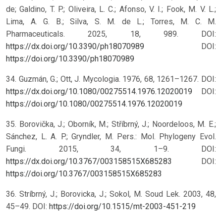
de; Galdino, T. P.; Oliveira, L. C.; Afonso, V. I.; Fook, M. V. L.;
Lima, A. G. B.; Silva, S. M. de L.; Torres, M. C. M.
Pharmaceuticals. 2025, 18, 989. DOI:
https://dx.doi.org/10.3390/ph18070989
DOI:
https://doi.org/10.3390/ph18070989
34. Guzmán, G.; Ott, J. Mycologia. 1976, 68, 1261–1267. DOI:
https://dx.doi.org/10.1080/00275514.1976.12020019
DOI:
https://doi.org/10.1080/00275514.1976.12020019
35. Borovička, J.; Oborník, M.; Stříbrný, J.; Noordeloos, M. E.;
Sánchez, L. A. P.; Gryndler, M. Pers.: Mol. Phylogeny Evol.
Fungi. 2015, 34, 1–9. DOI:
https://dx.doi.org/10.3767/003158515X685283
DOI:
https://doi.org/10.3767/003158515X685283
36. Stríbrný, J.; Borovicka, J.; Sokol, M. Soud Lek. 2003, 48,
45–49.
DOI:
https://doi.org/10.1515/mt-2003-451-219