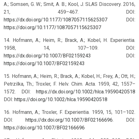
A.; Somsen, G. W.; Smit, A. B.; Kool, J. SLAS Discovery. 2016,
21, 459–467. DOI:
https://dx.doi.org/10.1177/1087057115625307
DOI:
https://doi.org/10.1177/1087057115625307
14. Hofmann, A.; Heim, R.; Brack, A.; Kobel, H. Experientia.
1958, 14, 107–109. DOI:
https://dx.doi.org/10.1007/BF02159243
DOI:
https://doi.org/10.1007/BF02159243
15. Hofmann, A.; Heim, R.; Brack, A.; Kobel, H.; Frey, A.; Ott, H.;
Petrzilka, Th.; Troxler, F. Helv. Chim. Acta. 1959, 42, 1557–
1572. DOI:
https://dx.doi.org/10.1002/hlca.19590420518
DOI:
https://doi.org/10.1002/hlca.19590420518
16. Hofmann, A.; Troxler, F. Experientia. 1959, 15, 101–102.
DOI:
https://dx.doi.org/10.1007/BF02166696
.
DOI:
https://doi.org/10.1007/BF02166696