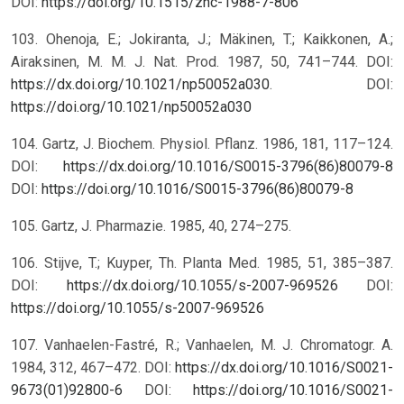
DOI:
https://doi.org/10.1515/znc-1988-7-806
103. Ohenoja, E.; Jokiranta, J.; Mäkinen, T.; Kaikkonen, A.;
Airaksinen, M. M. J. Nat. Prod. 1987, 50, 741–744. DOI:
https://dx.doi.org/10.1021/np50052a030
.
DOI:
https://doi.org/10.1021/np50052a030
104. Gartz, J. Biochem. Physiol. Pflanz. 1986, 181, 117–124.
DOI:
https://dx.doi.org/10.1016/S0015-3796(86)80079-8
DOI:
https://doi.org/10.1016/S0015-3796(86)80079-8
105. Gartz, J. Pharmazie. 1985, 40, 274–275.
106. Stijve, T.; Kuyper, Th. Planta Med. 1985, 51, 385–387.
DOI:
https://dx.doi.org/10.1055/s-2007-969526
DOI:
https://doi.org/10.1055/s-2007-969526
107. Vanhaelen-Fastré, R.; Vanhaelen, M. J. Chromatogr. A.
1984, 312, 467–472. DOI:
https://dx.doi.org/10.1016/S0021-
9673(01)92800-6
DOI:
https://doi.org/10.1016/S0021-