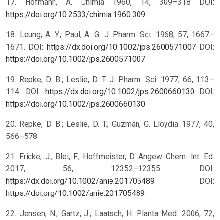
17. Hofmann, A. Chimia 1960, 14, 309–318
DOI:
https://doi.org/10.2533/chimia.1960.309
18. Leung, A. Y.; Paul, A. G. J. Pharm. Sci. 1968, 57, 1667–
1671. DOI:
https://dx.doi.org/10.1002/jps.2600571007
DOI:
https://doi.org/10.1002/jps.2600571007
19. Repke, D. B.; Leslie, D. T. J. Pharm. Sci. 1977, 66, 113–
114. DOI:
https://dx.doi.org/10.1002/jps.2600660130
DOI:
https://doi.org/10.1002/jps.2600660130
20. Repke, D. B.; Leslie, D. T.; Guzmán, G. Lloydia 1977, 40,
566–578.
21. Fricke, J.; Blei, F.; Hoffmeister, D. Angew. Chem. Int. Ed.
2017, 56, 12352–12355. DOI:
https://dx.doi.org/10.1002/anie.201705489
DOI:
https://doi.org/10.1002/anie.201705489
22. Jensen, N.; Gartz, J.; Laatsch, H. Planta Med. 2006, 72,