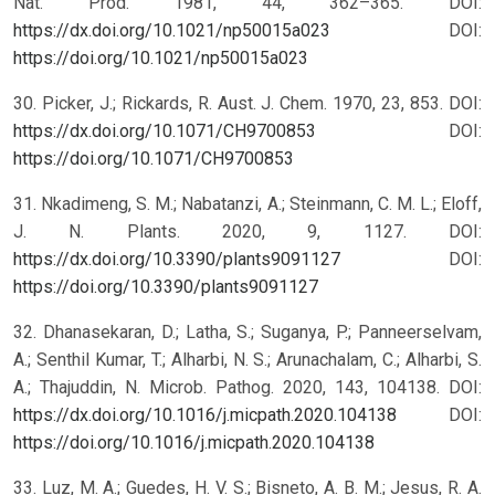
Nat. Prod. 1981, 44, 362–365. DOI:
https://dx.doi.org/10.1021/np50015a023
DOI:
https://doi.org/10.1021/np50015a023
30. Picker, J.; Rickards, R. Aust. J. Chem. 1970, 23, 853. DOI:
https://dx.doi.org/10.1071/CH9700853
DOI:
https://doi.org/10.1071/CH9700853
31. Nkadimeng, S. M.; Nabatanzi, A.; Steinmann, C. M. L.; Eloff,
J. N. Plants. 2020, 9, 1127. DOI:
https://dx.doi.org/10.3390/plants9091127
DOI:
https://doi.org/10.3390/plants9091127
32. Dhanasekaran, D.; Latha, S.; Suganya, P.; Panneerselvam,
A.; Senthil Kumar, T.; Alharbi, N. S.; Arunachalam, C.; Alharbi, S.
A.; Thajuddin, N. Microb. Pathog. 2020, 143, 104138. DOI:
https://dx.doi.org/10.1016/j.micpath.2020.104138
DOI:
https://doi.org/10.1016/j.micpath.2020.104138
33. Luz, M. A.; Guedes, H. V. S.; Bisneto, A. B. M.; Jesus, R. A.