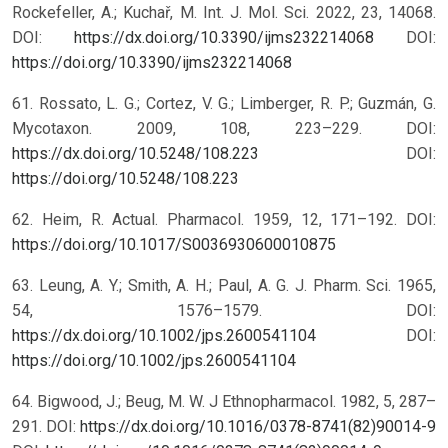
Rockefeller, A.; Kuchař, M. Int. J. Mol. Sci. 2022, 23, 14068.
DOI:
https://dx.doi.org/10.3390/ijms232214068
DOI:
https://doi.org/10.3390/ijms232214068
61. Rossato, L. G.; Cortez, V. G.; Limberger, R. P.; Guzmán, G.
Mycotaxon. 2009, 108, 223–229. DOI:
https://dx.doi.org/10.5248/108.223
DOI:
https://doi.org/10.5248/108.223
62. Heim, R. Actual. Pharmacol. 1959, 12, 171–192.
DOI:
https://doi.org/10.1017/S0036930600010875
63. Leung, A. Y.; Smith, A. H.; Paul, A. G. J. Pharm. Sci. 1965,
54, 1576–1579. DOI:
https://dx.doi.org/10.1002/jps.2600541104
DOI:
https://doi.org/10.1002/jps.2600541104
64. Bigwood, J.; Beug, M. W. J Ethnopharmacol. 1982, 5, 287–
291. DOI:
https://dx.doi.org/10.1016/0378-8741(82)90014-9