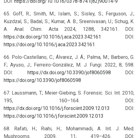
DOI:
https://doi.org/10.1016/0378-8741(82)90014-9
65. Goff, R.; Smith, M.; Islam, S.; Sisley, S.; Ferguson, J.;
Kuzdzal, S.; Badal, S.; Kumar, A. B.; Sreenivasan, U.; Schug, K.
A. Anal. Chim. Acta 2024, 1288, 342161. DOI:
https://dx.doi.org/10.1016/j.aca.2023.342161
DOI:
https://doi.org/10.1016/j.aca.2023.342161
66. Polo-Castellano, C.; Álvarez, J. Á.; Palma, M.; Barbero, G.
F.; Ayuso, J.; Ferreiro-González, M. J. Fungi. 2022, 8, 598.
DOI:
https://dx.doi.org/10.3390/jof8060598
DOI:
https://doi.org/10.3390/jof8060598
67. Laussmann, T.; Meier-Giebing, S. Forensic. Sci. Int. 2010,
195, 160–164. DOI:
https://dx.doi.org/10.1016/j.forsciint.2009.12.013
DOI:
https://doi.org/10.1016/j.forsciint.2009.12.013
68. Rafati, H.; Riahi, H.; Mohammadi, A. Int. J. Med.
Mushrooms. 2009, 11, 419–426. DOI: