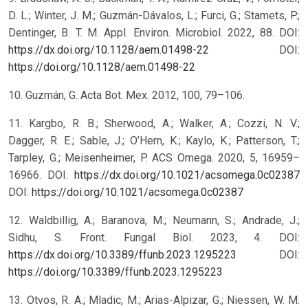
D. L.; Winter, J. M.; Guzmán-Dávalos, L.; Furci, G.; Stamets, P.;
Dentinger, B. T. M. Appl. Environ. Microbiol. 2022, 88. DOI:
https://dx.doi.org/10.1128/aem.01498-22
DOI:
https://doi.org/10.1128/aem.01498-22
10. Guzmán, G. Acta Bot. Mex. 2012, 100, 79–106.
11. Kargbo, R. B.; Sherwood, A.; Walker, A.; Cozzi, N. V.;
Dagger, R. E.; Sable, J.; O’Hern, K.; Kaylo, K.; Patterson, T.;
Tarpley, G.; Meisenheimer, P. ACS Omega. 2020, 5, 16959–
16966. DOI:
https://dx.doi.org/10.1021/acsomega.0c02387
DOI:
https://doi.org/10.1021/acsomega.0c02387
12. Waldbillig, A.; Baranova, M.; Neumann, S.; Andrade, J.;
Sidhu, S. Front. Fungal Biol. 2023, 4. DOI:
https://dx.doi.org/10.3389/ffunb.2023.1295223
DOI:
https://doi.org/10.3389/ffunb.2023.1295223
13. Otvos, R. A.; Mladic, M.; Arias-Alpizar, G.; Niessen, W. M.