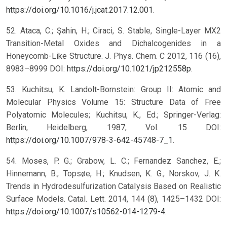
https://doi.org/10.1016/j.jcat.2017.12.001
.
52. Ataca, C.; Şahin, H.; Ciraci, S. Stable, Single-Layer MX2
Transition-Metal Oxides and Dichalcogenides in a
Honeycomb-Like Structure. J. Phys. Chem. C 2012, 116 (16),
8983–8999 DOI:
https://doi.org/10.1021/jp212558p
.
53. Kuchitsu, K. Landolt-Bornstein: Group II: Atomic and
Molecular Physics Volume 15: Structure Data of Free
Polyatomic Molecules; Kuchitsu, K., Ed.; Springer-Verlag:
Berlin, Heidelberg, 1987; Vol. 15 DOI:
https://doi.org/10.1007/978-3-642-45748-7_1
.
54. Moses, P. G.; Grabow, L. C.; Fernandez Sanchez, E.;
Hinnemann, B.; Topsøe, H.; Knudsen, K. G.; Norskov, J. K.
Trends in Hydrodesulfurization Catalysis Based on Realistic
Surface Models. Catal. Lett. 2014, 144 (8), 1425–1432 DOI:
https://doi.org/10.1007/s10562-014-1279-4
.