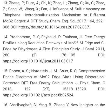
13. Zheng, P.; Duan, A.; Chi, K.; Zhao, L.; Zhang, C.; Xu, C.; Zhao,
Z.; Song, W.; Wang, X.; Fan, J. Influence of Sulfur Vacancy on
Thiophene Hydrodesulfurization Mechanism at Different
MoS2 Edges: A DFT Study. Chem. Eng. Sci. 2017, 164, 292–
306 DOI:
https://doi.org/10.1016/j.ces.2017.02.037
.
14. Prodhomme, P.-Y.; Raybaud, P.; Toulhoat, H. Free-Energy
Profiles along Reduction Pathways of MoS2 M-Edge and S-
Edge by Dihydrogen: A First-Principles Study. J. Catal. 2011,
280 (2), 178–195 DOI:
https://doi.org/10.1016/j.jcat.2011.03.017
.
15. Rosen, A. S.; Notestein, J. M.; Snurr, R. Q. Comprehensive
Phase Diagrams of MoS2 Edge Sites Using Dispersion-
Corrected DFT Free Energy Calculations. J. Phys. Chem. C
2018, 122 (27), 15318–15329 DOI:
https://doi.org/10.1021/acs.jpcc.8b02524
.
16. Sharifvaghefi, S.; Yang, B.; Zheng, Y. New Insights on the