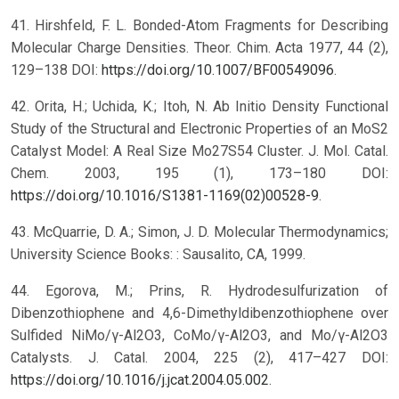
41. Hirshfeld, F. L. Bonded-Atom Fragments for Describing
Molecular Charge Densities. Theor. Chim. Acta 1977, 44 (2),
129–138 DOI:
https://doi.org/10.1007/BF00549096
.
42. Orita, H.; Uchida, K.; Itoh, N. Ab Initio Density Functional
Study of the Structural and Electronic Properties of an MoS2
Catalyst Model: A Real Size Mo27S54 Cluster. J. Mol. Catal.
Chem. 2003, 195 (1), 173–180 DOI:
https://doi.org/10.1016/S1381-1169(02)00528-9
.
43. McQuarrie, D. A.; Simon, J. D. Molecular Thermodynamics;
University Science Books: : Sausalito, CA, 1999.
44. Egorova, M.; Prins, R. Hydrodesulfurization of
Dibenzothiophene and 4,6-Dimethyldibenzothiophene over
Sulfided NiMo/γ-Al2O3, CoMo/γ-Al2O3, and Mo/γ-Al2O3
Catalysts. J. Catal. 2004, 225 (2), 417–427 DOI:
https://doi.org/10.1016/j.jcat.2004.05.002
.