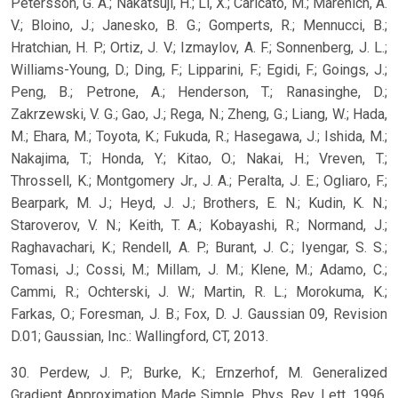
Petersson, G. A.; Nakatsuji, H.; Li, X.; Caricato, M.; Marenich, A.
V.; Bloino, J.; Janesko, B. G.; Gomperts, R.; Mennucci, B.;
Hratchian, H. P.; Ortiz, J. V.; Izmaylov, A. F.; Sonnenberg, J. L.;
Williams-Young, D.; Ding, F.; Lipparini, F.; Egidi, F.; Goings, J.;
Peng, B.; Petrone, A.; Henderson, T.; Ranasinghe, D.;
Zakrzewski, V. G.; Gao, J.; Rega, N.; Zheng, G.; Liang, W.; Hada,
M.; Ehara, M.; Toyota, K.; Fukuda, R.; Hasegawa, J.; Ishida, M.;
Nakajima, T.; Honda, Y.; Kitao, O.; Nakai, H.; Vreven, T.;
Throssell, K.; Montgomery Jr., J. A.; Peralta, J. E.; Ogliaro, F.;
Bearpark, M. J.; Heyd, J. J.; Brothers, E. N.; Kudin, K. N.;
Staroverov, V. N.; Keith, T. A.; Kobayashi, R.; Normand, J.;
Raghavachari, K.; Rendell, A. P.; Burant, J. C.; Iyengar, S. S.;
Tomasi, J.; Cossi, M.; Millam, J. M.; Klene, M.; Adamo, C.;
Cammi, R.; Ochterski, J. W.; Martin, R. L.; Morokuma, K.;
Farkas, O.; Foresman, J. B.; Fox, D. J. Gaussian 09, Revision
D.01; Gaussian, Inc.: Wallingford, CT, 2013.
30. Perdew, J. P.; Burke, K.; Ernzerhof, M. Generalized
Gradient Approximation Made Simple. Phys. Rev. Lett. 1996,