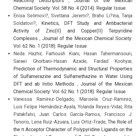
Reactivity Descriptors
,
Journal of the Mexican
Chemical Society: Vol. 58 No. 4 (2014): Regular Issue
Enisa Selimovi?, Svetlana Jeremi?, Braho Li?ina, Tanja
Soldatovi?,
Kinetics, DFT Study and Antibacterial
Activity of Zinc(II) and Copper(II) Terpyridine
Complexes
,
Journal of the Mexican Chemical Society:
Vol. 62 No. 1 (2018): Regular Issue
Neda Hazhir, Farhoush Kiani, Hasan Tahermansouri,
Saraei Ghorbani-Hasan Azade, Fardad Koohyar,
Prediction of Thermodynamic and Structural Properties
of Sulfamerazine and Sulfamethazine in Water Using
DFT and ab Initio Methods
,
Journal of the Mexican
Chemical Society: Vol. 62 No. 1 (2018): Regular Issue
Vanessa Ramírez-Delgado, Marisela Cruz-Ramirez,
Luis Felipe Hernández-Ayala, Yolanda Reyes-Vidal, Rita
Patakfalvi, Juan Carlos García-Ramos, Francisco J.
Tenorio, Lena Ruiz-Azuara, Luis Ortiz-Frade,
The Role of
the π Acceptor Character of Polypyridine Ligands on the