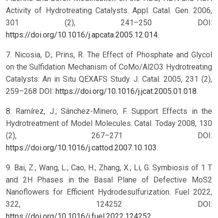
Activity of Hydrotreating Catalysts. Appl. Catal. Gen. 2006,
301 (2), 241–250 DOI:
https://doi.org/10.1016/j.apcata.2005.12.014
.
7. Nicosia, D.; Prins, R. The Effect of Phosphate and Glycol
on the Sulfidation Mechanism of CoMo/Al2O3 Hydrotreating
Catalysts: An in Situ QEXAFS Study. J. Catal. 2005, 231 (2),
259–268 DOI:
https://doi.org/10.1016/j.jcat.2005.01.018
.
8. Ramírez, J.; Sánchez-Minero, F. Support Effects in the
Hydrotreatment of Model Molecules. Catal. Today 2008, 130
(2), 267–271 DOI:
https://doi.org/10.1016/j.cattod.2007.10.103
.
9. Bai, Z.; Wang, L.; Cao, H.; Zhang, X.; Li, G. Symbiosis of 1 T
and 2H Phases in the Basal Plane of Defective MoS2
Nanoflowers for Efficient Hydrodesulfurization. Fuel 2022,
322, 124252 DOI:
https://doi.org/10.1016/j.fuel.2022.124252
.