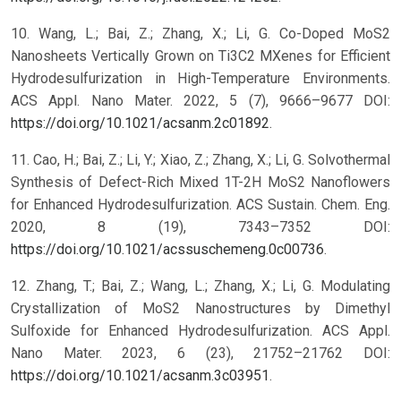
10. Wang, L.; Bai, Z.; Zhang, X.; Li, G. Co-Doped MoS2
Nanosheets Vertically Grown on Ti3C2 MXenes for Efficient
Hydrodesulfurization in High-Temperature Environments.
ACS Appl. Nano Mater. 2022, 5 (7), 9666–9677 DOI:
https://doi.org/10.1021/acsanm.2c01892
.
11. Cao, H.; Bai, Z.; Li, Y.; Xiao, Z.; Zhang, X.; Li, G. Solvothermal
Synthesis of Defect-Rich Mixed 1T-2H MoS2 Nanoflowers
for Enhanced Hydrodesulfurization. ACS Sustain. Chem. Eng.
2020, 8 (19), 7343–7352 DOI:
https://doi.org/10.1021/acssuschemeng.0c00736
.
12. Zhang, T.; Bai, Z.; Wang, L.; Zhang, X.; Li, G. Modulating
Crystallization of MoS2 Nanostructures by Dimethyl
Sulfoxide for Enhanced Hydrodesulfurization. ACS Appl.
Nano Mater. 2023, 6 (23), 21752–21762 DOI:
https://doi.org/10.1021/acsanm.3c03951
.