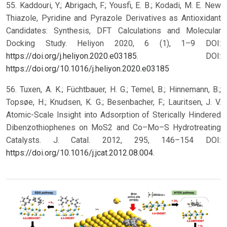
55. Kaddouri, Y.; Abrigach, F.; Yousfi, E. B.; Kodadi, M. E. New
Thiazole, Pyridine and Pyrazole Derivatives as Antioxidant
Candidates: Synthesis, DFT Calculations and Molecular
Docking Study. Heliyon 2020, 6 (1), 1–9 DOI:
https://doi.org/j.heliyon.2020.e03185
.
DOI:
https://doi.org/10.1016/j.heliyon.2020.e03185
56. Tuxen, A. K.; Füchtbauer, H. G.; Temel, B.; Hinnemann, B.;
Topsøe, H.; Knudsen, K. G.; Besenbacher, F.; Lauritsen, J. V.
Atomic-Scale Insight into Adsorption of Sterically Hindered
Dibenzothiophenes on MoS2 and Co–Mo–S Hydrotreating
Catalysts. J. Catal. 2012, 295, 146–154 DOI:
https://doi.org/10.1016/j.jcat.2012.08.004
.