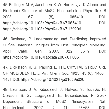
45. Bollinger, M. V.; Jacobsen, K. W.; Nørskov, J. K. Atomic and
Electronic Structure of MoS2 Nanoparticles. Phys. Rev. B
2003, 67 (8), 085410 DOI:
https://doi.org/10.1103/PhysRevB.67.085410
.
DOI:
https://doi.org/10.1103/PhysRevB.67.129906
46. Raybaud, P. Understanding and Predicting Improved
Sulfide Catalysts: Insights from First Principles Modeling.
Appl. Catal. Gen. 2007, 322, 76–91 DOI:
https://doi.org/10.1016/j.apcata.2007.01.005
.
47. Dickinson, R. G.; Pauling, L. THE CRYSTAL STRUCTURE
OF MOLYBDENITE. J. Am. Chem. Soc. 1923, 45 (6), 1466–
1471 DOI:
https://doi.org/10.1021/ja01659a020
.
48. Lauritsen, J. V.; Kibsgaard, J.; Helveg, S.; Topsøe, H.;
Clausen, B. S.; Lægsgaard, E.; Besenbacher, F. Size-
Dependent Structure of MoS2 Nanocrystals. Nat.
Nanotechnol. 2007, 2 (1), 53–58 DOI: