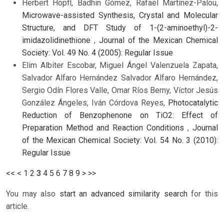
Herbert Höpfl, Badhin Gómez, Rafael Martínez-Palou,
Microwave-assisted Synthesis, Crystal and Molecular
Structure, and DFT Study of 1-(2-aminoethyl)-2-
imidazolidinethione
,
Journal of the Mexican Chemical
Society: Vol. 49 No. 4 (2005): Regular Issue
Elim Albiter Escobar, Miguel Ángel Valenzuela Zapata,
Salvador Alfaro Hernández Salvador Alfaro Hernández,
Sergio Odín Flores Valle, Omar Ríos Berny, Víctor Jesús
González Ángeles, Iván Córdova Reyes,
Photocatalytic
Reduction of Benzophenone on TiO2: Effect of
Preparation Method and Reaction Conditions
,
Journal
of the Mexican Chemical Society: Vol. 54 No. 3 (2010):
Regular Issue
<<
<
1
2
3
4
5
6
7
8
9
>
>>
You may also
start an advanced similarity search
for this
article.