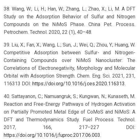
38. Wang, W.; Li, H.; Han, W.; Zhang, L.; Zhao, X.; Li, M. A DFT
Study on the Adsorption Behavior of Sulfur and Nitrogen
Compounds on the NiMoS Phase. China Pet. Process.
Petrochem. Technol. 2020, 22 (1), 40–48.
39. Liu, X.; Fan, X.; Wang, L.; Sun, J.; Wei, Q.; Zhou, Y.; Huang, W.
Competitive Adsorption between Sulfur- and Nitrogen-
Containing Compounds over NiMoS Nanocluster: The
Correlations of Electronegativity, Morphology and Molecular
Orbital with Adsorption Strength. Chem. Eng. Sci. 2021, 231,
116313 DOI:
https://doi.org/10.1016/j.ces.2020.116313
.
40. Sattayanon, C.; Namuangruk, S.; Kungwan, N.; Kunaseth, M.
Reaction and Free-Energy Pathways of Hydrogen Activation
on Partially Promoted Metal Edge of CoMoS and NiMoS: A
DFT and Thermodynamics Study. Fuel Process. Technol.
2017, 166, 217–227 DOI:
https://doi.org/10.1016/j.fuproc.2017.06.003
.