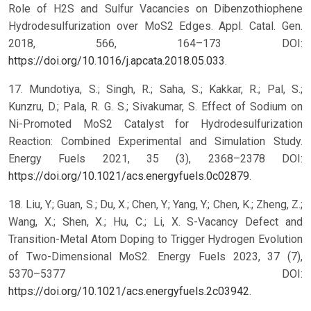
Role of H2S and Sulfur Vacancies on Dibenzothiophene
Hydrodesulfurization over MoS2 Edges. Appl. Catal. Gen.
2018, 566, 164–173 DOI:
https://doi.org/10.1016/j.apcata.2018.05.033
.
17. Mundotiya, S.; Singh, R.; Saha, S.; Kakkar, R.; Pal, S.;
Kunzru, D.; Pala, R. G. S.; Sivakumar, S. Effect of Sodium on
Ni-Promoted MoS2 Catalyst for Hydrodesulfurization
Reaction: Combined Experimental and Simulation Study.
Energy Fuels 2021, 35 (3), 2368–2378 DOI:
https://doi.org/10.1021/acs.energyfuels.0c02879
.
18. Liu, Y.; Guan, S.; Du, X.; Chen, Y.; Yang, Y.; Chen, K.; Zheng, Z.;
Wang, X.; Shen, X.; Hu, C.; Li, X. S-Vacancy Defect and
Transition-Metal Atom Doping to Trigger Hydrogen Evolution
of Two-Dimensional MoS2. Energy Fuels 2023, 37 (7),
5370–5377 DOI:
https://doi.org/10.1021/acs.energyfuels.2c03942
.