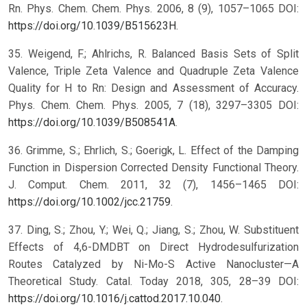
Rn. Phys. Chem. Chem. Phys. 2006, 8 (9), 1057–1065 DOI:
https://doi.org/10.1039/B515623H
.
35. Weigend, F.; Ahlrichs, R. Balanced Basis Sets of Split
Valence, Triple Zeta Valence and Quadruple Zeta Valence
Quality for H to Rn: Design and Assessment of Accuracy.
Phys. Chem. Chem. Phys. 2005, 7 (18), 3297–3305 DOI:
https://doi.org/10.1039/B508541A
.
36. Grimme, S.; Ehrlich, S.; Goerigk, L. Effect of the Damping
Function in Dispersion Corrected Density Functional Theory.
J. Comput. Chem. 2011, 32 (7), 1456–1465 DOI:
https://doi.org/10.1002/jcc.21759
.
37. Ding, S.; Zhou, Y.; Wei, Q.; Jiang, S.; Zhou, W. Substituent
Effects of 4,6-DMDBT on Direct Hydrodesulfurization
Routes Catalyzed by Ni-Mo-S Active Nanocluster—A
Theoretical Study. Catal. Today 2018, 305, 28–39 DOI:
https://doi.org/10.1016/j.cattod.2017.10.040
.