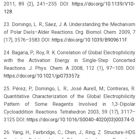
2011, 89 (2), 241–255 DOI:
https://doi.org/10.1139/V10-
128
.
23. Domingo, L. R.; Sáez, J. A. Understanding the Mechanism
of Polar Diels–Alder Reactions. Org. Biomol. Chem. 2009, 7
(17), 3576–3583 DOI:
https://doi.org/10.1039/B909611F
.
24. Bagaria, P.; Roy, R. K. Correlation of Global Electrophilicity
with the Activation Energy in Single-Step Concerted
Reactions. J. Phys. Chem. A 2008, 112 (1), 97–105 DOI:
https://doi.org/10.1021/jp073357z
.
25. Pérez, P.; Domingo, L. R.; José Aurell, M.; Contreras, R.
Quantitative Characterization of the Global Electrophilicity
Pattern of Some Reagents Involved in 1,3-Dipolar
Cycloaddition Reactions. Tetrahedron 2003, 59 (17), 3117–
3125 DOI:
https://doi.org/10.1016/S0040-4020(03)00374-0
.
26. Yang, H.; Fairbridge, C.; Chen, J.; Ring, Z. Structure-HDS