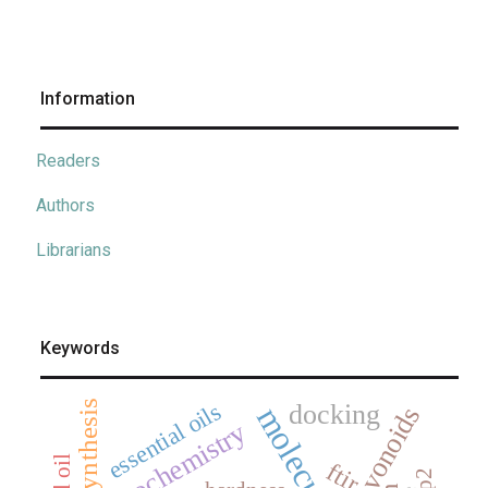
Information
Readers
Authors
Librarians
Keywords
essential oils
synthesis
docking
flavonoids
electrochemistry
ftir
mp2