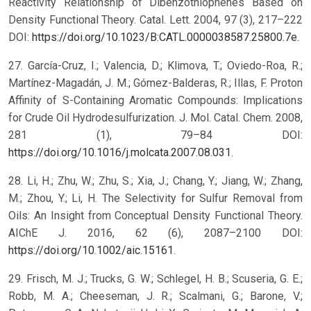
Reactivity Relationship of Dibenzothiophenes Based on
Density Functional Theory. Catal. Lett. 2004, 97 (3), 217–222
DOI:
https://doi.org/10.1023/B:CATL.0000038587.25800.7e
.
27. García-Cruz, I.; Valencia, D.; Klimova, T.; Oviedo-Roa, R.;
Martínez-Magadán, J. M.; Gómez-Balderas, R.; Illas, F. Proton
Affinity of S-Containing Aromatic Compounds: Implications
for Crude Oil Hydrodesulfurization. J. Mol. Catal. Chem. 2008,
281 (1), 79–84 DOI:
https://doi.org/10.1016/j.molcata.2007.08.031
.
28. Li, H.; Zhu, W.; Zhu, S.; Xia, J.; Chang, Y.; Jiang, W.; Zhang,
M.; Zhou, Y.; Li, H. The Selectivity for Sulfur Removal from
Oils: An Insight from Conceptual Density Functional Theory.
AIChE J. 2016, 62 (6), 2087–2100 DOI:
https://doi.org/10.1002/aic.15161
.
29. Frisch, M. J.; Trucks, G. W.; Schlegel, H. B.; Scuseria, G. E.;
Robb, M. A.; Cheeseman, J. R.; Scalmani, G.; Barone, V.;