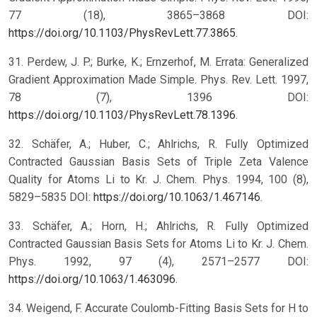
77 (18), 3865–3868 DOI:
https://doi.org/10.1103/PhysRevLett.77.3865
.
31. Perdew, J. P.; Burke, K.; Ernzerhof, M. Errata: Generalized
Gradient Approximation Made Simple. Phys. Rev. Lett. 1997,
78 (7), 1396 DOI:
https://doi.org/10.1103/PhysRevLett.78.1396
.
32. Schäfer, A.; Huber, C.; Ahlrichs, R. Fully Optimized
Contracted Gaussian Basis Sets of Triple Zeta Valence
Quality for Atoms Li to Kr. J. Chem. Phys. 1994, 100 (8),
5829–5835 DOI:
https://doi.org/10.1063/1.467146
.
33. Schäfer, A.; Horn, H.; Ahlrichs, R. Fully Optimized
Contracted Gaussian Basis Sets for Atoms Li to Kr. J. Chem.
Phys. 1992, 97 (4), 2571–2577 DOI:
https://doi.org/10.1063/1.463096
.
34. Weigend, F. Accurate Coulomb-Fitting Basis Sets for H to