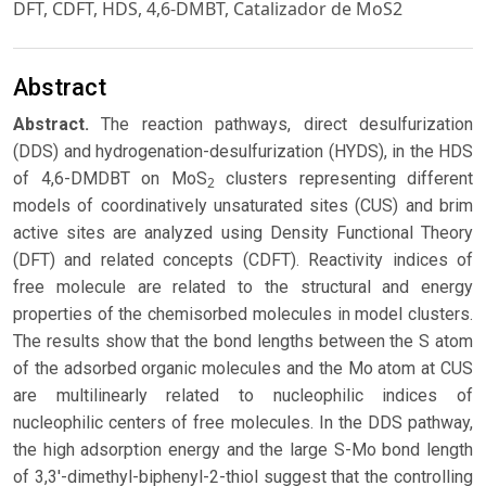
DFT, CDFT, HDS, 4,6-DMBT, Catalizador de MoS2
Abstract
Abstract.
The reaction pathways, direct desulfurization
(DDS) and hydrogenation-desulfurization (HYDS), in the HDS
of 4,6-DMDBT on MoS
clusters representing different
2
models of coordinatively unsaturated sites (CUS) and brim
active sites are analyzed using Density Functional Theory
(DFT) and related concepts (CDFT). Reactivity indices of
free molecule are related to the structural and energy
properties of the chemisorbed molecules in model clusters.
The results show that the bond lengths between the S atom
of the adsorbed organic molecules and the Mo atom at CUS
are multilinearly related to nucleophilic indices of
nucleophilic centers of free molecules. In the DDS pathway,
the high adsorption energy and the large S-Mo bond length
of 3,3'-dimethyl-biphenyl-2-thiol suggest that the controlling