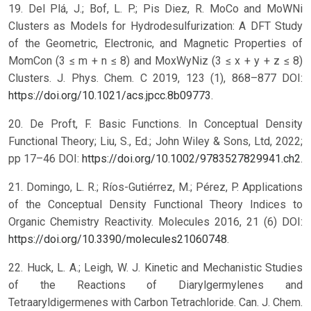
19. Del Plá, J.; Bof, L. P.; Pis Diez, R. MoCo and MoWNi
Clusters as Models for Hydrodesulfurization: A DFT Study
of the Geometric, Electronic, and Magnetic Properties of
MomCon (3 ≤ m + n ≤ 8) and MoxWyNiz (3 ≤ x + y + z ≤ 8)
Clusters. J. Phys. Chem. C 2019, 123 (1), 868–877 DOI:
https://doi.org/10.1021/acs.jpcc.8b09773
.
20. De Proft, F. Basic Functions. In Conceptual Density
Functional Theory; Liu, S., Ed.; John Wiley & Sons, Ltd, 2022;
pp 17–46 DOI:
https://doi.org/10.1002/9783527829941.ch2
.
21. Domingo, L. R.; Ríos-Gutiérrez, M.; Pérez, P. Applications
of the Conceptual Density Functional Theory Indices to
Organic Chemistry Reactivity. Molecules 2016, 21 (6) DOI:
https://doi.org/10.3390/molecules21060748
.
22. Huck, L. A.; Leigh, W. J. Kinetic and Mechanistic Studies
of the Reactions of Diarylgermylenes and
Tetraaryldigermenes with Carbon Tetrachloride. Can. J. Chem.