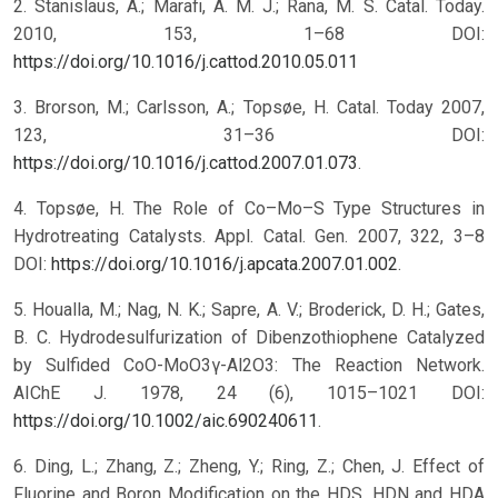
2. Stanislaus, A.; Marafi, A. M. J.; Rana, M. S. Catal. Today.
2010, 153, 1–68 DOI:
https://doi.org/10.1016/j.cattod.2010.05.011
3. Brorson, M.; Carlsson, A.; Topsøe, H. Catal. Today 2007,
123, 31–36 DOI:
https://doi.org/10.1016/j.cattod.2007.01.073
.
4. Topsøe, H. The Role of Co–Mo–S Type Structures in
Hydrotreating Catalysts. Appl. Catal. Gen. 2007, 322, 3–8
DOI:
https://doi.org/10.1016/j.apcata.2007.01.002
.
5. Houalla, M.; Nag, N. K.; Sapre, A. V.; Broderick, D. H.; Gates,
B. C. Hydrodesulfurization of Dibenzothiophene Catalyzed
by Sulfided CoO-MoO3γ-Al2O3: The Reaction Network.
AIChE J. 1978, 24 (6), 1015–1021 DOI:
https://doi.org/10.1002/aic.690240611
.
6. Ding, L.; Zhang, Z.; Zheng, Y.; Ring, Z.; Chen, J. Effect of
Fluorine and Boron Modification on the HDS, HDN and HDA