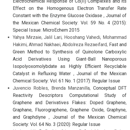
Electrochemical Response of Co(II) Complexes and its
Effect on the Homogenous Electron Transfer Rate
Constant with the Enzyme Glucose Oxidase
,
Journal of
the Mexican Chemical Society: Vol. 59 No. 4 (2015):
Special Issue: MicroEchem 2015
Yahya Mirzaie, Jalil Lari, Hooshang Vahedi, Mohammad
Hakimi, Ahmad Nakhaei, Abdolreza Rezaeifard,
Fast and
Green Method to Synthesis of Quinolone Carboxylic
Acid Derivatives Using Giant-Ball Nanoporous
Isopolyoxomolybdate as Highly Efficient Recyclable
Catalyst in Refluxing Water
,
Journal of the Mexican
Chemical Society: Vol. 61 No. 1 (2017): Regular Issue
Juvencio Robles, Brenda Manzanilla,
Conceptual DFT
Reactivity Descriptors Computational Study of
Graphene and Derivatives Flakes: Doped Graphene,
Graphane, Fluorographene, Graphene Oxide, Graphyne,
and Graphdiyne
,
Journal of the Mexican Chemical
Society: Vol. 64 No. 3 (2020): Regular Issue