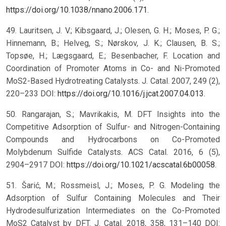
https://doi.org/10.1038/nnano.2006.171
.
49. Lauritsen, J. V.; Kibsgaard, J.; Olesen, G. H.; Moses, P. G.;
Hinnemann, B.; Helveg, S.; Nørskov, J. K.; Clausen, B. S.;
Topsøe, H.; Lægsgaard, E.; Besenbacher, F. Location and
Coordination of Promoter Atoms in Co- and Ni-Promoted
MoS2-Based Hydrotreating Catalysts. J. Catal. 2007, 249 (2),
220–233 DOI:
https://doi.org/10.1016/j.jcat.2007.04.013
.
50. Rangarajan, S.; Mavrikakis, M. DFT Insights into the
Competitive Adsorption of Sulfur- and Nitrogen-Containing
Compounds and Hydrocarbons on Co-Promoted
Molybdenum Sulfide Catalysts. ACS Catal. 2016, 6 (5),
2904–2917 DOI:
https://doi.org/10.1021/acscatal.6b00058
.
51. Šarić, M.; Rossmeisl, J.; Moses, P. G. Modeling the
Adsorption of Sulfur Containing Molecules and Their
Hydrodesulfurization Intermediates on the Co-Promoted
MoS2 Catalyst by DFT. J. Catal. 2018, 358, 131–140 DOI: