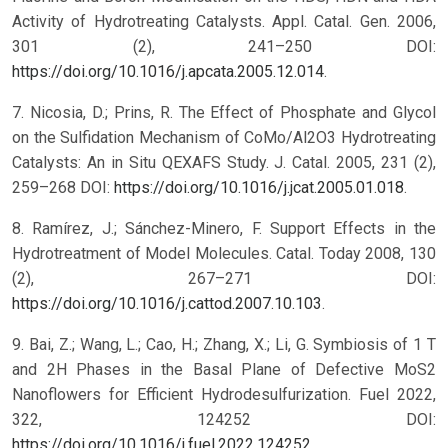
Activity of Hydrotreating Catalysts. Appl. Catal. Gen. 2006,
301 (2), 241–250 DOI:
https://doi.org/10.1016/j.apcata.2005.12.014
.
7. Nicosia, D.; Prins, R. The Effect of Phosphate and Glycol
on the Sulfidation Mechanism of CoMo/Al2O3 Hydrotreating
Catalysts: An in Situ QEXAFS Study. J. Catal. 2005, 231 (2),
259–268 DOI:
https://doi.org/10.1016/j.jcat.2005.01.018
.
8. Ramírez, J.; Sánchez-Minero, F. Support Effects in the
Hydrotreatment of Model Molecules. Catal. Today 2008, 130
(2), 267–271 DOI:
https://doi.org/10.1016/j.cattod.2007.10.103
.
9. Bai, Z.; Wang, L.; Cao, H.; Zhang, X.; Li, G. Symbiosis of 1 T
and 2H Phases in the Basal Plane of Defective MoS2
Nanoflowers for Efficient Hydrodesulfurization. Fuel 2022,
322, 124252 DOI:
https://doi.org/10.1016/j.fuel.2022.124252
.