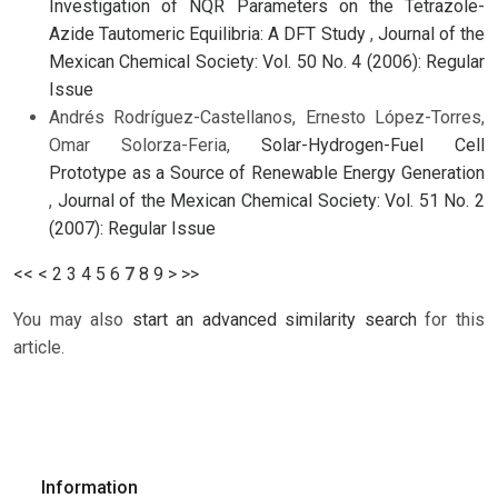
Investigation of NQR Parameters on the Tetrazole-
Azide Tautomeric Equilibria: A DFT Study
,
Journal of the
Mexican Chemical Society: Vol. 50 No. 4 (2006): Regular
Issue
Andrés Rodríguez-Castellanos, Ernesto López-Torres,
Omar Solorza-Feria,
Solar-Hydrogen-Fuel Cell
Prototype as a Source of Renewable Energy Generation
,
Journal of the Mexican Chemical Society: Vol. 51 No. 2
(2007): Regular Issue
<<
<
2
3
4
5
6
7
8
9
>
>>
You may also
start an advanced similarity search
for this
article.
Information