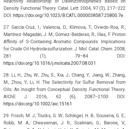
Reactivity Relationship of Dibenzothiophenes Based on
Density Functional Theory. Catal. Lett. 2004, 97 (3), 217–222
DOI:
https://doi.org/10.1023/B:CATL.0000038587.25800.7e
.
27. García-Cruz, I.; Valencia, D.; Klimova, T.; Oviedo-Roa, R.;
Martínez-Magadán, J. M.; Gómez-Balderas, R.; Illas, F. Proton
Affinity of S-Containing Aromatic Compounds: Implications
for Crude Oil Hydrodesulfurization. J. Mol. Catal. Chem. 2008,
281 (1), 79–84 DOI:
https://doi.org/10.1016/j.molcata.2007.08.031
.
28. Li, H.; Zhu, W.; Zhu, S.; Xia, J.; Chang, Y.; Jiang, W.; Zhang,
M.; Zhou, Y.; Li, H. The Selectivity for Sulfur Removal from
Oils: An Insight from Conceptual Density Functional Theory.
AIChE J. 2016, 62 (6), 2087–2100 DOI:
https://doi.org/10.1002/aic.15161
.
29. Frisch, M. J.; Trucks, G. W.; Schlegel, H. B.; Scuseria, G. E.;
Robb, M. A.; Cheeseman, J. R.; Scalmani, G.; Barone, V.;