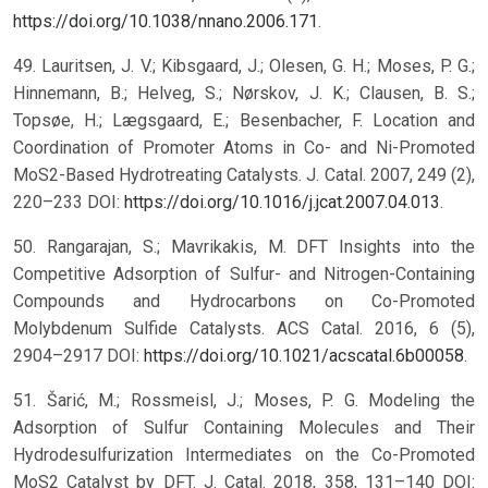
https://doi.org/10.1038/nnano.2006.171
.
49. Lauritsen, J. V.; Kibsgaard, J.; Olesen, G. H.; Moses, P. G.;
Hinnemann, B.; Helveg, S.; Nørskov, J. K.; Clausen, B. S.;
Topsøe, H.; Lægsgaard, E.; Besenbacher, F. Location and
Coordination of Promoter Atoms in Co- and Ni-Promoted
MoS2-Based Hydrotreating Catalysts. J. Catal. 2007, 249 (2),
220–233 DOI:
https://doi.org/10.1016/j.jcat.2007.04.013
.
50. Rangarajan, S.; Mavrikakis, M. DFT Insights into the
Competitive Adsorption of Sulfur- and Nitrogen-Containing
Compounds and Hydrocarbons on Co-Promoted
Molybdenum Sulfide Catalysts. ACS Catal. 2016, 6 (5),
2904–2917 DOI:
https://doi.org/10.1021/acscatal.6b00058
.
51. Šarić, M.; Rossmeisl, J.; Moses, P. G. Modeling the
Adsorption of Sulfur Containing Molecules and Their
Hydrodesulfurization Intermediates on the Co-Promoted
MoS2 Catalyst by DFT. J. Catal. 2018, 358, 131–140 DOI: