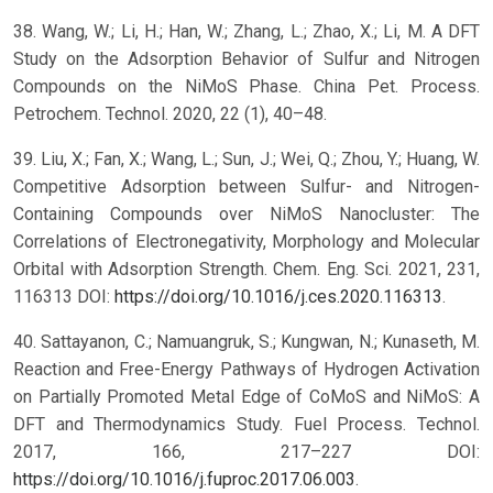
38. Wang, W.; Li, H.; Han, W.; Zhang, L.; Zhao, X.; Li, M. A DFT
Study on the Adsorption Behavior of Sulfur and Nitrogen
Compounds on the NiMoS Phase. China Pet. Process.
Petrochem. Technol. 2020, 22 (1), 40–48.
39. Liu, X.; Fan, X.; Wang, L.; Sun, J.; Wei, Q.; Zhou, Y.; Huang, W.
Competitive Adsorption between Sulfur- and Nitrogen-
Containing Compounds over NiMoS Nanocluster: The
Correlations of Electronegativity, Morphology and Molecular
Orbital with Adsorption Strength. Chem. Eng. Sci. 2021, 231,
116313 DOI:
https://doi.org/10.1016/j.ces.2020.116313
.
40. Sattayanon, C.; Namuangruk, S.; Kungwan, N.; Kunaseth, M.
Reaction and Free-Energy Pathways of Hydrogen Activation
on Partially Promoted Metal Edge of CoMoS and NiMoS: A
DFT and Thermodynamics Study. Fuel Process. Technol.
2017, 166, 217–227 DOI:
https://doi.org/10.1016/j.fuproc.2017.06.003
.