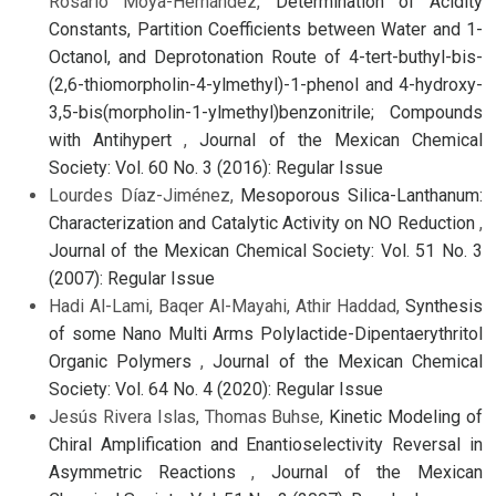
Rosario Moya-Hernández,
Determination of Acidity
Constants, Partition Coefficients between Water and 1-
Octanol, and Deprotonation Route of 4-tert-buthyl-bis-
(2,6-thiomorpholin-4-ylmethyl)-1-phenol and 4-hydroxy-
3,5-bis(morpholin-1-ylmethyl)benzonitrile; Compounds
with Antihypert
,
Journal of the Mexican Chemical
Society: Vol. 60 No. 3 (2016): Regular Issue
Lourdes Díaz-Jiménez,
Mesoporous Silica-Lanthanum:
Characterization and Catalytic Activity on NO Reduction
,
Journal of the Mexican Chemical Society: Vol. 51 No. 3
(2007): Regular Issue
Hadi Al-Lami, Baqer Al-Mayahi, Athir Haddad,
Synthesis
of some Nano Multi Arms Polylactide-Dipentaerythritol
Organic Polymers
,
Journal of the Mexican Chemical
Society: Vol. 64 No. 4 (2020): Regular Issue
Jesús Rivera Islas, Thomas Buhse,
Kinetic Modeling of
Chiral Amplification and Enantioselectivity Reversal in
Asymmetric Reactions
,
Journal of the Mexican