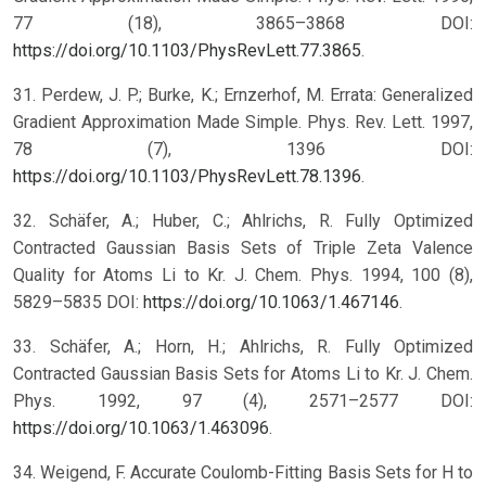
77 (18), 3865–3868 DOI:
https://doi.org/10.1103/PhysRevLett.77.3865
.
31. Perdew, J. P.; Burke, K.; Ernzerhof, M. Errata: Generalized
Gradient Approximation Made Simple. Phys. Rev. Lett. 1997,
78 (7), 1396 DOI:
https://doi.org/10.1103/PhysRevLett.78.1396
.
32. Schäfer, A.; Huber, C.; Ahlrichs, R. Fully Optimized
Contracted Gaussian Basis Sets of Triple Zeta Valence
Quality for Atoms Li to Kr. J. Chem. Phys. 1994, 100 (8),
5829–5835 DOI:
https://doi.org/10.1063/1.467146
.
33. Schäfer, A.; Horn, H.; Ahlrichs, R. Fully Optimized
Contracted Gaussian Basis Sets for Atoms Li to Kr. J. Chem.
Phys. 1992, 97 (4), 2571–2577 DOI:
https://doi.org/10.1063/1.463096
.
34. Weigend, F. Accurate Coulomb-Fitting Basis Sets for H to