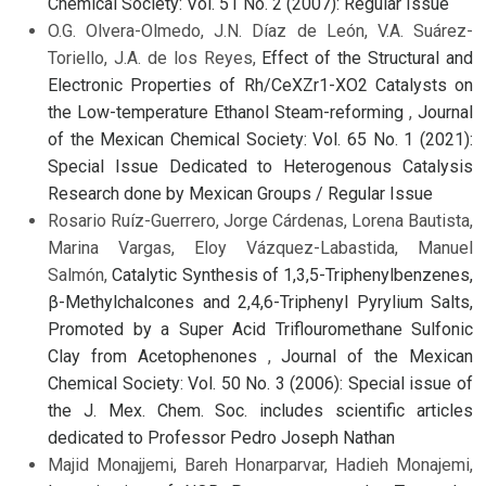
Chemical Society: Vol. 51 No. 2 (2007): Regular Issue
O.G. Olvera-Olmedo, J.N. Díaz de León, V.A. Suárez-
Toriello, J.A. de los Reyes,
Effect of the Structural and
Electronic Properties of Rh/CeXZr1-XO2 Catalysts on
the Low-temperature Ethanol Steam-reforming
,
Journal
of the Mexican Chemical Society: Vol. 65 No. 1 (2021):
Special Issue Dedicated to Heterogenous Catalysis
Research done by Mexican Groups / Regular Issue
Rosario Ruíz-Guerrero, Jorge Cárdenas, Lorena Bautista,
Marina Vargas, Eloy Vázquez-Labastida, Manuel
Salmón,
Catalytic Synthesis of 1,3,5-Triphenylbenzenes,
β-Methylchalcones and 2,4,6-Triphenyl Pyrylium Salts,
Promoted by a Super Acid Triflouromethane Sulfonic
Clay from Acetophenones
,
Journal of the Mexican
Chemical Society: Vol. 50 No. 3 (2006): Special issue of
the J. Mex. Chem. Soc. includes scientific articles
dedicated to Professor Pedro Joseph Nathan
Majid Monajjemi, Bareh Honarparvar, Hadieh Monajemi,