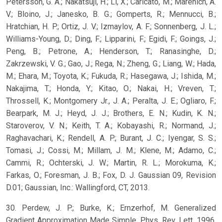
Petersson, G. A.; Nakatsuji, H.; Li, X.; Caricato, M.; Marenich, A.
V.; Bloino, J.; Janesko, B. G.; Gomperts, R.; Mennucci, B.;
Hratchian, H. P.; Ortiz, J. V.; Izmaylov, A. F.; Sonnenberg, J. L.;
Williams-Young, D.; Ding, F.; Lipparini, F.; Egidi, F.; Goings, J.;
Peng, B.; Petrone, A.; Henderson, T.; Ranasinghe, D.;
Zakrzewski, V. G.; Gao, J.; Rega, N.; Zheng, G.; Liang, W.; Hada,
M.; Ehara, M.; Toyota, K.; Fukuda, R.; Hasegawa, J.; Ishida, M.;
Nakajima, T.; Honda, Y.; Kitao, O.; Nakai, H.; Vreven, T.;
Throssell, K.; Montgomery Jr., J. A.; Peralta, J. E.; Ogliaro, F.;
Bearpark, M. J.; Heyd, J. J.; Brothers, E. N.; Kudin, K. N.;
Staroverov, V. N.; Keith, T. A.; Kobayashi, R.; Normand, J.;
Raghavachari, K.; Rendell, A. P.; Burant, J. C.; Iyengar, S. S.;
Tomasi, J.; Cossi, M.; Millam, J. M.; Klene, M.; Adamo, C.;
Cammi, R.; Ochterski, J. W.; Martin, R. L.; Morokuma, K.;
Farkas, O.; Foresman, J. B.; Fox, D. J. Gaussian 09, Revision
D.01; Gaussian, Inc.: Wallingford, CT, 2013.
30. Perdew, J. P.; Burke, K.; Ernzerhof, M. Generalized
Gradient Approximation Made Simple. Phys. Rev. Lett. 1996,