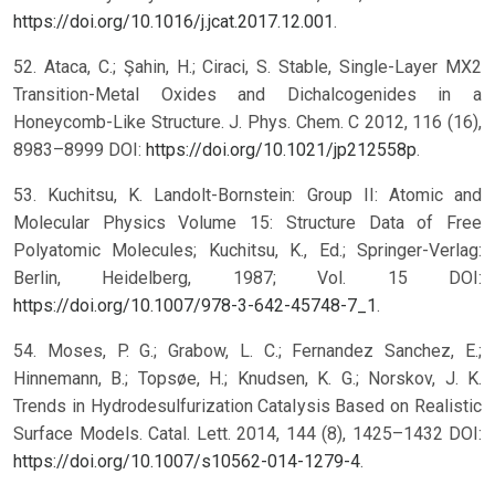
https://doi.org/10.1016/j.jcat.2017.12.001
.
52. Ataca, C.; Şahin, H.; Ciraci, S. Stable, Single-Layer MX2
Transition-Metal Oxides and Dichalcogenides in a
Honeycomb-Like Structure. J. Phys. Chem. C 2012, 116 (16),
8983–8999 DOI:
https://doi.org/10.1021/jp212558p
.
53. Kuchitsu, K. Landolt-Bornstein: Group II: Atomic and
Molecular Physics Volume 15: Structure Data of Free
Polyatomic Molecules; Kuchitsu, K., Ed.; Springer-Verlag:
Berlin, Heidelberg, 1987; Vol. 15 DOI:
https://doi.org/10.1007/978-3-642-45748-7_1
.
54. Moses, P. G.; Grabow, L. C.; Fernandez Sanchez, E.;
Hinnemann, B.; Topsøe, H.; Knudsen, K. G.; Norskov, J. K.
Trends in Hydrodesulfurization Catalysis Based on Realistic
Surface Models. Catal. Lett. 2014, 144 (8), 1425–1432 DOI:
https://doi.org/10.1007/s10562-014-1279-4
.