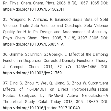
Rn. Phys. Chem. Chem. Phys. 2006, 8 (9), 1057–1065 DOI:
https://doi.org/10.1039/B515623H
.
35. Weigend, F.; Ahlrichs, R. Balanced Basis Sets of Split
Valence, Triple Zeta Valence and Quadruple Zeta Valence
Quality for H to Rn: Design and Assessment of Accuracy.
Phys. Chem. Chem. Phys. 2005, 7 (18), 3297–3305 DOI:
https://doi.org/10.1039/B508541A
.
36. Grimme, S.; Ehrlich, S.; Goerigk, L. Effect of the Damping
Function in Dispersion Corrected Density Functional Theory.
J. Comput. Chem. 2011, 32 (7), 1456–1465 DOI:
https://doi.org/10.1002/jcc.21759
.
37. Ding, S.; Zhou, Y.; Wei, Q.; Jiang, S.; Zhou, W. Substituent
Effects of 4,6-DMDBT on Direct Hydrodesulfurization
Routes Catalyzed by Ni-Mo-S Active Nanocluster—A
Theoretical Study. Catal. Today 2018, 305, 28–39 DOI:
https://doi.org/10.1016/j.cattod.2017.10.040
.