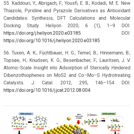
55. Kaddouri, Y.; Abrigach, F.; Yousfi, E. B.; Kodadi, M. E. New
Thiazole, Pyridine and Pyrazole Derivatives as Antioxidant
Candidates: Synthesis, DFT Calculations and Molecular
Docking Study. Heliyon 2020, 6 (1), 1–9 DOI:
https://doi.org/j.heliyon.2020.e03185
.
DOI:
https://doi.org/10.1016/j.heliyon.2020.e03185
56. Tuxen, A. K.; Füchtbauer, H. G.; Temel, B.; Hinnemann, B.;
Topsøe, H.; Knudsen, K. G.; Besenbacher, F.; Lauritsen, J. V.
Atomic-Scale Insight into Adsorption of Sterically Hindered
Dibenzothiophenes on MoS2 and Co–Mo–S Hydrotreating
Catalysts. J. Catal. 2012, 295, 146–154 DOI:
https://doi.org/10.1016/j.jcat.2012.08.004
.