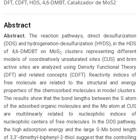
DFT, CDFT, HDS, 4,6-DMBT, Catalizador de MoS2
Abstract
Abstract.
The reaction pathways, direct desulfurization
(DDS) and hydrogenation-desulfurization (HYDS), in the HDS
of 4,6-DMDBT on MoS
clusters representing different
2
models of coordinatively unsaturated sites (CUS) and brim
active sites are analyzed using Density Functional Theory
(DFT) and related concepts (CDFT). Reactivity indices of
free molecule are related to the structural and energy
properties of the chemisorbed molecules in model clusters.
The results show that the bond lengths between the S atom
of the adsorbed organic molecules and the Mo atom at CUS
are multilinearly related to nucleophilic indices of
nucleophilic centers of free molecules. In the DDS pathway,
the high adsorption energy and the large S-Mo bond length
of 3,3'-dimethyl-biphenyl-2-thiol suggest that the controlling