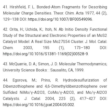
41. Hirshfeld, F. L. Bonded-Atom Fragments for Describing
Molecular Charge Densities. Theor. Chim. Acta 1977, 44 (2),
129–138 DOI:
https://doi.org/10.1007/BF00549096
.
42. Orita, H.; Uchida, K.; Itoh, N. Ab Initio Density Functional
Study of the Structural and Electronic Properties of an MoS2
Catalyst Model: A Real Size Mo27S54 Cluster. J. Mol. Catal.
Chem. 2003, 195 (1), 173–180 DOI:
https://doi.org/10.1016/S1381-1169(02)00528-9
.
43. McQuarrie, D. A.; Simon, J. D. Molecular Thermodynamics;
University Science Books: : Sausalito, CA, 1999.
44. Egorova, M.; Prins, R. Hydrodesulfurization of
Dibenzothiophene and 4,6-Dimethyldibenzothiophene over
Sulfided NiMo/γ-Al2O3, CoMo/γ-Al2O3, and Mo/γ-Al2O3
Catalysts. J. Catal. 2004, 225 (2), 417–427 DOI:
https://doi.org/10.1016/j.jcat.2004.05.002
.