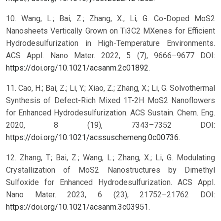
10. Wang, L.; Bai, Z.; Zhang, X.; Li, G. Co-Doped MoS2
Nanosheets Vertically Grown on Ti3C2 MXenes for Efficient
Hydrodesulfurization in High-Temperature Environments.
ACS Appl. Nano Mater. 2022, 5 (7), 9666–9677 DOI:
https://doi.org/10.1021/acsanm.2c01892
.
11. Cao, H.; Bai, Z.; Li, Y.; Xiao, Z.; Zhang, X.; Li, G. Solvothermal
Synthesis of Defect-Rich Mixed 1T-2H MoS2 Nanoflowers
for Enhanced Hydrodesulfurization. ACS Sustain. Chem. Eng.
2020, 8 (19), 7343–7352 DOI:
https://doi.org/10.1021/acssuschemeng.0c00736
.
12. Zhang, T.; Bai, Z.; Wang, L.; Zhang, X.; Li, G. Modulating
Crystallization of MoS2 Nanostructures by Dimethyl
Sulfoxide for Enhanced Hydrodesulfurization. ACS Appl.
Nano Mater. 2023, 6 (23), 21752–21762 DOI:
https://doi.org/10.1021/acsanm.3c03951
.