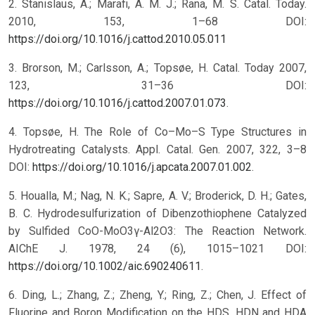
2. Stanislaus, A.; Marafi, A. M. J.; Rana, M. S. Catal. Today.
2010, 153, 1–68 DOI:
https://doi.org/10.1016/j.cattod.2010.05.011
3. Brorson, M.; Carlsson, A.; Topsøe, H. Catal. Today 2007,
123, 31–36 DOI:
https://doi.org/10.1016/j.cattod.2007.01.073
.
4. Topsøe, H. The Role of Co–Mo–S Type Structures in
Hydrotreating Catalysts. Appl. Catal. Gen. 2007, 322, 3–8
DOI:
https://doi.org/10.1016/j.apcata.2007.01.002
.
5. Houalla, M.; Nag, N. K.; Sapre, A. V.; Broderick, D. H.; Gates,
B. C. Hydrodesulfurization of Dibenzothiophene Catalyzed
by Sulfided CoO-MoO3γ-Al2O3: The Reaction Network.
AIChE J. 1978, 24 (6), 1015–1021 DOI:
https://doi.org/10.1002/aic.690240611
.
6. Ding, L.; Zhang, Z.; Zheng, Y.; Ring, Z.; Chen, J. Effect of
Fluorine and Boron Modification on the HDS, HDN and HDA