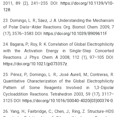
2011, 89 (2), 241–255 DOI:
https://doi.org/10.1139/V10-
128
.
23. Domingo, L. R.; Sáez, J. A. Understanding the Mechanism
of Polar Diels–Alder Reactions. Org. Biomol. Chem. 2009, 7
(17), 3576–3583 DOI:
https://doi.org/10.1039/B909611F
.
24. Bagaria, P.; Roy, R. K. Correlation of Global Electrophilicity
with the Activation Energy in Single-Step Concerted
Reactions. J. Phys. Chem. A 2008, 112 (1), 97–105 DOI:
https://doi.org/10.1021/jp073357z
.
25. Pérez, P.; Domingo, L. R.; José Aurell, M.; Contreras, R.
Quantitative Characterization of the Global Electrophilicity
Pattern of Some Reagents Involved in 1,3-Dipolar
Cycloaddition Reactions. Tetrahedron 2003, 59 (17), 3117–
3125 DOI:
https://doi.org/10.1016/S0040-4020(03)00374-0
.
26. Yang, H.; Fairbridge, C.; Chen, J.; Ring, Z. Structure-HDS