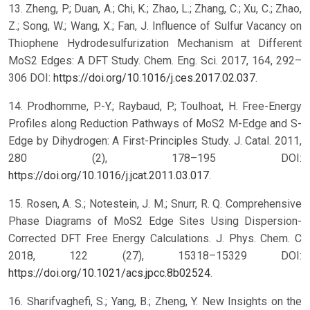
13. Zheng, P.; Duan, A.; Chi, K.; Zhao, L.; Zhang, C.; Xu, C.; Zhao,
Z.; Song, W.; Wang, X.; Fan, J. Influence of Sulfur Vacancy on
Thiophene Hydrodesulfurization Mechanism at Different
MoS2 Edges: A DFT Study. Chem. Eng. Sci. 2017, 164, 292–
306 DOI:
https://doi.org/10.1016/j.ces.2017.02.037
.
14. Prodhomme, P.-Y.; Raybaud, P.; Toulhoat, H. Free-Energy
Profiles along Reduction Pathways of MoS2 M-Edge and S-
Edge by Dihydrogen: A First-Principles Study. J. Catal. 2011,
280 (2), 178–195 DOI:
https://doi.org/10.1016/j.jcat.2011.03.017
.
15. Rosen, A. S.; Notestein, J. M.; Snurr, R. Q. Comprehensive
Phase Diagrams of MoS2 Edge Sites Using Dispersion-
Corrected DFT Free Energy Calculations. J. Phys. Chem. C
2018, 122 (27), 15318–15329 DOI:
https://doi.org/10.1021/acs.jpcc.8b02524
.
16. Sharifvaghefi, S.; Yang, B.; Zheng, Y. New Insights on the