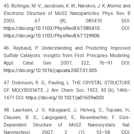
45. Bollinger, M. V.; Jacobsen, K. W.; Nørskov, J. K. Atomic and
Electronic Structure of MoS2 Nanoparticles. Phys. Rev. B
2003, 67 (8), 085410 DOI:
https://doi.org/10.1103/PhysRevB.67.085410
.
DOI:
https://doi.org/10.1103/PhysRevB.67.129906
46. Raybaud, P. Understanding and Predicting Improved
Sulfide Catalysts: Insights from First Principles Modeling.
Appl. Catal. Gen. 2007, 322, 76–91 DOI:
https://doi.org/10.1016/j.apcata.2007.01.005
.
47. Dickinson, R. G.; Pauling, L. THE CRYSTAL STRUCTURE
OF MOLYBDENITE. J. Am. Chem. Soc. 1923, 45 (6), 1466–
1471 DOI:
https://doi.org/10.1021/ja01659a020
.
48. Lauritsen, J. V.; Kibsgaard, J.; Helveg, S.; Topsøe, H.;
Clausen, B. S.; Lægsgaard, E.; Besenbacher, F. Size-
Dependent Structure of MoS2 Nanocrystals. Nat.
Nanotechnol. 2007, 2 (1), 53–58 DOI: