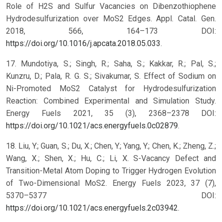
Role of H2S and Sulfur Vacancies on Dibenzothiophene
Hydrodesulfurization over MoS2 Edges. Appl. Catal. Gen.
2018, 566, 164–173 DOI:
https://doi.org/10.1016/j.apcata.2018.05.033
.
17. Mundotiya, S.; Singh, R.; Saha, S.; Kakkar, R.; Pal, S.;
Kunzru, D.; Pala, R. G. S.; Sivakumar, S. Effect of Sodium on
Ni-Promoted MoS2 Catalyst for Hydrodesulfurization
Reaction: Combined Experimental and Simulation Study.
Energy Fuels 2021, 35 (3), 2368–2378 DOI:
https://doi.org/10.1021/acs.energyfuels.0c02879
.
18. Liu, Y.; Guan, S.; Du, X.; Chen, Y.; Yang, Y.; Chen, K.; Zheng, Z.;
Wang, X.; Shen, X.; Hu, C.; Li, X. S-Vacancy Defect and
Transition-Metal Atom Doping to Trigger Hydrogen Evolution
of Two-Dimensional MoS2. Energy Fuels 2023, 37 (7),
5370–5377 DOI:
https://doi.org/10.1021/acs.energyfuels.2c03942
.