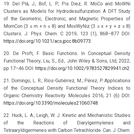
19. Del Plá, J.; Bof, L. P.; Pis Diez, R. MoCo and MoWNi
Clusters as Models for Hydrodesulfurization: A DFT Study
of the Geometric, Electronic, and Magnetic Properties of
MomCon (3 ≤ m + n ≤ 8) and MoxWyNiz (3 ≤ x + y + z ≤ 8)
Clusters. J. Phys. Chem. C 2019, 123 (1), 868–877 DOI:
https://doi.org/10.1021/acs.jpcc.8b09773
.
20. De Proft, F. Basic Functions. In Conceptual Density
Functional Theory; Liu, S., Ed.; John Wiley & Sons, Ltd, 2022;
pp 17–46 DOI:
https://doi.org/10.1002/9783527829941.ch2
.
21. Domingo, L. R.; Ríos-Gutiérrez, M.; Pérez, P. Applications
of the Conceptual Density Functional Theory Indices to
Organic Chemistry Reactivity. Molecules 2016, 21 (6) DOI:
https://doi.org/10.3390/molecules21060748
.
22. Huck, L. A.; Leigh, W. J. Kinetic and Mechanistic Studies
of the Reactions of Diarylgermylenes and
Tetraaryldigermenes with Carbon Tetrachloride. Can. J. Chem.