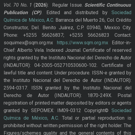
Vol. 70
No.
1
(
2026
): Regular Issue.
Scientific Continuous
Publication
(CP)
. Edited and distributed by
Sociedad
Química de México, A.C.
Barranca del Muerto 26, Col. Crédito
Constructor, Del. Benito Juárez, C.P. 03940, Mexico City.
Phone: +5255 56626837; +5255 56626823 Contact:
soquimex@sqm.org.mx
https://www.sqm.org.mx
Editor-in-
Chief: Alberto Vela. Indexed Journal. Certificate of reserved
rights granted by the Instituto Nacional del Derecho de Autor
(INDAUTOR): 04-2005-052710530600-102. Certificate of
lawful title and content: Under procedure. ISSN-e granted by
the Instituto Nacional del Derecho de Autor (INDAUTOR):
2594-0317. ISSN granted by the Instituto Nacional del
Derecho de Autor (INDAUTOR): 1870-249X. Postal
registration of printed matter deposited by editors or agents
granted by SEPOMEX: IM09-0312 Copyright©
Sociedad
Química de México, A.C.
Total or partial reproduction is
prohibited without written permission of the right holder. The
Figures/schemes quality and the general contents of this