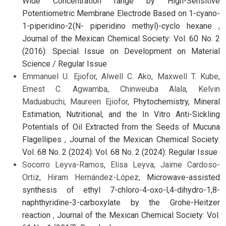
Wide Concentration range by High-Sensitive
Potentiometric Membrane Electrode Based on 1-cyano-
1-piperidino-2(N- piperidino methyl)-cyclo hexane
,
Journal of the Mexican Chemical Society: Vol. 60 No. 2
(2016): Special Issue on Development on Material
Science / Regular Issue
Emmanuel U. Ejiofor, Alwell C. Ako, Maxwell T. Kube,
Ernest C. Agwamba, Chinweuba Alala, Kelvin
Maduabuchi, Maureen Ejiofor,
Phytochemistry, Mineral
Estimation, Nutritional, and the In Vitro Anti-Sickling
Potentials of Oil Extracted from the Seeds of Mucuna
Flagellipes
,
Journal of the Mexican Chemical Society:
Vol. 68 No. 2 (2024): Vol. 68 No. 2 (2024): Regular Issue
Socorro Leyva-Ramos, Elisa Leyva, Jaime Cardoso-
Ortiz, Hiram Hernández-López,
Microwave-assisted
synthesis of ethyl 7-chloro-4-oxo-l,4-dihydro-1,8-
naphthyridine-3-carboxylate by the Grohe-Heitzer
reaction
,
Journal of the Mexican Chemical Society: Vol.