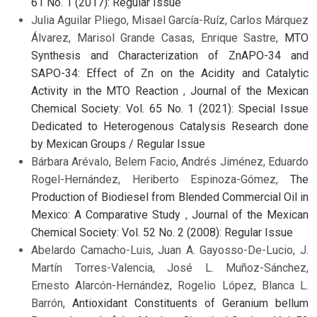
61 No. 1 (2017): Regular Issue
Julia Aguilar Pliego, Misael García-Ruíz, Carlos Márquez
Álvarez, Marisol Grande Casas, Enrique Sastre,
MTO
Synthesis and Characterization of ZnAPO-34 and
SAPO-34: Effect of Zn on the Acidity and Catalytic
Activity in the MTO Reaction
,
Journal of the Mexican
Chemical Society: Vol. 65 No. 1 (2021): Special Issue
Dedicated to Heterogenous Catalysis Research done
by Mexican Groups / Regular Issue
Bárbara Arévalo, Belem Facio, Andrés Jiménez, Eduardo
Rogel-Hernández, Heriberto Espinoza-Gómez,
The
Production of Biodiesel from Blended Commercial Oil in
Mexico: A Comparative Study
,
Journal of the Mexican
Chemical Society: Vol. 52 No. 2 (2008): Regular Issue
Abelardo Camacho-Luis, Juan A. Gayosso-De-Lucio, J.
Martín Torres-Valencia, José L. Muñoz-Sánchez,
Ernesto Alarcón-Hernández, Rogelio López, Blanca L.
Barrón,
Antioxidant Constituents of Geranium bellum