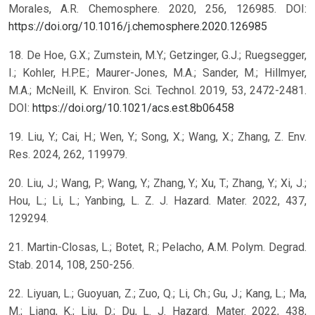
Morales, A.R. Chemosphere. 2020, 256, 126985. DOI:
https://doi.org/10.1016/j.chemosphere.2020.126985
18. De Hoe, G.X.; Zumstein, M.Y.; Getzinger, G.J.; Ruegsegger,
I.; Kohler, H.P.E.; Maurer-Jones, M.A.; Sander, M.; Hillmyer,
M.A.; McNeill, K. Environ. Sci. Technol. 2019, 53, 2472-2481.
DOI:
https://doi.org/10.1021/acs.est.8b06458
19. Liu, Y.; Cai, H.; Wen, Y.; Song, X.; Wang, X.; Zhang, Z. Env.
Res. 2024, 262, 119979.
20. Liu, J.; Wang, P.; Wang, Y.; Zhang, Y.; Xu, T.; Zhang, Y.; Xi, J.;
Hou, L.; Li, L.; Yanbing, L. Z. J. Hazard. Mater. 2022, 437,
129294.
21. Martin-Closas, L.; Botet, R.; Pelacho, A.M. Polym. Degrad.
Stab. 2014, 108, 250-256.
22. Liyuan, L.; Guoyuan, Z.; Zuo, Q.; Li, Ch.; Gu, J.; Kang, L.; Ma,
M.; Liang, K.; Liu, D.; Du, L. J. Hazard. Mater. 2022, 438,