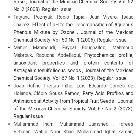
Rose
,
Journal of the Mexican Chemical Society: Vol. 52
No. 2 (2008): Regular Issue
Tatyana Poznyak, Rocío Tapia, Juan Vivero, Isaac
Chairez,
Effect of pH to the Decomposition of Aqueous
Phenols Mixture by Ozone
,
Journal of the Mexican
Chemical Society: Vol. 50 No. 1 (2006): Regular Issue
Maher Mahmoudi, Fayçal Boughalleb, Mahmoud
Mabrouk, Raoudha Abdellaoui,
Phytochemical profile,
antioxidant properties and protein contents of
Astragalus tenuifoliosus seeds
,
Journal of the Mexican
Chemical Society: Vol. 67 No. 1 (2023): Regular Issue
João Rufino Freitas Filho, Luís Eduardo Gomes de
Holanda, Clécio Sousa Ramos,
Fatty Acid Profiles and
Antimicrobial Activity from Tropical Fruit Seeds
,
Journal
of the Mexican Chemical Society: Vol. 67 No. 2 (2023):
Regular Issue
Muhammad Inam, Muhammad Jamshed , Idrees
Rehman, Wahib Noor Khan, Muhammad Iqbal Zaman,