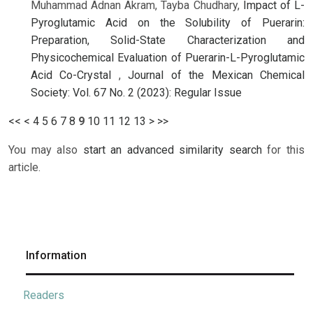
Muhammad Adnan Akram, Tayba Chudhary,
Impact of L-
Pyroglutamic Acid on the Solubility of Puerarin:
Preparation, Solid-State Characterization and
Physicochemical Evaluation of Puerarin-L-Pyroglutamic
Acid Co-Crystal
,
Journal of the Mexican Chemical
Society: Vol. 67 No. 2 (2023): Regular Issue
<<
<
4
5
6
7
8
9
10
11
12
13
>
>>
You may also
start an advanced similarity search
for this
article.
Information
Readers