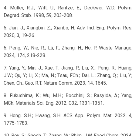
4. Müller, R.J.; Witt, U.; Rantze, E.; Deckwer, W.D. Polym.
Degrad. Stab. 1998, 59, 203-208.
5. Jian, J.; Xiangbin, Z.; Xianbo, H. Adv. Ind. Eng. Polym. Res.
2020, 3, 19-26.
6. Peng, W.; Nie, R.; Lü, F.; Zhang, H.; He, P. Waste Manage.
2024, 174, 218-228.
7. Yang, Y.; Min, J.; Xue, T.; Jiang, P.; Liu, X.; Peng, R.; Huang,
J.W.; Qu, Y.; Li, X.; Ma, N.; Tsau, FCh.; Dai, L.; Zhang, Q.; Liu, Y.;
Chen, Ch.; Guo, R.T. Nature Comm. 2023, 14, 1645.
8. Fukushima, K.; Wu, M.H.; Bocchini, S.; Rasyida, A.; Yang,
MCh. Materials Sci. Eng. 2012, C32, 1331-1351.
9. Hong, S.H.; Hwang, S.H. ACS App. Polym. Mat. 2022, 4,
1775-1783.
10. Roy, S.; Ghosh, T.; Zhang, W.; Rhim, J.W. Food Chem. 2024,