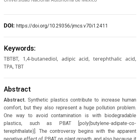
DOI:
https://doi.org/10.29356/jmcs.v70i1.2411
Keywords:
TBTBT, 1,4-butanediol, adipic acid, terephthalic acid,
TPA, TBT
Abstract
Abstract.
Synthetic plastics contribute to increase human
comfort, but they also represent a huge pollution problem.
One way to avoid contamination is with biodegradable
plastics, such as PBAT [poly(butylene-adipate-co-
terephthalate)]. The controversy begins with the apparent
negative effect of PBAT on plant growth, and also because it