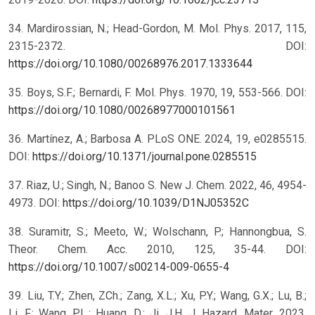
34. Mardirossian, N.; Head-Gordon, M. Mol. Phys. 2017, 115,
2315-2372. DOI:
https://doi.org/10.1080/00268976.2017.1333644
35. Boys, S.F.; Bernardi, F. Mol. Phys. 1970, 19, 553-566. DOI:
https://doi.org/10.1080/00268977000101561
36. Martínez, A.; Barbosa A. PLoS ONE. 2024, 19, e0285515.
DOI:
https://doi.org/10.1371/journal.pone.0285515
37. Riaz, U.; Singh, N.; Banoo S. New J. Chem. 2022, 46, 4954-
4973. DOI:
https://doi.org/10.1039/D1NJ05352C
38. Suramitr, S.; Meeto, W.; Wolschann, P.; Hannongbua, S.
Theor. Chem. Acc. 2010, 125, 35-44. DOI:
https://doi.org/10.1007/s00214-009-0655-4
39. Liu, T.Y.; Zhen, ZCh.; Zang, X.L.; Xu, P.Y.; Wang, G.X.; Lu, B.;
Li, F.; Wang, P.L.; Huang, D.; Ji, J.H. J. Hazard. Mater. 2023,