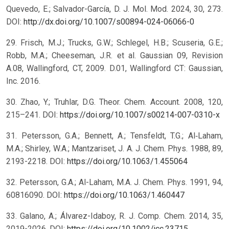
Quevedo, E.; Salvador-García, D. J. Mol. Mod. 2024, 30, 273.
DOI:
http://dx.doi.org/10.1007/s00894-024-06066-0
29. Frisch, M.J.; Trucks, G.W.; Schlegel, H.B.; Scuseria, G.E.;
Robb, M.A.; Cheeseman, J.R. et al. Gaussian 09, Revision
A.08, Wallingford, CT, 2009. D.01, Wallingford CT: Gaussian,
Inc. 2016.
30. Zhao, Y.; Truhlar, D.G. Theor. Chem. Account. 2008, 120,
215–241. DOI:
https://doi.org/10.1007/s00214-007-0310-x
31. Petersson, G.A.; Bennett, A.; Tensfeldt, T.G.; Al‐Laham,
M.A.; Shirley, W.A.; Mantzariset, J. A. J. Chem. Phys. 1988, 89,
2193-2218. DOI:
https://doi.org/10.1063/1.455064
32. Petersson, G.A.; Al-Laham, M.A. J. Chem. Phys. 1991, 94,
60816090. DOI:
https://doi.org/10.1063/1.460447
33. Galano, A.; Álvarez-Idaboy, R. J. Comp. Chem. 2014, 35,
2019-2026. DOI:
https://doi.org/10.1002/jcc.23715