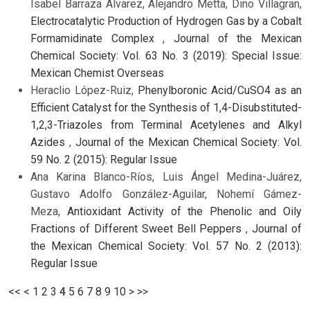
Isabel Barraza Alvarez, Alejandro Metta, Dino Villagran,
Electrocatalytic Production of Hydrogen Gas by a Cobalt
Formamidinate Complex
,
Journal of the Mexican
Chemical Society: Vol. 63 No. 3 (2019): Special Issue:
Mexican Chemist Overseas
Heraclio López-Ruiz,
Phenylboronic Acid/CuSO4 as an
Efficient Catalyst for the Synthesis of 1,4-Disubstituted-
1,2,3-Triazoles from Terminal Acetylenes and Alkyl
Azides
,
Journal of the Mexican Chemical Society: Vol.
59 No. 2 (2015): Regular Issue
Ana Karina Blanco-Ríos, Luis Ángel Medina-Juárez,
Gustavo Adolfo González-Aguilar, Nohemí Gámez-
Meza,
Antioxidant Activity of the Phenolic and Oily
Fractions of Different Sweet Bell Peppers
,
Journal of
the Mexican Chemical Society: Vol. 57 No. 2 (2013):
Regular Issue
<<
<
1
2
3
4
5
6
7
8
9
10
>
>>