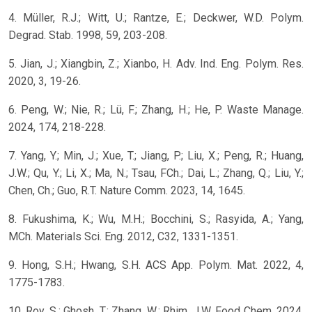
4. Müller, R.J.; Witt, U.; Rantze, E.; Deckwer, W.D. Polym.
Degrad. Stab. 1998, 59, 203-208.
5. Jian, J.; Xiangbin, Z.; Xianbo, H. Adv. Ind. Eng. Polym. Res.
2020, 3, 19-26.
6. Peng, W.; Nie, R.; Lü, F.; Zhang, H.; He, P. Waste Manage.
2024, 174, 218-228.
7. Yang, Y.; Min, J.; Xue, T.; Jiang, P.; Liu, X.; Peng, R.; Huang,
J.W.; Qu, Y.; Li, X.; Ma, N.; Tsau, FCh.; Dai, L.; Zhang, Q.; Liu, Y.;
Chen, Ch.; Guo, R.T. Nature Comm. 2023, 14, 1645.
8. Fukushima, K.; Wu, M.H.; Bocchini, S.; Rasyida, A.; Yang,
MCh. Materials Sci. Eng. 2012, C32, 1331-1351.
9. Hong, S.H.; Hwang, S.H. ACS App. Polym. Mat. 2022, 4,
1775-1783.
10. Roy, S.; Ghosh, T.; Zhang, W.; Rhim, J.W. Food Chem. 2024,