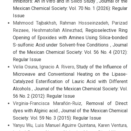
Inhibitors: An In vitro and In Silico Study
,
Journal of the
Mexican Chemical Society: Vol. 70 No. 1 (2026): Regular
Issue
Mahmood Tajbakhsh, Rahman Hosseinzadeh, Parizad
Rezaee, Heshmatollah Alinezhad,
Regioselective Ring
Opening of Epoxides with Amines Using Silica-bonded
S-sulfonic Acid under Solvent-free Conditions
,
Journal
of the Mexican Chemical Society: Vol. 56 No. 4 (2012):
Regular Issue
Velia Osuna, Ignacio A. Rivero,
Study of the Influence of
Microwave and Conventional Heating on the Lipase-
Catalyzed Esterification of Lauric Acid with Different
Alcohols
,
Journal of the Mexican Chemical Society: Vol.
56 No. 2 (2012): Regular Issue
Virginia-Francisca Marañón-Ruiz,
Removal of Direct
dyes with Alginic acid
,
Journal of the Mexican Chemical
Society: Vol. 59 No. 3 (2015): Regular Issue
Yanyu Wu, Luis Manuel Aguirre Quintana, Karen Ventura,