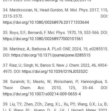
34. Mardirossian, N.; Head-Gordon, M. Mol. Phys. 2017, 115,
2315-2372. DOI:
https://doi.org/10.1080/00268976.2017.1333644
35. Boys, S.F.; Bernardi, F. Mol. Phys. 1970, 19, 553-566. DOI:
https://doi.org/10.1080/00268977000101561
36. Martínez, A.; Barbosa A. PLoS ONE. 2024, 19, e0285515.
DOI:
https://doi.org/10.1371/journal.pone.0285515
37. Riaz, U.; Singh, N.; Banoo S. New J. Chem. 2022, 46, 4954-
4973. DOI:
https://doi.org/10.1039/D1NJ05352C
38. Suramitr, S.; Meeto, W.; Wolschann, P.; Hannongbua, S.
Theor. Chem. Acc. 2010, 125, 35-44. DOI:
https://doi.org/10.1007/s00214-009-0655-4
39. Liu, T.Y.; Zhen, ZCh.; Zang, X.L.; Xu, P.Y.; Wang, G.X.; Lu, B.;
Li, F.; Wang, P.L.; Huang, D.; Ji, J.H. J. Hazard. Mater. 2023,