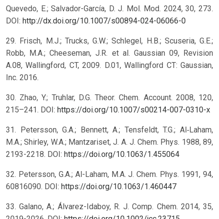
Quevedo, E.; Salvador-García, D. J. Mol. Mod. 2024, 30, 273.
DOI:
http://dx.doi.org/10.1007/s00894-024-06066-0
29. Frisch, M.J.; Trucks, G.W.; Schlegel, H.B.; Scuseria, G.E.;
Robb, M.A.; Cheeseman, J.R. et al. Gaussian 09, Revision
A.08, Wallingford, CT, 2009. D.01, Wallingford CT: Gaussian,
Inc. 2016.
30. Zhao, Y.; Truhlar, D.G. Theor. Chem. Account. 2008, 120,
215–241. DOI:
https://doi.org/10.1007/s00214-007-0310-x
31. Petersson, G.A.; Bennett, A.; Tensfeldt, T.G.; Al‐Laham,
M.A.; Shirley, W.A.; Mantzariset, J. A. J. Chem. Phys. 1988, 89,
2193-2218. DOI:
https://doi.org/10.1063/1.455064
32. Petersson, G.A.; Al-Laham, M.A. J. Chem. Phys. 1991, 94,
60816090. DOI:
https://doi.org/10.1063/1.460447
33. Galano, A.; Álvarez-Idaboy, R. J. Comp. Chem. 2014, 35,
2019-2026. DOI:
https://doi.org/10.1002/jcc.23715