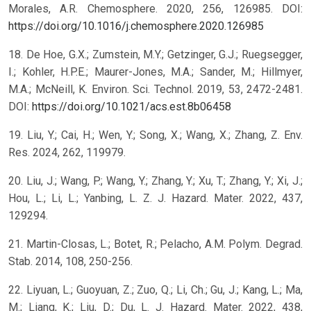
Morales, A.R. Chemosphere. 2020, 256, 126985. DOI:
https://doi.org/10.1016/j.chemosphere.2020.126985
18. De Hoe, G.X.; Zumstein, M.Y.; Getzinger, G.J.; Ruegsegger,
I.; Kohler, H.P.E.; Maurer-Jones, M.A.; Sander, M.; Hillmyer,
M.A.; McNeill, K. Environ. Sci. Technol. 2019, 53, 2472-2481.
DOI:
https://doi.org/10.1021/acs.est.8b06458
19. Liu, Y.; Cai, H.; Wen, Y.; Song, X.; Wang, X.; Zhang, Z. Env.
Res. 2024, 262, 119979.
20. Liu, J.; Wang, P.; Wang, Y.; Zhang, Y.; Xu, T.; Zhang, Y.; Xi, J.;
Hou, L.; Li, L.; Yanbing, L. Z. J. Hazard. Mater. 2022, 437,
129294.
21. Martin-Closas, L.; Botet, R.; Pelacho, A.M. Polym. Degrad.
Stab. 2014, 108, 250-256.
22. Liyuan, L.; Guoyuan, Z.; Zuo, Q.; Li, Ch.; Gu, J.; Kang, L.; Ma,
M.; Liang, K.; Liu, D.; Du, L. J. Hazard. Mater. 2022, 438,