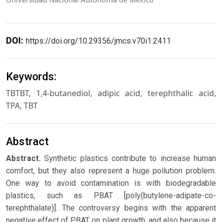
DOI:
https://doi.org/10.29356/jmcs.v70i1.2411
Keywords:
TBTBT, 1,4-butanediol, adipic acid, terephthalic acid,
TPA, TBT
Abstract
Abstract.
Synthetic plastics contribute to increase human
comfort, but they also represent a huge pollution problem.
One way to avoid contamination is with biodegradable
plastics, such as PBAT [poly(butylene-adipate-co-
terephthalate)]. The controversy begins with the apparent
negative effect of PBAT on plant growth, and also because it