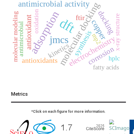
antimicrobial activity
molecular docking
adsorption
oxidation
docking
molecular modeling
x-ray structure
ftir
antioxidant
dft
copper
antimicrobial
synthesis
mp2
jmcs
electrochemistry
kinetics
corrosion
hplc
antioxidants
fatty acids
Metrics
*Click on each figure for more information.