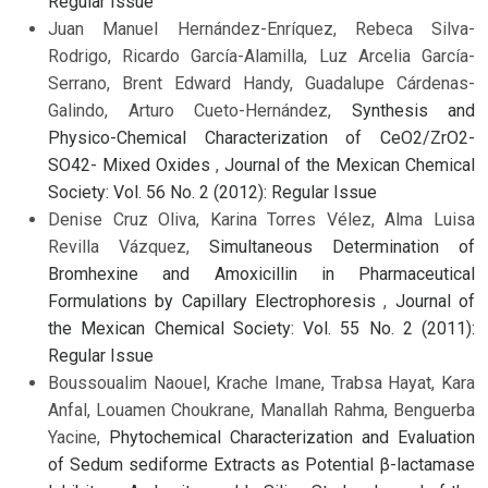
Regular Issue
Juan Manuel Hernández-Enríquez, Rebeca Silva-
Rodrigo, Ricardo García-Alamilla, Luz Arcelia García-
Serrano, Brent Edward Handy, Guadalupe Cárdenas-
Galindo, Arturo Cueto-Hernández,
Synthesis and
Physico-Chemical Characterization of CeO2/ZrO2-
SO42- Mixed Oxides
,
Journal of the Mexican Chemical
Society: Vol. 56 No. 2 (2012): Regular Issue
Denise Cruz Oliva, Karina Torres Vélez, Alma Luisa
Revilla Vázquez,
Simultaneous Determination of
Bromhexine and Amoxicillin in Pharmaceutical
Formulations by Capillary Electrophoresis
,
Journal of
the Mexican Chemical Society: Vol. 55 No. 2 (2011):
Regular Issue
Boussoualim Naouel, Krache Imane, Trabsa Hayat, Kara
Anfal, Louamen Choukrane, Manallah Rahma, Benguerba
Yacine,
Phytochemical Characterization and Evaluation
of Sedum sediforme Extracts as Potential β-lactamase