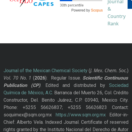
J. Mex. Chem. Soc.
Journal of the Mexican Chemical Society
(
)
Vol. 70
No.
1
(
2026
): Regular Issue.
Scientific Continuous
Publication
(CP)
. Edited and distributed by
Sociedad
Química de México, A.C.
Barranca del Muerto 26, Col. Crédito
Constructor, Del. Benito Juárez, C.P. 03940, Mexico City.
Phone: +5255 56626837; +5255 56626823 Contact:
soquimex@sqm.org.mx
https://www.sqm.org.mx
Editor-in-
Chief: Alberto Vela. Indexed Journal. Certificate of reserved
rights granted by the Instituto Nacional del Derecho de Autor