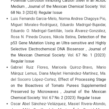
Potential Corrosion Inhibiting Carbon Steel in an Acidic
Medium
,
Journal of the Mexican Chemical Society: Vol.
68 No. 3 (2024): Regular Issue
Luis Fernando Garcia-Melo, Norma Andrea Chagoya Pio,
Miguel Morales-Rodríguez, Eduardo Madrigal-Bujaidar,
Eduardo O. Madrigal-Santillán, Isela Álvarez-González,
Rosa N. Pineda Cruces, Nikola Batina,
Detection of the
p53 Gene Mutation Using an Ultra-sensitive and Highly
Selective Electrochemical DNA Biosensor
,
Journal of
the Mexican Chemical Society: Vol. 67 No. 1 (2023):
Regular Issue
Gabriel Ruiz Flores, Maricela Quiroz-Bravo, Mario
Márquz Lemus, Diana Maylet Hernández-Martínez, Ma.
del Socorro López-Cortez,
Effect of Processing Stage
on the Bioactives of Tomato Purees Supplemented
Preserved by Microwaves
,
Journal of the Mexican
Chemical Society: Vol. 67 No. 2 (2023): Regular Issue
Oscar Abel Sánchez-Velázquez, Masiel Rivera-Atondo,