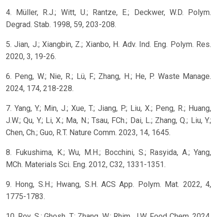
4. Müller, R.J.; Witt, U.; Rantze, E.; Deckwer, W.D. Polym.
Degrad. Stab. 1998, 59, 203-208.
5. Jian, J.; Xiangbin, Z.; Xianbo, H. Adv. Ind. Eng. Polym. Res.
2020, 3, 19-26.
6. Peng, W.; Nie, R.; Lü, F.; Zhang, H.; He, P. Waste Manage.
2024, 174, 218-228.
7. Yang, Y.; Min, J.; Xue, T.; Jiang, P.; Liu, X.; Peng, R.; Huang,
J.W.; Qu, Y.; Li, X.; Ma, N.; Tsau, FCh.; Dai, L.; Zhang, Q.; Liu, Y.;
Chen, Ch.; Guo, R.T. Nature Comm. 2023, 14, 1645.
8. Fukushima, K.; Wu, M.H.; Bocchini, S.; Rasyida, A.; Yang,
MCh. Materials Sci. Eng. 2012, C32, 1331-1351.
9. Hong, S.H.; Hwang, S.H. ACS App. Polym. Mat. 2022, 4,
1775-1783.
10. Roy, S.; Ghosh, T.; Zhang, W.; Rhim, J.W. Food Chem. 2024,