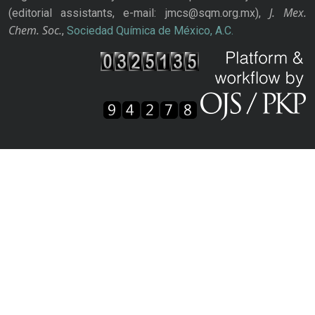
J. Mex.
(editorial assistants, e-mail: jmcs@sqm.org.mx),
Chem. Soc.
,
Sociedad Química de México, A.C.