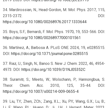
34. Mardirossian, N.; Head-Gordon, M. Mol. Phys. 2017, 115,
2315-2372. DOI:
https://doi.org/10.1080/00268976.2017.1333644
35. Boys, S.F.; Bernardi, F. Mol. Phys. 1970, 19, 553-566. DOI:
https://doi.org/10.1080/00268977000101561
36. Martínez, A.; Barbosa A. PLoS ONE. 2024, 19, e0285515.
DOI:
https://doi.org/10.1371/journal.pone.0285515
37. Riaz, U.; Singh, N.; Banoo S. New J. Chem. 2022, 46, 4954-
4973. DOI:
https://doi.org/10.1039/D1NJ05352C
38. Suramitr, S.; Meeto, W.; Wolschann, P.; Hannongbua, S.
Theor. Chem. Acc. 2010, 125, 35-44. DOI:
https://doi.org/10.1007/s00214-009-0655-4
39. Liu, T.Y.; Zhen, ZCh.; Zang, X.L.; Xu, P.Y.; Wang, G.X.; Lu, B.;
Li, F.; Wang, P.L.; Huang, D.; Ji, J.H. J. Hazard. Mater. 2023,