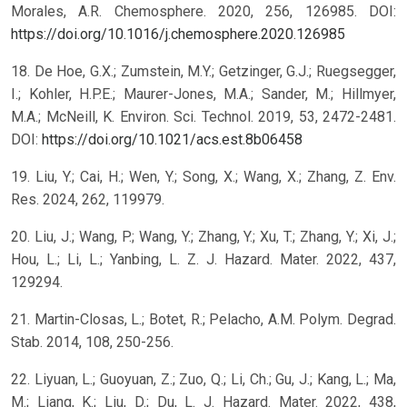
Morales, A.R. Chemosphere. 2020, 256, 126985. DOI:
https://doi.org/10.1016/j.chemosphere.2020.126985
18. De Hoe, G.X.; Zumstein, M.Y.; Getzinger, G.J.; Ruegsegger,
I.; Kohler, H.P.E.; Maurer-Jones, M.A.; Sander, M.; Hillmyer,
M.A.; McNeill, K. Environ. Sci. Technol. 2019, 53, 2472-2481.
DOI:
https://doi.org/10.1021/acs.est.8b06458
19. Liu, Y.; Cai, H.; Wen, Y.; Song, X.; Wang, X.; Zhang, Z. Env.
Res. 2024, 262, 119979.
20. Liu, J.; Wang, P.; Wang, Y.; Zhang, Y.; Xu, T.; Zhang, Y.; Xi, J.;
Hou, L.; Li, L.; Yanbing, L. Z. J. Hazard. Mater. 2022, 437,
129294.
21. Martin-Closas, L.; Botet, R.; Pelacho, A.M. Polym. Degrad.
Stab. 2014, 108, 250-256.
22. Liyuan, L.; Guoyuan, Z.; Zuo, Q.; Li, Ch.; Gu, J.; Kang, L.; Ma,
M.; Liang, K.; Liu, D.; Du, L. J. Hazard. Mater. 2022, 438,