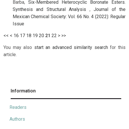
Barba,
Six-Membered Heterocyclic Boronate Esters.
Synthesis and Structural Analysis
,
Journal of the
Mexican Chemical Society: Vol. 66 No. 4 (2022): Regular
Issue
<<
<
16
17
18
19
20
21
22
>
>>
You may also
start an advanced similarity search
for this
article.
Information
Readers
Authors