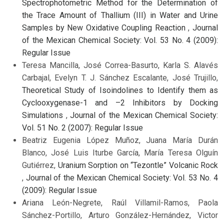
Spectrophotometric Method for the Determination of
the Trace Amount of Thallium (III) in Water and Urine
Samples by New Oxidative Coupling Reaction
,
Journal
of the Mexican Chemical Society: Vol. 53 No. 4 (2009):
Regular Issue
Teresa Mancilla, José Correa-Basurto, Karla S. Alavés
Carbajal, Evelyn T. J. Sánchez Escalante, José Trujillo,
Theoretical Study of Isoindolines to Identify them as
Cyclooxygenase-1 and –2 Inhibitors by Docking
Simulations
,
Journal of the Mexican Chemical Society:
Vol. 51 No. 2 (2007): Regular Issue
Beatriz Eugenia López Muñoz, Juana María Durán
Blanco, José Luis Iturbe García, María Teresa Olguín
Gutiérrez,
Uranium Sorption on “Tezontle” Volcanic Rock
,
Journal of the Mexican Chemical Society: Vol. 53 No. 4
(2009): Regular Issue
Ariana León-Negrete, Raúl Villamil-Ramos, Paola
Sánchez-Portillo, Arturo González-Hernández, Victor