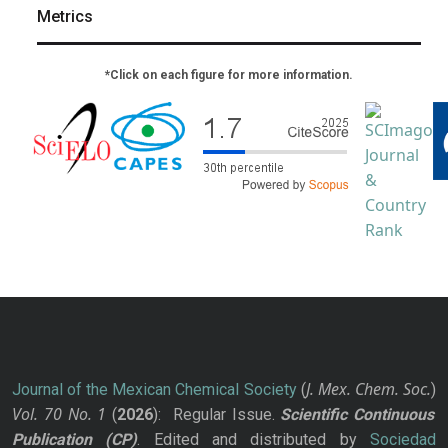
Metrics
*Click on each figure for more information.
J. Mex. Chem. Soc.
Journal of the Mexican Chemical Society
(
)
Vol. 70
No.
1
(
2026
): Regular Issue.
Scientific Continuous
Publication
(CP)
. Edited and distributed by
Sociedad