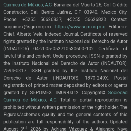
Química de México, A.C.
Barranca del Muerto 26, Col. Crédito
Constructor, Del. Benito Juárez, C.P. 03940, Mexico City.
Phone: +5255 56626837; +5255 56626823 Contact:
soquimex@sqm.org.mx
https://www.sqm.org.mx
Editor-in-
Chief: Alberto Vela. Indexed Journal. Certificate of reserved
rights granted by the Instituto Nacional del Derecho de Autor
(INDAUTOR): 04-2005-052710530600-102. Certificate of
lawful title and content: Under procedure. ISSN-e granted by
the Instituto Nacional del Derecho de Autor (INDAUTOR):
2594-0317. ISSN granted by the Instituto Nacional del
Derecho de Autor (INDAUTOR): 1870-249X. Postal
registration of printed matter deposited by editors or agents
granted by SEPOMEX: IM09-0312 Copyright©
Sociedad
Química de México, A.C.
Total or partial reproduction is
prohibited without written permission of the right holder. The
Figures/schemes quality and the general contents of this
publication are full responsibility of the authors. Updated
rd,
August 3
2026 by Adriana Vázquez & Alejandro Nava