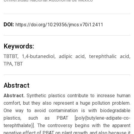
DOI:
https://doi.org/10.29356/jmcs.v70i1.2411
Keywords:
TBTBT, 1,4-butanediol, adipic acid, terephthalic acid,
TPA, TBT
Abstract
Abstract.
Synthetic plastics contribute to increase human
comfort, but they also represent a huge pollution problem.
One way to avoid contamination is with biodegradable
plastics, such as PBAT [poly(butylene-adipate-co-
terephthalate)]. The controversy begins with the apparent
negative effect of PBAT on plant growth, and also because it