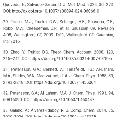
Quevedo, E.; Salvador-García, D. J. Mol. Mod. 2024, 30, 273.
DOI:
http://dx.doi.org/10.1007/s00894-024-06066-0
29. Frisch, M.J.; Trucks, G.W.; Schlegel, H.B.; Scuseria, G.E.;
Robb, M.A.; Cheeseman, J.R. et al. Gaussian 09, Revision
A.08, Wallingford, CT, 2009. D.01, Wallingford CT: Gaussian,
Inc. 2016.
30. Zhao, Y.; Truhlar, D.G. Theor. Chem. Account. 2008, 120,
215–241. DOI:
https://doi.org/10.1007/s00214-007-0310-x
31. Petersson, G.A.; Bennett, A.; Tensfeldt, T.G.; Al‐Laham,
M.A.; Shirley, W.A.; Mantzariset, J. A. J. Chem. Phys. 1988, 89,
2193-2218. DOI:
https://doi.org/10.1063/1.455064
32. Petersson, G.A.; Al-Laham, M.A. J. Chem. Phys. 1991, 94,
60816090. DOI:
https://doi.org/10.1063/1.460447
33. Galano, A.; Álvarez-Idaboy, R. J. Comp. Chem. 2014, 35,
2019-2026. DOI:
https://doi.org/10.1002/jcc.23715