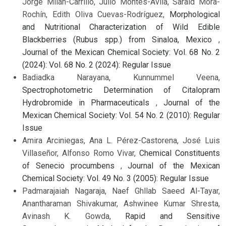
Jorge Milán-Carrillo, Julio Montes-Ávila, Saraid Mora-
Rochín, Edith Oliva Cuevas-Rodríguez,
Morphological
and Nutritional Characterization of Wild Edible
Blackberries (Rubus spp.) from Sinaloa, Mexico
,
Journal of the Mexican Chemical Society: Vol. 68 No. 2
(2024): Vol. 68 No. 2 (2024): Regular Issue
Badiadka Narayana, Kunnummel Veena,
Spectrophotometric Determination of Citalopram
Hydrobromide in Pharmaceuticals
,
Journal of the
Mexican Chemical Society: Vol. 54 No. 2 (2010): Regular
Issue
Amira Arciniegas, Ana L. Pérez-Castorena, José Luis
Villaseñor, Alfonso Romo Vivar,
Chemical Constituents
of Senecio procumbens
,
Journal of the Mexican
Chemical Society: Vol. 49 No. 3 (2005): Regular Issue
Padmarajaiah Nagaraja, Naef Ghllab Saeed Al-Tayar,
Anantharaman Shivakumar, Ashwinee Kumar Shresta,
Avinash K. Gowda,
Rapid and Sensitive